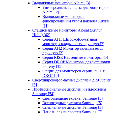
Выдвижные мониторы Albiral
[3]
Универсальные лифты для мониторов
Albiral
[2]
Выдвижные мониторы с
фиксированным углом наклона Albiral
[1]
Стационарные мониторы Albiral (Arthur
Holm)
[42]
Серия AH1 Широкоформатный
монитор, складывается вручную
[2]
Серия AH2 Монитор складывается
вручную
[2]
Серия RISE Настенные мониторы
[14]
Серия DROP Мониторы для установки
в стену
[15]
Опции для мониторов серии RISE и
DROP
[9]
Сверхширокоформатные дисплеи 21:9 Jupiter
[5]
Профессиональные дисплеи и видеостены
Samsung
[54]
Светодиодные экраны Samsung
[3]
Всепогодные дисплеи Samsung
[5]
Специальные дисплеи Samsung
[3]
Панели для видеостен Samsung
[7]