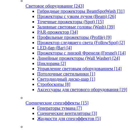
Световое оборудование
[243]
Гибридные прожекторы BeamSpotWash
[31]
Прожекторы с узким лучом (Beam)
[26]
Точечные прожекторы (Spot)
[15]
Заливные световые головы (Wash)
[39]
PAR-прожектор
[34]
Профильные прожекторы (Profile)
[9]
Прожектор следящего света (FollowSpot)
[2]
LED-бар (Bar)
[4]
Прожекторы с линзой Френеля (Fresnel)
[14]
Линейные прожекторы (Wall Washer)
[24]
Циклорама
[2]
Управление световым оборудованием
[14]
Потолочные светильники
[1]
Светодиодный диско-шар
[1]
Стробоскопы
[8]
Аксессуары для светового оборудования
[19]
Сценические спецэффекты
[15]
Генераторы тумана
[7]
Сценические вентиляторы
[3]
Жидкости для спецэффектов
[5]