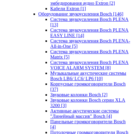
эмбедирования аудио Extron
[2]
Кабели Extron
[1]
Оборудование звукоусиления Bosch
[146]
Система звукоусиления Bosch PLENA
[13]
Система звукоусиления Bosch PLENA
EASY LINE
[14]
Система звукоусиления Bosch PLENA-
All-in-One
[5]
Система звукоусиления Bosch PLENA
Matrix
[5]
Система звукоусиления Bosch PLENA
VOICE ALARM SYSTEM
[8]
Музыкальные акустические системы
Bosch LB6/ LC6/ LP6
[10]
Корпусные громкоговорители Bosch
[37]
Звуковые колонки Bosch
[2]
Звуковые колонки Bosch серии XLA
3200
[3]
Активные акустические системы
"Линейный массив" Bosch
[4]
Панельные громкоговорители Bosch
[4]
Потолочные громкоговорители Bosch