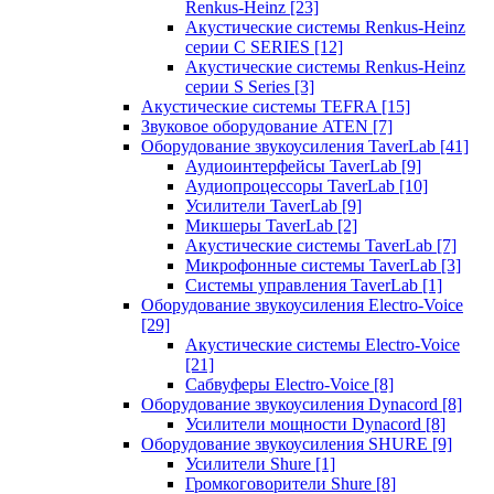
Renkus-Heinz
[23]
Акустические системы Renkus-Heinz
серии C SERIES
[12]
Акустические системы Renkus-Heinz
серии S Series
[3]
Акустические системы TEFRA
[15]
Звуковое оборудование ATEN
[7]
Оборудование звукоусиления TaverLab
[41]
Аудиоинтерфейсы TaverLab
[9]
Аудиопроцессоры TaverLab
[10]
Усилители TaverLab
[9]
Микшеры TaverLab
[2]
Акустические системы TaverLab
[7]
Микрофонные системы TaverLab
[3]
Системы управления TaverLab
[1]
Оборудование звукоусиления Electro-Voice
[29]
Акустические системы Electro-Voice
[21]
Сабвуферы Electro-Voice
[8]
Оборудование звукоусиления Dynacord
[8]
Усилители мощности Dynacord
[8]
Оборудование звукоусиления SHURE
[9]
Усилители Shure
[1]
Громкоговорители Shure
[8]