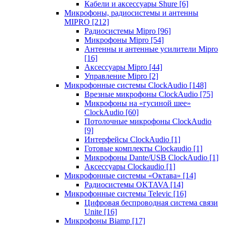
Кабели и аксессуары Shure
[6]
Микрофоны, радиосистемы и антенны
MIPRO
[212]
Радиосистемы Mipro
[96]
Микрофоны Mipro
[54]
Антенны и антенные усилители Mipro
[16]
Аксессуары Mipro
[44]
Управление Mipro
[2]
Микрофонные системы ClockAudio
[148]
Врезные микрофоны ClockAudio
[75]
Микрофоны на «гусиной шее»
ClockAudio
[60]
Потолочные микрофоны ClockAudio
[9]
Интерфейсы ClockAudio
[1]
Готовые комплекты Clockaudio
[1]
Микрофоны Dante/USB ClockAudio
[1]
Аксессуары Clockaudio
[1]
Микрофонные системы «Октава»
[14]
Радиосистемы OKTAVA
[14]
Микрофонные системы Televic
[16]
Цифровая беспроводная система связи
Unite
[16]
Микрофоны Biamp
[17]