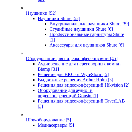
Наушники
[52]
Наушники Shure
[52]
Внутриканальные наушники Shure
[39]
Студийные наушники Shure
[6]
Профессиональные гарнитуры Shure
[1]
Аксессуары для наушников Shure
[6]
Оборудование для видеоконференцсвязи
[45]
Аудиорешение для переговорных комнат
Biamp
[31]
Решение для ВКС от WyreStorm
[5]
Выдвижные решения Arthur Holm
[3]
Решения для видеоконференций Hikvision
[2]
Оборудование для аудио- и
видеоконференций Gonsin
[1]
Решения для видеоконференций TaverLAB
[3]
Шоу-оборудование
[5]
Медиасерверы
[5]