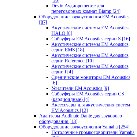
[16]
Devio Аудиорешение для
переговорных комнат Biamp
[24]
Оборудование звукоусиления EM Acoustics
[87]
Акустические системы EM Acoustics
HALO
[8]
Сабвуферы EM Acoustics серии S
[16]
Акустические системы EM Acoustics
серии EMS
[18]
Акустические системы EM Acoustics
серии Reference
[10]
Акустические системы EM Acoustics
серии i
[4]
Сценические мониторы EM Acoustics
[6]
Усилители EM Acoustics
[9]
Сабвуферы EM Acoustics серии CS
(кардиоидные)
[4]
Аксессуары для акустических систем
EM Acoustics
[12]
Адаптеры Audinate Dante для звукового
оборудования
[13]
Оборудование звукоусиления Yamaha
[254]
Потолочные громкоговорители Yamaha