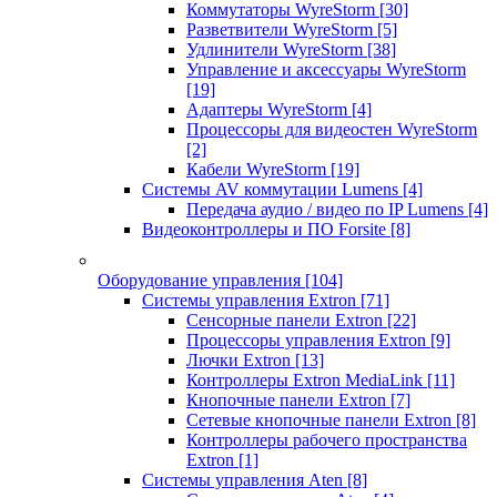
Коммутаторы WyreStorm
[30]
Разветвители WyreStorm
[5]
Удлинители WyreStorm
[38]
Управление и аксессуары WyreStorm
[19]
Адаптеры WyreStorm
[4]
Процессоры для видеостен WyreStorm
[2]
Кабели WyreStorm
[19]
Системы AV коммутации Lumens
[4]
Передача аудио / видео по IP Lumens
[4]
Видеоконтроллеры и ПО Forsite
[8]
Оборудование управления
[104]
Системы управления Extron
[71]
Сенсорные панели Extron
[22]
Процессоры управления Extron
[9]
Лючки Extron
[13]
Контроллеры Extron MediaLink
[11]
Кнопочные панели Extron
[7]
Сетевые кнопочные панели Extron
[8]
Контроллеры рабочего пространства
Extron
[1]
Системы управления Aten
[8]