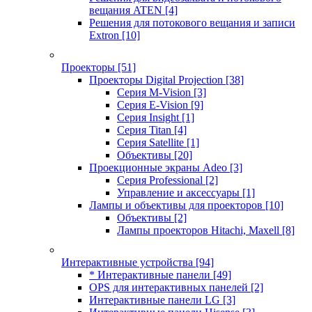
вещания ATEN
[4]
Решения для потокового вещания и записи
Extron
[10]
Проекторы
[51]
Проекторы Digital Projection
[38]
Серия M-Vision
[3]
Серия E-Vision
[9]
Серия Insight
[1]
Серия Titan
[4]
Серия Satellite
[1]
Объективы
[20]
Проекционные экраны Adeo
[3]
Серия Professional
[2]
Управление и аксессуары
[1]
Лампы и объективы для проекторов
[10]
Объективы
[2]
Лампы проекторов Hitachi, Maxell
[8]
Интерактивные устройства
[94]
* Интерактивные панели
[49]
OPS для интерактивных панелей
[2]
Интерактивные панели LG
[3]