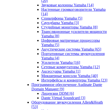
[20]
Звуковые колонны Yamaha
[14]
Настенные громкоговорители Yamaha
[14]
Спикерфоны Yamaha
[5]
Саундбары Yamaha
[3]
Студийные мониторы Yamaha
[8]
Трансляционные усилители мощности
Yamaha
[8]
Цифровые матричные процессоры
Yamaha
[5]
Акустические системы Yamaha
[65]
Портативные системы звукоусиления
Yamaha
[4]
Усилители Yamaha
[16]
Сетевые коммутаторы Yamaha
[12]
Аксессуары Yamaha
[1]
Микшерные консоли Yamaha
[40]
Интерфейсы и конвертеры Yamaha
[23]
Программное обеспечение Audinate Dante
Domain Manager
[9]
Лицензии DDM
[6]
Dante Virtual Soundcard
[3]
Оборудование звукоусиления Allen&Heath
[53]