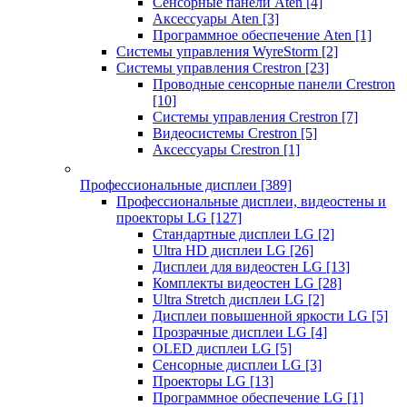
Сенсорные панели Aten
[4]
Аксессуары Aten
[3]
Программное обеспечение Aten
[1]
Системы управления WyreStorm
[2]
Системы управления Crestron
[23]
Проводные сенсорные панели Crestron
[10]
Системы управления Crestron
[7]
Видеосистемы Crestron
[5]
Аксессуары Crestron
[1]
Профессиональные дисплеи
[389]
Профессиональные дисплеи, видеостены и
проекторы LG
[127]
Стандартные дисплеи LG
[2]
Ultra HD дисплеи LG
[26]
Дисплеи для видеостен LG
[13]
Комплекты видеостен LG
[28]
Ultra Stretch дисплеи LG
[2]
Дисплеи повышенной яркости LG
[5]
Прозрачные дисплеи LG
[4]
OLED дисплеи LG
[5]
Сенсорные дисплеи LG
[3]
Проекторы LG
[13]
Программное обеспечение LG
[1]