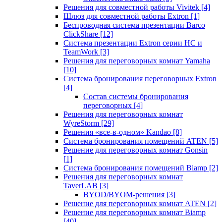
Решения для совместной работы Vivitek
[4]
Шлюз для совместной работы Extron
[1]
Беспроводная система презентации Barco
ClickShare
[12]
Система презентации Extron серии HC и
TeamWork
[3]
Решения для переговорных комнат Yamaha
[10]
Система бронирования переговорных Extron
[4]
Состав системы бронирования
переговорных
[4]
Решения для переговорных комнат
WyreStorm
[29]
Решения «все-в-одном» Kandao
[8]
Система бронирования помещений ATEN
[5]
Решение для переговорных комнат Gonsin
[1]
Система бронирования помещений Biamp
[2]
Решения для переговорных комнат
TaverLAB
[3]
BYOD/BYOM-решения
[3]
Решение для переговорных комнат ATEN
[2]
Решение для переговорных комнат Biamp
[40]