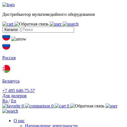
Дистрибьютор мультимедийного оборудования
Каталог
Россия
Беларусь
+7 495 640-75-57
Для дилеров
Ru
/
En
0
0
0
О нас
Направление деятельности