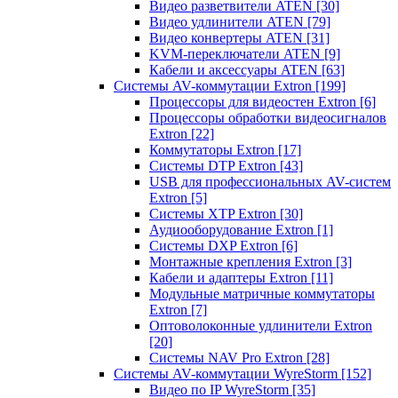
Видео разветвители ATEN
[30]
Видео удлинители ATEN
[79]
Видео конвертеры ATEN
[31]
KVM-переключатели ATEN
[9]
Кабели и аксессуары ATEN
[63]
Системы AV-коммутации Extron
[199]
Процессоры для видеостен Extron
[6]
Процессоры обработки видеосигналов
Extron
[22]
Коммутаторы Extron
[17]
Системы DTP Extron
[43]
USB для профессиональных AV-систем
Extron
[5]
Системы XTP Extron
[30]
Аудиооборудование Extron
[1]
Системы DXP Extron
[6]
Монтажные крепления Extron
[3]
Кабели и адаптеры Extron
[11]
Модульные матричные коммутаторы
Extron
[7]
Оптоволоконные удлинители Extron
[20]
Системы NAV Pro Extron
[28]
Системы AV-коммутации WyreStorm
[152]
Видео по IP WyreStorm
[35]