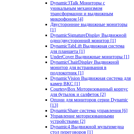
Dynamic3Talk Мониторы с
уникальным механизмом
трансформации и выдвижным
микрофоном
[4]
Двусторонние выдвижные мониторы
[1]
DynamicSignatureDisplay Выдвижной
одно/двусторонний монитор
[1]
DynamicTabLift Выдвижная система
для планшета
[1]
UnderCover Выдвижные мониторы
[1]
DynamicChairDisplay Выдвижной
монитор для встраивания в
подлокотник
[1]
DynamicVision Выдвижная система для
камер ВКС
[1]
CourtesyBox Моторизованный корпус
для бутылок и салфеток
[2]
Опции для мониторов серии Dynamic
[13]
DynamicShare система управления
[6]
Управление моторизованными
устройствами
[2]
Dynamic4 Выдвижной мультимедиа
стол переговоров
[1]