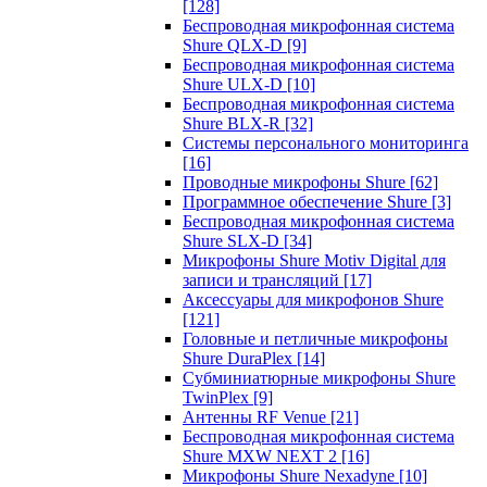
[128]
Беспроводная микрофонная система
Shure QLX-D
[9]
Беспроводная микрофонная система
Shure ULX-D
[10]
Беспроводная микрофонная система
Shure BLX-R
[32]
Системы персонального мониторинга
[16]
Проводные микрофоны Shure
[62]
Программное обеспечение Shure
[3]
Беспроводная микрофонная система
Shure SLX-D
[34]
Микрофоны Shure Motiv Digital для
записи и трансляций
[17]
Аксессуары для микрофонов Shure
[121]
Головные и петличные микрофоны
Shure DuraPlex
[14]
Субминиатюрные микрофоны Shure
TwinPlex
[9]
Антенны RF Venue
[21]
Беспроводная микрофонная система
Shure MXW NEXT 2
[16]
Микрофоны Shure Nexadyne
[10]