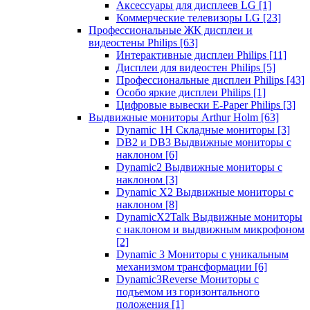
Аксессуары для дисплеев LG
[1]
Коммерческие телевизоры LG
[23]
Профессиональные ЖК дисплеи и
видеостены Philips
[63]
Интерактивные дисплеи Philips
[11]
Дисплеи для видеостен Philips
[5]
Профессиональные дисплеи Philips
[43]
Особо яркие дисплеи Philips
[1]
Цифровые вывески E-Paper Philips
[3]
Выдвижные мониторы Arthur Holm
[63]
Dynamic 1Н Складные мониторы
[3]
DB2 и DB3 Выдвижные мониторы с
наклоном
[6]
Dynamic2 Выдвижные мониторы с
наклоном
[3]
Dynamic X2 Выдвижные мониторы с
наклоном
[8]
DynamicX2Talk Выдвижные мониторы
с наклоном и выдвижным микрофоном
[2]
Dynamic 3 Мониторы с уникальным
механизмом трансформации
[6]
Dynamic3Reverse Мониторы с
подъемом из горизонтального
положения
[1]