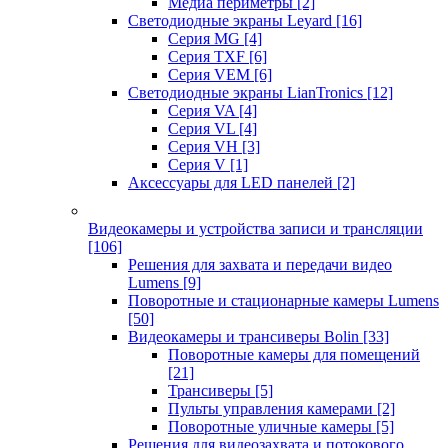
Медиа периметры
[2]
Светодиодные экраны Leyard
[16]
Серия MG
[4]
Серия TXF
[6]
Серия VEM
[6]
Светодиодные экраны LianTronics
[12]
Серия VA
[4]
Серия VL
[4]
Серия VH
[3]
Серия V
[1]
Аксессуары для LED панелей
[2]
Видеокамеры и устройства записи и трансляции
[106]
Решения для захвата и передачи видео
Lumens
[9]
Поворотные и стационарные камеры Lumens
[50]
Видеокамеры и трансиверы Bolin
[33]
Поворотные камеры для помещений
[21]
Трансиверы
[5]
Пульты управления камерами
[2]
Поворотные уличные камеры
[5]
Решения для видеозахвата и потокового