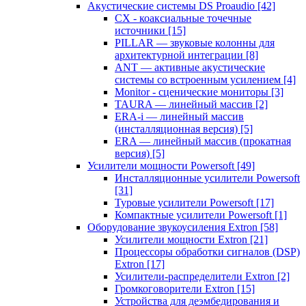
Акустические системы DS Proaudio
[42]
CX - коаксиальные точечные
источники
[15]
PILLAR — звуковые колонны для
архитектурной интеграции
[8]
ANT — активные акустические
системы со встроенным усилением
[4]
Monitor - сценические мониторы
[3]
TAURA — линейный массив
[2]
ERA-i — линейный массив
(инсталляционная версия)
[5]
ERA — линейный массив (прокатная
версия)
[5]
Усилители мощности Powersoft
[49]
Инсталляционные усилители Powersoft
[31]
Туровые усилители Powersoft
[17]
Компактные усилители Powersoft
[1]
Оборудование звукоусиления Extron
[58]
Усилители мощности Extron
[21]
Процессоры обработки сигналов (DSP)
Extron
[17]
Усилители-распределители Extron
[2]
Громкоговорители Extron
[15]
Устройства для деэмбедирования и