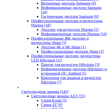
Витринные дисплеи Sumsung
[6]
Информационные дисплеи Samsung
[24]
Гостиничные дисплеи Samsung
[6]
Профессиональные дисплеи и видеостены
Hisense
[18]
Дисплеи для видеостен Hisense
[2]
Информационные дисплеи Hisense
[16]
Профессиональные ЖК дисплеи и
видеостены Sharp
[3]
Дисплеи 4K и 8K Sharp
[1]
Профессиональные дисплеи Sharp
[2]
Профессиональные дисплеи, видеостены,
LED Hikvision
[11]
Панели для видеостен Hikvision
[3]
Информационные дисплеи Hikvision со
встроенной ОС Andriod
[1]
Крепления для экранов и видеостен
Hikvision
[7]
Светодиодные экраны
[143]
Светодиодные экраны AET
[35]
Cерия Koala
[5]
Серия AT
[9]