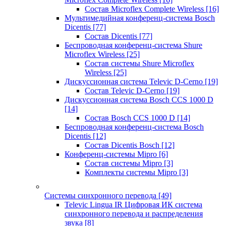
Состав Microflex Complete Wireless
[16]
Мультимедийная конференц-система Bosch
Dicentis
[77]
Состав Dicentis
[77]
Беспроводная конференц-система Shure
Microflex Wireless
[25]
Состав системы Shure Microflex
Wireless
[25]
Дискуссионная система Televic D-Cerno
[19]
Состав Televic D-Cerno
[19]
Дискуссионная система Bosch CCS 1000 D
[14]
Состав Bosch CCS 1000 D
[14]
Беспроводная конференц-система Bosch
Dicentis
[12]
Состав Dicentis Bosch
[12]
Конференц-системы Mipro
[6]
Состав системы Mipro
[3]
Комплекты системы Mipro
[3]
Системы синхронного перевода
[49]
Televic Lingua IR Цифровая ИК система
синхронного перевода и распределения
звука
[8]