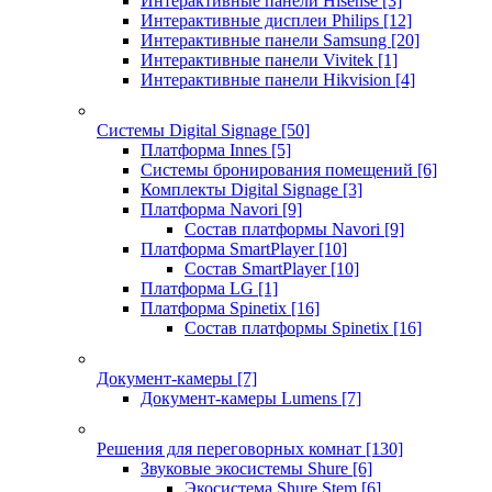
Интерактивные панели Hisense
[3]
Интерактивные дисплеи Philips
[12]
Интерактивные панели Samsung
[20]
Интерактивные панели Vivitek
[1]
Интерактивные панели Hikvision
[4]
Системы Digital Signage
[50]
Платформа Innes
[5]
Системы бронирования помещений
[6]
Комплекты Digital Signage
[3]
Платформа Navori
[9]
Состав платформы Navori
[9]
Платформа SmartPlayer
[10]
Состав SmartPlayer
[10]
Платформа LG
[1]
Платформа Spinetix
[16]
Состав платформы Spinetix
[16]
Документ-камеры
[7]
Документ-камеры Lumens
[7]
Решения для переговорных комнат
[130]
Звуковые экосистемы Shure
[6]
Экосистема Shure Stem
[6]