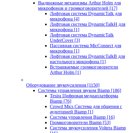
Выдвижные механизмы Arthur Holm для
микрофонов и громкоговорителей
[17]
Лифтовая система DynamicTalk для
микрофона
[4]
Лифтовая система DynamicTalkH для
микрофона
[1]
Лифтовая система DynamicTalk
UnderCover
[3]
Пассивная система MicConnect для
микрофона
[1]
Лифтовая система DynamicTalkB для
настольного микрофона
[1]
Встраиваемые громкоговорители
Arthur Holm
[1]
Оборудование звукоусиления
[1150]
Системы управления звуком Biamp
[186]
Tesira Цифровая медиаплатформа
Biamp
[76]
Crowd Mics Система для общения с
аудиторией Biamp
[1]
Система управления Biamp
[16]
Громкоговорители Biamp
[53]
Система звукоусиления Voltera Biamp