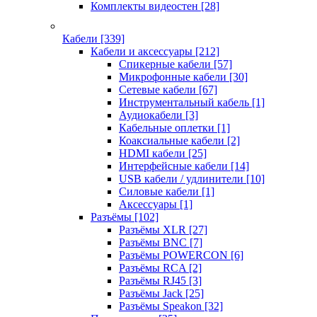
Комплекты видеостен
[28]
Кабели
[339]
Кабели и аксессуары
[212]
Спикерные кабели
[57]
Микрофонные кабели
[30]
Сетевые кабели
[67]
Инструментальный кабель
[1]
Аудиокабели
[3]
Кабельные оплетки
[1]
Коаксиальные кабели
[2]
HDMI кабели
[25]
Интерфейсные кабели
[14]
USB кабели / удлинители
[10]
Силовые кабели
[1]
Аксессуары
[1]
Разъёмы
[102]
Разъёмы XLR
[27]
Разъёмы BNC
[7]
Разъёмы POWERCON
[6]
Разъёмы RCA
[2]
Разъёмы RJ45
[3]
Разъёмы Jack
[25]
Разъёмы Speakon
[32]