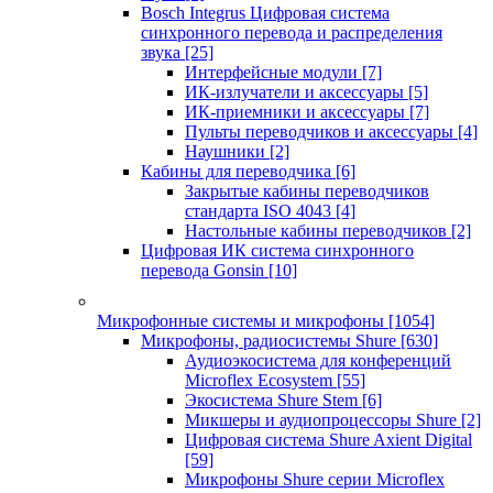
Bosch Integrus Цифровая система
синхронного перевода и распределения
звука
[25]
Интерфейсные модули
[7]
ИК-излучатели и аксессуары
[5]
ИК-приемники и аксессуары
[7]
Пульты переводчиков и аксессуары
[4]
Наушники
[2]
Кабины для переводчика
[6]
Закрытые кабины переводчиков
стандарта ISO 4043
[4]
Настольные кабины переводчиков
[2]
Цифровая ИК система синхронного
перевода Gonsin
[10]
Микрофонные системы и микрофоны
[1054]
Микрофоны, радиосистемы Shure
[630]
Аудиоэкосистема для конференций
Microflex Ecosystem
[55]
Экосистема Shure Stem
[6]
Микшеры и аудиопроцессоры Shure
[2]
Цифровая система Shure Axient Digital
[59]
Микрофоны Shure серии Microflex