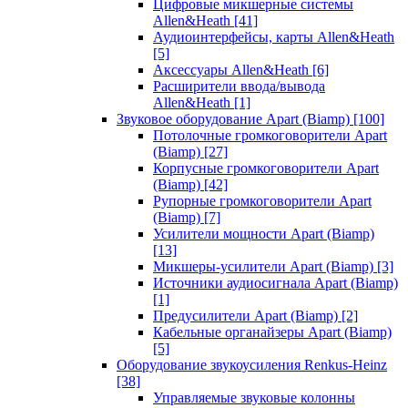
Цифровые микшерные системы
Allen&Heath
[41]
Аудиоинтерфейсы, карты Allen&Heath
[5]
Аксессуары Allen&Heath
[6]
Расширители ввода/вывода
Allen&Heath
[1]
Звуковое оборудование Apart (Biamp)
[100]
Потолочные громкоговорители Apart
(Biamp)
[27]
Корпусные громкоговорители Apart
(Biamp)
[42]
Рупорные громкоговорители Apart
(Biamp)
[7]
Усилители мощности Apart (Biamp)
[13]
Микшеры-усилители Apart (Biamp)
[3]
Источники аудиосигнала Apart (Biamp)
[1]
Предусилители Apart (Biamp)
[2]
Кабельные органайзеры Apart (Biamp)
[5]
Оборудование звукоусиления Renkus-Heinz
[38]
Управляемые звуковые колонны