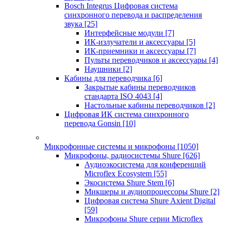
Bosch Integrus Цифровая система
синхронного перевода и распределения
звука
[25]
Интерфейсные модули
[7]
ИК-излучатели и аксессуары
[5]
ИК-приемники и аксессуары
[7]
Пульты переводчиков и аксессуары
[4]
Наушники
[2]
Кабины для переводчика
[6]
Закрытые кабины переводчиков
стандарта ISO 4043
[4]
Настольные кабины переводчиков
[2]
Цифровая ИК система синхронного
перевода Gonsin
[10]
Микрофонные системы и микрофоны
[1050]
Микрофоны, радиосистемы Shure
[626]
Аудиоэкосистема для конференций
Microflex Ecosystem
[55]
Экосистема Shure Stem
[6]
Микшеры и аудиопроцессоры Shure
[2]
Цифровая система Shure Axient Digital
[59]
Микрофоны Shure серии Microflex