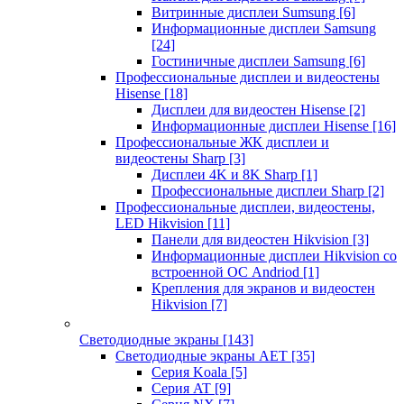
Витринные дисплеи Sumsung
[6]
Информационные дисплеи Samsung
[24]
Гостиничные дисплеи Samsung
[6]
Профессиональные дисплеи и видеостены
Hisense
[18]
Дисплеи для видеостен Hisense
[2]
Информационные дисплеи Hisense
[16]
Профессиональные ЖК дисплеи и
видеостены Sharp
[3]
Дисплеи 4K и 8K Sharp
[1]
Профессиональные дисплеи Sharp
[2]
Профессиональные дисплеи, видеостены,
LED Hikvision
[11]
Панели для видеостен Hikvision
[3]
Информационные дисплеи Hikvision со
встроенной ОС Andriod
[1]
Крепления для экранов и видеостен
Hikvision
[7]
Светодиодные экраны
[143]
Светодиодные экраны AET
[35]
Cерия Koala
[5]
Серия AT
[9]