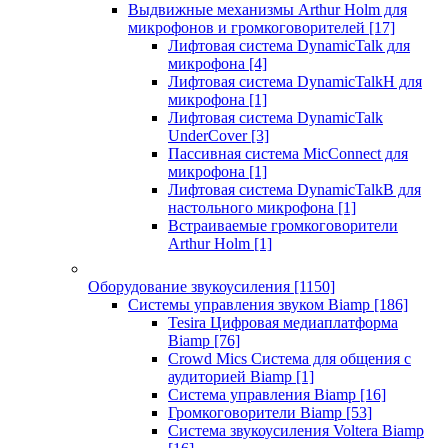
Выдвижные механизмы Arthur Holm для
микрофонов и громкоговорителей
[17]
Лифтовая система DynamicTalk для
микрофона
[4]
Лифтовая система DynamicTalkH для
микрофона
[1]
Лифтовая система DynamicTalk
UnderCover
[3]
Пассивная система MicConnect для
микрофона
[1]
Лифтовая система DynamicTalkB для
настольного микрофона
[1]
Встраиваемые громкоговорители
Arthur Holm
[1]
Оборудование звукоусиления
[1150]
Системы управления звуком Biamp
[186]
Tesira Цифровая медиаплатформа
Biamp
[76]
Crowd Mics Система для общения с
аудиторией Biamp
[1]
Система управления Biamp
[16]
Громкоговорители Biamp
[53]
Система звукоусиления Voltera Biamp