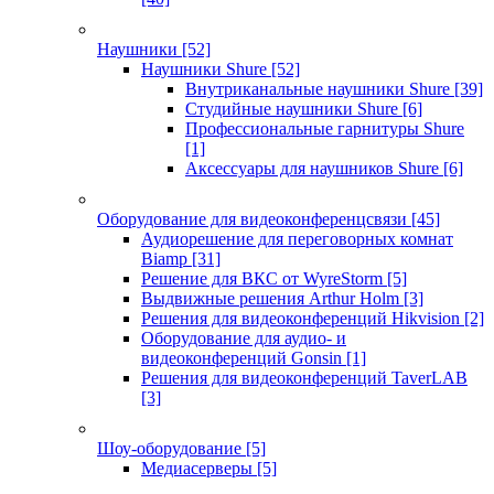
Наушники
[52]
Наушники Shure
[52]
Внутриканальные наушники Shure
[39]
Студийные наушники Shure
[6]
Профессиональные гарнитуры Shure
[1]
Аксессуары для наушников Shure
[6]
Оборудование для видеоконференцсвязи
[45]
Аудиорешение для переговорных комнат
Biamp
[31]
Решение для ВКС от WyreStorm
[5]
Выдвижные решения Arthur Holm
[3]
Решения для видеоконференций Hikvision
[2]
Оборудование для аудио- и
видеоконференций Gonsin
[1]
Решения для видеоконференций TaverLAB
[3]
Шоу-оборудование
[5]
Медиасерверы
[5]