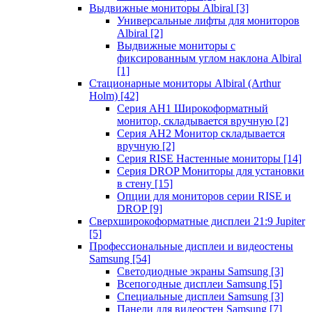
Выдвижные мониторы Albiral
[3]
Универсальные лифты для мониторов
Albiral
[2]
Выдвижные мониторы с
фиксированным углом наклона Albiral
[1]
Стационарные мониторы Albiral (Arthur
Holm)
[42]
Серия AH1 Широкоформатный
монитор, складывается вручную
[2]
Серия AH2 Монитор складывается
вручную
[2]
Серия RISE Настенные мониторы
[14]
Серия DROP Мониторы для установки
в стену
[15]
Опции для мониторов серии RISE и
DROP
[9]
Сверхширокоформатные дисплеи 21:9 Jupiter
[5]
Профессиональные дисплеи и видеостены
Samsung
[54]
Светодиодные экраны Samsung
[3]
Всепогодные дисплеи Samsung
[5]
Специальные дисплеи Samsung
[3]
Панели для видеостен Samsung
[7]