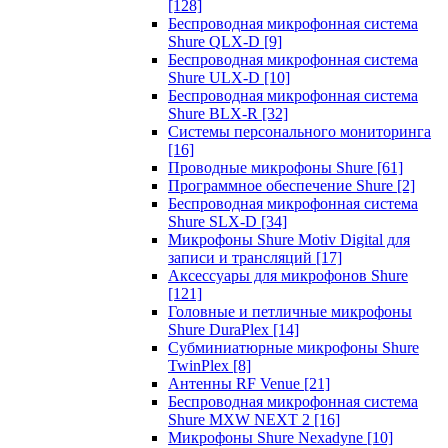
[128]
Беспроводная микрофонная система
Shure QLX-D
[9]
Беспроводная микрофонная система
Shure ULX-D
[10]
Беспроводная микрофонная система
Shure BLX-R
[32]
Системы персонального мониторинга
[16]
Проводные микрофоны Shure
[61]
Программное обеспечение Shure
[2]
Беспроводная микрофонная система
Shure SLX-D
[34]
Микрофоны Shure Motiv Digital для
записи и трансляций
[17]
Аксессуары для микрофонов Shure
[121]
Головные и петличные микрофоны
Shure DuraPlex
[14]
Субминиатюрные микрофоны Shure
TwinPlex
[8]
Антенны RF Venue
[21]
Беспроводная микрофонная система
Shure MXW NEXT 2
[16]
Микрофоны Shure Nexadyne
[10]