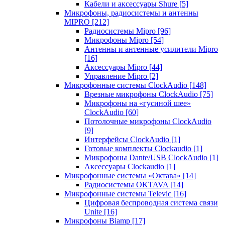
Кабели и аксессуары Shure
[5]
Микрофоны, радиосистемы и антенны
MIPRO
[212]
Радиосистемы Mipro
[96]
Микрофоны Mipro
[54]
Антенны и антенные усилители Mipro
[16]
Аксессуары Mipro
[44]
Управление Mipro
[2]
Микрофонные системы ClockAudio
[148]
Врезные микрофоны ClockAudio
[75]
Микрофоны на «гусиной шее»
ClockAudio
[60]
Потолочные микрофоны ClockAudio
[9]
Интерфейсы ClockAudio
[1]
Готовые комплекты Clockaudio
[1]
Микрофоны Dante/USB ClockAudio
[1]
Аксессуары Clockaudio
[1]
Микрофонные системы «Октава»
[14]
Радиосистемы OKTAVA
[14]
Микрофонные системы Televic
[16]
Цифровая беспроводная система связи
Unite
[16]
Микрофоны Biamp
[17]