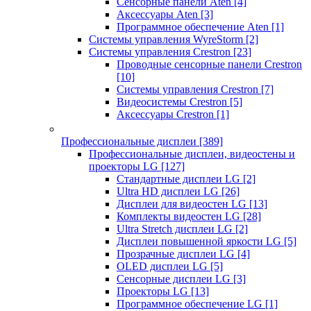
Сенсорные панели Aten
[4]
Аксессуары Aten
[3]
Программное обеспечение Aten
[1]
Системы управления WyreStorm
[2]
Системы управления Crestron
[23]
Проводные сенсорные панели Crestron
[10]
Системы управления Crestron
[7]
Видеосистемы Crestron
[5]
Аксессуары Crestron
[1]
Профессиональные дисплеи
[389]
Профессиональные дисплеи, видеостены и
проекторы LG
[127]
Стандартные дисплеи LG
[2]
Ultra HD дисплеи LG
[26]
Дисплеи для видеостен LG
[13]
Комплекты видеостен LG
[28]
Ultra Stretch дисплеи LG
[2]
Дисплеи повышенной яркости LG
[5]
Прозрачные дисплеи LG
[4]
OLED дисплеи LG
[5]
Сенсорные дисплеи LG
[3]
Проекторы LG
[13]
Программное обеспечение LG
[1]