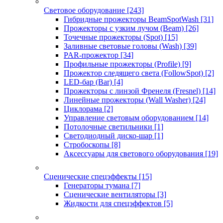
Световое оборудование
[243]
Гибридные прожекторы BeamSpotWash
[31]
Прожекторы с узким лучом (Beam)
[26]
Точечные прожекторы (Spot)
[15]
Заливные световые головы (Wash)
[39]
PAR-прожектор
[34]
Профильные прожекторы (Profile)
[9]
Прожектор следящего света (FollowSpot)
[2]
LED-бар (Bar)
[4]
Прожекторы с линзой Френеля (Fresnel)
[14]
Линейные прожекторы (Wall Washer)
[24]
Циклорама
[2]
Управление световым оборудованием
[14]
Потолочные светильники
[1]
Светодиодный диско-шар
[1]
Стробоскопы
[8]
Аксессуары для светового оборудования
[19]
Сценические спецэффекты
[15]
Генераторы тумана
[7]
Сценические вентиляторы
[3]
Жидкости для спецэффектов
[5]