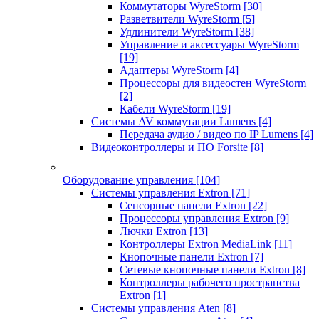
Коммутаторы WyreStorm
[30]
Разветвители WyreStorm
[5]
Удлинители WyreStorm
[38]
Управление и аксессуары WyreStorm
[19]
Адаптеры WyreStorm
[4]
Процессоры для видеостен WyreStorm
[2]
Кабели WyreStorm
[19]
Системы AV коммутации Lumens
[4]
Передача аудио / видео по IP Lumens
[4]
Видеоконтроллеры и ПО Forsite
[8]
Оборудование управления
[104]
Системы управления Extron
[71]
Сенсорные панели Extron
[22]
Процессоры управления Extron
[9]
Лючки Extron
[13]
Контроллеры Extron MediaLink
[11]
Кнопочные панели Extron
[7]
Сетевые кнопочные панели Extron
[8]
Контроллеры рабочего пространства
Extron
[1]
Системы управления Aten
[8]