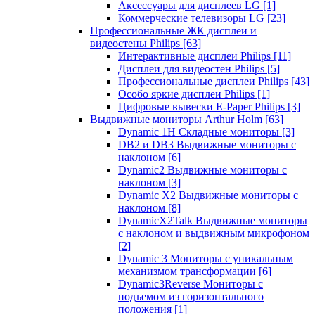
Аксессуары для дисплеев LG
[1]
Коммерческие телевизоры LG
[23]
Профессиональные ЖК дисплеи и
видеостены Philips
[63]
Интерактивные дисплеи Philips
[11]
Дисплеи для видеостен Philips
[5]
Профессиональные дисплеи Philips
[43]
Особо яркие дисплеи Philips
[1]
Цифровые вывески E-Paper Philips
[3]
Выдвижные мониторы Arthur Holm
[63]
Dynamic 1Н Складные мониторы
[3]
DB2 и DB3 Выдвижные мониторы с
наклоном
[6]
Dynamic2 Выдвижные мониторы с
наклоном
[3]
Dynamic X2 Выдвижные мониторы с
наклоном
[8]
DynamicX2Talk Выдвижные мониторы
с наклоном и выдвижным микрофоном
[2]
Dynamic 3 Мониторы с уникальным
механизмом трансформации
[6]
Dynamic3Reverse Мониторы с
подъемом из горизонтального
положения
[1]