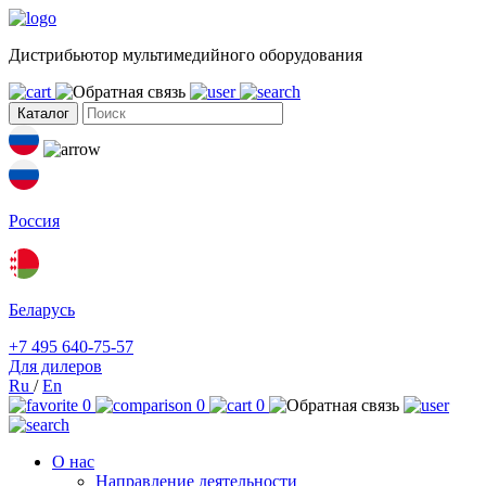
Дистрибьютор мультимедийного оборудования
Каталог
Россия
Беларусь
+7 495 640-75-57
Для дилеров
Ru
/
En
0
0
0
О нас
Направление деятельности