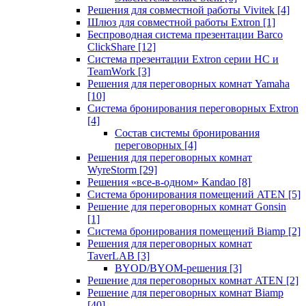
Решения для совместной работы Vivitek
[4]
Шлюз для совместной работы Extron
[1]
Беспроводная система презентации Barco
ClickShare
[12]
Система презентации Extron серии HC и
TeamWork
[3]
Решения для переговорных комнат Yamaha
[10]
Система бронирования переговорных Extron
[4]
Состав системы бронирования
переговорных
[4]
Решения для переговорных комнат
WyreStorm
[29]
Решения «все-в-одном» Kandao
[8]
Система бронирования помещений ATEN
[5]
Решение для переговорных комнат Gonsin
[1]
Система бронирования помещений Biamp
[2]
Решения для переговорных комнат
TaverLAB
[3]
BYOD/BYOM-решения
[3]
Решение для переговорных комнат ATEN
[2]
Решение для переговорных комнат Biamp
[40]