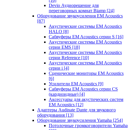
[16]
Devio Аудиорешение для
переговорных комнат Biamp
[24]
Оборудование звукоусиления EM Acoustics
[87]
Акустические системы EM Acoustics
HALO
[8]
Сабвуферы EM Acoustics серии S
[16]
Акустические системы EM Acoustics
серии EMS
[18]
Акустические системы EM Acoustics
серии Reference
[10]
Акустические системы EM Acoustics
серии i
[4]
Сценические мониторы EM Acoustics
[6]
Усилители EM Acoustics
[9]
Сабвуферы EM Acoustics серии CS
(кардиоидные)
[4]
Аксессуары для акустических систем
EM Acoustics
[12]
Адаптеры Audinate Dante для звукового
оборудования
[13]
Оборудование звукоусиления Yamaha
[254]
Потолочные громкоговорители Yamaha