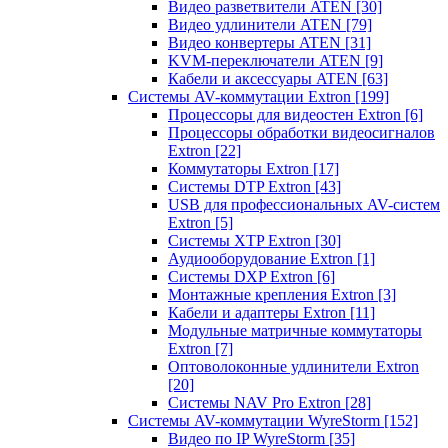
Видео разветвители ATEN
[30]
Видео удлинители ATEN
[79]
Видео конвертеры ATEN
[31]
KVM-переключатели ATEN
[9]
Кабели и аксессуары ATEN
[63]
Системы AV-коммутации Extron
[199]
Процессоры для видеостен Extron
[6]
Процессоры обработки видеосигналов
Extron
[22]
Коммутаторы Extron
[17]
Системы DTP Extron
[43]
USB для профессиональных AV-систем
Extron
[5]
Системы XTP Extron
[30]
Аудиооборудование Extron
[1]
Системы DXP Extron
[6]
Монтажные крепления Extron
[3]
Кабели и адаптеры Extron
[11]
Модульные матричные коммутаторы
Extron
[7]
Оптоволоконные удлинители Extron
[20]
Системы NAV Pro Extron
[28]
Системы AV-коммутации WyreStorm
[152]
Видео по IP WyreStorm
[35]