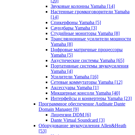
[20]
Звуковые колонны Yamaha
[14]
Настенные громкоговорители Yamaha
[14]
Спикерфоны Yamaha
[5]
Саундбары Yamaha
[3]
Студийные мониторы Yamaha
[8]
Трансляционные усилители мощности
Yamaha
[8]
Цифровые матричные процессоры
Yamaha
[5]
Акустические системы Yamaha
[65]
Портативные системы звукоусиления
Yamaha
[4]
Усилители Yamaha
[16]
Сетевые коммутаторы Yamaha
[12]
Аксессуары Yamaha
[1]
Микшерные консоли Yamaha
[40]
Интерфейсы и конвертеры Yamaha
[23]
Программное обеспечение Audinate Dante
Domain Manager
[9]
Лицензии DDM
[6]
Dante Virtual Soundcard
[3]
Оборудование звукоусиления Allen&Heath
[53]