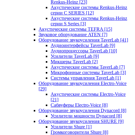
Renkus-Heinz
[23]
Акустические системы Renkus-Heinz
серии C SERIES
[12]
Акустические системы Renkus-Heinz
серии S Series
[3]
Акустические системы TEFRA
[15]
Звуковое оборудование ATEN
[7]
Оборудование звукоусиления TaverLab
[41]
Аудиоинтерфейсы TaverLab
[9]
Аудиопроцессоры TaverLab
[10]
Усилители TaverLab
[9]
Микшеры TaverLab
[2]
Акустические системы TaverLab
[7]
Микрофонные системы TaverLab
[3]
Системы управления TaverLab
[1]
Оборудование звукоусиления Electro-Voice
[29]
Акустические системы Electro-Voice
[21]
Сабвуферы Electro-Voice
[8]
Оборудование звукоусиления Dynacord
[8]
Усилители мощности Dynacord
[8]
Оборудование звукоусиления SHURE
[9]
Усилители Shure
[1]
Громкоговорители Shure
[8]