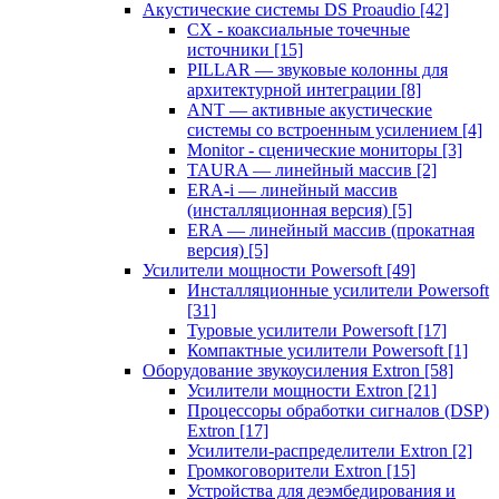
Акустические системы DS Proaudio
[42]
CX - коаксиальные точечные
источники
[15]
PILLAR — звуковые колонны для
архитектурной интеграции
[8]
ANT — активные акустические
системы со встроенным усилением
[4]
Monitor - сценические мониторы
[3]
TAURA — линейный массив
[2]
ERA-i — линейный массив
(инсталляционная версия)
[5]
ERA — линейный массив (прокатная
версия)
[5]
Усилители мощности Powersoft
[49]
Инсталляционные усилители Powersoft
[31]
Туровые усилители Powersoft
[17]
Компактные усилители Powersoft
[1]
Оборудование звукоусиления Extron
[58]
Усилители мощности Extron
[21]
Процессоры обработки сигналов (DSP)
Extron
[17]
Усилители-распределители Extron
[2]
Громкоговорители Extron
[15]
Устройства для деэмбедирования и