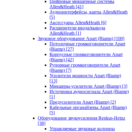
Цифровые микшерные системы
Allen&Heath
[41]
Аудиоинтерфейсы, карты Allen&Heath
[5]
Аксессуары Allen&Heath
[6]
Расширители ввода/вывода
Allen&Heath
[1]
Звуковое оборудование Apart (Biamp)
[100]
Потолочные громкоговорители Apart
(Biamp)
[27]
Корпусные громкоговорители Apart
(Biamp)
[42]
Рупорные громкоговорители Apart
(Biamp)
[7]
Усилители мощности Apart (Biamp)
[13]
Микшеры-усилители Apart (Biamp)
[3]
Источники аудиосигнала Apart (Biamp)
[1]
Предусилители Apart (Biamp)
[2]
Кабельные органайзеры Apart (Biamp)
[5]
Оборудование звукоусиления Renkus-Heinz
[38]
Управляемые звуковые колонны