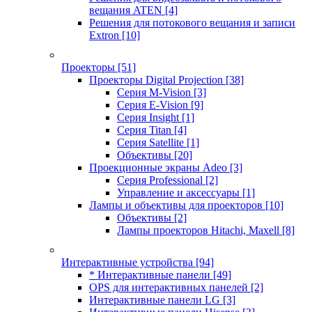
вещания ATEN
[4]
Решения для потокового вещания и записи
Extron
[10]
Проекторы
[51]
Проекторы Digital Projection
[38]
Серия M-Vision
[3]
Серия E-Vision
[9]
Серия Insight
[1]
Серия Titan
[4]
Серия Satellite
[1]
Объективы
[20]
Проекционные экраны Adeo
[3]
Серия Professional
[2]
Управление и аксессуары
[1]
Лампы и объективы для проекторов
[10]
Объективы
[2]
Лампы проекторов Hitachi, Maxell
[8]
Интерактивные устройства
[94]
* Интерактивные панели
[49]
OPS для интерактивных панелей
[2]
Интерактивные панели LG
[3]