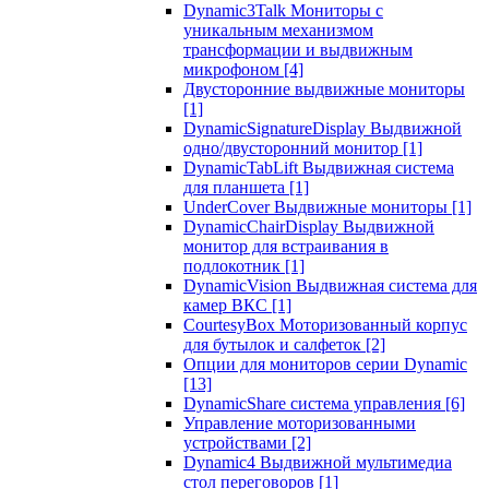
Dynamic3Talk Мониторы с
уникальным механизмом
трансформации и выдвижным
микрофоном
[4]
Двусторонние выдвижные мониторы
[1]
DynamicSignatureDisplay Выдвижной
одно/двусторонний монитор
[1]
DynamicTabLift Выдвижная система
для планшета
[1]
UnderCover Выдвижные мониторы
[1]
DynamicChairDisplay Выдвижной
монитор для встраивания в
подлокотник
[1]
DynamicVision Выдвижная система для
камер ВКС
[1]
CourtesyBox Моторизованный корпус
для бутылок и салфеток
[2]
Опции для мониторов серии Dynamic
[13]
DynamicShare система управления
[6]
Управление моторизованными
устройствами
[2]
Dynamic4 Выдвижной мультимедиа
стол переговоров
[1]