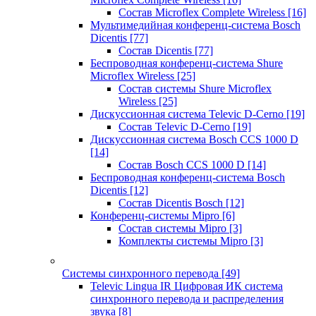
Состав Microflex Complete Wireless
[16]
Мультимедийная конференц-система Bosch
Dicentis
[77]
Состав Dicentis
[77]
Беспроводная конференц-система Shure
Microflex Wireless
[25]
Состав системы Shure Microflex
Wireless
[25]
Дискуссионная система Televic D-Cerno
[19]
Состав Televic D-Cerno
[19]
Дискуссионная система Bosch CCS 1000 D
[14]
Состав Bosch CCS 1000 D
[14]
Беспроводная конференц-система Bosch
Dicentis
[12]
Состав Dicentis Bosch
[12]
Конференц-системы Mipro
[6]
Состав системы Mipro
[3]
Комплекты системы Mipro
[3]
Системы синхронного перевода
[49]
Televic Lingua IR Цифровая ИК система
синхронного перевода и распределения
звука
[8]