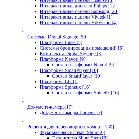
Интерактивные панели Hisense
[3]
Интерактивные дисплеи Philips
[12]
Интерактивные панели Samsung
[20]
Интерактивные панели Vivitek
[1]
Интерактивные панели Hikvision
[4]
Системы Digital Signage
[50]
Платформа Innes
[5]
Системы бронирования помещений
[6]
Комплекты Digital Signage
[3]
Платформа Navori
[9]
Состав платформы Navori
[9]
Платформа SmartPlayer
[10]
Состав SmartPlayer
[10]
Платформа LG
[1]
Платформа Spinetix
[16]
Состав платформы Spinetix
[16]
Документ-камеры
[7]
Документ-камеры Lumens
[7]
Решения для переговорных комнат
[130]
Звуковые экосистемы Shure
[6]
Экосистема Shure Stem
[6]