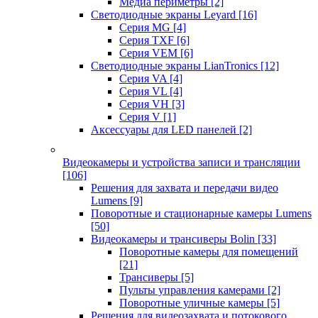
Медиа периметры
[2]
Светодиодные экраны Leyard
[16]
Серия MG
[4]
Серия TXF
[6]
Серия VEM
[6]
Светодиодные экраны LianTronics
[12]
Серия VA
[4]
Серия VL
[4]
Серия VH
[3]
Серия V
[1]
Аксессуары для LED панелей
[2]
Видеокамеры и устройства записи и трансляции
[106]
Решения для захвата и передачи видео
Lumens
[9]
Поворотные и стационарные камеры Lumens
[50]
Видеокамеры и трансиверы Bolin
[33]
Поворотные камеры для помещений
[21]
Трансиверы
[5]
Пульты управления камерами
[2]
Поворотные уличные камеры
[5]
Решения для видеозахвата и потокового