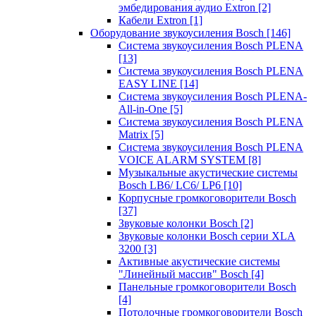
эмбедирования аудио Extron
[2]
Кабели Extron
[1]
Оборудование звукоусиления Bosch
[146]
Система звукоусиления Bosch PLENA
[13]
Система звукоусиления Bosch PLENA
EASY LINE
[14]
Система звукоусиления Bosch PLENA-
All-in-One
[5]
Система звукоусиления Bosch PLENA
Matrix
[5]
Система звукоусиления Bosch PLENA
VOICE ALARM SYSTEM
[8]
Музыкальные акустические системы
Bosch LB6/ LC6/ LP6
[10]
Корпусные громкоговорители Bosch
[37]
Звуковые колонки Bosch
[2]
Звуковые колонки Bosch серии XLA
3200
[3]
Активные акустические системы
"Линейный массив" Bosch
[4]
Панельные громкоговорители Bosch
[4]
Потолочные громкоговорители Bosch