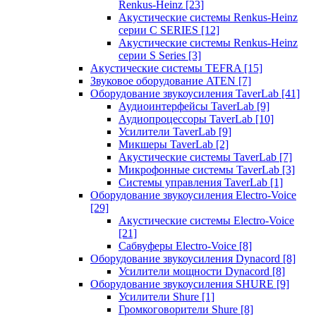
Renkus-Heinz
[23]
Акустические системы Renkus-Heinz
серии C SERIES
[12]
Акустические системы Renkus-Heinz
серии S Series
[3]
Акустические системы TEFRA
[15]
Звуковое оборудование ATEN
[7]
Оборудование звукоусиления TaverLab
[41]
Аудиоинтерфейсы TaverLab
[9]
Аудиопроцессоры TaverLab
[10]
Усилители TaverLab
[9]
Микшеры TaverLab
[2]
Акустические системы TaverLab
[7]
Микрофонные системы TaverLab
[3]
Системы управления TaverLab
[1]
Оборудование звукоусиления Electro-Voice
[29]
Акустические системы Electro-Voice
[21]
Сабвуферы Electro-Voice
[8]
Оборудование звукоусиления Dynacord
[8]
Усилители мощности Dynacord
[8]
Оборудование звукоусиления SHURE
[9]
Усилители Shure
[1]
Громкоговорители Shure
[8]