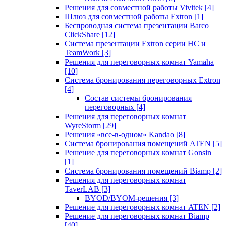
Решения для совместной работы Vivitek
[4]
Шлюз для совместной работы Extron
[1]
Беспроводная система презентации Barco
ClickShare
[12]
Система презентации Extron серии HC и
TeamWork
[3]
Решения для переговорных комнат Yamaha
[10]
Система бронирования переговорных Extron
[4]
Состав системы бронирования
переговорных
[4]
Решения для переговорных комнат
WyreStorm
[29]
Решения «все-в-одном» Kandao
[8]
Система бронирования помещений ATEN
[5]
Решение для переговорных комнат Gonsin
[1]
Система бронирования помещений Biamp
[2]
Решения для переговорных комнат
TaverLAB
[3]
BYOD/BYOM-решения
[3]
Решение для переговорных комнат ATEN
[2]
Решение для переговорных комнат Biamp
[40]