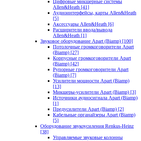
Цифровые микшерные системы
Allen&Heath
[41]
Аудиоинтерфейсы, карты Allen&Heath
[5]
Аксессуары Allen&Heath
[6]
Расширители ввода/вывода
Allen&Heath
[1]
Звуковое оборудование Apart (Biamp)
[100]
Потолочные громкоговорители Apart
(Biamp)
[27]
Корпусные громкоговорители Apart
(Biamp)
[42]
Рупорные громкоговорители Apart
(Biamp)
[7]
Усилители мощности Apart (Biamp)
[13]
Микшеры-усилители Apart (Biamp)
[3]
Источники аудиосигнала Apart (Biamp)
[1]
Предусилители Apart (Biamp)
[2]
Кабельные органайзеры Apart (Biamp)
[5]
Оборудование звукоусиления Renkus-Heinz
[38]
Управляемые звуковые колонны