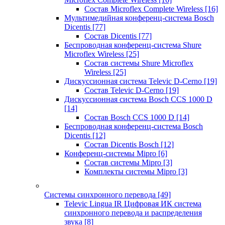
Состав Microflex Complete Wireless
[16]
Мультимедийная конференц-система Bosch
Dicentis
[77]
Состав Dicentis
[77]
Беспроводная конференц-система Shure
Microflex Wireless
[25]
Состав системы Shure Microflex
Wireless
[25]
Дискуссионная система Televic D-Cerno
[19]
Состав Televic D-Cerno
[19]
Дискуссионная система Bosch CCS 1000 D
[14]
Состав Bosch CCS 1000 D
[14]
Беспроводная конференц-система Bosch
Dicentis
[12]
Состав Dicentis Bosch
[12]
Конференц-системы Mipro
[6]
Состав системы Mipro
[3]
Комплекты системы Mipro
[3]
Системы синхронного перевода
[49]
Televic Lingua IR Цифровая ИК система
синхронного перевода и распределения
звука
[8]