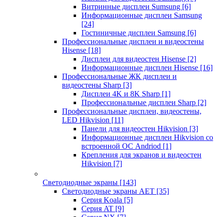
Витринные дисплеи Sumsung
[6]
Информационные дисплеи Samsung
[24]
Гостиничные дисплеи Samsung
[6]
Профессиональные дисплеи и видеостены
Hisense
[18]
Дисплеи для видеостен Hisense
[2]
Информационные дисплеи Hisense
[16]
Профессиональные ЖК дисплеи и
видеостены Sharp
[3]
Дисплеи 4K и 8K Sharp
[1]
Профессиональные дисплеи Sharp
[2]
Профессиональные дисплеи, видеостены,
LED Hikvision
[11]
Панели для видеостен Hikvision
[3]
Информационные дисплеи Hikvision со
встроенной ОС Andriod
[1]
Крепления для экранов и видеостен
Hikvision
[7]
Светодиодные экраны
[143]
Светодиодные экраны AET
[35]
Cерия Koala
[5]
Серия AT
[9]