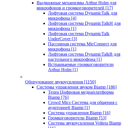
Выдвижные механизмы Arthur Holm для
микрофонов и громкоговорителей
[17]
Лифтовая система DynamicTalk для
микрофона
[4]
Лифтовая система DynamicTalkH для
микрофона
[1]
Лифтовая система DynamicTalk
UnderCover
[3]
Пассивная система MicConnect для
микрофона
[1]
Лифтовая система DynamicTalkB для
настольного микрофона
[1]
Встраиваемые громкоговорители
Arthur Holm
[1]
Оборудование звукоусиления
[1150]
Системы управления звуком Biamp
[186]
Tesira Цифровая медиаплатформа
Biamp
[76]
Crowd Mics Система для общения с
аудиторией Biamp
[1]
Система управления Biamp
[16]
Громкоговорители Biamp
[53]
Система звукоусиления Voltera Biamp