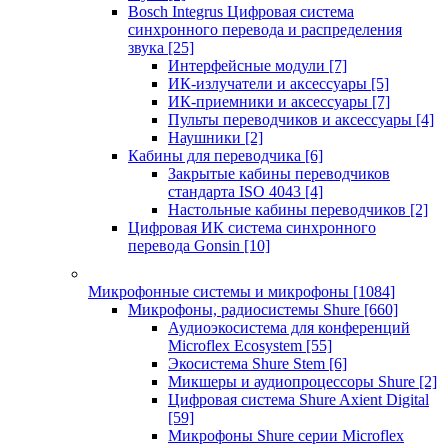
Bosch Integrus Цифровая система
синхронного перевода и распределения
звука
[25]
Интерфейсные модули
[7]
ИК-излучатели и аксессуары
[5]
ИК-приемники и аксессуары
[7]
Пульты переводчиков и аксессуары
[4]
Наушники
[2]
Кабины для переводчика
[6]
Закрытые кабины переводчиков
стандарта ISO 4043
[4]
Настольные кабины переводчиков
[2]
Цифровая ИК система синхронного
перевода Gonsin
[10]
Микрофонные системы и микрофоны
[1084]
Микрофоны, радиосистемы Shure
[660]
Аудиоэкосистема для конференций
Microflex Ecosystem
[55]
Экосистема Shure Stem
[6]
Микшеры и аудиопроцессоры Shure
[2]
Цифровая система Shure Axient Digital
[59]
Микрофоны Shure серии Microflex