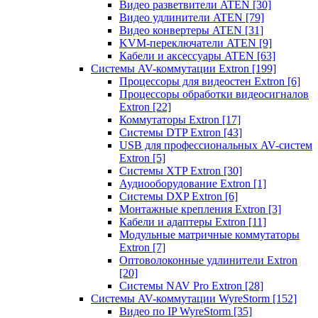
Видео разветвители ATEN
[30]
Видео удлинители ATEN
[79]
Видео конвертеры ATEN
[31]
KVM-переключатели ATEN
[9]
Кабели и аксессуары ATEN
[63]
Системы AV-коммутации Extron
[199]
Процессоры для видеостен Extron
[6]
Процессоры обработки видеосигналов
Extron
[22]
Коммутаторы Extron
[17]
Системы DTP Extron
[43]
USB для профессиональных AV-систем
Extron
[5]
Системы XTP Extron
[30]
Аудиооборудование Extron
[1]
Системы DXP Extron
[6]
Монтажные крепления Extron
[3]
Кабели и адаптеры Extron
[11]
Модульные матричные коммутаторы
Extron
[7]
Оптоволоконные удлинители Extron
[20]
Системы NAV Pro Extron
[28]
Системы AV-коммутации WyreStorm
[152]
Видео по IP WyreStorm
[35]