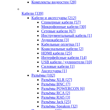
Комплекты видеостен
[28]
Кабели
[339]
Кабели и аксессуары
[212]
Спикерные кабели
[57]
Микрофонные кабели
[30]
Сетевые кабели
[67]
Инструментальный кабель
[1]
Аудиокабели
[3]
Кабельные оплетки
[1]
Коаксиальные кабели
[2]
HDMI кабели
[25]
Интерфейсные кабели
[14]
USB кабели / удлинители
[10]
Силовые кабели
[1]
Аксессуары
[1]
Разъёмы
[102]
Разъёмы XLR
[27]
Разъёмы BNC
[7]
Разъёмы POWERCON
[6]
Разъёмы RCA
[2]
Разъёмы RJ45
[3]
Разъёмы Jack
[25]
Разъёмы Speakon
[32]