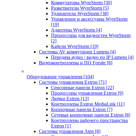
Коммутаторы WyreStorm
[30]
Разветвители WyreStorm
[5]
Удлинители WyreStorm
[38]
Управление и аксессуары WyreStorm
[19]
Адаптеры WyreStorm
[4]
Процессоры для видеостен WyreStorm
[2]
Кабели WyreStorm
[19]
Системы AV коммутации Lumens
[4]
Передача аудио / видео по IP Lumens
[4]
Видеоконтроллеры и ПО Forsite
[8]
Оборудование управления
[104]
Системы управления Extron
[71]
Сенсорные панели Extron
[22]
Процессоры управления Extron
[9]
Лючки Extron
[13]
Контроллеры Extron MediaLink
[11]
Кнопочные панели Extron
[7]
Сетевые кнопочные панели Extron
[8]
Контроллеры рабочего пространства
Extron
[1]
Системы управления Aten
[8]