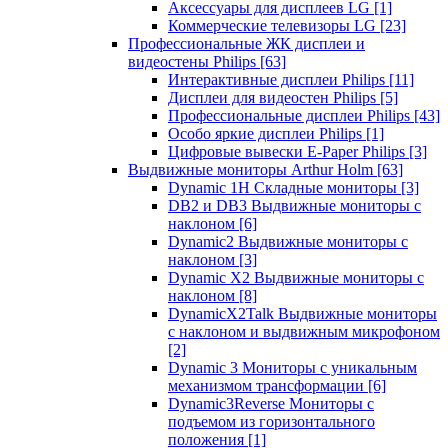
Аксессуары для дисплеев LG
[1]
Коммерческие телевизоры LG
[23]
Профессиональные ЖК дисплеи и
видеостены Philips
[63]
Интерактивные дисплеи Philips
[11]
Дисплеи для видеостен Philips
[5]
Профессиональные дисплеи Philips
[43]
Особо яркие дисплеи Philips
[1]
Цифровые вывески E-Paper Philips
[3]
Выдвижные мониторы Arthur Holm
[63]
Dynamic 1Н Складные мониторы
[3]
DB2 и DB3 Выдвижные мониторы с
наклоном
[6]
Dynamic2 Выдвижные мониторы с
наклоном
[3]
Dynamic X2 Выдвижные мониторы с
наклоном
[8]
DynamicX2Talk Выдвижные мониторы
с наклоном и выдвижным микрофоном
[2]
Dynamic 3 Мониторы с уникальным
механизмом трансформации
[6]
Dynamic3Reverse Мониторы с
подъемом из горизонтального
положения
[1]