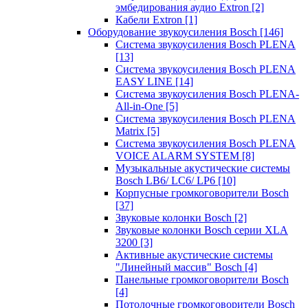
эмбедирования аудио Extron
[2]
Кабели Extron
[1]
Оборудование звукоусиления Bosch
[146]
Система звукоусиления Bosch PLENA
[13]
Система звукоусиления Bosch PLENA
EASY LINE
[14]
Система звукоусиления Bosch PLENA-
All-in-One
[5]
Система звукоусиления Bosch PLENA
Matrix
[5]
Система звукоусиления Bosch PLENA
VOICE ALARM SYSTEM
[8]
Музыкальные акустические системы
Bosch LB6/ LC6/ LP6
[10]
Корпусные громкоговорители Bosch
[37]
Звуковые колонки Bosch
[2]
Звуковые колонки Bosch серии XLA
3200
[3]
Активные акустические системы
"Линейный массив" Bosch
[4]
Панельные громкоговорители Bosch
[4]
Потолочные громкоговорители Bosch