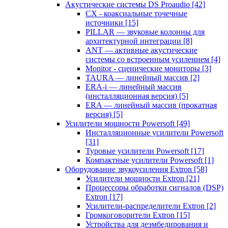
Акустические системы DS Proaudio
[42]
CX - коаксиальные точечные
источники
[15]
PILLAR — звуковые колонны для
архитектурной интеграции
[8]
ANT — активные акустические
системы со встроенным усилением
[4]
Monitor - сценические мониторы
[3]
TAURA — линейный массив
[2]
ERA-i — линейный массив
(инсталляционная версия)
[5]
ERA — линейный массив (прокатная
версия)
[5]
Усилители мощности Powersoft
[49]
Инсталляционные усилители Powersoft
[31]
Туровые усилители Powersoft
[17]
Компактные усилители Powersoft
[1]
Оборудование звукоусиления Extron
[58]
Усилители мощности Extron
[21]
Процессоры обработки сигналов (DSP)
Extron
[17]
Усилители-распределители Extron
[2]
Громкоговорители Extron
[15]
Устройства для деэмбедирования и