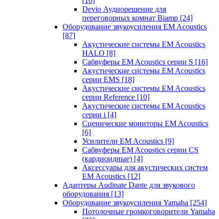
[16]
Devio Аудиорешение для
переговорных комнат Biamp
[24]
Оборудование звукоусиления EM Acoustics
[87]
Акустические системы EM Acoustics
HALO
[8]
Сабвуферы EM Acoustics серии S
[16]
Акустические системы EM Acoustics
серии EMS
[18]
Акустические системы EM Acoustics
серии Reference
[10]
Акустические системы EM Acoustics
серии i
[4]
Сценические мониторы EM Acoustics
[6]
Усилители EM Acoustics
[9]
Сабвуферы EM Acoustics серии CS
(кардиоидные)
[4]
Аксессуары для акустических систем
EM Acoustics
[12]
Адаптеры Audinate Dante для звукового
оборудования
[13]
Оборудование звукоусиления Yamaha
[254]
Потолочные громкоговорители Yamaha