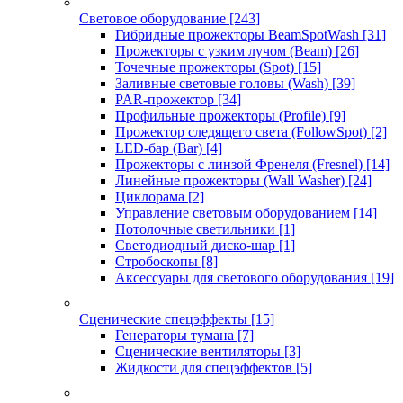
Световое оборудование
[243]
Гибридные прожекторы BeamSpotWash
[31]
Прожекторы с узким лучом (Beam)
[26]
Точечные прожекторы (Spot)
[15]
Заливные световые головы (Wash)
[39]
PAR-прожектор
[34]
Профильные прожекторы (Profile)
[9]
Прожектор следящего света (FollowSpot)
[2]
LED-бар (Bar)
[4]
Прожекторы с линзой Френеля (Fresnel)
[14]
Линейные прожекторы (Wall Washer)
[24]
Циклорама
[2]
Управление световым оборудованием
[14]
Потолочные светильники
[1]
Светодиодный диско-шар
[1]
Стробоскопы
[8]
Аксессуары для светового оборудования
[19]
Сценические спецэффекты
[15]
Генераторы тумана
[7]
Сценические вентиляторы
[3]
Жидкости для спецэффектов
[5]