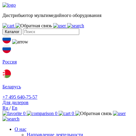
Дистрибьютор мультимедийного оборудования
Каталог
Россия
Беларусь
+7 495 640-75-57
Для дилеров
Ru
/
En
0
0
0
О нас
Направление деятельности