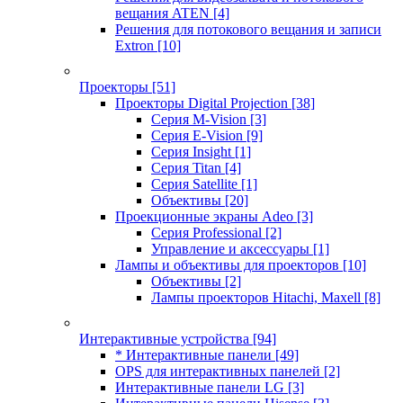
вещания ATEN
[4]
Решения для потокового вещания и записи
Extron
[10]
Проекторы
[51]
Проекторы Digital Projection
[38]
Серия M-Vision
[3]
Серия E-Vision
[9]
Серия Insight
[1]
Серия Titan
[4]
Серия Satellite
[1]
Объективы
[20]
Проекционные экраны Adeo
[3]
Серия Professional
[2]
Управление и аксессуары
[1]
Лампы и объективы для проекторов
[10]
Объективы
[2]
Лампы проекторов Hitachi, Maxell
[8]
Интерактивные устройства
[94]
* Интерактивные панели
[49]
OPS для интерактивных панелей
[2]
Интерактивные панели LG
[3]