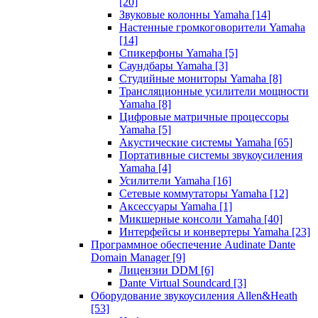
[20]
Звуковые колонны Yamaha
[14]
Настенные громкоговорители Yamaha
[14]
Спикерфоны Yamaha
[5]
Саундбары Yamaha
[3]
Студийные мониторы Yamaha
[8]
Трансляционные усилители мощности
Yamaha
[8]
Цифровые матричные процессоры
Yamaha
[5]
Акустические системы Yamaha
[65]
Портативные системы звукоусиления
Yamaha
[4]
Усилители Yamaha
[16]
Сетевые коммутаторы Yamaha
[12]
Аксессуары Yamaha
[1]
Микшерные консоли Yamaha
[40]
Интерфейсы и конвертеры Yamaha
[23]
Программное обеспечение Audinate Dante
Domain Manager
[9]
Лицензии DDM
[6]
Dante Virtual Soundcard
[3]
Оборудование звукоусиления Allen&Heath
[53]