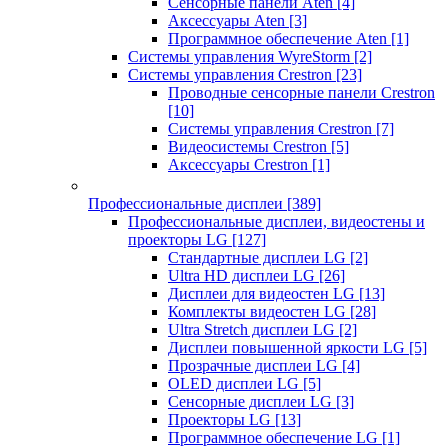
Сенсорные панели Aten
[4]
Аксессуары Aten
[3]
Программное обеспечение Aten
[1]
Системы управления WyreStorm
[2]
Системы управления Crestron
[23]
Проводные сенсорные панели Crestron
[10]
Системы управления Crestron
[7]
Видеосистемы Crestron
[5]
Аксессуары Crestron
[1]
Профессиональные дисплеи
[389]
Профессиональные дисплеи, видеостены и
проекторы LG
[127]
Стандартные дисплеи LG
[2]
Ultra HD дисплеи LG
[26]
Дисплеи для видеостен LG
[13]
Комплекты видеостен LG
[28]
Ultra Stretch дисплеи LG
[2]
Дисплеи повышенной яркости LG
[5]
Прозрачные дисплеи LG
[4]
OLED дисплеи LG
[5]
Сенсорные дисплеи LG
[3]
Проекторы LG
[13]
Программное обеспечение LG
[1]