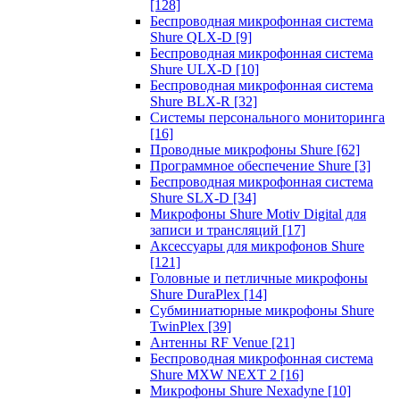
[128]
Беспроводная микрофонная система
Shure QLX-D
[9]
Беспроводная микрофонная система
Shure ULX-D
[10]
Беспроводная микрофонная система
Shure BLX-R
[32]
Системы персонального мониторинга
[16]
Проводные микрофоны Shure
[62]
Программное обеспечение Shure
[3]
Беспроводная микрофонная система
Shure SLX-D
[34]
Микрофоны Shure Motiv Digital для
записи и трансляций
[17]
Аксессуары для микрофонов Shure
[121]
Головные и петличные микрофоны
Shure DuraPlex
[14]
Субминиатюрные микрофоны Shure
TwinPlex
[39]
Антенны RF Venue
[21]
Беспроводная микрофонная система
Shure MXW NEXT 2
[16]
Микрофоны Shure Nexadyne
[10]