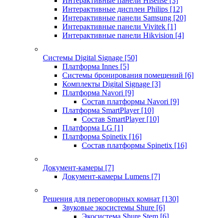
Интерактивные панели Hisense
[3]
Интерактивные дисплеи Philips
[12]
Интерактивные панели Samsung
[20]
Интерактивные панели Vivitek
[1]
Интерактивные панели Hikvision
[4]
Системы Digital Signage
[50]
Платформа Innes
[5]
Системы бронирования помещений
[6]
Комплекты Digital Signage
[3]
Платформа Navori
[9]
Состав платформы Navori
[9]
Платформа SmartPlayer
[10]
Состав SmartPlayer
[10]
Платформа LG
[1]
Платформа Spinetix
[16]
Состав платформы Spinetix
[16]
Документ-камеры
[7]
Документ-камеры Lumens
[7]
Решения для переговорных комнат
[130]
Звуковые экосистемы Shure
[6]
Экосистема Shure Stem
[6]