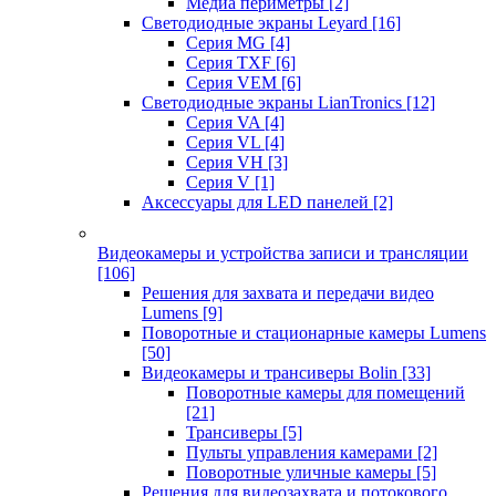
Медиа периметры
[2]
Светодиодные экраны Leyard
[16]
Серия MG
[4]
Серия TXF
[6]
Серия VEM
[6]
Светодиодные экраны LianTronics
[12]
Серия VA
[4]
Серия VL
[4]
Серия VH
[3]
Серия V
[1]
Аксессуары для LED панелей
[2]
Видеокамеры и устройства записи и трансляции
[106]
Решения для захвата и передачи видео
Lumens
[9]
Поворотные и стационарные камеры Lumens
[50]
Видеокамеры и трансиверы Bolin
[33]
Поворотные камеры для помещений
[21]
Трансиверы
[5]
Пульты управления камерами
[2]
Поворотные уличные камеры
[5]
Решения для видеозахвата и потокового