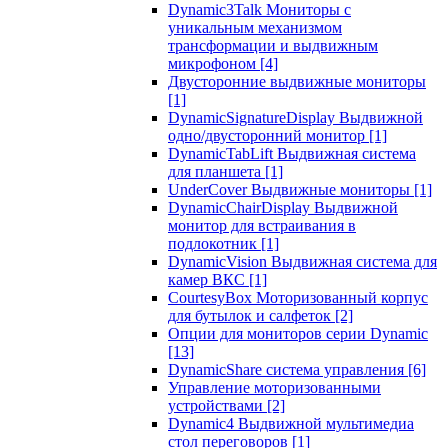
Dynamic3Talk Мониторы с
уникальным механизмом
трансформации и выдвижным
микрофоном
[4]
Двусторонние выдвижные мониторы
[1]
DynamicSignatureDisplay Выдвижной
одно/двусторонний монитор
[1]
DynamicTabLift Выдвижная система
для планшета
[1]
UnderCover Выдвижные мониторы
[1]
DynamicChairDisplay Выдвижной
монитор для встраивания в
подлокотник
[1]
DynamicVision Выдвижная система для
камер ВКС
[1]
CourtesyBox Моторизованный корпус
для бутылок и салфеток
[2]
Опции для мониторов серии Dynamic
[13]
DynamicShare система управления
[6]
Управление моторизованными
устройствами
[2]
Dynamic4 Выдвижной мультимедиа
стол переговоров
[1]