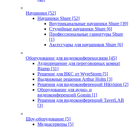
Наушники
[52]
Наушники Shure
[52]
Внутриканальные наушники Shure
[39]
Студийные наушники Shure
[6]
Профессиональные гарнитуры Shure
[1]
Аксессуары для наушников Shure
[6]
Оборудование для видеоконференцсвязи
[45]
Аудиорешение для переговорных комнат
Biamp
[31]
Решение для ВКС от WyreStorm
[5]
Выдвижные решения Arthur Holm
[3]
Решения для видеоконференций Hikvision
[2]
Оборудование для аудио- и
видеоконференций Gonsin
[1]
Решения для видеоконференций TaverLAB
[3]
Шоу-оборудование
[5]
Медиасерверы
[5]