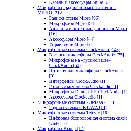
Кабели и аксессуары Shure
[6]
Микрофоны, радиосистемы и антенны
MIPRO
[212]
Радиосистемы Mipro
[96]
Микрофоны Mipro
[54]
Антенны и антенные усилители Mipro
[16]
Аксессуары Mipro
[44]
Управление Mipro
[2]
Микрофонные системы ClockAudio
[148]
Врезные микрофоны ClockAudio
[75]
Микрофоны на «гусиной шее»
ClockAudio
[60]
Потолочные микрофоны ClockAudio
[9]
Интерфейсы ClockAudio
[1]
Готовые комплекты Clockaudio
[1]
Микрофоны Dante/USB ClockAudio
[1]
Аксессуары Clockaudio
[1]
Микрофонные системы «Октава»
[14]
Радиосистемы OKTAVA
[14]
Микрофонные системы Televic
[16]
Цифровая беспроводная система связи
Unite
[16]
Микрофоны Biamp
[17]