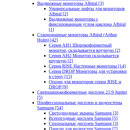
Выдвижные мониторы Albiral
[3]
Универсальные лифты для мониторов
Albiral
[2]
Выдвижные мониторы с
фиксированным углом наклона Albiral
[1]
Стационарные мониторы Albiral (Arthur
Holm)
[42]
Серия AH1 Широкоформатный
монитор, складывается вручную
[2]
Серия AH2 Монитор складывается
вручную
[2]
Серия RISE Настенные мониторы
[14]
Серия DROP Мониторы для установки
в стену
[15]
Опции для мониторов серии RISE и
DROP
[9]
Сверхширокоформатные дисплеи 21:9 Jupiter
[5]
Профессиональные дисплеи и видеостены
Samsung
[54]
Светодиодные экраны Samsung
[3]
Всепогодные дисплеи Samsung
[5]
Специальные дисплеи Samsung
[3]
Панели для видеостен Samsung
[7]