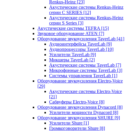
Renkus-Heinz
[23]
Акустические системы Renkus-Heinz
серии C SERIES
[12]
Акустические системы Renkus-Heinz
серии S Series
[3]
Акустические системы TEFRA
[15]
Звуковое оборудование ATEN
[7]
Оборудование звукоусиления TaverLab
[41]
Аудиоинтерфейсы TaverLab
[9]
Аудиопроцессоры TaverLab
[10]
Усилители TaverLab
[9]
Микшеры TaverLab
[2]
Акустические системы TaverLab
[7]
Микрофонные системы TaverLab
[3]
Системы управления TaverLab
[1]
Оборудование звукоусиления Electro-Voice
[29]
Акустические системы Electro-Voice
[21]
Сабвуферы Electro-Voice
[8]
Оборудование звукоусиления Dynacord
[8]
Усилители мощности Dynacord
[8]
Оборудование звукоусиления SHURE
[9]
Усилители Shure
[1]
Громкоговорители Shure
[8]