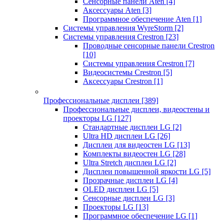
Сенсорные панели Aten
[4]
Аксессуары Aten
[3]
Программное обеспечение Aten
[1]
Системы управления WyreStorm
[2]
Системы управления Crestron
[23]
Проводные сенсорные панели Crestron
[10]
Системы управления Crestron
[7]
Видеосистемы Crestron
[5]
Аксессуары Crestron
[1]
Профессиональные дисплеи
[389]
Профессиональные дисплеи, видеостены и
проекторы LG
[127]
Стандартные дисплеи LG
[2]
Ultra HD дисплеи LG
[26]
Дисплеи для видеостен LG
[13]
Комплекты видеостен LG
[28]
Ultra Stretch дисплеи LG
[2]
Дисплеи повышенной яркости LG
[5]
Прозрачные дисплеи LG
[4]
OLED дисплеи LG
[5]
Сенсорные дисплеи LG
[3]
Проекторы LG
[13]
Программное обеспечение LG
[1]