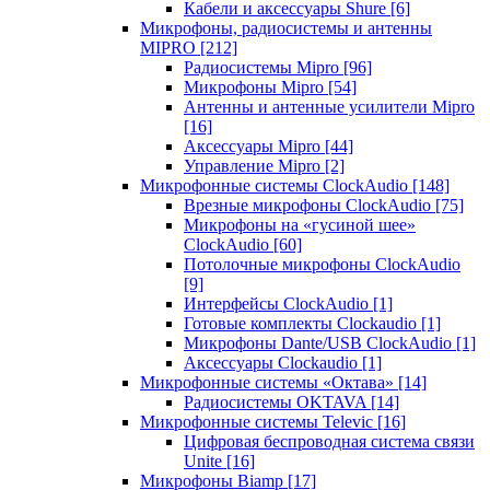
Кабели и аксессуары Shure
[6]
Микрофоны, радиосистемы и антенны
MIPRO
[212]
Радиосистемы Mipro
[96]
Микрофоны Mipro
[54]
Антенны и антенные усилители Mipro
[16]
Аксессуары Mipro
[44]
Управление Mipro
[2]
Микрофонные системы ClockAudio
[148]
Врезные микрофоны ClockAudio
[75]
Микрофоны на «гусиной шее»
ClockAudio
[60]
Потолочные микрофоны ClockAudio
[9]
Интерфейсы ClockAudio
[1]
Готовые комплекты Clockaudio
[1]
Микрофоны Dante/USB ClockAudio
[1]
Аксессуары Clockaudio
[1]
Микрофонные системы «Октава»
[14]
Радиосистемы OKTAVA
[14]
Микрофонные системы Televic
[16]
Цифровая беспроводная система связи
Unite
[16]
Микрофоны Biamp
[17]