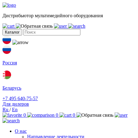
Дистрибьютор мультимедийного оборудования
Каталог
Россия
Беларусь
+7 495 640-75-57
Для дилеров
Ru
/
En
0
0
0
О нас
Направление деятельности