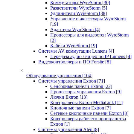
Коммутаторы WyreStorm
[30]
Разветвители WyreStorm
[5]
Удлинители WyreStorm
[38]
Управление и аксессуары WyreStorm
[19]
Адаптеры WyreStorm
[4]
Процессоры для видеостен WyreStorm
[2]
Кабели WyreStorm
[19]
Системы AV коммутации Lumens
[4]
Передача аудио / видео по IP Lumens
[4]
Видеоконтроллеры и ПО Forsite
[8]
Оборудование управления
[104]
Системы управления Extron
[71]
Сенсорные панели Extron
[22]
Процессоры управления Extron
[9]
Лючки Extron
[13]
Контроллеры Extron MediaLink
[11]
Кнопочные панели Extron
[7]
Сетевые кнопочные панели Extron
[8]
Контроллеры рабочего пространства
Extron
[1]
Системы управления Aten
[8]