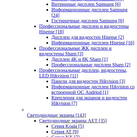
Витринные дисплеи Sumsung
[6]
Информационные дисплеи Samsung
[24]
Гостиничные дисплеи Samsung
[6]
Профессиональные дисплеи и видеостены
Hisense
[18]
Дисплеи для видеостен Hisense
[2]
Информационные дисплеи Hisense
[16]
Профессиональные ЖК дисплеи и
видеостены Sharp
[3]
Дисплеи 4K и 8K Sharp
[1]
Профессиональные дисплеи Sharp
[2]
Профессиональные дисплеи, видеостены,
LED Hikvision
[11]
Панели для видеостен Hikvision
[3]
Информационные дисплеи Hikvision со
встроенной ОС Andriod
[1]
Крепления для экранов и видеостен
Hikvision
[7]
Светодиодные экраны
[143]
Светодиодные экраны AET
[35]
Cерия Koala
[5]
Серия AT
[9]