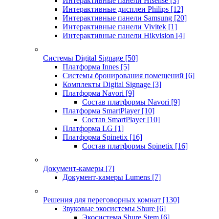
Интерактивные панели Hisense
[3]
Интерактивные дисплеи Philips
[12]
Интерактивные панели Samsung
[20]
Интерактивные панели Vivitek
[1]
Интерактивные панели Hikvision
[4]
Системы Digital Signage
[50]
Платформа Innes
[5]
Системы бронирования помещений
[6]
Комплекты Digital Signage
[3]
Платформа Navori
[9]
Состав платформы Navori
[9]
Платформа SmartPlayer
[10]
Состав SmartPlayer
[10]
Платформа LG
[1]
Платформа Spinetix
[16]
Состав платформы Spinetix
[16]
Документ-камеры
[7]
Документ-камеры Lumens
[7]
Решения для переговорных комнат
[130]
Звуковые экосистемы Shure
[6]
Экосистема Shure Stem
[6]