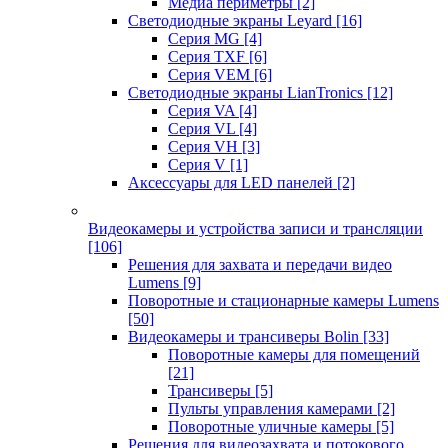
Медиа периметры
[2]
Светодиодные экраны Leyard
[16]
Серия MG
[4]
Серия TXF
[6]
Серия VEM
[6]
Светодиодные экраны LianTronics
[12]
Серия VA
[4]
Серия VL
[4]
Серия VH
[3]
Серия V
[1]
Аксессуары для LED панелей
[2]
Видеокамеры и устройства записи и трансляции
[106]
Решения для захвата и передачи видео
Lumens
[9]
Поворотные и стационарные камеры Lumens
[50]
Видеокамеры и трансиверы Bolin
[33]
Поворотные камеры для помещений
[21]
Трансиверы
[5]
Пульты управления камерами
[2]
Поворотные уличные камеры
[5]
Решения для видеозахвата и потокового