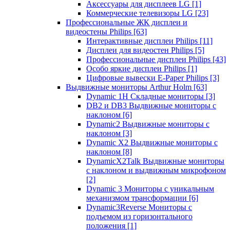
Аксессуары для дисплеев LG
[1]
Коммерческие телевизоры LG
[23]
Профессиональные ЖК дисплеи и
видеостены Philips
[63]
Интерактивные дисплеи Philips
[11]
Дисплеи для видеостен Philips
[5]
Профессиональные дисплеи Philips
[43]
Особо яркие дисплеи Philips
[1]
Цифровые вывески E-Paper Philips
[3]
Выдвижные мониторы Arthur Holm
[63]
Dynamic 1Н Складные мониторы
[3]
DB2 и DB3 Выдвижные мониторы с
наклоном
[6]
Dynamic2 Выдвижные мониторы с
наклоном
[3]
Dynamic X2 Выдвижные мониторы с
наклоном
[8]
DynamicX2Talk Выдвижные мониторы
с наклоном и выдвижным микрофоном
[2]
Dynamic 3 Мониторы с уникальным
механизмом трансформации
[6]
Dynamic3Reverse Мониторы с
подъемом из горизонтального
положения
[1]