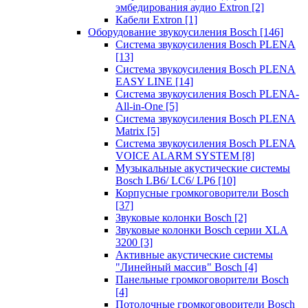
эмбедирования аудио Extron
[2]
Кабели Extron
[1]
Оборудование звукоусиления Bosch
[146]
Система звукоусиления Bosch PLENA
[13]
Система звукоусиления Bosch PLENA
EASY LINE
[14]
Система звукоусиления Bosch PLENA-
All-in-One
[5]
Система звукоусиления Bosch PLENA
Matrix
[5]
Система звукоусиления Bosch PLENA
VOICE ALARM SYSTEM
[8]
Музыкальные акустические системы
Bosch LB6/ LC6/ LP6
[10]
Корпусные громкоговорители Bosch
[37]
Звуковые колонки Bosch
[2]
Звуковые колонки Bosch серии XLA
3200
[3]
Активные акустические системы
"Линейный массив" Bosch
[4]
Панельные громкоговорители Bosch
[4]
Потолочные громкоговорители Bosch