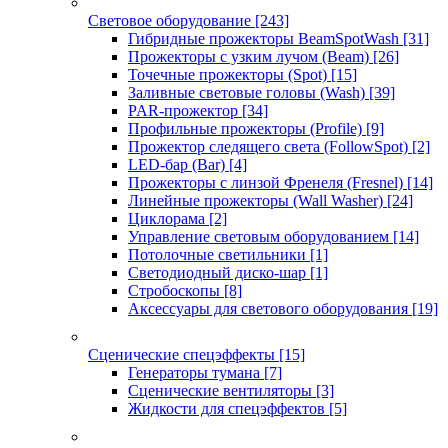
Световое оборудование
[243]
Гибридные прожекторы BeamSpotWash
[31]
Прожекторы с узким лучом (Beam)
[26]
Точечные прожекторы (Spot)
[15]
Заливные световые головы (Wash)
[39]
PAR-прожектор
[34]
Профильные прожекторы (Profile)
[9]
Прожектор следящего света (FollowSpot)
[2]
LED-бар (Bar)
[4]
Прожекторы с линзой Френеля (Fresnel)
[14]
Линейные прожекторы (Wall Washer)
[24]
Циклорама
[2]
Управление световым оборудованием
[14]
Потолочные светильники
[1]
Светодиодный диско-шар
[1]
Стробоскопы
[8]
Аксессуары для светового оборудования
[19]
Сценические спецэффекты
[15]
Генераторы тумана
[7]
Сценические вентиляторы
[3]
Жидкости для спецэффектов
[5]