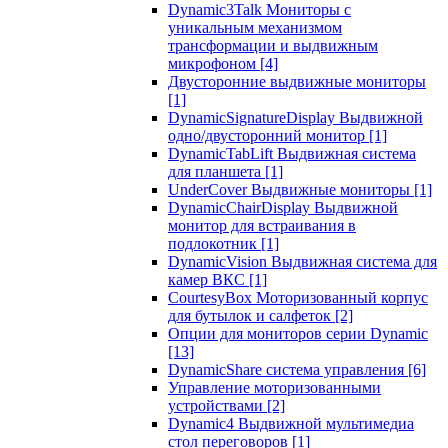
Dynamic3Talk Мониторы с
уникальным механизмом
трансформации и выдвижным
микрофоном
[4]
Двусторонние выдвижные мониторы
[1]
DynamicSignatureDisplay Выдвижной
одно/двусторонний монитор
[1]
DynamicTabLift Выдвижная система
для планшета
[1]
UnderCover Выдвижные мониторы
[1]
DynamicChairDisplay Выдвижной
монитор для встраивания в
подлокотник
[1]
DynamicVision Выдвижная система для
камер ВКС
[1]
CourtesyBox Моторизованный корпус
для бутылок и салфеток
[2]
Опции для мониторов серии Dynamic
[13]
DynamicShare система управления
[6]
Управление моторизованными
устройствами
[2]
Dynamic4 Выдвижной мультимедиа
стол переговоров
[1]