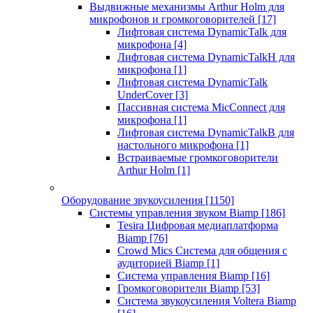
Выдвижные механизмы Arthur Holm для
микрофонов и громкоговорителей
[17]
Лифтовая система DynamicTalk для
микрофона
[4]
Лифтовая система DynamicTalkH для
микрофона
[1]
Лифтовая система DynamicTalk
UnderCover
[3]
Пассивная система MicConnect для
микрофона
[1]
Лифтовая система DynamicTalkB для
настольного микрофона
[1]
Встраиваемые громкоговорители
Arthur Holm
[1]
Оборудование звукоусиления
[1150]
Системы управления звуком Biamp
[186]
Tesira Цифровая медиаплатформа
Biamp
[76]
Crowd Mics Система для общения с
аудиторией Biamp
[1]
Система управления Biamp
[16]
Громкоговорители Biamp
[53]
Система звукоусиления Voltera Biamp