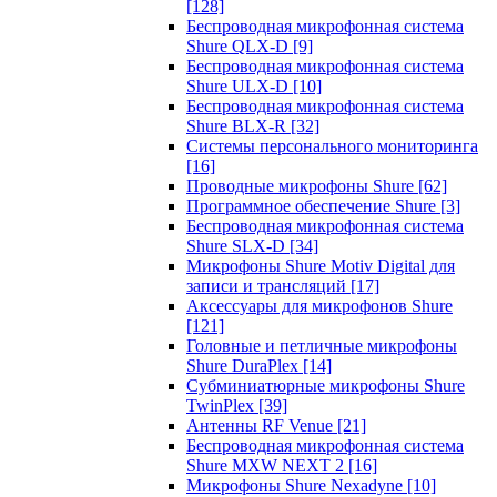
[128]
Беспроводная микрофонная система
Shure QLX-D
[9]
Беспроводная микрофонная система
Shure ULX-D
[10]
Беспроводная микрофонная система
Shure BLX-R
[32]
Системы персонального мониторинга
[16]
Проводные микрофоны Shure
[62]
Программное обеспечение Shure
[3]
Беспроводная микрофонная система
Shure SLX-D
[34]
Микрофоны Shure Motiv Digital для
записи и трансляций
[17]
Аксессуары для микрофонов Shure
[121]
Головные и петличные микрофоны
Shure DuraPlex
[14]
Субминиатюрные микрофоны Shure
TwinPlex
[39]
Антенны RF Venue
[21]
Беспроводная микрофонная система
Shure MXW NEXT 2
[16]
Микрофоны Shure Nexadyne
[10]