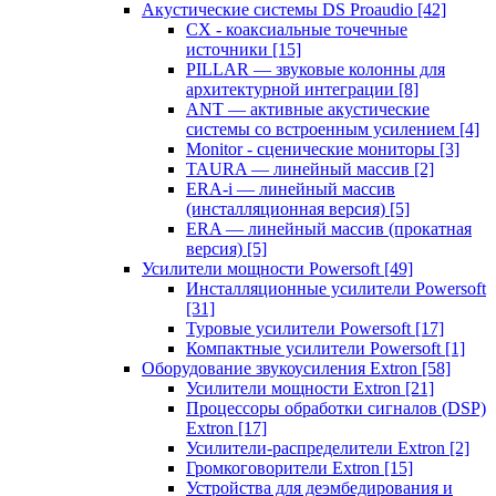
Акустические системы DS Proaudio
[42]
CX - коаксиальные точечные
источники
[15]
PILLAR — звуковые колонны для
архитектурной интеграции
[8]
ANT — активные акустические
системы со встроенным усилением
[4]
Monitor - сценические мониторы
[3]
TAURA — линейный массив
[2]
ERA-i — линейный массив
(инсталляционная версия)
[5]
ERA — линейный массив (прокатная
версия)
[5]
Усилители мощности Powersoft
[49]
Инсталляционные усилители Powersoft
[31]
Туровые усилители Powersoft
[17]
Компактные усилители Powersoft
[1]
Оборудование звукоусиления Extron
[58]
Усилители мощности Extron
[21]
Процессоры обработки сигналов (DSP)
Extron
[17]
Усилители-распределители Extron
[2]
Громкоговорители Extron
[15]
Устройства для деэмбедирования и