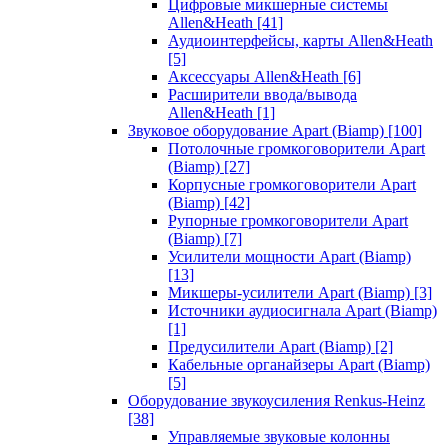
Цифровые микшерные системы
Allen&Heath
[41]
Аудиоинтерфейсы, карты Allen&Heath
[5]
Аксессуары Allen&Heath
[6]
Расширители ввода/вывода
Allen&Heath
[1]
Звуковое оборудование Apart (Biamp)
[100]
Потолочные громкоговорители Apart
(Biamp)
[27]
Корпусные громкоговорители Apart
(Biamp)
[42]
Рупорные громкоговорители Apart
(Biamp)
[7]
Усилители мощности Apart (Biamp)
[13]
Микшеры-усилители Apart (Biamp)
[3]
Источники аудиосигнала Apart (Biamp)
[1]
Предусилители Apart (Biamp)
[2]
Кабельные органайзеры Apart (Biamp)
[5]
Оборудование звукоусиления Renkus-Heinz
[38]
Управляемые звуковые колонны