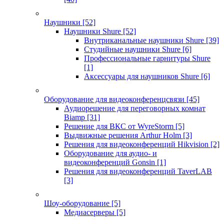
Наушники
[52]
Наушники Shure
[52]
Внутриканальные наушники Shure
[39]
Студийные наушники Shure
[6]
Профессиональные гарнитуры Shure
[1]
Аксессуары для наушников Shure
[6]
Оборудование для видеоконференцсвязи
[45]
Аудиорешение для переговорных комнат
Biamp
[31]
Решение для ВКС от WyreStorm
[5]
Выдвижные решения Arthur Holm
[3]
Решения для видеоконференций Hikvision
[2]
Оборудование для аудио- и
видеоконференций Gonsin
[1]
Решения для видеоконференций TaverLAB
[3]
Шоу-оборудование
[5]
Медиасерверы
[5]