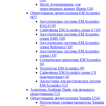
[16]
Devio Аудиорешение для
переговорных комнат Biamp
[24]
Оборудование звукоусиления EM Acoustics
[87]
Акустические системы EM Acoustics
HALO
[8]
Сабвуферы EM Acoustics серии S
[16]
Акустические системы EM Acoustics
серии EMS
[18]
Акустические системы EM Acoustics
серии Reference
[10]
Акустические системы EM Acoustics
серии i
[4]
Сценические мониторы EM Acoustics
[6]
Усилители EM Acoustics
[9]
Сабвуферы EM Acoustics серии CS
(кардиоидные)
[4]
Аксессуары для акустических систем
EM Acoustics
[12]
Адаптеры Audinate Dante для звукового
оборудования
[13]
Оборудование звукоусиления Yamaha
[254]
Потолочные громкоговорители Yamaha