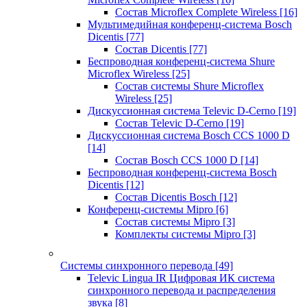
Состав Microflex Complete Wireless
[16]
Мультимедийная конференц-система Bosch
Dicentis
[77]
Состав Dicentis
[77]
Беспроводная конференц-система Shure
Microflex Wireless
[25]
Состав системы Shure Microflex
Wireless
[25]
Дискуссионная система Televic D-Cerno
[19]
Состав Televic D-Cerno
[19]
Дискуссионная система Bosch CCS 1000 D
[14]
Состав Bosch CCS 1000 D
[14]
Беспроводная конференц-система Bosch
Dicentis
[12]
Состав Dicentis Bosch
[12]
Конференц-системы Mipro
[6]
Состав системы Mipro
[3]
Комплекты системы Mipro
[3]
Системы синхронного перевода
[49]
Televic Lingua IR Цифровая ИК система
синхронного перевода и распределения
звука
[8]