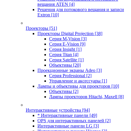
вещания ATEN
[4]
Решения для потокового вещания и записи
Extron
[10]
Проекторы
[51]
Проекторы Digital Projection
[38]
Серия M-Vision
[3]
Серия E-Vision
[9]
Серия Insight
[1]
Серия Titan
[4]
Серия Satellite
[1]
Объективы
[20]
Проекционные экраны Adeo
[3]
Серия Professional
[2]
Управление и аксессуары
[1]
Лампы и объективы для проекторов
[10]
Объективы
[2]
Лампы проекторов Hitachi, Maxell
[8]
Интерактивные устройства
[94]
* Интерактивные панели
[49]
OPS для интерактивных панелей
[2]
Интерактивные панели LG
[3]