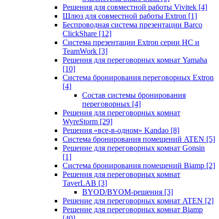
Решения для совместной работы Vivitek
[4]
Шлюз для совместной работы Extron
[1]
Беспроводная система презентации Barco
ClickShare
[12]
Система презентации Extron серии HC и
TeamWork
[3]
Решения для переговорных комнат Yamaha
[10]
Система бронирования переговорных Extron
[4]
Состав системы бронирования
переговорных
[4]
Решения для переговорных комнат
WyreStorm
[29]
Решения «все-в-одном» Kandao
[8]
Система бронирования помещений ATEN
[5]
Решение для переговорных комнат Gonsin
[1]
Система бронирования помещений Biamp
[2]
Решения для переговорных комнат
TaverLAB
[3]
BYOD/BYOM-решения
[3]
Решение для переговорных комнат ATEN
[2]
Решение для переговорных комнат Biamp
[40]