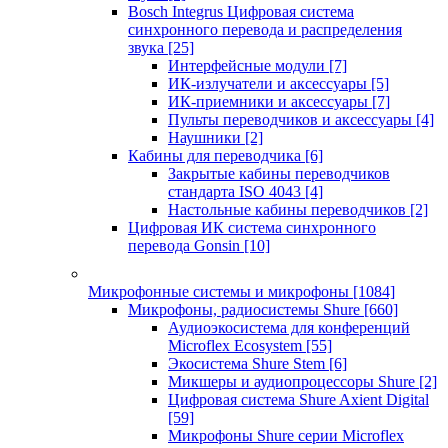
Bosch Integrus Цифровая система
синхронного перевода и распределения
звука
[25]
Интерфейсные модули
[7]
ИК-излучатели и аксессуары
[5]
ИК-приемники и аксессуары
[7]
Пульты переводчиков и аксессуары
[4]
Наушники
[2]
Кабины для переводчика
[6]
Закрытые кабины переводчиков
стандарта ISO 4043
[4]
Настольные кабины переводчиков
[2]
Цифровая ИК система синхронного
перевода Gonsin
[10]
Микрофонные системы и микрофоны
[1084]
Микрофоны, радиосистемы Shure
[660]
Аудиоэкосистема для конференций
Microflex Ecosystem
[55]
Экосистема Shure Stem
[6]
Микшеры и аудиопроцессоры Shure
[2]
Цифровая система Shure Axient Digital
[59]
Микрофоны Shure серии Microflex