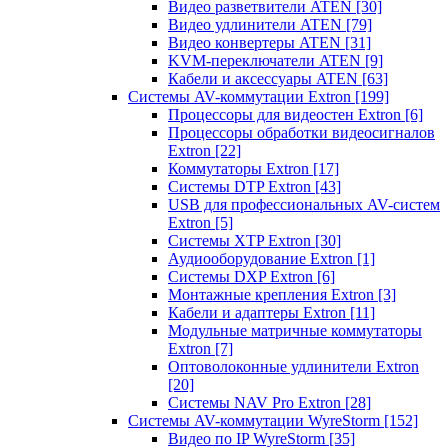
Видео разветвители ATEN
[30]
Видео удлинители ATEN
[79]
Видео конвертеры ATEN
[31]
KVM-переключатели ATEN
[9]
Кабели и аксессуары ATEN
[63]
Системы AV-коммутации Extron
[199]
Процессоры для видеостен Extron
[6]
Процессоры обработки видеосигналов
Extron
[22]
Коммутаторы Extron
[17]
Системы DTP Extron
[43]
USB для профессиональных AV-систем
Extron
[5]
Системы XTP Extron
[30]
Аудиооборудование Extron
[1]
Системы DXP Extron
[6]
Монтажные крепления Extron
[3]
Кабели и адаптеры Extron
[11]
Модульные матричные коммутаторы
Extron
[7]
Оптоволоконные удлинители Extron
[20]
Системы NAV Pro Extron
[28]
Системы AV-коммутации WyreStorm
[152]
Видео по IP WyreStorm
[35]