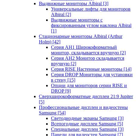
Выдвижные мониторы Albiral
[3]
Универсальные лифты для мониторов
Albiral
[2]
Выдвижные мониторы с
фиксированным углом наклона Albiral
[1]
Стационарные мониторы Albiral (Arthur
Holm)
[42]
Серия AH1 Широкоформатный
монитор, складывается вручную
[2]
Серия AH2 Монитор складывается
вручную
[2]
Серия RISE Настенные мониторы
[14]
Серия DROP Мониторы для установки
в стену
[15]
Опции для мониторов серии RISE и
DROP
[9]
Сверхширокоформатные дисплеи 21:9 Jupiter
[5]
Профессиональные дисплеи и видеостены
Samsung
[54]
Светодиодные экраны Samsung
[3]
Всепогодные дисплеи Samsung
[5]
Специальные дисплеи Samsung
[3]
Панели для видеостен Samsung
[7]