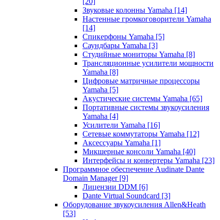
[20]
Звуковые колонны Yamaha
[14]
Настенные громкоговорители Yamaha
[14]
Спикерфоны Yamaha
[5]
Саундбары Yamaha
[3]
Студийные мониторы Yamaha
[8]
Трансляционные усилители мощности
Yamaha
[8]
Цифровые матричные процессоры
Yamaha
[5]
Акустические системы Yamaha
[65]
Портативные системы звукоусиления
Yamaha
[4]
Усилители Yamaha
[16]
Сетевые коммутаторы Yamaha
[12]
Аксессуары Yamaha
[1]
Микшерные консоли Yamaha
[40]
Интерфейсы и конвертеры Yamaha
[23]
Программное обеспечение Audinate Dante
Domain Manager
[9]
Лицензии DDM
[6]
Dante Virtual Soundcard
[3]
Оборудование звукоусиления Allen&Heath
[53]