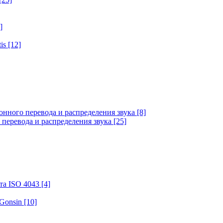
]
tis
[12]
онного перевода и распределения звука
[8]
 перевода и распределения звука
[25]
та ISO 4043
[4]
 Gonsin
[10]