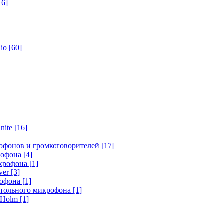
16]
dio
[60]
nite
[16]
офонов и громкоговорителей
[17]
крофона
[4]
икрофона
[1]
ver
[3]
рофона
[1]
стольного микрофона
[1]
r Holm
[1]