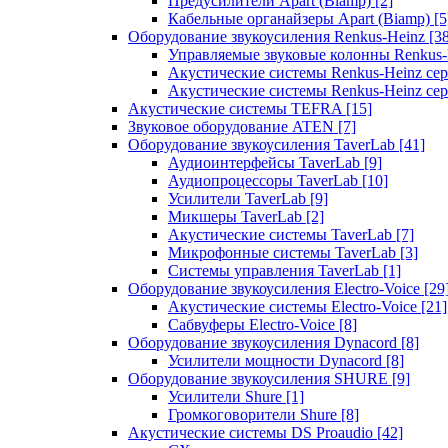
Предусилители Apart (Biamp)
[2]
Кабельные органайзеры Apart (Biamp)
[5
Оборудование звукоусиления Renkus-Heinz
[3
Управляемые звуковые колонны Renkus
Акустические системы Renkus-Heinz с
Акустические системы Renkus-Heinz сер
Акустические системы TEFRA
[15]
Звуковое оборудование ATEN
[7]
Оборудование звукоусиления TaverLab
[41]
Аудиоинтерфейсы TaverLab
[9]
Аудиопроцессоры TaverLab
[10]
Усилители TaverLab
[9]
Микшеры TaverLab
[2]
Акустические системы TaverLab
[7]
Микрофонные системы TaverLab
[3]
Системы управления TaverLab
[1]
Оборудование звукоусиления Electro-Voice
[29
Акустические системы Electro-Voice
[21]
Сабвуферы Electro-Voice
[8]
Оборудование звукоусиления Dynacord
[8]
Усилители мощности Dynacord
[8]
Оборудование звукоусиления SHURE
[9]
Усилители Shure
[1]
Громкоговорители Shure
[8]
Акустические системы DS Proaudio
[42]