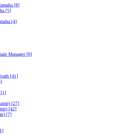
Yamaha
[8]
aha
[5]
amaha
[4]
main Manager
[9]
]
Heath
[41]
5]
h
[1]
iamp)
[27]
amp)
[42]
mp)
[7]
1]