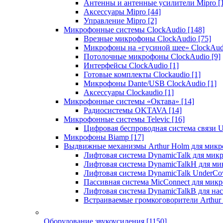
Антенны и антенные усилители Mipro
[
Аксессуары Mipro
[44]
Управление Mipro
[2]
Микрофонные системы ClockAudio
[148]
Врезные микрофоны ClockAudio
[75]
Микрофоны на «гусиной шее» ClockAu
Потолочные микрофоны ClockAudio
[9]
Интерфейсы ClockAudio
[1]
Готовые комплекты Clockaudio
[1]
Микрофоны Dante/USB ClockAudio
[1]
Аксессуары Clockaudio
[1]
Микрофонные системы «Октава»
[14]
Радиосистемы OKTAVA
[14]
Микрофонные системы Televic
[16]
Цифровая беспроводная система связи U
Микрофоны Biamp
[17]
Выдвижные механизмы Arthur Holm для микр
Лифтовая система DynamicTalk для ми
Лифтовая система DynamicTalkH для м
Лифтовая система DynamicTalk UnderCo
Пассивная система MicConnect для мик
Лифтовая система DynamicTalkB для на
Встраиваемые громкоговорители Arthu
Оборудование звукоусиления
[1150]