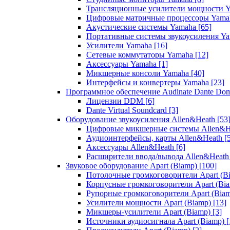
Трансляционные усилители мощности 
Цифровые матричные процессоры Yam
Акустические системы Yamaha
[65]
Портативные системы звукоусиления Y
Усилители Yamaha
[16]
Сетевые коммутаторы Yamaha
[12]
Аксессуары Yamaha
[1]
Микшерные консоли Yamaha
[40]
Интерфейсы и конвертеры Yamaha
[23]
Программное обеспечение Audinate Dante Do
Лицензии DDM
[6]
Dante Virtual Soundcard
[3]
Оборудование звукоусиления Allen&Heath
[53
Цифровые микшерные системы Allen&
Аудиоинтерфейсы, карты Allen&Heath
[
Аксессуары Allen&Heath
[6]
Расширители ввода/вывода Allen&Heat
Звуковое оборудование Apart (Biamp)
[100]
Потолочные громкоговорители Apart (B
Корпусные громкоговорители Apart (Bi
Рупорные громкоговорители Apart (Bia
Усилители мощности Apart (Biamp)
[13]
Микшеры-усилители Apart (Biamp)
[3]
Источники аудиосигнала Apart (Biamp)
[