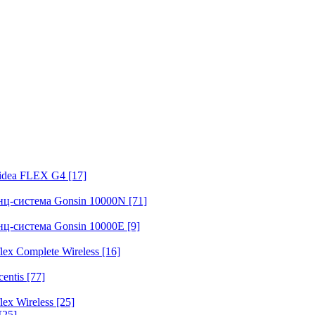
fidea FLEX G4
[17]
нц-система Gonsin 10000N
[71]
нц-система Gonsin 10000E
[9]
ex Complete Wireless
[16]
entis
[77]
ex Wireless
[25]
[25]