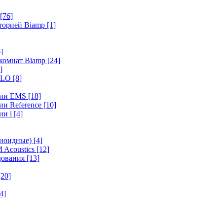
[76]
иторией Biamp
[1]
]
 комнат Biamp
[24]
]
HALO
[8]
ерии EMS
[18]
ии Reference
[10]
ии i
[4]
диоидные)
[4]
 Acoustics
[12]
удования
[13]
[20]
4]