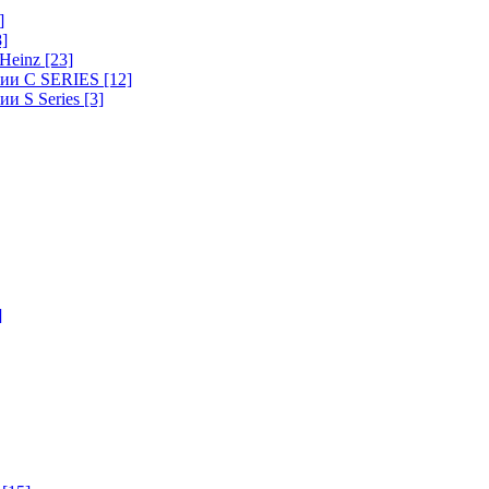
]
8]
-Heinz
[23]
ерии C SERIES
[12]
ии S Series
[3]
]