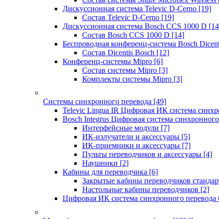
Дискуссионная система Televic D-Cerno
[19]
Состав Televic D-Cerno
[19]
Дискуссионная система Bosch CCS 1000 D
[14
Состав Bosch CCS 1000 D
[14]
Беспроводная конференц-система Bosch Dicen
Состав Dicentis Bosch
[12]
Конференц-системы Mipro
[6]
Состав системы Mipro
[3]
Комплекты системы Mipro
[3]
Системы синхронного перевода
[49]
Televic Lingua IR Цифровая ИК система синхр
Bosch Integrus Цифровая система синхронного
Интерфейсные модули
[7]
ИК-излучатели и аксессуары
[5]
ИК-приемники и аксессуары
[7]
Пульты переводчиков и аксессуары
[4]
Наушники
[2]
Кабины для переводчика
[6]
Закрытые кабины переводчиков стандар
Настольные кабины переводчиков
[2]
Цифровая ИК система синхронного перевода