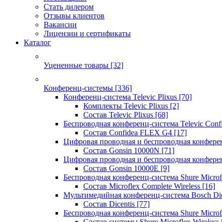
Стать дилером
Отзывы клиентов
Вакансии
Лицензии и сертификаты
Каталог
Уцененные товары
[32]
Конференц-системы
[336]
Конференц-система Televic Plixus
[70]
Комплекты Televic Plixus
[2]
Состав Televic Plixus
[68]
Беспроводная конференц-система Televic Con
Состав Confidea FLEX G4
[17]
Цифровая проводная и беспроводная конфере
Состав Gonsin 10000N
[71]
Цифровая проводная и беспроводная конфере
Состав Gonsin 10000E
[9]
Беспроводная конференц-система Shure Microfl
Состав Microflex Complete Wireless
[16]
Мультимедийная конференц-система Bosch Dic
Состав Dicentis
[77]
Беспроводная конференц-система Shure Microfl
Состав системы Shure Microflex Wireless