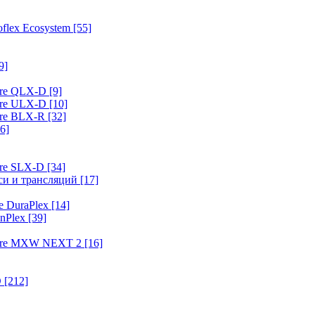
flex Ecosystem
[55]
9]
ure QLX-D
[9]
ure ULX-D
[10]
ure BLX-R
[32]
6]
ure SLX-D
[34]
иси и трансляций
[17]
e DuraPlex
[14]
nPlex
[39]
hure MXW NEXT 2
[16]
O
[212]