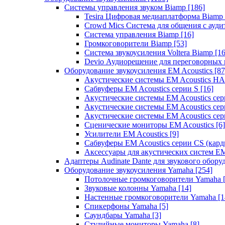
Системы управления звуком Biamp
[186]
Tesira Цифровая медиаплатформа Biamp
Crowd Mics Система для общения с ауд
Система управления Biamp
[16]
Громкоговорители Biamp
[53]
Система звукоусиления Voltera Biamp
[16
Devio Аудиорешение для переговорных
Оборудование звукоусиления EM Acoustics
[87
Акустические системы EM Acoustics 
Сабвуферы EM Acoustics серии S
[16]
Акустические системы EM Acoustics с
Акустические системы EM Acoustics сер
Акустические системы EM Acoustics сер
Сценические мониторы EM Acoustics
[6]
Усилители EM Acoustics
[9]
Сабвуферы EM Acoustics серии CS (кар
Аксессуары для акустических систем EM
Адаптеры Audinate Dante для звукового обор
Оборудование звукоусиления Yamaha
[254]
Потолочные громкоговорители Yamaha
Звуковые колонны Yamaha
[14]
Настенные громкоговорители Yamaha
[1
Спикерфоны Yamaha
[5]
Саундбары Yamaha
[3]
Студийные мониторы Yamaha
[8]