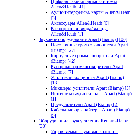
Цифровые микшерные системы
Allen&Heath
[41]
Аудиоинтерфейсы, карты Allen&Heath
[5]
Аксессуары Allen&Heath
[6]
Расширители ввода/вывода
Allen&Heath
[1]
Звуковое оборудование Apart (Biamp)
[100]
Потолочные громкоговорители Apart
(Biamp)
[27]
Корпусные громкоговорители Apart
(Biamp)
[42]
Рупорные громкоговорители Apart
(Biamp)
[7]
Усилители мощности Apart (Biamp)
[13]
Микшеры-усилители Apart (Biamp)
[3]
Источники аудиосигнала Apart (Biamp)
[1]
Предусилители Apart (Biamp)
[2]
Кабельные органайзеры Apart (Biamp)
[5]
Оборудование звукоусиления Renkus-Heinz
[38]
Управляемые звуковые колонны