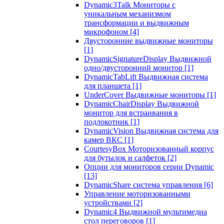
Dynamic3Talk Мониторы с
уникальным механизмом
трансформации и выдвижным
микрофоном
[4]
Двусторонние выдвижные мониторы
[1]
DynamicSignatureDisplay Выдвижной
одно/двусторонний монитор
[1]
DynamicTabLift Выдвижная система
для планшета
[1]
UnderCover Выдвижные мониторы
[1]
DynamicChairDisplay Выдвижной
монитор для встраивания в
подлокотник
[1]
DynamicVision Выдвижная система для
камер ВКС
[1]
CourtesyBox Моторизованный корпус
для бутылок и салфеток
[2]
Опции для мониторов серии Dynamic
[13]
DynamicShare система управления
[6]
Управление моторизованными
устройствами
[2]
Dynamic4 Выдвижной мультимедиа
стол переговоров
[1]