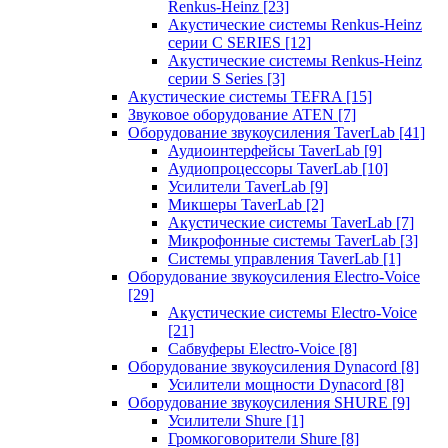
Renkus-Heinz
[23]
Акустические системы Renkus-Heinz
серии C SERIES
[12]
Акустические системы Renkus-Heinz
серии S Series
[3]
Акустические системы TEFRA
[15]
Звуковое оборудование ATEN
[7]
Оборудование звукоусиления TaverLab
[41]
Аудиоинтерфейсы TaverLab
[9]
Аудиопроцессоры TaverLab
[10]
Усилители TaverLab
[9]
Микшеры TaverLab
[2]
Акустические системы TaverLab
[7]
Микрофонные системы TaverLab
[3]
Системы управления TaverLab
[1]
Оборудование звукоусиления Electro-Voice
[29]
Акустические системы Electro-Voice
[21]
Сабвуферы Electro-Voice
[8]
Оборудование звукоусиления Dynacord
[8]
Усилители мощности Dynacord
[8]
Оборудование звукоусиления SHURE
[9]
Усилители Shure
[1]
Громкоговорители Shure
[8]