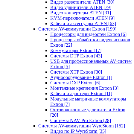
Видео разветвители ATEN
[30]
Видео удлинители ATEN
[79]
Видео конвертеры ATEN
[31]
KVM-переключатели ATEN
[9]
Кабели и аксессуары ATEN
[63]
Системы AV-коммутации Extron
[199]
Процессоры для видеостен Extron
[6]
Процессоры обработки видеосигналов
Extron
[22]
Коммутаторы Extron
[17]
Системы DTP Extron
[43]
USB для профессиональных AV-систем
Extron
[5]
Системы XTP Extron
[30]
Аудиооборудование Extron
[1]
Системы DXP Extron
[6]
Монтажные крепления Extron
[3]
Кабели и адаптеры Extron
[11]
Модульные матричные коммутаторы
Extron
[7]
Оптоволоконные удлинители Extron
[20]
Системы NAV Pro Extron
[28]
Системы AV-коммутации WyreStorm
[152]
Видео по IP WyreStorm
[35]