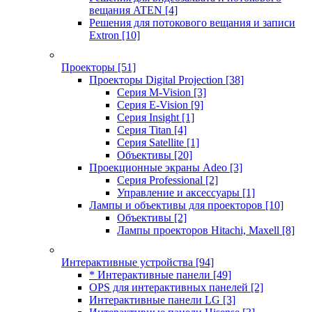
вещания ATEN
[4]
Решения для потокового вещания и записи
Extron
[10]
Проекторы
[51]
Проекторы Digital Projection
[38]
Серия M-Vision
[3]
Серия E-Vision
[9]
Серия Insight
[1]
Серия Titan
[4]
Серия Satellite
[1]
Объективы
[20]
Проекционные экраны Adeo
[3]
Серия Professional
[2]
Управление и аксессуары
[1]
Лампы и объективы для проекторов
[10]
Объективы
[2]
Лампы проекторов Hitachi, Maxell
[8]
Интерактивные устройства
[94]
* Интерактивные панели
[49]
OPS для интерактивных панелей
[2]
Интерактивные панели LG
[3]