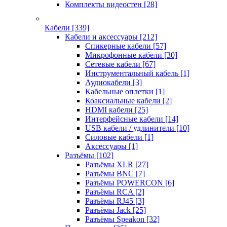
Комплекты видеостен
[28]
Кабели
[339]
Кабели и аксессуары
[212]
Спикерные кабели
[57]
Микрофонные кабели
[30]
Сетевые кабели
[67]
Инструментальный кабель
[1]
Аудиокабели
[3]
Кабельные оплетки
[1]
Коаксиальные кабели
[2]
HDMI кабели
[25]
Интерфейсные кабели
[14]
USB кабели / удлинители
[10]
Силовые кабели
[1]
Аксессуары
[1]
Разъёмы
[102]
Разъёмы XLR
[27]
Разъёмы BNC
[7]
Разъёмы POWERCON
[6]
Разъёмы RCA
[2]
Разъёмы RJ45
[3]
Разъёмы Jack
[25]
Разъёмы Speakon
[32]