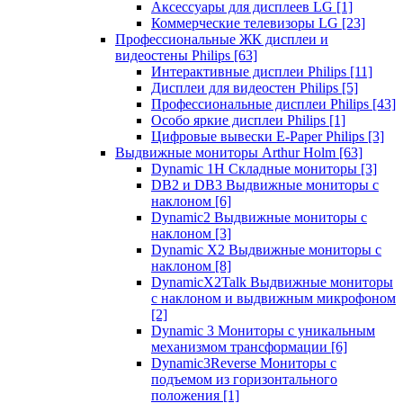
Аксессуары для дисплеев LG
[1]
Коммерческие телевизоры LG
[23]
Профессиональные ЖК дисплеи и
видеостены Philips
[63]
Интерактивные дисплеи Philips
[11]
Дисплеи для видеостен Philips
[5]
Профессиональные дисплеи Philips
[43]
Особо яркие дисплеи Philips
[1]
Цифровые вывески E-Paper Philips
[3]
Выдвижные мониторы Arthur Holm
[63]
Dynamic 1Н Складные мониторы
[3]
DB2 и DB3 Выдвижные мониторы с
наклоном
[6]
Dynamic2 Выдвижные мониторы с
наклоном
[3]
Dynamic X2 Выдвижные мониторы с
наклоном
[8]
DynamicX2Talk Выдвижные мониторы
с наклоном и выдвижным микрофоном
[2]
Dynamic 3 Мониторы с уникальным
механизмом трансформации
[6]
Dynamic3Reverse Мониторы с
подъемом из горизонтального
положения
[1]