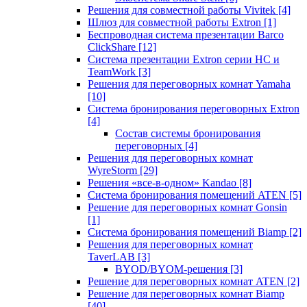
Решения для совместной работы Vivitek
[4]
Шлюз для совместной работы Extron
[1]
Беспроводная система презентации Barco
ClickShare
[12]
Система презентации Extron серии HC и
TeamWork
[3]
Решения для переговорных комнат Yamaha
[10]
Система бронирования переговорных Extron
[4]
Состав системы бронирования
переговорных
[4]
Решения для переговорных комнат
WyreStorm
[29]
Решения «все-в-одном» Kandao
[8]
Система бронирования помещений ATEN
[5]
Решение для переговорных комнат Gonsin
[1]
Система бронирования помещений Biamp
[2]
Решения для переговорных комнат
TaverLAB
[3]
BYOD/BYOM-решения
[3]
Решение для переговорных комнат ATEN
[2]
Решение для переговорных комнат Biamp
[40]