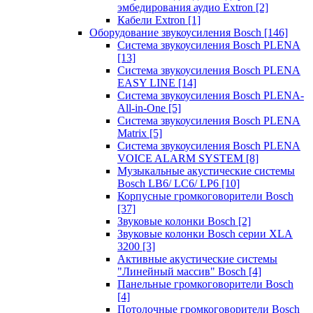
эмбедирования аудио Extron
[2]
Кабели Extron
[1]
Оборудование звукоусиления Bosch
[146]
Система звукоусиления Bosch PLENA
[13]
Система звукоусиления Bosch PLENA
EASY LINE
[14]
Система звукоусиления Bosch PLENA-
All-in-One
[5]
Система звукоусиления Bosch PLENA
Matrix
[5]
Система звукоусиления Bosch PLENA
VOICE ALARM SYSTEM
[8]
Музыкальные акустические системы
Bosch LB6/ LC6/ LP6
[10]
Корпусные громкоговорители Bosch
[37]
Звуковые колонки Bosch
[2]
Звуковые колонки Bosch серии XLA
3200
[3]
Активные акустические системы
"Линейный массив" Bosch
[4]
Панельные громкоговорители Bosch
[4]
Потолочные громкоговорители Bosch