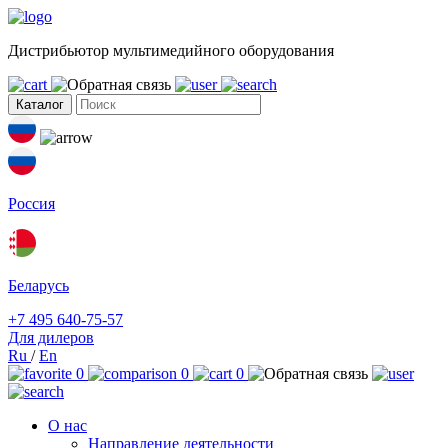
Дистрибьютор мультимедийного оборудования
Каталог
Россия
Беларусь
+7 495 640-75-57
Для дилеров
Ru
/
En
0
0
0
О нас
Направление деятельности