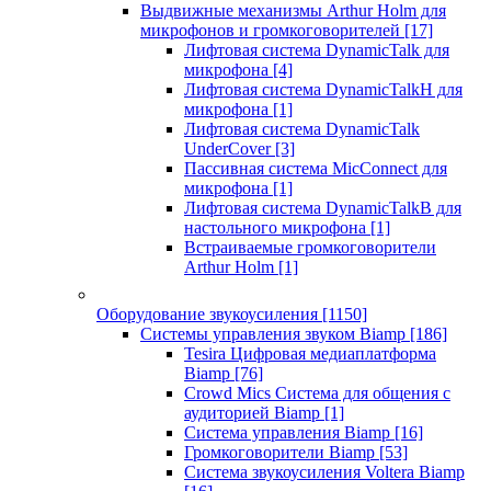
Выдвижные механизмы Arthur Holm для
микрофонов и громкоговорителей
[17]
Лифтовая система DynamicTalk для
микрофона
[4]
Лифтовая система DynamicTalkH для
микрофона
[1]
Лифтовая система DynamicTalk
UnderCover
[3]
Пассивная система MicConnect для
микрофона
[1]
Лифтовая система DynamicTalkB для
настольного микрофона
[1]
Встраиваемые громкоговорители
Arthur Holm
[1]
Оборудование звукоусиления
[1150]
Системы управления звуком Biamp
[186]
Tesira Цифровая медиаплатформа
Biamp
[76]
Crowd Mics Система для общения с
аудиторией Biamp
[1]
Система управления Biamp
[16]
Громкоговорители Biamp
[53]
Система звукоусиления Voltera Biamp