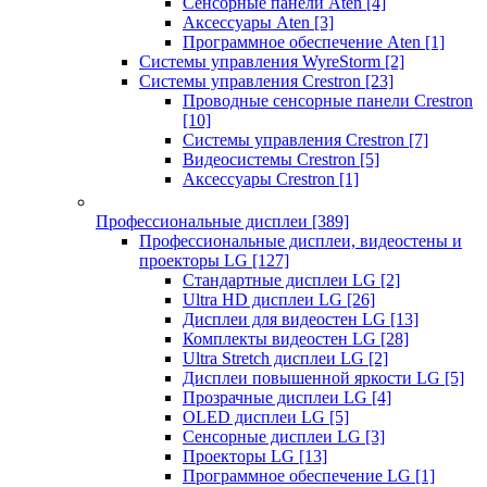
Сенсорные панели Aten
[4]
Аксессуары Aten
[3]
Программное обеспечение Aten
[1]
Системы управления WyreStorm
[2]
Системы управления Crestron
[23]
Проводные сенсорные панели Crestron
[10]
Системы управления Crestron
[7]
Видеосистемы Crestron
[5]
Аксессуары Crestron
[1]
Профессиональные дисплеи
[389]
Профессиональные дисплеи, видеостены и
проекторы LG
[127]
Стандартные дисплеи LG
[2]
Ultra HD дисплеи LG
[26]
Дисплеи для видеостен LG
[13]
Комплекты видеостен LG
[28]
Ultra Stretch дисплеи LG
[2]
Дисплеи повышенной яркости LG
[5]
Прозрачные дисплеи LG
[4]
OLED дисплеи LG
[5]
Сенсорные дисплеи LG
[3]
Проекторы LG
[13]
Программное обеспечение LG
[1]