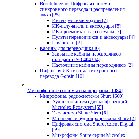
Bosch Integrus Цифровая система
синхронного перевода и распределения
звука
[25]
Интерфейсные модули
[7]
ИК-излучатели и аксессуары
[5]
ИК-приемники и аксессуары
[7]
Пульты переводчиков и аксессуары
[4]
Наушники
[2]
Кабины для переводчика
[6]
Закрытые кабины переводчиков
стандарта ISO 4043
[4]
Настольные кабины переводчиков
[2]
Цифровая ИК система синхронного
перевода Gonsin
[10]
Микрофонные системы и микрофоны
[1084]
Микрофоны, радиосистемы Shure
[660]
Аудиоэкосистема для конференций
Microflex Ecosystem
[55]
Экосистема Shure Stem
[6]
Микшеры и аудиопроцессоры Shure
[2]
Цифровая система Shure Axient Digital
[59]
Микрофоны Shure серии Microflex