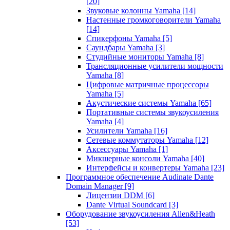
[20]
Звуковые колонны Yamaha
[14]
Настенные громкоговорители Yamaha
[14]
Спикерфоны Yamaha
[5]
Саундбары Yamaha
[3]
Студийные мониторы Yamaha
[8]
Трансляционные усилители мощности
Yamaha
[8]
Цифровые матричные процессоры
Yamaha
[5]
Акустические системы Yamaha
[65]
Портативные системы звукоусиления
Yamaha
[4]
Усилители Yamaha
[16]
Сетевые коммутаторы Yamaha
[12]
Аксессуары Yamaha
[1]
Микшерные консоли Yamaha
[40]
Интерфейсы и конвертеры Yamaha
[23]
Программное обеспечение Audinate Dante
Domain Manager
[9]
Лицензии DDM
[6]
Dante Virtual Soundcard
[3]
Оборудование звукоусиления Allen&Heath
[53]