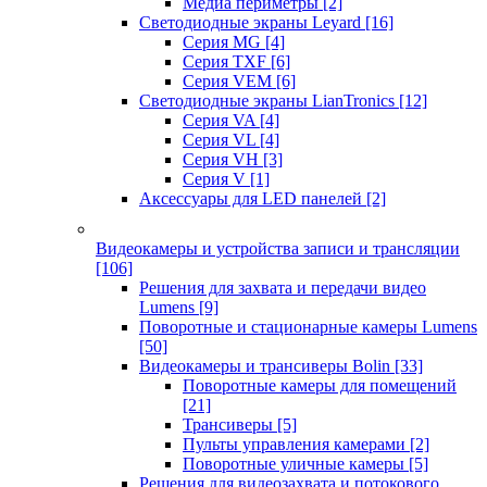
Медиа периметры
[2]
Светодиодные экраны Leyard
[16]
Серия MG
[4]
Серия TXF
[6]
Серия VEM
[6]
Светодиодные экраны LianTronics
[12]
Серия VA
[4]
Серия VL
[4]
Серия VH
[3]
Серия V
[1]
Аксессуары для LED панелей
[2]
Видеокамеры и устройства записи и трансляции
[106]
Решения для захвата и передачи видео
Lumens
[9]
Поворотные и стационарные камеры Lumens
[50]
Видеокамеры и трансиверы Bolin
[33]
Поворотные камеры для помещений
[21]
Трансиверы
[5]
Пульты управления камерами
[2]
Поворотные уличные камеры
[5]
Решения для видеозахвата и потокового