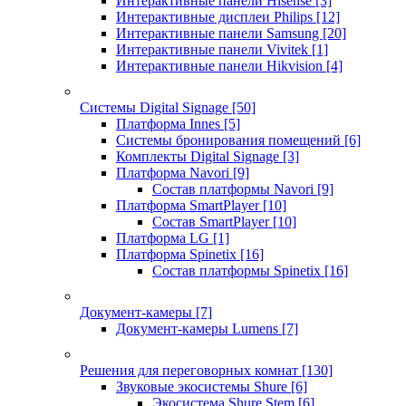
Интерактивные панели Hisense
[3]
Интерактивные дисплеи Philips
[12]
Интерактивные панели Samsung
[20]
Интерактивные панели Vivitek
[1]
Интерактивные панели Hikvision
[4]
Системы Digital Signage
[50]
Платформа Innes
[5]
Системы бронирования помещений
[6]
Комплекты Digital Signage
[3]
Платформа Navori
[9]
Состав платформы Navori
[9]
Платформа SmartPlayer
[10]
Состав SmartPlayer
[10]
Платформа LG
[1]
Платформа Spinetix
[16]
Состав платформы Spinetix
[16]
Документ-камеры
[7]
Документ-камеры Lumens
[7]
Решения для переговорных комнат
[130]
Звуковые экосистемы Shure
[6]
Экосистема Shure Stem
[6]