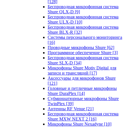
[128]
Беспроводная микрофонная система
Shure QLX-D
[9]
Беспроводная микрофонная система
Shure ULX-D
[10]
Беспроводная микрофонная система
Shure BLX-R
[32]
Системы персонального мониторинга
[16]
Проводные микрофоны Shure
[62]
Программное обеспечение Shure
[3]
Беспроводная микрофонная система
Shure SLX-D
[34]
Микрофоны Shure Motiv Digital для
записи и трансляций
[17]
Аксессуары для микрофонов Shure
[121]
Головные и петличные микрофоны
Shure DuraPlex
[14]
Субминиатюрные микрофоны Shure
TwinPlex
[39]
Антенны RF Venue
[21]
Беспроводная микрофонная система
Shure MXW NEXT 2
[16]
Микрофоны Shure Nexadyne
[10]