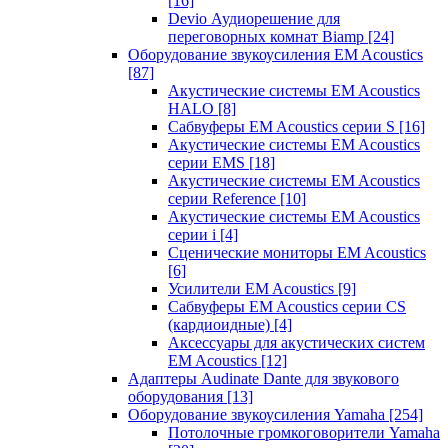
[16]
Devio Аудиорешение для
переговорных комнат Biamp
[24]
Оборудование звукоусиления EM Acoustics
[87]
Акустические системы EM Acoustics
HALO
[8]
Сабвуферы EM Acoustics серии S
[16]
Акустические системы EM Acoustics
серии EMS
[18]
Акустические системы EM Acoustics
серии Reference
[10]
Акустические системы EM Acoustics
серии i
[4]
Сценические мониторы EM Acoustics
[6]
Усилители EM Acoustics
[9]
Сабвуферы EM Acoustics серии CS
(кардиоидные)
[4]
Аксессуары для акустических систем
EM Acoustics
[12]
Адаптеры Audinate Dante для звукового
оборудования
[13]
Оборудование звукоусиления Yamaha
[254]
Потолочные громкоговорители Yamaha