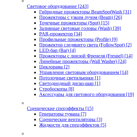
Световое оборудование
[243]
Гибридные прожекторы BeamSpotWash
[31]
Прожекторы с узким лучом (Beam)
[26]
Точечные прожекторы (Spot)
[15]
Заливные световые головы (Wash)
[39]
PAR-прожектор
[34]
Профильные прожекторы (Profile)
[9]
Прожектор следящего света (FollowSpot)
[2]
LED-бар (Bar)
[4]
Прожекторы с линзой Френеля (Fresnel)
[14]
Линейные прожекторы (Wall Washer)
[24]
Циклорама
[2]
Управление световым оборудованием
[14]
Потолочные светильники
[1]
Светодиодный диско-шар
[1]
Стробоскопы
[8]
Аксессуары для светового оборудования
[19]
Сценические спецэффекты
[15]
Генераторы тумана
[7]
Сценические вентиляторы
[3]
Жидкости для спецэффектов
[5]