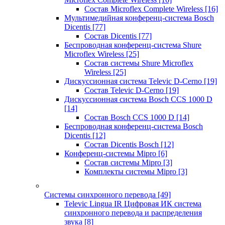
Состав Microflex Complete Wireless
[16]
Мультимедийная конференц-система Bosch
Dicentis
[77]
Состав Dicentis
[77]
Беспроводная конференц-система Shure
Microflex Wireless
[25]
Состав системы Shure Microflex
Wireless
[25]
Дискуссионная система Televic D-Cerno
[19]
Состав Televic D-Cerno
[19]
Дискуссионная система Bosch CCS 1000 D
[14]
Состав Bosch CCS 1000 D
[14]
Беспроводная конференц-система Bosch
Dicentis
[12]
Состав Dicentis Bosch
[12]
Конференц-системы Mipro
[6]
Состав системы Mipro
[3]
Комплекты системы Mipro
[3]
Системы синхронного перевода
[49]
Televic Lingua IR Цифровая ИК система
синхронного перевода и распределения
звука
[8]