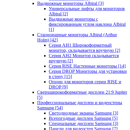
Выдвижные мониторы Albiral
[3]
Универсальные лифты для мониторов
Albiral
[2]
Выдвижные мониторы с
фиксированным углом наклона Albiral
[1]
Стационарные мониторы Albiral (Arthur
Holm)
[42]
Серия AH1 Широкоформатный
монитор, складывается вручную
[2]
Серия AH2 Монитор складывается
вручную
[2]
Серия RISE Настенные мониторы
[14]
Серия DROP Мониторы для установки
в стену
[15]
Опции для мониторов серии RISE и
DROP
[9]
Сверхширокоформатные дисплеи 21:9 Jupiter
[5]
Профессиональные дисплеи и видеостены
Samsung
[54]
Светодиодные экраны Samsung
[3]
Всепогодные дисплеи Samsung
[5]
Специальные дисплеи Samsung
[3]
Панели для видеостен Samsung
[7]