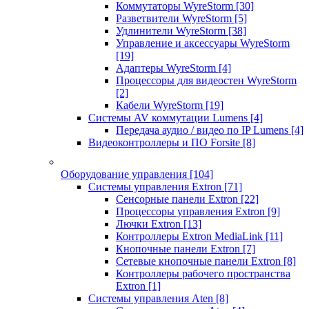
Коммутаторы WyreStorm
[30]
Разветвители WyreStorm
[5]
Удлинители WyreStorm
[38]
Управление и аксессуары WyreStorm
[19]
Адаптеры WyreStorm
[4]
Процессоры для видеостен WyreStorm
[2]
Кабели WyreStorm
[19]
Системы AV коммутации Lumens
[4]
Передача аудио / видео по IP Lumens
[4]
Видеоконтроллеры и ПО Forsite
[8]
Оборудование управления
[104]
Системы управления Extron
[71]
Сенсорные панели Extron
[22]
Процессоры управления Extron
[9]
Лючки Extron
[13]
Контроллеры Extron MediaLink
[11]
Кнопочные панели Extron
[7]
Сетевые кнопочные панели Extron
[8]
Контроллеры рабочего пространства
Extron
[1]
Системы управления Aten
[8]