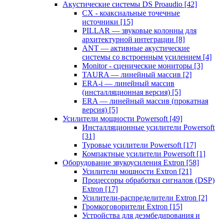
Акустические системы DS Proaudio
[42]
CX - коаксиальные точечные
источники
[15]
PILLAR — звуковые колонны для
архитектурной интеграции
[8]
ANT — активные акустические
системы со встроенным усилением
[4]
Monitor - сценические мониторы
[3]
TAURA — линейный массив
[2]
ERA-i — линейный массив
(инсталляционная версия)
[5]
ERA — линейный массив (прокатная
версия)
[5]
Усилители мощности Powersoft
[49]
Инсталляционные усилители Powersoft
[31]
Туровые усилители Powersoft
[17]
Компактные усилители Powersoft
[1]
Оборудование звукоусиления Extron
[58]
Усилители мощности Extron
[21]
Процессоры обработки сигналов (DSP)
Extron
[17]
Усилители-распределители Extron
[2]
Громкоговорители Extron
[15]
Устройства для деэмбедирования и