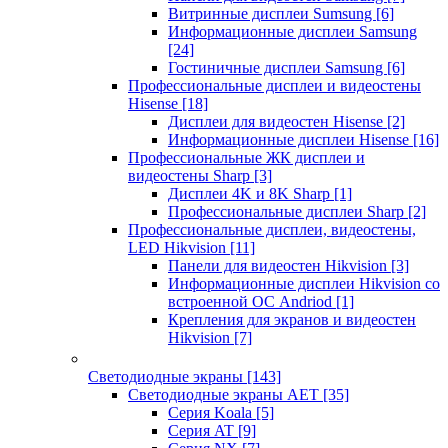
Витринные дисплеи Sumsung
[6]
Информационные дисплеи Samsung
[24]
Гостиничные дисплеи Samsung
[6]
Профессиональные дисплеи и видеостены
Hisense
[18]
Дисплеи для видеостен Hisense
[2]
Информационные дисплеи Hisense
[16]
Профессиональные ЖК дисплеи и
видеостены Sharp
[3]
Дисплеи 4K и 8K Sharp
[1]
Профессиональные дисплеи Sharp
[2]
Профессиональные дисплеи, видеостены,
LED Hikvision
[11]
Панели для видеостен Hikvision
[3]
Информационные дисплеи Hikvision со
встроенной ОС Andriod
[1]
Крепления для экранов и видеостен
Hikvision
[7]
Светодиодные экраны
[143]
Светодиодные экраны AET
[35]
Cерия Koala
[5]
Серия AT
[9]