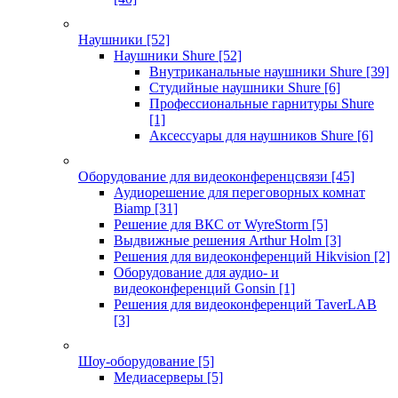
Наушники
[52]
Наушники Shure
[52]
Внутриканальные наушники Shure
[39]
Студийные наушники Shure
[6]
Профессиональные гарнитуры Shure
[1]
Аксессуары для наушников Shure
[6]
Оборудование для видеоконференцсвязи
[45]
Аудиорешение для переговорных комнат
Biamp
[31]
Решение для ВКС от WyreStorm
[5]
Выдвижные решения Arthur Holm
[3]
Решения для видеоконференций Hikvision
[2]
Оборудование для аудио- и
видеоконференций Gonsin
[1]
Решения для видеоконференций TaverLAB
[3]
Шоу-оборудование
[5]
Медиасерверы
[5]