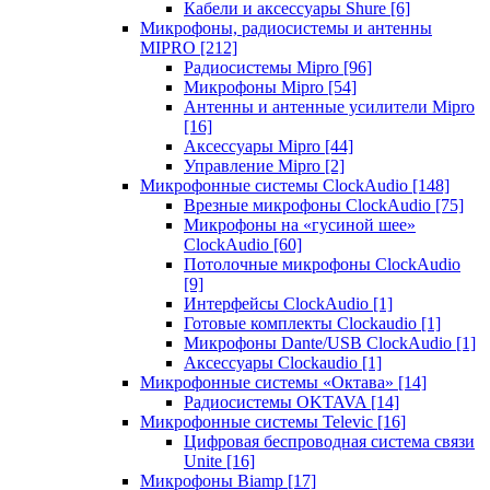
Кабели и аксессуары Shure
[6]
Микрофоны, радиосистемы и антенны
MIPRO
[212]
Радиосистемы Mipro
[96]
Микрофоны Mipro
[54]
Антенны и антенные усилители Mipro
[16]
Аксессуары Mipro
[44]
Управление Mipro
[2]
Микрофонные системы ClockAudio
[148]
Врезные микрофоны ClockAudio
[75]
Микрофоны на «гусиной шее»
ClockAudio
[60]
Потолочные микрофоны ClockAudio
[9]
Интерфейсы ClockAudio
[1]
Готовые комплекты Clockaudio
[1]
Микрофоны Dante/USB ClockAudio
[1]
Аксессуары Clockaudio
[1]
Микрофонные системы «Октава»
[14]
Радиосистемы OKTAVA
[14]
Микрофонные системы Televic
[16]
Цифровая беспроводная система связи
Unite
[16]
Микрофоны Biamp
[17]