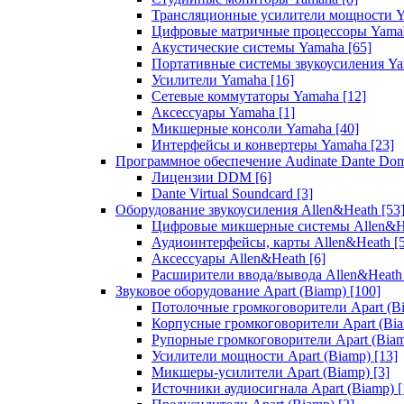
Трансляционные усилители мощности 
Цифровые матричные процессоры Yam
Акустические системы Yamaha
[65]
Портативные системы звукоусиления Y
Усилители Yamaha
[16]
Сетевые коммутаторы Yamaha
[12]
Аксессуары Yamaha
[1]
Микшерные консоли Yamaha
[40]
Интерфейсы и конвертеры Yamaha
[23]
Программное обеспечение Audinate Dante Do
Лицензии DDM
[6]
Dante Virtual Soundcard
[3]
Оборудование звукоусиления Allen&Heath
[53
Цифровые микшерные системы Allen&
Аудиоинтерфейсы, карты Allen&Heath
[
Аксессуары Allen&Heath
[6]
Расширители ввода/вывода Allen&Heat
Звуковое оборудование Apart (Biamp)
[100]
Потолочные громкоговорители Apart (B
Корпусные громкоговорители Apart (Bi
Рупорные громкоговорители Apart (Bia
Усилители мощности Apart (Biamp)
[13]
Микшеры-усилители Apart (Biamp)
[3]
Источники аудиосигнала Apart (Biamp)
[