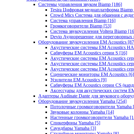
Системы управления звуком Biamp
[186]
Tesira Цифровая медиаплатформа Biamp
Crowd Mics Система для общения с ауд
Система управления Biamp
[16]
Громкоговорители Biamp
[53]
Система звукоусиления Voltera Biamp
[16
Devio Аудиорешение для переговорных
Оборудование звукоусиления EM Acoustics
[87
Акустические системы EM Acoustics 
Сабвуферы EM Acoustics серии S
[16]
Акустические системы EM Acoustics с
Акустические системы EM Acoustics сер
Акустические системы EM Acoustics сер
Сценические мониторы EM Acoustics
[6]
Усилители EM Acoustics
[9]
Сабвуферы EM Acoustics серии CS (кар
Аксессуары для акустических систем EM
Адаптеры Audinate Dante для звукового обор
Оборудование звукоусиления Yamaha
[254]
Потолочные громкоговорители Yamaha
Звуковые колонны Yamaha
[14]
Настенные громкоговорители Yamaha
[1
Спикерфоны Yamaha
[5]
Саундбары Yamaha
[3]
Студийные мониторы Yamaha
[8]