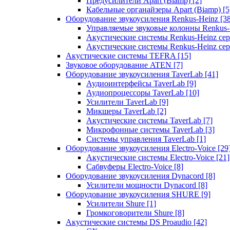
Предусилители Apart (Biamp)
[2]
Кабельные органайзеры Apart (Biamp)
[5
Оборудование звукоусиления Renkus-Heinz
[3
Управляемые звуковые колонны Renkus
Акустические системы Renkus-Heinz с
Акустические системы Renkus-Heinz сер
Акустические системы TEFRA
[15]
Звуковое оборудование ATEN
[7]
Оборудование звукоусиления TaverLab
[41]
Аудиоинтерфейсы TaverLab
[9]
Аудиопроцессоры TaverLab
[10]
Усилители TaverLab
[9]
Микшеры TaverLab
[2]
Акустические системы TaverLab
[7]
Микрофонные системы TaverLab
[3]
Системы управления TaverLab
[1]
Оборудование звукоусиления Electro-Voice
[29
Акустические системы Electro-Voice
[21]
Сабвуферы Electro-Voice
[8]
Оборудование звукоусиления Dynacord
[8]
Усилители мощности Dynacord
[8]
Оборудование звукоусиления SHURE
[9]
Усилители Shure
[1]
Громкоговорители Shure
[8]
Акустические системы DS Proaudio
[42]