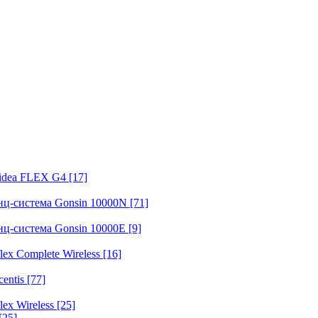
fidea FLEX G4
[17]
нц-система Gonsin 10000N
[71]
нц-система Gonsin 10000E
[9]
ex Complete Wireless
[16]
entis
[77]
ex Wireless
[25]
[25]