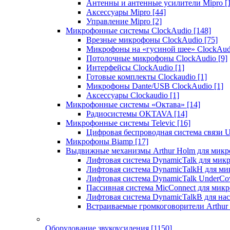
Антенны и антенные усилители Mipro
[
Аксессуары Mipro
[44]
Управление Mipro
[2]
Микрофонные системы ClockAudio
[148]
Врезные микрофоны ClockAudio
[75]
Микрофоны на «гусиной шее» ClockAu
Потолочные микрофоны ClockAudio
[9]
Интерфейсы ClockAudio
[1]
Готовые комплекты Clockaudio
[1]
Микрофоны Dante/USB ClockAudio
[1]
Аксессуары Clockaudio
[1]
Микрофонные системы «Октава»
[14]
Радиосистемы OKTAVA
[14]
Микрофонные системы Televic
[16]
Цифровая беспроводная система связи U
Микрофоны Biamp
[17]
Выдвижные механизмы Arthur Holm для микр
Лифтовая система DynamicTalk для ми
Лифтовая система DynamicTalkH для м
Лифтовая система DynamicTalk UnderCo
Пассивная система MicConnect для мик
Лифтовая система DynamicTalkB для на
Встраиваемые громкоговорители Arthu
Оборудование звукоусиления
[1150]