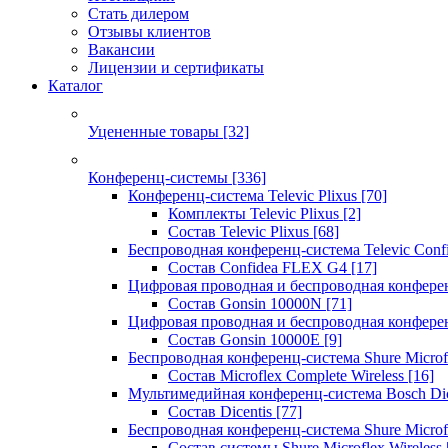
Стать дилером
Отзывы клиентов
Вакансии
Лицензии и сертификаты
Каталог
Уцененные товары
[32]
Конференц-системы
[336]
Конференц-система Televic Plixus
[70]
Комплекты Televic Plixus
[2]
Состав Televic Plixus
[68]
Беспроводная конференц-система Televic Con
Состав Confidea FLEX G4
[17]
Цифровая проводная и беспроводная конфере
Состав Gonsin 10000N
[71]
Цифровая проводная и беспроводная конфере
Состав Gonsin 10000E
[9]
Беспроводная конференц-система Shure Microfl
Состав Microflex Complete Wireless
[16]
Мультимедийная конференц-система Bosch Dic
Состав Dicentis
[77]
Беспроводная конференц-система Shure Microfl
Состав системы Shure Microflex Wireless