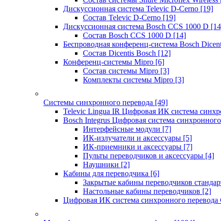
Дискуссионная система Televic D-Cerno
[19]
Состав Televic D-Cerno
[19]
Дискуссионная система Bosch CCS 1000 D
[14
Состав Bosch CCS 1000 D
[14]
Беспроводная конференц-система Bosch Dicen
Состав Dicentis Bosch
[12]
Конференц-системы Mipro
[6]
Состав системы Mipro
[3]
Комплекты системы Mipro
[3]
Системы синхронного перевода
[49]
Televic Lingua IR Цифровая ИК система синхр
Bosch Integrus Цифровая система синхронного
Интерфейсные модули
[7]
ИК-излучатели и аксессуары
[5]
ИК-приемники и аксессуары
[7]
Пульты переводчиков и аксессуары
[4]
Наушники
[2]
Кабины для переводчика
[6]
Закрытые кабины переводчиков стандар
Настольные кабины переводчиков
[2]
Цифровая ИК система синхронного перевода