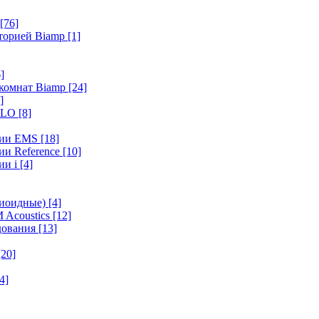
[76]
иторией Biamp
[1]
]
 комнат Biamp
[24]
]
HALO
[8]
ерии EMS
[18]
ии Reference
[10]
ии i
[4]
диоидные)
[4]
 Acoustics
[12]
удования
[13]
[20]
4]