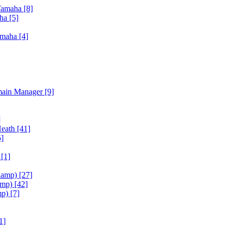
Yamaha
[8]
aha
[5]
amaha
[4]
main Manager
[9]
]
Heath
[41]
5]
h
[1]
iamp)
[27]
amp)
[42]
mp)
[7]
1]