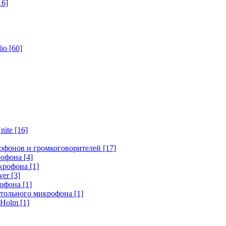
16]
dio
[60]
nite
[16]
офонов и громкоговорителей
[17]
крофона
[4]
икрофона
[1]
ver
[3]
рофона
[1]
стольного микрофона
[1]
r Holm
[1]