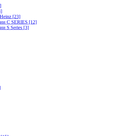
]
8]
-Heinz
[23]
ерии C SERIES
[12]
ии S Series
[3]
]