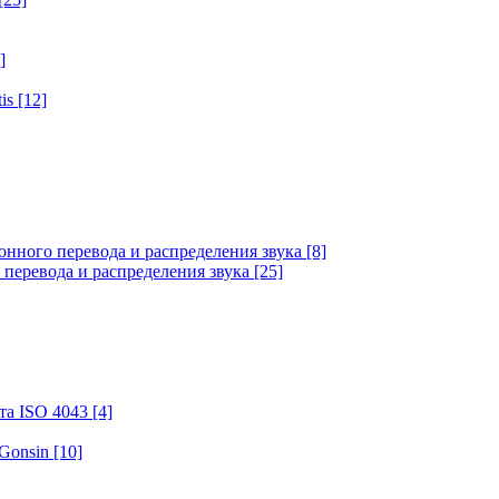
]
tis
[12]
онного перевода и распределения звука
[8]
 перевода и распределения звука
[25]
та ISO 4043
[4]
 Gonsin
[10]