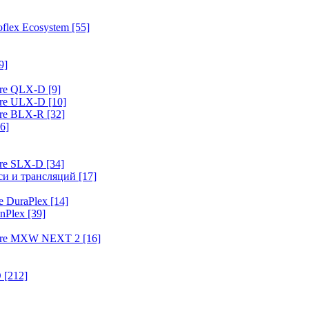
flex Ecosystem
[55]
9]
ure QLX-D
[9]
ure ULX-D
[10]
ure BLX-R
[32]
6]
ure SLX-D
[34]
иси и трансляций
[17]
e DuraPlex
[14]
nPlex
[39]
hure MXW NEXT 2
[16]
O
[212]