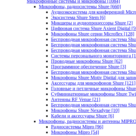
Микрофонные системы и микрофоны
[1084]
Микрофоны, радиосистемы Shure
[660]
Аудиоэкосистема для конференций Micro
Экосистема Shure Stem
[6]
Микшеры и аудиопроцессоры Shure
[2]
Цифровая система Shure Axient Digital
[5
Микрофоны Shure серии Microflex
[128]
Беспроводная микрофонная система Sh
Беспроводная микрофонная система Sh
Беспроводная микрофонная система Sh
Системы персонального мониторинга
[1
Проводные микрофоны Shure
[62]
Программное обеспечение Shure
[3]
Беспроводная микрофонная система Sh
Микрофоны Shure Motiv Digital для зап
Аксессуары для микрофонов Shure
[121]
Головные и петличные микрофоны Shur
Субминиатюрные микрофоны Shure Twi
Антенны RF Venue
[21]
Беспроводная микрофонная система S
Микрофоны Shure Nexadyne
[10]
Кабели и аксессуары Shure
[6]
Микрофоны, радиосистемы и антенны MIPR
Радиосистемы Mipro
[96]
Микрофоны Mipro
[54]