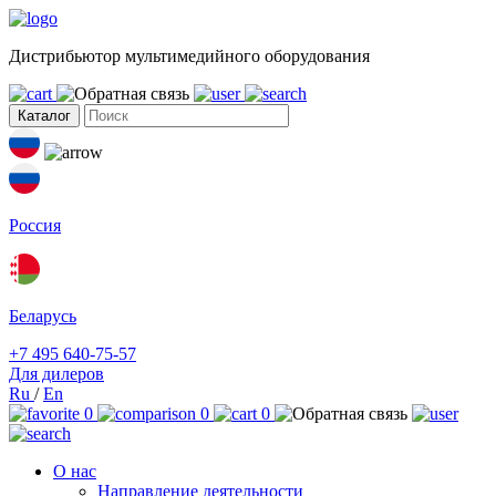
Дистрибьютор мультимедийного оборудования
Каталог
Россия
Беларусь
+7 495 640-75-57
Для дилеров
Ru
/
En
0
0
0
О нас
Направление деятельности