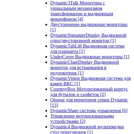
Dynamic3Talk Мониторы с
уникальным механизмом
трансформации и выдвижным
микрофоном
[4]
Двусторонние выдвижные мониторы
[1]
DynamicSignatureDisplay Выдвижной
одно/двусторонний монитор
[1]
DynamicTabLift Выдвижная система
для планшета
[1]
UnderCover Выдвижные мониторы
[1]
DynamicChairDisplay Выдвижной
монитор для встраивания в
подлокотник
[1]
DynamicVision Выдвижная система для
камер ВКС
[1]
CourtesyBox Моторизованный корпус
для бутылок и салфеток
[2]
Опции для мониторов серии Dynamic
[13]
DynamicShare система управления
[6]
Управление моторизованными
устройствами
[2]
Dynamic4 Выдвижной мультимедиа
стол переговоров
[1]