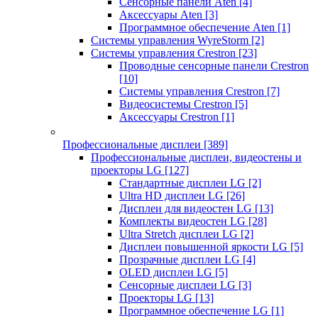
Сенсорные панели Aten
[4]
Аксессуары Aten
[3]
Программное обеспечение Aten
[1]
Системы управления WyreStorm
[2]
Системы управления Crestron
[23]
Проводные сенсорные панели Crestron
[10]
Системы управления Crestron
[7]
Видеосистемы Crestron
[5]
Аксессуары Crestron
[1]
Профессиональные дисплеи
[389]
Профессиональные дисплеи, видеостены и
проекторы LG
[127]
Стандартные дисплеи LG
[2]
Ultra HD дисплеи LG
[26]
Дисплеи для видеостен LG
[13]
Комплекты видеостен LG
[28]
Ultra Stretch дисплеи LG
[2]
Дисплеи повышенной яркости LG
[5]
Прозрачные дисплеи LG
[4]
OLED дисплеи LG
[5]
Сенсорные дисплеи LG
[3]
Проекторы LG
[13]
Программное обеспечение LG
[1]