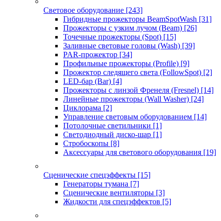
Световое оборудование
[243]
Гибридные прожекторы BeamSpotWash
[31]
Прожекторы с узким лучом (Beam)
[26]
Точечные прожекторы (Spot)
[15]
Заливные световые головы (Wash)
[39]
PAR-прожектор
[34]
Профильные прожекторы (Profile)
[9]
Прожектор следящего света (FollowSpot)
[2]
LED-бар (Bar)
[4]
Прожекторы с линзой Френеля (Fresnel)
[14]
Линейные прожекторы (Wall Washer)
[24]
Циклорама
[2]
Управление световым оборудованием
[14]
Потолочные светильники
[1]
Светодиодный диско-шар
[1]
Стробоскопы
[8]
Аксессуары для светового оборудования
[19]
Сценические спецэффекты
[15]
Генераторы тумана
[7]
Сценические вентиляторы
[3]
Жидкости для спецэффектов
[5]