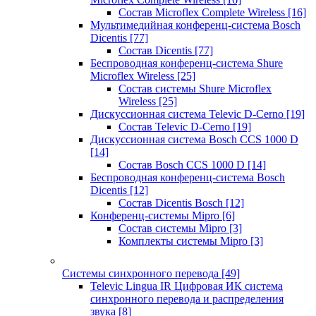
Состав Microflex Complete Wireless
[16]
Мультимедийная конференц-система Bosch
Dicentis
[77]
Состав Dicentis
[77]
Беспроводная конференц-система Shure
Microflex Wireless
[25]
Состав системы Shure Microflex
Wireless
[25]
Дискуссионная система Televic D-Cerno
[19]
Состав Televic D-Cerno
[19]
Дискуссионная система Bosch CCS 1000 D
[14]
Состав Bosch CCS 1000 D
[14]
Беспроводная конференц-система Bosch
Dicentis
[12]
Состав Dicentis Bosch
[12]
Конференц-системы Mipro
[6]
Состав системы Mipro
[3]
Комплекты системы Mipro
[3]
Системы синхронного перевода
[49]
Televic Lingua IR Цифровая ИК система
синхронного перевода и распределения
звука
[8]