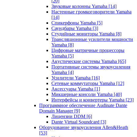
[20]
Звуковые колонны Yamaha
[14]
Настенные громкоговорители Yamaha
[14]
Спикерфоны Yamaha
[5]
Саундбары Yamaha
[3]
Студийные мониторы Yamaha
[8]
Трансляционные усилители мощности
Yamaha
[8]
Цифровые матричные процессоры
Yamaha
[5]
Акустические системы Yamaha
[65]
Портативные системы звукоусиления
Yamaha
[4]
Усилители Yamaha
[16]
Сетевые коммутаторы Yamaha
[12]
Аксессуары Yamaha
[1]
Микшерные консоли Yamaha
[40]
Интерфейсы и конвертеры Yamaha
[23]
Программное обеспечение Audinate Dante
Domain Manager
[9]
Лицензии DDM
[6]
Dante Virtual Soundcard
[3]
Оборудование звукоусиления Allen&Heath
[53]