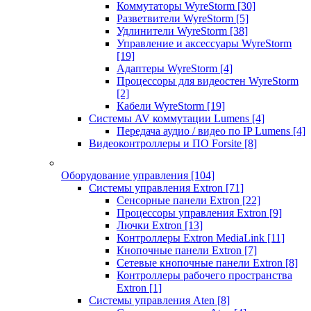
Коммутаторы WyreStorm
[30]
Разветвители WyreStorm
[5]
Удлинители WyreStorm
[38]
Управление и аксессуары WyreStorm
[19]
Адаптеры WyreStorm
[4]
Процессоры для видеостен WyreStorm
[2]
Кабели WyreStorm
[19]
Системы AV коммутации Lumens
[4]
Передача аудио / видео по IP Lumens
[4]
Видеоконтроллеры и ПО Forsite
[8]
Оборудование управления
[104]
Системы управления Extron
[71]
Сенсорные панели Extron
[22]
Процессоры управления Extron
[9]
Лючки Extron
[13]
Контроллеры Extron MediaLink
[11]
Кнопочные панели Extron
[7]
Сетевые кнопочные панели Extron
[8]
Контроллеры рабочего пространства
Extron
[1]
Системы управления Aten
[8]