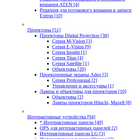
вещания ATEN
[4]
Решения для потокового вещания и записи
Extron
[10]
Проекторы
[51]
Проекторы Digital Projection
[38]
Серия M-Vision
[3]
Серия E-Vision
[9]
Серия Insight
[1]
Серия Titan
[4]
Серия Satellite
[1]
Объективы
[20]
Проекционные экраны Adeo
[3]
Серия Professional
[2]
Управление и аксессуары
[1]
Лампы и объективы для проекторов
[10]
Объективы
[2]
Лампы проекторов Hitachi, Maxell
[8]
Интерактивные устройства
[94]
* Интерактивные панели
[49]
OPS для интерактивных панелей
[2]
Интерактивные панели LG
[3]