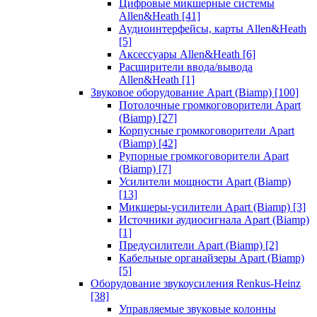
Цифровые микшерные системы
Allen&Heath
[41]
Аудиоинтерфейсы, карты Allen&Heath
[5]
Аксессуары Allen&Heath
[6]
Расширители ввода/вывода
Allen&Heath
[1]
Звуковое оборудование Apart (Biamp)
[100]
Потолочные громкоговорители Apart
(Biamp)
[27]
Корпусные громкоговорители Apart
(Biamp)
[42]
Рупорные громкоговорители Apart
(Biamp)
[7]
Усилители мощности Apart (Biamp)
[13]
Микшеры-усилители Apart (Biamp)
[3]
Источники аудиосигнала Apart (Biamp)
[1]
Предусилители Apart (Biamp)
[2]
Кабельные органайзеры Apart (Biamp)
[5]
Оборудование звукоусиления Renkus-Heinz
[38]
Управляемые звуковые колонны