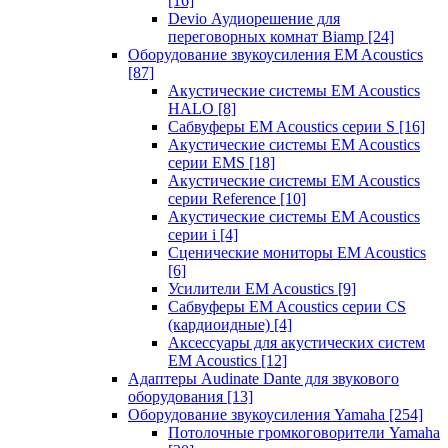
[16]
Devio Аудиорешение для
переговорных комнат Biamp
[24]
Оборудование звукоусиления EM Acoustics
[87]
Акустические системы EM Acoustics
HALO
[8]
Сабвуферы EM Acoustics серии S
[16]
Акустические системы EM Acoustics
серии EMS
[18]
Акустические системы EM Acoustics
серии Reference
[10]
Акустические системы EM Acoustics
серии i
[4]
Сценические мониторы EM Acoustics
[6]
Усилители EM Acoustics
[9]
Сабвуферы EM Acoustics серии CS
(кардиоидные)
[4]
Аксессуары для акустических систем
EM Acoustics
[12]
Адаптеры Audinate Dante для звукового
оборудования
[13]
Оборудование звукоусиления Yamaha
[254]
Потолочные громкоговорители Yamaha