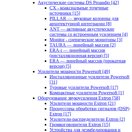
Акустические системы DS Proaudio
[42]
CX - коаксиальные точечные
источники
[15]
PILLAR — звуковые колонны для
архитектурной интеграции
[8]
ANT — активные акустические
системы со встроенным усилением
[4]
Monitor - сценические мониторы
[3]
TAURA — линейный массив
[2]
ERA-i — линейный массив
(инсталляционная версия)
[5]
ERA — линейный массив (прокатная
версия)
[5]
Усилители мощности Powersoft
[49]
Инсталляционные усилители Powersoft
[31]
Туровые усилители Powersoft
[17]
Компактные усилители Powersoft
[1]
Оборудование звукоусиления Extron
[58]
Усилители мощности Extron
[21]
Процессоры обработки сигналов (DSP)
Extron
[17]
Усилители-распределители Extron
[2]
Громкоговорители Extron
[15]
Устройства для деэмбедирования и