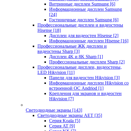
Витринные дисплеи Sumsung
[6]
Информационные дисплеи Samsung
[24]
Гостиничные дисплеи Samsung
[6]
Профессиональные дисплеи и видеостены
Hisense
[18]
Дисплеи для видеостен Hisense
[2]
Информационные дисплеи Hisense
[16]
Профессиональные ЖК дисплеи и
видеостены Sharp
[3]
Дисплеи 4K и 8K Sharp
[1]
Профессиональные дисплеи Sharp
[2]
Профессиональные дисплеи, видеостены,
LED Hikvision
[11]
Панели для видеостен Hikvision
[3]
Информационные дисплеи Hikvision со
встроенной ОС Andriod
[1]
Крепления для экранов и видеостен
Hikvision
[7]
Светодиодные экраны
[143]
Светодиодные экраны AET
[35]
Cерия Koala
[5]
Серия AT
[9]