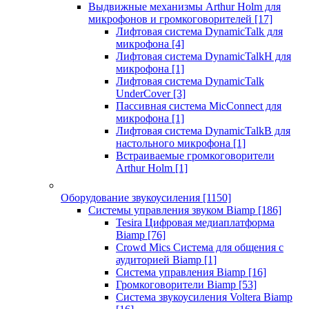
Выдвижные механизмы Arthur Holm для
микрофонов и громкоговорителей
[17]
Лифтовая система DynamicTalk для
микрофона
[4]
Лифтовая система DynamicTalkH для
микрофона
[1]
Лифтовая система DynamicTalk
UnderCover
[3]
Пассивная система MicConnect для
микрофона
[1]
Лифтовая система DynamicTalkB для
настольного микрофона
[1]
Встраиваемые громкоговорители
Arthur Holm
[1]
Оборудование звукоусиления
[1150]
Системы управления звуком Biamp
[186]
Tesira Цифровая медиаплатформа
Biamp
[76]
Crowd Mics Система для общения с
аудиторией Biamp
[1]
Система управления Biamp
[16]
Громкоговорители Biamp
[53]
Система звукоусиления Voltera Biamp