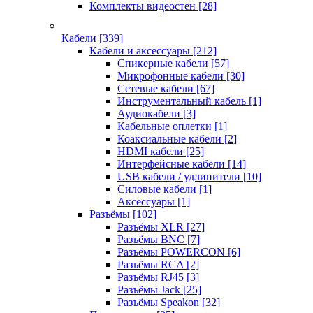
Комплекты видеостен
[28]
Кабели
[339]
Кабели и аксессуары
[212]
Спикерные кабели
[57]
Микрофонные кабели
[30]
Сетевые кабели
[67]
Инструментальный кабель
[1]
Аудиокабели
[3]
Кабельные оплетки
[1]
Коаксиальные кабели
[2]
HDMI кабели
[25]
Интерфейсные кабели
[14]
USB кабели / удлинители
[10]
Силовые кабели
[1]
Аксессуары
[1]
Разъёмы
[102]
Разъёмы XLR
[27]
Разъёмы BNC
[7]
Разъёмы POWERCON
[6]
Разъёмы RCA
[2]
Разъёмы RJ45
[3]
Разъёмы Jack
[25]
Разъёмы Speakon
[32]