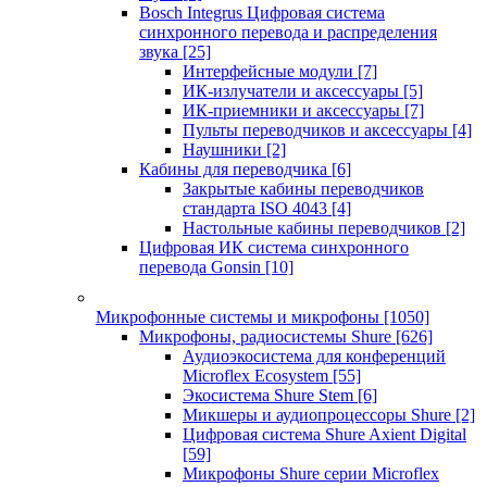
Bosch Integrus Цифровая система
синхронного перевода и распределения
звука
[25]
Интерфейсные модули
[7]
ИК-излучатели и аксессуары
[5]
ИК-приемники и аксессуары
[7]
Пульты переводчиков и аксессуары
[4]
Наушники
[2]
Кабины для переводчика
[6]
Закрытые кабины переводчиков
стандарта ISO 4043
[4]
Настольные кабины переводчиков
[2]
Цифровая ИК система синхронного
перевода Gonsin
[10]
Микрофонные системы и микрофоны
[1050]
Микрофоны, радиосистемы Shure
[626]
Аудиоэкосистема для конференций
Microflex Ecosystem
[55]
Экосистема Shure Stem
[6]
Микшеры и аудиопроцессоры Shure
[2]
Цифровая система Shure Axient Digital
[59]
Микрофоны Shure серии Microflex