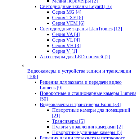
Медиа периметры
[2]
Светодиодные экраны Leyard
[16]
Серия MG
[4]
Серия TXF
[6]
Серия VEM
[6]
Светодиодные экраны LianTronics
[12]
Серия VA
[4]
Серия VL
[4]
Серия VH
[3]
Серия V
[1]
Аксессуары для LED панелей
[2]
Видеокамеры и устройства записи и трансляции
[106]
Решения для захвата и передачи видео
Lumens
[9]
Поворотные и стационарные камеры Lumens
[50]
Видеокамеры и трансиверы Bolin
[33]
Поворотные камеры для помещений
[21]
Трансиверы
[5]
Пульты управления камерами
[2]
Поворотные уличные камеры
[5]
Решения для видеозахвата и потокового