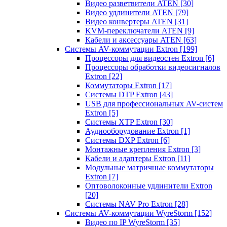
Видео разветвители ATEN
[30]
Видео удлинители ATEN
[79]
Видео конвертеры ATEN
[31]
KVM-переключатели ATEN
[9]
Кабели и аксессуары ATEN
[63]
Системы AV-коммутации Extron
[199]
Процессоры для видеостен Extron
[6]
Процессоры обработки видеосигналов
Extron
[22]
Коммутаторы Extron
[17]
Системы DTP Extron
[43]
USB для профессиональных AV-систем
Extron
[5]
Системы XTP Extron
[30]
Аудиооборудование Extron
[1]
Системы DXP Extron
[6]
Монтажные крепления Extron
[3]
Кабели и адаптеры Extron
[11]
Модульные матричные коммутаторы
Extron
[7]
Оптоволоконные удлинители Extron
[20]
Системы NAV Pro Extron
[28]
Системы AV-коммутации WyreStorm
[152]
Видео по IP WyreStorm
[35]