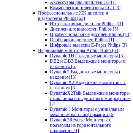
Аксессуары для дисплеев LG
[1]
Коммерческие телевизоры LG
[23]
Профессиональные ЖК дисплеи и
видеостены Philips
[63]
Интерактивные дисплеи Philips
[11]
Дисплеи для видеостен Philips
[5]
Профессиональные дисплеи Philips
[43]
Особо яркие дисплеи Philips
[1]
Цифровые вывески E-Paper Philips
[3]
Выдвижные мониторы Arthur Holm
[63]
Dynamic 1Н Складные мониторы
[3]
DB2 и DB3 Выдвижные мониторы с
наклоном
[6]
Dynamic2 Выдвижные мониторы с
наклоном
[3]
Dynamic X2 Выдвижные мониторы с
наклоном
[8]
DynamicX2Talk Выдвижные мониторы
с наклоном и выдвижным микрофоном
[2]
Dynamic 3 Мониторы с уникальным
механизмом трансформации
[6]
Dynamic3Reverse Мониторы с
подъемом из горизонтального
положения
[1]