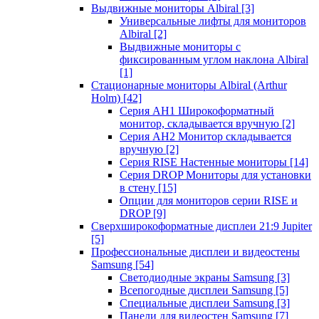
Выдвижные мониторы Albiral
[3]
Универсальные лифты для мониторов
Albiral
[2]
Выдвижные мониторы с
фиксированным углом наклона Albiral
[1]
Стационарные мониторы Albiral (Arthur
Holm)
[42]
Серия AH1 Широкоформатный
монитор, складывается вручную
[2]
Серия AH2 Монитор складывается
вручную
[2]
Серия RISE Настенные мониторы
[14]
Серия DROP Мониторы для установки
в стену
[15]
Опции для мониторов серии RISE и
DROP
[9]
Сверхширокоформатные дисплеи 21:9 Jupiter
[5]
Профессиональные дисплеи и видеостены
Samsung
[54]
Светодиодные экраны Samsung
[3]
Всепогодные дисплеи Samsung
[5]
Специальные дисплеи Samsung
[3]
Панели для видеостен Samsung
[7]