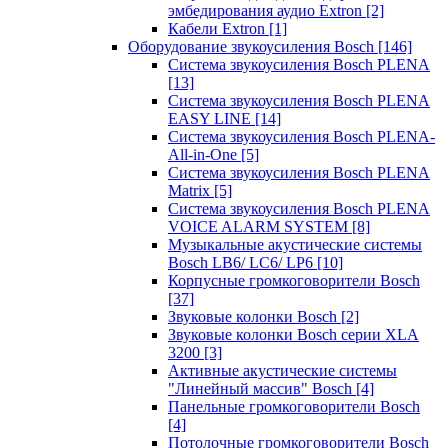
эмбедирования аудио Extron
[2]
Кабели Extron
[1]
Оборудование звукоусиления Bosch
[146]
Система звукоусиления Bosch PLENA
[13]
Система звукоусиления Bosch PLENA
EASY LINE
[14]
Система звукоусиления Bosch PLENA-
All-in-One
[5]
Система звукоусиления Bosch PLENA
Matrix
[5]
Система звукоусиления Bosch PLENA
VOICE ALARM SYSTEM
[8]
Музыкальные акустические системы
Bosch LB6/ LC6/ LP6
[10]
Корпусные громкоговорители Bosch
[37]
Звуковые колонки Bosch
[2]
Звуковые колонки Bosch серии XLA
3200
[3]
Активные акустические системы
"Линейный массив" Bosch
[4]
Панельные громкоговорители Bosch
[4]
Потолочные громкоговорители Bosch