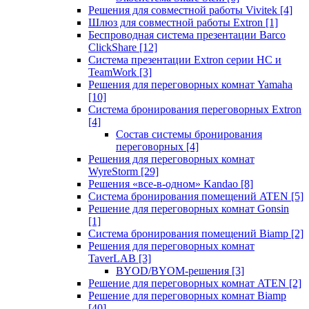
Решения для совместной работы Vivitek
[4]
Шлюз для совместной работы Extron
[1]
Беспроводная система презентации Barco
ClickShare
[12]
Система презентации Extron серии HC и
TeamWork
[3]
Решения для переговорных комнат Yamaha
[10]
Система бронирования переговорных Extron
[4]
Состав системы бронирования
переговорных
[4]
Решения для переговорных комнат
WyreStorm
[29]
Решения «все-в-одном» Kandao
[8]
Система бронирования помещений ATEN
[5]
Решение для переговорных комнат Gonsin
[1]
Система бронирования помещений Biamp
[2]
Решения для переговорных комнат
TaverLAB
[3]
BYOD/BYOM-решения
[3]
Решение для переговорных комнат ATEN
[2]
Решение для переговорных комнат Biamp
[40]