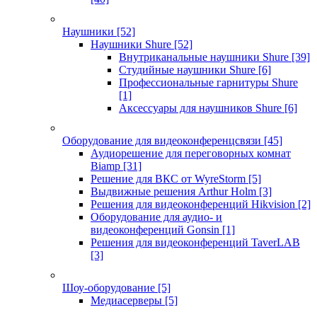
Наушники
[52]
Наушники Shure
[52]
Внутриканальные наушники Shure
[39]
Студийные наушники Shure
[6]
Профессиональные гарнитуры Shure
[1]
Аксессуары для наушников Shure
[6]
Оборудование для видеоконференцсвязи
[45]
Аудиорешение для переговорных комнат
Biamp
[31]
Решение для ВКС от WyreStorm
[5]
Выдвижные решения Arthur Holm
[3]
Решения для видеоконференций Hikvision
[2]
Оборудование для аудио- и
видеоконференций Gonsin
[1]
Решения для видеоконференций TaverLAB
[3]
Шоу-оборудование
[5]
Медиасерверы
[5]