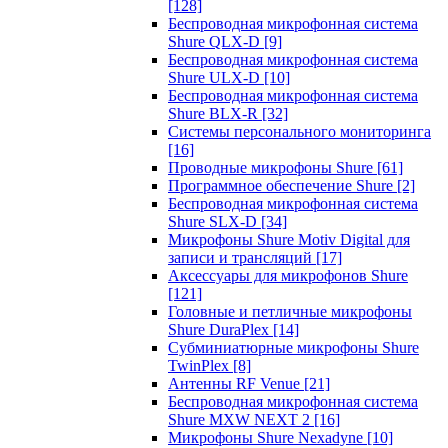
[128]
Беспроводная микрофонная система
Shure QLX-D
[9]
Беспроводная микрофонная система
Shure ULX-D
[10]
Беспроводная микрофонная система
Shure BLX-R
[32]
Системы персонального мониторинга
[16]
Проводные микрофоны Shure
[61]
Программное обеспечение Shure
[2]
Беспроводная микрофонная система
Shure SLX-D
[34]
Микрофоны Shure Motiv Digital для
записи и трансляций
[17]
Аксессуары для микрофонов Shure
[121]
Головные и петличные микрофоны
Shure DuraPlex
[14]
Субминиатюрные микрофоны Shure
TwinPlex
[8]
Антенны RF Venue
[21]
Беспроводная микрофонная система
Shure MXW NEXT 2
[16]
Микрофоны Shure Nexadyne
[10]