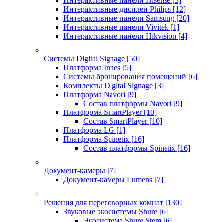
Интерактивные панели Hisense
[3]
Интерактивные дисплеи Philips
[12]
Интерактивные панели Samsung
[20]
Интерактивные панели Vivitek
[1]
Интерактивные панели Hikvision
[4]
Системы Digital Signage
[50]
Платформа Innes
[5]
Системы бронирования помещений
[6]
Комплекты Digital Signage
[3]
Платформа Navori
[9]
Состав платформы Navori
[9]
Платформа SmartPlayer
[10]
Состав SmartPlayer
[10]
Платформа LG
[1]
Платформа Spinetix
[16]
Состав платформы Spinetix
[16]
Документ-камеры
[7]
Документ-камеры Lumens
[7]
Решения для переговорных комнат
[130]
Звуковые экосистемы Shure
[6]
Экосистема Shure Stem
[6]