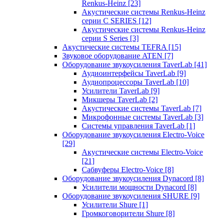
Renkus-Heinz
[23]
Акустические системы Renkus-Heinz
серии C SERIES
[12]
Акустические системы Renkus-Heinz
серии S Series
[3]
Акустические системы TEFRA
[15]
Звуковое оборудование ATEN
[7]
Оборудование звукоусиления TaverLab
[41]
Аудиоинтерфейсы TaverLab
[9]
Аудиопроцессоры TaverLab
[10]
Усилители TaverLab
[9]
Микшеры TaverLab
[2]
Акустические системы TaverLab
[7]
Микрофонные системы TaverLab
[3]
Системы управления TaverLab
[1]
Оборудование звукоусиления Electro-Voice
[29]
Акустические системы Electro-Voice
[21]
Сабвуферы Electro-Voice
[8]
Оборудование звукоусиления Dynacord
[8]
Усилители мощности Dynacord
[8]
Оборудование звукоусиления SHURE
[9]
Усилители Shure
[1]
Громкоговорители Shure
[8]