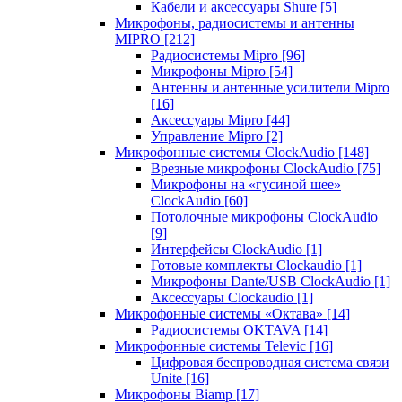
Кабели и аксессуары Shure
[5]
Микрофоны, радиосистемы и антенны
MIPRO
[212]
Радиосистемы Mipro
[96]
Микрофоны Mipro
[54]
Антенны и антенные усилители Mipro
[16]
Аксессуары Mipro
[44]
Управление Mipro
[2]
Микрофонные системы ClockAudio
[148]
Врезные микрофоны ClockAudio
[75]
Микрофоны на «гусиной шее»
ClockAudio
[60]
Потолочные микрофоны ClockAudio
[9]
Интерфейсы ClockAudio
[1]
Готовые комплекты Clockaudio
[1]
Микрофоны Dante/USB ClockAudio
[1]
Аксессуары Clockaudio
[1]
Микрофонные системы «Октава»
[14]
Радиосистемы OKTAVA
[14]
Микрофонные системы Televic
[16]
Цифровая беспроводная система связи
Unite
[16]
Микрофоны Biamp
[17]