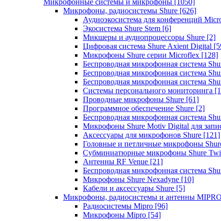
Микрофонные системы и микрофоны
[1050]
Микрофоны, радиосистемы Shure
[626]
Аудиоэкосистема для конференций Micro
Экосистема Shure Stem
[6]
Микшеры и аудиопроцессоры Shure
[2]
Цифровая система Shure Axient Digital
[5
Микрофоны Shure серии Microflex
[128]
Беспроводная микрофонная система Sh
Беспроводная микрофонная система Sh
Беспроводная микрофонная система Sh
Системы персонального мониторинга
[1
Проводные микрофоны Shure
[61]
Программное обеспечение Shure
[2]
Беспроводная микрофонная система Sh
Микрофоны Shure Motiv Digital для зап
Аксессуары для микрофонов Shure
[121]
Головные и петличные микрофоны Shur
Субминиатюрные микрофоны Shure Twi
Антенны RF Venue
[21]
Беспроводная микрофонная система S
Микрофоны Shure Nexadyne
[10]
Кабели и аксессуары Shure
[5]
Микрофоны, радиосистемы и антенны MIPR
Радиосистемы Mipro
[96]
Микрофоны Mipro
[54]