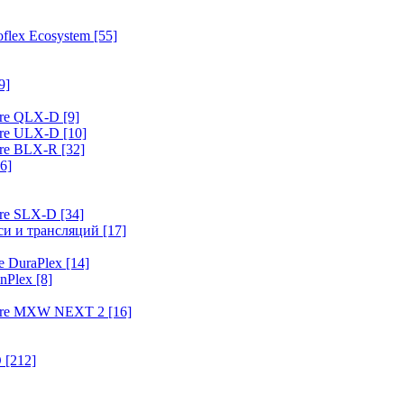
flex Ecosystem
[55]
9]
ure QLX-D
[9]
ure ULX-D
[10]
ure BLX-R
[32]
6]
ure SLX-D
[34]
иси и трансляций
[17]
e DuraPlex
[14]
nPlex
[8]
hure MXW NEXT 2
[16]
O
[212]