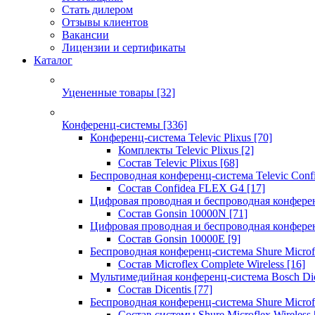
Стать дилером
Отзывы клиентов
Вакансии
Лицензии и сертификаты
Каталог
Уцененные товары
[32]
Конференц-системы
[336]
Конференц-система Televic Plixus
[70]
Комплекты Televic Plixus
[2]
Состав Televic Plixus
[68]
Беспроводная конференц-система Televic Con
Состав Confidea FLEX G4
[17]
Цифровая проводная и беспроводная конфере
Состав Gonsin 10000N
[71]
Цифровая проводная и беспроводная конфере
Состав Gonsin 10000E
[9]
Беспроводная конференц-система Shure Microfl
Состав Microflex Complete Wireless
[16]
Мультимедийная конференц-система Bosch Dic
Состав Dicentis
[77]
Беспроводная конференц-система Shure Microfl
Состав системы Shure Microflex Wireless