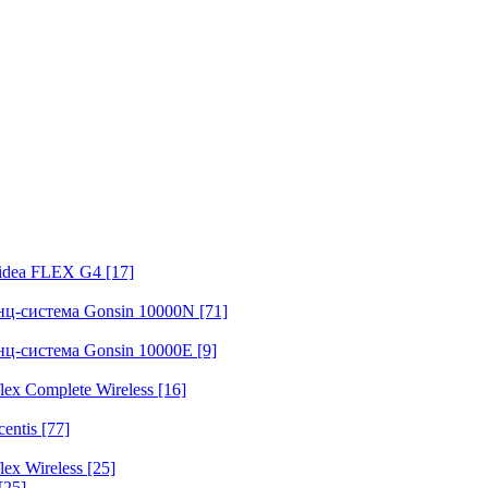
fidea FLEX G4
[17]
нц-система Gonsin 10000N
[71]
нц-система Gonsin 10000E
[9]
ex Complete Wireless
[16]
entis
[77]
ex Wireless
[25]
[25]