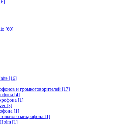
16]
dio
[60]
nite
[16]
офонов и громкоговорителей
[17]
крофона
[4]
икрофона
[1]
ver
[3]
рофона
[1]
стольного микрофона
[1]
r Holm
[1]