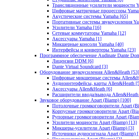
Трансляционные усилители мощности 
Цифровые матричные процессоры Yam
Акустические системы Yamaha
[65]
Портативные системы звукоусиления Y
Усилители Yamaha
[16]
Сетевые коммутаторы Yamaha
[12]
Аксессуары Yamaha
[1]
Микшерные консоли Yamaha
[40]
Интерфейсы и конвертеры Yamaha
[23]
Программное обеспечение Audinate Dante Do
Лицензии DDM
[6]
Dante Virtual Soundcard
[3]
Оборудование звукоусиления Allen&Heath
[53
Цифровые микшерные системы Allen&
Аудиоинтерфейсы, карты Allen&Heath
[
Аксессуары Allen&Heath
[6]
Расширители ввода/вывода Allen&Heat
Звуковое оборудование Apart (Biamp)
[100]
Потолочные громкоговорители Apart (B
Корпусные громкоговорители Apart (Bi
Рупорные громкоговорители Apart (Bia
Усилители мощности Apart (Biamp)
[13]
Микшеры-усилители Apart (Biamp)
[3]
Источники аудиосигнала Apart (Biamp)
[