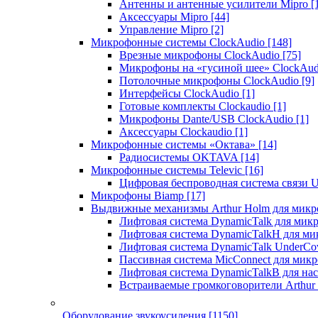
Антенны и антенные усилители Mipro
[
Аксессуары Mipro
[44]
Управление Mipro
[2]
Микрофонные системы ClockAudio
[148]
Врезные микрофоны ClockAudio
[75]
Микрофоны на «гусиной шее» ClockAu
Потолочные микрофоны ClockAudio
[9]
Интерфейсы ClockAudio
[1]
Готовые комплекты Clockaudio
[1]
Микрофоны Dante/USB ClockAudio
[1]
Аксессуары Clockaudio
[1]
Микрофонные системы «Октава»
[14]
Радиосистемы OKTAVA
[14]
Микрофонные системы Televic
[16]
Цифровая беспроводная система связи U
Микрофоны Biamp
[17]
Выдвижные механизмы Arthur Holm для микр
Лифтовая система DynamicTalk для ми
Лифтовая система DynamicTalkH для м
Лифтовая система DynamicTalk UnderCo
Пассивная система MicConnect для мик
Лифтовая система DynamicTalkB для на
Встраиваемые громкоговорители Arthu
Оборудование звукоусиления
[1150]