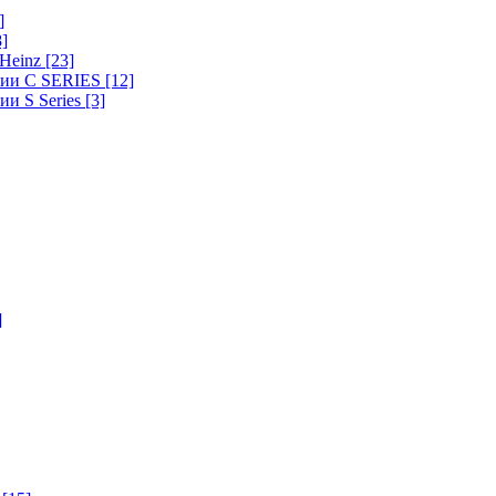
]
8]
-Heinz
[23]
ерии C SERIES
[12]
ии S Series
[3]
]