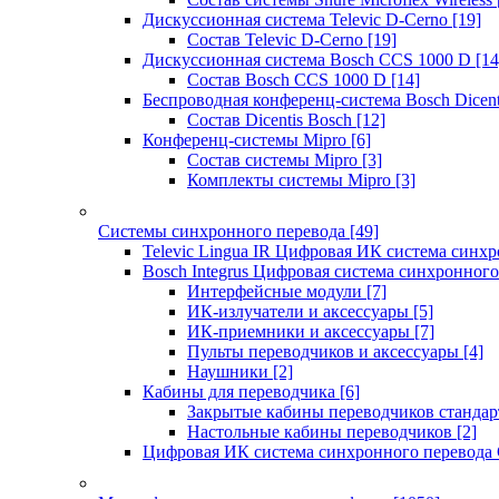
Дискуссионная система Televic D-Cerno
[19]
Состав Televic D-Cerno
[19]
Дискуссионная система Bosch CCS 1000 D
[14
Состав Bosch CCS 1000 D
[14]
Беспроводная конференц-система Bosch Dicen
Состав Dicentis Bosch
[12]
Конференц-системы Mipro
[6]
Состав системы Mipro
[3]
Комплекты системы Mipro
[3]
Системы синхронного перевода
[49]
Televic Lingua IR Цифровая ИК система синхр
Bosch Integrus Цифровая система синхронного
Интерфейсные модули
[7]
ИК-излучатели и аксессуары
[5]
ИК-приемники и аксессуары
[7]
Пульты переводчиков и аксессуары
[4]
Наушники
[2]
Кабины для переводчика
[6]
Закрытые кабины переводчиков стандар
Настольные кабины переводчиков
[2]
Цифровая ИК система синхронного перевода