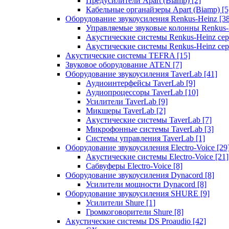
Предусилители Apart (Biamp)
[2]
Кабельные органайзеры Apart (Biamp)
[5
Оборудование звукоусиления Renkus-Heinz
[3
Управляемые звуковые колонны Renkus
Акустические системы Renkus-Heinz с
Акустические системы Renkus-Heinz сер
Акустические системы TEFRA
[15]
Звуковое оборудование ATEN
[7]
Оборудование звукоусиления TaverLab
[41]
Аудиоинтерфейсы TaverLab
[9]
Аудиопроцессоры TaverLab
[10]
Усилители TaverLab
[9]
Микшеры TaverLab
[2]
Акустические системы TaverLab
[7]
Микрофонные системы TaverLab
[3]
Системы управления TaverLab
[1]
Оборудование звукоусиления Electro-Voice
[29
Акустические системы Electro-Voice
[21]
Сабвуферы Electro-Voice
[8]
Оборудование звукоусиления Dynacord
[8]
Усилители мощности Dynacord
[8]
Оборудование звукоусиления SHURE
[9]
Усилители Shure
[1]
Громкоговорители Shure
[8]
Акустические системы DS Proaudio
[42]