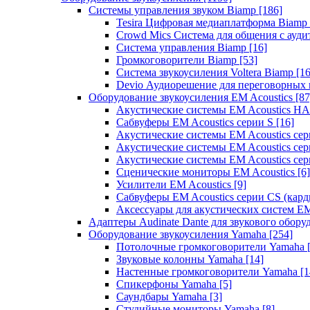
Системы управления звуком Biamp
[186]
Tesira Цифровая медиаплатформа Biamp
Crowd Mics Система для общения с ауд
Система управления Biamp
[16]
Громкоговорители Biamp
[53]
Система звукоусиления Voltera Biamp
[16
Devio Аудиорешение для переговорных
Оборудование звукоусиления EM Acoustics
[87
Акустические системы EM Acoustics 
Сабвуферы EM Acoustics серии S
[16]
Акустические системы EM Acoustics с
Акустические системы EM Acoustics сер
Акустические системы EM Acoustics сер
Сценические мониторы EM Acoustics
[6]
Усилители EM Acoustics
[9]
Сабвуферы EM Acoustics серии CS (кар
Аксессуары для акустических систем EM
Адаптеры Audinate Dante для звукового обор
Оборудование звукоусиления Yamaha
[254]
Потолочные громкоговорители Yamaha
Звуковые колонны Yamaha
[14]
Настенные громкоговорители Yamaha
[1
Спикерфоны Yamaha
[5]
Саундбары Yamaha
[3]
Студийные мониторы Yamaha
[8]