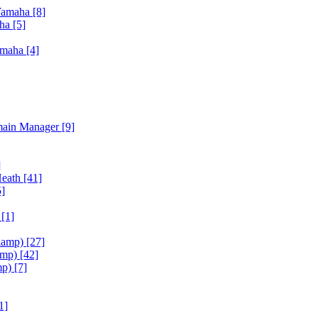
Yamaha
[8]
aha
[5]
amaha
[4]
main Manager
[9]
]
Heath
[41]
5]
h
[1]
iamp)
[27]
amp)
[42]
mp)
[7]
1]