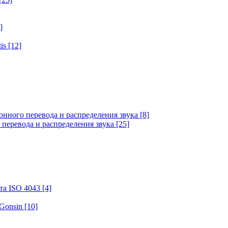
]
tis
[12]
онного перевода и распределения звука
[8]
 перевода и распределения звука
[25]
та ISO 4043
[4]
 Gonsin
[10]