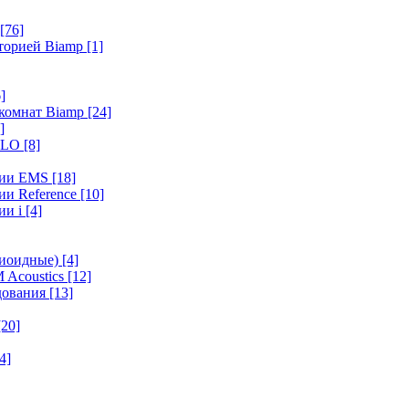
[76]
иторией Biamp
[1]
]
 комнат Biamp
[24]
]
HALO
[8]
ерии EMS
[18]
ии Reference
[10]
ии i
[4]
диоидные)
[4]
 Acoustics
[12]
удования
[13]
[20]
4]