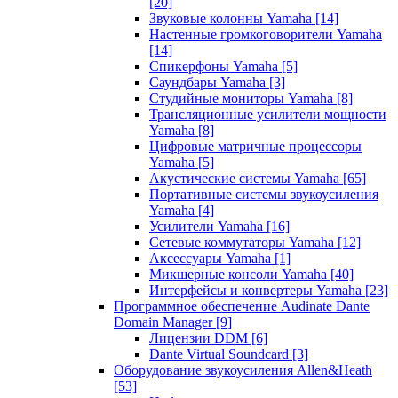
[20]
Звуковые колонны Yamaha
[14]
Настенные громкоговорители Yamaha
[14]
Спикерфоны Yamaha
[5]
Саундбары Yamaha
[3]
Студийные мониторы Yamaha
[8]
Трансляционные усилители мощности
Yamaha
[8]
Цифровые матричные процессоры
Yamaha
[5]
Акустические системы Yamaha
[65]
Портативные системы звукоусиления
Yamaha
[4]
Усилители Yamaha
[16]
Сетевые коммутаторы Yamaha
[12]
Аксессуары Yamaha
[1]
Микшерные консоли Yamaha
[40]
Интерфейсы и конвертеры Yamaha
[23]
Программное обеспечение Audinate Dante
Domain Manager
[9]
Лицензии DDM
[6]
Dante Virtual Soundcard
[3]
Оборудование звукоусиления Allen&Heath
[53]