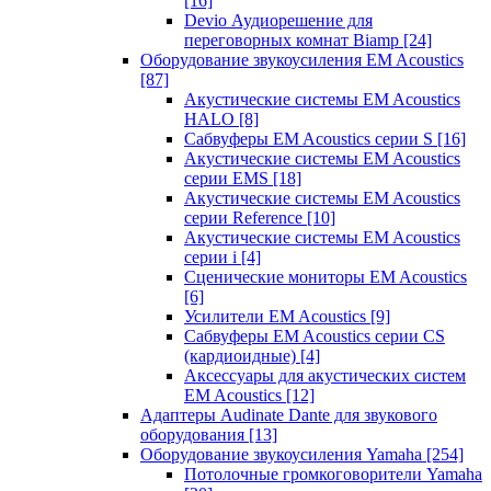
[16]
Devio Аудиорешение для
переговорных комнат Biamp
[24]
Оборудование звукоусиления EM Acoustics
[87]
Акустические системы EM Acoustics
HALO
[8]
Сабвуферы EM Acoustics серии S
[16]
Акустические системы EM Acoustics
серии EMS
[18]
Акустические системы EM Acoustics
серии Reference
[10]
Акустические системы EM Acoustics
серии i
[4]
Сценические мониторы EM Acoustics
[6]
Усилители EM Acoustics
[9]
Сабвуферы EM Acoustics серии CS
(кардиоидные)
[4]
Аксессуары для акустических систем
EM Acoustics
[12]
Адаптеры Audinate Dante для звукового
оборудования
[13]
Оборудование звукоусиления Yamaha
[254]
Потолочные громкоговорители Yamaha