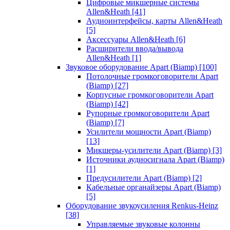
Цифровые микшерные системы
Allen&Heath
[41]
Аудиоинтерфейсы, карты Allen&Heath
[5]
Аксессуары Allen&Heath
[6]
Расширители ввода/вывода
Allen&Heath
[1]
Звуковое оборудование Apart (Biamp)
[100]
Потолочные громкоговорители Apart
(Biamp)
[27]
Корпусные громкоговорители Apart
(Biamp)
[42]
Рупорные громкоговорители Apart
(Biamp)
[7]
Усилители мощности Apart (Biamp)
[13]
Микшеры-усилители Apart (Biamp)
[3]
Источники аудиосигнала Apart (Biamp)
[1]
Предусилители Apart (Biamp)
[2]
Кабельные органайзеры Apart (Biamp)
[5]
Оборудование звукоусиления Renkus-Heinz
[38]
Управляемые звуковые колонны