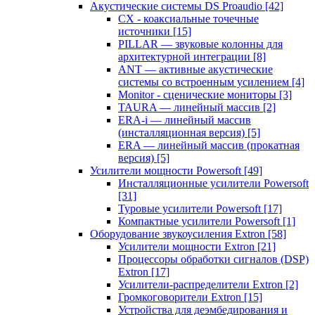
Акустические системы DS Proaudio
[42]
CX - коаксиальные точечные
источники
[15]
PILLAR — звуковые колонны для
архитектурной интеграции
[8]
ANT — активные акустические
системы со встроенным усилением
[4]
Monitor - сценические мониторы
[3]
TAURA — линейный массив
[2]
ERA-i — линейный массив
(инсталляционная версия)
[5]
ERA — линейный массив (прокатная
версия)
[5]
Усилители мощности Powersoft
[49]
Инсталляционные усилители Powersoft
[31]
Туровые усилители Powersoft
[17]
Компактные усилители Powersoft
[1]
Оборудование звукоусиления Extron
[58]
Усилители мощности Extron
[21]
Процессоры обработки сигналов (DSP)
Extron
[17]
Усилители-распределители Extron
[2]
Громкоговорители Extron
[15]
Устройства для деэмбедирования и