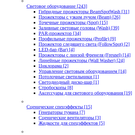
Световое оборудование
[243]
Гибридные прожекторы BeamSpotWash
[31]
Прожекторы с узким лучом (Beam)
[26]
Точечные прожекторы (Spot)
[15]
Заливные световые головы (Wash)
[39]
PAR-прожектор
[34]
Профильные прожекторы (Profile)
[9]
Прожектор следящего света (FollowSpot)
[2]
LED-бар (Bar)
[4]
Прожекторы с линзой Френеля (Fresnel)
[14]
Линейные прожекторы (Wall Washer)
[24]
Циклорама
[2]
Управление световым оборудованием
[14]
Потолочные светильники
[1]
Светодиодный диско-шар
[1]
Стробоскопы
[8]
Аксессуары для светового оборудования
[19]
Сценические спецэффекты
[15]
Генераторы тумана
[7]
Сценические вентиляторы
[3]
Жидкости для спецэффектов
[5]