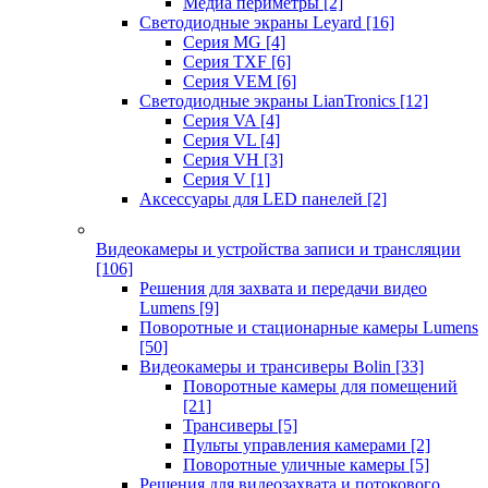
Медиа периметры
[2]
Светодиодные экраны Leyard
[16]
Серия MG
[4]
Серия TXF
[6]
Серия VEM
[6]
Светодиодные экраны LianTronics
[12]
Серия VA
[4]
Серия VL
[4]
Серия VH
[3]
Серия V
[1]
Аксессуары для LED панелей
[2]
Видеокамеры и устройства записи и трансляции
[106]
Решения для захвата и передачи видео
Lumens
[9]
Поворотные и стационарные камеры Lumens
[50]
Видеокамеры и трансиверы Bolin
[33]
Поворотные камеры для помещений
[21]
Трансиверы
[5]
Пульты управления камерами
[2]
Поворотные уличные камеры
[5]
Решения для видеозахвата и потокового