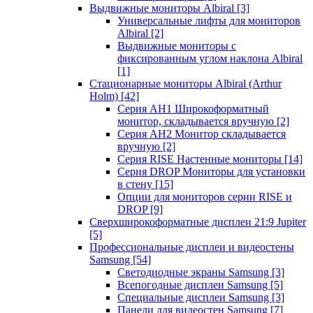
Выдвижные мониторы Albiral
[3]
Универсальные лифты для мониторов
Albiral
[2]
Выдвижные мониторы с
фиксированным углом наклона Albiral
[1]
Стационарные мониторы Albiral (Arthur
Holm)
[42]
Серия AH1 Широкоформатный
монитор, складывается вручную
[2]
Серия AH2 Монитор складывается
вручную
[2]
Серия RISE Настенные мониторы
[14]
Серия DROP Мониторы для установки
в стену
[15]
Опции для мониторов серии RISE и
DROP
[9]
Сверхширокоформатные дисплеи 21:9 Jupiter
[5]
Профессиональные дисплеи и видеостены
Samsung
[54]
Светодиодные экраны Samsung
[3]
Всепогодные дисплеи Samsung
[5]
Специальные дисплеи Samsung
[3]
Панели для видеостен Samsung
[7]