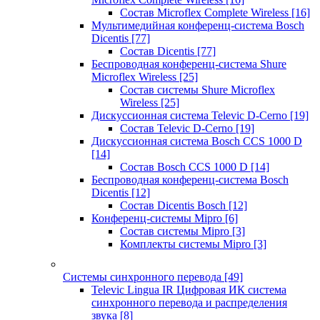
Состав Microflex Complete Wireless
[16]
Мультимедийная конференц-система Bosch
Dicentis
[77]
Состав Dicentis
[77]
Беспроводная конференц-система Shure
Microflex Wireless
[25]
Состав системы Shure Microflex
Wireless
[25]
Дискуссионная система Televic D-Cerno
[19]
Состав Televic D-Cerno
[19]
Дискуссионная система Bosch CCS 1000 D
[14]
Состав Bosch CCS 1000 D
[14]
Беспроводная конференц-система Bosch
Dicentis
[12]
Состав Dicentis Bosch
[12]
Конференц-системы Mipro
[6]
Состав системы Mipro
[3]
Комплекты системы Mipro
[3]
Системы синхронного перевода
[49]
Televic Lingua IR Цифровая ИК система
синхронного перевода и распределения
звука
[8]