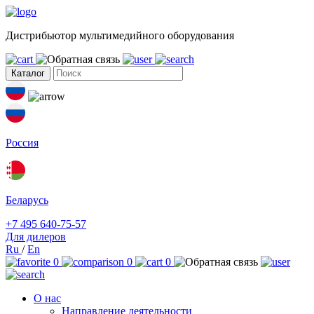
Дистрибьютор мультимедийного оборудования
Каталог
Россия
Беларусь
+7 495 640-75-57
Для дилеров
Ru
/
En
0
0
0
О нас
Направление деятельности