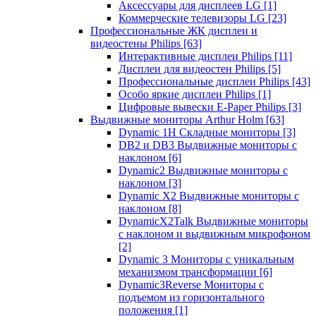
Аксессуары для дисплеев LG
[1]
Коммерческие телевизоры LG
[23]
Профессиональные ЖК дисплеи и
видеостены Philips
[63]
Интерактивные дисплеи Philips
[11]
Дисплеи для видеостен Philips
[5]
Профессиональные дисплеи Philips
[43]
Особо яркие дисплеи Philips
[1]
Цифровые вывески E-Paper Philips
[3]
Выдвижные мониторы Arthur Holm
[63]
Dynamic 1Н Складные мониторы
[3]
DB2 и DB3 Выдвижные мониторы с
наклоном
[6]
Dynamic2 Выдвижные мониторы с
наклоном
[3]
Dynamic X2 Выдвижные мониторы с
наклоном
[8]
DynamicX2Talk Выдвижные мониторы
с наклоном и выдвижным микрофоном
[2]
Dynamic 3 Мониторы с уникальным
механизмом трансформации
[6]
Dynamic3Reverse Мониторы с
подъемом из горизонтального
положения
[1]