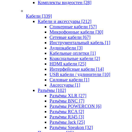
Комплекты видеостен
[28]
Кабели
[339]
Кабели и аксессуары
[212]
Спикерные кабели
[57]
Микрофонные кабели
[30]
Сетевые кабели
[67]
Инструментальный кабель
[1]
Аудиокабели
[3]
Кабельные оплетки
[1]
Коаксиальные кабели
[2]
HDMI кабели
[25]
Интерфейсные кабели
[14]
USB кабели / удлинители
[10]
Силовые кабели
[1]
Аксессуары
[1]
Разъёмы
[102]
Разъёмы XLR
[27]
Разъёмы BNC
[7]
Разъёмы POWERCON
[6]
Разъёмы RCA
[2]
Разъёмы RJ45
[3]
Разъёмы Jack
[25]
Разъёмы Speakon
[32]