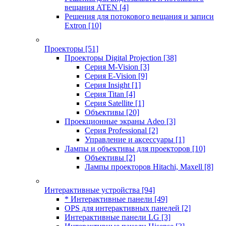
вещания ATEN
[4]
Решения для потокового вещания и записи
Extron
[10]
Проекторы
[51]
Проекторы Digital Projection
[38]
Серия M-Vision
[3]
Серия E-Vision
[9]
Серия Insight
[1]
Серия Titan
[4]
Серия Satellite
[1]
Объективы
[20]
Проекционные экраны Adeo
[3]
Серия Professional
[2]
Управление и аксессуары
[1]
Лампы и объективы для проекторов
[10]
Объективы
[2]
Лампы проекторов Hitachi, Maxell
[8]
Интерактивные устройства
[94]
* Интерактивные панели
[49]
OPS для интерактивных панелей
[2]
Интерактивные панели LG
[3]