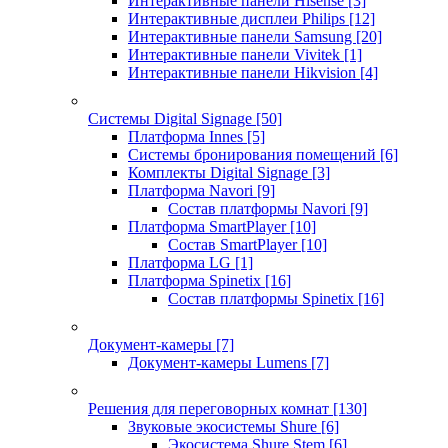
Интерактивные панели Hisense
[3]
Интерактивные дисплеи Philips
[12]
Интерактивные панели Samsung
[20]
Интерактивные панели Vivitek
[1]
Интерактивные панели Hikvision
[4]
Системы Digital Signage
[50]
Платформа Innes
[5]
Системы бронирования помещений
[6]
Комплекты Digital Signage
[3]
Платформа Navori
[9]
Состав платформы Navori
[9]
Платформа SmartPlayer
[10]
Состав SmartPlayer
[10]
Платформа LG
[1]
Платформа Spinetix
[16]
Состав платформы Spinetix
[16]
Документ-камеры
[7]
Документ-камеры Lumens
[7]
Решения для переговорных комнат
[130]
Звуковые экосистемы Shure
[6]
Экосистема Shure Stem
[6]