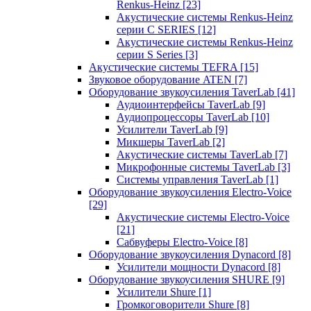
Renkus-Heinz
[23]
Акустические системы Renkus-Heinz
серии C SERIES
[12]
Акустические системы Renkus-Heinz
серии S Series
[3]
Акустические системы TEFRA
[15]
Звуковое оборудование ATEN
[7]
Оборудование звукоусиления TaverLab
[41]
Аудиоинтерфейсы TaverLab
[9]
Аудиопроцессоры TaverLab
[10]
Усилители TaverLab
[9]
Микшеры TaverLab
[2]
Акустические системы TaverLab
[7]
Микрофонные системы TaverLab
[3]
Системы управления TaverLab
[1]
Оборудование звукоусиления Electro-Voice
[29]
Акустические системы Electro-Voice
[21]
Сабвуферы Electro-Voice
[8]
Оборудование звукоусиления Dynacord
[8]
Усилители мощности Dynacord
[8]
Оборудование звукоусиления SHURE
[9]
Усилители Shure
[1]
Громкоговорители Shure
[8]