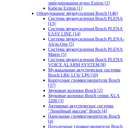
эмбедирования аудио Extron
[2]
Кабели Extron
[1]
Оборудование звукоусиления Bosch
[146]
Система звукоусиления Bosch PLENA
[13]
Система звукоусиления Bosch PLENA
EASY LINE
[14]
Система звукоусиления Bosch PLENA-
All-in-One
[5]
Система звукоусиления Bosch PLENA
Matrix
[5]
Система звукоусиления Bosch PLENA
VOICE ALARM SYSTEM
[8]
Музыкальные акустические системы
Bosch LB6/ LC6/ LP6
[10]
Корпусные громкоговорители Bosch
[37]
Звуковые колонки Bosch
[2]
Звуковые колонки Bosch серии XLA
3200
[3]
Активные акустические системы
"Линейный массив" Bosch
[4]
Панельные громкоговорители Bosch
[4]
Потолочные громкоговорители Bosch