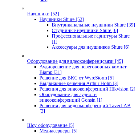
Наушники
[52]
Наушники Shure
[52]
Внутриканальные наушники Shure
[39]
Студийные наушники Shure
[6]
Профессиональные гарнитуры Shure
[1]
Аксессуары для наушников Shure
[6]
Оборудование для видеоконференцсвязи
[45]
Аудиорешение для переговорных комнат
Biamp
[31]
Решение для ВКС от WyreStorm
[5]
Выдвижные решения Arthur Holm
[3]
Решения для видеоконференций Hikvision
[2]
Оборудование для аудио- и
видеоконференций Gonsin
[1]
Решения для видеоконференций TaverLAB
[3]
Шоу-оборудование
[5]
Медиасерверы
[5]