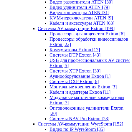
Видео разветвители ATEN
[30]
Видео удлинители ATEN
[79]
Видео конвертеры ATEN
[31]
KVM-переключатели ATEN
[9]
Кабели и аксессуары ATEN
[63]
Системы AV-коммутации Extron
[199]
Процессоры для видеостен Extron
[6]
Процессоры обработки видеосигналов
Extron
[22]
Коммутаторы Extron
[17]
Системы DTP Extron
[43]
USB для профессиональных AV-систем
Extron
[5]
Системы XTP Extron
[30]
Аудиооборудование Extron
[1]
Системы DXP Extron
[6]
Монтажные крепления Extron
[3]
Кабели и адаптеры Extron
[11]
Модульные матричные коммутаторы
Extron
[7]
Оптоволоконные удлинители Extron
[20]
Системы NAV Pro Extron
[28]
Системы AV-коммутации WyreStorm
[152]
Видео по IP WyreStorm
[35]