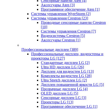
Сенсорные панели Aten
[4]
Аксессуары Aten
[3]
Программное обеспечение Aten
[1]
Системы управления WyreStorm
[2]
Системы управления Crestron
[23]
Проводные сенсорные панели Crestron
[10]
Системы управления Crestron
[7]
Видеосистемы Crestron
[5]
Аксессуары Crestron
[1]
Профессиональные дисплеи
[389]
Профессиональные дисплеи, видеостены и
проекторы LG
[127]
Стандартные дисплеи LG
[2]
Ultra HD дисплеи LG
[26]
Дисплеи для видеостен LG
[13]
Комплекты видеостен LG
[28]
Ultra Stretch дисплеи LG
[2]
Дисплеи повышенной яркости LG
[5]
Прозрачные дисплеи LG
[4]
OLED дисплеи LG
[5]
Сенсорные дисплеи LG
[3]
Проекторы LG
[13]
Программное обеспечение LG
[1]