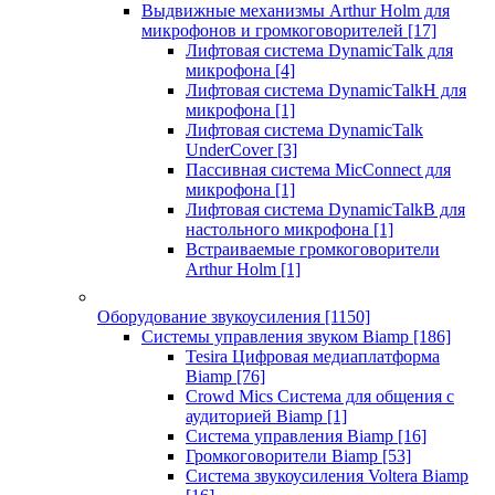
Выдвижные механизмы Arthur Holm для
микрофонов и громкоговорителей
[17]
Лифтовая система DynamicTalk для
микрофона
[4]
Лифтовая система DynamicTalkH для
микрофона
[1]
Лифтовая система DynamicTalk
UnderCover
[3]
Пассивная система MicConnect для
микрофона
[1]
Лифтовая система DynamicTalkB для
настольного микрофона
[1]
Встраиваемые громкоговорители
Arthur Holm
[1]
Оборудование звукоусиления
[1150]
Системы управления звуком Biamp
[186]
Tesira Цифровая медиаплатформа
Biamp
[76]
Crowd Mics Система для общения с
аудиторией Biamp
[1]
Система управления Biamp
[16]
Громкоговорители Biamp
[53]
Система звукоусиления Voltera Biamp