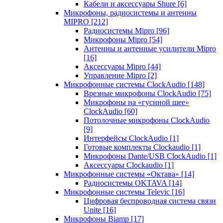
Кабели и аксессуары Shure
[6]
Микрофоны, радиосистемы и антенны
MIPRO
[212]
Радиосистемы Mipro
[96]
Микрофоны Mipro
[54]
Антенны и антенные усилители Mipro
[16]
Аксессуары Mipro
[44]
Управление Mipro
[2]
Микрофонные системы ClockAudio
[148]
Врезные микрофоны ClockAudio
[75]
Микрофоны на «гусиной шее»
ClockAudio
[60]
Потолочные микрофоны ClockAudio
[9]
Интерфейсы ClockAudio
[1]
Готовые комплекты Clockaudio
[1]
Микрофоны Dante/USB ClockAudio
[1]
Аксессуары Clockaudio
[1]
Микрофонные системы «Октава»
[14]
Радиосистемы OKTAVA
[14]
Микрофонные системы Televic
[16]
Цифровая беспроводная система связи
Unite
[16]
Микрофоны Biamp
[17]