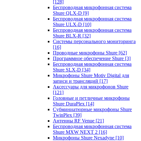
[128]
Беспроводная микрофонная система
Shure QLX-D
[9]
Беспроводная микрофонная система
Shure ULX-D
[10]
Беспроводная микрофонная система
Shure BLX-R
[32]
Системы персонального мониторинга
[16]
Проводные микрофоны Shure
[62]
Программное обеспечение Shure
[3]
Беспроводная микрофонная система
Shure SLX-D
[34]
Микрофоны Shure Motiv Digital для
записи и трансляций
[17]
Аксессуары для микрофонов Shure
[121]
Головные и петличные микрофоны
Shure DuraPlex
[14]
Субминиатюрные микрофоны Shure
TwinPlex
[39]
Антенны RF Venue
[21]
Беспроводная микрофонная система
Shure MXW NEXT 2
[16]
Микрофоны Shure Nexadyne
[10]