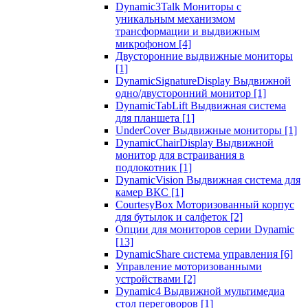
Dynamic3Talk Мониторы с
уникальным механизмом
трансформации и выдвижным
микрофоном
[4]
Двусторонние выдвижные мониторы
[1]
DynamicSignatureDisplay Выдвижной
одно/двусторонний монитор
[1]
DynamicTabLift Выдвижная система
для планшета
[1]
UnderCover Выдвижные мониторы
[1]
DynamicChairDisplay Выдвижной
монитор для встраивания в
подлокотник
[1]
DynamicVision Выдвижная система для
камер ВКС
[1]
CourtesyBox Моторизованный корпус
для бутылок и салфеток
[2]
Опции для мониторов серии Dynamic
[13]
DynamicShare система управления
[6]
Управление моторизованными
устройствами
[2]
Dynamic4 Выдвижной мультимедиа
стол переговоров
[1]