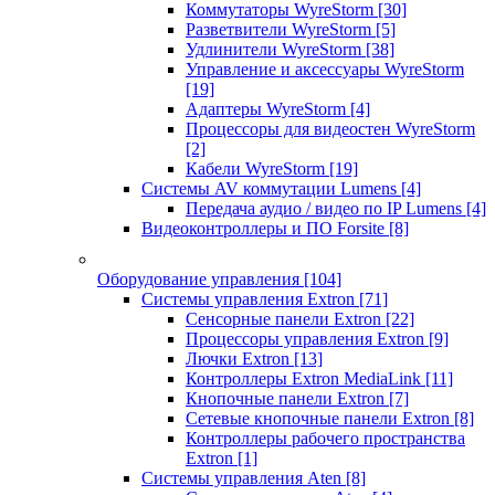
Коммутаторы WyreStorm
[30]
Разветвители WyreStorm
[5]
Удлинители WyreStorm
[38]
Управление и аксессуары WyreStorm
[19]
Адаптеры WyreStorm
[4]
Процессоры для видеостен WyreStorm
[2]
Кабели WyreStorm
[19]
Системы AV коммутации Lumens
[4]
Передача аудио / видео по IP Lumens
[4]
Видеоконтроллеры и ПО Forsite
[8]
Оборудование управления
[104]
Системы управления Extron
[71]
Сенсорные панели Extron
[22]
Процессоры управления Extron
[9]
Лючки Extron
[13]
Контроллеры Extron MediaLink
[11]
Кнопочные панели Extron
[7]
Сетевые кнопочные панели Extron
[8]
Контроллеры рабочего пространства
Extron
[1]
Системы управления Aten
[8]