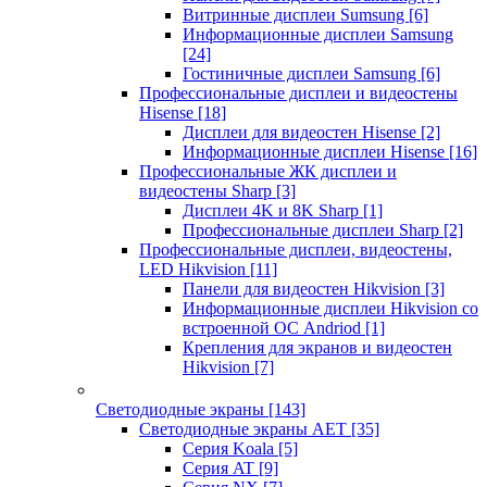
Витринные дисплеи Sumsung
[6]
Информационные дисплеи Samsung
[24]
Гостиничные дисплеи Samsung
[6]
Профессиональные дисплеи и видеостены
Hisense
[18]
Дисплеи для видеостен Hisense
[2]
Информационные дисплеи Hisense
[16]
Профессиональные ЖК дисплеи и
видеостены Sharp
[3]
Дисплеи 4K и 8K Sharp
[1]
Профессиональные дисплеи Sharp
[2]
Профессиональные дисплеи, видеостены,
LED Hikvision
[11]
Панели для видеостен Hikvision
[3]
Информационные дисплеи Hikvision со
встроенной ОС Andriod
[1]
Крепления для экранов и видеостен
Hikvision
[7]
Светодиодные экраны
[143]
Светодиодные экраны AET
[35]
Cерия Koala
[5]
Серия AT
[9]