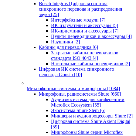
Bosch Integrus Цифровая система
синхронного перевода и распределения
звука
[25]
Интерфейсные модули
[7]
ИК-излучатели и аксессуары
[5]
ИК-приемники и аксессуары
[7]
Пульты переводчиков и аксессуары
[4]
Наушники
[2]
Кабины для переводчика
[6]
Закрытые кабины переводчиков
стандарта ISO 4043
[4]
Настольные кабины переводчиков
[2]
Цифровая ИК система синхронного
перевода Gonsin
[10]
Микрофонные системы и микрофоны
[1084]
Микрофоны, радиосистемы Shure
[660]
Аудиоэкосистема для конференций
Microflex Ecosystem
[55]
Экосистема Shure Stem
[6]
Микшеры и аудиопроцессоры Shure
[2]
Цифровая система Shure Axient Digital
[59]
Микрофоны Shure серии Microflex