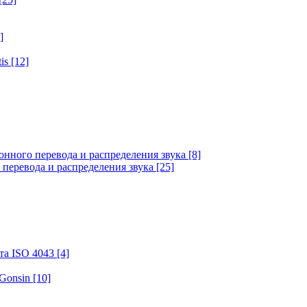
]
tis
[12]
онного перевода и распределения звука
[8]
 перевода и распределения звука
[25]
та ISO 4043
[4]
 Gonsin
[10]