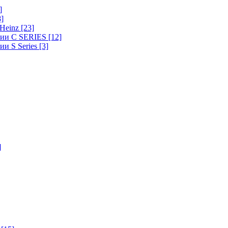
]
8]
-Heinz
[23]
ерии C SERIES
[12]
ии S Series
[3]
]