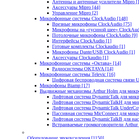
Антенны и антенные усилители Mipro
[
Аксессуары Mipro
[44]
Управление Mipro
[2]
Микрофонные системы ClockAudio
[148]
Врезные микрофоны ClockAudio
[75]
Микрофоны на «гусиной шее» ClockAu
Потолочные микрофоны ClockAudio
[9]
Интерфейсы ClockAudio
[1]
Готовые комплекты Clockaudio
[1]
Микрофоны Dante/USB ClockAudio
[1]
Аксессуары Clockaudio
[1]
Микрофонные системы «Октава»
[14]
Радиосистемы OKTAVA
[14]
Микрофонные системы Televic
[16]
Цифровая беспроводная система связи U
Микрофоны Biamp
[17]
Выдвижные механизмы Arthur Holm для микр
Лифтовая система DynamicTalk для ми
Лифтовая система DynamicTalkH для м
Лифтовая система DynamicTalk UnderCo
Пассивная система MicConnect для мик
Лифтовая система DynamicTalkB для на
Встраиваемые громкоговорители Arthu
Оборудование звукоусиления
[1150]