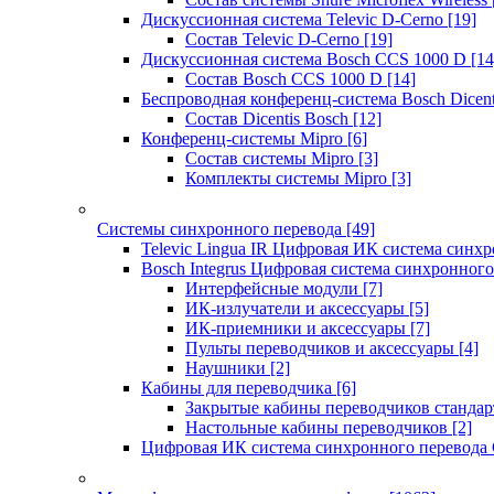
Дискуссионная система Televic D-Cerno
[19]
Состав Televic D-Cerno
[19]
Дискуссионная система Bosch CCS 1000 D
[14
Состав Bosch CCS 1000 D
[14]
Беспроводная конференц-система Bosch Dicen
Состав Dicentis Bosch
[12]
Конференц-системы Mipro
[6]
Состав системы Mipro
[3]
Комплекты системы Mipro
[3]
Системы синхронного перевода
[49]
Televic Lingua IR Цифровая ИК система синхр
Bosch Integrus Цифровая система синхронного
Интерфейсные модули
[7]
ИК-излучатели и аксессуары
[5]
ИК-приемники и аксессуары
[7]
Пульты переводчиков и аксессуары
[4]
Наушники
[2]
Кабины для переводчика
[6]
Закрытые кабины переводчиков стандар
Настольные кабины переводчиков
[2]
Цифровая ИК система синхронного перевода