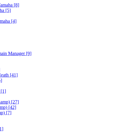
Yamaha
[8]
aha
[5]
amaha
[4]
main Manager
[9]
]
Heath
[41]
5]
h
[1]
iamp)
[27]
amp)
[42]
mp)
[7]
1]