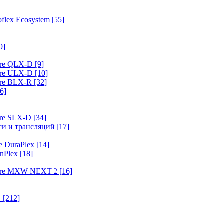
flex Ecosystem
[55]
9]
ure QLX-D
[9]
ure ULX-D
[10]
ure BLX-R
[32]
6]
ure SLX-D
[34]
иси и трансляций
[17]
e DuraPlex
[14]
nPlex
[18]
hure MXW NEXT 2
[16]
O
[212]