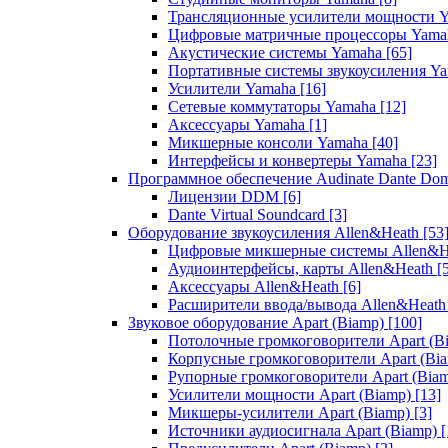
Трансляционные усилители мощности 
Цифровые матричные процессоры Yam
Акустические системы Yamaha
[65]
Портативные системы звукоусиления Y
Усилители Yamaha
[16]
Сетевые коммутаторы Yamaha
[12]
Аксессуары Yamaha
[1]
Микшерные консоли Yamaha
[40]
Интерфейсы и конвертеры Yamaha
[23]
Программное обеспечение Audinate Dante Do
Лицензии DDM
[6]
Dante Virtual Soundcard
[3]
Оборудование звукоусиления Allen&Heath
[53
Цифровые микшерные системы Allen&
Аудиоинтерфейсы, карты Allen&Heath
[
Аксессуары Allen&Heath
[6]
Расширители ввода/вывода Allen&Heat
Звуковое оборудование Apart (Biamp)
[100]
Потолочные громкоговорители Apart (B
Корпусные громкоговорители Apart (Bi
Рупорные громкоговорители Apart (Bia
Усилители мощности Apart (Biamp)
[13]
Микшеры-усилители Apart (Biamp)
[3]
Источники аудиосигнала Apart (Biamp)
[