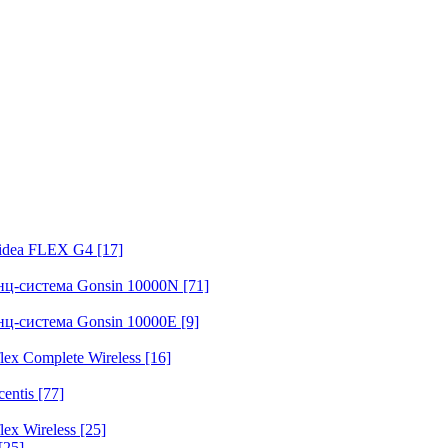
fidea FLEX G4
[17]
нц-система Gonsin 10000N
[71]
нц-система Gonsin 10000E
[9]
ex Complete Wireless
[16]
entis
[77]
ex Wireless
[25]
[25]