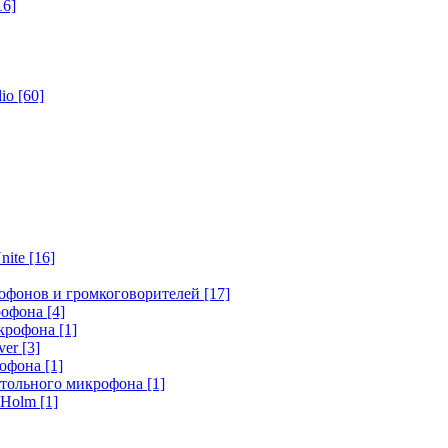
16]
dio
[60]
nite
[16]
офонов и громкоговорителей
[17]
крофона
[4]
икрофона
[1]
ver
[3]
рофона
[1]
стольного микрофона
[1]
r Holm
[1]