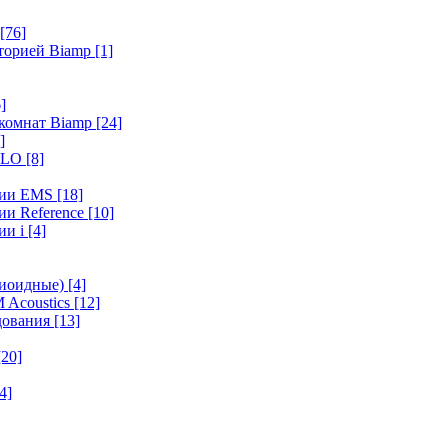
[76]
иторией Biamp
[1]
]
 комнат Biamp
[24]
]
HALO
[8]
ерии EMS
[18]
ии Reference
[10]
ии i
[4]
диоидные)
[4]
 Acoustics
[12]
удования
[13]
[20]
4]