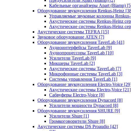
Предусилители Apart (Biamp)
[2]
Кабельные органайзеры Apart (Biamp)
[5
Оборудование звукоусиления Renkus-Heinz
[3
Управляемые звуковые колонны Renkus
Акустические системы Renkus-Heinz с
Акустические системы Renkus-Heinz сер
Акустические системы TEFRA
[15]
Звуковое оборудование ATEN
[7]
Оборудование звукоусиления TaverLab
[41]
Аудиоинтерфейсы TaverLab
[9]
Аудиопроцессоры TaverLab
[10]
Усилители TaverLab
[9]
Микшеры TaverLab
[2]
Акустические системы TaverLab
[7]
Микрофонные системы TaverLab
[3]
Системы управления TaverLab
[1]
Оборудование звукоусиления Electro-Voice
[29
Акустические системы Electro-Voice
[21]
Сабвуферы Electro-Voice
[8]
Оборудование звукоусиления Dynacord
[8]
Усилители мощности Dynacord
[8]
Оборудование звукоусиления SHURE
[9]
Усилители Shure
[1]
Громкоговорители Shure
[8]
Акустические системы DS Proaudio
[42]