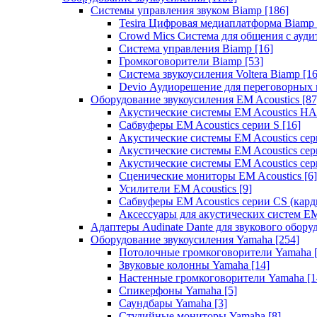
Системы управления звуком Biamp
[186]
Tesira Цифровая медиаплатформа Biamp
Crowd Mics Система для общения с ауд
Система управления Biamp
[16]
Громкоговорители Biamp
[53]
Система звукоусиления Voltera Biamp
[16
Devio Аудиорешение для переговорных
Оборудование звукоусиления EM Acoustics
[87
Акустические системы EM Acoustics 
Сабвуферы EM Acoustics серии S
[16]
Акустические системы EM Acoustics с
Акустические системы EM Acoustics сер
Акустические системы EM Acoustics сер
Сценические мониторы EM Acoustics
[6]
Усилители EM Acoustics
[9]
Сабвуферы EM Acoustics серии CS (кар
Аксессуары для акустических систем EM
Адаптеры Audinate Dante для звукового обор
Оборудование звукоусиления Yamaha
[254]
Потолочные громкоговорители Yamaha
Звуковые колонны Yamaha
[14]
Настенные громкоговорители Yamaha
[1
Спикерфоны Yamaha
[5]
Саундбары Yamaha
[3]
Студийные мониторы Yamaha
[8]