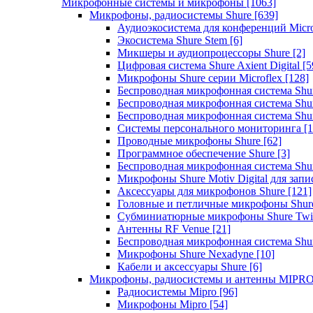
Микрофонные системы и микрофоны
[1063]
Микрофоны, радиосистемы Shure
[639]
Аудиоэкосистема для конференций Micro
Экосистема Shure Stem
[6]
Микшеры и аудиопроцессоры Shure
[2]
Цифровая система Shure Axient Digital
[5
Микрофоны Shure серии Microflex
[128]
Беспроводная микрофонная система Sh
Беспроводная микрофонная система Sh
Беспроводная микрофонная система Sh
Системы персонального мониторинга
[1
Проводные микрофоны Shure
[62]
Программное обеспечение Shure
[3]
Беспроводная микрофонная система Sh
Микрофоны Shure Motiv Digital для зап
Аксессуары для микрофонов Shure
[121]
Головные и петличные микрофоны Shur
Субминиатюрные микрофоны Shure Twi
Антенны RF Venue
[21]
Беспроводная микрофонная система S
Микрофоны Shure Nexadyne
[10]
Кабели и аксессуары Shure
[6]
Микрофоны, радиосистемы и антенны MIPR
Радиосистемы Mipro
[96]
Микрофоны Mipro
[54]