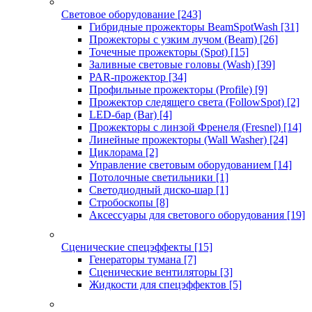
Световое оборудование
[243]
Гибридные прожекторы BeamSpotWash
[31]
Прожекторы с узким лучом (Beam)
[26]
Точечные прожекторы (Spot)
[15]
Заливные световые головы (Wash)
[39]
PAR-прожектор
[34]
Профильные прожекторы (Profile)
[9]
Прожектор следящего света (FollowSpot)
[2]
LED-бар (Bar)
[4]
Прожекторы с линзой Френеля (Fresnel)
[14]
Линейные прожекторы (Wall Washer)
[24]
Циклорама
[2]
Управление световым оборудованием
[14]
Потолочные светильники
[1]
Светодиодный диско-шар
[1]
Стробоскопы
[8]
Аксессуары для светового оборудования
[19]
Сценические спецэффекты
[15]
Генераторы тумана
[7]
Сценические вентиляторы
[3]
Жидкости для спецэффектов
[5]