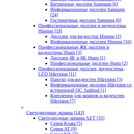
Витринные дисплеи Sumsung
[6]
Информационные дисплеи Samsung
[24]
Гостиничные дисплеи Samsung
[6]
Профессиональные дисплеи и видеостены
Hisense
[18]
Дисплеи для видеостен Hisense
[2]
Информационные дисплеи Hisense
[16]
Профессиональные ЖК дисплеи и
видеостены Sharp
[3]
Дисплеи 4K и 8K Sharp
[1]
Профессиональные дисплеи Sharp
[2]
Профессиональные дисплеи, видеостены,
LED Hikvision
[11]
Панели для видеостен Hikvision
[3]
Информационные дисплеи Hikvision со
встроенной ОС Andriod
[1]
Крепления для экранов и видеостен
Hikvision
[7]
Светодиодные экраны
[143]
Светодиодные экраны AET
[35]
Cерия Koala
[5]
Серия AT
[9]