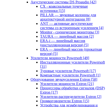
Акустические системы DS Proaudio
[42]
CX - коаксиальные точечные
источники
[15]
PILLAR — звуковые колонны для
архитектурной интеграции
[8]
ANT — активные акустические
системы со встроенным усилением
[4]
Monitor - сценические мониторы
[3]
TAURA — линейный массив
[2]
ERA-i — линейный массив
(инсталляционная версия)
[5]
ERA — линейный массив (прокатная
версия)
[5]
Усилители мощности Powersoft
[49]
Инсталляционные усилители Powersoft
[31]
Туровые усилители Powersoft
[17]
Компактные усилители Powersoft
[1]
Оборудование звукоусиления Extron
[58]
Усилители мощности Extron
[21]
Процессоры обработки сигналов (DSP)
Extron
[17]
Усилители-распределители Extron
[2]
Громкоговорители Extron
[15]
Устройства для деэмбедирования и