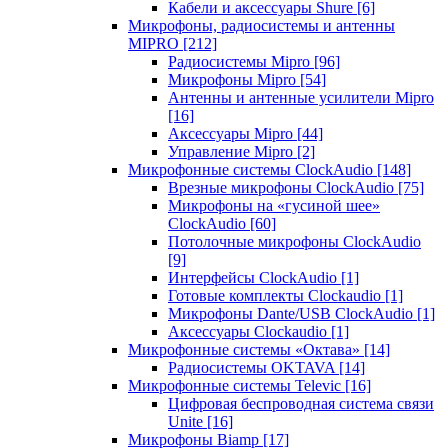
Кабели и аксессуары Shure
[6]
Микрофоны, радиосистемы и антенны
MIPRO
[212]
Радиосистемы Mipro
[96]
Микрофоны Mipro
[54]
Антенны и антенные усилители Mipro
[16]
Аксессуары Mipro
[44]
Управление Mipro
[2]
Микрофонные системы ClockAudio
[148]
Врезные микрофоны ClockAudio
[75]
Микрофоны на «гусиной шее»
ClockAudio
[60]
Потолочные микрофоны ClockAudio
[9]
Интерфейсы ClockAudio
[1]
Готовые комплекты Clockaudio
[1]
Микрофоны Dante/USB ClockAudio
[1]
Аксессуары Clockaudio
[1]
Микрофонные системы «Октава»
[14]
Радиосистемы OKTAVA
[14]
Микрофонные системы Televic
[16]
Цифровая беспроводная система связи
Unite
[16]
Микрофоны Biamp
[17]