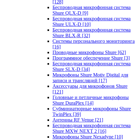
[128]
Беспроводная микрофонная система
Shure QLX-D
[9]
Беспроводная микрофонная система
Shure ULX-D
[10]
Беспроводная микрофонная система
Shure BLX-R
[32]
Системы персонального мониторинга
[16]
Проводные микрофоны Shure
[62]
Программное обеспечение Shure
[3]
Беспроводная микрофонная система
Shure SLX-D
[34]
Микрофоны Shure Motiv Digital для
записи и трансляций
[17]
Аксессуары для микрофонов Shure
[121]
Головные и петличные микрофоны
Shure DuraPlex
[14]
Субминиатюрные микрофоны Shure
TwinPlex
[39]
Антенны RF Venue
[21]
Беспроводная микрофонная система
Shure MXW NEXT 2
[16]
Микрофоны Shure Nexadyne
[10]