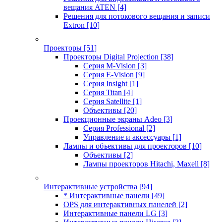
вещания ATEN
[4]
Решения для потокового вещания и записи
Extron
[10]
Проекторы
[51]
Проекторы Digital Projection
[38]
Серия M-Vision
[3]
Серия E-Vision
[9]
Серия Insight
[1]
Серия Titan
[4]
Серия Satellite
[1]
Объективы
[20]
Проекционные экраны Adeo
[3]
Серия Professional
[2]
Управление и аксессуары
[1]
Лампы и объективы для проекторов
[10]
Объективы
[2]
Лампы проекторов Hitachi, Maxell
[8]
Интерактивные устройства
[94]
* Интерактивные панели
[49]
OPS для интерактивных панелей
[2]
Интерактивные панели LG
[3]