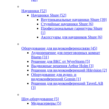
Наушники
[52]
Наушники Shure
[52]
Внутриканальные наушники Shure
[39]
Студийные наушники Shure
[6]
Профессиональные гарнитуры Shure
[1]
Аксессуары для наушников Shure
[6]
Оборудование для видеоконференцсвязи
[45]
Аудиорешение для переговорных комнат
Biamp
[31]
Решение для ВКС от WyreStorm
[5]
Выдвижные решения Arthur Holm
[3]
Решения для видеоконференций Hikvision
[2]
Оборудование для аудио- и
видеоконференций Gonsin
[1]
Решения для видеоконференций TaverLAB
[3]
Шоу-оборудование
[5]
Медиасерверы
[5]