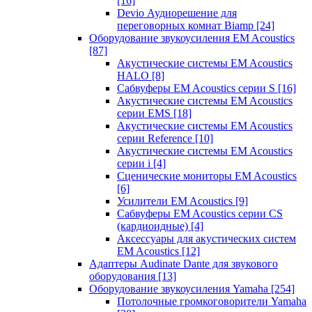
[16]
Devio Аудиорешение для
переговорных комнат Biamp
[24]
Оборудование звукоусиления EM Acoustics
[87]
Акустические системы EM Acoustics
HALO
[8]
Сабвуферы EM Acoustics серии S
[16]
Акустические системы EM Acoustics
серии EMS
[18]
Акустические системы EM Acoustics
серии Reference
[10]
Акустические системы EM Acoustics
серии i
[4]
Сценические мониторы EM Acoustics
[6]
Усилители EM Acoustics
[9]
Сабвуферы EM Acoustics серии CS
(кардиоидные)
[4]
Аксессуары для акустических систем
EM Acoustics
[12]
Адаптеры Audinate Dante для звукового
оборудования
[13]
Оборудование звукоусиления Yamaha
[254]
Потолочные громкоговорители Yamaha