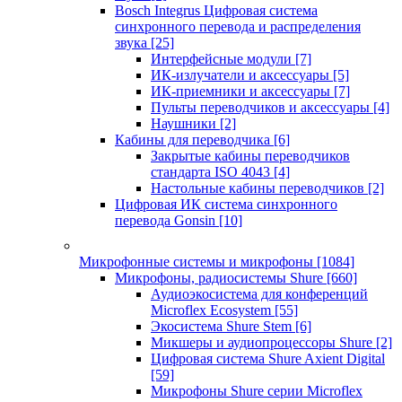
Bosch Integrus Цифровая система
синхронного перевода и распределения
звука
[25]
Интерфейсные модули
[7]
ИК-излучатели и аксессуары
[5]
ИК-приемники и аксессуары
[7]
Пульты переводчиков и аксессуары
[4]
Наушники
[2]
Кабины для переводчика
[6]
Закрытые кабины переводчиков
стандарта ISO 4043
[4]
Настольные кабины переводчиков
[2]
Цифровая ИК система синхронного
перевода Gonsin
[10]
Микрофонные системы и микрофоны
[1084]
Микрофоны, радиосистемы Shure
[660]
Аудиоэкосистема для конференций
Microflex Ecosystem
[55]
Экосистема Shure Stem
[6]
Микшеры и аудиопроцессоры Shure
[2]
Цифровая система Shure Axient Digital
[59]
Микрофоны Shure серии Microflex