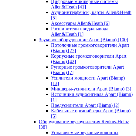
Цифровые микшерные системы
Allen&Heath
[41]
Аудиоинтерфейсы, карты Allen&Heath
[5]
Аксессуары Allen&Heath
[6]
Расширители ввода/вывода
Allen&Heath
[1]
Звуковое оборудование Apart (Biamp)
[100]
Потолочные громкоговорители Apart
(Biamp)
[27]
Корпусные громкоговорители Apart
(Biamp)
[42]
Рупорные громкоговорители Apart
(Biamp)
[7]
Усилители мощности Apart (Biamp)
[13]
Микшеры-усилители Apart (Biamp)
[3]
Источники аудиосигнала Apart (Biamp)
[1]
Предусилители Apart (Biamp)
[2]
Кабельные органайзеры Apart (Biamp)
[5]
Оборудование звукоусиления Renkus-Heinz
[38]
Управляемые звуковые колонны