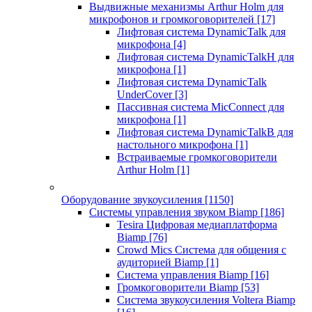
Выдвижные механизмы Arthur Holm для
микрофонов и громкоговорителей
[17]
Лифтовая система DynamicTalk для
микрофона
[4]
Лифтовая система DynamicTalkH для
микрофона
[1]
Лифтовая система DynamicTalk
UnderCover
[3]
Пассивная система MicConnect для
микрофона
[1]
Лифтовая система DynamicTalkB для
настольного микрофона
[1]
Встраиваемые громкоговорители
Arthur Holm
[1]
Оборудование звукоусиления
[1150]
Системы управления звуком Biamp
[186]
Tesira Цифровая медиаплатформа
Biamp
[76]
Crowd Mics Система для общения с
аудиторией Biamp
[1]
Система управления Biamp
[16]
Громкоговорители Biamp
[53]
Система звукоусиления Voltera Biamp