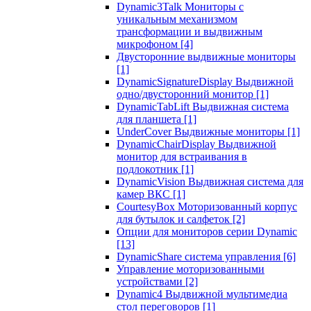
Dynamic3Talk Мониторы с
уникальным механизмом
трансформации и выдвижным
микрофоном
[4]
Двусторонние выдвижные мониторы
[1]
DynamicSignatureDisplay Выдвижной
одно/двусторонний монитор
[1]
DynamicTabLift Выдвижная система
для планшета
[1]
UnderCover Выдвижные мониторы
[1]
DynamicChairDisplay Выдвижной
монитор для встраивания в
подлокотник
[1]
DynamicVision Выдвижная система для
камер ВКС
[1]
CourtesyBox Моторизованный корпус
для бутылок и салфеток
[2]
Опции для мониторов серии Dynamic
[13]
DynamicShare система управления
[6]
Управление моторизованными
устройствами
[2]
Dynamic4 Выдвижной мультимедиа
стол переговоров
[1]