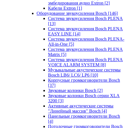
эмбедирования аудио Extron
[2]
Кабели Extron
[1]
Оборудование звукоусиления Bosch
[146]
Система звукоусиления Bosch PLENA
[13]
Система звукоусиления Bosch PLENA
EASY LINE
[14]
Система звукоусиления Bosch PLENA-
All-in-One
[5]
Система звукоусиления Bosch PLENA
Matrix
[5]
Система звукоусиления Bosch PLENA
VOICE ALARM SYSTEM
[8]
Музыкальные акустические системы
Bosch LB6/ LC6/ LP6
[10]
Корпусные громкоговорители Bosch
[37]
Звуковые колонки Bosch
[2]
Звуковые колонки Bosch серии XLA
3200
[3]
Активные акустические системы
"Линейный массив" Bosch
[4]
Панельные громкоговорители Bosch
[4]
Потолочные громкоговорители Bosch