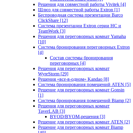
Решения для совместной работы Vivitek
[4]
Шлюз для совместной работы Extron
[1]
Беспроводная система презентации Barco
ClickShare
[12]
Система презентации Extron серии HC и
TeamWork
[3]
Решения для переговорных комнат Yamaha
[10]
Система бронирования переговорных Extron
[4]
Состав системы бронирования
переговорных
[4]
Решения для переговорных комнат
WyreStorm
[29]
Решения «все-в-одном» Kandao
[8]
Система бронирования помещений ATEN
[5]
Решение для переговорных комнат Gonsin
[1]
Система бронирования помещений Biamp
[2]
Решения для переговорных комнат
TaverLAB
[3]
BYOD/BYOM-решения
[3]
Решение для переговорных комнат ATEN
[2]
Решение для переговорных комнат Biamp
[40]