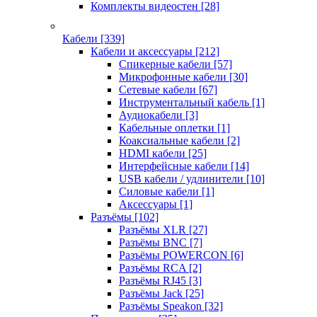
Комплекты видеостен
[28]
Кабели
[339]
Кабели и аксессуары
[212]
Спикерные кабели
[57]
Микрофонные кабели
[30]
Сетевые кабели
[67]
Инструментальный кабель
[1]
Аудиокабели
[3]
Кабельные оплетки
[1]
Коаксиальные кабели
[2]
HDMI кабели
[25]
Интерфейсные кабели
[14]
USB кабели / удлинители
[10]
Силовые кабели
[1]
Аксессуары
[1]
Разъёмы
[102]
Разъёмы XLR
[27]
Разъёмы BNC
[7]
Разъёмы POWERCON
[6]
Разъёмы RCA
[2]
Разъёмы RJ45
[3]
Разъёмы Jack
[25]
Разъёмы Speakon
[32]