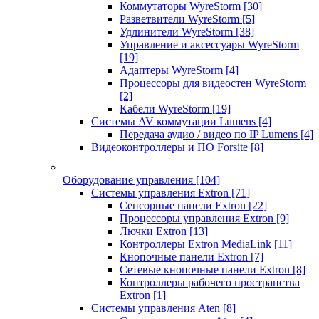
Коммутаторы WyreStorm
[30]
Разветвители WyreStorm
[5]
Удлинители WyreStorm
[38]
Управление и аксессуары WyreStorm
[19]
Адаптеры WyreStorm
[4]
Процессоры для видеостен WyreStorm
[2]
Кабели WyreStorm
[19]
Системы AV коммутации Lumens
[4]
Передача аудио / видео по IP Lumens
[4]
Видеоконтроллеры и ПО Forsite
[8]
Оборудование управления
[104]
Системы управления Extron
[71]
Сенсорные панели Extron
[22]
Процессоры управления Extron
[9]
Лючки Extron
[13]
Контроллеры Extron MediaLink
[11]
Кнопочные панели Extron
[7]
Сетевые кнопочные панели Extron
[8]
Контроллеры рабочего пространства
Extron
[1]
Системы управления Aten
[8]