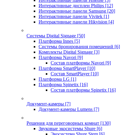
Интерактивные панели Hisense
[3]
Интерактивные дисплеи Philips
[12]
Интерактивные панели Samsung
[20]
Интерактивные панели Vivitek
[1]
Интерактивные панели Hikvision
[4]
Системы Digital Signage
[50]
Платформа Innes
[5]
Системы бронирования помещений
[6]
Комплекты Digital Signage
[3]
Платформа Navori
[9]
Состав платформы Navori
[9]
Платформа SmartPlayer
[10]
Состав SmartPlayer
[10]
Платформа LG
[1]
Платформа Spinetix
[16]
Состав платформы Spinetix
[16]
Документ-камеры
[7]
Документ-камеры Lumens
[7]
Решения для переговорных комнат
[130]
Звуковые экосистемы Shure
[6]
Экосистема Shure Stem
[6]