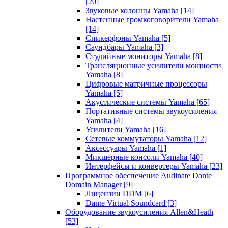
[20]
Звуковые колонны Yamaha
[14]
Настенные громкоговорители Yamaha
[14]
Спикерфоны Yamaha
[5]
Саундбары Yamaha
[3]
Студийные мониторы Yamaha
[8]
Трансляционные усилители мощности
Yamaha
[8]
Цифровые матричные процессоры
Yamaha
[5]
Акустические системы Yamaha
[65]
Портативные системы звукоусиления
Yamaha
[4]
Усилители Yamaha
[16]
Сетевые коммутаторы Yamaha
[12]
Аксессуары Yamaha
[1]
Микшерные консоли Yamaha
[40]
Интерфейсы и конвертеры Yamaha
[23]
Программное обеспечение Audinate Dante
Domain Manager
[9]
Лицензии DDM
[6]
Dante Virtual Soundcard
[3]
Оборудование звукоусиления Allen&Heath
[53]