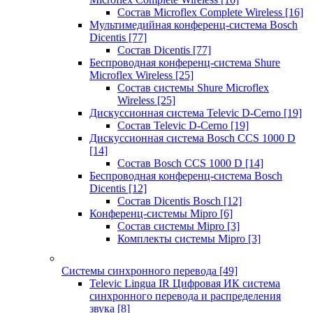
Состав Microflex Complete Wireless
[16]
Мультимедийная конференц-система Bosch
Dicentis
[77]
Состав Dicentis
[77]
Беспроводная конференц-система Shure
Microflex Wireless
[25]
Состав системы Shure Microflex
Wireless
[25]
Дискуссионная система Televic D-Cerno
[19]
Состав Televic D-Cerno
[19]
Дискуссионная система Bosch CCS 1000 D
[14]
Состав Bosch CCS 1000 D
[14]
Беспроводная конференц-система Bosch
Dicentis
[12]
Состав Dicentis Bosch
[12]
Конференц-системы Mipro
[6]
Состав системы Mipro
[3]
Комплекты системы Mipro
[3]
Системы синхронного перевода
[49]
Televic Lingua IR Цифровая ИК система
синхронного перевода и распределения
звука
[8]