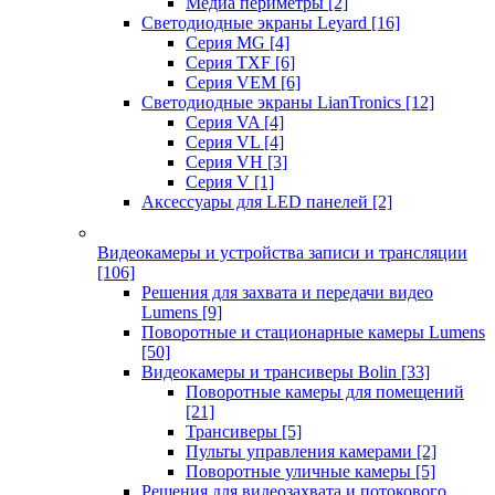
Медиа периметры
[2]
Светодиодные экраны Leyard
[16]
Серия MG
[4]
Серия TXF
[6]
Серия VEM
[6]
Светодиодные экраны LianTronics
[12]
Серия VA
[4]
Серия VL
[4]
Серия VH
[3]
Серия V
[1]
Аксессуары для LED панелей
[2]
Видеокамеры и устройства записи и трансляции
[106]
Решения для захвата и передачи видео
Lumens
[9]
Поворотные и стационарные камеры Lumens
[50]
Видеокамеры и трансиверы Bolin
[33]
Поворотные камеры для помещений
[21]
Трансиверы
[5]
Пульты управления камерами
[2]
Поворотные уличные камеры
[5]
Решения для видеозахвата и потокового