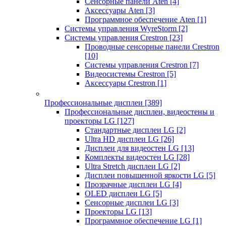
Сенсорные панели Aten
[4]
Аксессуары Aten
[3]
Программное обеспечение Aten
[1]
Системы управления WyreStorm
[2]
Системы управления Crestron
[23]
Проводные сенсорные панели Crestron
[10]
Системы управления Crestron
[7]
Видеосистемы Crestron
[5]
Аксессуары Crestron
[1]
Профессиональные дисплеи
[389]
Профессиональные дисплеи, видеостены и
проекторы LG
[127]
Стандартные дисплеи LG
[2]
Ultra HD дисплеи LG
[26]
Дисплеи для видеостен LG
[13]
Комплекты видеостен LG
[28]
Ultra Stretch дисплеи LG
[2]
Дисплеи повышенной яркости LG
[5]
Прозрачные дисплеи LG
[4]
OLED дисплеи LG
[5]
Сенсорные дисплеи LG
[3]
Проекторы LG
[13]
Программное обеспечение LG
[1]