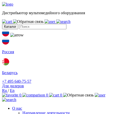
Дистрибьютор мультимедийного оборудования
Каталог
Россия
Беларусь
+7 495 640-75-57
Для дилеров
Ru
/
En
0
0
0
О нас
Направление деятельности