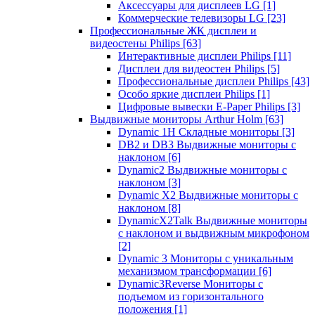
Аксессуары для дисплеев LG
[1]
Коммерческие телевизоры LG
[23]
Профессиональные ЖК дисплеи и
видеостены Philips
[63]
Интерактивные дисплеи Philips
[11]
Дисплеи для видеостен Philips
[5]
Профессиональные дисплеи Philips
[43]
Особо яркие дисплеи Philips
[1]
Цифровые вывески E-Paper Philips
[3]
Выдвижные мониторы Arthur Holm
[63]
Dynamic 1Н Складные мониторы
[3]
DB2 и DB3 Выдвижные мониторы с
наклоном
[6]
Dynamic2 Выдвижные мониторы с
наклоном
[3]
Dynamic X2 Выдвижные мониторы с
наклоном
[8]
DynamicX2Talk Выдвижные мониторы
с наклоном и выдвижным микрофоном
[2]
Dynamic 3 Мониторы с уникальным
механизмом трансформации
[6]
Dynamic3Reverse Мониторы с
подъемом из горизонтального
положения
[1]