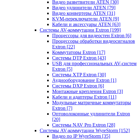
Видео разветвители ATEN
[30]
Видео удлинители ATEN
[79]
Видео конвертеры ATEN
[31]
KVM-переключатели ATEN
[9]
Кабели и аксессуары ATEN
[63]
Системы AV-коммутации Extron
[199]
Процессоры для видеостен Extron
[6]
Процессоры обработки видеосигналов
Extron
[22]
Коммутаторы Extron
[17]
Системы DTP Extron
[43]
USB для профессиональных AV-систем
Extron
[5]
Системы XTP Extron
[30]
Аудиооборудование Extron
[1]
Системы DXP Extron
[6]
Монтажные крепления Extron
[3]
Кабели и адаптеры Extron
[11]
Модульные матричные коммутаторы
Extron
[7]
Оптоволоконные удлинители Extron
[20]
Системы NAV Pro Extron
[28]
Системы AV-коммутации WyreStorm
[152]
Видео по IP WyreStorm
[35]