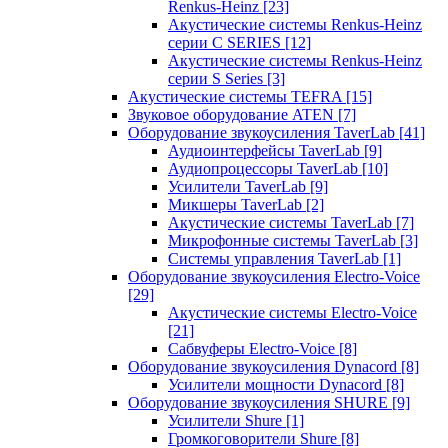
Renkus-Heinz
[23]
Акустические системы Renkus-Heinz
серии C SERIES
[12]
Акустические системы Renkus-Heinz
серии S Series
[3]
Акустические системы TEFRA
[15]
Звуковое оборудование ATEN
[7]
Оборудование звукоусиления TaverLab
[41]
Аудиоинтерфейсы TaverLab
[9]
Аудиопроцессоры TaverLab
[10]
Усилители TaverLab
[9]
Микшеры TaverLab
[2]
Акустические системы TaverLab
[7]
Микрофонные системы TaverLab
[3]
Системы управления TaverLab
[1]
Оборудование звукоусиления Electro-Voice
[29]
Акустические системы Electro-Voice
[21]
Сабвуферы Electro-Voice
[8]
Оборудование звукоусиления Dynacord
[8]
Усилители мощности Dynacord
[8]
Оборудование звукоусиления SHURE
[9]
Усилители Shure
[1]
Громкоговорители Shure
[8]