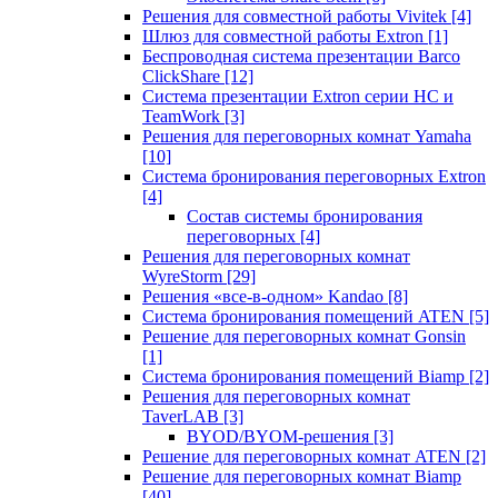
Решения для совместной работы Vivitek
[4]
Шлюз для совместной работы Extron
[1]
Беспроводная система презентации Barco
ClickShare
[12]
Система презентации Extron серии HC и
TeamWork
[3]
Решения для переговорных комнат Yamaha
[10]
Система бронирования переговорных Extron
[4]
Состав системы бронирования
переговорных
[4]
Решения для переговорных комнат
WyreStorm
[29]
Решения «все-в-одном» Kandao
[8]
Система бронирования помещений ATEN
[5]
Решение для переговорных комнат Gonsin
[1]
Система бронирования помещений Biamp
[2]
Решения для переговорных комнат
TaverLAB
[3]
BYOD/BYOM-решения
[3]
Решение для переговорных комнат ATEN
[2]
Решение для переговорных комнат Biamp
[40]