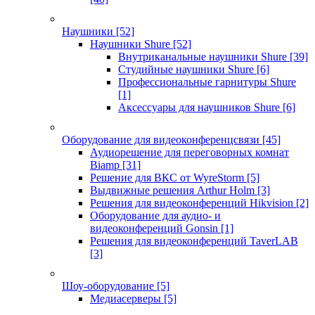
Наушники
[52]
Наушники Shure
[52]
Внутриканальные наушники Shure
[39]
Студийные наушники Shure
[6]
Профессиональные гарнитуры Shure
[1]
Аксессуары для наушников Shure
[6]
Оборудование для видеоконференцсвязи
[45]
Аудиорешение для переговорных комнат
Biamp
[31]
Решение для ВКС от WyreStorm
[5]
Выдвижные решения Arthur Holm
[3]
Решения для видеоконференций Hikvision
[2]
Оборудование для аудио- и
видеоконференций Gonsin
[1]
Решения для видеоконференций TaverLAB
[3]
Шоу-оборудование
[5]
Медиасерверы
[5]