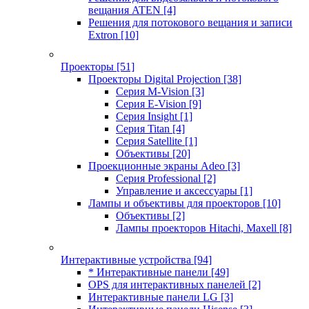
вещания ATEN
[4]
Решения для потокового вещания и записи
Extron
[10]
Проекторы
[51]
Проекторы Digital Projection
[38]
Серия M-Vision
[3]
Серия E-Vision
[9]
Серия Insight
[1]
Серия Titan
[4]
Серия Satellite
[1]
Объективы
[20]
Проекционные экраны Adeo
[3]
Серия Professional
[2]
Управление и аксессуары
[1]
Лампы и объективы для проекторов
[10]
Объективы
[2]
Лампы проекторов Hitachi, Maxell
[8]
Интерактивные устройства
[94]
* Интерактивные панели
[49]
OPS для интерактивных панелей
[2]
Интерактивные панели LG
[3]