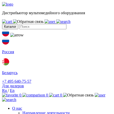
Дистрибьютор мультимедийного оборудования
Каталог
Россия
Беларусь
+7 495 640-75-57
Для дилеров
Ru
/
En
0
0
0
О нас
Направление деятельности