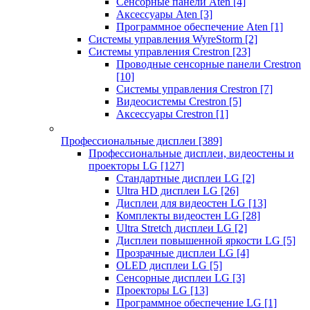
Сенсорные панели Aten
[4]
Аксессуары Aten
[3]
Программное обеспечение Aten
[1]
Системы управления WyreStorm
[2]
Системы управления Crestron
[23]
Проводные сенсорные панели Crestron
[10]
Системы управления Crestron
[7]
Видеосистемы Crestron
[5]
Аксессуары Crestron
[1]
Профессиональные дисплеи
[389]
Профессиональные дисплеи, видеостены и
проекторы LG
[127]
Стандартные дисплеи LG
[2]
Ultra HD дисплеи LG
[26]
Дисплеи для видеостен LG
[13]
Комплекты видеостен LG
[28]
Ultra Stretch дисплеи LG
[2]
Дисплеи повышенной яркости LG
[5]
Прозрачные дисплеи LG
[4]
OLED дисплеи LG
[5]
Сенсорные дисплеи LG
[3]
Проекторы LG
[13]
Программное обеспечение LG
[1]