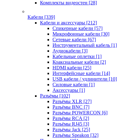
Комплекты видеостен
[28]
Кабели
[339]
Кабели и аксессуары
[212]
Спикерные кабели
[57]
Микрофонные кабели
[30]
Сетевые кабели
[67]
Инструментальный кабель
[1]
Аудиокабели
[3]
Кабельные оплетки
[1]
Коаксиальные кабели
[2]
HDMI кабели
[25]
Интерфейсные кабели
[14]
USB кабели / удлинители
[10]
Силовые кабели
[1]
Аксессуары
[1]
Разъёмы
[102]
Разъёмы XLR
[27]
Разъёмы BNC
[7]
Разъёмы POWERCON
[6]
Разъёмы RCA
[2]
Разъёмы RJ45
[3]
Разъёмы Jack
[25]
Разъёмы Speakon
[32]