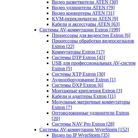
Видео разветвители ATEN
[30]
Видео удлинители ATEN
[79]
Видео конвертеры ATEN
[31]
KVM-переключатели ATEN
[9]
Кабели и аксессуары ATEN
[63]
Системы AV-коммутации Extron
[199]
Процессоры для видеостен Extron
[6]
Процессоры обработки видеосигналов
Extron
[22]
Коммутаторы Extron
[17]
Системы DTP Extron
[43]
USB для профессиональных AV-систем
Extron
[5]
Системы XTP Extron
[30]
Аудиооборудование Extron
[1]
Системы DXP Extron
[6]
Монтажные крепления Extron
[3]
Кабели и адаптеры Extron
[11]
Модульные матричные коммутаторы
Extron
[7]
Оптоволоконные удлинители Extron
[20]
Системы NAV Pro Extron
[28]
Системы AV-коммутации WyreStorm
[152]
Видео по IP WyreStorm
[35]