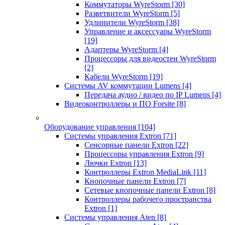
Коммутаторы WyreStorm
[30]
Разветвители WyreStorm
[5]
Удлинители WyreStorm
[38]
Управление и аксессуары WyreStorm
[19]
Адаптеры WyreStorm
[4]
Процессоры для видеостен WyreStorm
[2]
Кабели WyreStorm
[19]
Системы AV коммутации Lumens
[4]
Передача аудио / видео по IP Lumens
[4]
Видеоконтроллеры и ПО Forsite
[8]
Оборудование управления
[104]
Системы управления Extron
[71]
Сенсорные панели Extron
[22]
Процессоры управления Extron
[9]
Лючки Extron
[13]
Контроллеры Extron MediaLink
[11]
Кнопочные панели Extron
[7]
Сетевые кнопочные панели Extron
[8]
Контроллеры рабочего пространства
Extron
[1]
Системы управления Aten
[8]