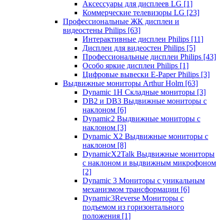
Аксессуары для дисплеев LG
[1]
Коммерческие телевизоры LG
[23]
Профессиональные ЖК дисплеи и
видеостены Philips
[63]
Интерактивные дисплеи Philips
[11]
Дисплеи для видеостен Philips
[5]
Профессиональные дисплеи Philips
[43]
Особо яркие дисплеи Philips
[1]
Цифровые вывески E-Paper Philips
[3]
Выдвижные мониторы Arthur Holm
[63]
Dynamic 1Н Складные мониторы
[3]
DB2 и DB3 Выдвижные мониторы с
наклоном
[6]
Dynamic2 Выдвижные мониторы с
наклоном
[3]
Dynamic X2 Выдвижные мониторы с
наклоном
[8]
DynamicX2Talk Выдвижные мониторы
с наклоном и выдвижным микрофоном
[2]
Dynamic 3 Мониторы с уникальным
механизмом трансформации
[6]
Dynamic3Reverse Мониторы с
подъемом из горизонтального
положения
[1]