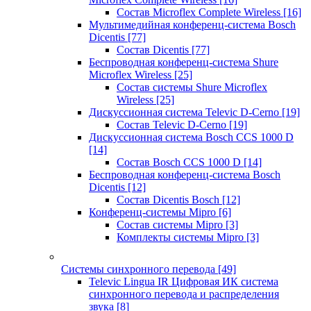
Состав Microflex Complete Wireless
[16]
Мультимедийная конференц-система Bosch
Dicentis
[77]
Состав Dicentis
[77]
Беспроводная конференц-система Shure
Microflex Wireless
[25]
Состав системы Shure Microflex
Wireless
[25]
Дискуссионная система Televic D-Cerno
[19]
Состав Televic D-Cerno
[19]
Дискуссионная система Bosch CCS 1000 D
[14]
Состав Bosch CCS 1000 D
[14]
Беспроводная конференц-система Bosch
Dicentis
[12]
Состав Dicentis Bosch
[12]
Конференц-системы Mipro
[6]
Состав системы Mipro
[3]
Комплекты системы Mipro
[3]
Системы синхронного перевода
[49]
Televic Lingua IR Цифровая ИК система
синхронного перевода и распределения
звука
[8]