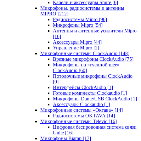
Кабели и аксессуары Shure
[6]
Микрофоны, радиосистемы и антенны
MIPRO
[212]
Радиосистемы Mipro
[96]
Микрофоны Mipro
[54]
Антенны и антенные усилители Mipro
[16]
Аксессуары Mipro
[44]
Управление Mipro
[2]
Микрофонные системы ClockAudio
[148]
Врезные микрофоны ClockAudio
[75]
Микрофоны на «гусиной шее»
ClockAudio
[60]
Потолочные микрофоны ClockAudio
[9]
Интерфейсы ClockAudio
[1]
Готовые комплекты Clockaudio
[1]
Микрофоны Dante/USB ClockAudio
[1]
Аксессуары Clockaudio
[1]
Микрофонные системы «Октава»
[14]
Радиосистемы OKTAVA
[14]
Микрофонные системы Televic
[16]
Цифровая беспроводная система связи
Unite
[16]
Микрофоны Biamp
[17]