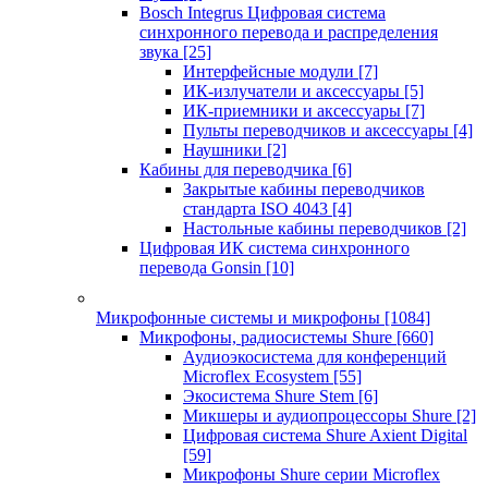
Bosch Integrus Цифровая система
синхронного перевода и распределения
звука
[25]
Интерфейсные модули
[7]
ИК-излучатели и аксессуары
[5]
ИК-приемники и аксессуары
[7]
Пульты переводчиков и аксессуары
[4]
Наушники
[2]
Кабины для переводчика
[6]
Закрытые кабины переводчиков
стандарта ISO 4043
[4]
Настольные кабины переводчиков
[2]
Цифровая ИК система синхронного
перевода Gonsin
[10]
Микрофонные системы и микрофоны
[1084]
Микрофоны, радиосистемы Shure
[660]
Аудиоэкосистема для конференций
Microflex Ecosystem
[55]
Экосистема Shure Stem
[6]
Микшеры и аудиопроцессоры Shure
[2]
Цифровая система Shure Axient Digital
[59]
Микрофоны Shure серии Microflex