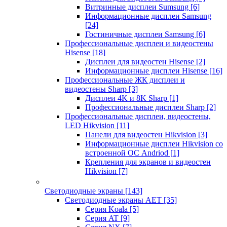
Витринные дисплеи Sumsung
[6]
Информационные дисплеи Samsung
[24]
Гостиничные дисплеи Samsung
[6]
Профессиональные дисплеи и видеостены
Hisense
[18]
Дисплеи для видеостен Hisense
[2]
Информационные дисплеи Hisense
[16]
Профессиональные ЖК дисплеи и
видеостены Sharp
[3]
Дисплеи 4K и 8K Sharp
[1]
Профессиональные дисплеи Sharp
[2]
Профессиональные дисплеи, видеостены,
LED Hikvision
[11]
Панели для видеостен Hikvision
[3]
Информационные дисплеи Hikvision со
встроенной ОС Andriod
[1]
Крепления для экранов и видеостен
Hikvision
[7]
Светодиодные экраны
[143]
Светодиодные экраны AET
[35]
Cерия Koala
[5]
Серия AT
[9]