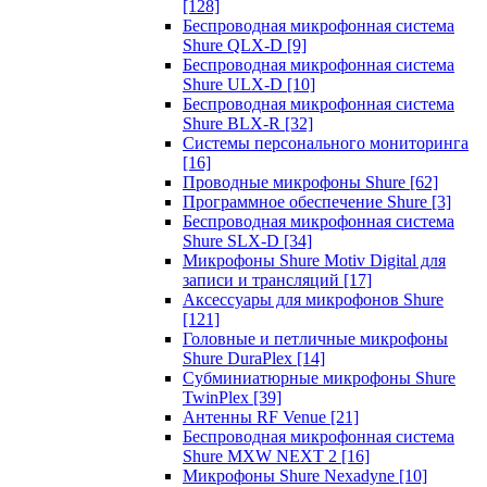
[128]
Беспроводная микрофонная система
Shure QLX-D
[9]
Беспроводная микрофонная система
Shure ULX-D
[10]
Беспроводная микрофонная система
Shure BLX-R
[32]
Системы персонального мониторинга
[16]
Проводные микрофоны Shure
[62]
Программное обеспечение Shure
[3]
Беспроводная микрофонная система
Shure SLX-D
[34]
Микрофоны Shure Motiv Digital для
записи и трансляций
[17]
Аксессуары для микрофонов Shure
[121]
Головные и петличные микрофоны
Shure DuraPlex
[14]
Субминиатюрные микрофоны Shure
TwinPlex
[39]
Антенны RF Venue
[21]
Беспроводная микрофонная система
Shure MXW NEXT 2
[16]
Микрофоны Shure Nexadyne
[10]