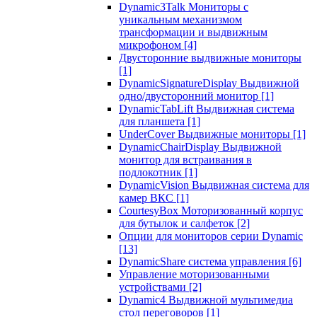
Dynamic3Talk Мониторы с
уникальным механизмом
трансформации и выдвижным
микрофоном
[4]
Двусторонние выдвижные мониторы
[1]
DynamicSignatureDisplay Выдвижной
одно/двусторонний монитор
[1]
DynamicTabLift Выдвижная система
для планшета
[1]
UnderCover Выдвижные мониторы
[1]
DynamicChairDisplay Выдвижной
монитор для встраивания в
подлокотник
[1]
DynamicVision Выдвижная система для
камер ВКС
[1]
CourtesyBox Моторизованный корпус
для бутылок и салфеток
[2]
Опции для мониторов серии Dynamic
[13]
DynamicShare система управления
[6]
Управление моторизованными
устройствами
[2]
Dynamic4 Выдвижной мультимедиа
стол переговоров
[1]