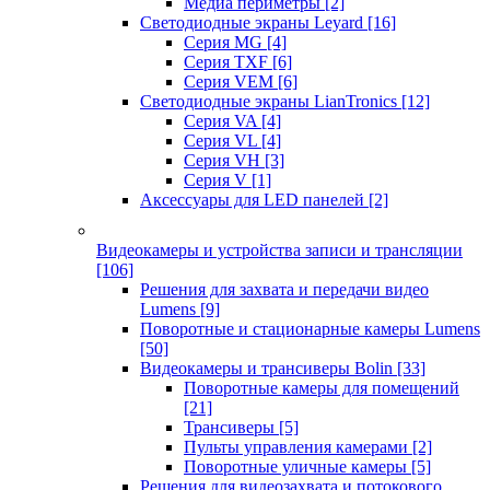
Медиа периметры
[2]
Светодиодные экраны Leyard
[16]
Серия MG
[4]
Серия TXF
[6]
Серия VEM
[6]
Светодиодные экраны LianTronics
[12]
Серия VA
[4]
Серия VL
[4]
Серия VH
[3]
Серия V
[1]
Аксессуары для LED панелей
[2]
Видеокамеры и устройства записи и трансляции
[106]
Решения для захвата и передачи видео
Lumens
[9]
Поворотные и стационарные камеры Lumens
[50]
Видеокамеры и трансиверы Bolin
[33]
Поворотные камеры для помещений
[21]
Трансиверы
[5]
Пульты управления камерами
[2]
Поворотные уличные камеры
[5]
Решения для видеозахвата и потокового