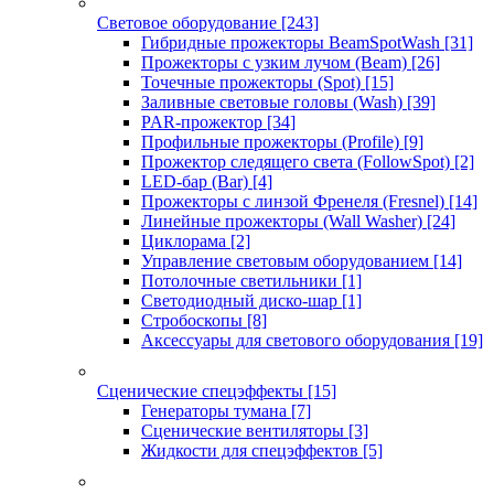
Световое оборудование
[243]
Гибридные прожекторы BeamSpotWash
[31]
Прожекторы с узким лучом (Beam)
[26]
Точечные прожекторы (Spot)
[15]
Заливные световые головы (Wash)
[39]
PAR-прожектор
[34]
Профильные прожекторы (Profile)
[9]
Прожектор следящего света (FollowSpot)
[2]
LED-бар (Bar)
[4]
Прожекторы с линзой Френеля (Fresnel)
[14]
Линейные прожекторы (Wall Washer)
[24]
Циклорама
[2]
Управление световым оборудованием
[14]
Потолочные светильники
[1]
Светодиодный диско-шар
[1]
Стробоскопы
[8]
Аксессуары для светового оборудования
[19]
Сценические спецэффекты
[15]
Генераторы тумана
[7]
Сценические вентиляторы
[3]
Жидкости для спецэффектов
[5]