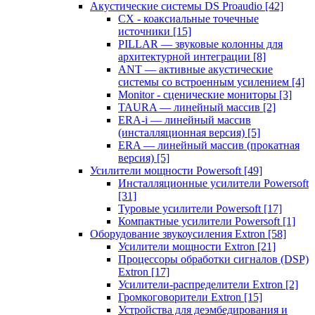
Акустические системы DS Proaudio
[42]
CX - коаксиальные точечные
источники
[15]
PILLAR — звуковые колонны для
архитектурной интеграции
[8]
ANT — активные акустические
системы со встроенным усилением
[4]
Monitor - сценические мониторы
[3]
TAURA — линейный массив
[2]
ERA-i — линейный массив
(инсталляционная версия)
[5]
ERA — линейный массив (прокатная
версия)
[5]
Усилители мощности Powersoft
[49]
Инсталляционные усилители Powersoft
[31]
Туровые усилители Powersoft
[17]
Компактные усилители Powersoft
[1]
Оборудование звукоусиления Extron
[58]
Усилители мощности Extron
[21]
Процессоры обработки сигналов (DSP)
Extron
[17]
Усилители-распределители Extron
[2]
Громкоговорители Extron
[15]
Устройства для деэмбедирования и