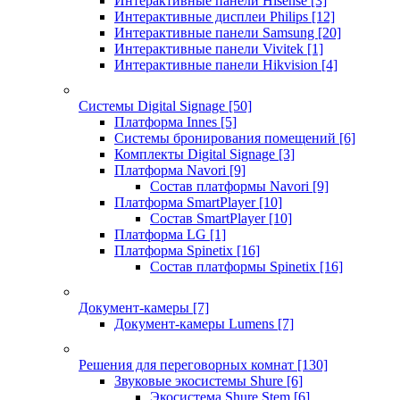
Интерактивные панели Hisense
[3]
Интерактивные дисплеи Philips
[12]
Интерактивные панели Samsung
[20]
Интерактивные панели Vivitek
[1]
Интерактивные панели Hikvision
[4]
Системы Digital Signage
[50]
Платформа Innes
[5]
Системы бронирования помещений
[6]
Комплекты Digital Signage
[3]
Платформа Navori
[9]
Состав платформы Navori
[9]
Платформа SmartPlayer
[10]
Состав SmartPlayer
[10]
Платформа LG
[1]
Платформа Spinetix
[16]
Состав платформы Spinetix
[16]
Документ-камеры
[7]
Документ-камеры Lumens
[7]
Решения для переговорных комнат
[130]
Звуковые экосистемы Shure
[6]
Экосистема Shure Stem
[6]