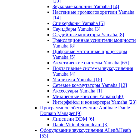
[20]
Звуковые колонны Yamaha
[14]
Настенные громкоговорители Yamaha
[14]
Спикерфоны Yamaha
[5]
Саундбары Yamaha
[3]
Студийные мониторы Yamaha
[8]
Трансляционные усилители мощности
Yamaha
[8]
Цифровые матричные процессоры
Yamaha
[5]
Акустические системы Yamaha
[65]
Портативные системы звукоусиления
Yamaha
[4]
Усилители Yamaha
[16]
Сетевые коммутаторы Yamaha
[12]
Аксессуары Yamaha
[1]
Микшерные консоли Yamaha
[40]
Интерфейсы и конвертеры Yamaha
[23]
Программное обеспечение Audinate Dante
Domain Manager
[9]
Лицензии DDM
[6]
Dante Virtual Soundcard
[3]
Оборудование звукоусиления Allen&Heath
[53]