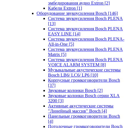
эмбедирования аудио Extron
[2]
Кабели Extron
[1]
Оборудование звукоусиления Bosch
[146]
Система звукоусиления Bosch PLENA
[13]
Система звукоусиления Bosch PLENA
EASY LINE
[14]
Система звукоусиления Bosch PLENA-
All-in-One
[5]
Система звукоусиления Bosch PLENA
Matrix
[5]
Система звукоусиления Bosch PLENA
VOICE ALARM SYSTEM
[8]
Музыкальные акустические системы
Bosch LB6/ LC6/ LP6
[10]
Корпусные громкоговорители Bosch
[37]
Звуковые колонки Bosch
[2]
Звуковые колонки Bosch серии XLA
3200
[3]
Активные акустические системы
"Линейный массив" Bosch
[4]
Панельные громкоговорители Bosch
[4]
Потолочные громкоговорители Bosch