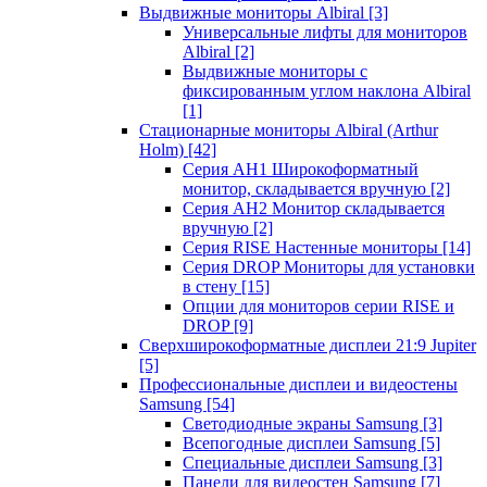
Выдвижные мониторы Albiral
[3]
Универсальные лифты для мониторов
Albiral
[2]
Выдвижные мониторы с
фиксированным углом наклона Albiral
[1]
Стационарные мониторы Albiral (Arthur
Holm)
[42]
Серия AH1 Широкоформатный
монитор, складывается вручную
[2]
Серия AH2 Монитор складывается
вручную
[2]
Серия RISE Настенные мониторы
[14]
Серия DROP Мониторы для установки
в стену
[15]
Опции для мониторов серии RISE и
DROP
[9]
Сверхширокоформатные дисплеи 21:9 Jupiter
[5]
Профессиональные дисплеи и видеостены
Samsung
[54]
Светодиодные экраны Samsung
[3]
Всепогодные дисплеи Samsung
[5]
Специальные дисплеи Samsung
[3]
Панели для видеостен Samsung
[7]