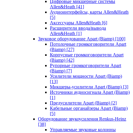
Цифровые микшерные системы
Allen&Heath
[41]
Аудиоинтерфейсы, карты Allen&Heath
[5]
Аксессуары Allen&Heath
[6]
Расширители ввода/вывода
Allen&Heath
[1]
Звуковое оборудование Apart (Biamp)
[100]
Потолочные громкоговорители Apart
(Biamp)
[27]
Корпусные громкоговорители Apart
(Biamp)
[42]
Рупорные громкоговорители Apart
(Biamp)
[7]
Усилители мощности Apart (Biamp)
[13]
Микшеры-усилители Apart (Biamp)
[3]
Источники аудиосигнала Apart (Biamp)
[1]
Предусилители Apart (Biamp)
[2]
Кабельные органайзеры Apart (Biamp)
[5]
Оборудование звукоусиления Renkus-Heinz
[38]
Управляемые звуковые колонны