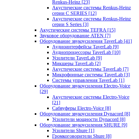
Renkus-Heinz
[23]
Акустические системы Renkus-Heinz
серии C SERIES
[12]
Акустические системы Renkus-Heinz
серии S Series
[3]
Акустические системы TEFRA
[15]
Звуковое оборудование ATEN
[7]
Оборудование звукоусиления TaverLab
[41]
Аудиоинтерфейсы TaverLab
[9]
Аудиопроцессоры TaverLab
[10]
Усилители TaverLab
[9]
Микшеры TaverLab
[2]
Акустические системы TaverLab
[7]
Микрофонные системы TaverLab
[3]
Системы управления TaverLab
[1]
Оборудование звукоусиления Electro-Voice
[29]
Акустические системы Electro-Voice
[21]
Сабвуферы Electro-Voice
[8]
Оборудование звукоусиления Dynacord
[8]
Усилители мощности Dynacord
[8]
Оборудование звукоусиления SHURE
[9]
Усилители Shure
[1]
Громкоговорители Shure
[8]