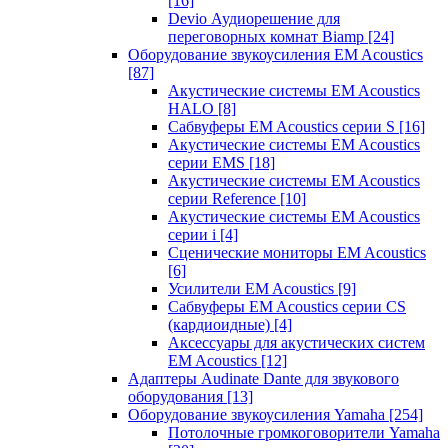
[16]
Devio Аудиорешение для
переговорных комнат Biamp
[24]
Оборудование звукоусиления EM Acoustics
[87]
Акустические системы EM Acoustics
HALO
[8]
Сабвуферы EM Acoustics серии S
[16]
Акустические системы EM Acoustics
серии EMS
[18]
Акустические системы EM Acoustics
серии Reference
[10]
Акустические системы EM Acoustics
серии i
[4]
Сценические мониторы EM Acoustics
[6]
Усилители EM Acoustics
[9]
Сабвуферы EM Acoustics серии CS
(кардиоидные)
[4]
Аксессуары для акустических систем
EM Acoustics
[12]
Адаптеры Audinate Dante для звукового
оборудования
[13]
Оборудование звукоусиления Yamaha
[254]
Потолочные громкоговорители Yamaha