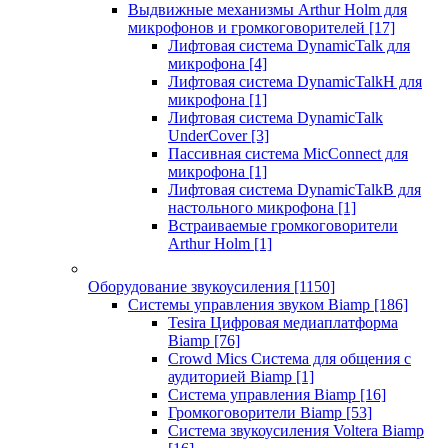
Выдвижные механизмы Arthur Holm для
микрофонов и громкоговорителей
[17]
Лифтовая система DynamicTalk для
микрофона
[4]
Лифтовая система DynamicTalkH для
микрофона
[1]
Лифтовая система DynamicTalk
UnderCover
[3]
Пассивная система MicConnect для
микрофона
[1]
Лифтовая система DynamicTalkB для
настольного микрофона
[1]
Встраиваемые громкоговорители
Arthur Holm
[1]
Оборудование звукоусиления
[1150]
Системы управления звуком Biamp
[186]
Tesira Цифровая медиаплатформа
Biamp
[76]
Crowd Mics Система для общения с
аудиторией Biamp
[1]
Система управления Biamp
[16]
Громкоговорители Biamp
[53]
Система звукоусиления Voltera Biamp