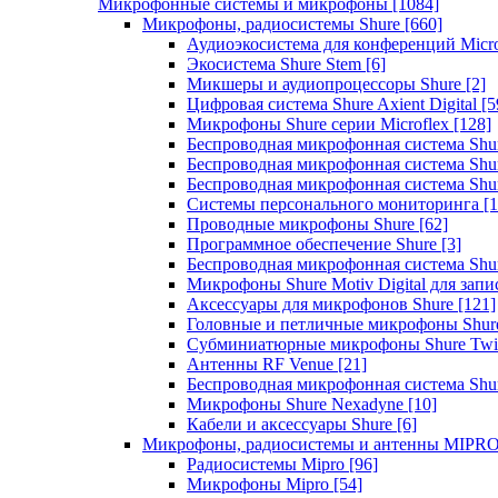
Микрофонные системы и микрофоны
[1084]
Микрофоны, радиосистемы Shure
[660]
Аудиоэкосистема для конференций Micro
Экосистема Shure Stem
[6]
Микшеры и аудиопроцессоры Shure
[2]
Цифровая система Shure Axient Digital
[5
Микрофоны Shure серии Microflex
[128]
Беспроводная микрофонная система Sh
Беспроводная микрофонная система Sh
Беспроводная микрофонная система Sh
Системы персонального мониторинга
[1
Проводные микрофоны Shure
[62]
Программное обеспечение Shure
[3]
Беспроводная микрофонная система Sh
Микрофоны Shure Motiv Digital для зап
Аксессуары для микрофонов Shure
[121]
Головные и петличные микрофоны Shur
Субминиатюрные микрофоны Shure Twi
Антенны RF Venue
[21]
Беспроводная микрофонная система S
Микрофоны Shure Nexadyne
[10]
Кабели и аксессуары Shure
[6]
Микрофоны, радиосистемы и антенны MIPR
Радиосистемы Mipro
[96]
Микрофоны Mipro
[54]