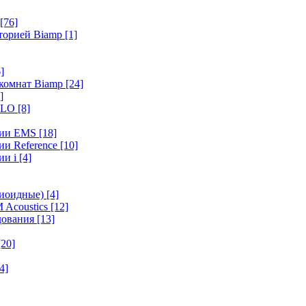
[76]
иторией Biamp
[1]
]
 комнат Biamp
[24]
]
HALO
[8]
ерии EMS
[18]
ии Reference
[10]
ии i
[4]
диоидные)
[4]
 Acoustics
[12]
удования
[13]
[20]
4]