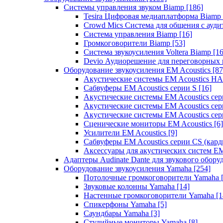
Системы управления звуком Biamp
[186]
Tesira Цифровая медиаплатформа Biamp
Crowd Mics Система для общения с ауд
Система управления Biamp
[16]
Громкоговорители Biamp
[53]
Система звукоусиления Voltera Biamp
[16
Devio Аудиорешение для переговорных
Оборудование звукоусиления EM Acoustics
[87
Акустические системы EM Acoustics 
Сабвуферы EM Acoustics серии S
[16]
Акустические системы EM Acoustics с
Акустические системы EM Acoustics сер
Акустические системы EM Acoustics сер
Сценические мониторы EM Acoustics
[6]
Усилители EM Acoustics
[9]
Сабвуферы EM Acoustics серии CS (кар
Аксессуары для акустических систем EM
Адаптеры Audinate Dante для звукового обор
Оборудование звукоусиления Yamaha
[254]
Потолочные громкоговорители Yamaha
Звуковые колонны Yamaha
[14]
Настенные громкоговорители Yamaha
[1
Спикерфоны Yamaha
[5]
Саундбары Yamaha
[3]
Студийные мониторы Yamaha
[8]