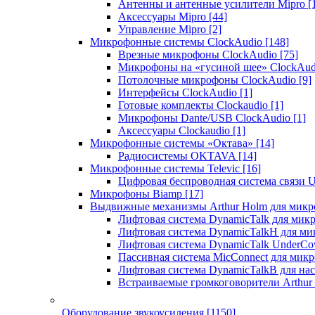
Антенны и антенные усилители Mipro
[
Аксессуары Mipro
[44]
Управление Mipro
[2]
Микрофонные системы ClockAudio
[148]
Врезные микрофоны ClockAudio
[75]
Микрофоны на «гусиной шее» ClockAu
Потолочные микрофоны ClockAudio
[9]
Интерфейсы ClockAudio
[1]
Готовые комплекты Clockaudio
[1]
Микрофоны Dante/USB ClockAudio
[1]
Аксессуары Clockaudio
[1]
Микрофонные системы «Октава»
[14]
Радиосистемы OKTAVA
[14]
Микрофонные системы Televic
[16]
Цифровая беспроводная система связи U
Микрофоны Biamp
[17]
Выдвижные механизмы Arthur Holm для микр
Лифтовая система DynamicTalk для ми
Лифтовая система DynamicTalkH для м
Лифтовая система DynamicTalk UnderCo
Пассивная система MicConnect для мик
Лифтовая система DynamicTalkB для на
Встраиваемые громкоговорители Arthu
Оборудование звукоусиления
[1150]