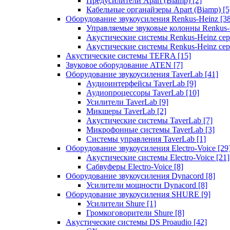
Предусилители Apart (Biamp)
[2]
Кабельные органайзеры Apart (Biamp)
[5
Оборудование звукоусиления Renkus-Heinz
[3
Управляемые звуковые колонны Renkus
Акустические системы Renkus-Heinz с
Акустические системы Renkus-Heinz сер
Акустические системы TEFRA
[15]
Звуковое оборудование ATEN
[7]
Оборудование звукоусиления TaverLab
[41]
Аудиоинтерфейсы TaverLab
[9]
Аудиопроцессоры TaverLab
[10]
Усилители TaverLab
[9]
Микшеры TaverLab
[2]
Акустические системы TaverLab
[7]
Микрофонные системы TaverLab
[3]
Системы управления TaverLab
[1]
Оборудование звукоусиления Electro-Voice
[29
Акустические системы Electro-Voice
[21]
Сабвуферы Electro-Voice
[8]
Оборудование звукоусиления Dynacord
[8]
Усилители мощности Dynacord
[8]
Оборудование звукоусиления SHURE
[9]
Усилители Shure
[1]
Громкоговорители Shure
[8]
Акустические системы DS Proaudio
[42]