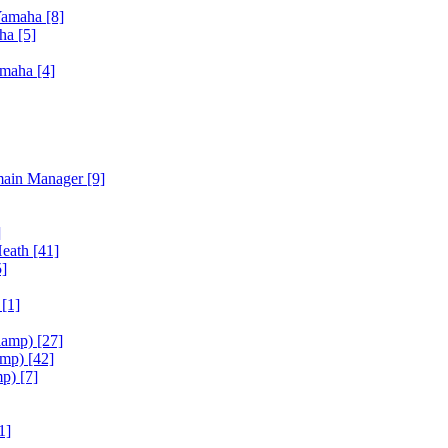
Yamaha
[8]
aha
[5]
amaha
[4]
main Manager
[9]
]
Heath
[41]
5]
h
[1]
iamp)
[27]
amp)
[42]
mp)
[7]
1]