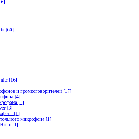
16]
dio
[60]
nite
[16]
офонов и громкоговорителей
[17]
крофона
[4]
икрофона
[1]
ver
[3]
рофона
[1]
стольного микрофона
[1]
r Holm
[1]