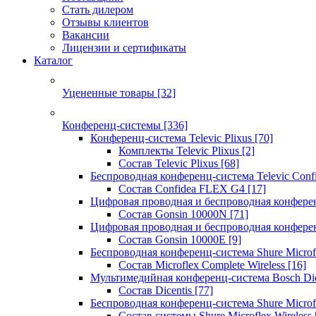
Стать дилером
Отзывы клиентов
Вакансии
Лицензии и сертификаты
Каталог
Уцененные товары
[32]
Конференц-системы
[336]
Конференц-система Televic Plixus
[70]
Комплекты Televic Plixus
[2]
Состав Televic Plixus
[68]
Беспроводная конференц-система Televic Con
Состав Confidea FLEX G4
[17]
Цифровая проводная и беспроводная конфере
Состав Gonsin 10000N
[71]
Цифровая проводная и беспроводная конфере
Состав Gonsin 10000E
[9]
Беспроводная конференц-система Shure Microfl
Состав Microflex Complete Wireless
[16]
Мультимедийная конференц-система Bosch Dic
Состав Dicentis
[77]
Беспроводная конференц-система Shure Microfl
Состав системы Shure Microflex Wireless