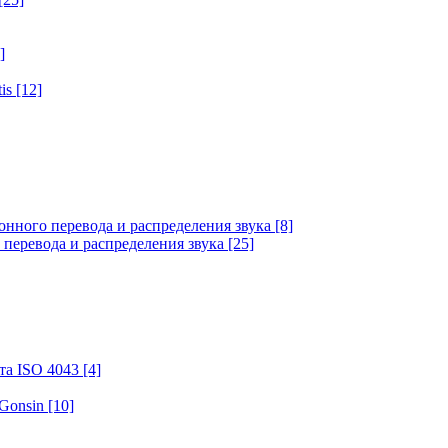
]
tis
[12]
онного перевода и распределения звука
[8]
 перевода и распределения звука
[25]
та ISO 4043
[4]
 Gonsin
[10]