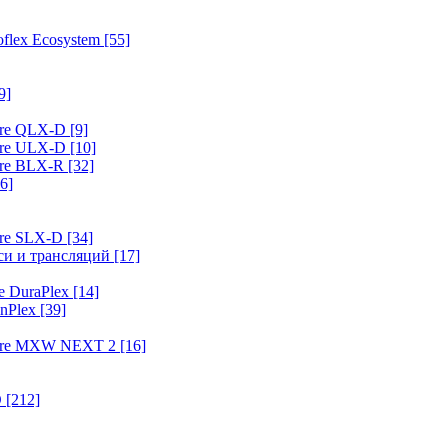
flex Ecosystem
[55]
9]
ure QLX-D
[9]
ure ULX-D
[10]
ure BLX-R
[32]
6]
ure SLX-D
[34]
иси и трансляций
[17]
e DuraPlex
[14]
nPlex
[39]
hure MXW NEXT 2
[16]
O
[212]