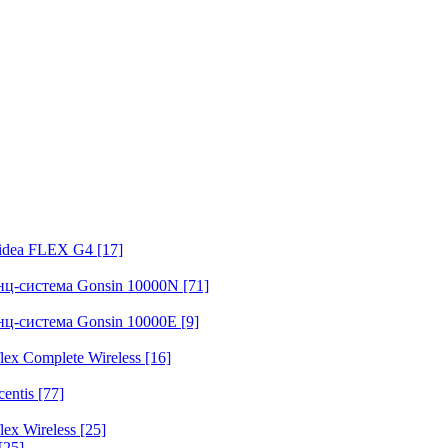
fidea FLEX G4
[17]
нц-система Gonsin 10000N
[71]
нц-система Gonsin 10000E
[9]
ex Complete Wireless
[16]
entis
[77]
ex Wireless
[25]
[25]