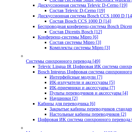
Дискуссионная система Televic D-Cerno
[19]
Состав Televic D-Cerno
[19]
Дискуссионная система Bosch CCS 1000 D
[14
Состав Bosch CCS 1000 D
[14]
Беспроводная конференц-система Bosch Dicen
Состав Dicentis Bosch
[12]
Конференц-системы Mipro
[6]
Состав системы Mipro
[3]
Комплекты системы Mipro
[3]
Системы синхронного перевода
[49]
Televic Lingua IR Цифровая ИК система синхр
Bosch Integrus Цифровая система синхронного
Интерфейсные модули
[7]
ИК-излучатели и аксессуары
[5]
ИК-приемники и аксессуары
[7]
Пульты переводчиков и аксессуары
[4]
Наушники
[2]
Кабины для переводчика
[6]
Закрытые кабины переводчиков стандар
Настольные кабины переводчиков
[2]
Цифровая ИК система синхронного перевода