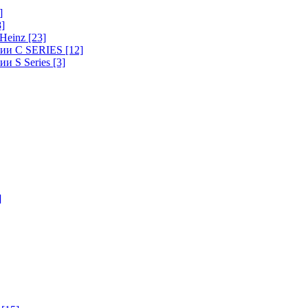
]
8]
-Heinz
[23]
ерии C SERIES
[12]
ии S Series
[3]
]