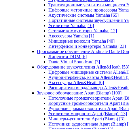
Трансляционные усилители мощности 
Цифровые матричные процессоры Yam
Акустические системы Yamaha
[65]
Портативные системы звукоусиления Y
Усилители Yamaha
[16]
Сетевые коммутаторы Yamaha
[12]
Аксессуары Yamaha
[1]
Микшерные консоли Yamaha
[40]
Интерфейсы и конвертеры Yamaha
[23]
Программное обеспечение Audinate Dante Do
Лицензии DDM
[6]
Dante Virtual Soundcard
[3]
Оборудование звукоусиления Allen&Heath
[53
Цифровые микшерные системы Allen&
Аудиоинтерфейсы, карты Allen&Heath
[
Аксессуары Allen&Heath
[6]
Расширители ввода/вывода Allen&Heat
Звуковое оборудование Apart (Biamp)
[100]
Потолочные громкоговорители Apart (B
Корпусные громкоговорители Apart (Bi
Рупорные громкоговорители Apart (Bia
Усилители мощности Apart (Biamp)
[13]
Микшеры-усилители Apart (Biamp)
[3]
Источники аудиосигнала Apart (Biamp)
[