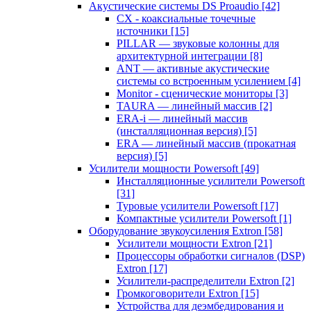
Акустические системы DS Proaudio
[42]
CX - коаксиальные точечные
источники
[15]
PILLAR — звуковые колонны для
архитектурной интеграции
[8]
ANT — активные акустические
системы со встроенным усилением
[4]
Monitor - сценические мониторы
[3]
TAURA — линейный массив
[2]
ERA-i — линейный массив
(инсталляционная версия)
[5]
ERA — линейный массив (прокатная
версия)
[5]
Усилители мощности Powersoft
[49]
Инсталляционные усилители Powersoft
[31]
Туровые усилители Powersoft
[17]
Компактные усилители Powersoft
[1]
Оборудование звукоусиления Extron
[58]
Усилители мощности Extron
[21]
Процессоры обработки сигналов (DSP)
Extron
[17]
Усилители-распределители Extron
[2]
Громкоговорители Extron
[15]
Устройства для деэмбедирования и