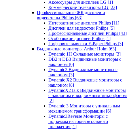
Аксессуары для дисплеев LG
[1]
Коммерческие телевизоры LG
[23]
Профессиональные ЖК дисплеи и
видеостены Philips
[63]
Интерактивные дисплеи Philips
[11]
Дисплеи для видеостен Philips
[5]
Профессиональные дисплеи Philips
[43]
Особо яркие дисплеи Philips
[1]
Цифровые вывески E-Paper Philips
[3]
Выдвижные мониторы Arthur Holm
[63]
Dynamic 1Н Складные мониторы
[3]
DB2 и DB3 Выдвижные мониторы с
наклоном
[6]
Dynamic2 Выдвижные мониторы с
наклоном
[3]
Dynamic X2 Выдвижные мониторы с
наклоном
[8]
DynamicX2Talk Выдвижные мониторы
с наклоном и выдвижным микрофоном
[2]
Dynamic 3 Мониторы с уникальным
механизмом трансформации
[6]
Dynamic3Reverse Мониторы с
подъемом из горизонтального
положения
[1]