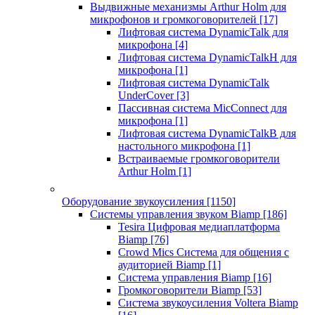
Выдвижные механизмы Arthur Holm для
микрофонов и громкоговорителей
[17]
Лифтовая система DynamicTalk для
микрофона
[4]
Лифтовая система DynamicTalkH для
микрофона
[1]
Лифтовая система DynamicTalk
UnderCover
[3]
Пассивная система MicConnect для
микрофона
[1]
Лифтовая система DynamicTalkB для
настольного микрофона
[1]
Встраиваемые громкоговорители
Arthur Holm
[1]
Оборудование звукоусиления
[1150]
Системы управления звуком Biamp
[186]
Tesira Цифровая медиаплатформа
Biamp
[76]
Crowd Mics Система для общения с
аудиторией Biamp
[1]
Система управления Biamp
[16]
Громкоговорители Biamp
[53]
Система звукоусиления Voltera Biamp