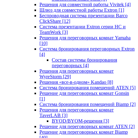
Решения для совместной работы Vivitek
[4]
Шлюз для совместной работы Extron
[1]
Беспроводная система презентации Barco
ClickShare
[12]
Система презентации Extron серии HC и
TeamWork
[3]
Решения для переговорных комнат Yamaha
[10]
Система бронирования переговорных Extron
[4]
Состав системы бронирования
переговорных
[4]
Решения для переговорных комнат
WyreStorm
[29]
Решения «все-в-одном» Kandao
[8]
Система бронирования помещений ATEN
[5]
Решение для переговорных комнат Gonsin
[1]
Система бронирования помещений Biamp
[2]
Решения для переговорных комнат
TaverLAB
[3]
BYOD/BYOM-решения
[3]
Решение для переговорных комнат ATEN
[2]
Решение для переговорных комнат Biamp
[40]