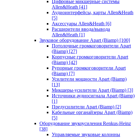
Цифровые микшерные системы
Allen&Heath
[41]
Аудиоинтерфейсы, карты Allen&Heath
[5]
Аксессуары Allen&Heath
[6]
Расширители ввода/вывода
Allen&Heath
[1]
Звуковое оборудование Apart (Biamp)
[100]
Потолочные громкоговорители Apart
(Biamp)
[27]
Корпусные громкоговорители Apart
(Biamp)
[42]
Рупорные громкоговорители Apart
(Biamp)
[7]
Усилители мощности Apart (Biamp)
[13]
Микшеры-усилители Apart (Biamp)
[3]
Источники аудиосигнала Apart (Biamp)
[1]
Предусилители Apart (Biamp)
[2]
Кабельные органайзеры Apart (Biamp)
[5]
Оборудование звукоусиления Renkus-Heinz
[38]
Управляемые звуковые колонны