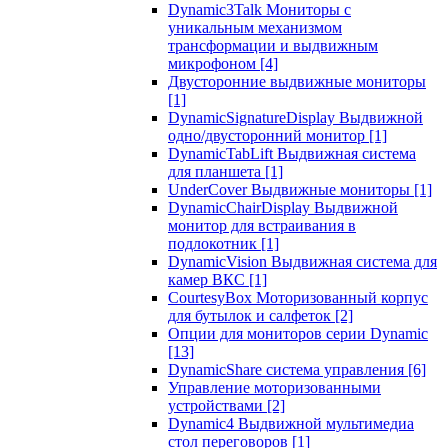
Dynamic3Talk Мониторы с
уникальным механизмом
трансформации и выдвижным
микрофоном
[4]
Двусторонние выдвижные мониторы
[1]
DynamicSignatureDisplay Выдвижной
одно/двусторонний монитор
[1]
DynamicTabLift Выдвижная система
для планшета
[1]
UnderCover Выдвижные мониторы
[1]
DynamicChairDisplay Выдвижной
монитор для встраивания в
подлокотник
[1]
DynamicVision Выдвижная система для
камер ВКС
[1]
CourtesyBox Моторизованный корпус
для бутылок и салфеток
[2]
Опции для мониторов серии Dynamic
[13]
DynamicShare система управления
[6]
Управление моторизованными
устройствами
[2]
Dynamic4 Выдвижной мультимедиа
стол переговоров
[1]