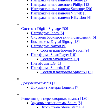
Интерактивные панели Hisense
[3]
Интерактивные дисплеи Philips
[12]
Интерактивные панели Samsung
[20]
Интерактивные панели Vivitek
[1]
Интерактивные панели Hikvision
[4]
Системы Digital Signage
[50]
Платформа Innes
[5]
Системы бронирования помещений
[6]
Комплекты Digital Signage
[3]
Платформа Navori
[9]
Состав платформы Navori
[9]
Платформа SmartPlayer
[10]
Состав SmartPlayer
[10]
Платформа LG
[1]
Платформа Spinetix
[16]
Состав платформы Spinetix
[16]
Документ-камеры
[7]
Документ-камеры Lumens
[7]
Решения для переговорных комнат
[130]
Звуковые экосистемы Shure
[6]
Экосистема Shure Stem
[6]