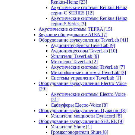
Renkus-Heinz
[23]
Акустические системы Renkus-Heinz
серии C SERIES
[12]
Акустические системы Renkus-Heinz
серии S Series
[3]
Акустические системы TEFRA
[15]
Звуковое оборудование ATEN
[7]
Оборудование звукоусиления TaverLab
[41]
Аудиоинтерфейсы TaverLab
[9]
Аудиопроцессоры TaverLab
[10]
Усилители TaverLab
[9]
Микшеры TaverLab
[2]
Акустические системы TaverLab
[7]
Микрофонные системы TaverLab
[3]
Системы управления TaverLab
[1]
Оборудование звукоусиления Electro-Voice
[29]
Акустические системы Electro-Voice
[21]
Сабвуферы Electro-Voice
[8]
Оборудование звукоусиления Dynacord
[8]
Усилители мощности Dynacord
[8]
Оборудование звукоусиления SHURE
[9]
Усилители Shure
[1]
Громкоговорители Shure
[8]