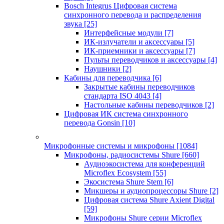
Bosch Integrus Цифровая система
синхронного перевода и распределения
звука
[25]
Интерфейсные модули
[7]
ИК-излучатели и аксессуары
[5]
ИК-приемники и аксессуары
[7]
Пульты переводчиков и аксессуары
[4]
Наушники
[2]
Кабины для переводчика
[6]
Закрытые кабины переводчиков
стандарта ISO 4043
[4]
Настольные кабины переводчиков
[2]
Цифровая ИК система синхронного
перевода Gonsin
[10]
Микрофонные системы и микрофоны
[1084]
Микрофоны, радиосистемы Shure
[660]
Аудиоэкосистема для конференций
Microflex Ecosystem
[55]
Экосистема Shure Stem
[6]
Микшеры и аудиопроцессоры Shure
[2]
Цифровая система Shure Axient Digital
[59]
Микрофоны Shure серии Microflex