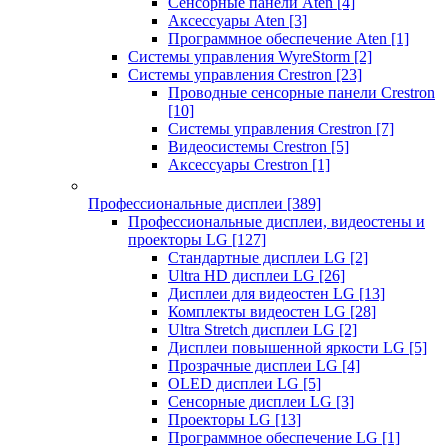
Сенсорные панели Aten
[4]
Аксессуары Aten
[3]
Программное обеспечение Aten
[1]
Системы управления WyreStorm
[2]
Системы управления Crestron
[23]
Проводные сенсорные панели Crestron
[10]
Системы управления Crestron
[7]
Видеосистемы Crestron
[5]
Аксессуары Crestron
[1]
Профессиональные дисплеи
[389]
Профессиональные дисплеи, видеостены и
проекторы LG
[127]
Стандартные дисплеи LG
[2]
Ultra HD дисплеи LG
[26]
Дисплеи для видеостен LG
[13]
Комплекты видеостен LG
[28]
Ultra Stretch дисплеи LG
[2]
Дисплеи повышенной яркости LG
[5]
Прозрачные дисплеи LG
[4]
OLED дисплеи LG
[5]
Сенсорные дисплеи LG
[3]
Проекторы LG
[13]
Программное обеспечение LG
[1]