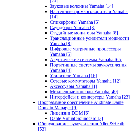
[20]
Звуковые колонны Yamaha
[14]
Настенные громкоговорители Yamaha
[14]
Спикерфоны Yamaha
[5]
Саундбары Yamaha
[3]
Студийные мониторы Yamaha
[8]
Трансляционные усилители мощности
Yamaha
[8]
Цифровые матричные процессоры
Yamaha
[5]
Акустические системы Yamaha
[65]
Портативные системы звукоусиления
Yamaha
[4]
Усилители Yamaha
[16]
Сетевые коммутаторы Yamaha
[12]
Аксессуары Yamaha
[1]
Микшерные консоли Yamaha
[40]
Интерфейсы и конвертеры Yamaha
[23]
Программное обеспечение Audinate Dante
Domain Manager
[9]
Лицензии DDM
[6]
Dante Virtual Soundcard
[3]
Оборудование звукоусиления Allen&Heath
[53]