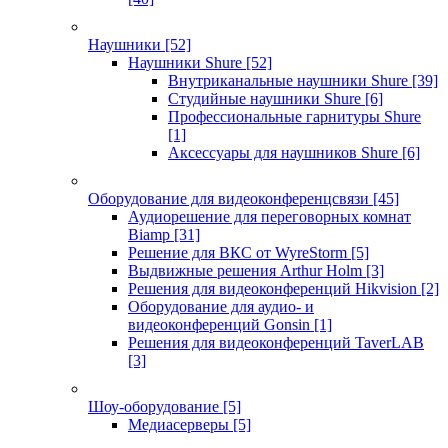
Наушники
[52]
Наушники Shure
[52]
Внутриканальные наушники Shure
[39]
Студийные наушники Shure
[6]
Профессиональные гарнитуры Shure
[1]
Аксессуары для наушников Shure
[6]
Оборудование для видеоконференцсвязи
[45]
Аудиорешение для переговорных комнат
Biamp
[31]
Решение для ВКС от WyreStorm
[5]
Выдвижные решения Arthur Holm
[3]
Решения для видеоконференций Hikvision
[2]
Оборудование для аудио- и
видеоконференций Gonsin
[1]
Решения для видеоконференций TaverLAB
[3]
Шоу-оборудование
[5]
Медиасерверы
[5]