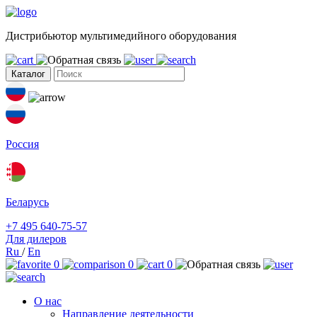
Дистрибьютор мультимедийного оборудования
Каталог
Россия
Беларусь
+7 495 640-75-57
Для дилеров
Ru
/
En
0
0
0
О нас
Направление деятельности