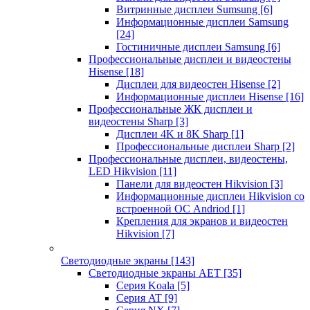
Витринные дисплеи Sumsung
[6]
Информационные дисплеи Samsung
[24]
Гостиничные дисплеи Samsung
[6]
Профессиональные дисплеи и видеостены
Hisense
[18]
Дисплеи для видеостен Hisense
[2]
Информационные дисплеи Hisense
[16]
Профессиональные ЖК дисплеи и
видеостены Sharp
[3]
Дисплеи 4K и 8K Sharp
[1]
Профессиональные дисплеи Sharp
[2]
Профессиональные дисплеи, видеостены,
LED Hikvision
[11]
Панели для видеостен Hikvision
[3]
Информационные дисплеи Hikvision со
встроенной ОС Andriod
[1]
Крепления для экранов и видеостен
Hikvision
[7]
Светодиодные экраны
[143]
Светодиодные экраны AET
[35]
Cерия Koala
[5]
Серия AT
[9]