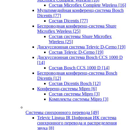
Состав Microflex Complete Wireless
[16]
Мультимедийная конференц-система Bosch
Dicentis
[77]
Состав Dicentis
[77]
Беспроводная конференц-система Shure
Microflex Wireless
[25]
Состав системы Shure Microflex
Wireless
[25]
Дискуссионная система Televic D-Cerno
[19]
Состав Televic D-Cerno
[19]
Дискуссионная система Bosch CCS 1000 D
[14]
Состав Bosch CCS 1000 D
[14]
Беспроводная конференц-система Bosch
Dicentis
[12]
Состав Dicentis Bosch
[12]
Конференц-системы Mipro
[6]
Состав системы Mipro
[3]
Комплекты системы Mipro
[3]
Системы синхронного перевода
[49]
Televic Lingua IR Цифровая ИК система
синхронного перевода и распределения
звука
[8]