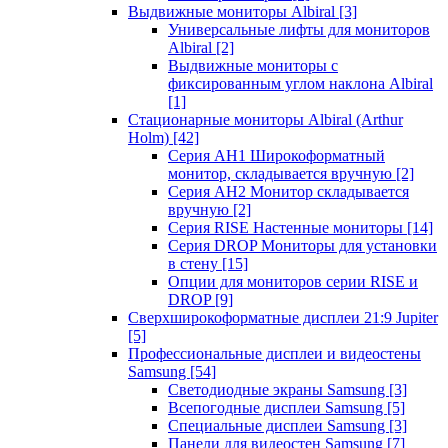
Выдвижные мониторы Albiral
[3]
Универсальные лифты для мониторов
Albiral
[2]
Выдвижные мониторы с
фиксированным углом наклона Albiral
[1]
Стационарные мониторы Albiral (Arthur
Holm)
[42]
Серия AH1 Широкоформатный
монитор, складывается вручную
[2]
Серия AH2 Монитор складывается
вручную
[2]
Серия RISE Настенные мониторы
[14]
Серия DROP Мониторы для установки
в стену
[15]
Опции для мониторов серии RISE и
DROP
[9]
Сверхширокоформатные дисплеи 21:9 Jupiter
[5]
Профессиональные дисплеи и видеостены
Samsung
[54]
Светодиодные экраны Samsung
[3]
Всепогодные дисплеи Samsung
[5]
Специальные дисплеи Samsung
[3]
Панели для видеостен Samsung
[7]