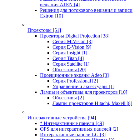
вещания ATEN
[4]
Решения для потокового вещания и записи
Extron
[10]
Проекторы
[51]
Проекторы Digital Projection
[38]
Серия M-Vision
[3]
Серия E-Vision
[9]
Серия Insight
[1]
Серия Titan
[4]
Серия Satellite
[1]
Объективы
[20]
Проекционные экраны Adeo
[3]
Серия Professional
[2]
Управление и аксессуары
[1]
Лампы и объективы для проекторов
[10]
Объективы
[2]
Лампы проекторов Hitachi, Maxell
[8]
Интерактивные устройства
[94]
* Интерактивные панели
[49]
OPS для интерактивных панелей
[2]
Интерактивные панели LG
[3]