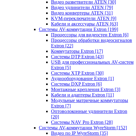
Видео разветвители ATEN
[30]
Видео удлинители ATEN
[79]
Видео конвертеры ATEN
[31]
KVM-переключатели ATEN
[9]
Кабели и аксессуары ATEN
[63]
Системы AV-коммутации Extron
[199]
Процессоры для видеостен Extron
[6]
Процессоры обработки видеосигналов
Extron
[22]
Коммутаторы Extron
[17]
Системы DTP Extron
[43]
USB для профессиональных AV-систем
Extron
[5]
Системы XTP Extron
[30]
Аудиооборудование Extron
[1]
Системы DXP Extron
[6]
Монтажные крепления Extron
[3]
Кабели и адаптеры Extron
[11]
Модульные матричные коммутаторы
Extron
[7]
Оптоволоконные удлинители Extron
[20]
Системы NAV Pro Extron
[28]
Системы AV-коммутации WyreStorm
[152]
Видео по IP WyreStorm
[35]