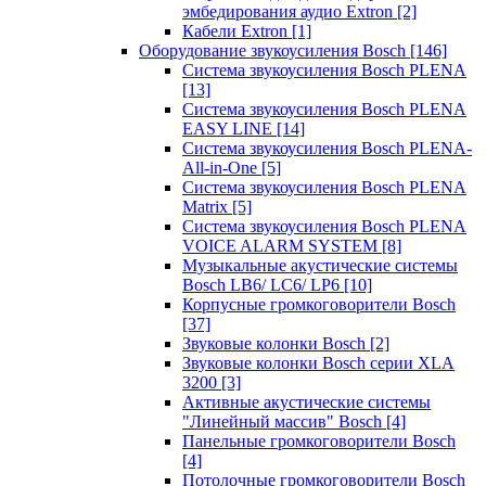
эмбедирования аудио Extron
[2]
Кабели Extron
[1]
Оборудование звукоусиления Bosch
[146]
Система звукоусиления Bosch PLENA
[13]
Система звукоусиления Bosch PLENA
EASY LINE
[14]
Система звукоусиления Bosch PLENA-
All-in-One
[5]
Система звукоусиления Bosch PLENA
Matrix
[5]
Система звукоусиления Bosch PLENA
VOICE ALARM SYSTEM
[8]
Музыкальные акустические системы
Bosch LB6/ LC6/ LP6
[10]
Корпусные громкоговорители Bosch
[37]
Звуковые колонки Bosch
[2]
Звуковые колонки Bosch серии XLA
3200
[3]
Активные акустические системы
"Линейный массив" Bosch
[4]
Панельные громкоговорители Bosch
[4]
Потолочные громкоговорители Bosch