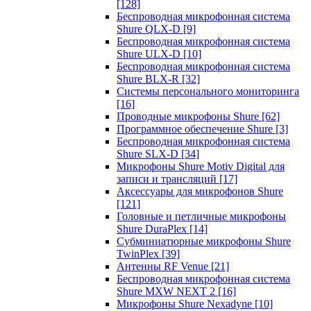
[128]
Беспроводная микрофонная система
Shure QLX-D
[9]
Беспроводная микрофонная система
Shure ULX-D
[10]
Беспроводная микрофонная система
Shure BLX-R
[32]
Системы персонального мониторинга
[16]
Проводные микрофоны Shure
[62]
Программное обеспечение Shure
[3]
Беспроводная микрофонная система
Shure SLX-D
[34]
Микрофоны Shure Motiv Digital для
записи и трансляций
[17]
Аксессуары для микрофонов Shure
[121]
Головные и петличные микрофоны
Shure DuraPlex
[14]
Субминиатюрные микрофоны Shure
TwinPlex
[39]
Антенны RF Venue
[21]
Беспроводная микрофонная система
Shure MXW NEXT 2
[16]
Микрофоны Shure Nexadyne
[10]