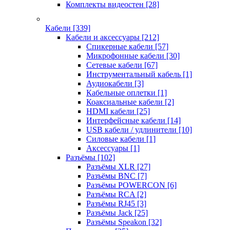
Комплекты видеостен
[28]
Кабели
[339]
Кабели и аксессуары
[212]
Спикерные кабели
[57]
Микрофонные кабели
[30]
Сетевые кабели
[67]
Инструментальный кабель
[1]
Аудиокабели
[3]
Кабельные оплетки
[1]
Коаксиальные кабели
[2]
HDMI кабели
[25]
Интерфейсные кабели
[14]
USB кабели / удлинители
[10]
Силовые кабели
[1]
Аксессуары
[1]
Разъёмы
[102]
Разъёмы XLR
[27]
Разъёмы BNC
[7]
Разъёмы POWERCON
[6]
Разъёмы RCA
[2]
Разъёмы RJ45
[3]
Разъёмы Jack
[25]
Разъёмы Speakon
[32]