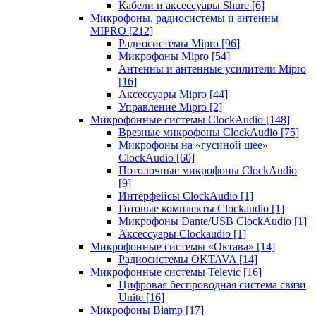
Кабели и аксессуары Shure
[6]
Микрофоны, радиосистемы и антенны
MIPRO
[212]
Радиосистемы Mipro
[96]
Микрофоны Mipro
[54]
Антенны и антенные усилители Mipro
[16]
Аксессуары Mipro
[44]
Управление Mipro
[2]
Микрофонные системы ClockAudio
[148]
Врезные микрофоны ClockAudio
[75]
Микрофоны на «гусиной шее»
ClockAudio
[60]
Потолочные микрофоны ClockAudio
[9]
Интерфейсы ClockAudio
[1]
Готовые комплекты Clockaudio
[1]
Микрофоны Dante/USB ClockAudio
[1]
Аксессуары Clockaudio
[1]
Микрофонные системы «Октава»
[14]
Радиосистемы OKTAVA
[14]
Микрофонные системы Televic
[16]
Цифровая беспроводная система связи
Unite
[16]
Микрофоны Biamp
[17]