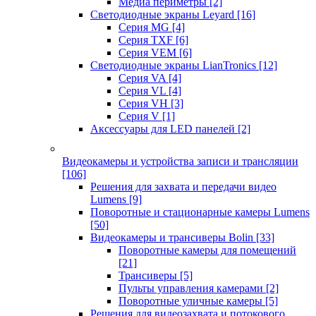
Медиа периметры
[2]
Светодиодные экраны Leyard
[16]
Серия MG
[4]
Серия TXF
[6]
Серия VEM
[6]
Светодиодные экраны LianTronics
[12]
Серия VA
[4]
Серия VL
[4]
Серия VH
[3]
Серия V
[1]
Аксессуары для LED панелей
[2]
Видеокамеры и устройства записи и трансляции
[106]
Решения для захвата и передачи видео
Lumens
[9]
Поворотные и стационарные камеры Lumens
[50]
Видеокамеры и трансиверы Bolin
[33]
Поворотные камеры для помещений
[21]
Трансиверы
[5]
Пульты управления камерами
[2]
Поворотные уличные камеры
[5]
Решения для видеозахвата и потокового