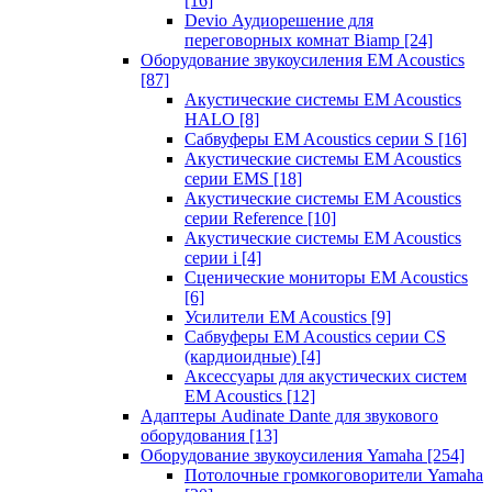
[16]
Devio Аудиорешение для
переговорных комнат Biamp
[24]
Оборудование звукоусиления EM Acoustics
[87]
Акустические системы EM Acoustics
HALO
[8]
Сабвуферы EM Acoustics серии S
[16]
Акустические системы EM Acoustics
серии EMS
[18]
Акустические системы EM Acoustics
серии Reference
[10]
Акустические системы EM Acoustics
серии i
[4]
Сценические мониторы EM Acoustics
[6]
Усилители EM Acoustics
[9]
Сабвуферы EM Acoustics серии CS
(кардиоидные)
[4]
Аксессуары для акустических систем
EM Acoustics
[12]
Адаптеры Audinate Dante для звукового
оборудования
[13]
Оборудование звукоусиления Yamaha
[254]
Потолочные громкоговорители Yamaha