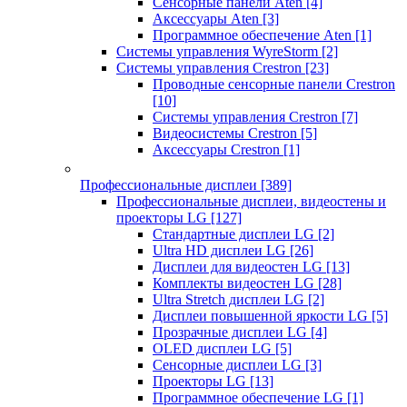
Сенсорные панели Aten
[4]
Аксессуары Aten
[3]
Программное обеспечение Aten
[1]
Системы управления WyreStorm
[2]
Системы управления Crestron
[23]
Проводные сенсорные панели Crestron
[10]
Системы управления Crestron
[7]
Видеосистемы Crestron
[5]
Аксессуары Crestron
[1]
Профессиональные дисплеи
[389]
Профессиональные дисплеи, видеостены и
проекторы LG
[127]
Стандартные дисплеи LG
[2]
Ultra HD дисплеи LG
[26]
Дисплеи для видеостен LG
[13]
Комплекты видеостен LG
[28]
Ultra Stretch дисплеи LG
[2]
Дисплеи повышенной яркости LG
[5]
Прозрачные дисплеи LG
[4]
OLED дисплеи LG
[5]
Сенсорные дисплеи LG
[3]
Проекторы LG
[13]
Программное обеспечение LG
[1]