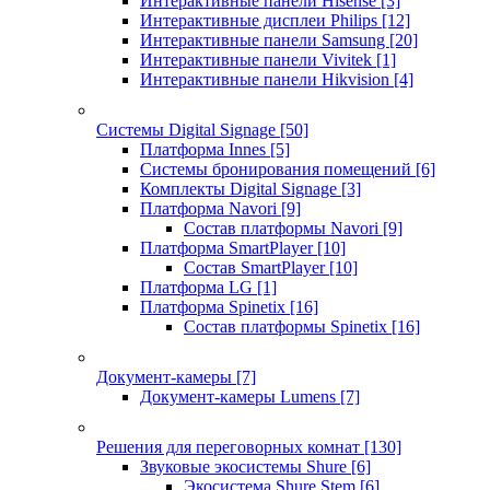
Интерактивные панели Hisense
[3]
Интерактивные дисплеи Philips
[12]
Интерактивные панели Samsung
[20]
Интерактивные панели Vivitek
[1]
Интерактивные панели Hikvision
[4]
Системы Digital Signage
[50]
Платформа Innes
[5]
Системы бронирования помещений
[6]
Комплекты Digital Signage
[3]
Платформа Navori
[9]
Состав платформы Navori
[9]
Платформа SmartPlayer
[10]
Состав SmartPlayer
[10]
Платформа LG
[1]
Платформа Spinetix
[16]
Состав платформы Spinetix
[16]
Документ-камеры
[7]
Документ-камеры Lumens
[7]
Решения для переговорных комнат
[130]
Звуковые экосистемы Shure
[6]
Экосистема Shure Stem
[6]