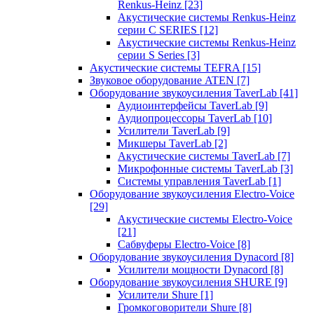
Renkus-Heinz
[23]
Акустические системы Renkus-Heinz
серии C SERIES
[12]
Акустические системы Renkus-Heinz
серии S Series
[3]
Акустические системы TEFRA
[15]
Звуковое оборудование ATEN
[7]
Оборудование звукоусиления TaverLab
[41]
Аудиоинтерфейсы TaverLab
[9]
Аудиопроцессоры TaverLab
[10]
Усилители TaverLab
[9]
Микшеры TaverLab
[2]
Акустические системы TaverLab
[7]
Микрофонные системы TaverLab
[3]
Системы управления TaverLab
[1]
Оборудование звукоусиления Electro-Voice
[29]
Акустические системы Electro-Voice
[21]
Сабвуферы Electro-Voice
[8]
Оборудование звукоусиления Dynacord
[8]
Усилители мощности Dynacord
[8]
Оборудование звукоусиления SHURE
[9]
Усилители Shure
[1]
Громкоговорители Shure
[8]