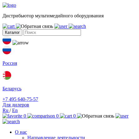
Дистрибьютор мультимедийного оборудования
Каталог
Россия
Беларусь
+7 495 640-75-57
Для дилеров
Ru
/
En
0
0
0
О нас
Направление деятельности