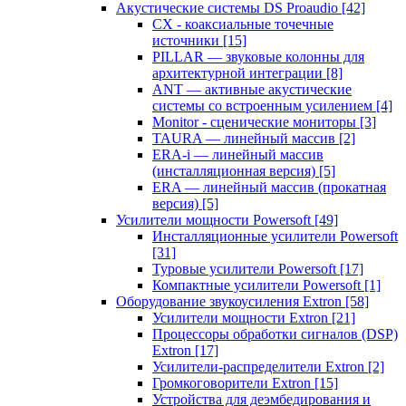
Акустические системы DS Proaudio
[42]
CX - коаксиальные точечные
источники
[15]
PILLAR — звуковые колонны для
архитектурной интеграции
[8]
ANT — активные акустические
системы со встроенным усилением
[4]
Monitor - сценические мониторы
[3]
TAURA — линейный массив
[2]
ERA-i — линейный массив
(инсталляционная версия)
[5]
ERA — линейный массив (прокатная
версия)
[5]
Усилители мощности Powersoft
[49]
Инсталляционные усилители Powersoft
[31]
Туровые усилители Powersoft
[17]
Компактные усилители Powersoft
[1]
Оборудование звукоусиления Extron
[58]
Усилители мощности Extron
[21]
Процессоры обработки сигналов (DSP)
Extron
[17]
Усилители-распределители Extron
[2]
Громкоговорители Extron
[15]
Устройства для деэмбедирования и