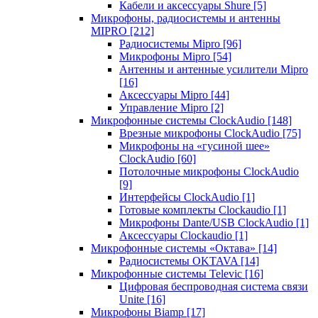
Кабели и аксессуары Shure
[5]
Микрофоны, радиосистемы и антенны
MIPRO
[212]
Радиосистемы Mipro
[96]
Микрофоны Mipro
[54]
Антенны и антенные усилители Mipro
[16]
Аксессуары Mipro
[44]
Управление Mipro
[2]
Микрофонные системы ClockAudio
[148]
Врезные микрофоны ClockAudio
[75]
Микрофоны на «гусиной шее»
ClockAudio
[60]
Потолочные микрофоны ClockAudio
[9]
Интерфейсы ClockAudio
[1]
Готовые комплекты Clockaudio
[1]
Микрофоны Dante/USB ClockAudio
[1]
Аксессуары Clockaudio
[1]
Микрофонные системы «Октава»
[14]
Радиосистемы OKTAVA
[14]
Микрофонные системы Televic
[16]
Цифровая беспроводная система связи
Unite
[16]
Микрофоны Biamp
[17]