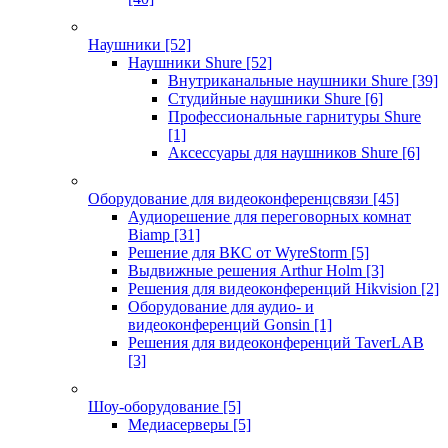
Наушники
[52]
Наушники Shure
[52]
Внутриканальные наушники Shure
[39]
Студийные наушники Shure
[6]
Профессиональные гарнитуры Shure
[1]
Аксессуары для наушников Shure
[6]
Оборудование для видеоконференцсвязи
[45]
Аудиорешение для переговорных комнат
Biamp
[31]
Решение для ВКС от WyreStorm
[5]
Выдвижные решения Arthur Holm
[3]
Решения для видеоконференций Hikvision
[2]
Оборудование для аудио- и
видеоконференций Gonsin
[1]
Решения для видеоконференций TaverLAB
[3]
Шоу-оборудование
[5]
Медиасерверы
[5]