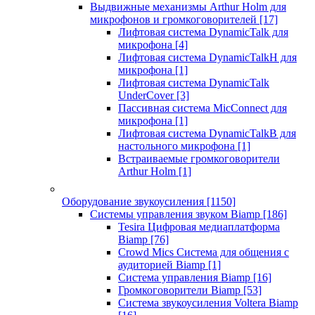
Выдвижные механизмы Arthur Holm для
микрофонов и громкоговорителей
[17]
Лифтовая система DynamicTalk для
микрофона
[4]
Лифтовая система DynamicTalkH для
микрофона
[1]
Лифтовая система DynamicTalk
UnderCover
[3]
Пассивная система MicConnect для
микрофона
[1]
Лифтовая система DynamicTalkB для
настольного микрофона
[1]
Встраиваемые громкоговорители
Arthur Holm
[1]
Оборудование звукоусиления
[1150]
Системы управления звуком Biamp
[186]
Tesira Цифровая медиаплатформа
Biamp
[76]
Crowd Mics Система для общения с
аудиторией Biamp
[1]
Система управления Biamp
[16]
Громкоговорители Biamp
[53]
Система звукоусиления Voltera Biamp