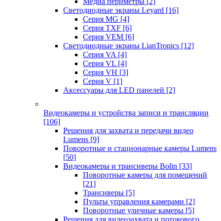
Медиа периметры
[2]
Светодиодные экраны Leyard
[16]
Серия MG
[4]
Серия TXF
[6]
Серия VEM
[6]
Светодиодные экраны LianTronics
[12]
Серия VA
[4]
Серия VL
[4]
Серия VH
[3]
Серия V
[1]
Аксессуары для LED панелей
[2]
Видеокамеры и устройства записи и трансляции
[106]
Решения для захвата и передачи видео
Lumens
[9]
Поворотные и стационарные камеры Lumens
[50]
Видеокамеры и трансиверы Bolin
[33]
Поворотные камеры для помещений
[21]
Трансиверы
[5]
Пульты управления камерами
[2]
Поворотные уличные камеры
[5]
Решения для видеозахвата и потокового