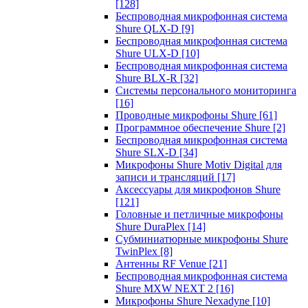
[128]
Беспроводная микрофонная система
Shure QLX-D
[9]
Беспроводная микрофонная система
Shure ULX-D
[10]
Беспроводная микрофонная система
Shure BLX-R
[32]
Системы персонального мониторинга
[16]
Проводные микрофоны Shure
[61]
Программное обеспечение Shure
[2]
Беспроводная микрофонная система
Shure SLX-D
[34]
Микрофоны Shure Motiv Digital для
записи и трансляций
[17]
Аксессуары для микрофонов Shure
[121]
Головные и петличные микрофоны
Shure DuraPlex
[14]
Субминиатюрные микрофоны Shure
TwinPlex
[8]
Антенны RF Venue
[21]
Беспроводная микрофонная система
Shure MXW NEXT 2
[16]
Микрофоны Shure Nexadyne
[10]