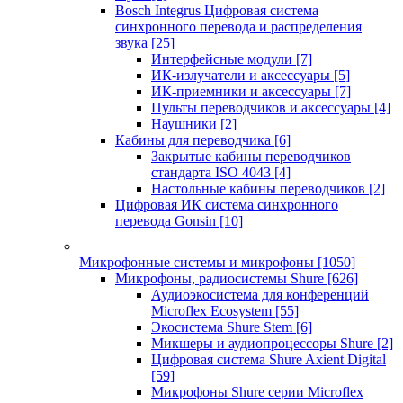
Bosch Integrus Цифровая система
синхронного перевода и распределения
звука
[25]
Интерфейсные модули
[7]
ИК-излучатели и аксессуары
[5]
ИК-приемники и аксессуары
[7]
Пульты переводчиков и аксессуары
[4]
Наушники
[2]
Кабины для переводчика
[6]
Закрытые кабины переводчиков
стандарта ISO 4043
[4]
Настольные кабины переводчиков
[2]
Цифровая ИК система синхронного
перевода Gonsin
[10]
Микрофонные системы и микрофоны
[1050]
Микрофоны, радиосистемы Shure
[626]
Аудиоэкосистема для конференций
Microflex Ecosystem
[55]
Экосистема Shure Stem
[6]
Микшеры и аудиопроцессоры Shure
[2]
Цифровая система Shure Axient Digital
[59]
Микрофоны Shure серии Microflex