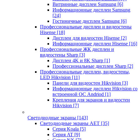
Витринные дисплеи Sumsung
[6]
Информационные дисплеи Samsung
[24]
Гостиничные дисплеи Samsung
[6]
Профессиональные дисплеи и видеостены
Hisense
[18]
Дисплеи для видеостен Hisense
[2]
Информационные дисплеи Hisense
[16]
Профессиональные ЖК дисплеи и
видеостены Sharp
[3]
Дисплеи 4K и 8K Sharp
[1]
Профессиональные дисплеи Sharp
[2]
Профессиональные дисплеи, видеостены,
LED Hikvision
[11]
Панели для видеостен Hikvision
[3]
Информационные дисплеи Hikvision со
встроенной ОС Andriod
[1]
Крепления для экранов и видеостен
Hikvision
[7]
Светодиодные экраны
[143]
Светодиодные экраны AET
[35]
Cерия Koala
[5]
Серия AT
[9]