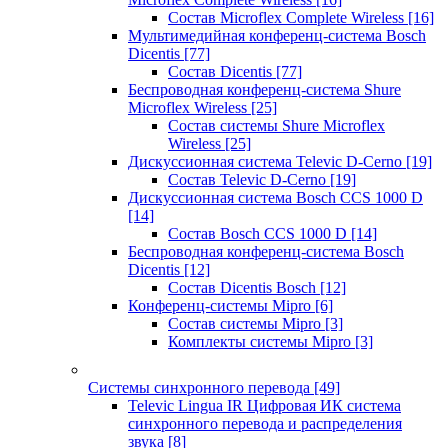
Состав Microflex Complete Wireless
[16]
Мультимедийная конференц-система Bosch
Dicentis
[77]
Состав Dicentis
[77]
Беспроводная конференц-система Shure
Microflex Wireless
[25]
Состав системы Shure Microflex
Wireless
[25]
Дискуссионная система Televic D-Cerno
[19]
Состав Televic D-Cerno
[19]
Дискуссионная система Bosch CCS 1000 D
[14]
Состав Bosch CCS 1000 D
[14]
Беспроводная конференц-система Bosch
Dicentis
[12]
Состав Dicentis Bosch
[12]
Конференц-системы Mipro
[6]
Состав системы Mipro
[3]
Комплекты системы Mipro
[3]
Системы синхронного перевода
[49]
Televic Lingua IR Цифровая ИК система
синхронного перевода и распределения
звука
[8]