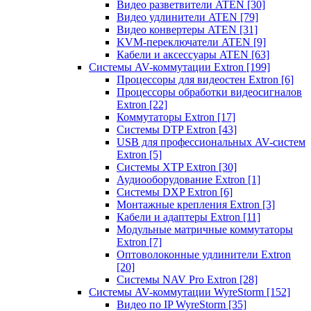
Видео разветвители ATEN
[30]
Видео удлинители ATEN
[79]
Видео конвертеры ATEN
[31]
KVM-переключатели ATEN
[9]
Кабели и аксессуары ATEN
[63]
Системы AV-коммутации Extron
[199]
Процессоры для видеостен Extron
[6]
Процессоры обработки видеосигналов
Extron
[22]
Коммутаторы Extron
[17]
Системы DTP Extron
[43]
USB для профессиональных AV-систем
Extron
[5]
Системы XTP Extron
[30]
Аудиооборудование Extron
[1]
Системы DXP Extron
[6]
Монтажные крепления Extron
[3]
Кабели и адаптеры Extron
[11]
Модульные матричные коммутаторы
Extron
[7]
Оптоволоконные удлинители Extron
[20]
Системы NAV Pro Extron
[28]
Системы AV-коммутации WyreStorm
[152]
Видео по IP WyreStorm
[35]