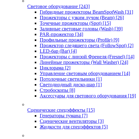
Световое оборудование
[243]
Гибридные прожекторы BeamSpotWash
[31]
Прожекторы с узким лучом (Beam)
[26]
Точечные прожекторы (Spot)
[15]
Заливные световые головы (Wash)
[39]
PAR-прожектор
[34]
Профильные прожекторы (Profile)
[9]
Прожектор следящего света (FollowSpot)
[2]
LED-бар (Bar)
[4]
Прожекторы с линзой Френеля (Fresnel)
[14]
Линейные прожекторы (Wall Washer)
[24]
Циклорама
[2]
Управление световым оборудованием
[14]
Потолочные светильники
[1]
Светодиодный диско-шар
[1]
Стробоскопы
[8]
Аксессуары для светового оборудования
[19]
Сценические спецэффекты
[15]
Генераторы тумана
[7]
Сценические вентиляторы
[3]
Жидкости для спецэффектов
[5]