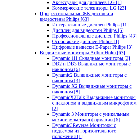
Аксессуары для дисплеев LG
[1]
Коммерческие телевизоры LG
[23]
Профессиональные ЖК дисплеи и
видеостены Philips
[63]
Интерактивные дисплеи Philips
[11]
Дисплеи для видеостен Philips
[5]
Профессиональные дисплеи Philips
[43]
Особо яркие дисплеи Philips
[1]
Цифровые вывески E-Paper Philips
[3]
Выдвижные мониторы Arthur Holm
[63]
Dynamic 1Н Складные мониторы
[3]
DB2 и DB3 Выдвижные мониторы с
наклоном
[6]
Dynamic2 Выдвижные мониторы с
наклоном
[3]
Dynamic X2 Выдвижные мониторы с
наклоном
[8]
DynamicX2Talk Выдвижные мониторы
с наклоном и выдвижным микрофоном
[2]
Dynamic 3 Мониторы с уникальным
механизмом трансформации
[6]
Dynamic3Reverse Мониторы с
подъемом из горизонтального
положения
[1]