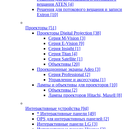
вещания ATEN
[4]
Решения для потокового вещания и записи
Extron
[10]
Проекторы
[51]
Проекторы Digital Projection
[38]
Серия M-Vision
[3]
Серия E-Vision
[9]
Серия Insight
[1]
Серия Titan
[4]
Серия Satellite
[1]
Объективы
[20]
Проекционные экраны Adeo
[3]
Серия Professional
[2]
Управление и аксессуары
[1]
Лампы и объективы для проекторов
[10]
Объективы
[2]
Лампы проекторов Hitachi, Maxell
[8]
Интерактивные устройства
[94]
* Интерактивные панели
[49]
OPS для интерактивных панелей
[2]
Интерактивные панели LG
[3]