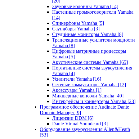
[20]
Звуковые колонны Yamaha
[14]
Настенные громкоговорители Yamaha
[14]
Спикерфоны Yamaha
[5]
Саундбары Yamaha
[3]
Студийные мониторы Yamaha
[8]
Трансляционные усилители мощности
Yamaha
[8]
Цифровые матричные процессоры
Yamaha
[5]
Акустические системы Yamaha
[65]
Портативные системы звукоусиления
Yamaha
[4]
Усилители Yamaha
[16]
Сетевые коммутаторы Yamaha
[12]
Аксессуары Yamaha
[1]
Микшерные консоли Yamaha
[40]
Интерфейсы и конвертеры Yamaha
[23]
Программное обеспечение Audinate Dante
Domain Manager
[9]
Лицензии DDM
[6]
Dante Virtual Soundcard
[3]
Оборудование звукоусиления Allen&Heath
[53]