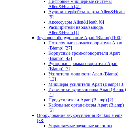
Цифровые микшерные системы
Allen&Heath
[41]
Аудиоинтерфейсы, карты Allen&Heath
[5]
Аксессуары Allen&Heath
[6]
Расширители ввода/вывода
Allen&Heath
[1]
Звуковое оборудование Apart (Biamp)
[100]
Потолочные громкоговорители Apart
(Biamp)
[27]
Корпусные громкоговорители Apart
(Biamp)
[42]
Рупорные громкоговорители Apart
(Biamp)
[7]
Усилители мощности Apart (Biamp)
[13]
Микшеры-усилители Apart (Biamp)
[3]
Источники аудиосигнала Apart (Biamp)
[1]
Предусилители Apart (Biamp)
[2]
Кабельные органайзеры Apart (Biamp)
[5]
Оборудование звукоусиления Renkus-Heinz
[38]
Управляемые звуковые колонны