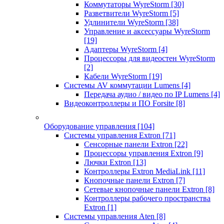
Коммутаторы WyreStorm
[30]
Разветвители WyreStorm
[5]
Удлинители WyreStorm
[38]
Управление и аксессуары WyreStorm
[19]
Адаптеры WyreStorm
[4]
Процессоры для видеостен WyreStorm
[2]
Кабели WyreStorm
[19]
Системы AV коммутации Lumens
[4]
Передача аудио / видео по IP Lumens
[4]
Видеоконтроллеры и ПО Forsite
[8]
Оборудование управления
[104]
Системы управления Extron
[71]
Сенсорные панели Extron
[22]
Процессоры управления Extron
[9]
Лючки Extron
[13]
Контроллеры Extron MediaLink
[11]
Кнопочные панели Extron
[7]
Сетевые кнопочные панели Extron
[8]
Контроллеры рабочего пространства
Extron
[1]
Системы управления Aten
[8]