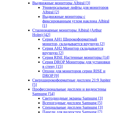
Выдвижные мониторы Albiral
[3]
Универсальные лифты для мониторов
Albiral
[2]
Выдвижные мониторы с
фиксированным углом наклона Albiral
[1]
Стационарные мониторы Albiral (Arthur
Holm)
[42]
Серия AH1 Широкоформатный
монитор, складывается вручную
[2]
Серия AH2 Монитор складывается
вручную
[2]
Серия RISE Настенные мониторы
[14]
Серия DROP Мониторы для установки
в стену
[15]
Опции для мониторов серии RISE и
DROP
[9]
Сверхширокоформатные дисплеи 21:9 Jupiter
[5]
Профессиональные дисплеи и видеостены
Samsung
[54]
Светодиодные экраны Samsung
[3]
Всепогодные дисплеи Samsung
[5]
Специальные дисплеи Samsung
[3]
Панели для видеостен Samsung
[7]