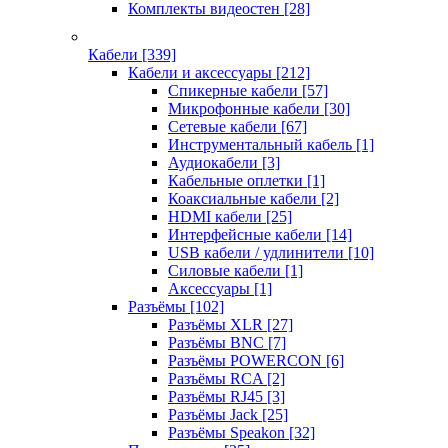
Комплекты видеостен
[28]
Кабели
[339]
Кабели и аксессуары
[212]
Спикерные кабели
[57]
Микрофонные кабели
[30]
Сетевые кабели
[67]
Инструментальный кабель
[1]
Аудиокабели
[3]
Кабельные оплетки
[1]
Коаксиальные кабели
[2]
HDMI кабели
[25]
Интерфейсные кабели
[14]
USB кабели / удлинители
[10]
Силовые кабели
[1]
Аксессуары
[1]
Разъёмы
[102]
Разъёмы XLR
[27]
Разъёмы BNC
[7]
Разъёмы POWERCON
[6]
Разъёмы RCA
[2]
Разъёмы RJ45
[3]
Разъёмы Jack
[25]
Разъёмы Speakon
[32]