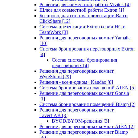
Решения для совместной работы Vivitek
[4]
Шлюз для совместной работы Extron
[1]
Беспроводная система презентации Barco
ClickShare
[12]
Система презентации Extron серии HC и
TeamWork
[3]
Решения для переговорных комнат Yamaha
[10]
Система бронирования переговорных Extron
[4]
Состав системы бронирования
переговорных
[4]
Решения для переговорных комнат
WyreStorm
[29]
Решения «все-в-одном» Kandao
[8]
Система бронирования помещений ATEN
[5]
Решение для переговорных комнат Gonsin
[1]
Система бронирования помещений Biamp
[2]
Решения для переговорных комнат
TaverLAB
[3]
BYOD/BYOM-решения
[3]
Решение для переговорных комнат ATEN
[2]
Решение для переговорных комнат Biamp
[40]