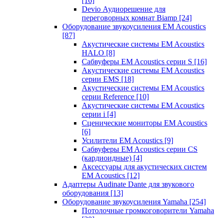
[16]
Devio Аудиорешение для
переговорных комнат Biamp
[24]
Оборудование звукоусиления EM Acoustics
[87]
Акустические системы EM Acoustics
HALO
[8]
Сабвуферы EM Acoustics серии S
[16]
Акустические системы EM Acoustics
серии EMS
[18]
Акустические системы EM Acoustics
серии Reference
[10]
Акустические системы EM Acoustics
серии i
[4]
Сценические мониторы EM Acoustics
[6]
Усилители EM Acoustics
[9]
Сабвуферы EM Acoustics серии CS
(кардиоидные)
[4]
Аксессуары для акустических систем
EM Acoustics
[12]
Адаптеры Audinate Dante для звукового
оборудования
[13]
Оборудование звукоусиления Yamaha
[254]
Потолочные громкоговорители Yamaha