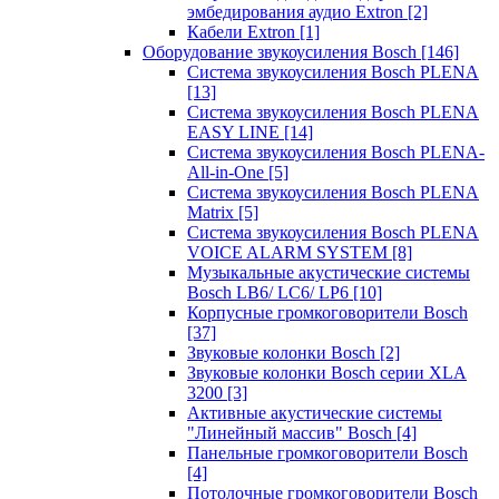
эмбедирования аудио Extron
[2]
Кабели Extron
[1]
Оборудование звукоусиления Bosch
[146]
Система звукоусиления Bosch PLENA
[13]
Система звукоусиления Bosch PLENA
EASY LINE
[14]
Система звукоусиления Bosch PLENA-
All-in-One
[5]
Система звукоусиления Bosch PLENA
Matrix
[5]
Система звукоусиления Bosch PLENA
VOICE ALARM SYSTEM
[8]
Музыкальные акустические системы
Bosch LB6/ LC6/ LP6
[10]
Корпусные громкоговорители Bosch
[37]
Звуковые колонки Bosch
[2]
Звуковые колонки Bosch серии XLA
3200
[3]
Активные акустические системы
"Линейный массив" Bosch
[4]
Панельные громкоговорители Bosch
[4]
Потолочные громкоговорители Bosch