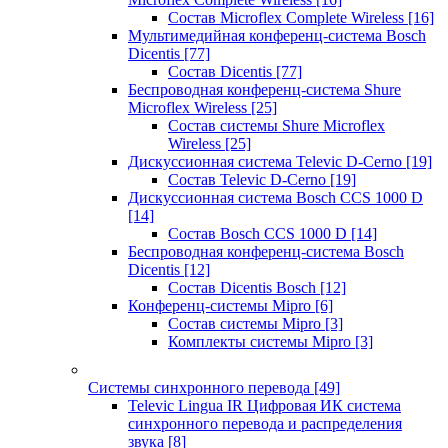
Состав Microflex Complete Wireless
[16]
Мультимедийная конференц-система Bosch
Dicentis
[77]
Состав Dicentis
[77]
Беспроводная конференц-система Shure
Microflex Wireless
[25]
Состав системы Shure Microflex
Wireless
[25]
Дискуссионная система Televic D-Cerno
[19]
Состав Televic D-Cerno
[19]
Дискуссионная система Bosch CCS 1000 D
[14]
Состав Bosch CCS 1000 D
[14]
Беспроводная конференц-система Bosch
Dicentis
[12]
Состав Dicentis Bosch
[12]
Конференц-системы Mipro
[6]
Состав системы Mipro
[3]
Комплекты системы Mipro
[3]
Системы синхронного перевода
[49]
Televic Lingua IR Цифровая ИК система
синхронного перевода и распределения
звука
[8]