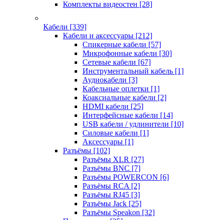
Комплекты видеостен
[28]
Кабели
[339]
Кабели и аксессуары
[212]
Спикерные кабели
[57]
Микрофонные кабели
[30]
Сетевые кабели
[67]
Инструментальный кабель
[1]
Аудиокабели
[3]
Кабельные оплетки
[1]
Коаксиальные кабели
[2]
HDMI кабели
[25]
Интерфейсные кабели
[14]
USB кабели / удлинители
[10]
Силовые кабели
[1]
Аксессуары
[1]
Разъёмы
[102]
Разъёмы XLR
[27]
Разъёмы BNC
[7]
Разъёмы POWERCON
[6]
Разъёмы RCA
[2]
Разъёмы RJ45
[3]
Разъёмы Jack
[25]
Разъёмы Speakon
[32]