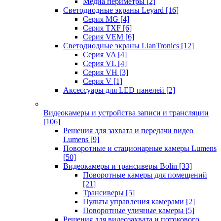
Медиа периметры
[2]
Светодиодные экраны Leyard
[16]
Серия MG
[4]
Серия TXF
[6]
Серия VEM
[6]
Светодиодные экраны LianTronics
[12]
Серия VA
[4]
Серия VL
[4]
Серия VH
[3]
Серия V
[1]
Аксессуары для LED панелей
[2]
Видеокамеры и устройства записи и трансляции
[106]
Решения для захвата и передачи видео
Lumens
[9]
Поворотные и стационарные камеры Lumens
[50]
Видеокамеры и трансиверы Bolin
[33]
Поворотные камеры для помещений
[21]
Трансиверы
[5]
Пульты управления камерами
[2]
Поворотные уличные камеры
[5]
Решения для видеозахвата и потокового