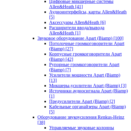
Цифровые микшерные системы
Allen&Heath
[41]
Аудиоинтерфейсы, карты Allen&Heath
[5]
Аксессуары Allen&Heath
[6]
Расширители ввода/вывода
Allen&Heath
[1]
Звуковое оборудование Apart (Biamp)
[100]
Потолочные громкоговорители Apart
(Biamp)
[27]
Корпусные громкоговорители Apart
(Biamp)
[42]
Рупорные громкоговорители Apart
(Biamp)
[7]
Усилители мощности Apart (Biamp)
[13]
Микшеры-усилители Apart (Biamp)
[3]
Источники аудиосигнала Apart (Biamp)
[1]
Предусилители Apart (Biamp)
[2]
Кабельные органайзеры Apart (Biamp)
[5]
Оборудование звукоусиления Renkus-Heinz
[38]
Управляемые звуковые колонны