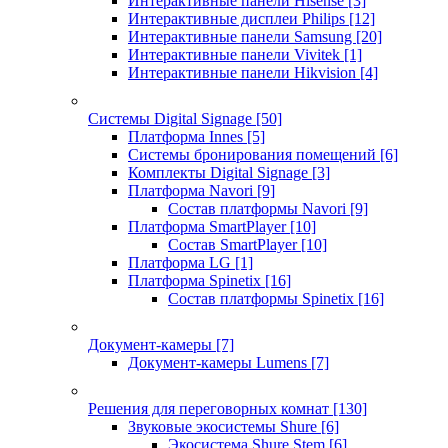
Интерактивные панели Hisense
[3]
Интерактивные дисплеи Philips
[12]
Интерактивные панели Samsung
[20]
Интерактивные панели Vivitek
[1]
Интерактивные панели Hikvision
[4]
Системы Digital Signage
[50]
Платформа Innes
[5]
Системы бронирования помещений
[6]
Комплекты Digital Signage
[3]
Платформа Navori
[9]
Состав платформы Navori
[9]
Платформа SmartPlayer
[10]
Состав SmartPlayer
[10]
Платформа LG
[1]
Платформа Spinetix
[16]
Состав платформы Spinetix
[16]
Документ-камеры
[7]
Документ-камеры Lumens
[7]
Решения для переговорных комнат
[130]
Звуковые экосистемы Shure
[6]
Экосистема Shure Stem
[6]