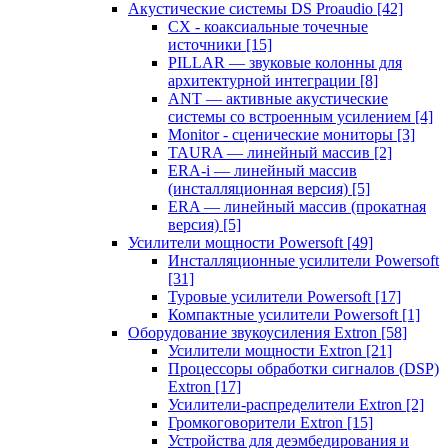
Акустические системы DS Proaudio
[42]
CX - коаксиальные точечные
источники
[15]
PILLAR — звуковые колонны для
архитектурной интеграции
[8]
ANT — активные акустические
системы со встроенным усилением
[4]
Monitor - сценические мониторы
[3]
TAURA — линейный массив
[2]
ERA-i — линейный массив
(инсталляционная версия)
[5]
ERA — линейный массив (прокатная
версия)
[5]
Усилители мощности Powersoft
[49]
Инсталляционные усилители Powersoft
[31]
Туровые усилители Powersoft
[17]
Компактные усилители Powersoft
[1]
Оборудование звукоусиления Extron
[58]
Усилители мощности Extron
[21]
Процессоры обработки сигналов (DSP)
Extron
[17]
Усилители-распределители Extron
[2]
Громкоговорители Extron
[15]
Устройства для деэмбедирования и