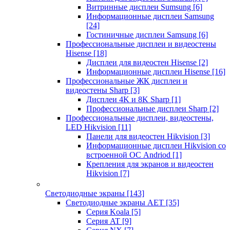
Витринные дисплеи Sumsung
[6]
Информационные дисплеи Samsung
[24]
Гостиничные дисплеи Samsung
[6]
Профессиональные дисплеи и видеостены
Hisense
[18]
Дисплеи для видеостен Hisense
[2]
Информационные дисплеи Hisense
[16]
Профессиональные ЖК дисплеи и
видеостены Sharp
[3]
Дисплеи 4K и 8K Sharp
[1]
Профессиональные дисплеи Sharp
[2]
Профессиональные дисплеи, видеостены,
LED Hikvision
[11]
Панели для видеостен Hikvision
[3]
Информационные дисплеи Hikvision со
встроенной ОС Andriod
[1]
Крепления для экранов и видеостен
Hikvision
[7]
Светодиодные экраны
[143]
Светодиодные экраны AET
[35]
Cерия Koala
[5]
Серия AT
[9]