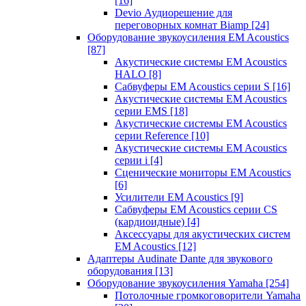
[16]
Devio Аудиорешение для
переговорных комнат Biamp
[24]
Оборудование звукоусиления EM Acoustics
[87]
Акустические системы EM Acoustics
HALO
[8]
Сабвуферы EM Acoustics серии S
[16]
Акустические системы EM Acoustics
серии EMS
[18]
Акустические системы EM Acoustics
серии Reference
[10]
Акустические системы EM Acoustics
серии i
[4]
Сценические мониторы EM Acoustics
[6]
Усилители EM Acoustics
[9]
Сабвуферы EM Acoustics серии CS
(кардиоидные)
[4]
Аксессуары для акустических систем
EM Acoustics
[12]
Адаптеры Audinate Dante для звукового
оборудования
[13]
Оборудование звукоусиления Yamaha
[254]
Потолочные громкоговорители Yamaha