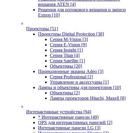
вещания ATEN
[4]
Решения для потокового вещания и записи
Extron
[10]
Проекторы
[51]
Проекторы Digital Projection
[38]
Серия M-Vision
[3]
Серия E-Vision
[9]
Серия Insight
[1]
Серия Titan
[4]
Серия Satellite
[1]
Объективы
[20]
Проекционные экраны Adeo
[3]
Серия Professional
[2]
Управление и аксессуары
[1]
Лампы и объективы для проекторов
[10]
Объективы
[2]
Лампы проекторов Hitachi, Maxell
[8]
Интерактивные устройства
[94]
* Интерактивные панели
[49]
OPS для интерактивных панелей
[2]
Интерактивные панели LG
[3]