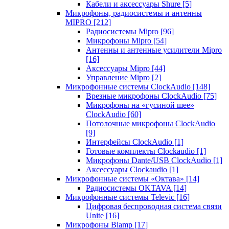
Кабели и аксессуары Shure
[5]
Микрофоны, радиосистемы и антенны
MIPRO
[212]
Радиосистемы Mipro
[96]
Микрофоны Mipro
[54]
Антенны и антенные усилители Mipro
[16]
Аксессуары Mipro
[44]
Управление Mipro
[2]
Микрофонные системы ClockAudio
[148]
Врезные микрофоны ClockAudio
[75]
Микрофоны на «гусиной шее»
ClockAudio
[60]
Потолочные микрофоны ClockAudio
[9]
Интерфейсы ClockAudio
[1]
Готовые комплекты Clockaudio
[1]
Микрофоны Dante/USB ClockAudio
[1]
Аксессуары Clockaudio
[1]
Микрофонные системы «Октава»
[14]
Радиосистемы OKTAVA
[14]
Микрофонные системы Televic
[16]
Цифровая беспроводная система связи
Unite
[16]
Микрофоны Biamp
[17]