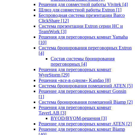
Решения для совместной работы Vivitek
[4]
Шлюз для совместной работы Extron
[1]
Беспроводная система презентации Barco
ClickShare
[12]
Система презентации Extron серии HC и
TeamWork
[3]
Решения для переговорных комнат Yamaha
[10]
Система бронирования переговорных Extron
[4]
Состав системы бронирования
переговорных
[4]
Решения для переговорных комнат
WyreStorm
[29]
Решения «все-в-одном» Kandao
[8]
Система бронирования помещений ATEN
[5]
Решение для переговорных комнат Gonsin
[1]
Система бронирования помещений Biamp
[2]
Решения для переговорных комнат
TaverLAB
[3]
BYOD/BYOM-решения
[3]
Решение для переговорных комнат ATEN
[2]
Решение для переговорных комнат Biamp
[40]