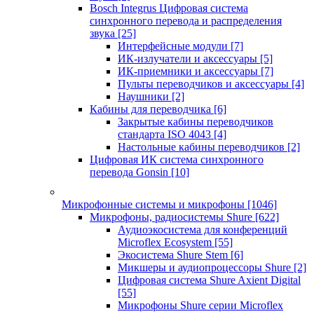
Bosch Integrus Цифровая система
синхронного перевода и распределения
звука
[25]
Интерфейсные модули
[7]
ИК-излучатели и аксессуары
[5]
ИК-приемники и аксессуары
[7]
Пульты переводчиков и аксессуары
[4]
Наушники
[2]
Кабины для переводчика
[6]
Закрытые кабины переводчиков
стандарта ISO 4043
[4]
Настольные кабины переводчиков
[2]
Цифровая ИК система синхронного
перевода Gonsin
[10]
Микрофонные системы и микрофоны
[1046]
Микрофоны, радиосистемы Shure
[622]
Аудиоэкосистема для конференций
Microflex Ecosystem
[55]
Экосистема Shure Stem
[6]
Микшеры и аудиопроцессоры Shure
[2]
Цифровая система Shure Axient Digital
[55]
Микрофоны Shure серии Microflex