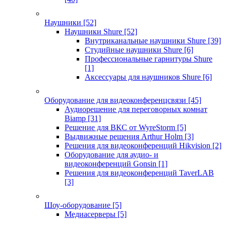
Наушники
[52]
Наушники Shure
[52]
Внутриканальные наушники Shure
[39]
Студийные наушники Shure
[6]
Профессиональные гарнитуры Shure
[1]
Аксессуары для наушников Shure
[6]
Оборудование для видеоконференцсвязи
[45]
Аудиорешение для переговорных комнат
Biamp
[31]
Решение для ВКС от WyreStorm
[5]
Выдвижные решения Arthur Holm
[3]
Решения для видеоконференций Hikvision
[2]
Оборудование для аудио- и
видеоконференций Gonsin
[1]
Решения для видеоконференций TaverLAB
[3]
Шоу-оборудование
[5]
Медиасерверы
[5]