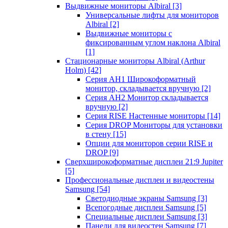
Выдвижные мониторы Albiral
[3]
Универсальные лифты для мониторов
Albiral
[2]
Выдвижные мониторы с
фиксированным углом наклона Albiral
[1]
Стационарные мониторы Albiral (Arthur
Holm)
[42]
Серия AH1 Широкоформатный
монитор, складывается вручную
[2]
Серия AH2 Монитор складывается
вручную
[2]
Серия RISE Настенные мониторы
[14]
Серия DROP Мониторы для установки
в стену
[15]
Опции для мониторов серии RISE и
DROP
[9]
Сверхширокоформатные дисплеи 21:9 Jupiter
[5]
Профессиональные дисплеи и видеостены
Samsung
[54]
Светодиодные экраны Samsung
[3]
Всепогодные дисплеи Samsung
[5]
Специальные дисплеи Samsung
[3]
Панели для видеостен Samsung
[7]