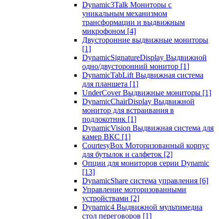
Dynamic3Talk Мониторы с
уникальным механизмом
трансформации и выдвижным
микрофоном
[4]
Двусторонние выдвижные мониторы
[1]
DynamicSignatureDisplay Выдвижной
одно/двусторонний монитор
[1]
DynamicTabLift Выдвижная система
для планшета
[1]
UnderCover Выдвижные мониторы
[1]
DynamicChairDisplay Выдвижной
монитор для встраивания в
подлокотник
[1]
DynamicVision Выдвижная система для
камер ВКС
[1]
CourtesyBox Моторизованный корпус
для бутылок и салфеток
[2]
Опции для мониторов серии Dynamic
[13]
DynamicShare система управления
[6]
Управление моторизованными
устройствами
[2]
Dynamic4 Выдвижной мультимедиа
стол переговоров
[1]