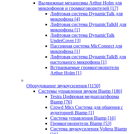
Выдвижные механизмы Arthur Holm для
микрофонов и громкоговорителей
[17]
Лифтовая система DynamicTalk для
микрофона
[4]
Лифтовая система DynamicTalkH для
микрофона
[1]
Лифтовая система DynamicTalk
UnderCover
[3]
Пассивная система MicConnect для
микрофона
[1]
Лифтовая система DynamicTalkB для
настольного микрофона
[1]
Встраиваемые громкоговорители
Arthur Holm
[1]
Оборудование звукоусиления
[1150]
Системы управления звуком Biamp
[186]
Tesira Цифровая медиаплатформа
Biamp
[76]
Crowd Mics Система для общения с
аудиторией Biamp
[1]
Система управления Biamp
[16]
Громкоговорители Biamp
[53]
Система звукоусиления Voltera Biamp