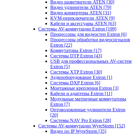
Видео разветвители ATEN
[30]
Видео удлинители ATEN
[79]
Видео конвертеры ATEN
[31]
KVM-переключатели ATEN
[9]
Кабели и аксессуары ATEN
[63]
Системы AV-коммутации Extron
[199]
Процессоры для видеостен Extron
[6]
Процессоры обработки видеосигналов
Extron
[22]
Коммутаторы Extron
[17]
Системы DTP Extron
[43]
USB для профессиональных AV-систем
Extron
[5]
Системы XTP Extron
[30]
Аудиооборудование Extron
[1]
Системы DXP Extron
[6]
Монтажные крепления Extron
[3]
Кабели и адаптеры Extron
[11]
Модульные матричные коммутаторы
Extron
[7]
Оптоволоконные удлинители Extron
[20]
Системы NAV Pro Extron
[28]
Системы AV-коммутации WyreStorm
[152]
Видео по IP WyreStorm
[35]