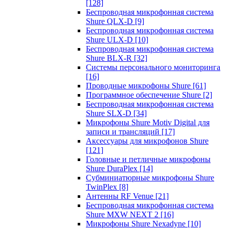
[128]
Беспроводная микрофонная система
Shure QLX-D
[9]
Беспроводная микрофонная система
Shure ULX-D
[10]
Беспроводная микрофонная система
Shure BLX-R
[32]
Системы персонального мониторинга
[16]
Проводные микрофоны Shure
[61]
Программное обеспечение Shure
[2]
Беспроводная микрофонная система
Shure SLX-D
[34]
Микрофоны Shure Motiv Digital для
записи и трансляций
[17]
Аксессуары для микрофонов Shure
[121]
Головные и петличные микрофоны
Shure DuraPlex
[14]
Субминиатюрные микрофоны Shure
TwinPlex
[8]
Антенны RF Venue
[21]
Беспроводная микрофонная система
Shure MXW NEXT 2
[16]
Микрофоны Shure Nexadyne
[10]