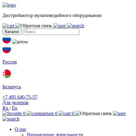
Дистрибьютор мультимедийного оборудования
Каталог
Россия
Беларусь
+7 495 640-75-57
Для дилеров
Ru
/
En
0
0
0
О нас
Направление деятельности