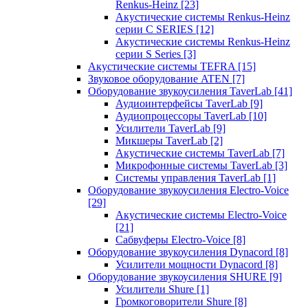
Renkus-Heinz
[23]
Акустические системы Renkus-Heinz
серии C SERIES
[12]
Акустические системы Renkus-Heinz
серии S Series
[3]
Акустические системы TEFRA
[15]
Звуковое оборудование ATEN
[7]
Оборудование звукоусиления TaverLab
[41]
Аудиоинтерфейсы TaverLab
[9]
Аудиопроцессоры TaverLab
[10]
Усилители TaverLab
[9]
Микшеры TaverLab
[2]
Акустические системы TaverLab
[7]
Микрофонные системы TaverLab
[3]
Системы управления TaverLab
[1]
Оборудование звукоусиления Electro-Voice
[29]
Акустические системы Electro-Voice
[21]
Сабвуферы Electro-Voice
[8]
Оборудование звукоусиления Dynacord
[8]
Усилители мощности Dynacord
[8]
Оборудование звукоусиления SHURE
[9]
Усилители Shure
[1]
Громкоговорители Shure
[8]