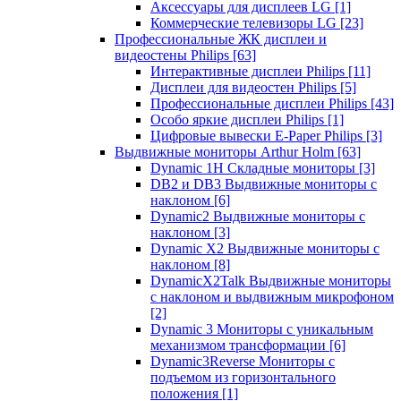
Аксессуары для дисплеев LG
[1]
Коммерческие телевизоры LG
[23]
Профессиональные ЖК дисплеи и
видеостены Philips
[63]
Интерактивные дисплеи Philips
[11]
Дисплеи для видеостен Philips
[5]
Профессиональные дисплеи Philips
[43]
Особо яркие дисплеи Philips
[1]
Цифровые вывески E-Paper Philips
[3]
Выдвижные мониторы Arthur Holm
[63]
Dynamic 1Н Складные мониторы
[3]
DB2 и DB3 Выдвижные мониторы с
наклоном
[6]
Dynamic2 Выдвижные мониторы с
наклоном
[3]
Dynamic X2 Выдвижные мониторы с
наклоном
[8]
DynamicX2Talk Выдвижные мониторы
с наклоном и выдвижным микрофоном
[2]
Dynamic 3 Мониторы с уникальным
механизмом трансформации
[6]
Dynamic3Reverse Мониторы с
подъемом из горизонтального
положения
[1]