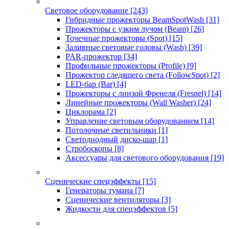
Световое оборудование
[243]
Гибридные прожекторы BeamSpotWash
[31]
Прожекторы с узким лучом (Beam)
[26]
Точечные прожекторы (Spot)
[15]
Заливные световые головы (Wash)
[39]
PAR-прожектор
[34]
Профильные прожекторы (Profile)
[9]
Прожектор следящего света (FollowSpot)
[2]
LED-бар (Bar)
[4]
Прожекторы с линзой Френеля (Fresnel)
[14]
Линейные прожекторы (Wall Washer)
[24]
Циклорама
[2]
Управление световым оборудованием
[14]
Потолочные светильники
[1]
Светодиодный диско-шар
[1]
Стробоскопы
[8]
Аксессуары для светового оборудования
[19]
Сценические спецэффекты
[15]
Генераторы тумана
[7]
Сценические вентиляторы
[3]
Жидкости для спецэффектов
[5]