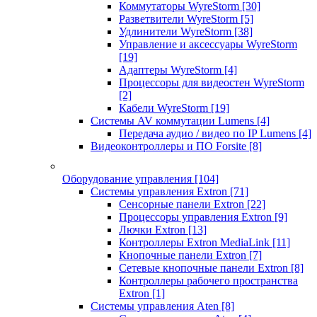
Коммутаторы WyreStorm
[30]
Разветвители WyreStorm
[5]
Удлинители WyreStorm
[38]
Управление и аксессуары WyreStorm
[19]
Адаптеры WyreStorm
[4]
Процессоры для видеостен WyreStorm
[2]
Кабели WyreStorm
[19]
Системы AV коммутации Lumens
[4]
Передача аудио / видео по IP Lumens
[4]
Видеоконтроллеры и ПО Forsite
[8]
Оборудование управления
[104]
Системы управления Extron
[71]
Сенсорные панели Extron
[22]
Процессоры управления Extron
[9]
Лючки Extron
[13]
Контроллеры Extron MediaLink
[11]
Кнопочные панели Extron
[7]
Сетевые кнопочные панели Extron
[8]
Контроллеры рабочего пространства
Extron
[1]
Системы управления Aten
[8]