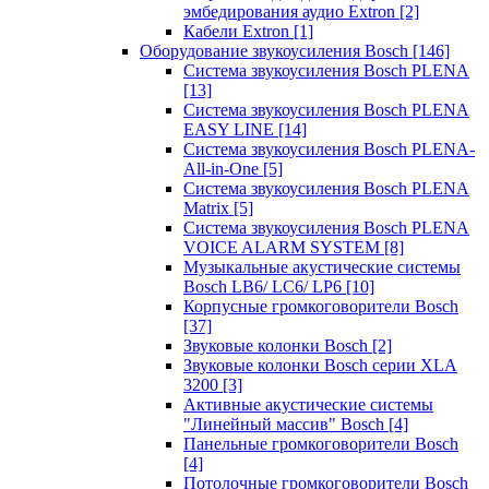
эмбедирования аудио Extron
[2]
Кабели Extron
[1]
Оборудование звукоусиления Bosch
[146]
Система звукоусиления Bosch PLENA
[13]
Система звукоусиления Bosch PLENA
EASY LINE
[14]
Система звукоусиления Bosch PLENA-
All-in-One
[5]
Система звукоусиления Bosch PLENA
Matrix
[5]
Система звукоусиления Bosch PLENA
VOICE ALARM SYSTEM
[8]
Музыкальные акустические системы
Bosch LB6/ LC6/ LP6
[10]
Корпусные громкоговорители Bosch
[37]
Звуковые колонки Bosch
[2]
Звуковые колонки Bosch серии XLA
3200
[3]
Активные акустические системы
"Линейный массив" Bosch
[4]
Панельные громкоговорители Bosch
[4]
Потолочные громкоговорители Bosch