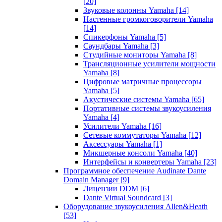
[20]
Звуковые колонны Yamaha
[14]
Настенные громкоговорители Yamaha
[14]
Спикерфоны Yamaha
[5]
Саундбары Yamaha
[3]
Студийные мониторы Yamaha
[8]
Трансляционные усилители мощности
Yamaha
[8]
Цифровые матричные процессоры
Yamaha
[5]
Акустические системы Yamaha
[65]
Портативные системы звукоусиления
Yamaha
[4]
Усилители Yamaha
[16]
Сетевые коммутаторы Yamaha
[12]
Аксессуары Yamaha
[1]
Микшерные консоли Yamaha
[40]
Интерфейсы и конвертеры Yamaha
[23]
Программное обеспечение Audinate Dante
Domain Manager
[9]
Лицензии DDM
[6]
Dante Virtual Soundcard
[3]
Оборудование звукоусиления Allen&Heath
[53]