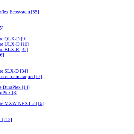
flex Ecosystem
[55]
5]
ure QLX-D
[9]
ure ULX-D
[10]
ure BLX-R
[32]
6]
ure SLX-D
[34]
иси и трансляций
[17]
e DuraPlex
[14]
nPlex
[8]
hure MXW NEXT 2
[16]
O
[212]