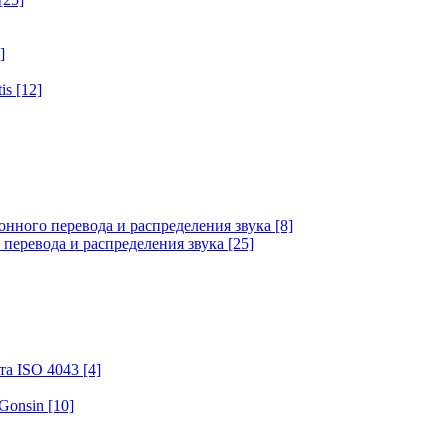
]
tis
[12]
онного перевода и распределения звука
[8]
 перевода и распределения звука
[25]
та ISO 4043
[4]
 Gonsin
[10]