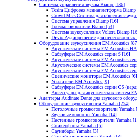
Системы управления звуком Biamp
[186]
Tesira Цифровая медиаплатформа Biamp
Crowd Mics Система для общения с ауд
Система управления Biamp
[16]
Громкоговорители Biamp
[53]
Система звукоусиления Voltera Biamp
[16
Devio Аудиорешение для переговорных
Оборудование звукоусиления EM Acoustics
[87
Акустические системы EM Acoustics 
Сабвуферы EM Acoustics серии S
[16]
Акустические системы EM Acoustics с
Акустические системы EM Acoustics сер
Акустические системы EM Acoustics сер
Сценические мониторы EM Acoustics
[6]
Усилители EM Acoustics
[9]
Сабвуферы EM Acoustics серии CS (кар
Аксессуары для акустических систем EM
Адаптеры Audinate Dante для звукового обор
Оборудование звукоусиления Yamaha
[254]
Потолочные громкоговорители Yamaha
Звуковые колонны Yamaha
[14]
Настенные громкоговорители Yamaha
[1
Спикерфоны Yamaha
[5]
Саундбары Yamaha
[3]
Студийные мониторы Yamaha
[8]