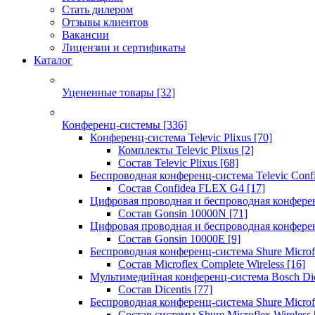
Стать дилером
Отзывы клиентов
Вакансии
Лицензии и сертификаты
Каталог
Уцененные товары
[32]
Конференц-системы
[336]
Конференц-система Televic Plixus
[70]
Комплекты Televic Plixus
[2]
Состав Televic Plixus
[68]
Беспроводная конференц-система Televic Con
Состав Confidea FLEX G4
[17]
Цифровая проводная и беспроводная конфере
Состав Gonsin 10000N
[71]
Цифровая проводная и беспроводная конфере
Состав Gonsin 10000E
[9]
Беспроводная конференц-система Shure Microfl
Состав Microflex Complete Wireless
[16]
Мультимедийная конференц-система Bosch Dic
Состав Dicentis
[77]
Беспроводная конференц-система Shure Microfl
Состав системы Shure Microflex Wireless