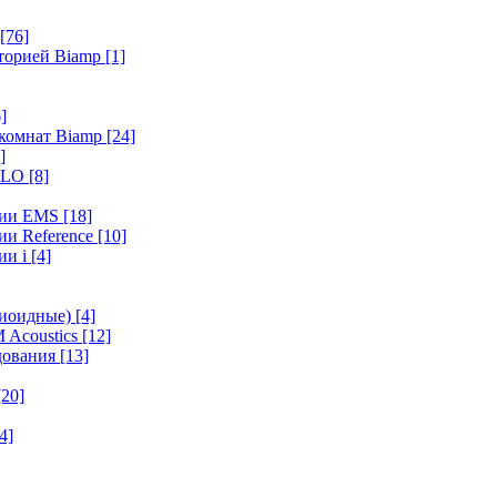
[76]
иторией Biamp
[1]
]
 комнат Biamp
[24]
]
HALO
[8]
ерии EMS
[18]
ии Reference
[10]
ии i
[4]
диоидные)
[4]
 Acoustics
[12]
удования
[13]
[20]
4]