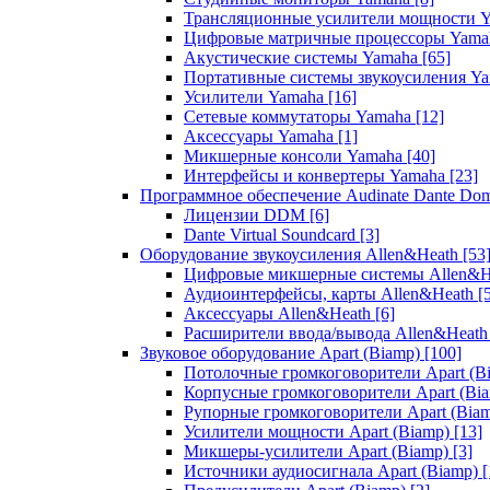
Трансляционные усилители мощности 
Цифровые матричные процессоры Yam
Акустические системы Yamaha
[65]
Портативные системы звукоусиления Y
Усилители Yamaha
[16]
Сетевые коммутаторы Yamaha
[12]
Аксессуары Yamaha
[1]
Микшерные консоли Yamaha
[40]
Интерфейсы и конвертеры Yamaha
[23]
Программное обеспечение Audinate Dante Do
Лицензии DDM
[6]
Dante Virtual Soundcard
[3]
Оборудование звукоусиления Allen&Heath
[53
Цифровые микшерные системы Allen&
Аудиоинтерфейсы, карты Allen&Heath
[
Аксессуары Allen&Heath
[6]
Расширители ввода/вывода Allen&Heat
Звуковое оборудование Apart (Biamp)
[100]
Потолочные громкоговорители Apart (B
Корпусные громкоговорители Apart (Bi
Рупорные громкоговорители Apart (Bia
Усилители мощности Apart (Biamp)
[13]
Микшеры-усилители Apart (Biamp)
[3]
Источники аудиосигнала Apart (Biamp)
[