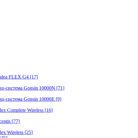
fidea FLEX G4
[17]
нц-система Gonsin 10000N
[71]
нц-система Gonsin 10000E
[9]
ex Complete Wireless
[16]
entis
[77]
ex Wireless
[25]
[25]