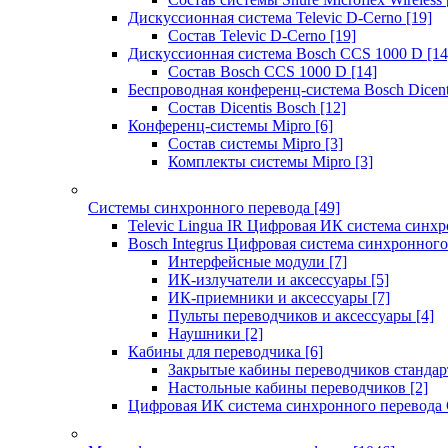
Дискуссионная система Televic D-Cerno
[19]
Состав Televic D-Cerno
[19]
Дискуссионная система Bosch CCS 1000 D
[14
Состав Bosch CCS 1000 D
[14]
Беспроводная конференц-система Bosch Dicen
Состав Dicentis Bosch
[12]
Конференц-системы Mipro
[6]
Состав системы Mipro
[3]
Комплекты системы Mipro
[3]
Системы синхронного перевода
[49]
Televic Lingua IR Цифровая ИК система синхр
Bosch Integrus Цифровая система синхронного
Интерфейсные модули
[7]
ИК-излучатели и аксессуары
[5]
ИК-приемники и аксессуары
[7]
Пульты переводчиков и аксессуары
[4]
Наушники
[2]
Кабины для переводчика
[6]
Закрытые кабины переводчиков стандар
Настольные кабины переводчиков
[2]
Цифровая ИК система синхронного перевода