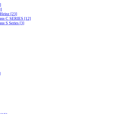
]
8]
-Heinz
[23]
ерии C SERIES
[12]
ии S Series
[3]
]