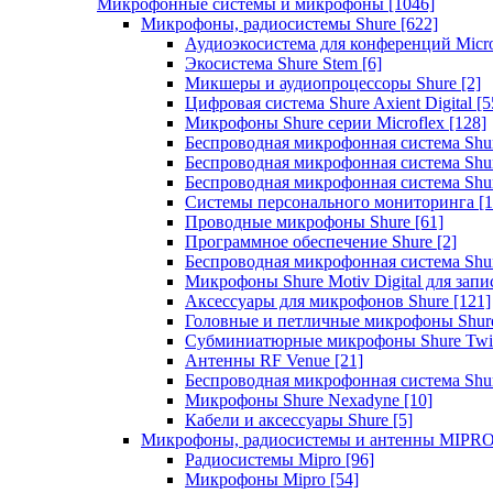
Микрофонные системы и микрофоны
[1046]
Микрофоны, радиосистемы Shure
[622]
Аудиоэкосистема для конференций Micro
Экосистема Shure Stem
[6]
Микшеры и аудиопроцессоры Shure
[2]
Цифровая система Shure Axient Digital
[5
Микрофоны Shure серии Microflex
[128]
Беспроводная микрофонная система Sh
Беспроводная микрофонная система Sh
Беспроводная микрофонная система Sh
Системы персонального мониторинга
[1
Проводные микрофоны Shure
[61]
Программное обеспечение Shure
[2]
Беспроводная микрофонная система Sh
Микрофоны Shure Motiv Digital для зап
Аксессуары для микрофонов Shure
[121]
Головные и петличные микрофоны Shur
Субминиатюрные микрофоны Shure Twi
Антенны RF Venue
[21]
Беспроводная микрофонная система S
Микрофоны Shure Nexadyne
[10]
Кабели и аксессуары Shure
[5]
Микрофоны, радиосистемы и антенны MIPR
Радиосистемы Mipro
[96]
Микрофоны Mipro
[54]