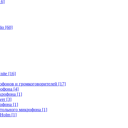
16]
dio
[60]
nite
[16]
офонов и громкоговорителей
[17]
крофона
[4]
икрофона
[1]
ver
[3]
рофона
[1]
стольного микрофона
[1]
r Holm
[1]