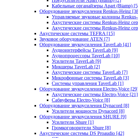
Предусилители Apart (Biamp)
[2]
Кабельные органайзеры Apart (Biamp)
[5
Оборудование звукоусиления Renkus-Heinz
[3
Управляемые звуковые колонны Renkus
Акустические системы Renkus-Heinz с
Акустические системы Renkus-Heinz сер
Акустические системы TEFRA
[15]
Звуковое оборудование ATEN
[7]
Оборудование звукоусиления TaverLab
[41]
Аудиоинтерфейсы TaverLab
[9]
Аудиопроцессоры TaverLab
[10]
Усилители TaverLab
[9]
Микшеры TaverLab
[2]
Акустические системы TaverLab
[7]
Микрофонные системы TaverLab
[3]
Системы управления TaverLab
[1]
Оборудование звукоусиления Electro-Voice
[29
Акустические системы Electro-Voice
[21]
Сабвуферы Electro-Voice
[8]
Оборудование звукоусиления Dynacord
[8]
Усилители мощности Dynacord
[8]
Оборудование звукоусиления SHURE
[9]
Усилители Shure
[1]
Громкоговорители Shure
[8]
Акустические системы DS Proaudio
[42]