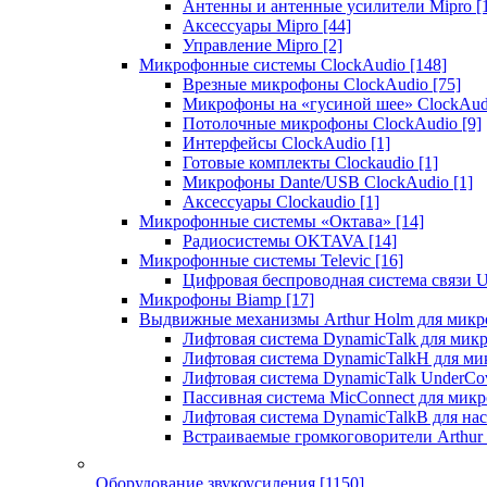
Антенны и антенные усилители Mipro
[
Аксессуары Mipro
[44]
Управление Mipro
[2]
Микрофонные системы ClockAudio
[148]
Врезные микрофоны ClockAudio
[75]
Микрофоны на «гусиной шее» ClockAu
Потолочные микрофоны ClockAudio
[9]
Интерфейсы ClockAudio
[1]
Готовые комплекты Clockaudio
[1]
Микрофоны Dante/USB ClockAudio
[1]
Аксессуары Clockaudio
[1]
Микрофонные системы «Октава»
[14]
Радиосистемы OKTAVA
[14]
Микрофонные системы Televic
[16]
Цифровая беспроводная система связи U
Микрофоны Biamp
[17]
Выдвижные механизмы Arthur Holm для микр
Лифтовая система DynamicTalk для ми
Лифтовая система DynamicTalkH для м
Лифтовая система DynamicTalk UnderCo
Пассивная система MicConnect для мик
Лифтовая система DynamicTalkB для на
Встраиваемые громкоговорители Arthu
Оборудование звукоусиления
[1150]