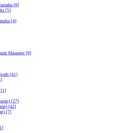
Yamaha
[8]
aha
[5]
amaha
[4]
main Manager
[9]
]
Heath
[41]
5]
h
[1]
iamp)
[27]
amp)
[42]
mp)
[7]
1]