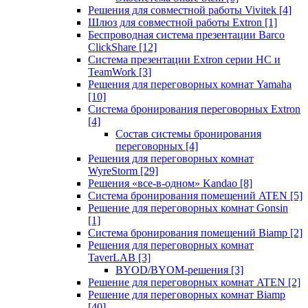
Решения для совместной работы Vivitek
[4]
Шлюз для совместной работы Extron
[1]
Беспроводная система презентации Barco
ClickShare
[12]
Система презентации Extron серии HC и
TeamWork
[3]
Решения для переговорных комнат Yamaha
[10]
Система бронирования переговорных Extron
[4]
Состав системы бронирования
переговорных
[4]
Решения для переговорных комнат
WyreStorm
[29]
Решения «все-в-одном» Kandao
[8]
Система бронирования помещений ATEN
[5]
Решение для переговорных комнат Gonsin
[1]
Система бронирования помещений Biamp
[2]
Решения для переговорных комнат
TaverLAB
[3]
BYOD/BYOM-решения
[3]
Решение для переговорных комнат ATEN
[2]
Решение для переговорных комнат Biamp
[40]