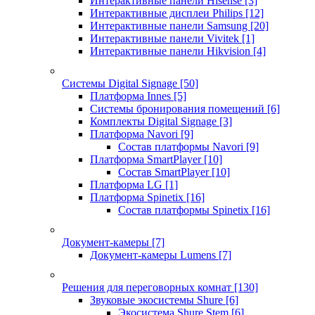
Интерактивные панели Hisense
[3]
Интерактивные дисплеи Philips
[12]
Интерактивные панели Samsung
[20]
Интерактивные панели Vivitek
[1]
Интерактивные панели Hikvision
[4]
Системы Digital Signage
[50]
Платформа Innes
[5]
Системы бронирования помещений
[6]
Комплекты Digital Signage
[3]
Платформа Navori
[9]
Состав платформы Navori
[9]
Платформа SmartPlayer
[10]
Состав SmartPlayer
[10]
Платформа LG
[1]
Платформа Spinetix
[16]
Состав платформы Spinetix
[16]
Документ-камеры
[7]
Документ-камеры Lumens
[7]
Решения для переговорных комнат
[130]
Звуковые экосистемы Shure
[6]
Экосистема Shure Stem
[6]