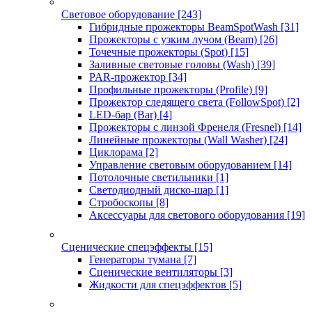
Световое оборудование
[243]
Гибридные прожекторы BeamSpotWash
[31]
Прожекторы с узким лучом (Beam)
[26]
Точечные прожекторы (Spot)
[15]
Заливные световые головы (Wash)
[39]
PAR-прожектор
[34]
Профильные прожекторы (Profile)
[9]
Прожектор следящего света (FollowSpot)
[2]
LED-бар (Bar)
[4]
Прожекторы с линзой Френеля (Fresnel)
[14]
Линейные прожекторы (Wall Washer)
[24]
Циклорама
[2]
Управление световым оборудованием
[14]
Потолочные светильники
[1]
Светодиодный диско-шар
[1]
Стробоскопы
[8]
Аксессуары для светового оборудования
[19]
Сценические спецэффекты
[15]
Генераторы тумана
[7]
Сценические вентиляторы
[3]
Жидкости для спецэффектов
[5]