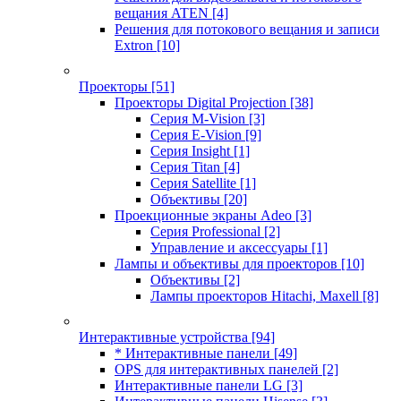
вещания ATEN
[4]
Решения для потокового вещания и записи
Extron
[10]
Проекторы
[51]
Проекторы Digital Projection
[38]
Серия M-Vision
[3]
Серия E-Vision
[9]
Серия Insight
[1]
Серия Titan
[4]
Серия Satellite
[1]
Объективы
[20]
Проекционные экраны Adeo
[3]
Серия Professional
[2]
Управление и аксессуары
[1]
Лампы и объективы для проекторов
[10]
Объективы
[2]
Лампы проекторов Hitachi, Maxell
[8]
Интерактивные устройства
[94]
* Интерактивные панели
[49]
OPS для интерактивных панелей
[2]
Интерактивные панели LG
[3]