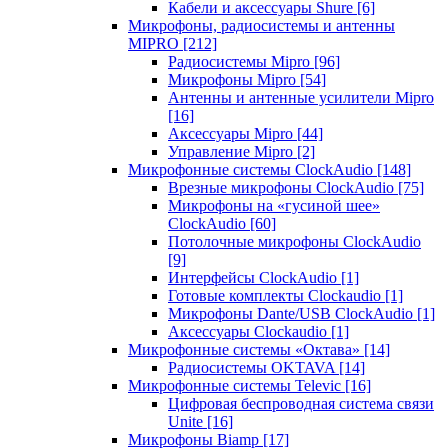
Кабели и аксессуары Shure
[6]
Микрофоны, радиосистемы и антенны
MIPRO
[212]
Радиосистемы Mipro
[96]
Микрофоны Mipro
[54]
Антенны и антенные усилители Mipro
[16]
Аксессуары Mipro
[44]
Управление Mipro
[2]
Микрофонные системы ClockAudio
[148]
Врезные микрофоны ClockAudio
[75]
Микрофоны на «гусиной шее»
ClockAudio
[60]
Потолочные микрофоны ClockAudio
[9]
Интерфейсы ClockAudio
[1]
Готовые комплекты Clockaudio
[1]
Микрофоны Dante/USB ClockAudio
[1]
Аксессуары Clockaudio
[1]
Микрофонные системы «Октава»
[14]
Радиосистемы OKTAVA
[14]
Микрофонные системы Televic
[16]
Цифровая беспроводная система связи
Unite
[16]
Микрофоны Biamp
[17]