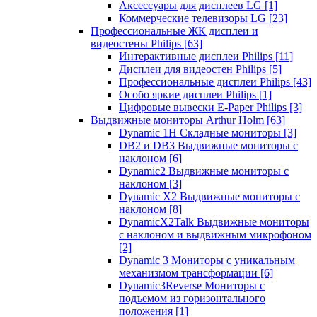
Аксессуары для дисплеев LG
[1]
Коммерческие телевизоры LG
[23]
Профессиональные ЖК дисплеи и
видеостены Philips
[63]
Интерактивные дисплеи Philips
[11]
Дисплеи для видеостен Philips
[5]
Профессиональные дисплеи Philips
[43]
Особо яркие дисплеи Philips
[1]
Цифровые вывески E-Paper Philips
[3]
Выдвижные мониторы Arthur Holm
[63]
Dynamic 1Н Складные мониторы
[3]
DB2 и DB3 Выдвижные мониторы с
наклоном
[6]
Dynamic2 Выдвижные мониторы с
наклоном
[3]
Dynamic X2 Выдвижные мониторы с
наклоном
[8]
DynamicX2Talk Выдвижные мониторы
с наклоном и выдвижным микрофоном
[2]
Dynamic 3 Мониторы с уникальным
механизмом трансформации
[6]
Dynamic3Reverse Мониторы с
подъемом из горизонтального
положения
[1]