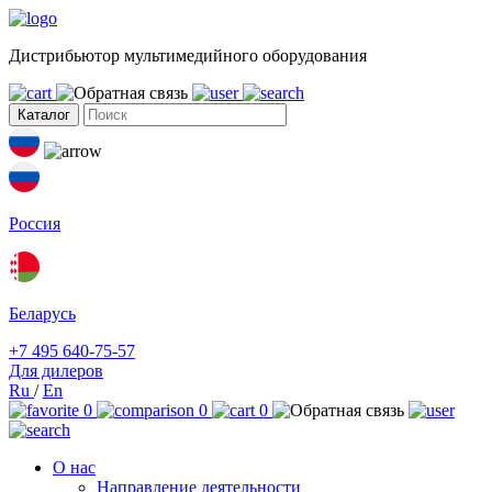
Дистрибьютор мультимедийного оборудования
Каталог
Россия
Беларусь
+7 495 640-75-57
Для дилеров
Ru
/
En
0
0
0
О нас
Направление деятельности