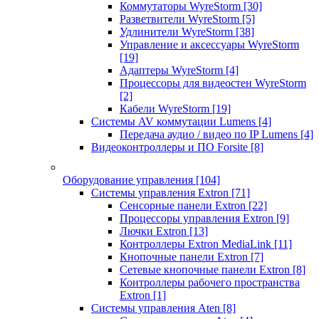
Коммутаторы WyreStorm
[30]
Разветвители WyreStorm
[5]
Удлинители WyreStorm
[38]
Управление и аксессуары WyreStorm
[19]
Адаптеры WyreStorm
[4]
Процессоры для видеостен WyreStorm
[2]
Кабели WyreStorm
[19]
Системы AV коммутации Lumens
[4]
Передача аудио / видео по IP Lumens
[4]
Видеоконтроллеры и ПО Forsite
[8]
Оборудование управления
[104]
Системы управления Extron
[71]
Сенсорные панели Extron
[22]
Процессоры управления Extron
[9]
Лючки Extron
[13]
Контроллеры Extron MediaLink
[11]
Кнопочные панели Extron
[7]
Сетевые кнопочные панели Extron
[8]
Контроллеры рабочего пространства
Extron
[1]
Системы управления Aten
[8]