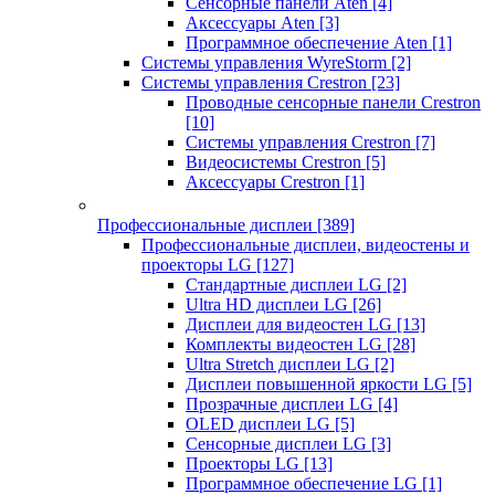
Сенсорные панели Aten
[4]
Аксессуары Aten
[3]
Программное обеспечение Aten
[1]
Системы управления WyreStorm
[2]
Системы управления Crestron
[23]
Проводные сенсорные панели Crestron
[10]
Системы управления Crestron
[7]
Видеосистемы Crestron
[5]
Аксессуары Crestron
[1]
Профессиональные дисплеи
[389]
Профессиональные дисплеи, видеостены и
проекторы LG
[127]
Стандартные дисплеи LG
[2]
Ultra HD дисплеи LG
[26]
Дисплеи для видеостен LG
[13]
Комплекты видеостен LG
[28]
Ultra Stretch дисплеи LG
[2]
Дисплеи повышенной яркости LG
[5]
Прозрачные дисплеи LG
[4]
OLED дисплеи LG
[5]
Сенсорные дисплеи LG
[3]
Проекторы LG
[13]
Программное обеспечение LG
[1]