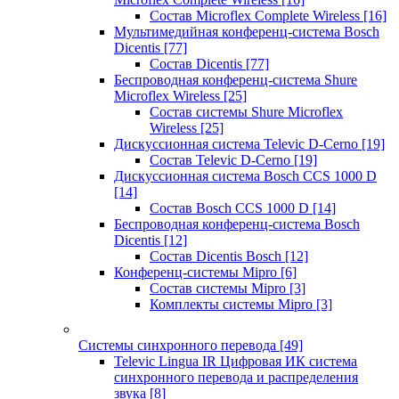
Состав Microflex Complete Wireless
[16]
Мультимедийная конференц-система Bosch
Dicentis
[77]
Состав Dicentis
[77]
Беспроводная конференц-система Shure
Microflex Wireless
[25]
Состав системы Shure Microflex
Wireless
[25]
Дискуссионная система Televic D-Cerno
[19]
Состав Televic D-Cerno
[19]
Дискуссионная система Bosch CCS 1000 D
[14]
Состав Bosch CCS 1000 D
[14]
Беспроводная конференц-система Bosch
Dicentis
[12]
Состав Dicentis Bosch
[12]
Конференц-системы Mipro
[6]
Состав системы Mipro
[3]
Комплекты системы Mipro
[3]
Системы синхронного перевода
[49]
Televic Lingua IR Цифровая ИК система
синхронного перевода и распределения
звука
[8]