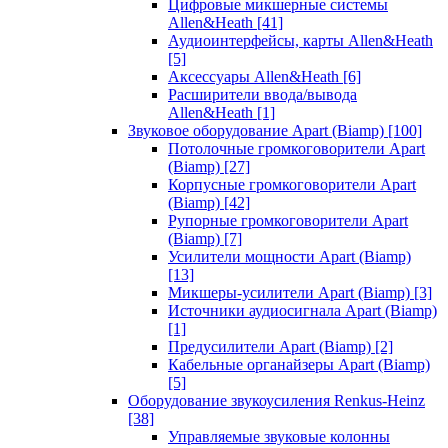
Цифровые микшерные системы
Allen&Heath
[41]
Аудиоинтерфейсы, карты Allen&Heath
[5]
Аксессуары Allen&Heath
[6]
Расширители ввода/вывода
Allen&Heath
[1]
Звуковое оборудование Apart (Biamp)
[100]
Потолочные громкоговорители Apart
(Biamp)
[27]
Корпусные громкоговорители Apart
(Biamp)
[42]
Рупорные громкоговорители Apart
(Biamp)
[7]
Усилители мощности Apart (Biamp)
[13]
Микшеры-усилители Apart (Biamp)
[3]
Источники аудиосигнала Apart (Biamp)
[1]
Предусилители Apart (Biamp)
[2]
Кабельные органайзеры Apart (Biamp)
[5]
Оборудование звукоусиления Renkus-Heinz
[38]
Управляемые звуковые колонны