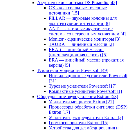
Акустические системы DS Proaudio
[42]
CX - коаксиальные точечные
источники
[15]
PILLAR — звуковые колонны для
архитектурной интеграции
[8]
ANT — активные акустические
системы со встроенным усилением
[4]
Monitor - сценические мониторы
[3]
TAURA — линейный массив
[2]
ERA-i — линейный массив
(инсталляционная версия)
[5]
ERA — линейный массив (прокатная
версия)
[5]
Усилители мощности Powersoft
[49]
Инсталляционные усилители Powersoft
[31]
Туровые усилители Powersoft
[17]
Компактные усилители Powersoft
[1]
Оборудование звукоусиления Extron
[58]
Усилители мощности Extron
[21]
Процессоры обработки сигналов (DSP)
Extron
[17]
Усилители-распределители Extron
[2]
Громкоговорители Extron
[15]
Устройства для деэмбедирования и