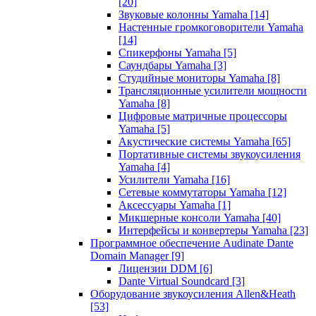
[20]
Звуковые колонны Yamaha
[14]
Настенные громкоговорители Yamaha
[14]
Спикерфоны Yamaha
[5]
Саундбары Yamaha
[3]
Студийные мониторы Yamaha
[8]
Трансляционные усилители мощности
Yamaha
[8]
Цифровые матричные процессоры
Yamaha
[5]
Акустические системы Yamaha
[65]
Портативные системы звукоусиления
Yamaha
[4]
Усилители Yamaha
[16]
Сетевые коммутаторы Yamaha
[12]
Аксессуары Yamaha
[1]
Микшерные консоли Yamaha
[40]
Интерфейсы и конвертеры Yamaha
[23]
Программное обеспечение Audinate Dante
Domain Manager
[9]
Лицензии DDM
[6]
Dante Virtual Soundcard
[3]
Оборудование звукоусиления Allen&Heath
[53]