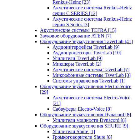
Renkus-Heinz
[23]
Акустические системы Renkus-Heinz
серии C SERIES
[12]
Акустические системы Renkus-Heinz
серии S Series
[3]
Акустические системы TEFRA
[15]
Звуковое оборудование ATEN
[7]
Оборудование звукоусиления TaverLab
[41]
Аудиоинтерфейсы TaverLab
[9]
Аудиопроцессоры TaverLab
[10]
Усилители TaverLab
[9]
Микшеры TaverLab
[2]
Акустические системы TaverLab
[7]
Микрофонные системы TaverLab
[3]
Системы управления TaverLab
[1]
Оборудование звукоусиления Electro-Voice
[29]
Акустические системы Electro-Voice
[21]
Сабвуферы Electro-Voice
[8]
Оборудование звукоусиления Dynacord
[8]
Усилители мощности Dynacord
[8]
Оборудование звукоусиления SHURE
[9]
Усилители Shure
[1]
Громкоговорители Shure
[8]