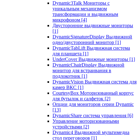
Dynamic3Talk Мониторы с
уникальным механизмом
трансформации и выдвижным
микрофоном
[4]
Двусторонние выдвижные мониторы
[1]
DynamicSignatureDisplay Выдвижной
одно/двусторонний монитор
[1]
DynamicTabLift Выдвижная система
для планшета
[1]
UnderCover Выдвижные мониторы
[1]
DynamicChairDisplay Выдвижной
монитор для встраивания в
подлокотник
[1]
DynamicVision Выдвижная система для
камер ВКС
[1]
CourtesyBox Моторизованный корпус
для бутылок и салфеток
[2]
Опции для мониторов серии Dynamic
[13]
DynamicShare система управления
[6]
Управление моторизованными
устройствами
[2]
Dynamic4 Выдвижной мультимедиа
стол переговоров
[1]