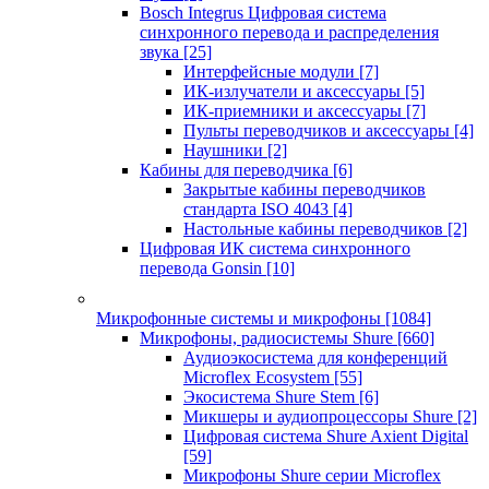
Bosch Integrus Цифровая система
синхронного перевода и распределения
звука
[25]
Интерфейсные модули
[7]
ИК-излучатели и аксессуары
[5]
ИК-приемники и аксессуары
[7]
Пульты переводчиков и аксессуары
[4]
Наушники
[2]
Кабины для переводчика
[6]
Закрытые кабины переводчиков
стандарта ISO 4043
[4]
Настольные кабины переводчиков
[2]
Цифровая ИК система синхронного
перевода Gonsin
[10]
Микрофонные системы и микрофоны
[1084]
Микрофоны, радиосистемы Shure
[660]
Аудиоэкосистема для конференций
Microflex Ecosystem
[55]
Экосистема Shure Stem
[6]
Микшеры и аудиопроцессоры Shure
[2]
Цифровая система Shure Axient Digital
[59]
Микрофоны Shure серии Microflex