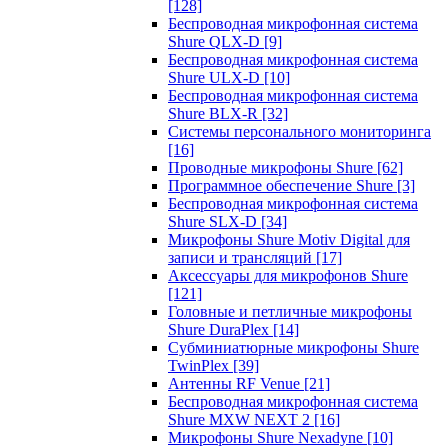
[128]
Беспроводная микрофонная система
Shure QLX-D
[9]
Беспроводная микрофонная система
Shure ULX-D
[10]
Беспроводная микрофонная система
Shure BLX-R
[32]
Системы персонального мониторинга
[16]
Проводные микрофоны Shure
[62]
Программное обеспечение Shure
[3]
Беспроводная микрофонная система
Shure SLX-D
[34]
Микрофоны Shure Motiv Digital для
записи и трансляций
[17]
Аксессуары для микрофонов Shure
[121]
Головные и петличные микрофоны
Shure DuraPlex
[14]
Субминиатюрные микрофоны Shure
TwinPlex
[39]
Антенны RF Venue
[21]
Беспроводная микрофонная система
Shure MXW NEXT 2
[16]
Микрофоны Shure Nexadyne
[10]