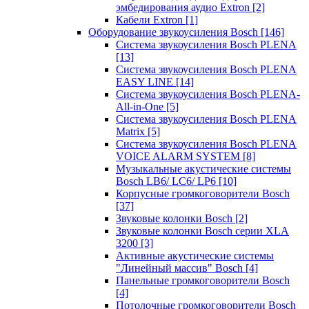
эмбедирования аудио Extron
[2]
Кабели Extron
[1]
Оборудование звукоусиления Bosch
[146]
Система звукоусиления Bosch PLENA
[13]
Система звукоусиления Bosch PLENA
EASY LINE
[14]
Система звукоусиления Bosch PLENA-
All-in-One
[5]
Система звукоусиления Bosch PLENA
Matrix
[5]
Система звукоусиления Bosch PLENA
VOICE ALARM SYSTEM
[8]
Музыкальные акустические системы
Bosch LB6/ LC6/ LP6
[10]
Корпусные громкоговорители Bosch
[37]
Звуковые колонки Bosch
[2]
Звуковые колонки Bosch серии XLA
3200
[3]
Активные акустические системы
"Линейный массив" Bosch
[4]
Панельные громкоговорители Bosch
[4]
Потолочные громкоговорители Bosch