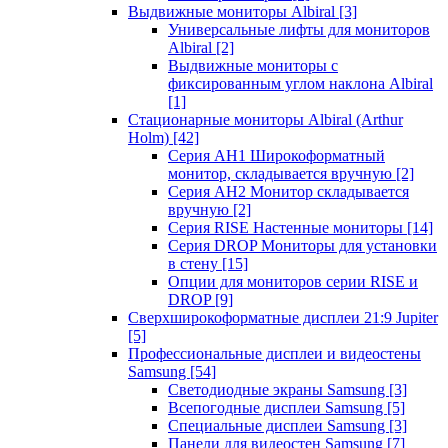
Выдвижные мониторы Albiral
[3]
Универсальные лифты для мониторов
Albiral
[2]
Выдвижные мониторы с
фиксированным углом наклона Albiral
[1]
Стационарные мониторы Albiral (Arthur
Holm)
[42]
Серия AH1 Широкоформатный
монитор, складывается вручную
[2]
Серия AH2 Монитор складывается
вручную
[2]
Серия RISE Настенные мониторы
[14]
Серия DROP Мониторы для установки
в стену
[15]
Опции для мониторов серии RISE и
DROP
[9]
Сверхширокоформатные дисплеи 21:9 Jupiter
[5]
Профессиональные дисплеи и видеостены
Samsung
[54]
Светодиодные экраны Samsung
[3]
Всепогодные дисплеи Samsung
[5]
Специальные дисплеи Samsung
[3]
Панели для видеостен Samsung
[7]