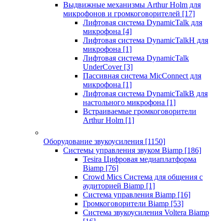
Выдвижные механизмы Arthur Holm для
микрофонов и громкоговорителей
[17]
Лифтовая система DynamicTalk для
микрофона
[4]
Лифтовая система DynamicTalkH для
микрофона
[1]
Лифтовая система DynamicTalk
UnderCover
[3]
Пассивная система MicConnect для
микрофона
[1]
Лифтовая система DynamicTalkB для
настольного микрофона
[1]
Встраиваемые громкоговорители
Arthur Holm
[1]
Оборудование звукоусиления
[1150]
Системы управления звуком Biamp
[186]
Tesira Цифровая медиаплатформа
Biamp
[76]
Crowd Mics Система для общения с
аудиторией Biamp
[1]
Система управления Biamp
[16]
Громкоговорители Biamp
[53]
Система звукоусиления Voltera Biamp