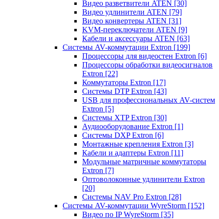
Видео разветвители ATEN
[30]
Видео удлинители ATEN
[79]
Видео конвертеры ATEN
[31]
KVM-переключатели ATEN
[9]
Кабели и аксессуары ATEN
[63]
Системы AV-коммутации Extron
[199]
Процессоры для видеостен Extron
[6]
Процессоры обработки видеосигналов
Extron
[22]
Коммутаторы Extron
[17]
Системы DTP Extron
[43]
USB для профессиональных AV-систем
Extron
[5]
Системы XTP Extron
[30]
Аудиооборудование Extron
[1]
Системы DXP Extron
[6]
Монтажные крепления Extron
[3]
Кабели и адаптеры Extron
[11]
Модульные матричные коммутаторы
Extron
[7]
Оптоволоконные удлинители Extron
[20]
Системы NAV Pro Extron
[28]
Системы AV-коммутации WyreStorm
[152]
Видео по IP WyreStorm
[35]