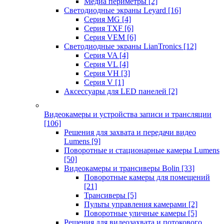
Медиа периметры
[2]
Светодиодные экраны Leyard
[16]
Серия MG
[4]
Серия TXF
[6]
Серия VEM
[6]
Светодиодные экраны LianTronics
[12]
Серия VA
[4]
Серия VL
[4]
Серия VH
[3]
Серия V
[1]
Аксессуары для LED панелей
[2]
Видеокамеры и устройства записи и трансляции
[106]
Решения для захвата и передачи видео
Lumens
[9]
Поворотные и стационарные камеры Lumens
[50]
Видеокамеры и трансиверы Bolin
[33]
Поворотные камеры для помещений
[21]
Трансиверы
[5]
Пульты управления камерами
[2]
Поворотные уличные камеры
[5]
Решения для видеозахвата и потокового