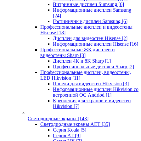
Витринные дисплеи Sumsung
[6]
Информационные дисплеи Samsung
[24]
Гостиничные дисплеи Samsung
[6]
Профессиональные дисплеи и видеостены
Hisense
[18]
Дисплеи для видеостен Hisense
[2]
Информационные дисплеи Hisense
[16]
Профессиональные ЖК дисплеи и
видеостены Sharp
[3]
Дисплеи 4K и 8K Sharp
[1]
Профессиональные дисплеи Sharp
[2]
Профессиональные дисплеи, видеостены,
LED Hikvision
[11]
Панели для видеостен Hikvision
[3]
Информационные дисплеи Hikvision со
встроенной ОС Andriod
[1]
Крепления для экранов и видеостен
Hikvision
[7]
Светодиодные экраны
[143]
Светодиодные экраны AET
[35]
Cерия Koala
[5]
Серия AT
[9]