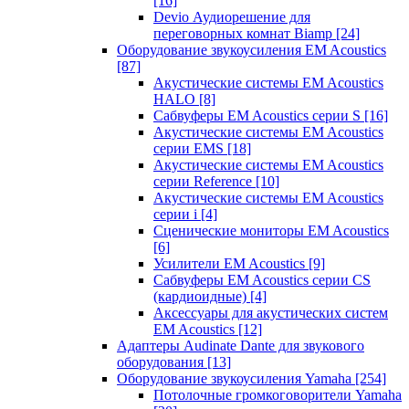
[16]
Devio Аудиорешение для
переговорных комнат Biamp
[24]
Оборудование звукоусиления EM Acoustics
[87]
Акустические системы EM Acoustics
HALO
[8]
Сабвуферы EM Acoustics серии S
[16]
Акустические системы EM Acoustics
серии EMS
[18]
Акустические системы EM Acoustics
серии Reference
[10]
Акустические системы EM Acoustics
серии i
[4]
Сценические мониторы EM Acoustics
[6]
Усилители EM Acoustics
[9]
Сабвуферы EM Acoustics серии CS
(кардиоидные)
[4]
Аксессуары для акустических систем
EM Acoustics
[12]
Адаптеры Audinate Dante для звукового
оборудования
[13]
Оборудование звукоусиления Yamaha
[254]
Потолочные громкоговорители Yamaha