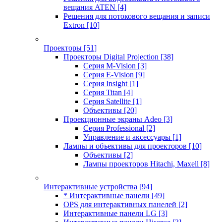
вещания ATEN
[4]
Решения для потокового вещания и записи
Extron
[10]
Проекторы
[51]
Проекторы Digital Projection
[38]
Серия M-Vision
[3]
Серия E-Vision
[9]
Серия Insight
[1]
Серия Titan
[4]
Серия Satellite
[1]
Объективы
[20]
Проекционные экраны Adeo
[3]
Серия Professional
[2]
Управление и аксессуары
[1]
Лампы и объективы для проекторов
[10]
Объективы
[2]
Лампы проекторов Hitachi, Maxell
[8]
Интерактивные устройства
[94]
* Интерактивные панели
[49]
OPS для интерактивных панелей
[2]
Интерактивные панели LG
[3]