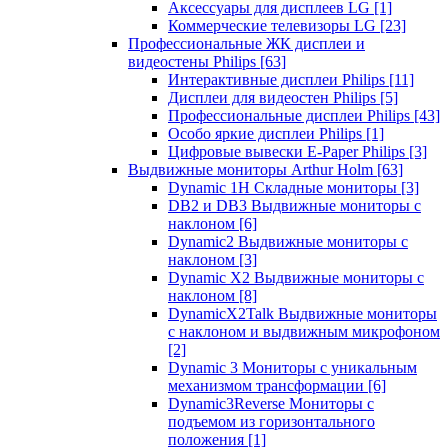
Аксессуары для дисплеев LG
[1]
Коммерческие телевизоры LG
[23]
Профессиональные ЖК дисплеи и
видеостены Philips
[63]
Интерактивные дисплеи Philips
[11]
Дисплеи для видеостен Philips
[5]
Профессиональные дисплеи Philips
[43]
Особо яркие дисплеи Philips
[1]
Цифровые вывески E-Paper Philips
[3]
Выдвижные мониторы Arthur Holm
[63]
Dynamic 1Н Складные мониторы
[3]
DB2 и DB3 Выдвижные мониторы с
наклоном
[6]
Dynamic2 Выдвижные мониторы с
наклоном
[3]
Dynamic X2 Выдвижные мониторы с
наклоном
[8]
DynamicX2Talk Выдвижные мониторы
с наклоном и выдвижным микрофоном
[2]
Dynamic 3 Мониторы с уникальным
механизмом трансформации
[6]
Dynamic3Reverse Мониторы с
подъемом из горизонтального
положения
[1]