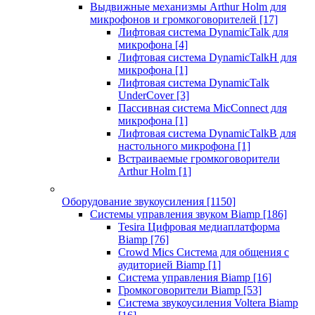
Выдвижные механизмы Arthur Holm для
микрофонов и громкоговорителей
[17]
Лифтовая система DynamicTalk для
микрофона
[4]
Лифтовая система DynamicTalkH для
микрофона
[1]
Лифтовая система DynamicTalk
UnderCover
[3]
Пассивная система MicConnect для
микрофона
[1]
Лифтовая система DynamicTalkB для
настольного микрофона
[1]
Встраиваемые громкоговорители
Arthur Holm
[1]
Оборудование звукоусиления
[1150]
Системы управления звуком Biamp
[186]
Tesira Цифровая медиаплатформа
Biamp
[76]
Crowd Mics Система для общения с
аудиторией Biamp
[1]
Система управления Biamp
[16]
Громкоговорители Biamp
[53]
Система звукоусиления Voltera Biamp