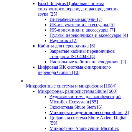
Bosch Integrus Цифровая система
синхронного перевода и распределения
звука
[25]
Интерфейсные модули
[7]
ИК-излучатели и аксессуары
[5]
ИК-приемники и аксессуары
[7]
Пульты переводчиков и аксессуары
[4]
Наушники
[2]
Кабины для переводчика
[6]
Закрытые кабины переводчиков
стандарта ISO 4043
[4]
Настольные кабины переводчиков
[2]
Цифровая ИК система синхронного
перевода Gonsin
[10]
Микрофонные системы и микрофоны
[1084]
Микрофоны, радиосистемы Shure
[660]
Аудиоэкосистема для конференций
Microflex Ecosystem
[55]
Экосистема Shure Stem
[6]
Микшеры и аудиопроцессоры Shure
[2]
Цифровая система Shure Axient Digital
[59]
Микрофоны Shure серии Microflex