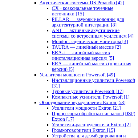
Акустические системы DS Proaudio
[42]
CX - коаксиальные точечные
источники
[15]
PILLAR — звуковые колонны для
архитектурной интеграции
[8]
ANT — активные акустические
системы со встроенным усилением
[4]
Monitor - сценические мониторы
[3]
TAURA — линейный массив
[2]
ERA-i — линейный массив
(инсталляционная версия)
[5]
ERA — линейный массив (прокатная
версия)
[5]
Усилители мощности Powersoft
[49]
Инсталляционные усилители Powersoft
[31]
Туровые усилители Powersoft
[17]
Компактные усилители Powersoft
[1]
Оборудование звукоусиления Extron
[58]
Усилители мощности Extron
[21]
Процессоры обработки сигналов (DSP)
Extron
[17]
Усилители-распределители Extron
[2]
Громкоговорители Extron
[15]
Устройства для деэмбедирования и