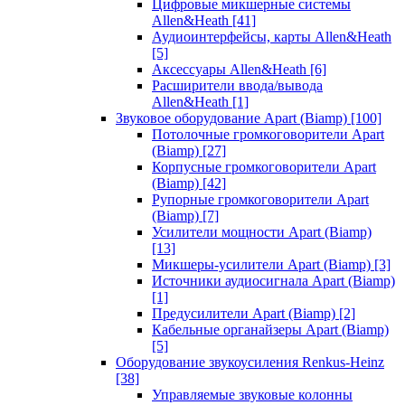
Цифровые микшерные системы
Allen&Heath
[41]
Аудиоинтерфейсы, карты Allen&Heath
[5]
Аксессуары Allen&Heath
[6]
Расширители ввода/вывода
Allen&Heath
[1]
Звуковое оборудование Apart (Biamp)
[100]
Потолочные громкоговорители Apart
(Biamp)
[27]
Корпусные громкоговорители Apart
(Biamp)
[42]
Рупорные громкоговорители Apart
(Biamp)
[7]
Усилители мощности Apart (Biamp)
[13]
Микшеры-усилители Apart (Biamp)
[3]
Источники аудиосигнала Apart (Biamp)
[1]
Предусилители Apart (Biamp)
[2]
Кабельные органайзеры Apart (Biamp)
[5]
Оборудование звукоусиления Renkus-Heinz
[38]
Управляемые звуковые колонны