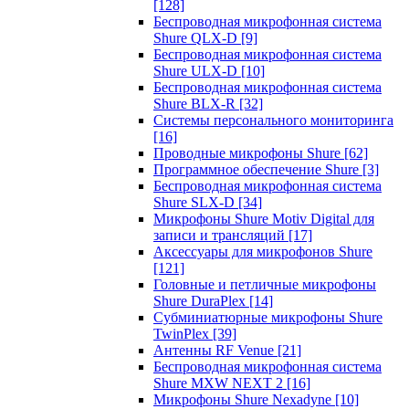
[128]
Беспроводная микрофонная система
Shure QLX-D
[9]
Беспроводная микрофонная система
Shure ULX-D
[10]
Беспроводная микрофонная система
Shure BLX-R
[32]
Системы персонального мониторинга
[16]
Проводные микрофоны Shure
[62]
Программное обеспечение Shure
[3]
Беспроводная микрофонная система
Shure SLX-D
[34]
Микрофоны Shure Motiv Digital для
записи и трансляций
[17]
Аксессуары для микрофонов Shure
[121]
Головные и петличные микрофоны
Shure DuraPlex
[14]
Субминиатюрные микрофоны Shure
TwinPlex
[39]
Антенны RF Venue
[21]
Беспроводная микрофонная система
Shure MXW NEXT 2
[16]
Микрофоны Shure Nexadyne
[10]