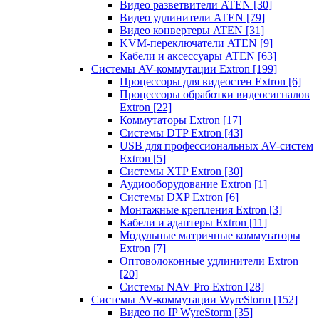
Видео разветвители ATEN
[30]
Видео удлинители ATEN
[79]
Видео конвертеры ATEN
[31]
KVM-переключатели ATEN
[9]
Кабели и аксессуары ATEN
[63]
Системы AV-коммутации Extron
[199]
Процессоры для видеостен Extron
[6]
Процессоры обработки видеосигналов
Extron
[22]
Коммутаторы Extron
[17]
Системы DTP Extron
[43]
USB для профессиональных AV-систем
Extron
[5]
Системы XTP Extron
[30]
Аудиооборудование Extron
[1]
Системы DXP Extron
[6]
Монтажные крепления Extron
[3]
Кабели и адаптеры Extron
[11]
Модульные матричные коммутаторы
Extron
[7]
Оптоволоконные удлинители Extron
[20]
Системы NAV Pro Extron
[28]
Системы AV-коммутации WyreStorm
[152]
Видео по IP WyreStorm
[35]