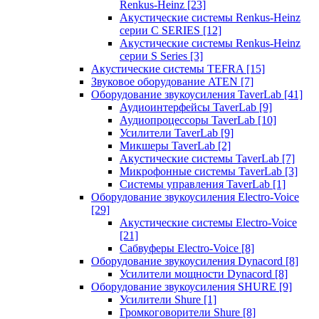
Renkus-Heinz
[23]
Акустические системы Renkus-Heinz
серии C SERIES
[12]
Акустические системы Renkus-Heinz
серии S Series
[3]
Акустические системы TEFRA
[15]
Звуковое оборудование ATEN
[7]
Оборудование звукоусиления TaverLab
[41]
Аудиоинтерфейсы TaverLab
[9]
Аудиопроцессоры TaverLab
[10]
Усилители TaverLab
[9]
Микшеры TaverLab
[2]
Акустические системы TaverLab
[7]
Микрофонные системы TaverLab
[3]
Системы управления TaverLab
[1]
Оборудование звукоусиления Electro-Voice
[29]
Акустические системы Electro-Voice
[21]
Сабвуферы Electro-Voice
[8]
Оборудование звукоусиления Dynacord
[8]
Усилители мощности Dynacord
[8]
Оборудование звукоусиления SHURE
[9]
Усилители Shure
[1]
Громкоговорители Shure
[8]