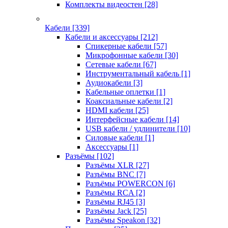
Комплекты видеостен
[28]
Кабели
[339]
Кабели и аксессуары
[212]
Спикерные кабели
[57]
Микрофонные кабели
[30]
Сетевые кабели
[67]
Инструментальный кабель
[1]
Аудиокабели
[3]
Кабельные оплетки
[1]
Коаксиальные кабели
[2]
HDMI кабели
[25]
Интерфейсные кабели
[14]
USB кабели / удлинители
[10]
Силовые кабели
[1]
Аксессуары
[1]
Разъёмы
[102]
Разъёмы XLR
[27]
Разъёмы BNC
[7]
Разъёмы POWERCON
[6]
Разъёмы RCA
[2]
Разъёмы RJ45
[3]
Разъёмы Jack
[25]
Разъёмы Speakon
[32]