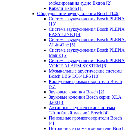
эмбедирования аудио Extron
[2]
Кабели Extron
[1]
Оборудование звукоусиления Bosch
[146]
Система звукоусиления Bosch PLENA
[13]
Система звукоусиления Bosch PLENA
EASY LINE
[14]
Система звукоусиления Bosch PLENA-
All-in-One
[5]
Система звукоусиления Bosch PLENA
Matrix
[5]
Система звукоусиления Bosch PLENA
VOICE ALARM SYSTEM
[8]
Музыкальные акустические системы
Bosch LB6/ LC6/ LP6
[10]
Корпусные громкоговорители Bosch
[37]
Звуковые колонки Bosch
[2]
Звуковые колонки Bosch серии XLA
3200
[3]
Активные акустические системы
"Линейный массив" Bosch
[4]
Панельные громкоговорители Bosch
[4]
Потолочные громкоговорители Bosch