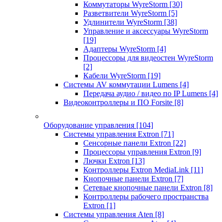
Коммутаторы WyreStorm
[30]
Разветвители WyreStorm
[5]
Удлинители WyreStorm
[38]
Управление и аксессуары WyreStorm
[19]
Адаптеры WyreStorm
[4]
Процессоры для видеостен WyreStorm
[2]
Кабели WyreStorm
[19]
Системы AV коммутации Lumens
[4]
Передача аудио / видео по IP Lumens
[4]
Видеоконтроллеры и ПО Forsite
[8]
Оборудование управления
[104]
Системы управления Extron
[71]
Сенсорные панели Extron
[22]
Процессоры управления Extron
[9]
Лючки Extron
[13]
Контроллеры Extron MediaLink
[11]
Кнопочные панели Extron
[7]
Сетевые кнопочные панели Extron
[8]
Контроллеры рабочего пространства
Extron
[1]
Системы управления Aten
[8]