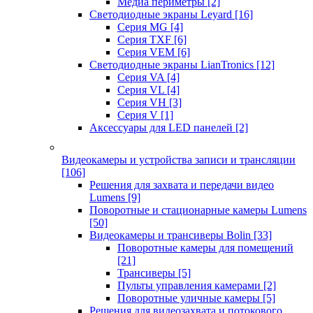
Медиа периметры
[2]
Светодиодные экраны Leyard
[16]
Серия MG
[4]
Серия TXF
[6]
Серия VEM
[6]
Светодиодные экраны LianTronics
[12]
Серия VA
[4]
Серия VL
[4]
Серия VH
[3]
Серия V
[1]
Аксессуары для LED панелей
[2]
Видеокамеры и устройства записи и трансляции
[106]
Решения для захвата и передачи видео
Lumens
[9]
Поворотные и стационарные камеры Lumens
[50]
Видеокамеры и трансиверы Bolin
[33]
Поворотные камеры для помещений
[21]
Трансиверы
[5]
Пульты управления камерами
[2]
Поворотные уличные камеры
[5]
Решения для видеозахвата и потокового