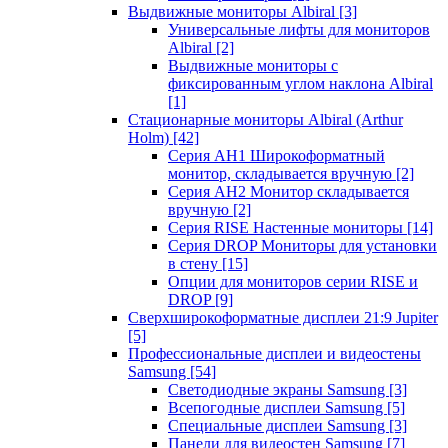
Выдвижные мониторы Albiral
[3]
Универсальные лифты для мониторов
Albiral
[2]
Выдвижные мониторы с
фиксированным углом наклона Albiral
[1]
Стационарные мониторы Albiral (Arthur
Holm)
[42]
Серия AH1 Широкоформатный
монитор, складывается вручную
[2]
Серия AH2 Монитор складывается
вручную
[2]
Серия RISE Настенные мониторы
[14]
Серия DROP Мониторы для установки
в стену
[15]
Опции для мониторов серии RISE и
DROP
[9]
Сверхширокоформатные дисплеи 21:9 Jupiter
[5]
Профессиональные дисплеи и видеостены
Samsung
[54]
Светодиодные экраны Samsung
[3]
Всепогодные дисплеи Samsung
[5]
Специальные дисплеи Samsung
[3]
Панели для видеостен Samsung
[7]