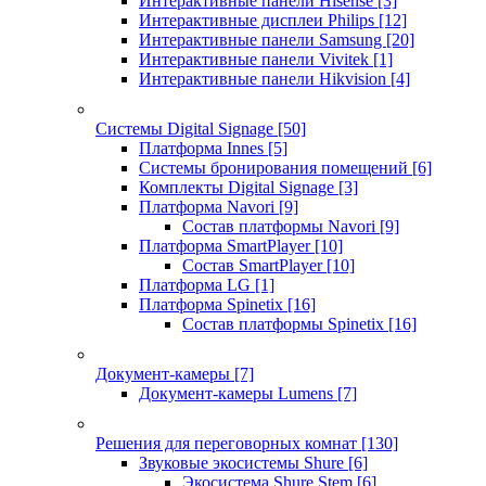
Интерактивные панели Hisense
[3]
Интерактивные дисплеи Philips
[12]
Интерактивные панели Samsung
[20]
Интерактивные панели Vivitek
[1]
Интерактивные панели Hikvision
[4]
Системы Digital Signage
[50]
Платформа Innes
[5]
Системы бронирования помещений
[6]
Комплекты Digital Signage
[3]
Платформа Navori
[9]
Состав платформы Navori
[9]
Платформа SmartPlayer
[10]
Состав SmartPlayer
[10]
Платформа LG
[1]
Платформа Spinetix
[16]
Состав платформы Spinetix
[16]
Документ-камеры
[7]
Документ-камеры Lumens
[7]
Решения для переговорных комнат
[130]
Звуковые экосистемы Shure
[6]
Экосистема Shure Stem
[6]