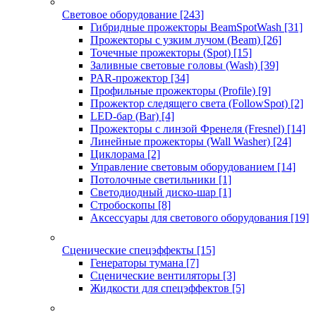
Световое оборудование
[243]
Гибридные прожекторы BeamSpotWash
[31]
Прожекторы с узким лучом (Beam)
[26]
Точечные прожекторы (Spot)
[15]
Заливные световые головы (Wash)
[39]
PAR-прожектор
[34]
Профильные прожекторы (Profile)
[9]
Прожектор следящего света (FollowSpot)
[2]
LED-бар (Bar)
[4]
Прожекторы с линзой Френеля (Fresnel)
[14]
Линейные прожекторы (Wall Washer)
[24]
Циклорама
[2]
Управление световым оборудованием
[14]
Потолочные светильники
[1]
Светодиодный диско-шар
[1]
Стробоскопы
[8]
Аксессуары для светового оборудования
[19]
Сценические спецэффекты
[15]
Генераторы тумана
[7]
Сценические вентиляторы
[3]
Жидкости для спецэффектов
[5]