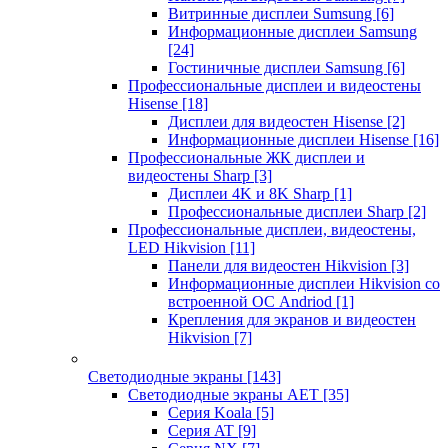
Витринные дисплеи Sumsung
[6]
Информационные дисплеи Samsung
[24]
Гостиничные дисплеи Samsung
[6]
Профессиональные дисплеи и видеостены
Hisense
[18]
Дисплеи для видеостен Hisense
[2]
Информационные дисплеи Hisense
[16]
Профессиональные ЖК дисплеи и
видеостены Sharp
[3]
Дисплеи 4K и 8K Sharp
[1]
Профессиональные дисплеи Sharp
[2]
Профессиональные дисплеи, видеостены,
LED Hikvision
[11]
Панели для видеостен Hikvision
[3]
Информационные дисплеи Hikvision со
встроенной ОС Andriod
[1]
Крепления для экранов и видеостен
Hikvision
[7]
Светодиодные экраны
[143]
Светодиодные экраны AET
[35]
Cерия Koala
[5]
Серия AT
[9]