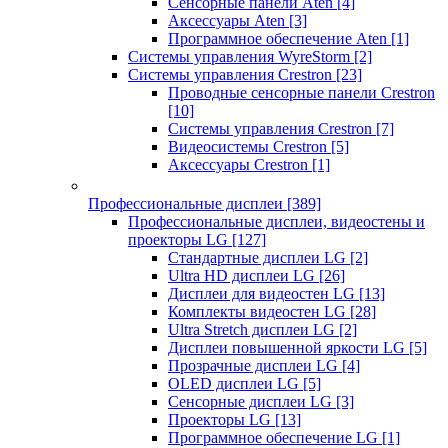
Сенсорные панели Aten
[4]
Аксессуары Aten
[3]
Программное обеспечение Aten
[1]
Системы управления WyreStorm
[2]
Системы управления Crestron
[23]
Проводные сенсорные панели Crestron
[10]
Системы управления Crestron
[7]
Видеосистемы Crestron
[5]
Аксессуары Crestron
[1]
Профессиональные дисплеи
[389]
Профессиональные дисплеи, видеостены и
проекторы LG
[127]
Стандартные дисплеи LG
[2]
Ultra HD дисплеи LG
[26]
Дисплеи для видеостен LG
[13]
Комплекты видеостен LG
[28]
Ultra Stretch дисплеи LG
[2]
Дисплеи повышенной яркости LG
[5]
Прозрачные дисплеи LG
[4]
OLED дисплеи LG
[5]
Сенсорные дисплеи LG
[3]
Проекторы LG
[13]
Программное обеспечение LG
[1]