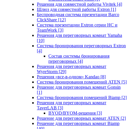
Решения для совместной работы Vivitek
[4]
Шлюз для совместной работы Extron
[1]
Беспроводная система презентации Barco
ClickShare
[12]
Система презентации Extron серии HC и
TeamWork
[3]
Решения для переговорных комнат Yamaha
[10]
Система бронирования переговорных Extron
[4]
Состав системы бронирования
переговорных
[4]
Решения для переговорных комнат
WyreStorm
[29]
Решения «все-в-одном» Kandao
[8]
Система бронирования помещений ATEN
[5]
Решение для переговорных комнат Gonsin
[1]
Система бронирования помещений Biamp
[2]
Решения для переговорных комнат
TaverLAB
[3]
BYOD/BYOM-решения
[3]
Решение для переговорных комнат ATEN
[2]
Решение для переговорных комнат Biamp
[40]