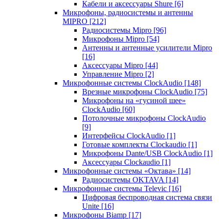
Кабели и аксессуары Shure
[6]
Микрофоны, радиосистемы и антенны
MIPRO
[212]
Радиосистемы Mipro
[96]
Микрофоны Mipro
[54]
Антенны и антенные усилители Mipro
[16]
Аксессуары Mipro
[44]
Управление Mipro
[2]
Микрофонные системы ClockAudio
[148]
Врезные микрофоны ClockAudio
[75]
Микрофоны на «гусиной шее»
ClockAudio
[60]
Потолочные микрофоны ClockAudio
[9]
Интерфейсы ClockAudio
[1]
Готовые комплекты Clockaudio
[1]
Микрофоны Dante/USB ClockAudio
[1]
Аксессуары Clockaudio
[1]
Микрофонные системы «Октава»
[14]
Радиосистемы OKTAVA
[14]
Микрофонные системы Televic
[16]
Цифровая беспроводная система связи
Unite
[16]
Микрофоны Biamp
[17]