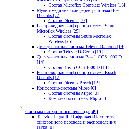
Состав Microflex Complete Wireless
[16]
Мультимедийная конференц-система Bosch
Dicentis
[77]
Состав Dicentis
[77]
Беспроводная конференц-система Shure
Microflex Wireless
[25]
Состав системы Shure Microflex
Wireless
[25]
Дискуссионная система Televic D-Cerno
[19]
Состав Televic D-Cerno
[19]
Дискуссионная система Bosch CCS 1000 D
[14]
Состав Bosch CCS 1000 D
[14]
Беспроводная конференц-система Bosch
Dicentis
[12]
Состав Dicentis Bosch
[12]
Конференц-системы Mipro
[6]
Состав системы Mipro
[3]
Комплекты системы Mipro
[3]
Системы синхронного перевода
[49]
Televic Lingua IR Цифровая ИК система
синхронного перевода и распределения
звука
[8]