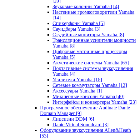
[20]
Звуковые колонны Yamaha
[14]
Настенные громкоговорители Yamaha
[14]
Спикерфоны Yamaha
[5]
Саундбары Yamaha
[3]
Студийные мониторы Yamaha
[8]
Трансляционные усилители мощности
Yamaha
[8]
Цифровые матричные процессоры
Yamaha
[5]
Акустические системы Yamaha
[65]
Портативные системы звукоусиления
Yamaha
[4]
Усилители Yamaha
[16]
Сетевые коммутаторы Yamaha
[12]
Аксессуары Yamaha
[1]
Микшерные консоли Yamaha
[40]
Интерфейсы и конвертеры Yamaha
[23]
Программное обеспечение Audinate Dante
Domain Manager
[9]
Лицензии DDM
[6]
Dante Virtual Soundcard
[3]
Оборудование звукоусиления Allen&Heath
[53]