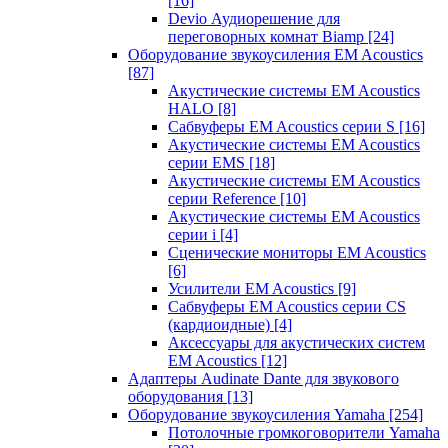
[16]
Devio Аудиорешение для
переговорных комнат Biamp
[24]
Оборудование звукоусиления EM Acoustics
[87]
Акустические системы EM Acoustics
HALO
[8]
Сабвуферы EM Acoustics серии S
[16]
Акустические системы EM Acoustics
серии EMS
[18]
Акустические системы EM Acoustics
серии Reference
[10]
Акустические системы EM Acoustics
серии i
[4]
Сценические мониторы EM Acoustics
[6]
Усилители EM Acoustics
[9]
Сабвуферы EM Acoustics серии CS
(кардиоидные)
[4]
Аксессуары для акустических систем
EM Acoustics
[12]
Адаптеры Audinate Dante для звукового
оборудования
[13]
Оборудование звукоусиления Yamaha
[254]
Потолочные громкоговорители Yamaha