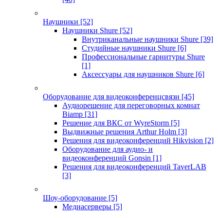
Наушники
[52]
Наушники Shure
[52]
Внутриканальные наушники Shure
[39]
Студийные наушники Shure
[6]
Профессиональные гарнитуры Shure
[1]
Аксессуары для наушников Shure
[6]
Оборудование для видеоконференцсвязи
[45]
Аудиорешение для переговорных комнат
Biamp
[31]
Решение для ВКС от WyreStorm
[5]
Выдвижные решения Arthur Holm
[3]
Решения для видеоконференций Hikvision
[2]
Оборудование для аудио- и
видеоконференций Gonsin
[1]
Решения для видеоконференций TaverLAB
[3]
Шоу-оборудование
[5]
Медиасерверы
[5]