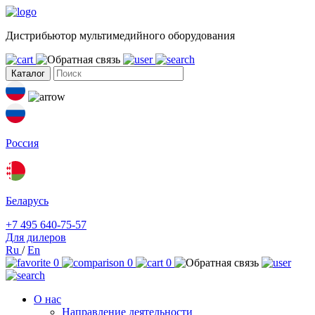
Дистрибьютор мультимедийного оборудования
Каталог
Россия
Беларусь
+7 495 640-75-57
Для дилеров
Ru
/
En
0
0
0
О нас
Направление деятельности