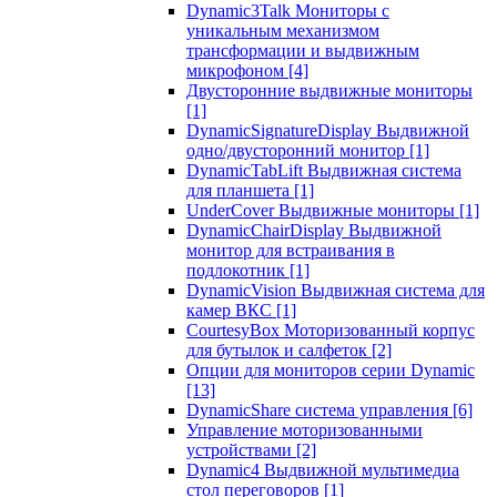
Dynamic3Talk Мониторы с
уникальным механизмом
трансформации и выдвижным
микрофоном
[4]
Двусторонние выдвижные мониторы
[1]
DynamicSignatureDisplay Выдвижной
одно/двусторонний монитор
[1]
DynamicTabLift Выдвижная система
для планшета
[1]
UnderCover Выдвижные мониторы
[1]
DynamicChairDisplay Выдвижной
монитор для встраивания в
подлокотник
[1]
DynamicVision Выдвижная система для
камер ВКС
[1]
CourtesyBox Моторизованный корпус
для бутылок и салфеток
[2]
Опции для мониторов серии Dynamic
[13]
DynamicShare система управления
[6]
Управление моторизованными
устройствами
[2]
Dynamic4 Выдвижной мультимедиа
стол переговоров
[1]