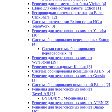
Решения для совместной работы Vivitek
[4]
Шлюз для совместной работы Extron
[1]
Беспроводная система презентации Barco
ClickShare
[12]
Система презентации Extron серии HC и
TeamWork
[3]
Решения для переговорных комнат Yamaha
[10]
Система бронирования переговорных Extron
[4]
Состав системы бронирования
переговорных
[4]
Решения для переговорных комнат
WyreStorm
[29]
Решения «все-в-одном» Kandao
[8]
Система бронирования помещений ATEN
[5]
Решение для переговорных комнат Gonsin
[1]
Система бронирования помещений Biamp
[2]
Решения для переговорных комнат
TaverLAB
[3]
BYOD/BYOM-решения
[3]
Решение для переговорных комнат ATEN
[2]
Решение для переговорных комнат Biamp
[40]