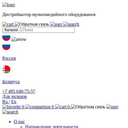
Дистрибьютор мультимедийного оборудования
Каталог
Россия
Беларусь
+7 495 640-75-57
Для дилеров
Ru
/
En
0
0
0
О нас
Направление деятельности