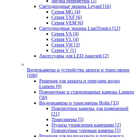
Медиа периметры
[2]
Светодиодные экраны Leyard
[16]
Серия MG
[4]
Серия TXF
[6]
Серия VEM
[6]
Светодиодные экраны LianTronics
[12]
Серия VA
[4]
Серия VL
[4]
Серия VH
[3]
Серия V
[1]
Аксессуары для LED панелей
[2]
Видеокамеры и устройства записи и трансляции
[106]
Решения для захвата и передачи видео
Lumens
[9]
Поворотные и стационарные камеры Lumens
[50]
Видеокамеры и трансиверы Bolin
[33]
Поворотные камеры для помещений
[21]
Трансиверы
[5]
Пульты управления камерами
[2]
Поворотные уличные камеры
[5]
Решения для видеозахвата и потокового