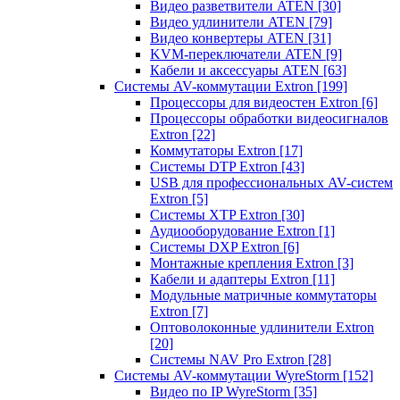
Видео разветвители ATEN
[30]
Видео удлинители ATEN
[79]
Видео конвертеры ATEN
[31]
KVM-переключатели ATEN
[9]
Кабели и аксессуары ATEN
[63]
Системы AV-коммутации Extron
[199]
Процессоры для видеостен Extron
[6]
Процессоры обработки видеосигналов
Extron
[22]
Коммутаторы Extron
[17]
Системы DTP Extron
[43]
USB для профессиональных AV-систем
Extron
[5]
Системы XTP Extron
[30]
Аудиооборудование Extron
[1]
Системы DXP Extron
[6]
Монтажные крепления Extron
[3]
Кабели и адаптеры Extron
[11]
Модульные матричные коммутаторы
Extron
[7]
Оптоволоконные удлинители Extron
[20]
Системы NAV Pro Extron
[28]
Системы AV-коммутации WyreStorm
[152]
Видео по IP WyreStorm
[35]