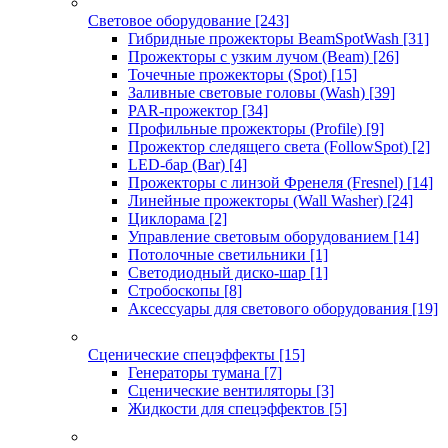
Световое оборудование
[243]
Гибридные прожекторы BeamSpotWash
[31]
Прожекторы с узким лучом (Beam)
[26]
Точечные прожекторы (Spot)
[15]
Заливные световые головы (Wash)
[39]
PAR-прожектор
[34]
Профильные прожекторы (Profile)
[9]
Прожектор следящего света (FollowSpot)
[2]
LED-бар (Bar)
[4]
Прожекторы с линзой Френеля (Fresnel)
[14]
Линейные прожекторы (Wall Washer)
[24]
Циклорама
[2]
Управление световым оборудованием
[14]
Потолочные светильники
[1]
Светодиодный диско-шар
[1]
Стробоскопы
[8]
Аксессуары для светового оборудования
[19]
Сценические спецэффекты
[15]
Генераторы тумана
[7]
Сценические вентиляторы
[3]
Жидкости для спецэффектов
[5]