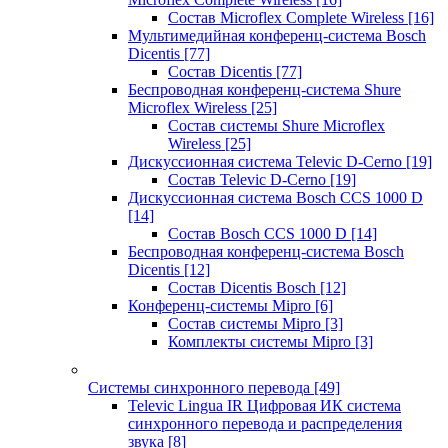
Состав Microflex Complete Wireless
[16]
Мультимедийная конференц-система Bosch
Dicentis
[77]
Состав Dicentis
[77]
Беспроводная конференц-система Shure
Microflex Wireless
[25]
Состав системы Shure Microflex
Wireless
[25]
Дискуссионная система Televic D-Cerno
[19]
Состав Televic D-Cerno
[19]
Дискуссионная система Bosch CCS 1000 D
[14]
Состав Bosch CCS 1000 D
[14]
Беспроводная конференц-система Bosch
Dicentis
[12]
Состав Dicentis Bosch
[12]
Конференц-системы Mipro
[6]
Состав системы Mipro
[3]
Комплекты системы Mipro
[3]
Системы синхронного перевода
[49]
Televic Lingua IR Цифровая ИК система
синхронного перевода и распределения
звука
[8]