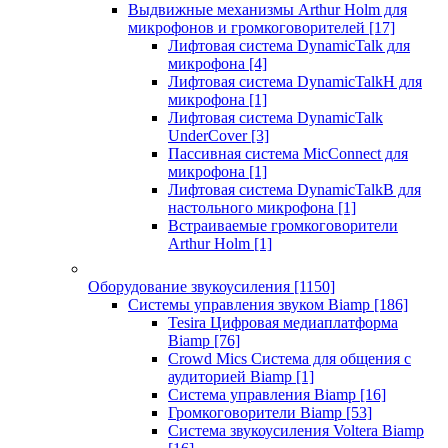
Выдвижные механизмы Arthur Holm для
микрофонов и громкоговорителей
[17]
Лифтовая система DynamicTalk для
микрофона
[4]
Лифтовая система DynamicTalkH для
микрофона
[1]
Лифтовая система DynamicTalk
UnderCover
[3]
Пассивная система MicConnect для
микрофона
[1]
Лифтовая система DynamicTalkB для
настольного микрофона
[1]
Встраиваемые громкоговорители
Arthur Holm
[1]
Оборудование звукоусиления
[1150]
Системы управления звуком Biamp
[186]
Tesira Цифровая медиаплатформа
Biamp
[76]
Crowd Mics Система для общения с
аудиторией Biamp
[1]
Система управления Biamp
[16]
Громкоговорители Biamp
[53]
Система звукоусиления Voltera Biamp