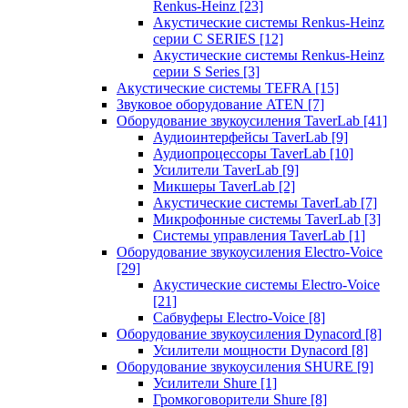
Renkus-Heinz
[23]
Акустические системы Renkus-Heinz
серии C SERIES
[12]
Акустические системы Renkus-Heinz
серии S Series
[3]
Акустические системы TEFRA
[15]
Звуковое оборудование ATEN
[7]
Оборудование звукоусиления TaverLab
[41]
Аудиоинтерфейсы TaverLab
[9]
Аудиопроцессоры TaverLab
[10]
Усилители TaverLab
[9]
Микшеры TaverLab
[2]
Акустические системы TaverLab
[7]
Микрофонные системы TaverLab
[3]
Системы управления TaverLab
[1]
Оборудование звукоусиления Electro-Voice
[29]
Акустические системы Electro-Voice
[21]
Сабвуферы Electro-Voice
[8]
Оборудование звукоусиления Dynacord
[8]
Усилители мощности Dynacord
[8]
Оборудование звукоусиления SHURE
[9]
Усилители Shure
[1]
Громкоговорители Shure
[8]