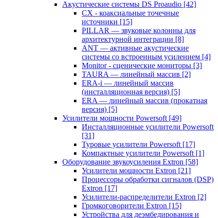
Акустические системы DS Proaudio
[42]
CX - коаксиальные точечные
источники
[15]
PILLAR — звуковые колонны для
архитектурной интеграции
[8]
ANT — активные акустические
системы со встроенным усилением
[4]
Monitor - сценические мониторы
[3]
TAURA — линейный массив
[2]
ERA-i — линейный массив
(инсталляционная версия)
[5]
ERA — линейный массив (прокатная
версия)
[5]
Усилители мощности Powersoft
[49]
Инсталляционные усилители Powersoft
[31]
Туровые усилители Powersoft
[17]
Компактные усилители Powersoft
[1]
Оборудование звукоусиления Extron
[58]
Усилители мощности Extron
[21]
Процессоры обработки сигналов (DSP)
Extron
[17]
Усилители-распределители Extron
[2]
Громкоговорители Extron
[15]
Устройства для деэмбедирования и