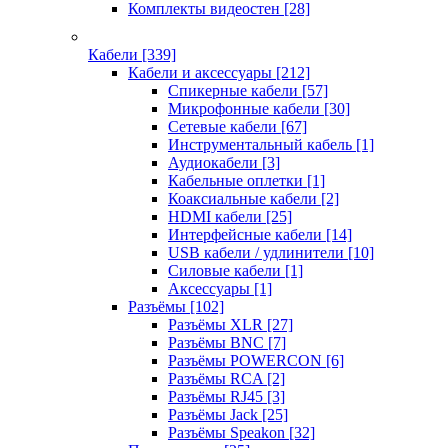
Комплекты видеостен
[28]
Кабели
[339]
Кабели и аксессуары
[212]
Спикерные кабели
[57]
Микрофонные кабели
[30]
Сетевые кабели
[67]
Инструментальный кабель
[1]
Аудиокабели
[3]
Кабельные оплетки
[1]
Коаксиальные кабели
[2]
HDMI кабели
[25]
Интерфейсные кабели
[14]
USB кабели / удлинители
[10]
Силовые кабели
[1]
Аксессуары
[1]
Разъёмы
[102]
Разъёмы XLR
[27]
Разъёмы BNC
[7]
Разъёмы POWERCON
[6]
Разъёмы RCA
[2]
Разъёмы RJ45
[3]
Разъёмы Jack
[25]
Разъёмы Speakon
[32]