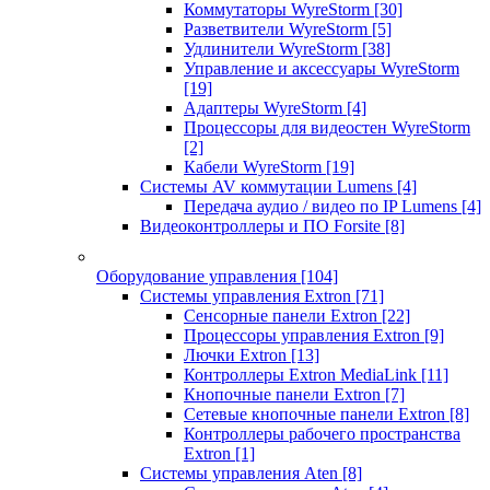
Коммутаторы WyreStorm
[30]
Разветвители WyreStorm
[5]
Удлинители WyreStorm
[38]
Управление и аксессуары WyreStorm
[19]
Адаптеры WyreStorm
[4]
Процессоры для видеостен WyreStorm
[2]
Кабели WyreStorm
[19]
Системы AV коммутации Lumens
[4]
Передача аудио / видео по IP Lumens
[4]
Видеоконтроллеры и ПО Forsite
[8]
Оборудование управления
[104]
Системы управления Extron
[71]
Сенсорные панели Extron
[22]
Процессоры управления Extron
[9]
Лючки Extron
[13]
Контроллеры Extron MediaLink
[11]
Кнопочные панели Extron
[7]
Сетевые кнопочные панели Extron
[8]
Контроллеры рабочего пространства
Extron
[1]
Системы управления Aten
[8]