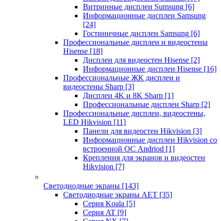
Витринные дисплеи Sumsung
[6]
Информационные дисплеи Samsung
[24]
Гостиничные дисплеи Samsung
[6]
Профессиональные дисплеи и видеостены
Hisense
[18]
Дисплеи для видеостен Hisense
[2]
Информационные дисплеи Hisense
[16]
Профессиональные ЖК дисплеи и
видеостены Sharp
[3]
Дисплеи 4K и 8K Sharp
[1]
Профессиональные дисплеи Sharp
[2]
Профессиональные дисплеи, видеостены,
LED Hikvision
[11]
Панели для видеостен Hikvision
[3]
Информационные дисплеи Hikvision со
встроенной ОС Andriod
[1]
Крепления для экранов и видеостен
Hikvision
[7]
Светодиодные экраны
[143]
Светодиодные экраны AET
[35]
Cерия Koala
[5]
Серия AT
[9]