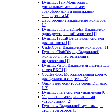
Dynamic3Talk Мониторы с
уникальным механизмом
трансформации и выдвижным
микрофоном
[4]
Двусторонние выдвижные мониторы
[1]
DynamicSignatureDisplay Выдвижной
одно/двусторонний монитор
[1]
DynamicTabLift Выдвижная система
для планшета
[1]
UnderCover Выдвижные мониторы
[1]
DynamicChairDisplay Выдвижной
монитор для встраивания в
подлокотник
[1]
DynamicVision Выдвижная система для
камер ВКС
[1]
CourtesyBox Моторизованный корпус
для бутылок и салфеток
[2]
Опции для мониторов серии Dynamic
[13]
DynamicShare система управления
[6]
Управление моторизованными
устройствами
[2]
Dynamic4 Выдвижной мультимедиа
стол переговоров
[1]