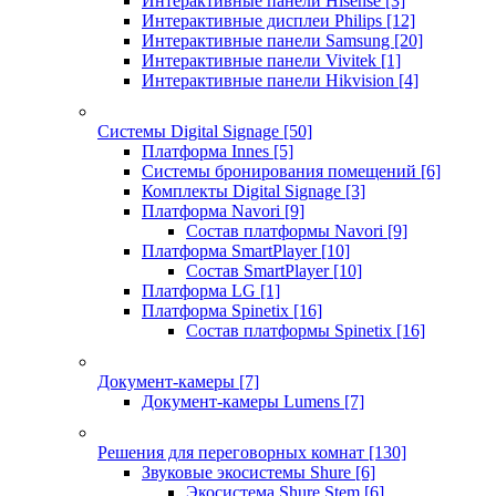
Интерактивные панели Hisense
[3]
Интерактивные дисплеи Philips
[12]
Интерактивные панели Samsung
[20]
Интерактивные панели Vivitek
[1]
Интерактивные панели Hikvision
[4]
Системы Digital Signage
[50]
Платформа Innes
[5]
Системы бронирования помещений
[6]
Комплекты Digital Signage
[3]
Платформа Navori
[9]
Состав платформы Navori
[9]
Платформа SmartPlayer
[10]
Состав SmartPlayer
[10]
Платформа LG
[1]
Платформа Spinetix
[16]
Состав платформы Spinetix
[16]
Документ-камеры
[7]
Документ-камеры Lumens
[7]
Решения для переговорных комнат
[130]
Звуковые экосистемы Shure
[6]
Экосистема Shure Stem
[6]