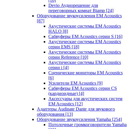
[16]
Devio Аудиорешение для
переговорных комнат Biamp
[24]
Оборудование звукоусиления EM Acoustics
[87]
Акустические системы EM Acoustics
HALO
[8]
Сабвуферы EM Acoustics серии S
[16]
Акустические системы EM Acoustics
серии EMS
[18]
Акустические системы EM Acoustics
серии Reference
[10]
Акустические системы EM Acoustics
серии i
[4]
Сценические мониторы EM Acoustics
[6]
Усилители EM Acoustics
[9]
Сабвуферы EM Acoustics серии CS
(кардиоидные)
[4]
Аксессуары для акустических систем
EM Acoustics
[12]
Адаптеры Audinate Dante для звукового
оборудования
[13]
Оборудование звукоусиления Yamaha
[254]
Потолочные громкоговорители Yamaha