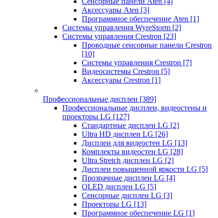
Сенсорные панели Aten
[4]
Аксессуары Aten
[3]
Программное обеспечение Aten
[1]
Системы управления WyreStorm
[2]
Системы управления Crestron
[23]
Проводные сенсорные панели Crestron
[10]
Системы управления Crestron
[7]
Видеосистемы Crestron
[5]
Аксессуары Crestron
[1]
Профессиональные дисплеи
[389]
Профессиональные дисплеи, видеостены и
проекторы LG
[127]
Стандартные дисплеи LG
[2]
Ultra HD дисплеи LG
[26]
Дисплеи для видеостен LG
[13]
Комплекты видеостен LG
[28]
Ultra Stretch дисплеи LG
[2]
Дисплеи повышенной яркости LG
[5]
Прозрачные дисплеи LG
[4]
OLED дисплеи LG
[5]
Сенсорные дисплеи LG
[3]
Проекторы LG
[13]
Программное обеспечение LG
[1]