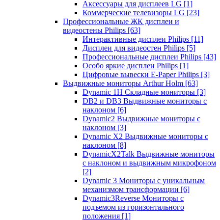
Аксессуары для дисплеев LG
[1]
Коммерческие телевизоры LG
[23]
Профессиональные ЖК дисплеи и
видеостены Philips
[63]
Интерактивные дисплеи Philips
[11]
Дисплеи для видеостен Philips
[5]
Профессиональные дисплеи Philips
[43]
Особо яркие дисплеи Philips
[1]
Цифровые вывески E-Paper Philips
[3]
Выдвижные мониторы Arthur Holm
[63]
Dynamic 1Н Складные мониторы
[3]
DB2 и DB3 Выдвижные мониторы с
наклоном
[6]
Dynamic2 Выдвижные мониторы с
наклоном
[3]
Dynamic X2 Выдвижные мониторы с
наклоном
[8]
DynamicX2Talk Выдвижные мониторы
с наклоном и выдвижным микрофоном
[2]
Dynamic 3 Мониторы с уникальным
механизмом трансформации
[6]
Dynamic3Reverse Мониторы с
подъемом из горизонтального
положения
[1]