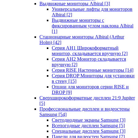
Выдвижные мониторы Albiral
[3]
Универсальные лифты для мониторов
Albiral
[2]
Выдвижные мониторы с
фиксированным углом наклона Albiral
[1]
Стационарные мониторы Albiral (Arthur
Holm)
[42]
Серия AH1 Широкоформатный
монитор, складывается вручную
[2]
Серия AH2 Монитор складывается
вручную
[2]
Серия RISE Настенные мониторы
[14]
Серия DROP Мониторы для установки
в стену
[15]
Опции для мониторов серии RISE и
DROP
[9]
Сверхширокоформатные дисплеи 21:9 Jupiter
[5]
Профессиональные дисплеи и видеостены
Samsung
[54]
Светодиодные экраны Samsung
[3]
Всепогодные дисплеи Samsung
[5]
Специальные дисплеи Samsung
[3]
Панели для видеостен Samsung
[7]