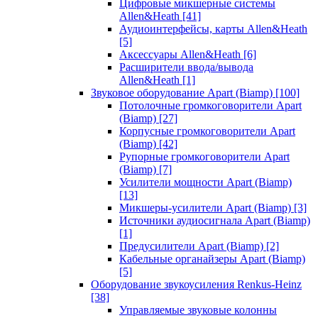
Цифровые микшерные системы
Allen&Heath
[41]
Аудиоинтерфейсы, карты Allen&Heath
[5]
Аксессуары Allen&Heath
[6]
Расширители ввода/вывода
Allen&Heath
[1]
Звуковое оборудование Apart (Biamp)
[100]
Потолочные громкоговорители Apart
(Biamp)
[27]
Корпусные громкоговорители Apart
(Biamp)
[42]
Рупорные громкоговорители Apart
(Biamp)
[7]
Усилители мощности Apart (Biamp)
[13]
Микшеры-усилители Apart (Biamp)
[3]
Источники аудиосигнала Apart (Biamp)
[1]
Предусилители Apart (Biamp)
[2]
Кабельные органайзеры Apart (Biamp)
[5]
Оборудование звукоусиления Renkus-Heinz
[38]
Управляемые звуковые колонны