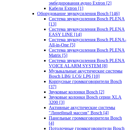
эмбедирования аудио Extron
[2]
Кабели Extron
[1]
Оборудование звукоусиления Bosch
[146]
Система звукоусиления Bosch PLENA
[13]
Система звукоусиления Bosch PLENA
EASY LINE
[14]
Система звукоусиления Bosch PLENA-
All-in-One
[5]
Система звукоусиления Bosch PLENA
Matrix
[5]
Система звукоусиления Bosch PLENA
VOICE ALARM SYSTEM
[8]
Музыкальные акустические системы
Bosch LB6/ LC6/ LP6
[10]
Корпусные громкоговорители Bosch
[37]
Звуковые колонки Bosch
[2]
Звуковые колонки Bosch серии XLA
3200
[3]
Активные акустические системы
"Линейный массив" Bosch
[4]
Панельные громкоговорители Bosch
[4]
Потолочные громкоговорители Bosch