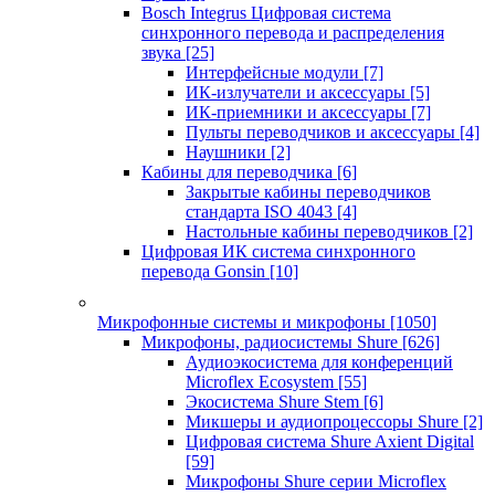
Bosch Integrus Цифровая система
синхронного перевода и распределения
звука
[25]
Интерфейсные модули
[7]
ИК-излучатели и аксессуары
[5]
ИК-приемники и аксессуары
[7]
Пульты переводчиков и аксессуары
[4]
Наушники
[2]
Кабины для переводчика
[6]
Закрытые кабины переводчиков
стандарта ISO 4043
[4]
Настольные кабины переводчиков
[2]
Цифровая ИК система синхронного
перевода Gonsin
[10]
Микрофонные системы и микрофоны
[1050]
Микрофоны, радиосистемы Shure
[626]
Аудиоэкосистема для конференций
Microflex Ecosystem
[55]
Экосистема Shure Stem
[6]
Микшеры и аудиопроцессоры Shure
[2]
Цифровая система Shure Axient Digital
[59]
Микрофоны Shure серии Microflex