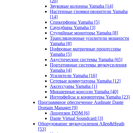
[20]
Звуковые колонны Yamaha
[14]
Настенные громкоговорители Yamaha
[14]
Спикерфоны Yamaha
[5]
Саундбары Yamaha
[3]
Студийные мониторы Yamaha
[8]
Трансляционные усилители мощности
Yamaha
[8]
Цифровые матричные процессоры
Yamaha
[5]
Акустические системы Yamaha
[65]
Портативные системы звукоусиления
Yamaha
[4]
Усилители Yamaha
[16]
Сетевые коммутаторы Yamaha
[12]
Аксессуары Yamaha
[1]
Микшерные консоли Yamaha
[40]
Интерфейсы и конвертеры Yamaha
[23]
Программное обеспечение Audinate Dante
Domain Manager
[9]
Лицензии DDM
[6]
Dante Virtual Soundcard
[3]
Оборудование звукоусиления Allen&Heath
[53]