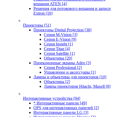
вещания ATEN
[4]
Решения для потокового вещания и записи
Extron
[10]
Проекторы
[51]
Проекторы Digital Projection
[38]
Серия M-Vision
[3]
Серия E-Vision
[9]
Серия Insight
[1]
Серия Titan
[4]
Серия Satellite
[1]
Объективы
[20]
Проекционные экраны Adeo
[3]
Серия Professional
[2]
Управление и аксессуары
[1]
Лампы и объективы для проекторов
[10]
Объективы
[2]
Лампы проекторов Hitachi, Maxell
[8]
Интерактивные устройства
[94]
* Интерактивные панели
[49]
OPS для интерактивных панелей
[2]
Интерактивные панели LG
[3]