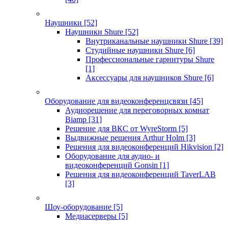
Наушники
[52]
Наушники Shure
[52]
Внутриканальные наушники Shure
[39]
Студийные наушники Shure
[6]
Профессиональные гарнитуры Shure
[1]
Аксессуары для наушников Shure
[6]
Оборудование для видеоконференцсвязи
[45]
Аудиорешение для переговорных комнат
Biamp
[31]
Решение для ВКС от WyreStorm
[5]
Выдвижные решения Arthur Holm
[3]
Решения для видеоконференций Hikvision
[2]
Оборудование для аудио- и
видеоконференций Gonsin
[1]
Решения для видеоконференций TaverLAB
[3]
Шоу-оборудование
[5]
Медиасерверы
[5]