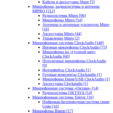
Кабели и аксессуары Shure
[5]
Микрофоны, радиосистемы и антенны
MIPRO
[212]
Радиосистемы Mipro
[96]
Микрофоны Mipro
[54]
Антенны и антенные усилители Mipro
[16]
Аксессуары Mipro
[44]
Управление Mipro
[2]
Микрофонные системы ClockAudio
[148]
Врезные микрофоны ClockAudio
[75]
Микрофоны на «гусиной шее»
ClockAudio
[60]
Потолочные микрофоны ClockAudio
[9]
Интерфейсы ClockAudio
[1]
Готовые комплекты Clockaudio
[1]
Микрофоны Dante/USB ClockAudio
[1]
Аксессуары Clockaudio
[1]
Микрофонные системы «Октава»
[14]
Радиосистемы OKTAVA
[14]
Микрофонные системы Televic
[16]
Цифровая беспроводная система связи
Unite
[16]
Микрофоны Biamp
[17]