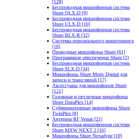
[128]
Беспроводная микрофонная система
Shure QLX-D
[9]
Беспроводная микрофонная система
Shure ULX-D
[10]
Беспроводная микрофонная система
Shure BLX-R
[32]
Системы персонального мониторинга
[16]
Проводные микрофоны Shure
[61]
Программное обеспечение Shure
[2]
Беспроводная микрофонная система
Shure SLX-D
[34]
Микрофоны Shure Motiv Digital для
записи и трансляций
[17]
Аксессуары для микрофонов Shure
[121]
Головные и петличные микрофоны
Shure DuraPlex
[14]
Субминиатюрные микрофоны Shure
TwinPlex
[8]
Антенны RF Venue
[21]
Беспроводная микрофонная система
Shure MXW NEXT 2
[16]
Микрофоны Shure Nexadyne
[10]