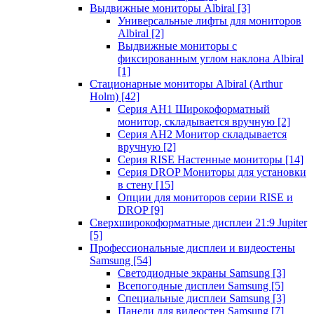
Выдвижные мониторы Albiral
[3]
Универсальные лифты для мониторов
Albiral
[2]
Выдвижные мониторы с
фиксированным углом наклона Albiral
[1]
Стационарные мониторы Albiral (Arthur
Holm)
[42]
Серия AH1 Широкоформатный
монитор, складывается вручную
[2]
Серия AH2 Монитор складывается
вручную
[2]
Серия RISE Настенные мониторы
[14]
Серия DROP Мониторы для установки
в стену
[15]
Опции для мониторов серии RISE и
DROP
[9]
Сверхширокоформатные дисплеи 21:9 Jupiter
[5]
Профессиональные дисплеи и видеостены
Samsung
[54]
Светодиодные экраны Samsung
[3]
Всепогодные дисплеи Samsung
[5]
Специальные дисплеи Samsung
[3]
Панели для видеостен Samsung
[7]