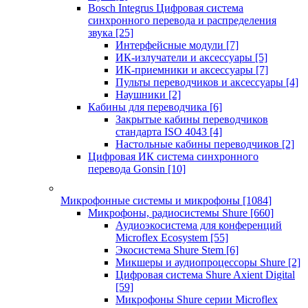
Bosch Integrus Цифровая система
синхронного перевода и распределения
звука
[25]
Интерфейсные модули
[7]
ИК-излучатели и аксессуары
[5]
ИК-приемники и аксессуары
[7]
Пульты переводчиков и аксессуары
[4]
Наушники
[2]
Кабины для переводчика
[6]
Закрытые кабины переводчиков
стандарта ISO 4043
[4]
Настольные кабины переводчиков
[2]
Цифровая ИК система синхронного
перевода Gonsin
[10]
Микрофонные системы и микрофоны
[1084]
Микрофоны, радиосистемы Shure
[660]
Аудиоэкосистема для конференций
Microflex Ecosystem
[55]
Экосистема Shure Stem
[6]
Микшеры и аудиопроцессоры Shure
[2]
Цифровая система Shure Axient Digital
[59]
Микрофоны Shure серии Microflex