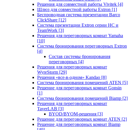
Решения для совместной работы Vivitek
[4]
Шлюз для совместной работы Extron
[1]
Беспроводная система презентации Barco
ClickShare
[12]
Система презентации Extron серии HC и
TeamWork
[3]
Решения для переговорных комнат Yamaha
[10]
Система бронирования переговорных Extron
[4]
Состав системы бронирования
переговорных
[4]
Решения для переговорных комнат
WyreStorm
[29]
Решения «все-в-одном» Kandao
[8]
Система бронирования помещений ATEN
[5]
Решение для переговорных комнат Gonsin
[1]
Система бронирования помещений Biamp
[2]
Решения для переговорных комнат
TaverLAB
[3]
BYOD/BYOM-решения
[3]
Решение для переговорных комнат ATEN
[2]
Решение для переговорных комнат Biamp
[40]