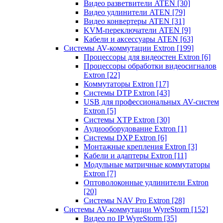
Видео разветвители ATEN
[30]
Видео удлинители ATEN
[79]
Видео конвертеры ATEN
[31]
KVM-переключатели ATEN
[9]
Кабели и аксессуары ATEN
[63]
Системы AV-коммутации Extron
[199]
Процессоры для видеостен Extron
[6]
Процессоры обработки видеосигналов
Extron
[22]
Коммутаторы Extron
[17]
Системы DTP Extron
[43]
USB для профессиональных AV-систем
Extron
[5]
Системы XTP Extron
[30]
Аудиооборудование Extron
[1]
Системы DXP Extron
[6]
Монтажные крепления Extron
[3]
Кабели и адаптеры Extron
[11]
Модульные матричные коммутаторы
Extron
[7]
Оптоволоконные удлинители Extron
[20]
Системы NAV Pro Extron
[28]
Системы AV-коммутации WyreStorm
[152]
Видео по IP WyreStorm
[35]