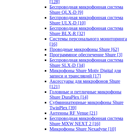
[128]
Беспроводная микрофонная система
Shure QLX-D
[9]
Беспроводная микрофонная система
Shure ULX-D
[10]
Беспроводная микрофонная система
Shure BLX-R
[32]
Системы персонального мониторинга
[16]
Проводные микрофоны Shure
[62]
Программное обеспечение Shure
[3]
Беспроводная микрофонная система
Shure SLX-D
[34]
Микрофоны Shure Motiv Digital для
записи и трансляций
[17]
Аксессуары для микрофонов Shure
[121]
Головные и петличные микрофоны
Shure DuraPlex
[14]
Субминиатюрные микрофоны Shure
TwinPlex
[39]
Антенны RF Venue
[21]
Беспроводная микрофонная система
Shure MXW NEXT 2
[16]
Микрофоны Shure Nexadyne
[10]