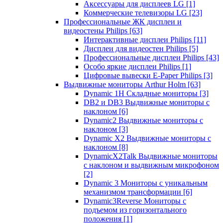
Аксессуары для дисплеев LG
[1]
Коммерческие телевизоры LG
[23]
Профессиональные ЖК дисплеи и
видеостены Philips
[63]
Интерактивные дисплеи Philips
[11]
Дисплеи для видеостен Philips
[5]
Профессиональные дисплеи Philips
[43]
Особо яркие дисплеи Philips
[1]
Цифровые вывески E-Paper Philips
[3]
Выдвижные мониторы Arthur Holm
[63]
Dynamic 1Н Складные мониторы
[3]
DB2 и DB3 Выдвижные мониторы с
наклоном
[6]
Dynamic2 Выдвижные мониторы с
наклоном
[3]
Dynamic X2 Выдвижные мониторы с
наклоном
[8]
DynamicX2Talk Выдвижные мониторы
с наклоном и выдвижным микрофоном
[2]
Dynamic 3 Мониторы с уникальным
механизмом трансформации
[6]
Dynamic3Reverse Мониторы с
подъемом из горизонтального
положения
[1]