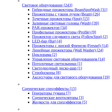
Световое оборудование
[243]
Гибридные прожекторы BeamSpotWash
[31]
Прожекторы с узким лучом (Beam)
[26]
Точечные прожекторы (Spot)
[15]
Заливные световые головы (Wash)
[39]
PAR-прожектор
[34]
Профильные прожекторы (Profile)
[9]
Прожектор следящего света (FollowSpot)
[2]
LED-бар (Bar)
[4]
Прожекторы с линзой Френеля (Fresnel)
[14]
Линейные прожекторы (Wall Washer)
[24]
Циклорама
[2]
Управление световым оборудованием
[14]
Потолочные светильники
[1]
Светодиодный диско-шар
[1]
Стробоскопы
[8]
Аксессуары для светового оборудования
[19]
Сценические спецэффекты
[15]
Генераторы тумана
[7]
Сценические вентиляторы
[3]
Жидкости для спецэффектов
[5]