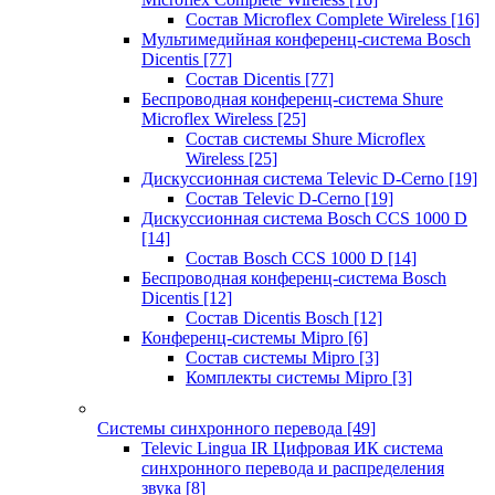
Состав Microflex Complete Wireless
[16]
Мультимедийная конференц-система Bosch
Dicentis
[77]
Состав Dicentis
[77]
Беспроводная конференц-система Shure
Microflex Wireless
[25]
Состав системы Shure Microflex
Wireless
[25]
Дискуссионная система Televic D-Cerno
[19]
Состав Televic D-Cerno
[19]
Дискуссионная система Bosch CCS 1000 D
[14]
Состав Bosch CCS 1000 D
[14]
Беспроводная конференц-система Bosch
Dicentis
[12]
Состав Dicentis Bosch
[12]
Конференц-системы Mipro
[6]
Состав системы Mipro
[3]
Комплекты системы Mipro
[3]
Системы синхронного перевода
[49]
Televic Lingua IR Цифровая ИК система
синхронного перевода и распределения
звука
[8]