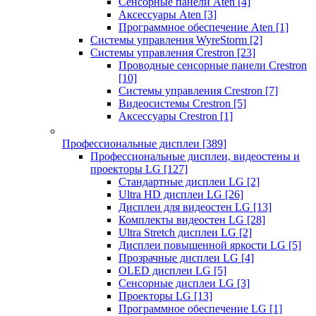
Сенсорные панели Aten
[4]
Аксессуары Aten
[3]
Программное обеспечение Aten
[1]
Системы управления WyreStorm
[2]
Системы управления Crestron
[23]
Проводные сенсорные панели Crestron
[10]
Системы управления Crestron
[7]
Видеосистемы Crestron
[5]
Аксессуары Crestron
[1]
Профессиональные дисплеи
[389]
Профессиональные дисплеи, видеостены и
проекторы LG
[127]
Стандартные дисплеи LG
[2]
Ultra HD дисплеи LG
[26]
Дисплеи для видеостен LG
[13]
Комплекты видеостен LG
[28]
Ultra Stretch дисплеи LG
[2]
Дисплеи повышенной яркости LG
[5]
Прозрачные дисплеи LG
[4]
OLED дисплеи LG
[5]
Сенсорные дисплеи LG
[3]
Проекторы LG
[13]
Программное обеспечение LG
[1]