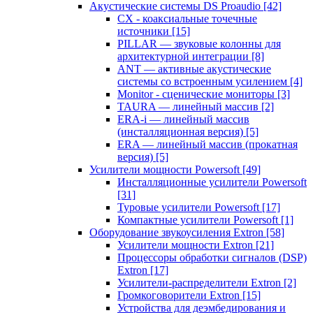
Акустические системы DS Proaudio
[42]
CX - коаксиальные точечные
источники
[15]
PILLAR — звуковые колонны для
архитектурной интеграции
[8]
ANT — активные акустические
системы со встроенным усилением
[4]
Monitor - сценические мониторы
[3]
TAURA — линейный массив
[2]
ERA-i — линейный массив
(инсталляционная версия)
[5]
ERA — линейный массив (прокатная
версия)
[5]
Усилители мощности Powersoft
[49]
Инсталляционные усилители Powersoft
[31]
Туровые усилители Powersoft
[17]
Компактные усилители Powersoft
[1]
Оборудование звукоусиления Extron
[58]
Усилители мощности Extron
[21]
Процессоры обработки сигналов (DSP)
Extron
[17]
Усилители-распределители Extron
[2]
Громкоговорители Extron
[15]
Устройства для деэмбедирования и