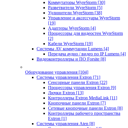
Коммутаторы WyreStorm
[30]
Разветвители WyreStorm
[5]
Удлинители WyreStorm
[38]
Управление и аксессуары WyreStorm
[19]
Адаптеры WyreStorm
[4]
Процессоры для видеостен WyreStorm
[2]
Кабели WyreStorm
[19]
Системы AV коммутации Lumens
[4]
Передача аудио / видео по IP Lumens
[4]
Видеоконтроллеры и ПО Forsite
[8]
Оборудование управления
[104]
Системы управления Extron
[71]
Сенсорные панели Extron
[22]
Процессоры управления Extron
[9]
Лючки Extron
[13]
Контроллеры Extron MediaLink
[11]
Кнопочные панели Extron
[7]
Сетевые кнопочные панели Extron
[8]
Контроллеры рабочего пространства
Extron
[1]
Системы управления Aten
[8]