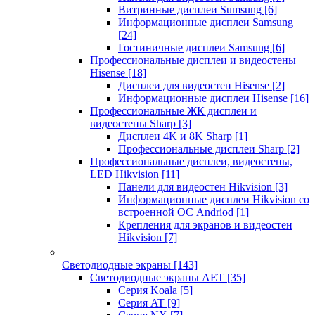
Витринные дисплеи Sumsung
[6]
Информационные дисплеи Samsung
[24]
Гостиничные дисплеи Samsung
[6]
Профессиональные дисплеи и видеостены
Hisense
[18]
Дисплеи для видеостен Hisense
[2]
Информационные дисплеи Hisense
[16]
Профессиональные ЖК дисплеи и
видеостены Sharp
[3]
Дисплеи 4K и 8K Sharp
[1]
Профессиональные дисплеи Sharp
[2]
Профессиональные дисплеи, видеостены,
LED Hikvision
[11]
Панели для видеостен Hikvision
[3]
Информационные дисплеи Hikvision со
встроенной ОС Andriod
[1]
Крепления для экранов и видеостен
Hikvision
[7]
Светодиодные экраны
[143]
Светодиодные экраны AET
[35]
Cерия Koala
[5]
Серия AT
[9]