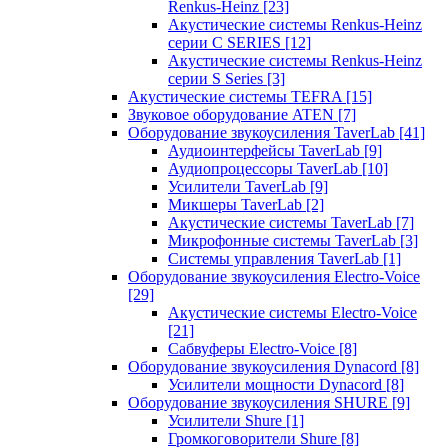
Renkus-Heinz
[23]
Акустические системы Renkus-Heinz
серии C SERIES
[12]
Акустические системы Renkus-Heinz
серии S Series
[3]
Акустические системы TEFRA
[15]
Звуковое оборудование ATEN
[7]
Оборудование звукоусиления TaverLab
[41]
Аудиоинтерфейсы TaverLab
[9]
Аудиопроцессоры TaverLab
[10]
Усилители TaverLab
[9]
Микшеры TaverLab
[2]
Акустические системы TaverLab
[7]
Микрофонные системы TaverLab
[3]
Системы управления TaverLab
[1]
Оборудование звукоусиления Electro-Voice
[29]
Акустические системы Electro-Voice
[21]
Сабвуферы Electro-Voice
[8]
Оборудование звукоусиления Dynacord
[8]
Усилители мощности Dynacord
[8]
Оборудование звукоусиления SHURE
[9]
Усилители Shure
[1]
Громкоговорители Shure
[8]