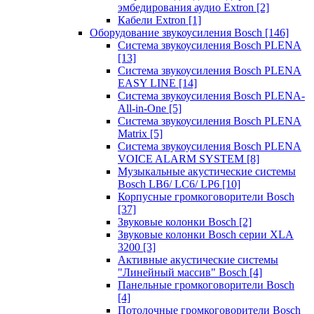
эмбедирования аудио Extron
[2]
Кабели Extron
[1]
Оборудование звукоусиления Bosch
[146]
Система звукоусиления Bosch PLENA
[13]
Система звукоусиления Bosch PLENA
EASY LINE
[14]
Система звукоусиления Bosch PLENA-
All-in-One
[5]
Система звукоусиления Bosch PLENA
Matrix
[5]
Система звукоусиления Bosch PLENA
VOICE ALARM SYSTEM
[8]
Музыкальные акустические системы
Bosch LB6/ LC6/ LP6
[10]
Корпусные громкоговорители Bosch
[37]
Звуковые колонки Bosch
[2]
Звуковые колонки Bosch серии XLA
3200
[3]
Активные акустические системы
"Линейный массив" Bosch
[4]
Панельные громкоговорители Bosch
[4]
Потолочные громкоговорители Bosch