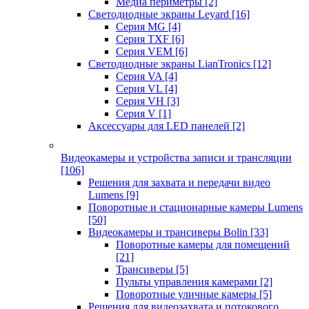
Медиа периметры
[2]
Светодиодные экраны Leyard
[16]
Серия MG
[4]
Серия TXF
[6]
Серия VEM
[6]
Светодиодные экраны LianTronics
[12]
Серия VA
[4]
Серия VL
[4]
Серия VH
[3]
Серия V
[1]
Аксессуары для LED панелей
[2]
Видеокамеры и устройства записи и трансляции
[106]
Решения для захвата и передачи видео
Lumens
[9]
Поворотные и стационарные камеры Lumens
[50]
Видеокамеры и трансиверы Bolin
[33]
Поворотные камеры для помещений
[21]
Трансиверы
[5]
Пульты управления камерами
[2]
Поворотные уличные камеры
[5]
Решения для видеозахвата и потокового