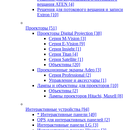
вещания ATEN
[4]
Решения для потокового вещания и записи
Extron
[10]
Проекторы
[51]
Проекторы Digital Projection
[38]
Серия M-Vision
[3]
Серия E-Vision
[9]
Серия Insight
[1]
Серия Titan
[4]
Серия Satellite
[1]
Объективы
[20]
Проекционные экраны Adeo
[3]
Серия Professional
[2]
Управление и аксессуары
[1]
Лампы и объективы для проекторов
[10]
Объективы
[2]
Лампы проекторов Hitachi, Maxell
[8]
Интерактивные устройства
[94]
* Интерактивные панели
[49]
OPS для интерактивных панелей
[2]
Интерактивные панели LG
[3]