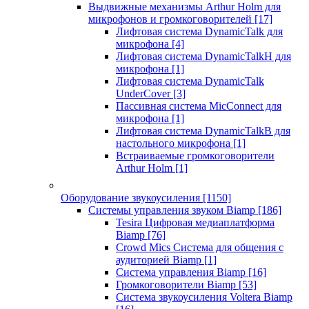
Выдвижные механизмы Arthur Holm для
микрофонов и громкоговорителей
[17]
Лифтовая система DynamicTalk для
микрофона
[4]
Лифтовая система DynamicTalkH для
микрофона
[1]
Лифтовая система DynamicTalk
UnderCover
[3]
Пассивная система MicConnect для
микрофона
[1]
Лифтовая система DynamicTalkB для
настольного микрофона
[1]
Встраиваемые громкоговорители
Arthur Holm
[1]
Оборудование звукоусиления
[1150]
Системы управления звуком Biamp
[186]
Tesira Цифровая медиаплатформа
Biamp
[76]
Crowd Mics Система для общения с
аудиторией Biamp
[1]
Система управления Biamp
[16]
Громкоговорители Biamp
[53]
Система звукоусиления Voltera Biamp