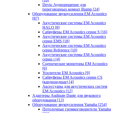
[16]
Devio Аудиорешение для
переговорных комнат Biamp
[24]
Оборудование звукоусиления EM Acoustics
[87]
Акустические системы EM Acoustics
HALO
[8]
Сабвуферы EM Acoustics серии S
[16]
Акустические системы EM Acoustics
серии EMS
[18]
Акустические системы EM Acoustics
серии Reference
[10]
Акустические системы EM Acoustics
серии i
[4]
Сценические мониторы EM Acoustics
[6]
Усилители EM Acoustics
[9]
Сабвуферы EM Acoustics серии CS
(кардиоидные)
[4]
Аксессуары для акустических систем
EM Acoustics
[12]
Адаптеры Audinate Dante для звукового
оборудования
[13]
Оборудование звукоусиления Yamaha
[254]
Потолочные громкоговорители Yamaha