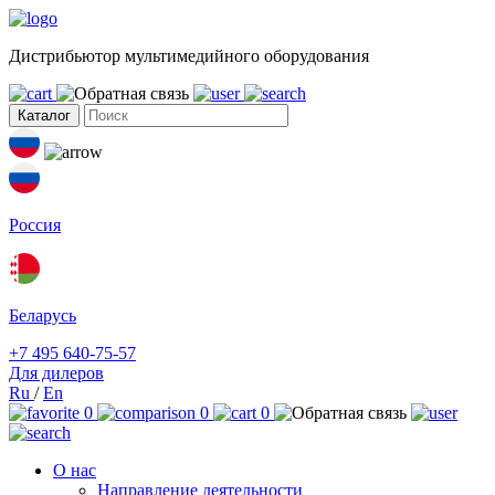
Дистрибьютор мультимедийного оборудования
Каталог
Россия
Беларусь
+7 495 640-75-57
Для дилеров
Ru
/
En
0
0
0
О нас
Направление деятельности