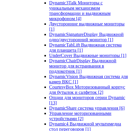
Dynamic3Talk Мониторы с
уникальным механизмом
трансформации и выдвижным
микрофоном
[4]
Двусторонние выдвижные мониторы
[1]
DynamicSignatureDisplay Выдвижной
одно/двусторонний монитор
[1]
DynamicTabLift Выдвижная система
для планшета
[1]
UnderCover Выдвижные мониторы
[1]
DynamicChairDisplay Выдвижной
монитор для встраивания в
подлокотник
[1]
DynamicVision Выдвижная система для
камер ВКС
[1]
CourtesyBox Моторизованный корпус
для бутылок и салфеток
[2]
Опции для мониторов серии Dynamic
[13]
DynamicShare система управления
[6]
Управление моторизованными
устройствами
[2]
Dynamic4 Выдвижной мультимедиа
стол переговоров
[1]