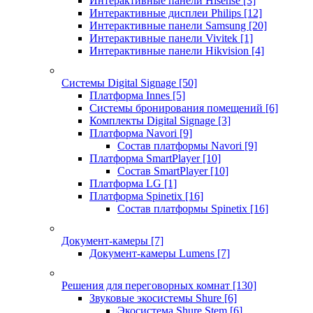
Интерактивные панели Hisense
[3]
Интерактивные дисплеи Philips
[12]
Интерактивные панели Samsung
[20]
Интерактивные панели Vivitek
[1]
Интерактивные панели Hikvision
[4]
Системы Digital Signage
[50]
Платформа Innes
[5]
Системы бронирования помещений
[6]
Комплекты Digital Signage
[3]
Платформа Navori
[9]
Состав платформы Navori
[9]
Платформа SmartPlayer
[10]
Состав SmartPlayer
[10]
Платформа LG
[1]
Платформа Spinetix
[16]
Состав платформы Spinetix
[16]
Документ-камеры
[7]
Документ-камеры Lumens
[7]
Решения для переговорных комнат
[130]
Звуковые экосистемы Shure
[6]
Экосистема Shure Stem
[6]