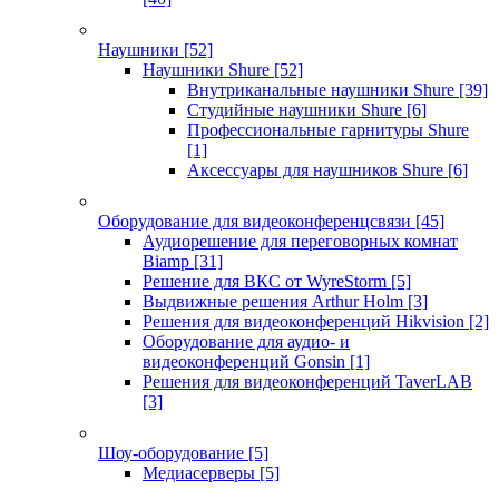
Наушники
[52]
Наушники Shure
[52]
Внутриканальные наушники Shure
[39]
Студийные наушники Shure
[6]
Профессиональные гарнитуры Shure
[1]
Аксессуары для наушников Shure
[6]
Оборудование для видеоконференцсвязи
[45]
Аудиорешение для переговорных комнат
Biamp
[31]
Решение для ВКС от WyreStorm
[5]
Выдвижные решения Arthur Holm
[3]
Решения для видеоконференций Hikvision
[2]
Оборудование для аудио- и
видеоконференций Gonsin
[1]
Решения для видеоконференций TaverLAB
[3]
Шоу-оборудование
[5]
Медиасерверы
[5]