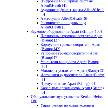
Цифровые микшерные системы
Allen&Heath
[41]
Аудиоинтерфейсы, карты Allen&Heath
[5]
Аксессуары Allen&Heath
[6]
Расширители ввода/вывода
Allen&Heath
[1]
Звуковое оборудование Apart (Biamp)
[100]
Потолочные громкоговорители Apart
(Biamp)
[27]
Корпусные громкоговорители Apart
(Biamp)
[42]
Рупорные громкоговорители Apart
(Biamp)
[7]
Усилители мощности Apart (Biamp)
[13]
Микшеры-усилители Apart (Biamp)
[3]
Источники аудиосигнала Apart (Biamp)
[1]
Предусилители Apart (Biamp)
[2]
Кабельные органайзеры Apart (Biamp)
[5]
Оборудование звукоусиления Renkus-Heinz
[38]
Управляемые звуковые колонны