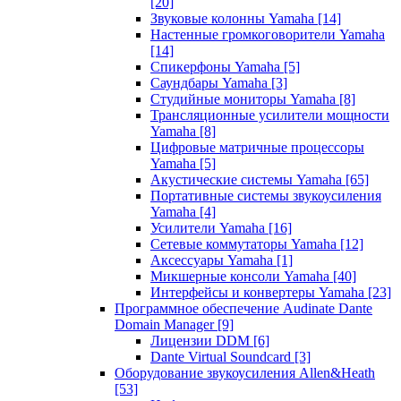
[20]
Звуковые колонны Yamaha
[14]
Настенные громкоговорители Yamaha
[14]
Спикерфоны Yamaha
[5]
Саундбары Yamaha
[3]
Студийные мониторы Yamaha
[8]
Трансляционные усилители мощности
Yamaha
[8]
Цифровые матричные процессоры
Yamaha
[5]
Акустические системы Yamaha
[65]
Портативные системы звукоусиления
Yamaha
[4]
Усилители Yamaha
[16]
Сетевые коммутаторы Yamaha
[12]
Аксессуары Yamaha
[1]
Микшерные консоли Yamaha
[40]
Интерфейсы и конвертеры Yamaha
[23]
Программное обеспечение Audinate Dante
Domain Manager
[9]
Лицензии DDM
[6]
Dante Virtual Soundcard
[3]
Оборудование звукоусиления Allen&Heath
[53]