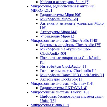
Кабели и аксессуары Shure
[6]
Микрофоны, радиосистемы и антенны
MIPRO
[212]
Радиосистемы Mipro
[96]
Микрофоны Mipro
[54]
Антенны и антенные усилители Mipro
[16]
Аксессуары Mipro
[44]
Управление Mipro
[2]
Микрофонные системы ClockAudio
[148]
Врезные микрофоны ClockAudio
[75]
Микрофоны на «гусиной шее»
ClockAudio
[60]
Потолочные микрофоны ClockAudio
[9]
Интерфейсы ClockAudio
[1]
Готовые комплекты Clockaudio
[1]
Микрофоны Dante/USB ClockAudio
[1]
Аксессуары Clockaudio
[1]
Микрофонные системы «Октава»
[14]
Радиосистемы OKTAVA
[14]
Микрофонные системы Televic
[16]
Цифровая беспроводная система связи
Unite
[16]
Микрофоны Biamp
[17]