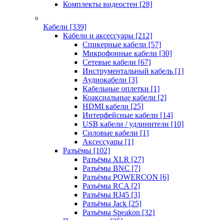
Комплекты видеостен
[28]
Кабели
[339]
Кабели и аксессуары
[212]
Спикерные кабели
[57]
Микрофонные кабели
[30]
Сетевые кабели
[67]
Инструментальный кабель
[1]
Аудиокабели
[3]
Кабельные оплетки
[1]
Коаксиальные кабели
[2]
HDMI кабели
[25]
Интерфейсные кабели
[14]
USB кабели / удлинители
[10]
Силовые кабели
[1]
Аксессуары
[1]
Разъёмы
[102]
Разъёмы XLR
[27]
Разъёмы BNC
[7]
Разъёмы POWERCON
[6]
Разъёмы RCA
[2]
Разъёмы RJ45
[3]
Разъёмы Jack
[25]
Разъёмы Speakon
[32]