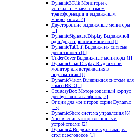
Dynamic3Talk Мониторы с
уникальным механизмом
трансформации и выдвижным
микрофоном
[4]
Двусторонние выдвижные мониторы
[1]
DynamicSignatureDisplay Выдвижной
одно/двусторонний монитор
[1]
DynamicTabLift Выдвижная система
для планшета
[1]
UnderCover Выдвижные мониторы
[1]
DynamicChairDisplay Выдвижной
монитор для встраивания в
подлокотник
[1]
DynamicVision Выдвижная система для
камер ВКС
[1]
CourtesyBox Моторизованный корпус
для бутылок и салфеток
[2]
Опции для мониторов серии Dynamic
[13]
DynamicShare система управления
[6]
Управление моторизованными
устройствами
[2]
Dynamic4 Выдвижной мультимедиа
стол переговоров
[1]