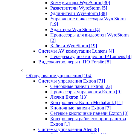
Коммутаторы WyreStorm
[30]
Разветвители WyreStorm
[5]
Удлинители WyreStorm
[38]
Управление и аксессуары WyreStorm
[19]
Адаптеры WyreStorm
[4]
Процессоры для видеостен WyreStorm
[2]
Кабели WyreStorm
[19]
Системы AV коммутации Lumens
[4]
Передача аудио / видео по IP Lumens
[4]
Видеоконтроллеры и ПО Forsite
[8]
Оборудование управления
[104]
Системы управления Extron
[71]
Сенсорные панели Extron
[22]
Процессоры управления Extron
[9]
Лючки Extron
[13]
Контроллеры Extron MediaLink
[11]
Кнопочные панели Extron
[7]
Сетевые кнопочные панели Extron
[8]
Контроллеры рабочего пространства
Extron
[1]
Системы управления Aten
[8]