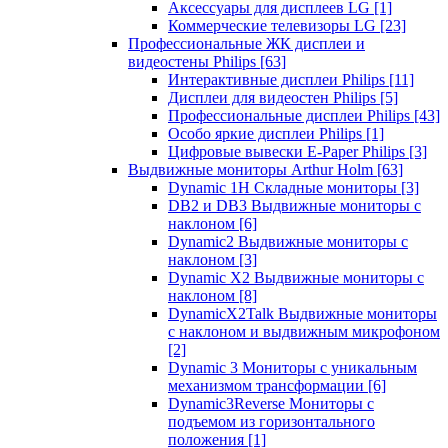
Аксессуары для дисплеев LG
[1]
Коммерческие телевизоры LG
[23]
Профессиональные ЖК дисплеи и
видеостены Philips
[63]
Интерактивные дисплеи Philips
[11]
Дисплеи для видеостен Philips
[5]
Профессиональные дисплеи Philips
[43]
Особо яркие дисплеи Philips
[1]
Цифровые вывески E-Paper Philips
[3]
Выдвижные мониторы Arthur Holm
[63]
Dynamic 1Н Складные мониторы
[3]
DB2 и DB3 Выдвижные мониторы с
наклоном
[6]
Dynamic2 Выдвижные мониторы с
наклоном
[3]
Dynamic X2 Выдвижные мониторы с
наклоном
[8]
DynamicX2Talk Выдвижные мониторы
с наклоном и выдвижным микрофоном
[2]
Dynamic 3 Мониторы с уникальным
механизмом трансформации
[6]
Dynamic3Reverse Мониторы с
подъемом из горизонтального
положения
[1]