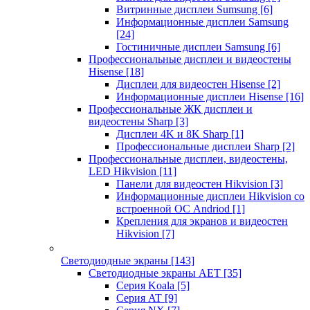
Витринные дисплеи Sumsung
[6]
Информационные дисплеи Samsung
[24]
Гостиничные дисплеи Samsung
[6]
Профессиональные дисплеи и видеостены
Hisense
[18]
Дисплеи для видеостен Hisense
[2]
Информационные дисплеи Hisense
[16]
Профессиональные ЖК дисплеи и
видеостены Sharp
[3]
Дисплеи 4K и 8K Sharp
[1]
Профессиональные дисплеи Sharp
[2]
Профессиональные дисплеи, видеостены,
LED Hikvision
[11]
Панели для видеостен Hikvision
[3]
Информационные дисплеи Hikvision со
встроенной ОС Andriod
[1]
Крепления для экранов и видеостен
Hikvision
[7]
Светодиодные экраны
[143]
Светодиодные экраны AET
[35]
Cерия Koala
[5]
Серия AT
[9]