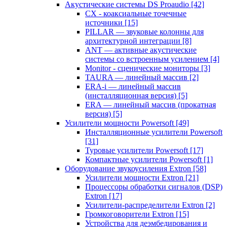
Акустические системы DS Proaudio
[42]
CX - коаксиальные точечные
источники
[15]
PILLAR — звуковые колонны для
архитектурной интеграции
[8]
ANT — активные акустические
системы со встроенным усилением
[4]
Monitor - сценические мониторы
[3]
TAURA — линейный массив
[2]
ERA-i — линейный массив
(инсталляционная версия)
[5]
ERA — линейный массив (прокатная
версия)
[5]
Усилители мощности Powersoft
[49]
Инсталляционные усилители Powersoft
[31]
Туровые усилители Powersoft
[17]
Компактные усилители Powersoft
[1]
Оборудование звукоусиления Extron
[58]
Усилители мощности Extron
[21]
Процессоры обработки сигналов (DSP)
Extron
[17]
Усилители-распределители Extron
[2]
Громкоговорители Extron
[15]
Устройства для деэмбедирования и