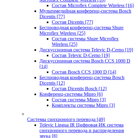
Состав Microflex Complete Wireless
[16]
Мультимедийная конференц-система Bosch
Dicentis
[77]
Состав Dicentis
[77]
Беспроводная конференц-система Shure
Microflex Wireless
[25]
Состав системы Shure Microflex
Wireless
[25]
Дискуссионная система Televic D-Cerno
[19]
Состав Televic D-Cerno
[19]
Дискуссионная система Bosch CCS 1000 D
[14]
Состав Bosch CCS 1000 D
[14]
Беспроводная конференц-система Bosch
Dicentis
[12]
Состав Dicentis Bosch
[12]
Конференц-системы Mipro
[6]
Состав системы Mipro
[3]
Комплекты системы Mipro
[3]
Системы синхронного перевода
[49]
Televic Lingua IR Цифровая ИК система
синхронного перевода и распределения
звука
[8]