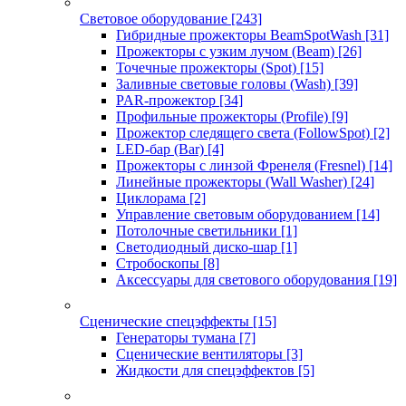
Световое оборудование
[243]
Гибридные прожекторы BeamSpotWash
[31]
Прожекторы с узким лучом (Beam)
[26]
Точечные прожекторы (Spot)
[15]
Заливные световые головы (Wash)
[39]
PAR-прожектор
[34]
Профильные прожекторы (Profile)
[9]
Прожектор следящего света (FollowSpot)
[2]
LED-бар (Bar)
[4]
Прожекторы с линзой Френеля (Fresnel)
[14]
Линейные прожекторы (Wall Washer)
[24]
Циклорама
[2]
Управление световым оборудованием
[14]
Потолочные светильники
[1]
Светодиодный диско-шар
[1]
Стробоскопы
[8]
Аксессуары для светового оборудования
[19]
Сценические спецэффекты
[15]
Генераторы тумана
[7]
Сценические вентиляторы
[3]
Жидкости для спецэффектов
[5]