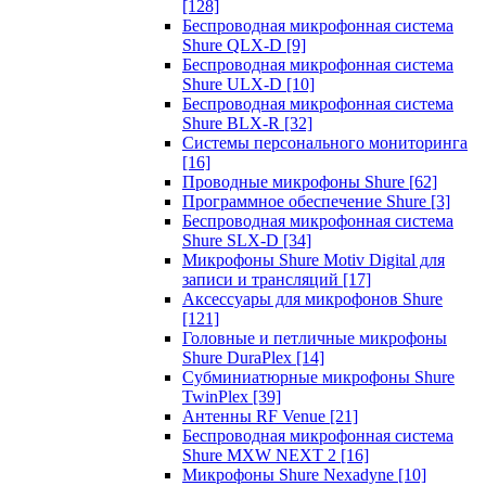
[128]
Беспроводная микрофонная система
Shure QLX-D
[9]
Беспроводная микрофонная система
Shure ULX-D
[10]
Беспроводная микрофонная система
Shure BLX-R
[32]
Системы персонального мониторинга
[16]
Проводные микрофоны Shure
[62]
Программное обеспечение Shure
[3]
Беспроводная микрофонная система
Shure SLX-D
[34]
Микрофоны Shure Motiv Digital для
записи и трансляций
[17]
Аксессуары для микрофонов Shure
[121]
Головные и петличные микрофоны
Shure DuraPlex
[14]
Субминиатюрные микрофоны Shure
TwinPlex
[39]
Антенны RF Venue
[21]
Беспроводная микрофонная система
Shure MXW NEXT 2
[16]
Микрофоны Shure Nexadyne
[10]