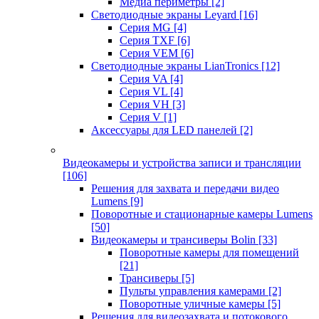
Медиа периметры
[2]
Светодиодные экраны Leyard
[16]
Серия MG
[4]
Серия TXF
[6]
Серия VEM
[6]
Светодиодные экраны LianTronics
[12]
Серия VA
[4]
Серия VL
[4]
Серия VH
[3]
Серия V
[1]
Аксессуары для LED панелей
[2]
Видеокамеры и устройства записи и трансляции
[106]
Решения для захвата и передачи видео
Lumens
[9]
Поворотные и стационарные камеры Lumens
[50]
Видеокамеры и трансиверы Bolin
[33]
Поворотные камеры для помещений
[21]
Трансиверы
[5]
Пульты управления камерами
[2]
Поворотные уличные камеры
[5]
Решения для видеозахвата и потокового