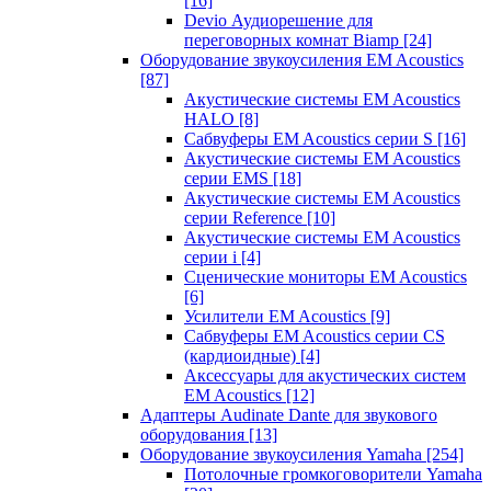
[16]
Devio Аудиорешение для
переговорных комнат Biamp
[24]
Оборудование звукоусиления EM Acoustics
[87]
Акустические системы EM Acoustics
HALO
[8]
Сабвуферы EM Acoustics серии S
[16]
Акустические системы EM Acoustics
серии EMS
[18]
Акустические системы EM Acoustics
серии Reference
[10]
Акустические системы EM Acoustics
серии i
[4]
Сценические мониторы EM Acoustics
[6]
Усилители EM Acoustics
[9]
Сабвуферы EM Acoustics серии CS
(кардиоидные)
[4]
Аксессуары для акустических систем
EM Acoustics
[12]
Адаптеры Audinate Dante для звукового
оборудования
[13]
Оборудование звукоусиления Yamaha
[254]
Потолочные громкоговорители Yamaha