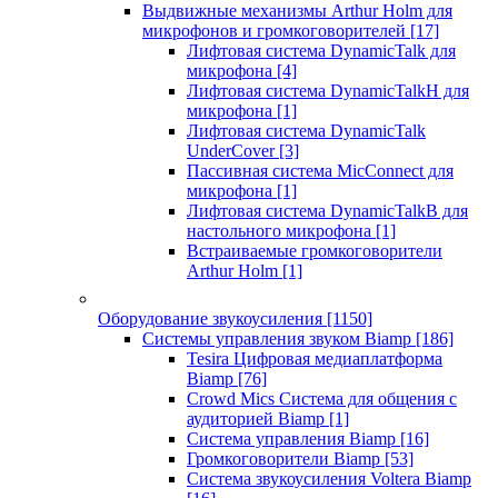
Выдвижные механизмы Arthur Holm для
микрофонов и громкоговорителей
[17]
Лифтовая система DynamicTalk для
микрофона
[4]
Лифтовая система DynamicTalkH для
микрофона
[1]
Лифтовая система DynamicTalk
UnderCover
[3]
Пассивная система MicConnect для
микрофона
[1]
Лифтовая система DynamicTalkB для
настольного микрофона
[1]
Встраиваемые громкоговорители
Arthur Holm
[1]
Оборудование звукоусиления
[1150]
Системы управления звуком Biamp
[186]
Tesira Цифровая медиаплатформа
Biamp
[76]
Crowd Mics Система для общения с
аудиторией Biamp
[1]
Система управления Biamp
[16]
Громкоговорители Biamp
[53]
Система звукоусиления Voltera Biamp