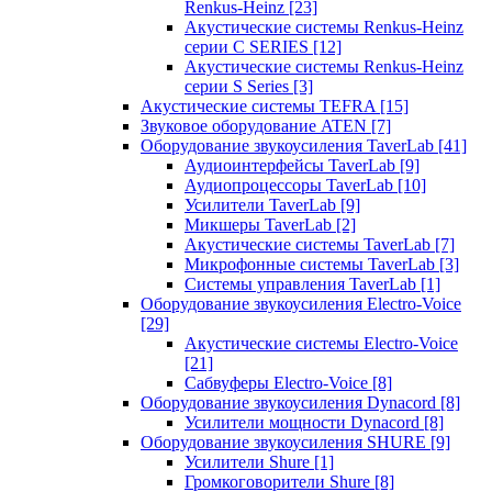
Renkus-Heinz
[23]
Акустические системы Renkus-Heinz
серии C SERIES
[12]
Акустические системы Renkus-Heinz
серии S Series
[3]
Акустические системы TEFRA
[15]
Звуковое оборудование ATEN
[7]
Оборудование звукоусиления TaverLab
[41]
Аудиоинтерфейсы TaverLab
[9]
Аудиопроцессоры TaverLab
[10]
Усилители TaverLab
[9]
Микшеры TaverLab
[2]
Акустические системы TaverLab
[7]
Микрофонные системы TaverLab
[3]
Системы управления TaverLab
[1]
Оборудование звукоусиления Electro-Voice
[29]
Акустические системы Electro-Voice
[21]
Сабвуферы Electro-Voice
[8]
Оборудование звукоусиления Dynacord
[8]
Усилители мощности Dynacord
[8]
Оборудование звукоусиления SHURE
[9]
Усилители Shure
[1]
Громкоговорители Shure
[8]