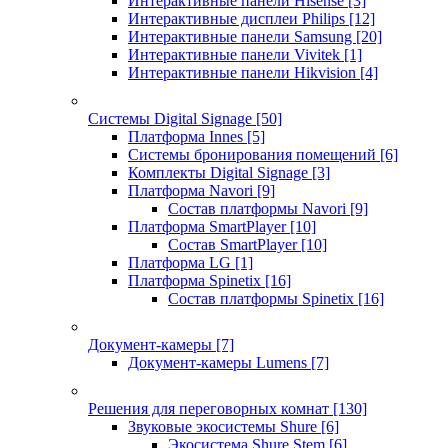
Интерактивные панели Hisense
[3]
Интерактивные дисплеи Philips
[12]
Интерактивные панели Samsung
[20]
Интерактивные панели Vivitek
[1]
Интерактивные панели Hikvision
[4]
Системы Digital Signage
[50]
Платформа Innes
[5]
Системы бронирования помещений
[6]
Комплекты Digital Signage
[3]
Платформа Navori
[9]
Состав платформы Navori
[9]
Платформа SmartPlayer
[10]
Состав SmartPlayer
[10]
Платформа LG
[1]
Платформа Spinetix
[16]
Состав платформы Spinetix
[16]
Документ-камеры
[7]
Документ-камеры Lumens
[7]
Решения для переговорных комнат
[130]
Звуковые экосистемы Shure
[6]
Экосистема Shure Stem
[6]