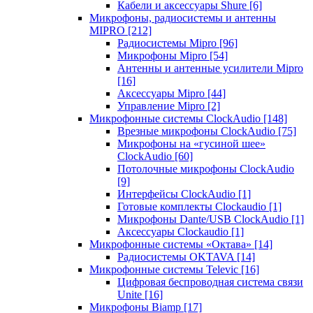
Кабели и аксессуары Shure
[6]
Микрофоны, радиосистемы и антенны
MIPRO
[212]
Радиосистемы Mipro
[96]
Микрофоны Mipro
[54]
Антенны и антенные усилители Mipro
[16]
Аксессуары Mipro
[44]
Управление Mipro
[2]
Микрофонные системы ClockAudio
[148]
Врезные микрофоны ClockAudio
[75]
Микрофоны на «гусиной шее»
ClockAudio
[60]
Потолочные микрофоны ClockAudio
[9]
Интерфейсы ClockAudio
[1]
Готовые комплекты Clockaudio
[1]
Микрофоны Dante/USB ClockAudio
[1]
Аксессуары Clockaudio
[1]
Микрофонные системы «Октава»
[14]
Радиосистемы OKTAVA
[14]
Микрофонные системы Televic
[16]
Цифровая беспроводная система связи
Unite
[16]
Микрофоны Biamp
[17]