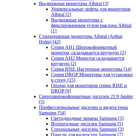
Выдвижные мониторы Albiral
[3]
Универсальные лифты для мониторов
Albiral
[2]
Выдвижные мониторы с
фиксированным углом наклона Albiral
[1]
Стационарные мониторы Albiral (Arthur
Holm)
[42]
Серия AH1 Широкоформатный
монитор, складывается вручную
[2]
Серия AH2 Монитор складывается
вручную
[2]
Серия RISE Настенные мониторы
[14]
Серия DROP Мониторы для установки
в стену
[15]
Опции для мониторов серии RISE и
DROP
[9]
Сверхширокоформатные дисплеи 21:9 Jupiter
[5]
Профессиональные дисплеи и видеостены
Samsung
[54]
Светодиодные экраны Samsung
[3]
Всепогодные дисплеи Samsung
[5]
Специальные дисплеи Samsung
[3]
Панели для видеостен Samsung
[7]