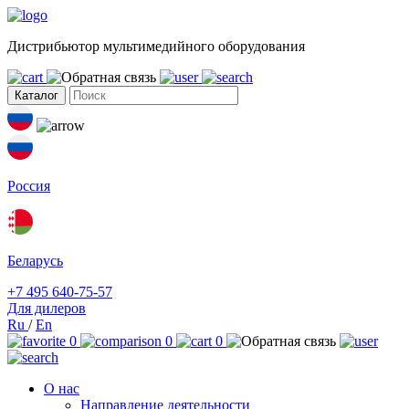
Дистрибьютор мультимедийного оборудования
Каталог
Россия
Беларусь
+7 495 640-75-57
Для дилеров
Ru
/
En
0
0
0
О нас
Направление деятельности