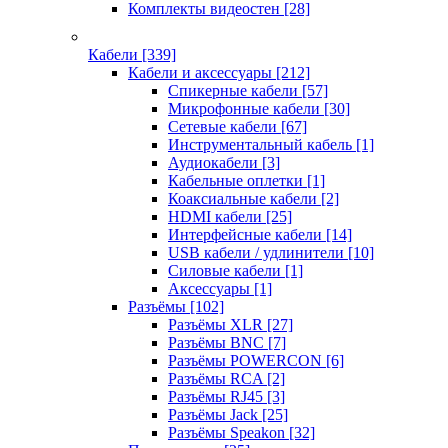
Комплекты видеостен
[28]
Кабели
[339]
Кабели и аксессуары
[212]
Спикерные кабели
[57]
Микрофонные кабели
[30]
Сетевые кабели
[67]
Инструментальный кабель
[1]
Аудиокабели
[3]
Кабельные оплетки
[1]
Коаксиальные кабели
[2]
HDMI кабели
[25]
Интерфейсные кабели
[14]
USB кабели / удлинители
[10]
Силовые кабели
[1]
Аксессуары
[1]
Разъёмы
[102]
Разъёмы XLR
[27]
Разъёмы BNC
[7]
Разъёмы POWERCON
[6]
Разъёмы RCA
[2]
Разъёмы RJ45
[3]
Разъёмы Jack
[25]
Разъёмы Speakon
[32]