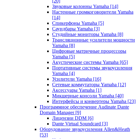
[20]
Звуковые колонны Yamaha
[14]
Настенные громкоговорители Yamaha
[14]
Спикерфоны Yamaha
[5]
Саундбары Yamaha
[3]
Студийные мониторы Yamaha
[8]
Трансляционные усилители мощности
Yamaha
[8]
Цифровые матричные процессоры
Yamaha
[5]
Акустические системы Yamaha
[65]
Портативные системы звукоусиления
Yamaha
[4]
Усилители Yamaha
[16]
Сетевые коммутаторы Yamaha
[12]
Аксессуары Yamaha
[1]
Микшерные консоли Yamaha
[40]
Интерфейсы и конвертеры Yamaha
[23]
Программное обеспечение Audinate Dante
Domain Manager
[9]
Лицензии DDM
[6]
Dante Virtual Soundcard
[3]
Оборудование звукоусиления Allen&Heath
[53]