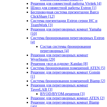
Решения для совместной работы Vivitek
[4]
Шлюз для совместной работы Extron
[1]
Беспроводная система презентации Barco
ClickShare
[12]
Система презентации Extron серии HC и
TeamWork
[3]
Решения для переговорных комнат Yamaha
[10]
Система бронирования переговорных Extron
[4]
Состав системы бронирования
переговорных
[4]
Решения для переговорных комнат
WyreStorm
[29]
Решения «все-в-одном» Kandao
[8]
Система бронирования помещений ATEN
[5]
Решение для переговорных комнат Gonsin
[1]
Система бронирования помещений Biamp
[2]
Решения для переговорных комнат
TaverLAB
[3]
BYOD/BYOM-решения
[3]
Решение для переговорных комнат ATEN
[2]
Решение для переговорных комнат Biamp
[40]