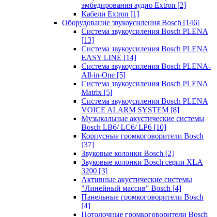
эмбедирования аудио Extron
[2]
Кабели Extron
[1]
Оборудование звукоусиления Bosch
[146]
Система звукоусиления Bosch PLENA
[13]
Система звукоусиления Bosch PLENA
EASY LINE
[14]
Система звукоусиления Bosch PLENA-
All-in-One
[5]
Система звукоусиления Bosch PLENA
Matrix
[5]
Система звукоусиления Bosch PLENA
VOICE ALARM SYSTEM
[8]
Музыкальные акустические системы
Bosch LB6/ LC6/ LP6
[10]
Корпусные громкоговорители Bosch
[37]
Звуковые колонки Bosch
[2]
Звуковые колонки Bosch серии XLA
3200
[3]
Активные акустические системы
"Линейный массив" Bosch
[4]
Панельные громкоговорители Bosch
[4]
Потолочные громкоговорители Bosch