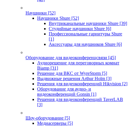
Наушники
[52]
Наушники Shure
[52]
Внутриканальные наушники Shure
[39]
Студийные наушники Shure
[6]
Профессиональные гарнитуры Shure
[1]
Аксессуары для наушников Shure
[6]
Оборудование для видеоконференцсвязи
[45]
Аудиорешение для переговорных комнат
Biamp
[31]
Решение для ВКС от WyreStorm
[5]
Выдвижные решения Arthur Holm
[3]
Решения для видеоконференций Hikvision
[2]
Оборудование для аудио- и
видеоконференций Gonsin
[1]
Решения для видеоконференций TaverLAB
[3]
Шоу-оборудование
[5]
Медиасерверы
[5]