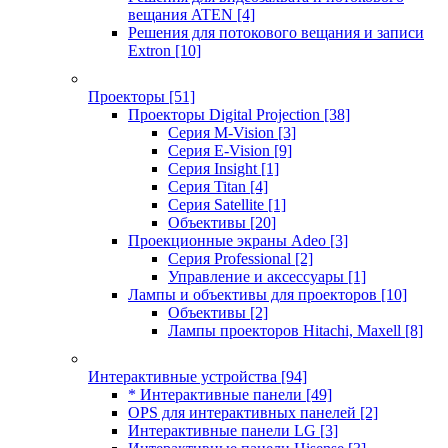
вещания ATEN
[4]
Решения для потокового вещания и записи
Extron
[10]
Проекторы
[51]
Проекторы Digital Projection
[38]
Серия M-Vision
[3]
Серия E-Vision
[9]
Серия Insight
[1]
Серия Titan
[4]
Серия Satellite
[1]
Объективы
[20]
Проекционные экраны Adeo
[3]
Серия Professional
[2]
Управление и аксессуары
[1]
Лампы и объективы для проекторов
[10]
Объективы
[2]
Лампы проекторов Hitachi, Maxell
[8]
Интерактивные устройства
[94]
* Интерактивные панели
[49]
OPS для интерактивных панелей
[2]
Интерактивные панели LG
[3]