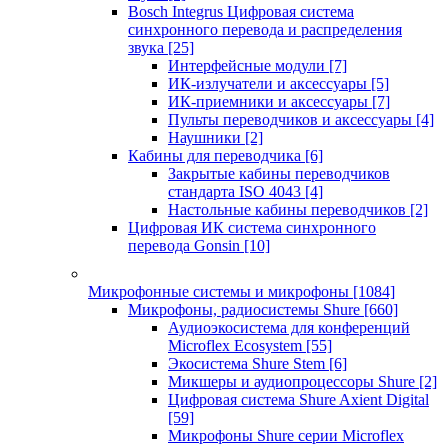
Bosch Integrus Цифровая система
синхронного перевода и распределения
звука
[25]
Интерфейсные модули
[7]
ИК-излучатели и аксессуары
[5]
ИК-приемники и аксессуары
[7]
Пульты переводчиков и аксессуары
[4]
Наушники
[2]
Кабины для переводчика
[6]
Закрытые кабины переводчиков
стандарта ISO 4043
[4]
Настольные кабины переводчиков
[2]
Цифровая ИК система синхронного
перевода Gonsin
[10]
Микрофонные системы и микрофоны
[1084]
Микрофоны, радиосистемы Shure
[660]
Аудиоэкосистема для конференций
Microflex Ecosystem
[55]
Экосистема Shure Stem
[6]
Микшеры и аудиопроцессоры Shure
[2]
Цифровая система Shure Axient Digital
[59]
Микрофоны Shure серии Microflex