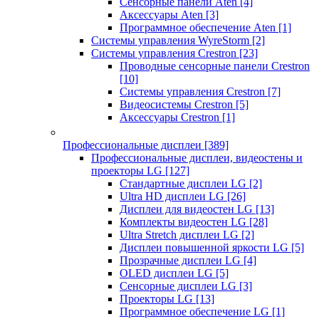
Сенсорные панели Aten
[4]
Аксессуары Aten
[3]
Программное обеспечение Aten
[1]
Системы управления WyreStorm
[2]
Системы управления Crestron
[23]
Проводные сенсорные панели Crestron
[10]
Системы управления Crestron
[7]
Видеосистемы Crestron
[5]
Аксессуары Crestron
[1]
Профессиональные дисплеи
[389]
Профессиональные дисплеи, видеостены и
проекторы LG
[127]
Стандартные дисплеи LG
[2]
Ultra HD дисплеи LG
[26]
Дисплеи для видеостен LG
[13]
Комплекты видеостен LG
[28]
Ultra Stretch дисплеи LG
[2]
Дисплеи повышенной яркости LG
[5]
Прозрачные дисплеи LG
[4]
OLED дисплеи LG
[5]
Сенсорные дисплеи LG
[3]
Проекторы LG
[13]
Программное обеспечение LG
[1]