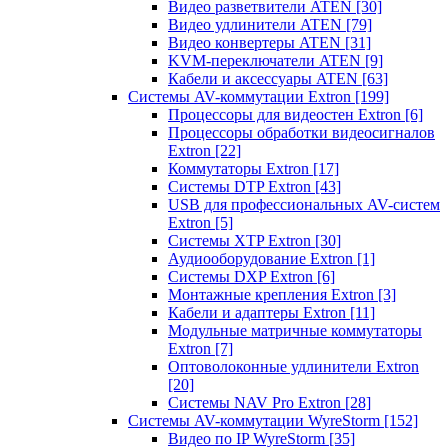
Видео разветвители ATEN
[30]
Видео удлинители ATEN
[79]
Видео конвертеры ATEN
[31]
KVM-переключатели ATEN
[9]
Кабели и аксессуары ATEN
[63]
Системы AV-коммутации Extron
[199]
Процессоры для видеостен Extron
[6]
Процессоры обработки видеосигналов
Extron
[22]
Коммутаторы Extron
[17]
Системы DTP Extron
[43]
USB для профессиональных AV-систем
Extron
[5]
Системы XTP Extron
[30]
Аудиооборудование Extron
[1]
Системы DXP Extron
[6]
Монтажные крепления Extron
[3]
Кабели и адаптеры Extron
[11]
Модульные матричные коммутаторы
Extron
[7]
Оптоволоконные удлинители Extron
[20]
Системы NAV Pro Extron
[28]
Системы AV-коммутации WyreStorm
[152]
Видео по IP WyreStorm
[35]