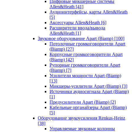
Цифровые микшерные системы
Allen&Heath
[41]
Аудиоинтерфейсы, карты Allen&Heath
[5]
Аксессуары Allen&Heath
[6]
Расширители ввода/вывода
Allen&Heath
[1]
Звуковое оборудование Apart (Biamp)
[100]
Потолочные громкоговорители Apart
(Biamp)
[27]
Корпусные громкоговорители Apart
(Biamp)
[42]
Рупорные громкоговорители Apart
(Biamp)
[7]
Усилители мощности Apart (Biamp)
[13]
Микшеры-усилители Apart (Biamp)
[3]
Источники аудиосигнала Apart (Biamp)
[1]
Предусилители Apart (Biamp)
[2]
Кабельные органайзеры Apart (Biamp)
[5]
Оборудование звукоусиления Renkus-Heinz
[38]
Управляемые звуковые колонны