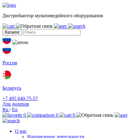
Дистрибьютор мультимедийного оборудования
Каталог
Россия
Беларусь
+7 495 640-75-57
Для дилеров
Ru
/
En
0
0
0
О нас
Направление деятельности