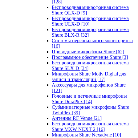
[128]
Беспроводная микрофонная система
Shure QLX-D
[9]
Беспроводная микрофонная система
Shure ULX-D
[10]
Беспроводная микрофонная система
Shure BLX-R
[32]
Системы персонального мониторинга
[16]
Проводные микрофоны Shure
[62]
Программное обеспечение Shure
[3]
Беспроводная микрофонная система
Shure SLX-D
[34]
Микрофоны Shure Motiv Digital для
записи и трансляций
[17]
Аксессуары для микрофонов Shure
[121]
Головные и петличные микрофоны
Shure DuraPlex
[14]
Субминиатюрные микрофоны Shure
TwinPlex
[39]
Антенны RF Venue
[21]
Беспроводная микрофонная система
Shure MXW NEXT 2
[16]
Микрофоны Shure Nexadyne
[10]