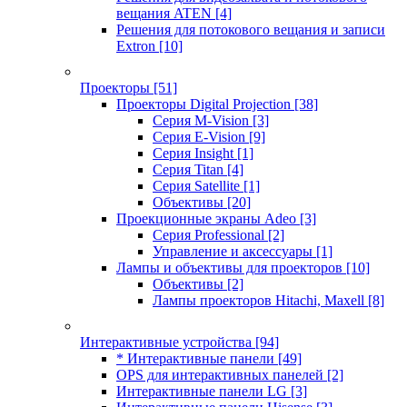
вещания ATEN
[4]
Решения для потокового вещания и записи
Extron
[10]
Проекторы
[51]
Проекторы Digital Projection
[38]
Серия M-Vision
[3]
Серия E-Vision
[9]
Серия Insight
[1]
Серия Titan
[4]
Серия Satellite
[1]
Объективы
[20]
Проекционные экраны Adeo
[3]
Серия Professional
[2]
Управление и аксессуары
[1]
Лампы и объективы для проекторов
[10]
Объективы
[2]
Лампы проекторов Hitachi, Maxell
[8]
Интерактивные устройства
[94]
* Интерактивные панели
[49]
OPS для интерактивных панелей
[2]
Интерактивные панели LG
[3]