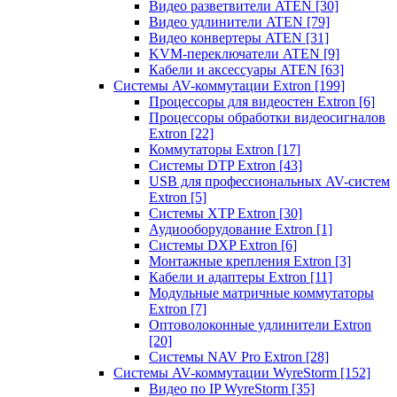
Видео разветвители ATEN
[30]
Видео удлинители ATEN
[79]
Видео конвертеры ATEN
[31]
KVM-переключатели ATEN
[9]
Кабели и аксессуары ATEN
[63]
Системы AV-коммутации Extron
[199]
Процессоры для видеостен Extron
[6]
Процессоры обработки видеосигналов
Extron
[22]
Коммутаторы Extron
[17]
Системы DTP Extron
[43]
USB для профессиональных AV-систем
Extron
[5]
Системы XTP Extron
[30]
Аудиооборудование Extron
[1]
Системы DXP Extron
[6]
Монтажные крепления Extron
[3]
Кабели и адаптеры Extron
[11]
Модульные матричные коммутаторы
Extron
[7]
Оптоволоконные удлинители Extron
[20]
Системы NAV Pro Extron
[28]
Системы AV-коммутации WyreStorm
[152]
Видео по IP WyreStorm
[35]