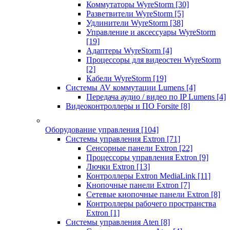
Коммутаторы WyreStorm
[30]
Разветвители WyreStorm
[5]
Удлинители WyreStorm
[38]
Управление и аксессуары WyreStorm
[19]
Адаптеры WyreStorm
[4]
Процессоры для видеостен WyreStorm
[2]
Кабели WyreStorm
[19]
Системы AV коммутации Lumens
[4]
Передача аудио / видео по IP Lumens
[4]
Видеоконтроллеры и ПО Forsite
[8]
Оборудование управления
[104]
Системы управления Extron
[71]
Сенсорные панели Extron
[22]
Процессоры управления Extron
[9]
Лючки Extron
[13]
Контроллеры Extron MediaLink
[11]
Кнопочные панели Extron
[7]
Сетевые кнопочные панели Extron
[8]
Контроллеры рабочего пространства
Extron
[1]
Системы управления Aten
[8]