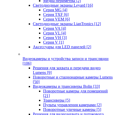
Медиа периметры
[2]
Светодиодные экраны Leyard
[16]
Серия MG
[4]
Серия TXF
[6]
Серия VEM
[6]
Светодиодные экраны LianTronics
[12]
Серия VA
[4]
Серия VL
[4]
Серия VH
[3]
Серия V
[1]
Аксессуары для LED панелей
[2]
Видеокамеры и устройства записи и трансляции
[106]
Решения для захвата и передачи видео
Lumens
[9]
Поворотные и стационарные камеры Lumens
[50]
Видеокамеры и трансиверы Bolin
[33]
Поворотные камеры для помещений
[21]
Трансиверы
[5]
Пульты управления камерами
[2]
Поворотные уличные камеры
[5]
Решения для видеозахвата и потокового