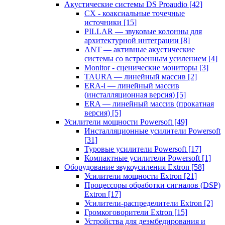
Акустические системы DS Proaudio
[42]
CX - коаксиальные точечные
источники
[15]
PILLAR — звуковые колонны для
архитектурной интеграции
[8]
ANT — активные акустические
системы со встроенным усилением
[4]
Monitor - сценические мониторы
[3]
TAURA — линейный массив
[2]
ERA-i — линейный массив
(инсталляционная версия)
[5]
ERA — линейный массив (прокатная
версия)
[5]
Усилители мощности Powersoft
[49]
Инсталляционные усилители Powersoft
[31]
Туровые усилители Powersoft
[17]
Компактные усилители Powersoft
[1]
Оборудование звукоусиления Extron
[58]
Усилители мощности Extron
[21]
Процессоры обработки сигналов (DSP)
Extron
[17]
Усилители-распределители Extron
[2]
Громкоговорители Extron
[15]
Устройства для деэмбедирования и