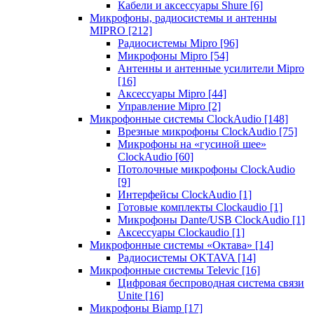
Кабели и аксессуары Shure
[6]
Микрофоны, радиосистемы и антенны
MIPRO
[212]
Радиосистемы Mipro
[96]
Микрофоны Mipro
[54]
Антенны и антенные усилители Mipro
[16]
Аксессуары Mipro
[44]
Управление Mipro
[2]
Микрофонные системы ClockAudio
[148]
Врезные микрофоны ClockAudio
[75]
Микрофоны на «гусиной шее»
ClockAudio
[60]
Потолочные микрофоны ClockAudio
[9]
Интерфейсы ClockAudio
[1]
Готовые комплекты Clockaudio
[1]
Микрофоны Dante/USB ClockAudio
[1]
Аксессуары Clockaudio
[1]
Микрофонные системы «Октава»
[14]
Радиосистемы OKTAVA
[14]
Микрофонные системы Televic
[16]
Цифровая беспроводная система связи
Unite
[16]
Микрофоны Biamp
[17]