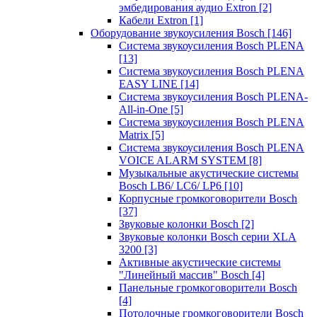
эмбедирования аудио Extron
[2]
Кабели Extron
[1]
Оборудование звукоусиления Bosch
[146]
Система звукоусиления Bosch PLENA
[13]
Система звукоусиления Bosch PLENA
EASY LINE
[14]
Система звукоусиления Bosch PLENA-
All-in-One
[5]
Система звукоусиления Bosch PLENA
Matrix
[5]
Система звукоусиления Bosch PLENA
VOICE ALARM SYSTEM
[8]
Музыкальные акустические системы
Bosch LB6/ LC6/ LP6
[10]
Корпусные громкоговорители Bosch
[37]
Звуковые колонки Bosch
[2]
Звуковые колонки Bosch серии XLA
3200
[3]
Активные акустические системы
"Линейный массив" Bosch
[4]
Панельные громкоговорители Bosch
[4]
Потолочные громкоговорители Bosch