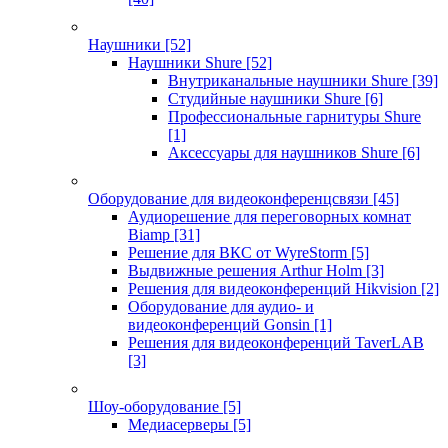
Наушники
[52]
Наушники Shure
[52]
Внутриканальные наушники Shure
[39]
Студийные наушники Shure
[6]
Профессиональные гарнитуры Shure
[1]
Аксессуары для наушников Shure
[6]
Оборудование для видеоконференцсвязи
[45]
Аудиорешение для переговорных комнат
Biamp
[31]
Решение для ВКС от WyreStorm
[5]
Выдвижные решения Arthur Holm
[3]
Решения для видеоконференций Hikvision
[2]
Оборудование для аудио- и
видеоконференций Gonsin
[1]
Решения для видеоконференций TaverLAB
[3]
Шоу-оборудование
[5]
Медиасерверы
[5]