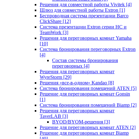
Решения для совместной работы Vivitek
[4]
Шлюз для совместной работы Extron
[1]
Беспроводная система презентации Barco
ClickShare
[12]
Система презентации Extron серии HC и
TeamWork
[3]
Решения для переговорных комнат Yamaha
[10]
Система бронирования переговорных Extron
[4]
Состав системы бронирования
переговорных
[4]
Решения для переговорных комнат
WyreStorm
[29]
Решения «все-в-одном» Kandao
[8]
Система бронирования помещений ATEN
[5]
Решение для переговорных комнат Gonsin
[1]
Система бронирования помещений Biamp
[2]
Решения для переговорных комнат
TaverLAB
[3]
BYOD/BYOM-решения
[3]
Решение для переговорных комнат ATEN
[2]
Решение для переговорных комнат Biamp
[40]