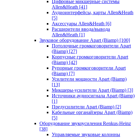
Цифровые микшерные системы
Allen&Heath
[41]
Аудиоинтерфейсы, карты Allen&Heath
[5]
Аксессуары Allen&Heath
[6]
Расширители ввода/вывода
Allen&Heath
[1]
Звуковое оборудование Apart (Biamp)
[100]
Потолочные громкоговорители Apart
(Biamp)
[27]
Корпусные громкоговорители Apart
(Biamp)
[42]
Рупорные громкоговорители Apart
(Biamp)
[7]
Усилители мощности Apart (Biamp)
[13]
Микшеры-усилители Apart (Biamp)
[3]
Источники аудиосигнала Apart (Biamp)
[1]
Предусилители Apart (Biamp)
[2]
Кабельные органайзеры Apart (Biamp)
[5]
Оборудование звукоусиления Renkus-Heinz
[38]
Управляемые звуковые колонны