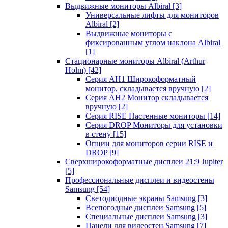
Выдвижные мониторы Albiral
[3]
Универсальные лифты для мониторов
Albiral
[2]
Выдвижные мониторы с
фиксированным углом наклона Albiral
[1]
Стационарные мониторы Albiral (Arthur
Holm)
[42]
Серия AH1 Широкоформатный
монитор, складывается вручную
[2]
Серия AH2 Монитор складывается
вручную
[2]
Серия RISE Настенные мониторы
[14]
Серия DROP Мониторы для установки
в стену
[15]
Опции для мониторов серии RISE и
DROP
[9]
Сверхширокоформатные дисплеи 21:9 Jupiter
[5]
Профессиональные дисплеи и видеостены
Samsung
[54]
Светодиодные экраны Samsung
[3]
Всепогодные дисплеи Samsung
[5]
Специальные дисплеи Samsung
[3]
Панели для видеостен Samsung
[7]