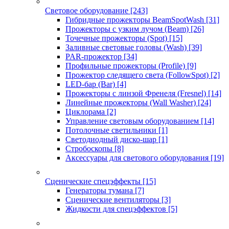
Световое оборудование
[243]
Гибридные прожекторы BeamSpotWash
[31]
Прожекторы с узким лучом (Beam)
[26]
Точечные прожекторы (Spot)
[15]
Заливные световые головы (Wash)
[39]
PAR-прожектор
[34]
Профильные прожекторы (Profile)
[9]
Прожектор следящего света (FollowSpot)
[2]
LED-бар (Bar)
[4]
Прожекторы с линзой Френеля (Fresnel)
[14]
Линейные прожекторы (Wall Washer)
[24]
Циклорама
[2]
Управление световым оборудованием
[14]
Потолочные светильники
[1]
Светодиодный диско-шар
[1]
Стробоскопы
[8]
Аксессуары для светового оборудования
[19]
Сценические спецэффекты
[15]
Генераторы тумана
[7]
Сценические вентиляторы
[3]
Жидкости для спецэффектов
[5]