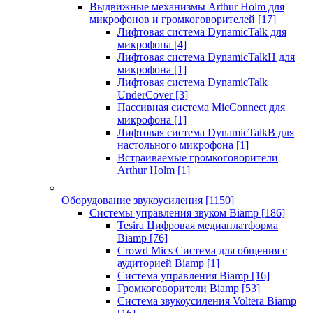
Выдвижные механизмы Arthur Holm для
микрофонов и громкоговорителей
[17]
Лифтовая система DynamicTalk для
микрофона
[4]
Лифтовая система DynamicTalkH для
микрофона
[1]
Лифтовая система DynamicTalk
UnderCover
[3]
Пассивная система MicConnect для
микрофона
[1]
Лифтовая система DynamicTalkB для
настольного микрофона
[1]
Встраиваемые громкоговорители
Arthur Holm
[1]
Оборудование звукоусиления
[1150]
Системы управления звуком Biamp
[186]
Tesira Цифровая медиаплатформа
Biamp
[76]
Crowd Mics Система для общения с
аудиторией Biamp
[1]
Система управления Biamp
[16]
Громкоговорители Biamp
[53]
Система звукоусиления Voltera Biamp