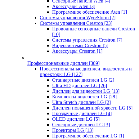
Сенсорные панели Aten
[4]
Аксессуары Aten
[3]
Программное обеспечение Aten
[1]
Системы управления WyreStorm
[2]
Системы управления Crestron
[23]
Проводные сенсорные панели Crestron
[10]
Системы управления Crestron
[7]
Видеосистемы Crestron
[5]
Аксессуары Crestron
[1]
Профессиональные дисплеи
[389]
Профессиональные дисплеи, видеостены и
проекторы LG
[127]
Стандартные дисплеи LG
[2]
Ultra HD дисплеи LG
[26]
Дисплеи для видеостен LG
[13]
Комплекты видеостен LG
[28]
Ultra Stretch дисплеи LG
[2]
Дисплеи повышенной яркости LG
[5]
Прозрачные дисплеи LG
[4]
OLED дисплеи LG
[5]
Сенсорные дисплеи LG
[3]
Проекторы LG
[13]
Программное обеспечение LG
[1]