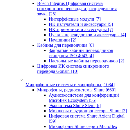
Bosch Integrus Цифровая система
синхронного перевода и распределения
звука
[25]
Интерфейсные модули
[7]
ИК-излучатели и аксессуары
[5]
ИК-приемники и аксессуары
[7]
Пульты переводчиков и аксессуары
[4]
Наушники
[2]
Кабины для переводчика
[6]
Закрытые кабины переводчиков
стандарта ISO 4043
[4]
Настольные кабины переводчиков
[2]
Цифровая ИК система синхронного
перевода Gonsin
[10]
Микрофонные системы и микрофоны
[1084]
Микрофоны, радиосистемы Shure
[660]
Аудиоэкосистема для конференций
Microflex Ecosystem
[55]
Экосистема Shure Stem
[6]
Микшеры и аудиопроцессоры Shure
[2]
Цифровая система Shure Axient Digital
[59]
Микрофоны Shure серии Microflex