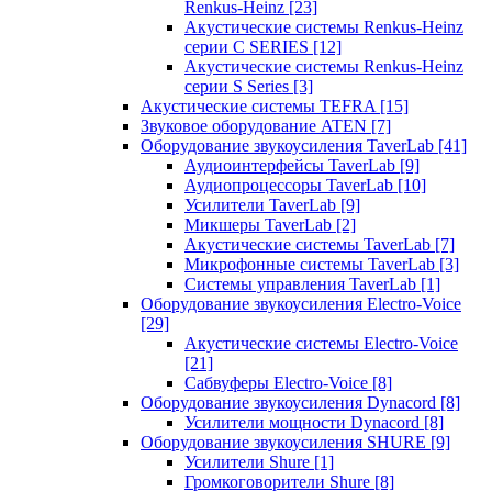
Renkus-Heinz
[23]
Акустические системы Renkus-Heinz
серии C SERIES
[12]
Акустические системы Renkus-Heinz
серии S Series
[3]
Акустические системы TEFRA
[15]
Звуковое оборудование ATEN
[7]
Оборудование звукоусиления TaverLab
[41]
Аудиоинтерфейсы TaverLab
[9]
Аудиопроцессоры TaverLab
[10]
Усилители TaverLab
[9]
Микшеры TaverLab
[2]
Акустические системы TaverLab
[7]
Микрофонные системы TaverLab
[3]
Системы управления TaverLab
[1]
Оборудование звукоусиления Electro-Voice
[29]
Акустические системы Electro-Voice
[21]
Сабвуферы Electro-Voice
[8]
Оборудование звукоусиления Dynacord
[8]
Усилители мощности Dynacord
[8]
Оборудование звукоусиления SHURE
[9]
Усилители Shure
[1]
Громкоговорители Shure
[8]