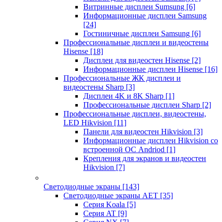
Витринные дисплеи Sumsung
[6]
Информационные дисплеи Samsung
[24]
Гостиничные дисплеи Samsung
[6]
Профессиональные дисплеи и видеостены
Hisense
[18]
Дисплеи для видеостен Hisense
[2]
Информационные дисплеи Hisense
[16]
Профессиональные ЖК дисплеи и
видеостены Sharp
[3]
Дисплеи 4K и 8K Sharp
[1]
Профессиональные дисплеи Sharp
[2]
Профессиональные дисплеи, видеостены,
LED Hikvision
[11]
Панели для видеостен Hikvision
[3]
Информационные дисплеи Hikvision со
встроенной ОС Andriod
[1]
Крепления для экранов и видеостен
Hikvision
[7]
Светодиодные экраны
[143]
Светодиодные экраны AET
[35]
Cерия Koala
[5]
Серия AT
[9]