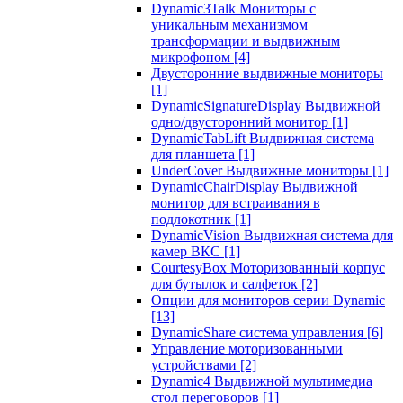
Dynamic3Talk Мониторы с
уникальным механизмом
трансформации и выдвижным
микрофоном
[4]
Двусторонние выдвижные мониторы
[1]
DynamicSignatureDisplay Выдвижной
одно/двусторонний монитор
[1]
DynamicTabLift Выдвижная система
для планшета
[1]
UnderCover Выдвижные мониторы
[1]
DynamicChairDisplay Выдвижной
монитор для встраивания в
подлокотник
[1]
DynamicVision Выдвижная система для
камер ВКС
[1]
CourtesyBox Моторизованный корпус
для бутылок и салфеток
[2]
Опции для мониторов серии Dynamic
[13]
DynamicShare система управления
[6]
Управление моторизованными
устройствами
[2]
Dynamic4 Выдвижной мультимедиа
стол переговоров
[1]