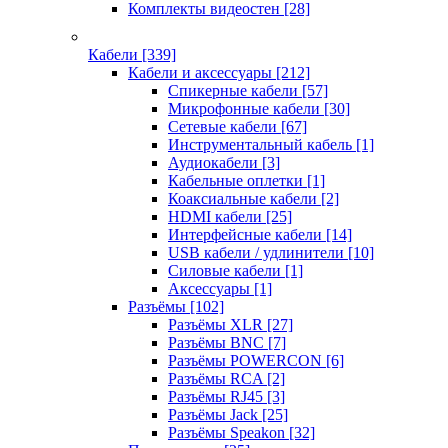
Комплекты видеостен
[28]
Кабели
[339]
Кабели и аксессуары
[212]
Спикерные кабели
[57]
Микрофонные кабели
[30]
Сетевые кабели
[67]
Инструментальный кабель
[1]
Аудиокабели
[3]
Кабельные оплетки
[1]
Коаксиальные кабели
[2]
HDMI кабели
[25]
Интерфейсные кабели
[14]
USB кабели / удлинители
[10]
Силовые кабели
[1]
Аксессуары
[1]
Разъёмы
[102]
Разъёмы XLR
[27]
Разъёмы BNC
[7]
Разъёмы POWERCON
[6]
Разъёмы RCA
[2]
Разъёмы RJ45
[3]
Разъёмы Jack
[25]
Разъёмы Speakon
[32]