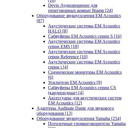
[16]
Devio Аудиорешение для
переговорных комнат Biamp
[24]
Оборудование звукоусиления EM Acoustics
[87]
Акустические системы EM Acoustics
HALO
[8]
Сабвуферы EM Acoustics серии S
[16]
Акустические системы EM Acoustics
серии EMS
[18]
Акустические системы EM Acoustics
серии Reference
[10]
Акустические системы EM Acoustics
серии i
[4]
Сценические мониторы EM Acoustics
[6]
Усилители EM Acoustics
[9]
Сабвуферы EM Acoustics серии CS
(кардиоидные)
[4]
Аксессуары для акустических систем
EM Acoustics
[12]
Адаптеры Audinate Dante для звукового
оборудования
[13]
Оборудование звукоусиления Yamaha
[254]
Потолочные громкоговорители Yamaha