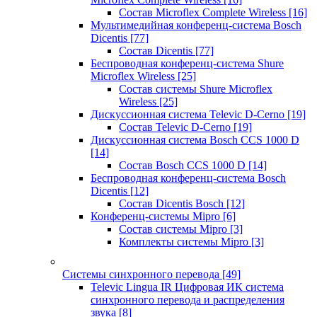
Состав Microflex Complete Wireless
[16]
Мультимедийная конференц-система Bosch
Dicentis
[77]
Состав Dicentis
[77]
Беспроводная конференц-система Shure
Microflex Wireless
[25]
Состав системы Shure Microflex
Wireless
[25]
Дискуссионная система Televic D-Cerno
[19]
Состав Televic D-Cerno
[19]
Дискуссионная система Bosch CCS 1000 D
[14]
Состав Bosch CCS 1000 D
[14]
Беспроводная конференц-система Bosch
Dicentis
[12]
Состав Dicentis Bosch
[12]
Конференц-системы Mipro
[6]
Состав системы Mipro
[3]
Комплекты системы Mipro
[3]
Системы синхронного перевода
[49]
Televic Lingua IR Цифровая ИК система
синхронного перевода и распределения
звука
[8]