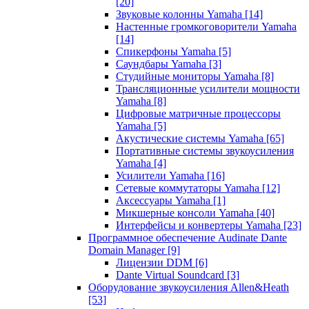
[20]
Звуковые колонны Yamaha
[14]
Настенные громкоговорители Yamaha
[14]
Спикерфоны Yamaha
[5]
Саундбары Yamaha
[3]
Студийные мониторы Yamaha
[8]
Трансляционные усилители мощности
Yamaha
[8]
Цифровые матричные процессоры
Yamaha
[5]
Акустические системы Yamaha
[65]
Портативные системы звукоусиления
Yamaha
[4]
Усилители Yamaha
[16]
Сетевые коммутаторы Yamaha
[12]
Аксессуары Yamaha
[1]
Микшерные консоли Yamaha
[40]
Интерфейсы и конвертеры Yamaha
[23]
Программное обеспечение Audinate Dante
Domain Manager
[9]
Лицензии DDM
[6]
Dante Virtual Soundcard
[3]
Оборудование звукоусиления Allen&Heath
[53]