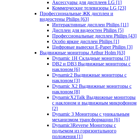
Аксессуары для дисплеев LG
[1]
Коммерческие телевизоры LG
[23]
Профессиональные ЖК дисплеи и
видеостены Philips
[63]
Интерактивные дисплеи Philips
[11]
Дисплеи для видеостен Philips
[5]
Профессиональные дисплеи Philips
[43]
Особо яркие дисплеи Philips
[1]
Цифровые вывески E-Paper Philips
[3]
Выдвижные мониторы Arthur Holm
[63]
Dynamic 1Н Складные мониторы
[3]
DB2 и DB3 Выдвижные мониторы с
наклоном
[6]
Dynamic2 Выдвижные мониторы с
наклоном
[3]
Dynamic X2 Выдвижные мониторы с
наклоном
[8]
DynamicX2Talk Выдвижные мониторы
с наклоном и выдвижным микрофоном
[2]
Dynamic 3 Мониторы с уникальным
механизмом трансформации
[6]
Dynamic3Reverse Мониторы с
подъемом из горизонтального
положения
[1]