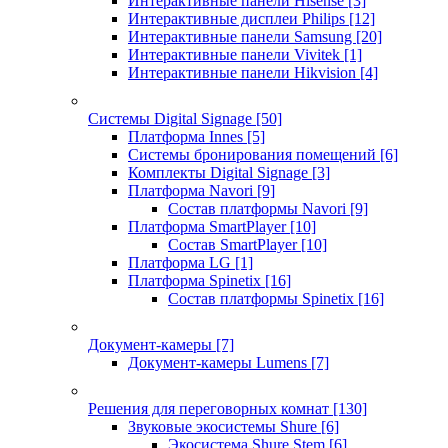
Интерактивные панели Hisense
[3]
Интерактивные дисплеи Philips
[12]
Интерактивные панели Samsung
[20]
Интерактивные панели Vivitek
[1]
Интерактивные панели Hikvision
[4]
Системы Digital Signage
[50]
Платформа Innes
[5]
Системы бронирования помещений
[6]
Комплекты Digital Signage
[3]
Платформа Navori
[9]
Состав платформы Navori
[9]
Платформа SmartPlayer
[10]
Состав SmartPlayer
[10]
Платформа LG
[1]
Платформа Spinetix
[16]
Состав платформы Spinetix
[16]
Документ-камеры
[7]
Документ-камеры Lumens
[7]
Решения для переговорных комнат
[130]
Звуковые экосистемы Shure
[6]
Экосистема Shure Stem
[6]