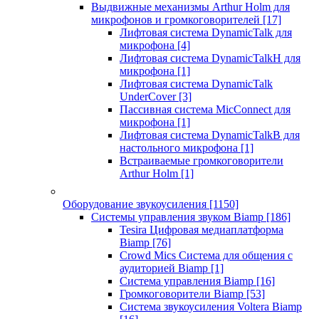
Выдвижные механизмы Arthur Holm для
микрофонов и громкоговорителей
[17]
Лифтовая система DynamicTalk для
микрофона
[4]
Лифтовая система DynamicTalkH для
микрофона
[1]
Лифтовая система DynamicTalk
UnderCover
[3]
Пассивная система MicConnect для
микрофона
[1]
Лифтовая система DynamicTalkB для
настольного микрофона
[1]
Встраиваемые громкоговорители
Arthur Holm
[1]
Оборудование звукоусиления
[1150]
Системы управления звуком Biamp
[186]
Tesira Цифровая медиаплатформа
Biamp
[76]
Crowd Mics Система для общения с
аудиторией Biamp
[1]
Система управления Biamp
[16]
Громкоговорители Biamp
[53]
Система звукоусиления Voltera Biamp