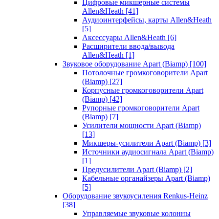
Цифровые микшерные системы
Allen&Heath
[41]
Аудиоинтерфейсы, карты Allen&Heath
[5]
Аксессуары Allen&Heath
[6]
Расширители ввода/вывода
Allen&Heath
[1]
Звуковое оборудование Apart (Biamp)
[100]
Потолочные громкоговорители Apart
(Biamp)
[27]
Корпусные громкоговорители Apart
(Biamp)
[42]
Рупорные громкоговорители Apart
(Biamp)
[7]
Усилители мощности Apart (Biamp)
[13]
Микшеры-усилители Apart (Biamp)
[3]
Источники аудиосигнала Apart (Biamp)
[1]
Предусилители Apart (Biamp)
[2]
Кабельные органайзеры Apart (Biamp)
[5]
Оборудование звукоусиления Renkus-Heinz
[38]
Управляемые звуковые колонны