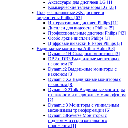
Аксессуары для дисплеев LG
[1]
Коммерческие телевизоры LG
[23]
Профессиональные ЖК дисплеи и
видеостены Philips
[63]
Интерактивные дисплеи Philips
[11]
Дисплеи для видеостен Philips
[5]
Профессиональные дисплеи Philips
[43]
Особо яркие дисплеи Philips
[1]
Цифровые вывески E-Paper Philips
[3]
Выдвижные мониторы Arthur Holm
[63]
Dynamic 1Н Складные мониторы
[3]
DB2 и DB3 Выдвижные мониторы с
наклоном
[6]
Dynamic2 Выдвижные мониторы с
наклоном
[3]
Dynamic X2 Выдвижные мониторы с
наклоном
[8]
DynamicX2Talk Выдвижные мониторы
с наклоном и выдвижным микрофоном
[2]
Dynamic 3 Мониторы с уникальным
механизмом трансформации
[6]
Dynamic3Reverse Мониторы с
подъемом из горизонтального
положения
[1]