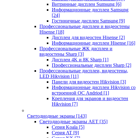
Витринные дисплеи Sumsung
[6]
Информационные дисплеи Samsung
[24]
Гостиничные дисплеи Samsung
[9]
Профессиональные дисплеи и видеостены
Hisense
[18]
Дисплеи для видеостен Hisense
[2]
Информационные дисплеи Hisense
[16]
Профессиональные ЖК дисплеи и
видеостены Sharp
[3]
Дисплеи 4K и 8K Sharp
[1]
Профессиональные дисплеи Sharp
[2]
Профессиональные дисплеи, видеостены,
LED Hikvision
[11]
Панели для видеостен Hikvision
[3]
Информационные дисплеи Hikvision со
встроенной ОС Andriod
[1]
Крепления для экранов и видеостен
Hikvision
[7]
Светодиодные экраны
[143]
Светодиодные экраны AET
[35]
Cерия Koala
[5]
Серия AT
[9]