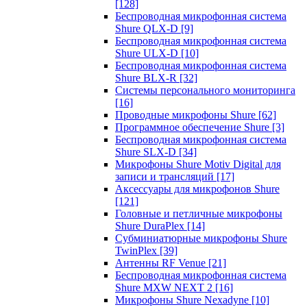
[128]
Беспроводная микрофонная система
Shure QLX-D
[9]
Беспроводная микрофонная система
Shure ULX-D
[10]
Беспроводная микрофонная система
Shure BLX-R
[32]
Системы персонального мониторинга
[16]
Проводные микрофоны Shure
[62]
Программное обеспечение Shure
[3]
Беспроводная микрофонная система
Shure SLX-D
[34]
Микрофоны Shure Motiv Digital для
записи и трансляций
[17]
Аксессуары для микрофонов Shure
[121]
Головные и петличные микрофоны
Shure DuraPlex
[14]
Субминиатюрные микрофоны Shure
TwinPlex
[39]
Антенны RF Venue
[21]
Беспроводная микрофонная система
Shure MXW NEXT 2
[16]
Микрофоны Shure Nexadyne
[10]