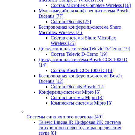
Состав Microflex Complete Wireless
[16]
Мультимедийная конференц-система Bosch
Dicentis
[77]
Состав Dicentis
[77]
Беспроводная конференц-система Shure
Microflex Wireless
[25]
Состав системы Shure Microflex
Wireless
[25]
Дискуссионная система Televic D-Cerno
[19]
Состав Televic D-Cerno
[19]
Дискуссионная система Bosch CCS 1000 D
[14]
Состав Bosch CCS 1000 D
[14]
Беспроводная конференц-система Bosch
Dicentis
[12]
Состав Dicentis Bosch
[12]
Конференц-системы Mipro
[6]
Состав системы Mipro
[3]
Комплекты системы Mipro
[3]
Системы синхронного перевода
[49]
Televic Lingua IR Цифровая ИК система
синхронного перевода и распределения
звука
[8]