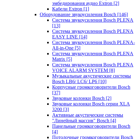
эмбедирования аудио Extron
[2]
Кабели Extron
[1]
Оборудование звукоусиления Bosch
[146]
Система звукоусиления Bosch PLENA
[13]
Система звукоусиления Bosch PLENA
EASY LINE
[14]
Система звукоусиления Bosch PLENA-
All-in-One
[5]
Система звукоусиления Bosch PLENA
Matrix
[5]
Система звукоусиления Bosch PLENA
VOICE ALARM SYSTEM
[8]
Музыкальные акустические системы
Bosch LB6/ LC6/ LP6
[10]
Корпусные громкоговорители Bosch
[37]
Звуковые колонки Bosch
[2]
Звуковые колонки Bosch серии XLA
3200
[3]
Активные акустические системы
"Линейный массив" Bosch
[4]
Панельные громкоговорители Bosch
[4]
Потолочные громкоговорители Bosch