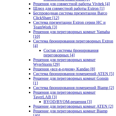
Решения для совместной работы Vivitek
[4]
Шлюз для совместной работы Extron
[1]
Беспроводная система презентации Barco
ClickShare
[12]
Система презентации Extron серии HC и
TeamWork
[3]
Решения для переговорных комнат Yamaha
[10]
Система бронирования переговорных Extron
[4]
Состав системы бронирования
переговорных
[4]
Решения для переговорных комнат
WyreStorm
[29]
Решения «все-в-одном» Kandao
[8]
Система бронирования помещений ATEN
[5]
Решение для переговорных комнат Gonsin
[1]
Система бронирования помещений Biamp
[2]
Решения для переговорных комнат
TaverLAB
[3]
BYOD/BYOM-решения
[3]
Решение для переговорных комнат ATEN
[2]
Решение для переговорных комнат Biamp
[40]