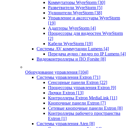
Коммутаторы WyreStorm
[30]
Разветвители WyreStorm
[5]
Удлинители WyreStorm
[38]
Управление и аксессуары WyreStorm
[19]
Адаптеры WyreStorm
[4]
Процессоры для видеостен WyreStorm
[2]
Кабели WyreStorm
[19]
Системы AV коммутации Lumens
[4]
Передача аудио / видео по IP Lumens
[4]
Видеоконтроллеры и ПО Forsite
[8]
Оборудование управления
[104]
Системы управления Extron
[71]
Сенсорные панели Extron
[22]
Процессоры управления Extron
[9]
Лючки Extron
[13]
Контроллеры Extron MediaLink
[11]
Кнопочные панели Extron
[7]
Сетевые кнопочные панели Extron
[8]
Контроллеры рабочего пространства
Extron
[1]
Системы управления Aten
[8]