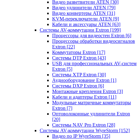
Видео разветвители ATEN
[30]
Видео удлинители ATEN
[79]
Видео конвертеры ATEN
[31]
KVM-переключатели ATEN
[9]
Кабели и аксессуары ATEN
[63]
Системы AV-коммутации Extron
[199]
Процессоры для видеостен Extron
[6]
Процессоры обработки видеосигналов
Extron
[22]
Коммутаторы Extron
[17]
Системы DTP Extron
[43]
USB для профессиональных AV-систем
Extron
[5]
Системы XTP Extron
[30]
Аудиооборудование Extron
[1]
Системы DXP Extron
[6]
Монтажные крепления Extron
[3]
Кабели и адаптеры Extron
[11]
Модульные матричные коммутаторы
Extron
[7]
Оптоволоконные удлинители Extron
[20]
Системы NAV Pro Extron
[28]
Системы AV-коммутации WyreStorm
[152]
Видео по IP WyreStorm
[35]