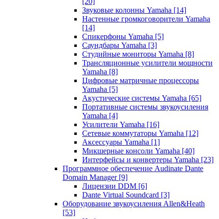
[20]
Звуковые колонны Yamaha
[14]
Настенные громкоговорители Yamaha
[14]
Спикерфоны Yamaha
[5]
Саундбары Yamaha
[3]
Студийные мониторы Yamaha
[8]
Трансляционные усилители мощности
Yamaha
[8]
Цифровые матричные процессоры
Yamaha
[5]
Акустические системы Yamaha
[65]
Портативные системы звукоусиления
Yamaha
[4]
Усилители Yamaha
[16]
Сетевые коммутаторы Yamaha
[12]
Аксессуары Yamaha
[1]
Микшерные консоли Yamaha
[40]
Интерфейсы и конвертеры Yamaha
[23]
Программное обеспечение Audinate Dante
Domain Manager
[9]
Лицензии DDM
[6]
Dante Virtual Soundcard
[3]
Оборудование звукоусиления Allen&Heath
[53]