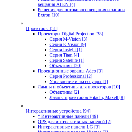
вещания ATEN
[4]
Решения для потокового вещания и записи
Extron
[10]
Проекторы
[51]
Проекторы Digital Projection
[38]
Серия M-Vision
[3]
Серия E-Vision
[9]
Серия Insight
[1]
Серия Titan
[4]
Серия Satellite
[1]
Объективы
[20]
Проекционные экраны Adeo
[3]
Серия Professional
[2]
Управление и аксессуары
[1]
Лампы и объективы для проекторов
[10]
Объективы
[2]
Лампы проекторов Hitachi, Maxell
[8]
Интерактивные устройства
[94]
* Интерактивные панели
[49]
OPS для интерактивных панелей
[2]
Интерактивные панели LG
[3]