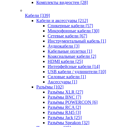
Комплекты видеостен
[28]
Кабели
[339]
Кабели и аксессуары
[212]
Спикерные кабели
[57]
Микрофонные кабели
[30]
Сетевые кабели
[67]
Инструментальный кабель
[1]
Аудиокабели
[3]
Кабельные оплетки
[1]
Коаксиальные кабели
[2]
HDMI кабели
[25]
Интерфейсные кабели
[14]
USB кабели / удлинители
[10]
Силовые кабели
[1]
Аксессуары
[1]
Разъёмы
[102]
Разъёмы XLR
[27]
Разъёмы BNC
[7]
Разъёмы POWERCON
[6]
Разъёмы RCA
[2]
Разъёмы RJ45
[3]
Разъёмы Jack
[25]
Разъёмы Speakon
[32]