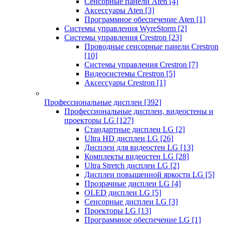
Сенсорные панели Aten
[4]
Аксессуары Aten
[3]
Программное обеспечение Aten
[1]
Системы управления WyreStorm
[2]
Системы управления Crestron
[23]
Проводные сенсорные панели Crestron
[10]
Системы управления Crestron
[7]
Видеосистемы Crestron
[5]
Аксессуары Crestron
[1]
Профессиональные дисплеи
[392]
Профессиональные дисплеи, видеостены и
проекторы LG
[127]
Стандартные дисплеи LG
[2]
Ultra HD дисплеи LG
[26]
Дисплеи для видеостен LG
[13]
Комплекты видеостен LG
[28]
Ultra Stretch дисплеи LG
[2]
Дисплеи повышенной яркости LG
[5]
Прозрачные дисплеи LG
[4]
OLED дисплеи LG
[5]
Сенсорные дисплеи LG
[3]
Проекторы LG
[13]
Программное обеспечение LG
[1]