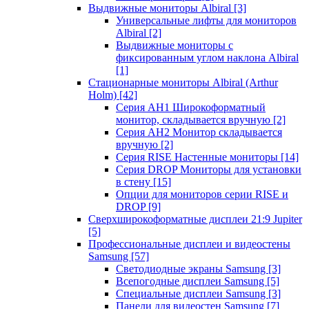
Выдвижные мониторы Albiral
[3]
Универсальные лифты для мониторов
Albiral
[2]
Выдвижные мониторы с
фиксированным углом наклона Albiral
[1]
Стационарные мониторы Albiral (Arthur
Holm)
[42]
Серия AH1 Широкоформатный
монитор, складывается вручную
[2]
Серия AH2 Монитор складывается
вручную
[2]
Серия RISE Настенные мониторы
[14]
Серия DROP Мониторы для установки
в стену
[15]
Опции для мониторов серии RISE и
DROP
[9]
Сверхширокоформатные дисплеи 21:9 Jupiter
[5]
Профессиональные дисплеи и видеостены
Samsung
[57]
Светодиодные экраны Samsung
[3]
Всепогодные дисплеи Samsung
[5]
Специальные дисплеи Samsung
[3]
Панели для видеостен Samsung
[7]