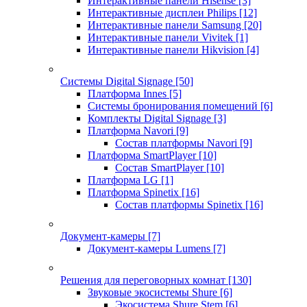
Интерактивные панели Hisense
[3]
Интерактивные дисплеи Philips
[12]
Интерактивные панели Samsung
[20]
Интерактивные панели Vivitek
[1]
Интерактивные панели Hikvision
[4]
Системы Digital Signage
[50]
Платформа Innes
[5]
Системы бронирования помещений
[6]
Комплекты Digital Signage
[3]
Платформа Navori
[9]
Состав платформы Navori
[9]
Платформа SmartPlayer
[10]
Состав SmartPlayer
[10]
Платформа LG
[1]
Платформа Spinetix
[16]
Состав платформы Spinetix
[16]
Документ-камеры
[7]
Документ-камеры Lumens
[7]
Решения для переговорных комнат
[130]
Звуковые экосистемы Shure
[6]
Экосистема Shure Stem
[6]