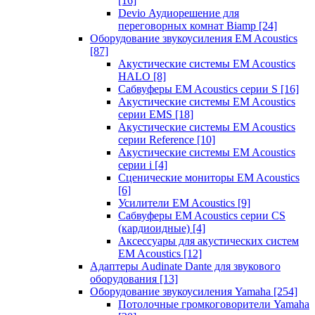
[16]
Devio Аудиорешение для
переговорных комнат Biamp
[24]
Оборудование звукоусиления EM Acoustics
[87]
Акустические системы EM Acoustics
HALO
[8]
Сабвуферы EM Acoustics серии S
[16]
Акустические системы EM Acoustics
серии EMS
[18]
Акустические системы EM Acoustics
серии Reference
[10]
Акустические системы EM Acoustics
серии i
[4]
Сценические мониторы EM Acoustics
[6]
Усилители EM Acoustics
[9]
Сабвуферы EM Acoustics серии CS
(кардиоидные)
[4]
Аксессуары для акустических систем
EM Acoustics
[12]
Адаптеры Audinate Dante для звукового
оборудования
[13]
Оборудование звукоусиления Yamaha
[254]
Потолочные громкоговорители Yamaha