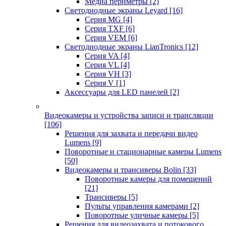
Медиа периметры
[2]
Светодиодные экраны Leyard
[16]
Серия MG
[4]
Серия TXF
[6]
Серия VEM
[6]
Светодиодные экраны LianTronics
[12]
Серия VA
[4]
Серия VL
[4]
Серия VH
[3]
Серия V
[1]
Аксессуары для LED панелей
[2]
Видеокамеры и устройства записи и трансляции
[106]
Решения для захвата и передачи видео
Lumens
[9]
Поворотные и стационарные камеры Lumens
[50]
Видеокамеры и трансиверы Bolin
[33]
Поворотные камеры для помещений
[21]
Трансиверы
[5]
Пульты управления камерами
[2]
Поворотные уличные камеры
[5]
Решения для видеозахвата и потокового