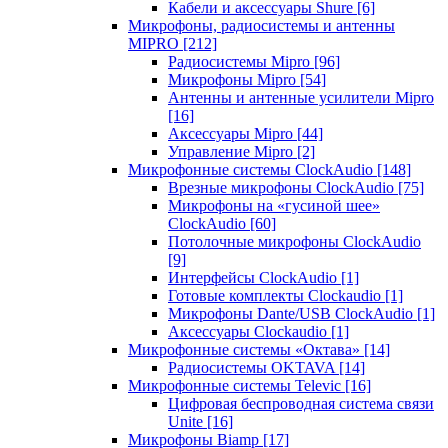
Кабели и аксессуары Shure
[6]
Микрофоны, радиосистемы и антенны
MIPRO
[212]
Радиосистемы Mipro
[96]
Микрофоны Mipro
[54]
Антенны и антенные усилители Mipro
[16]
Аксессуары Mipro
[44]
Управление Mipro
[2]
Микрофонные системы ClockAudio
[148]
Врезные микрофоны ClockAudio
[75]
Микрофоны на «гусиной шее»
ClockAudio
[60]
Потолочные микрофоны ClockAudio
[9]
Интерфейсы ClockAudio
[1]
Готовые комплекты Clockaudio
[1]
Микрофоны Dante/USB ClockAudio
[1]
Аксессуары Clockaudio
[1]
Микрофонные системы «Октава»
[14]
Радиосистемы OKTAVA
[14]
Микрофонные системы Televic
[16]
Цифровая беспроводная система связи
Unite
[16]
Микрофоны Biamp
[17]