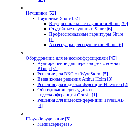
Наушники
[52]
Наушники Shure
[52]
Внутриканальные наушники Shure
[39]
Студийные наушники Shure
[6]
Профессиональные гарнитуры Shure
[1]
Аксессуары для наушников Shure
[6]
Оборудование для видеоконференцсвязи
[45]
Аудиорешение для переговорных комнат
Biamp
[31]
Решение для ВКС от WyreStorm
[5]
Выдвижные решения Arthur Holm
[3]
Решения для видеоконференций Hikvision
[2]
Оборудование для аудио- и
видеоконференций Gonsin
[1]
Решения для видеоконференций TaverLAB
[3]
Шоу-оборудование
[5]
Медиасерверы
[5]