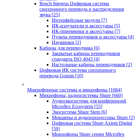
Bosch Integrus Цифровая система
синхронного перевода и распределения
звука
[25]
Интерфейсные модули
[7]
ИК-излучатели и аксессуары
[5]
ИК-приемники и аксессуары
[7]
Пульты переводчиков и аксессуары
[4]
Наушники
[2]
Кабины для переводчика
[6]
Закрытые кабины переводчиков
стандарта ISO 4043
[4]
Настольные кабины переводчиков
[2]
Цифровая ИК система синхронного
перевода Gonsin
[10]
Микрофонные системы и микрофоны
[1084]
Микрофоны, радиосистемы Shure
[660]
Аудиоэкосистема для конференций
Microflex Ecosystem
[55]
Экосистема Shure Stem
[6]
Микшеры и аудиопроцессоры Shure
[2]
Цифровая система Shure Axient Digital
[59]
Микрофоны Shure серии Microflex