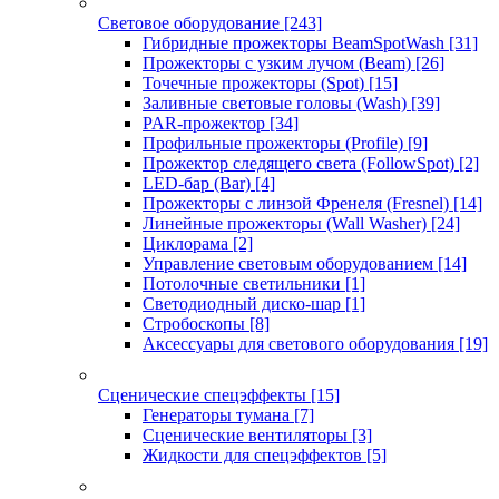
Световое оборудование
[243]
Гибридные прожекторы BeamSpotWash
[31]
Прожекторы с узким лучом (Beam)
[26]
Точечные прожекторы (Spot)
[15]
Заливные световые головы (Wash)
[39]
PAR-прожектор
[34]
Профильные прожекторы (Profile)
[9]
Прожектор следящего света (FollowSpot)
[2]
LED-бар (Bar)
[4]
Прожекторы с линзой Френеля (Fresnel)
[14]
Линейные прожекторы (Wall Washer)
[24]
Циклорама
[2]
Управление световым оборудованием
[14]
Потолочные светильники
[1]
Светодиодный диско-шар
[1]
Стробоскопы
[8]
Аксессуары для светового оборудования
[19]
Сценические спецэффекты
[15]
Генераторы тумана
[7]
Сценические вентиляторы
[3]
Жидкости для спецэффектов
[5]