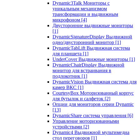
Dynamic3Talk Мониторы с
уникальным механизмом
трансформации и выдвижным
микрофоном
[4]
Двусторонние выдвижные мониторы
[1]
DynamicSignatureDisplay Выдвижной
одно/двусторонний монитор
[1]
DynamicTabLift Выдвижная система
для планшета
[1]
UnderCover Выдвижные мониторы
[1]
DynamicChairDisplay Выдвижной
монитор для встраивания в
подлокотник
[1]
DynamicVision Выдвижная система для
камер ВКС
[1]
CourtesyBox Моторизованный корпус
для бутылок и салфеток
[2]
Опции для мониторов серии Dynamic
[13]
DynamicShare система управления
[6]
Управление моторизованными
устройствами
[2]
Dynamic4 Выдвижной мультимедиа
стол переговоров
[1]