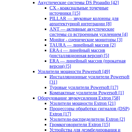
Акустические системы DS Proaudio
[42]
CX - коаксиальные точечные
источники
[15]
PILLAR — звуковые колонны для
архитектурной интеграции
[8]
ANT — активные акустические
системы со встроенным усилением
[4]
Monitor - сценические мониторы
[3]
TAURA — линейный массив
[2]
ERA-i — линейный массив
(инсталляционная версия)
[5]
ERA — линейный массив (прокатная
версия)
[5]
Усилители мощности Powersoft
[49]
Инсталляционные усилители Powersoft
[31]
Туровые усилители Powersoft
[17]
Компактные усилители Powersoft
[1]
Оборудование звукоусиления Extron
[58]
Усилители мощности Extron
[21]
Процессоры обработки сигналов (DSP)
Extron
[17]
Усилители-распределители Extron
[2]
Громкоговорители Extron
[15]
Устройства для деэмбедирования и