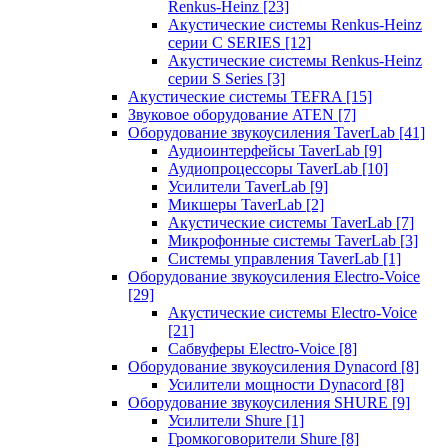
Renkus-Heinz
[23]
Акустические системы Renkus-Heinz
серии C SERIES
[12]
Акустические системы Renkus-Heinz
серии S Series
[3]
Акустические системы TEFRA
[15]
Звуковое оборудование ATEN
[7]
Оборудование звукоусиления TaverLab
[41]
Аудиоинтерфейсы TaverLab
[9]
Аудиопроцессоры TaverLab
[10]
Усилители TaverLab
[9]
Микшеры TaverLab
[2]
Акустические системы TaverLab
[7]
Микрофонные системы TaverLab
[3]
Системы управления TaverLab
[1]
Оборудование звукоусиления Electro-Voice
[29]
Акустические системы Electro-Voice
[21]
Сабвуферы Electro-Voice
[8]
Оборудование звукоусиления Dynacord
[8]
Усилители мощности Dynacord
[8]
Оборудование звукоусиления SHURE
[9]
Усилители Shure
[1]
Громкоговорители Shure
[8]