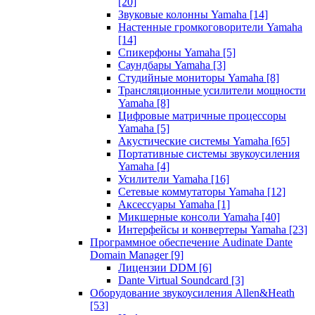
[20]
Звуковые колонны Yamaha
[14]
Настенные громкоговорители Yamaha
[14]
Спикерфоны Yamaha
[5]
Саундбары Yamaha
[3]
Студийные мониторы Yamaha
[8]
Трансляционные усилители мощности
Yamaha
[8]
Цифровые матричные процессоры
Yamaha
[5]
Акустические системы Yamaha
[65]
Портативные системы звукоусиления
Yamaha
[4]
Усилители Yamaha
[16]
Сетевые коммутаторы Yamaha
[12]
Аксессуары Yamaha
[1]
Микшерные консоли Yamaha
[40]
Интерфейсы и конвертеры Yamaha
[23]
Программное обеспечение Audinate Dante
Domain Manager
[9]
Лицензии DDM
[6]
Dante Virtual Soundcard
[3]
Оборудование звукоусиления Allen&Heath
[53]