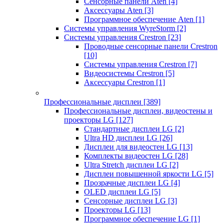
Сенсорные панели Aten
[4]
Аксессуары Aten
[3]
Программное обеспечение Aten
[1]
Системы управления WyreStorm
[2]
Системы управления Crestron
[23]
Проводные сенсорные панели Crestron
[10]
Системы управления Crestron
[7]
Видеосистемы Crestron
[5]
Аксессуары Crestron
[1]
Профессиональные дисплеи
[389]
Профессиональные дисплеи, видеостены и
проекторы LG
[127]
Стандартные дисплеи LG
[2]
Ultra HD дисплеи LG
[26]
Дисплеи для видеостен LG
[13]
Комплекты видеостен LG
[28]
Ultra Stretch дисплеи LG
[2]
Дисплеи повышенной яркости LG
[5]
Прозрачные дисплеи LG
[4]
OLED дисплеи LG
[5]
Сенсорные дисплеи LG
[3]
Проекторы LG
[13]
Программное обеспечение LG
[1]