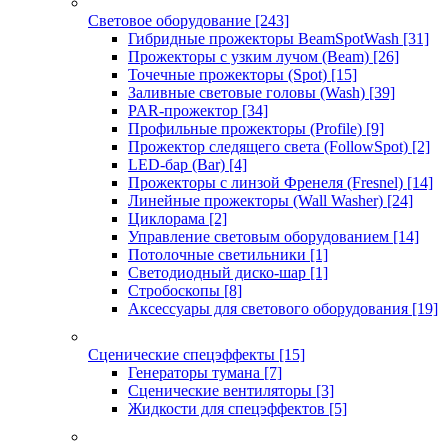
Световое оборудование
[243]
Гибридные прожекторы BeamSpotWash
[31]
Прожекторы с узким лучом (Beam)
[26]
Точечные прожекторы (Spot)
[15]
Заливные световые головы (Wash)
[39]
PAR-прожектор
[34]
Профильные прожекторы (Profile)
[9]
Прожектор следящего света (FollowSpot)
[2]
LED-бар (Bar)
[4]
Прожекторы с линзой Френеля (Fresnel)
[14]
Линейные прожекторы (Wall Washer)
[24]
Циклорама
[2]
Управление световым оборудованием
[14]
Потолочные светильники
[1]
Светодиодный диско-шар
[1]
Стробоскопы
[8]
Аксессуары для светового оборудования
[19]
Сценические спецэффекты
[15]
Генераторы тумана
[7]
Сценические вентиляторы
[3]
Жидкости для спецэффектов
[5]