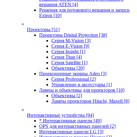
вещания ATEN
[4]
Решения для потокового вещания и записи
Extron
[10]
Проекторы
[51]
Проекторы Digital Projection
[38]
Серия M-Vision
[3]
Серия E-Vision
[9]
Серия Insight
[1]
Серия Titan
[4]
Серия Satellite
[1]
Объективы
[20]
Проекционные экраны Adeo
[3]
Серия Professional
[2]
Управление и аксессуары
[1]
Лампы и объективы для проекторов
[10]
Объективы
[2]
Лампы проекторов Hitachi, Maxell
[8]
Интерактивные устройства
[94]
* Интерактивные панели
[49]
OPS для интерактивных панелей
[2]
Интерактивные панели LG
[3]