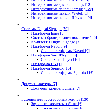
Интерактивные панели Hisense
[3]
Интерактивные дисплеи Philips
[12]
Интерактивные панели Samsung
[20]
Интерактивные панели Vivitek
[1]
Интерактивные панели Hikvision
[4]
Системы Digital Signage
[50]
Платформа Innes
[5]
Системы бронирования помещений
[6]
Комплекты Digital Signage
[3]
Платформа Navori
[9]
Состав платформы Navori
[9]
Платформа SmartPlayer
[10]
Состав SmartPlayer
[10]
Платформа LG
[1]
Платформа Spinetix
[16]
Состав платформы Spinetix
[16]
Документ-камеры
[7]
Документ-камеры Lumens
[7]
Решения для переговорных комнат
[130]
Звуковые экосистемы Shure
[6]
Экосистема Shure Stem
[6]