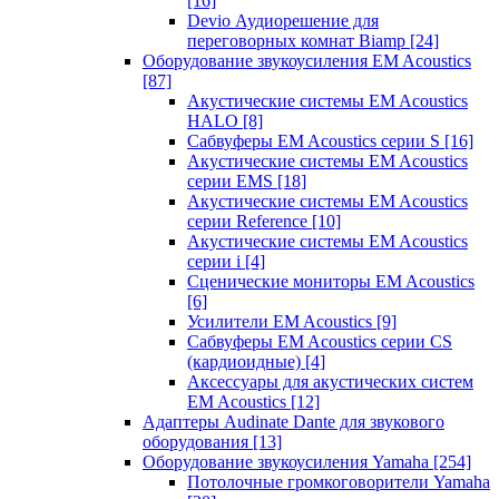
[16]
Devio Аудиорешение для
переговорных комнат Biamp
[24]
Оборудование звукоусиления EM Acoustics
[87]
Акустические системы EM Acoustics
HALO
[8]
Сабвуферы EM Acoustics серии S
[16]
Акустические системы EM Acoustics
серии EMS
[18]
Акустические системы EM Acoustics
серии Reference
[10]
Акустические системы EM Acoustics
серии i
[4]
Сценические мониторы EM Acoustics
[6]
Усилители EM Acoustics
[9]
Сабвуферы EM Acoustics серии CS
(кардиоидные)
[4]
Аксессуары для акустических систем
EM Acoustics
[12]
Адаптеры Audinate Dante для звукового
оборудования
[13]
Оборудование звукоусиления Yamaha
[254]
Потолочные громкоговорители Yamaha