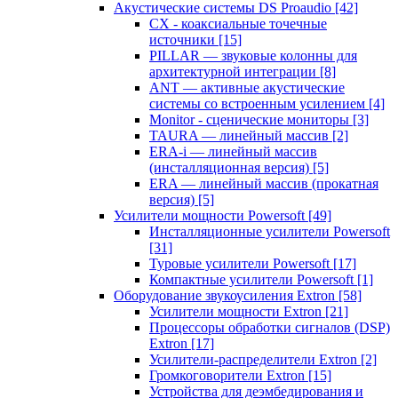
Акустические системы DS Proaudio
[42]
CX - коаксиальные точечные
источники
[15]
PILLAR — звуковые колонны для
архитектурной интеграции
[8]
ANT — активные акустические
системы со встроенным усилением
[4]
Monitor - сценические мониторы
[3]
TAURA — линейный массив
[2]
ERA-i — линейный массив
(инсталляционная версия)
[5]
ERA — линейный массив (прокатная
версия)
[5]
Усилители мощности Powersoft
[49]
Инсталляционные усилители Powersoft
[31]
Туровые усилители Powersoft
[17]
Компактные усилители Powersoft
[1]
Оборудование звукоусиления Extron
[58]
Усилители мощности Extron
[21]
Процессоры обработки сигналов (DSP)
Extron
[17]
Усилители-распределители Extron
[2]
Громкоговорители Extron
[15]
Устройства для деэмбедирования и