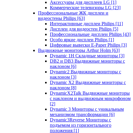
Аксессуары для дисплеев LG
[1]
Коммерческие телевизоры LG
[23]
Профессиональные ЖК дисплеи и
видеостены Philips
[63]
Интерактивные дисплеи Philips
[11]
Дисплеи для видеостен Philips
[5]
Профессиональные дисплеи Philips
[43]
Особо яркие дисплеи Philips
[1]
Цифровые вывески E-Paper Philips
[3]
Выдвижные мониторы Arthur Holm
[63]
Dynamic 1Н Складные мониторы
[3]
DB2 и DB3 Выдвижные мониторы с
наклоном
[6]
Dynamic2 Выдвижные мониторы с
наклоном
[3]
Dynamic X2 Выдвижные мониторы с
наклоном
[8]
DynamicX2Talk Выдвижные мониторы
с наклоном и выдвижным микрофоном
[2]
Dynamic 3 Мониторы с уникальным
механизмом трансформации
[6]
Dynamic3Reverse Мониторы с
подъемом из горизонтального
положения
[1]