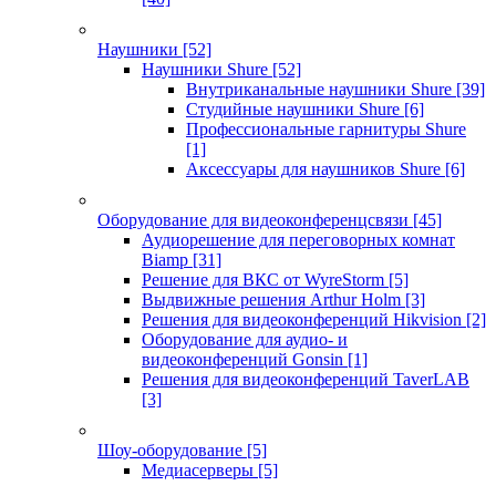
Наушники
[52]
Наушники Shure
[52]
Внутриканальные наушники Shure
[39]
Студийные наушники Shure
[6]
Профессиональные гарнитуры Shure
[1]
Аксессуары для наушников Shure
[6]
Оборудование для видеоконференцсвязи
[45]
Аудиорешение для переговорных комнат
Biamp
[31]
Решение для ВКС от WyreStorm
[5]
Выдвижные решения Arthur Holm
[3]
Решения для видеоконференций Hikvision
[2]
Оборудование для аудио- и
видеоконференций Gonsin
[1]
Решения для видеоконференций TaverLAB
[3]
Шоу-оборудование
[5]
Медиасерверы
[5]