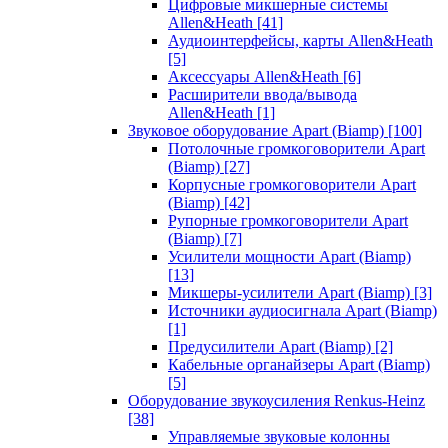
Цифровые микшерные системы
Allen&Heath
[41]
Аудиоинтерфейсы, карты Allen&Heath
[5]
Аксессуары Allen&Heath
[6]
Расширители ввода/вывода
Allen&Heath
[1]
Звуковое оборудование Apart (Biamp)
[100]
Потолочные громкоговорители Apart
(Biamp)
[27]
Корпусные громкоговорители Apart
(Biamp)
[42]
Рупорные громкоговорители Apart
(Biamp)
[7]
Усилители мощности Apart (Biamp)
[13]
Микшеры-усилители Apart (Biamp)
[3]
Источники аудиосигнала Apart (Biamp)
[1]
Предусилители Apart (Biamp)
[2]
Кабельные органайзеры Apart (Biamp)
[5]
Оборудование звукоусиления Renkus-Heinz
[38]
Управляемые звуковые колонны