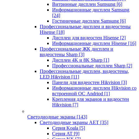
Витринные дисплеи Sumsung
[6]
Информационные дисплеи Samsung
[24]
Гостиничные дисплеи Samsung
[6]
Профессиональные дисплеи и видеостены
Hisense
[18]
Дисплеи для видеостен Hisense
[2]
Информационные дисплеи Hisense
[16]
Профессиональные ЖК дисплеи и
видеостены Sharp
[3]
Дисплеи 4K и 8K Sharp
[1]
Профессиональные дисплеи Sharp
[2]
Профессиональные дисплеи, видеостены,
LED Hikvision
[11]
Панели для видеостен Hikvision
[3]
Информационные дисплеи Hikvision со
встроенной ОС Andriod
[1]
Крепления для экранов и видеостен
Hikvision
[7]
Светодиодные экраны
[143]
Светодиодные экраны AET
[35]
Cерия Koala
[5]
Серия AT
[9]