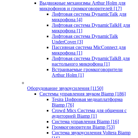
Выдвижные механизмы Arthur Holm для
микрофонов и громкоговорителей
[17]
Лифтовая система DynamicTalk для
микрофона
[4]
Лифтовая система DynamicTalkH для
микрофона
[1]
Лифтовая система DynamicTalk
UnderCover
[3]
Пассивная система MicConnect для
микрофона
[1]
Лифтовая система DynamicTalkB для
настольного микрофона
[1]
Встраиваемые громкоговорители
Arthur Holm
[1]
Оборудование звукоусиления
[1150]
Системы управления звуком Biamp
[186]
Tesira Цифровая медиаплатформа
Biamp
[76]
Crowd Mics Система для общения с
аудиторией Biamp
[1]
Система управления Biamp
[16]
Громкоговорители Biamp
[53]
Система звукоусиления Voltera Biamp