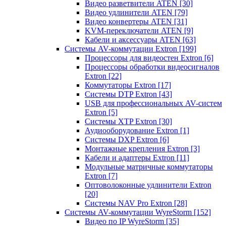
Видео разветвители ATEN
[30]
Видео удлинители ATEN
[79]
Видео конвертеры ATEN
[31]
KVM-переключатели ATEN
[9]
Кабели и аксессуары ATEN
[63]
Системы AV-коммутации Extron
[199]
Процессоры для видеостен Extron
[6]
Процессоры обработки видеосигналов
Extron
[22]
Коммутаторы Extron
[17]
Системы DTP Extron
[43]
USB для профессиональных AV-систем
Extron
[5]
Системы XTP Extron
[30]
Аудиооборудование Extron
[1]
Системы DXP Extron
[6]
Монтажные крепления Extron
[3]
Кабели и адаптеры Extron
[11]
Модульные матричные коммутаторы
Extron
[7]
Оптоволоконные удлинители Extron
[20]
Системы NAV Pro Extron
[28]
Системы AV-коммутации WyreStorm
[152]
Видео по IP WyreStorm
[35]