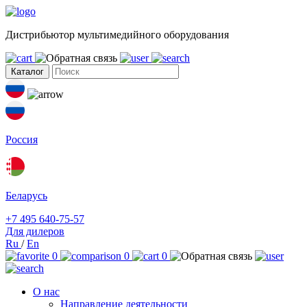
Дистрибьютор мультимедийного оборудования
Каталог
Россия
Беларусь
+7 495 640-75-57
Для дилеров
Ru
/
En
0
0
0
О нас
Направление деятельности