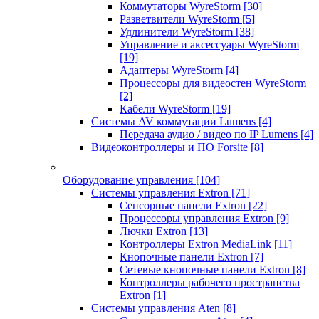
Коммутаторы WyreStorm
[30]
Разветвители WyreStorm
[5]
Удлинители WyreStorm
[38]
Управление и аксессуары WyreStorm
[19]
Адаптеры WyreStorm
[4]
Процессоры для видеостен WyreStorm
[2]
Кабели WyreStorm
[19]
Системы AV коммутации Lumens
[4]
Передача аудио / видео по IP Lumens
[4]
Видеоконтроллеры и ПО Forsite
[8]
Оборудование управления
[104]
Системы управления Extron
[71]
Сенсорные панели Extron
[22]
Процессоры управления Extron
[9]
Лючки Extron
[13]
Контроллеры Extron MediaLink
[11]
Кнопочные панели Extron
[7]
Сетевые кнопочные панели Extron
[8]
Контроллеры рабочего пространства
Extron
[1]
Системы управления Aten
[8]