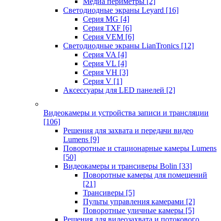
Медиа периметры
[2]
Светодиодные экраны Leyard
[16]
Серия MG
[4]
Серия TXF
[6]
Серия VEM
[6]
Светодиодные экраны LianTronics
[12]
Серия VA
[4]
Серия VL
[4]
Серия VH
[3]
Серия V
[1]
Аксессуары для LED панелей
[2]
Видеокамеры и устройства записи и трансляции
[106]
Решения для захвата и передачи видео
Lumens
[9]
Поворотные и стационарные камеры Lumens
[50]
Видеокамеры и трансиверы Bolin
[33]
Поворотные камеры для помещений
[21]
Трансиверы
[5]
Пульты управления камерами
[2]
Поворотные уличные камеры
[5]
Решения для видеозахвата и потокового