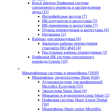
Bosch Integrus Цифровая система
синхронного перевода и распределения
звука
[25]
Интерфейсные модули
[7]
ИК-излучатели и аксессуары
[5]
ИК-приемники и аксессуары
[7]
Пульты переводчиков и аксессуары
[4]
Наушники
[2]
Кабины для переводчика
[6]
Закрытые кабины переводчиков
стандарта ISO 4043
[4]
Настольные кабины переводчиков
[2]
Цифровая ИК система синхронного
перевода Gonsin
[10]
Микрофонные системы и микрофоны
[1050]
Микрофоны, радиосистемы Shure
[626]
Аудиоэкосистема для конференций
Microflex Ecosystem
[55]
Экосистема Shure Stem
[6]
Микшеры и аудиопроцессоры Shure
[2]
Цифровая система Shure Axient Digital
[59]
Микрофоны Shure серии Microflex