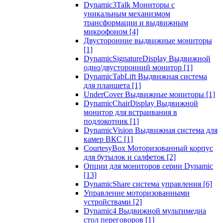
Dynamic3Talk Мониторы с
уникальным механизмом
трансформации и выдвижным
микрофоном
[4]
Двусторонние выдвижные мониторы
[1]
DynamicSignatureDisplay Выдвижной
одно/двусторонний монитор
[1]
DynamicTabLift Выдвижная система
для планшета
[1]
UnderCover Выдвижные мониторы
[1]
DynamicChairDisplay Выдвижной
монитор для встраивания в
подлокотник
[1]
DynamicVision Выдвижная система для
камер ВКС
[1]
CourtesyBox Моторизованный корпус
для бутылок и салфеток
[2]
Опции для мониторов серии Dynamic
[13]
DynamicShare система управления
[6]
Управление моторизованными
устройствами
[2]
Dynamic4 Выдвижной мультимедиа
стол переговоров
[1]