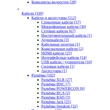
Комплекты видеостен
[28]
Кабели
[339]
Кабели и аксессуары
[212]
Спикерные кабели
[57]
Микрофонные кабели
[30]
Сетевые кабели
[67]
Инструментальный кабель
[1]
Аудиокабели
[3]
Кабельные оплетки
[1]
Коаксиальные кабели
[2]
HDMI кабели
[25]
Интерфейсные кабели
[14]
USB кабели / удлинители
[10]
Силовые кабели
[1]
Аксессуары
[1]
Разъёмы
[102]
Разъёмы XLR
[27]
Разъёмы BNC
[7]
Разъёмы POWERCON
[6]
Разъёмы RCA
[2]
Разъёмы RJ45
[3]
Разъёмы Jack
[25]
Разъёмы Speakon
[32]