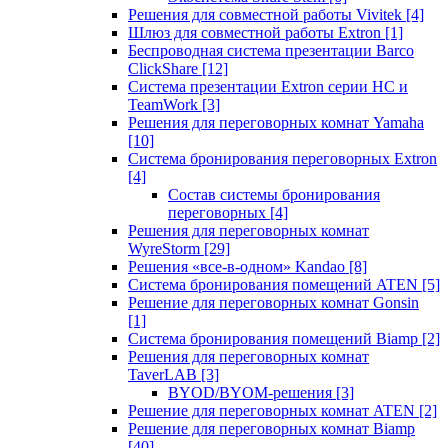
Решения для совместной работы Vivitek
[4]
Шлюз для совместной работы Extron
[1]
Беспроводная система презентации Barco
ClickShare
[12]
Система презентации Extron серии HC и
TeamWork
[3]
Решения для переговорных комнат Yamaha
[10]
Система бронирования переговорных Extron
[4]
Состав системы бронирования
переговорных
[4]
Решения для переговорных комнат
WyreStorm
[29]
Решения «все-в-одном» Kandao
[8]
Система бронирования помещений ATEN
[5]
Решение для переговорных комнат Gonsin
[1]
Система бронирования помещений Biamp
[2]
Решения для переговорных комнат
TaverLAB
[3]
BYOD/BYOM-решения
[3]
Решение для переговорных комнат ATEN
[2]
Решение для переговорных комнат Biamp
[40]