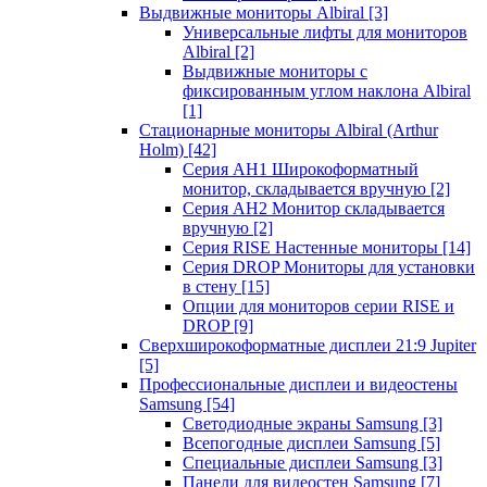
Выдвижные мониторы Albiral
[3]
Универсальные лифты для мониторов
Albiral
[2]
Выдвижные мониторы с
фиксированным углом наклона Albiral
[1]
Стационарные мониторы Albiral (Arthur
Holm)
[42]
Серия AH1 Широкоформатный
монитор, складывается вручную
[2]
Серия AH2 Монитор складывается
вручную
[2]
Серия RISE Настенные мониторы
[14]
Серия DROP Мониторы для установки
в стену
[15]
Опции для мониторов серии RISE и
DROP
[9]
Сверхширокоформатные дисплеи 21:9 Jupiter
[5]
Профессиональные дисплеи и видеостены
Samsung
[54]
Светодиодные экраны Samsung
[3]
Всепогодные дисплеи Samsung
[5]
Специальные дисплеи Samsung
[3]
Панели для видеостен Samsung
[7]