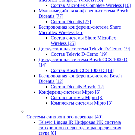
Состав Microflex Complete Wireless
[16]
Мультимедийная конференц-система Bosch
Dicentis
[77]
Состав Dicentis
[77]
Беспроводная конференц-система Shure
Microflex Wireless
[25]
Состав системы Shure Microflex
Wireless
[25]
Дискуссионная система Televic D-Cerno
[19]
Состав Televic D-Cerno
[19]
Дискуссионная система Bosch CCS 1000 D
[14]
Состав Bosch CCS 1000 D
[14]
Беспроводная конференц-система Bosch
Dicentis
[12]
Состав Dicentis Bosch
[12]
Конференц-системы Mipro
[6]
Состав системы Mipro
[3]
Комплекты системы Mipro
[3]
Системы синхронного перевода
[49]
Televic Lingua IR Цифровая ИК система
синхронного перевода и распределения
звука
[8]