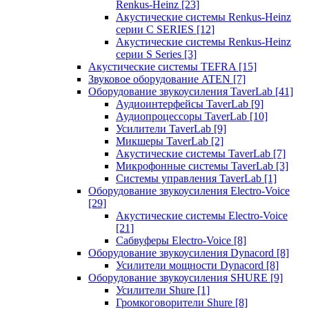
Renkus-Heinz
[23]
Акустические системы Renkus-Heinz
серии C SERIES
[12]
Акустические системы Renkus-Heinz
серии S Series
[3]
Акустические системы TEFRA
[15]
Звуковое оборудование ATEN
[7]
Оборудование звукоусиления TaverLab
[41]
Аудиоинтерфейсы TaverLab
[9]
Аудиопроцессоры TaverLab
[10]
Усилители TaverLab
[9]
Микшеры TaverLab
[2]
Акустические системы TaverLab
[7]
Микрофонные системы TaverLab
[3]
Системы управления TaverLab
[1]
Оборудование звукоусиления Electro-Voice
[29]
Акустические системы Electro-Voice
[21]
Сабвуферы Electro-Voice
[8]
Оборудование звукоусиления Dynacord
[8]
Усилители мощности Dynacord
[8]
Оборудование звукоусиления SHURE
[9]
Усилители Shure
[1]
Громкоговорители Shure
[8]