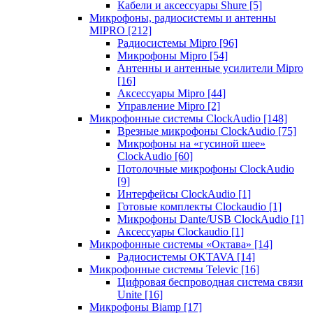
Кабели и аксессуары Shure
[5]
Микрофоны, радиосистемы и антенны
MIPRO
[212]
Радиосистемы Mipro
[96]
Микрофоны Mipro
[54]
Антенны и антенные усилители Mipro
[16]
Аксессуары Mipro
[44]
Управление Mipro
[2]
Микрофонные системы ClockAudio
[148]
Врезные микрофоны ClockAudio
[75]
Микрофоны на «гусиной шее»
ClockAudio
[60]
Потолочные микрофоны ClockAudio
[9]
Интерфейсы ClockAudio
[1]
Готовые комплекты Clockaudio
[1]
Микрофоны Dante/USB ClockAudio
[1]
Аксессуары Clockaudio
[1]
Микрофонные системы «Октава»
[14]
Радиосистемы OKTAVA
[14]
Микрофонные системы Televic
[16]
Цифровая беспроводная система связи
Unite
[16]
Микрофоны Biamp
[17]