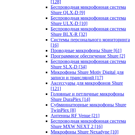
[128]
Беспроводная микрофонная система
Shure QLX-D
[9]
Беспроводная микрофонная система
Shure ULX-D
[10]
Беспроводная микрофонная система
Shure BLX-R
[32]
Системы персонального мониторинга
[16]
Проводные микрофоны Shure
[61]
Программное обеспечение Shure
[2]
Беспроводная микрофонная система
Shure SLX-D
[34]
Микрофоны Shure Motiv Digital для
записи и трансляций
[17]
Аксессуары для микрофонов Shure
[121]
Головные и петличные микрофоны
Shure DuraPlex
[14]
Субминиатюрные микрофоны Shure
TwinPlex
[8]
Антенны RF Venue
[21]
Беспроводная микрофонная система
Shure MXW NEXT 2
[16]
Микрофоны Shure Nexadyne
[10]