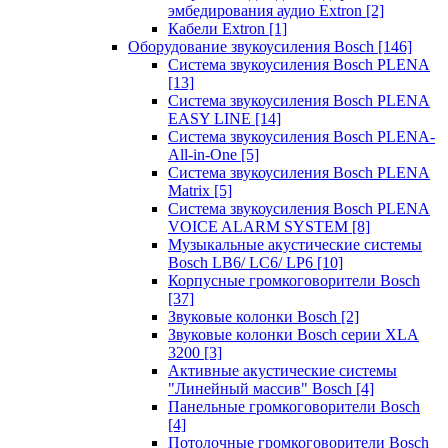
эмбедирования аудио Extron
[2]
Кабели Extron
[1]
Оборудование звукоусиления Bosch
[146]
Система звукоусиления Bosch PLENA
[13]
Система звукоусиления Bosch PLENA
EASY LINE
[14]
Система звукоусиления Bosch PLENA-
All-in-One
[5]
Система звукоусиления Bosch PLENA
Matrix
[5]
Система звукоусиления Bosch PLENA
VOICE ALARM SYSTEM
[8]
Музыкальные акустические системы
Bosch LB6/ LC6/ LP6
[10]
Корпусные громкоговорители Bosch
[37]
Звуковые колонки Bosch
[2]
Звуковые колонки Bosch серии XLA
3200
[3]
Активные акустические системы
"Линейный массив" Bosch
[4]
Панельные громкоговорители Bosch
[4]
Потолочные громкоговорители Bosch