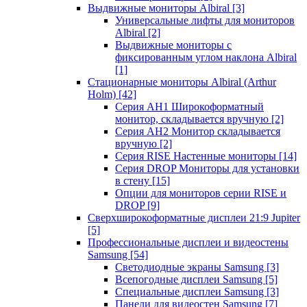
Выдвижные мониторы Albiral
[3]
Универсальные лифты для мониторов
Albiral
[2]
Выдвижные мониторы с
фиксированным углом наклона Albiral
[1]
Стационарные мониторы Albiral (Arthur
Holm)
[42]
Серия AH1 Широкоформатный
монитор, складывается вручную
[2]
Серия AH2 Монитор складывается
вручную
[2]
Серия RISE Настенные мониторы
[14]
Серия DROP Мониторы для установки
в стену
[15]
Опции для мониторов серии RISE и
DROP
[9]
Сверхширокоформатные дисплеи 21:9 Jupiter
[5]
Профессиональные дисплеи и видеостены
Samsung
[54]
Светодиодные экраны Samsung
[3]
Всепогодные дисплеи Samsung
[5]
Специальные дисплеи Samsung
[3]
Панели для видеостен Samsung
[7]