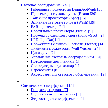
Световое оборудование
[243]
Гибридные прожекторы BeamSpotWash
[31]
Прожекторы с узким лучом (Beam)
[26]
Точечные прожекторы (Spot)
[15]
Заливные световые головы (Wash)
[39]
PAR-прожектор
[34]
Профильные прожекторы (Profile)
[9]
Прожектор следящего света (FollowSpot)
[2]
LED-бар (Bar)
[4]
Прожекторы с линзой Френеля (Fresnel)
[14]
Линейные прожекторы (Wall Washer)
[24]
Циклорама
[2]
Управление световым оборудованием
[14]
Потолочные светильники
[1]
Светодиодный диско-шар
[1]
Стробоскопы
[8]
Аксессуары для светового оборудования
[19]
Сценические спецэффекты
[15]
Генераторы тумана
[7]
Сценические вентиляторы
[3]
Жидкости для спецэффектов
[5]