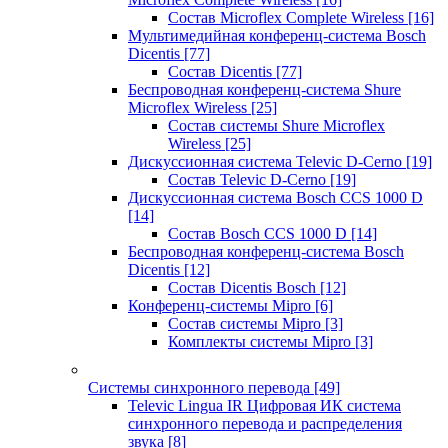
Состав Microflex Complete Wireless
[16]
Мультимедийная конференц-система Bosch
Dicentis
[77]
Состав Dicentis
[77]
Беспроводная конференц-система Shure
Microflex Wireless
[25]
Состав системы Shure Microflex
Wireless
[25]
Дискуссионная система Televic D-Cerno
[19]
Состав Televic D-Cerno
[19]
Дискуссионная система Bosch CCS 1000 D
[14]
Состав Bosch CCS 1000 D
[14]
Беспроводная конференц-система Bosch
Dicentis
[12]
Состав Dicentis Bosch
[12]
Конференц-системы Mipro
[6]
Состав системы Mipro
[3]
Комплекты системы Mipro
[3]
Системы синхронного перевода
[49]
Televic Lingua IR Цифровая ИК система
синхронного перевода и распределения
звука
[8]