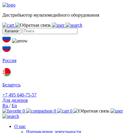
Дистрибьютор мультимедийного оборудования
Каталог
Россия
Беларусь
+7 495 640-75-57
Для дилеров
Ru
/
En
0
0
0
О нас
Направление деятельности