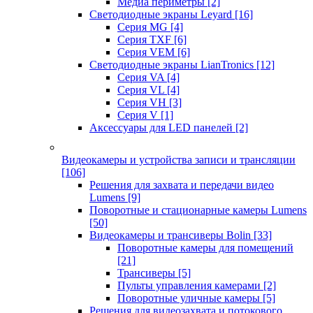
Медиа периметры
[2]
Светодиодные экраны Leyard
[16]
Серия MG
[4]
Серия TXF
[6]
Серия VEM
[6]
Светодиодные экраны LianTronics
[12]
Серия VA
[4]
Серия VL
[4]
Серия VH
[3]
Серия V
[1]
Аксессуары для LED панелей
[2]
Видеокамеры и устройства записи и трансляции
[106]
Решения для захвата и передачи видео
Lumens
[9]
Поворотные и стационарные камеры Lumens
[50]
Видеокамеры и трансиверы Bolin
[33]
Поворотные камеры для помещений
[21]
Трансиверы
[5]
Пульты управления камерами
[2]
Поворотные уличные камеры
[5]
Решения для видеозахвата и потокового