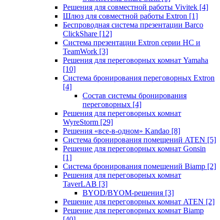
Решения для совместной работы Vivitek
[4]
Шлюз для совместной работы Extron
[1]
Беспроводная система презентации Barco
ClickShare
[12]
Система презентации Extron серии HC и
TeamWork
[3]
Решения для переговорных комнат Yamaha
[10]
Система бронирования переговорных Extron
[4]
Состав системы бронирования
переговорных
[4]
Решения для переговорных комнат
WyreStorm
[29]
Решения «все-в-одном» Kandao
[8]
Система бронирования помещений ATEN
[5]
Решение для переговорных комнат Gonsin
[1]
Система бронирования помещений Biamp
[2]
Решения для переговорных комнат
TaverLAB
[3]
BYOD/BYOM-решения
[3]
Решение для переговорных комнат ATEN
[2]
Решение для переговорных комнат Biamp
[40]