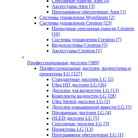
Сенсорные панели Aten
[4]
Аксессуары Aten
[3]
Программное обеспечение Aten
[1]
Системы управления WyreStorm
[2]
Системы управления Crestron
[23]
Проводные сенсорные панели Crestron
[10]
Системы управления Crestron
[7]
Видеосистемы Crestron
[5]
Аксессуары Crestron
[1]
Профессиональные дисплеи
[389]
Профессиональные дисплеи, видеостены и
проекторы LG
[127]
Стандартные дисплеи LG
[2]
Ultra HD дисплеи LG
[26]
Дисплеи для видеостен LG
[13]
Комплекты видеостен LG
[28]
Ultra Stretch дисплеи LG
[2]
Дисплеи повышенной яркости LG
[5]
Прозрачные дисплеи LG
[4]
OLED дисплеи LG
[5]
Сенсорные дисплеи LG
[3]
Проекторы LG
[13]
Программное обеспечение LG
[1]