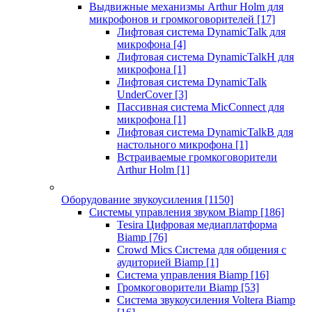
Выдвижные механизмы Arthur Holm для
микрофонов и громкоговорителей
[17]
Лифтовая система DynamicTalk для
микрофона
[4]
Лифтовая система DynamicTalkH для
микрофона
[1]
Лифтовая система DynamicTalk
UnderCover
[3]
Пассивная система MicConnect для
микрофона
[1]
Лифтовая система DynamicTalkB для
настольного микрофона
[1]
Встраиваемые громкоговорители
Arthur Holm
[1]
Оборудование звукоусиления
[1150]
Системы управления звуком Biamp
[186]
Tesira Цифровая медиаплатформа
Biamp
[76]
Crowd Mics Система для общения с
аудиторией Biamp
[1]
Система управления Biamp
[16]
Громкоговорители Biamp
[53]
Система звукоусиления Voltera Biamp