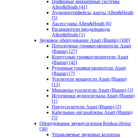
Цифровые микшерные системы
Allen&Heath
[41]
Аудиоинтерфейсы, карты Allen&Heath
[5]
Аксессуары Allen&Heath
[6]
Расширители ввода/вывода
Allen&Heath
[1]
Звуковое оборудование Apart (Biamp)
[100]
Потолочные громкоговорители Apart
(Biamp)
[27]
Корпусные громкоговорители Apart
(Biamp)
[42]
Рупорные громкоговорители Apart
(Biamp)
[7]
Усилители мощности Apart (Biamp)
[13]
Микшеры-усилители Apart (Biamp)
[3]
Источники аудиосигнала Apart (Biamp)
[1]
Предусилители Apart (Biamp)
[2]
Кабельные органайзеры Apart (Biamp)
[5]
Оборудование звукоусиления Renkus-Heinz
[38]
Управляемые звуковые колонны