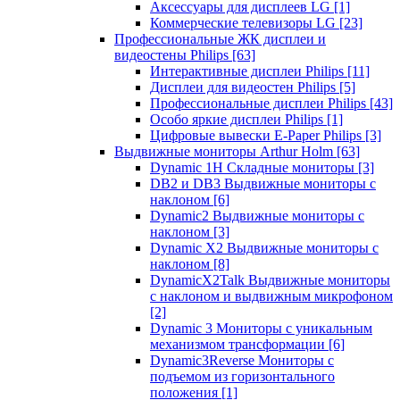
Аксессуары для дисплеев LG
[1]
Коммерческие телевизоры LG
[23]
Профессиональные ЖК дисплеи и
видеостены Philips
[63]
Интерактивные дисплеи Philips
[11]
Дисплеи для видеостен Philips
[5]
Профессиональные дисплеи Philips
[43]
Особо яркие дисплеи Philips
[1]
Цифровые вывески E-Paper Philips
[3]
Выдвижные мониторы Arthur Holm
[63]
Dynamic 1Н Складные мониторы
[3]
DB2 и DB3 Выдвижные мониторы с
наклоном
[6]
Dynamic2 Выдвижные мониторы с
наклоном
[3]
Dynamic X2 Выдвижные мониторы с
наклоном
[8]
DynamicX2Talk Выдвижные мониторы
с наклоном и выдвижным микрофоном
[2]
Dynamic 3 Мониторы с уникальным
механизмом трансформации
[6]
Dynamic3Reverse Мониторы с
подъемом из горизонтального
положения
[1]