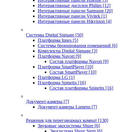
Интерактивные панели Hisense
[3]
Интерактивные дисплеи Philips
[12]
Интерактивные панели Samsung
[20]
Интерактивные панели Vivitek
[1]
Интерактивные панели Hikvision
[4]
Системы Digital Signage
[50]
Платформа Innes
[5]
Системы бронирования помещений
[6]
Комплекты Digital Signage
[3]
Платформа Navori
[9]
Состав платформы Navori
[9]
Платформа SmartPlayer
[10]
Состав SmartPlayer
[10]
Платформа LG
[1]
Платформа Spinetix
[16]
Состав платформы Spinetix
[16]
Документ-камеры
[7]
Документ-камеры Lumens
[7]
Решения для переговорных комнат
[130]
Звуковые экосистемы Shure
[6]
Экосистема Shure Stem
[6]