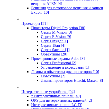
вещания ATEN
[4]
Решения для потокового вещания и записи
Extron
[10]
Проекторы
[51]
Проекторы Digital Projection
[38]
Серия M-Vision
[3]
Серия E-Vision
[9]
Серия Insight
[1]
Серия Titan
[4]
Серия Satellite
[1]
Объективы
[20]
Проекционные экраны Adeo
[3]
Серия Professional
[2]
Управление и аксессуары
[1]
Лампы и объективы для проекторов
[10]
Объективы
[2]
Лампы проекторов Hitachi, Maxell
[8]
Интерактивные устройства
[94]
* Интерактивные панели
[49]
OPS для интерактивных панелей
[2]
Интерактивные панели LG
[3]