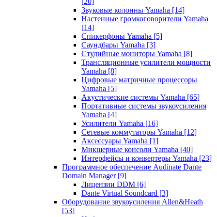
[20]
Звуковые колонны Yamaha
[14]
Настенные громкоговорители Yamaha
[14]
Спикерфоны Yamaha
[5]
Саундбары Yamaha
[3]
Студийные мониторы Yamaha
[8]
Трансляционные усилители мощности
Yamaha
[8]
Цифровые матричные процессоры
Yamaha
[5]
Акустические системы Yamaha
[65]
Портативные системы звукоусиления
Yamaha
[4]
Усилители Yamaha
[16]
Сетевые коммутаторы Yamaha
[12]
Аксессуары Yamaha
[1]
Микшерные консоли Yamaha
[40]
Интерфейсы и конвертеры Yamaha
[23]
Программное обеспечение Audinate Dante
Domain Manager
[9]
Лицензии DDM
[6]
Dante Virtual Soundcard
[3]
Оборудование звукоусиления Allen&Heath
[53]