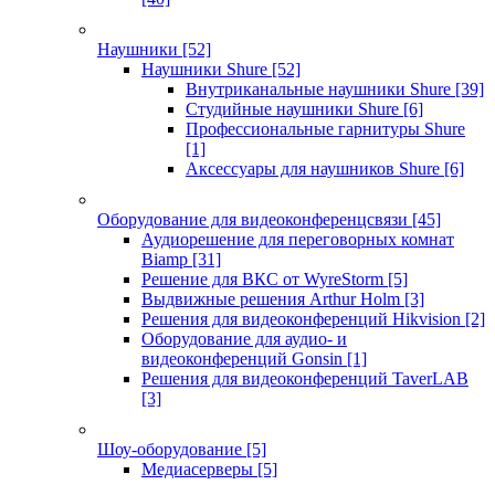
Наушники
[52]
Наушники Shure
[52]
Внутриканальные наушники Shure
[39]
Студийные наушники Shure
[6]
Профессиональные гарнитуры Shure
[1]
Аксессуары для наушников Shure
[6]
Оборудование для видеоконференцсвязи
[45]
Аудиорешение для переговорных комнат
Biamp
[31]
Решение для ВКС от WyreStorm
[5]
Выдвижные решения Arthur Holm
[3]
Решения для видеоконференций Hikvision
[2]
Оборудование для аудио- и
видеоконференций Gonsin
[1]
Решения для видеоконференций TaverLAB
[3]
Шоу-оборудование
[5]
Медиасерверы
[5]