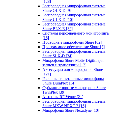
[128]
Беспроводная микрофонная система
Shure QLX-D
[9]
Беспроводная микрофонная система
Shure ULX-D
[10]
Беспроводная микрофонная система
Shure BLX-R
[32]
Системы персонального мониторинга
[16]
Проводные микрофоны Shure
[62]
Программное обеспечение Shure
[3]
Беспроводная микрофонная система
Shure SLX-D
[34]
Микрофоны Shure Motiv Digital для
записи и трансляций
[17]
Аксессуары для микрофонов Shure
[121]
Головные и петличные микрофоны
Shure DuraPlex
[14]
Субминиатюрные микрофоны Shure
TwinPlex
[39]
Антенны RF Venue
[21]
Беспроводная микрофонная система
Shure MXW NEXT 2
[16]
Микрофоны Shure Nexadyne
[10]