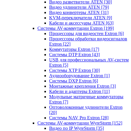
Видео разветвители ATEN
[30]
Видео удлинители ATEN
[79]
Видео конвертеры ATEN
[31]
KVM-переключатели ATEN
[9]
Кабели и аксессуары ATEN
[63]
Системы AV-коммутации Extron
[199]
Процессоры для видеостен Extron
[6]
Процессоры обработки видеосигналов
Extron
[22]
Коммутаторы Extron
[17]
Системы DTP Extron
[43]
USB для профессиональных AV-систем
Extron
[5]
Системы XTP Extron
[30]
Аудиооборудование Extron
[1]
Системы DXP Extron
[6]
Монтажные крепления Extron
[3]
Кабели и адаптеры Extron
[11]
Модульные матричные коммутаторы
Extron
[7]
Оптоволоконные удлинители Extron
[20]
Системы NAV Pro Extron
[28]
Системы AV-коммутации WyreStorm
[152]
Видео по IP WyreStorm
[35]