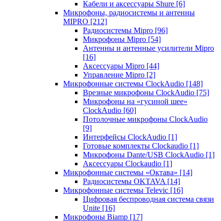
Кабели и аксессуары Shure
[6]
Микрофоны, радиосистемы и антенны
MIPRO
[212]
Радиосистемы Mipro
[96]
Микрофоны Mipro
[54]
Антенны и антенные усилители Mipro
[16]
Аксессуары Mipro
[44]
Управление Mipro
[2]
Микрофонные системы ClockAudio
[148]
Врезные микрофоны ClockAudio
[75]
Микрофоны на «гусиной шее»
ClockAudio
[60]
Потолочные микрофоны ClockAudio
[9]
Интерфейсы ClockAudio
[1]
Готовые комплекты Clockaudio
[1]
Микрофоны Dante/USB ClockAudio
[1]
Аксессуары Clockaudio
[1]
Микрофонные системы «Октава»
[14]
Радиосистемы OKTAVA
[14]
Микрофонные системы Televic
[16]
Цифровая беспроводная система связи
Unite
[16]
Микрофоны Biamp
[17]