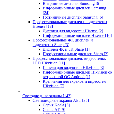
Витринные дисплеи Sumsung
[6]
Информационные дисплеи Samsung
[24]
Гостиничные дисплеи Samsung
[6]
Профессиональные дисплеи и видеостены
Hisense
[18]
Дисплеи для видеостен Hisense
[2]
Информационные дисплеи Hisense
[16]
Профессиональные ЖК дисплеи и
видеостены Sharp
[3]
Дисплеи 4K и 8K Sharp
[1]
Профессиональные дисплеи Sharp
[2]
Профессиональные дисплеи, видеостены,
LED Hikvision
[11]
Панели для видеостен Hikvision
[3]
Информационные дисплеи Hikvision со
встроенной ОС Andriod
[1]
Крепления для экранов и видеостен
Hikvision
[7]
Светодиодные экраны
[143]
Светодиодные экраны AET
[35]
Cерия Koala
[5]
Серия AT
[9]