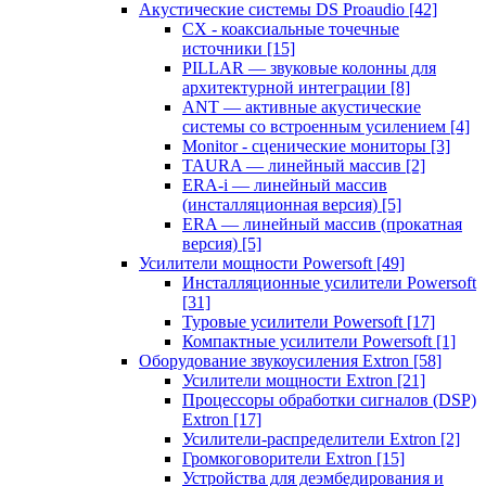
Акустические системы DS Proaudio
[42]
CX - коаксиальные точечные
источники
[15]
PILLAR — звуковые колонны для
архитектурной интеграции
[8]
ANT — активные акустические
системы со встроенным усилением
[4]
Monitor - сценические мониторы
[3]
TAURA — линейный массив
[2]
ERA-i — линейный массив
(инсталляционная версия)
[5]
ERA — линейный массив (прокатная
версия)
[5]
Усилители мощности Powersoft
[49]
Инсталляционные усилители Powersoft
[31]
Туровые усилители Powersoft
[17]
Компактные усилители Powersoft
[1]
Оборудование звукоусиления Extron
[58]
Усилители мощности Extron
[21]
Процессоры обработки сигналов (DSP)
Extron
[17]
Усилители-распределители Extron
[2]
Громкоговорители Extron
[15]
Устройства для деэмбедирования и