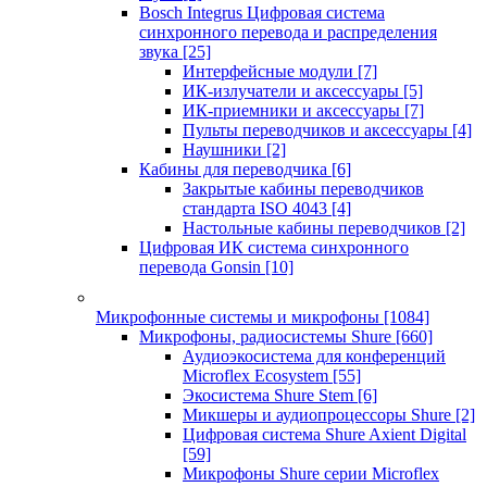
Bosch Integrus Цифровая система
синхронного перевода и распределения
звука
[25]
Интерфейсные модули
[7]
ИК-излучатели и аксессуары
[5]
ИК-приемники и аксессуары
[7]
Пульты переводчиков и аксессуары
[4]
Наушники
[2]
Кабины для переводчика
[6]
Закрытые кабины переводчиков
стандарта ISO 4043
[4]
Настольные кабины переводчиков
[2]
Цифровая ИК система синхронного
перевода Gonsin
[10]
Микрофонные системы и микрофоны
[1084]
Микрофоны, радиосистемы Shure
[660]
Аудиоэкосистема для конференций
Microflex Ecosystem
[55]
Экосистема Shure Stem
[6]
Микшеры и аудиопроцессоры Shure
[2]
Цифровая система Shure Axient Digital
[59]
Микрофоны Shure серии Microflex