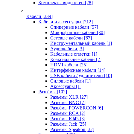
Комплекты видеостен
[28]
Кабели
[339]
Кабели и аксессуары
[212]
Спикерные кабели
[57]
Микрофонные кабели
[30]
Сетевые кабели
[67]
Инструментальный кабель
[1]
Аудиокабели
[3]
Кабельные оплетки
[1]
Коаксиальные кабели
[2]
HDMI кабели
[25]
Интерфейсные кабели
[14]
USB кабели / удлинители
[10]
Силовые кабели
[1]
Аксессуары
[1]
Разъёмы
[102]
Разъёмы XLR
[27]
Разъёмы BNC
[7]
Разъёмы POWERCON
[6]
Разъёмы RCA
[2]
Разъёмы RJ45
[3]
Разъёмы Jack
[25]
Разъёмы Speakon
[32]