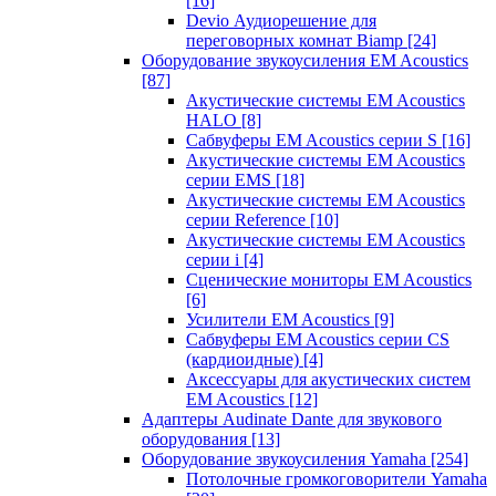
[16]
Devio Аудиорешение для
переговорных комнат Biamp
[24]
Оборудование звукоусиления EM Acoustics
[87]
Акустические системы EM Acoustics
HALO
[8]
Сабвуферы EM Acoustics серии S
[16]
Акустические системы EM Acoustics
серии EMS
[18]
Акустические системы EM Acoustics
серии Reference
[10]
Акустические системы EM Acoustics
серии i
[4]
Сценические мониторы EM Acoustics
[6]
Усилители EM Acoustics
[9]
Сабвуферы EM Acoustics серии CS
(кардиоидные)
[4]
Аксессуары для акустических систем
EM Acoustics
[12]
Адаптеры Audinate Dante для звукового
оборудования
[13]
Оборудование звукоусиления Yamaha
[254]
Потолочные громкоговорители Yamaha