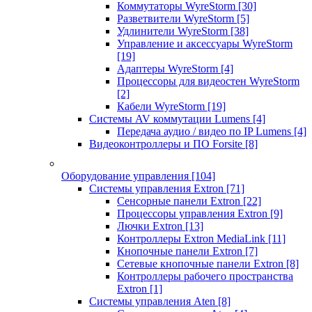
Коммутаторы WyreStorm
[30]
Разветвители WyreStorm
[5]
Удлинители WyreStorm
[38]
Управление и аксессуары WyreStorm
[19]
Адаптеры WyreStorm
[4]
Процессоры для видеостен WyreStorm
[2]
Кабели WyreStorm
[19]
Системы AV коммутации Lumens
[4]
Передача аудио / видео по IP Lumens
[4]
Видеоконтроллеры и ПО Forsite
[8]
Оборудование управления
[104]
Системы управления Extron
[71]
Сенсорные панели Extron
[22]
Процессоры управления Extron
[9]
Лючки Extron
[13]
Контроллеры Extron MediaLink
[11]
Кнопочные панели Extron
[7]
Сетевые кнопочные панели Extron
[8]
Контроллеры рабочего пространства
Extron
[1]
Системы управления Aten
[8]