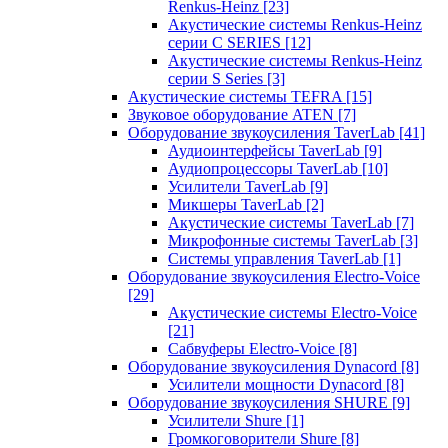
Renkus-Heinz
[23]
Акустические системы Renkus-Heinz
серии C SERIES
[12]
Акустические системы Renkus-Heinz
серии S Series
[3]
Акустические системы TEFRA
[15]
Звуковое оборудование ATEN
[7]
Оборудование звукоусиления TaverLab
[41]
Аудиоинтерфейсы TaverLab
[9]
Аудиопроцессоры TaverLab
[10]
Усилители TaverLab
[9]
Микшеры TaverLab
[2]
Акустические системы TaverLab
[7]
Микрофонные системы TaverLab
[3]
Системы управления TaverLab
[1]
Оборудование звукоусиления Electro-Voice
[29]
Акустические системы Electro-Voice
[21]
Сабвуферы Electro-Voice
[8]
Оборудование звукоусиления Dynacord
[8]
Усилители мощности Dynacord
[8]
Оборудование звукоусиления SHURE
[9]
Усилители Shure
[1]
Громкоговорители Shure
[8]