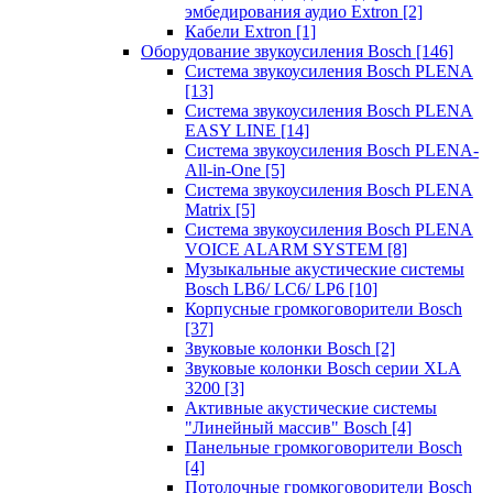
эмбедирования аудио Extron
[2]
Кабели Extron
[1]
Оборудование звукоусиления Bosch
[146]
Система звукоусиления Bosch PLENA
[13]
Система звукоусиления Bosch PLENA
EASY LINE
[14]
Система звукоусиления Bosch PLENA-
All-in-One
[5]
Система звукоусиления Bosch PLENA
Matrix
[5]
Система звукоусиления Bosch PLENA
VOICE ALARM SYSTEM
[8]
Музыкальные акустические системы
Bosch LB6/ LC6/ LP6
[10]
Корпусные громкоговорители Bosch
[37]
Звуковые колонки Bosch
[2]
Звуковые колонки Bosch серии XLA
3200
[3]
Активные акустические системы
"Линейный массив" Bosch
[4]
Панельные громкоговорители Bosch
[4]
Потолочные громкоговорители Bosch