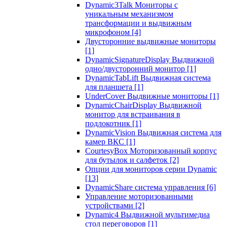
Dynamic3Talk Мониторы с
уникальным механизмом
трансформации и выдвижным
микрофоном
[4]
Двусторонние выдвижные мониторы
[1]
DynamicSignatureDisplay Выдвижной
одно/двусторонний монитор
[1]
DynamicTabLift Выдвижная система
для планшета
[1]
UnderCover Выдвижные мониторы
[1]
DynamicChairDisplay Выдвижной
монитор для встраивания в
подлокотник
[1]
DynamicVision Выдвижная система для
камер ВКС
[1]
CourtesyBox Моторизованный корпус
для бутылок и салфеток
[2]
Опции для мониторов серии Dynamic
[13]
DynamicShare система управления
[6]
Управление моторизованными
устройствами
[2]
Dynamic4 Выдвижной мультимедиа
стол переговоров
[1]