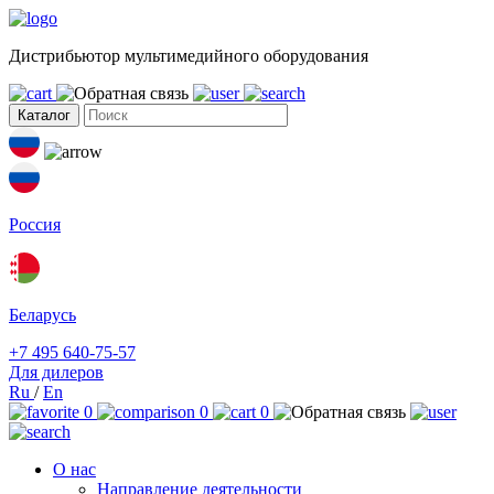
Дистрибьютор мультимедийного оборудования
Каталог
Россия
Беларусь
+7 495 640-75-57
Для дилеров
Ru
/
En
0
0
0
О нас
Направление деятельности