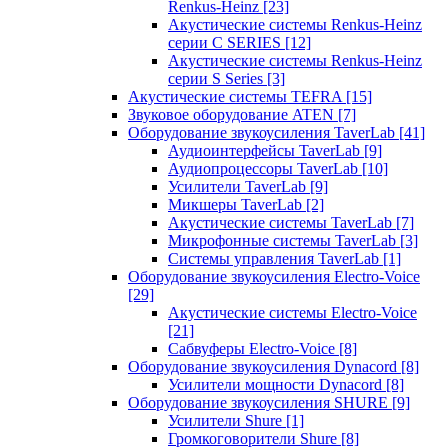
Renkus-Heinz
[23]
Акустические системы Renkus-Heinz
серии C SERIES
[12]
Акустические системы Renkus-Heinz
серии S Series
[3]
Акустические системы TEFRA
[15]
Звуковое оборудование ATEN
[7]
Оборудование звукоусиления TaverLab
[41]
Аудиоинтерфейсы TaverLab
[9]
Аудиопроцессоры TaverLab
[10]
Усилители TaverLab
[9]
Микшеры TaverLab
[2]
Акустические системы TaverLab
[7]
Микрофонные системы TaverLab
[3]
Системы управления TaverLab
[1]
Оборудование звукоусиления Electro-Voice
[29]
Акустические системы Electro-Voice
[21]
Сабвуферы Electro-Voice
[8]
Оборудование звукоусиления Dynacord
[8]
Усилители мощности Dynacord
[8]
Оборудование звукоусиления SHURE
[9]
Усилители Shure
[1]
Громкоговорители Shure
[8]