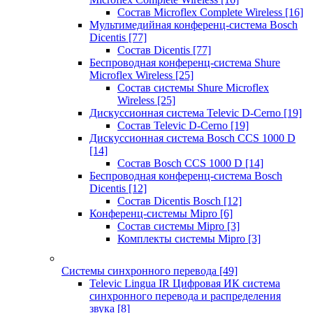
Состав Microflex Complete Wireless
[16]
Мультимедийная конференц-система Bosch
Dicentis
[77]
Состав Dicentis
[77]
Беспроводная конференц-система Shure
Microflex Wireless
[25]
Состав системы Shure Microflex
Wireless
[25]
Дискуссионная система Televic D-Cerno
[19]
Состав Televic D-Cerno
[19]
Дискуссионная система Bosch CCS 1000 D
[14]
Состав Bosch CCS 1000 D
[14]
Беспроводная конференц-система Bosch
Dicentis
[12]
Состав Dicentis Bosch
[12]
Конференц-системы Mipro
[6]
Состав системы Mipro
[3]
Комплекты системы Mipro
[3]
Системы синхронного перевода
[49]
Televic Lingua IR Цифровая ИК система
синхронного перевода и распределения
звука
[8]