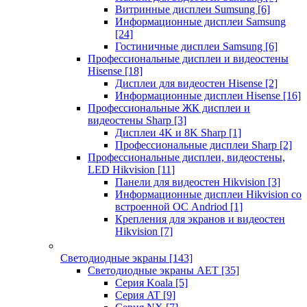
Витринные дисплеи Sumsung
[6]
Информационные дисплеи Samsung
[24]
Гостиничные дисплеи Samsung
[6]
Профессиональные дисплеи и видеостены
Hisense
[18]
Дисплеи для видеостен Hisense
[2]
Информационные дисплеи Hisense
[16]
Профессиональные ЖК дисплеи и
видеостены Sharp
[3]
Дисплеи 4K и 8K Sharp
[1]
Профессиональные дисплеи Sharp
[2]
Профессиональные дисплеи, видеостены,
LED Hikvision
[11]
Панели для видеостен Hikvision
[3]
Информационные дисплеи Hikvision со
встроенной ОС Andriod
[1]
Крепления для экранов и видеостен
Hikvision
[7]
Светодиодные экраны
[143]
Светодиодные экраны AET
[35]
Cерия Koala
[5]
Серия AT
[9]