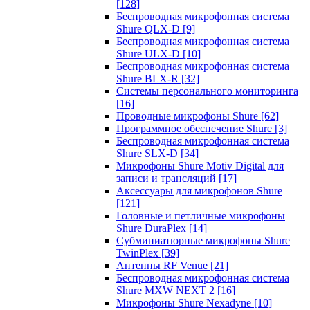
[128]
Беспроводная микрофонная система
Shure QLX-D
[9]
Беспроводная микрофонная система
Shure ULX-D
[10]
Беспроводная микрофонная система
Shure BLX-R
[32]
Системы персонального мониторинга
[16]
Проводные микрофоны Shure
[62]
Программное обеспечение Shure
[3]
Беспроводная микрофонная система
Shure SLX-D
[34]
Микрофоны Shure Motiv Digital для
записи и трансляций
[17]
Аксессуары для микрофонов Shure
[121]
Головные и петличные микрофоны
Shure DuraPlex
[14]
Субминиатюрные микрофоны Shure
TwinPlex
[39]
Антенны RF Venue
[21]
Беспроводная микрофонная система
Shure MXW NEXT 2
[16]
Микрофоны Shure Nexadyne
[10]