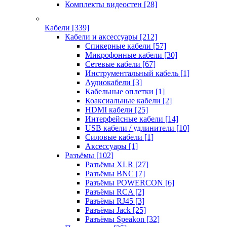
Комплекты видеостен
[28]
Кабели
[339]
Кабели и аксессуары
[212]
Спикерные кабели
[57]
Микрофонные кабели
[30]
Сетевые кабели
[67]
Инструментальный кабель
[1]
Аудиокабели
[3]
Кабельные оплетки
[1]
Коаксиальные кабели
[2]
HDMI кабели
[25]
Интерфейсные кабели
[14]
USB кабели / удлинители
[10]
Силовые кабели
[1]
Аксессуары
[1]
Разъёмы
[102]
Разъёмы XLR
[27]
Разъёмы BNC
[7]
Разъёмы POWERCON
[6]
Разъёмы RCA
[2]
Разъёмы RJ45
[3]
Разъёмы Jack
[25]
Разъёмы Speakon
[32]