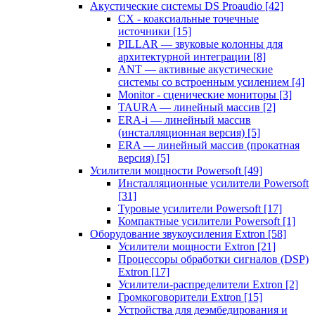
Акустические системы DS Proaudio
[42]
CX - коаксиальные точечные
источники
[15]
PILLAR — звуковые колонны для
архитектурной интеграции
[8]
ANT — активные акустические
системы со встроенным усилением
[4]
Monitor - сценические мониторы
[3]
TAURA — линейный массив
[2]
ERA-i — линейный массив
(инсталляционная версия)
[5]
ERA — линейный массив (прокатная
версия)
[5]
Усилители мощности Powersoft
[49]
Инсталляционные усилители Powersoft
[31]
Туровые усилители Powersoft
[17]
Компактные усилители Powersoft
[1]
Оборудование звукоусиления Extron
[58]
Усилители мощности Extron
[21]
Процессоры обработки сигналов (DSP)
Extron
[17]
Усилители-распределители Extron
[2]
Громкоговорители Extron
[15]
Устройства для деэмбедирования и