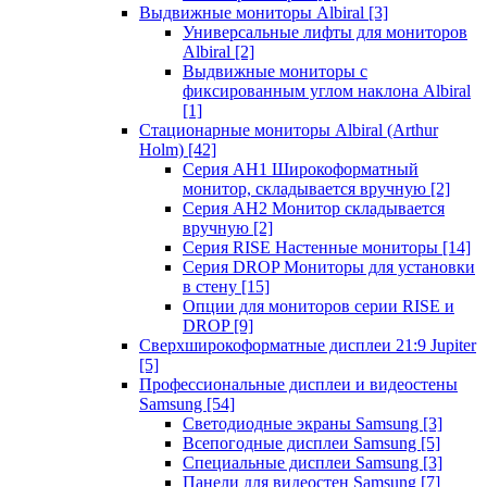
Выдвижные мониторы Albiral
[3]
Универсальные лифты для мониторов
Albiral
[2]
Выдвижные мониторы с
фиксированным углом наклона Albiral
[1]
Стационарные мониторы Albiral (Arthur
Holm)
[42]
Серия AH1 Широкоформатный
монитор, складывается вручную
[2]
Серия AH2 Монитор складывается
вручную
[2]
Серия RISE Настенные мониторы
[14]
Серия DROP Мониторы для установки
в стену
[15]
Опции для мониторов серии RISE и
DROP
[9]
Сверхширокоформатные дисплеи 21:9 Jupiter
[5]
Профессиональные дисплеи и видеостены
Samsung
[54]
Светодиодные экраны Samsung
[3]
Всепогодные дисплеи Samsung
[5]
Специальные дисплеи Samsung
[3]
Панели для видеостен Samsung
[7]