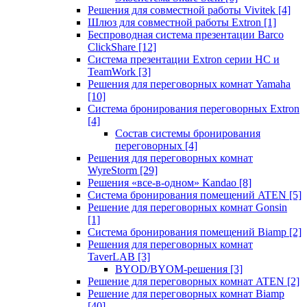
Решения для совместной работы Vivitek
[4]
Шлюз для совместной работы Extron
[1]
Беспроводная система презентации Barco
ClickShare
[12]
Система презентации Extron серии HC и
TeamWork
[3]
Решения для переговорных комнат Yamaha
[10]
Система бронирования переговорных Extron
[4]
Состав системы бронирования
переговорных
[4]
Решения для переговорных комнат
WyreStorm
[29]
Решения «все-в-одном» Kandao
[8]
Система бронирования помещений ATEN
[5]
Решение для переговорных комнат Gonsin
[1]
Система бронирования помещений Biamp
[2]
Решения для переговорных комнат
TaverLAB
[3]
BYOD/BYOM-решения
[3]
Решение для переговорных комнат ATEN
[2]
Решение для переговорных комнат Biamp
[40]