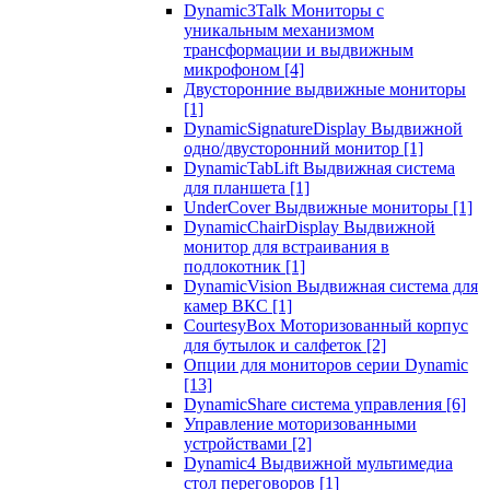
Dynamic3Talk Мониторы с
уникальным механизмом
трансформации и выдвижным
микрофоном
[4]
Двусторонние выдвижные мониторы
[1]
DynamicSignatureDisplay Выдвижной
одно/двусторонний монитор
[1]
DynamicTabLift Выдвижная система
для планшета
[1]
UnderCover Выдвижные мониторы
[1]
DynamicChairDisplay Выдвижной
монитор для встраивания в
подлокотник
[1]
DynamicVision Выдвижная система для
камер ВКС
[1]
CourtesyBox Моторизованный корпус
для бутылок и салфеток
[2]
Опции для мониторов серии Dynamic
[13]
DynamicShare система управления
[6]
Управление моторизованными
устройствами
[2]
Dynamic4 Выдвижной мультимедиа
стол переговоров
[1]