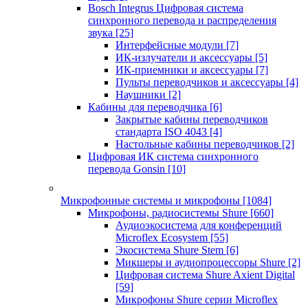
Bosch Integrus Цифровая система
синхронного перевода и распределения
звука
[25]
Интерфейсные модули
[7]
ИК-излучатели и аксессуары
[5]
ИК-приемники и аксессуары
[7]
Пульты переводчиков и аксессуары
[4]
Наушники
[2]
Кабины для переводчика
[6]
Закрытые кабины переводчиков
стандарта ISO 4043
[4]
Настольные кабины переводчиков
[2]
Цифровая ИК система синхронного
перевода Gonsin
[10]
Микрофонные системы и микрофоны
[1084]
Микрофоны, радиосистемы Shure
[660]
Аудиоэкосистема для конференций
Microflex Ecosystem
[55]
Экосистема Shure Stem
[6]
Микшеры и аудиопроцессоры Shure
[2]
Цифровая система Shure Axient Digital
[59]
Микрофоны Shure серии Microflex