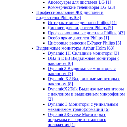
Аксессуары для дисплеев LG
[1]
Коммерческие телевизоры LG
[23]
Профессиональные ЖК дисплеи и
видеостены Philips
[63]
Интерактивные дисплеи Philips
[11]
Дисплеи для видеостен Philips
[5]
Профессиональные дисплеи Philips
[43]
Особо яркие дисплеи Philips
[1]
Цифровые вывески E-Paper Philips
[3]
Выдвижные мониторы Arthur Holm
[63]
Dynamic 1Н Складные мониторы
[3]
DB2 и DB3 Выдвижные мониторы с
наклоном
[6]
Dynamic2 Выдвижные мониторы с
наклоном
[3]
Dynamic X2 Выдвижные мониторы с
наклоном
[8]
DynamicX2Talk Выдвижные мониторы
с наклоном и выдвижным микрофоном
[2]
Dynamic 3 Мониторы с уникальным
механизмом трансформации
[6]
Dynamic3Reverse Мониторы с
подъемом из горизонтального
положения
[1]