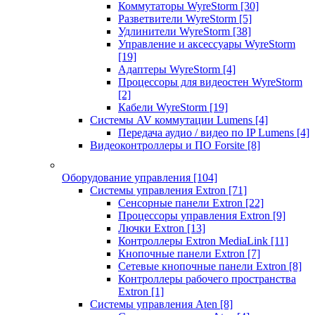
Коммутаторы WyreStorm
[30]
Разветвители WyreStorm
[5]
Удлинители WyreStorm
[38]
Управление и аксессуары WyreStorm
[19]
Адаптеры WyreStorm
[4]
Процессоры для видеостен WyreStorm
[2]
Кабели WyreStorm
[19]
Системы AV коммутации Lumens
[4]
Передача аудио / видео по IP Lumens
[4]
Видеоконтроллеры и ПО Forsite
[8]
Оборудование управления
[104]
Системы управления Extron
[71]
Сенсорные панели Extron
[22]
Процессоры управления Extron
[9]
Лючки Extron
[13]
Контроллеры Extron MediaLink
[11]
Кнопочные панели Extron
[7]
Сетевые кнопочные панели Extron
[8]
Контроллеры рабочего пространства
Extron
[1]
Системы управления Aten
[8]