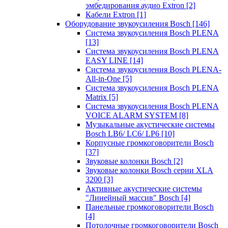
эмбедирования аудио Extron
[2]
Кабели Extron
[1]
Оборудование звукоусиления Bosch
[146]
Система звукоусиления Bosch PLENA
[13]
Система звукоусиления Bosch PLENA
EASY LINE
[14]
Система звукоусиления Bosch PLENA-
All-in-One
[5]
Система звукоусиления Bosch PLENA
Matrix
[5]
Система звукоусиления Bosch PLENA
VOICE ALARM SYSTEM
[8]
Музыкальные акустические системы
Bosch LB6/ LC6/ LP6
[10]
Корпусные громкоговорители Bosch
[37]
Звуковые колонки Bosch
[2]
Звуковые колонки Bosch серии XLA
3200
[3]
Активные акустические системы
"Линейный массив" Bosch
[4]
Панельные громкоговорители Bosch
[4]
Потолочные громкоговорители Bosch