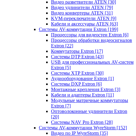
Видео разветвители ATEN
[30]
Видео удлинители ATEN
[79]
Видео конвертеры ATEN
[31]
KVM-переключатели ATEN
[9]
Кабели и аксессуары ATEN
[63]
Системы AV-коммутации Extron
[199]
Процессоры для видеостен Extron
[6]
Процессоры обработки видеосигналов
Extron
[22]
Коммутаторы Extron
[17]
Системы DTP Extron
[43]
USB для профессиональных AV-систем
Extron
[5]
Системы XTP Extron
[30]
Аудиооборудование Extron
[1]
Системы DXP Extron
[6]
Монтажные крепления Extron
[3]
Кабели и адаптеры Extron
[11]
Модульные матричные коммутаторы
Extron
[7]
Оптоволоконные удлинители Extron
[20]
Системы NAV Pro Extron
[28]
Системы AV-коммутации WyreStorm
[152]
Видео по IP WyreStorm
[35]