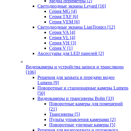
Медиа периметры
[2]
Светодиодные экраны Leyard
[16]
Серия MG
[4]
Серия TXF
[6]
Серия VEM
[6]
Светодиодные экраны LianTronics
[12]
Серия VA
[4]
Серия VL
[4]
Серия VH
[3]
Серия V
[1]
Аксессуары для LED панелей
[2]
Видеокамеры и устройства записи и трансляции
[106]
Решения для захвата и передачи видео
Lumens
[9]
Поворотные и стационарные камеры Lumens
[50]
Видеокамеры и трансиверы Bolin
[33]
Поворотные камеры для помещений
[21]
Трансиверы
[5]
Пульты управления камерами
[2]
Поворотные уличные камеры
[5]
Решения для видеозахвата и потокового