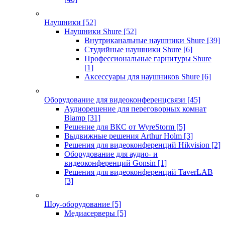
Наушники
[52]
Наушники Shure
[52]
Внутриканальные наушники Shure
[39]
Студийные наушники Shure
[6]
Профессиональные гарнитуры Shure
[1]
Аксессуары для наушников Shure
[6]
Оборудование для видеоконференцсвязи
[45]
Аудиорешение для переговорных комнат
Biamp
[31]
Решение для ВКС от WyreStorm
[5]
Выдвижные решения Arthur Holm
[3]
Решения для видеоконференций Hikvision
[2]
Оборудование для аудио- и
видеоконференций Gonsin
[1]
Решения для видеоконференций TaverLAB
[3]
Шоу-оборудование
[5]
Медиасерверы
[5]