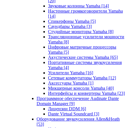
[20]
Звуковые колонны Yamaha
[14]
Настенные громкоговорители Yamaha
[14]
Спикерфоны Yamaha
[5]
Саундбары Yamaha
[3]
Студийные мониторы Yamaha
[8]
Трансляционные усилители мощности
Yamaha
[8]
Цифровые матричные процессоры
Yamaha
[5]
Акустические системы Yamaha
[65]
Портативные системы звукоусиления
Yamaha
[4]
Усилители Yamaha
[16]
Сетевые коммутаторы Yamaha
[12]
Аксессуары Yamaha
[1]
Микшерные консоли Yamaha
[40]
Интерфейсы и конвертеры Yamaha
[23]
Программное обеспечение Audinate Dante
Domain Manager
[9]
Лицензии DDM
[6]
Dante Virtual Soundcard
[3]
Оборудование звукоусиления Allen&Heath
[53]