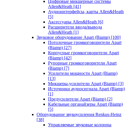
Цифровые микшерные системы
Allen&Heath
[41]
Аудиоинтерфейсы, карты Allen&Heath
[5]
Аксессуары Allen&Heath
[6]
Расширители ввода/вывода
Allen&Heath
[1]
Звуковое оборудование Apart (Biamp)
[100]
Потолочные громкоговорители Apart
(Biamp)
[27]
Корпусные громкоговорители Apart
(Biamp)
[42]
Рупорные громкоговорители Apart
(Biamp)
[7]
Усилители мощности Apart (Biamp)
[13]
Микшеры-усилители Apart (Biamp)
[3]
Источники аудиосигнала Apart (Biamp)
[1]
Предусилители Apart (Biamp)
[2]
Кабельные органайзеры Apart (Biamp)
[5]
Оборудование звукоусиления Renkus-Heinz
[38]
Управляемые звуковые колонны