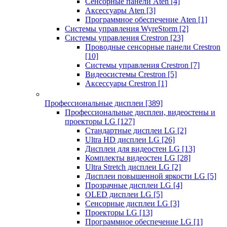
Сенсорные панели Aten
[4]
Аксессуары Aten
[3]
Программное обеспечение Aten
[1]
Системы управления WyreStorm
[2]
Системы управления Crestron
[23]
Проводные сенсорные панели Crestron
[10]
Системы управления Crestron
[7]
Видеосистемы Crestron
[5]
Аксессуары Crestron
[1]
Профессиональные дисплеи
[389]
Профессиональные дисплеи, видеостены и
проекторы LG
[127]
Стандартные дисплеи LG
[2]
Ultra HD дисплеи LG
[26]
Дисплеи для видеостен LG
[13]
Комплекты видеостен LG
[28]
Ultra Stretch дисплеи LG
[2]
Дисплеи повышенной яркости LG
[5]
Прозрачные дисплеи LG
[4]
OLED дисплеи LG
[5]
Сенсорные дисплеи LG
[3]
Проекторы LG
[13]
Программное обеспечение LG
[1]