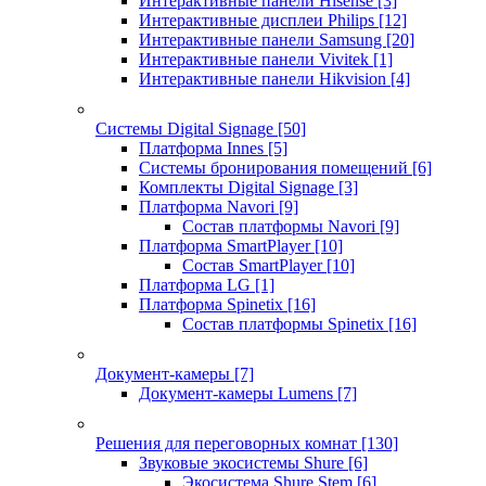
Интерактивные панели Hisense
[3]
Интерактивные дисплеи Philips
[12]
Интерактивные панели Samsung
[20]
Интерактивные панели Vivitek
[1]
Интерактивные панели Hikvision
[4]
Системы Digital Signage
[50]
Платформа Innes
[5]
Системы бронирования помещений
[6]
Комплекты Digital Signage
[3]
Платформа Navori
[9]
Состав платформы Navori
[9]
Платформа SmartPlayer
[10]
Состав SmartPlayer
[10]
Платформа LG
[1]
Платформа Spinetix
[16]
Состав платформы Spinetix
[16]
Документ-камеры
[7]
Документ-камеры Lumens
[7]
Решения для переговорных комнат
[130]
Звуковые экосистемы Shure
[6]
Экосистема Shure Stem
[6]