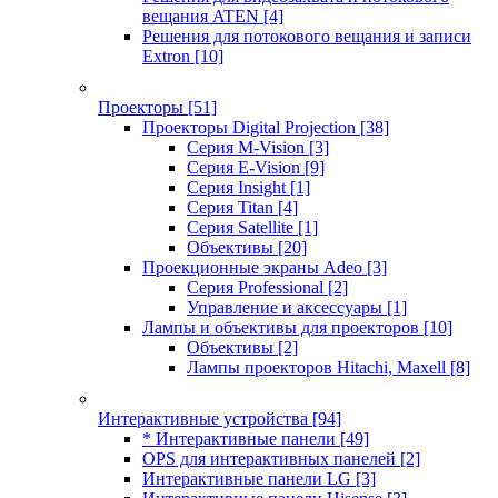
вещания ATEN
[4]
Решения для потокового вещания и записи
Extron
[10]
Проекторы
[51]
Проекторы Digital Projection
[38]
Серия M-Vision
[3]
Серия E-Vision
[9]
Серия Insight
[1]
Серия Titan
[4]
Серия Satellite
[1]
Объективы
[20]
Проекционные экраны Adeo
[3]
Серия Professional
[2]
Управление и аксессуары
[1]
Лампы и объективы для проекторов
[10]
Объективы
[2]
Лампы проекторов Hitachi, Maxell
[8]
Интерактивные устройства
[94]
* Интерактивные панели
[49]
OPS для интерактивных панелей
[2]
Интерактивные панели LG
[3]