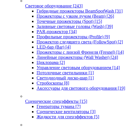
Световое оборудование
[243]
Гибридные прожекторы BeamSpotWash
[31]
Прожекторы с узким лучом (Beam)
[26]
Точечные прожекторы (Spot)
[15]
Заливные световые головы (Wash)
[39]
PAR-прожектор
[34]
Профильные прожекторы (Profile)
[9]
Прожектор следящего света (FollowSpot)
[2]
LED-бар (Bar)
[4]
Прожекторы с линзой Френеля (Fresnel)
[14]
Линейные прожекторы (Wall Washer)
[24]
Циклорама
[2]
Управление световым оборудованием
[14]
Потолочные светильники
[1]
Светодиодный диско-шар
[1]
Стробоскопы
[8]
Аксессуары для светового оборудования
[19]
Сценические спецэффекты
[15]
Генераторы тумана
[7]
Сценические вентиляторы
[3]
Жидкости для спецэффектов
[5]