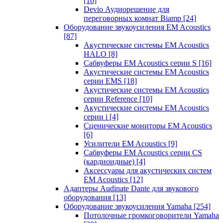
[16]
Devio Аудиорешение для
переговорных комнат Biamp
[24]
Оборудование звукоусиления EM Acoustics
[87]
Акустические системы EM Acoustics
HALO
[8]
Сабвуферы EM Acoustics серии S
[16]
Акустические системы EM Acoustics
серии EMS
[18]
Акустические системы EM Acoustics
серии Reference
[10]
Акустические системы EM Acoustics
серии i
[4]
Сценические мониторы EM Acoustics
[6]
Усилители EM Acoustics
[9]
Сабвуферы EM Acoustics серии CS
(кардиоидные)
[4]
Аксессуары для акустических систем
EM Acoustics
[12]
Адаптеры Audinate Dante для звукового
оборудования
[13]
Оборудование звукоусиления Yamaha
[254]
Потолочные громкоговорители Yamaha