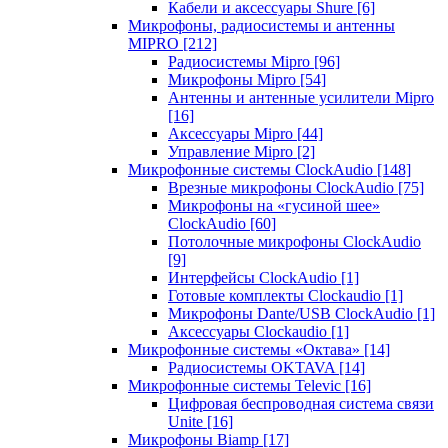
Кабели и аксессуары Shure
[6]
Микрофоны, радиосистемы и антенны
MIPRO
[212]
Радиосистемы Mipro
[96]
Микрофоны Mipro
[54]
Антенны и антенные усилители Mipro
[16]
Аксессуары Mipro
[44]
Управление Mipro
[2]
Микрофонные системы ClockAudio
[148]
Врезные микрофоны ClockAudio
[75]
Микрофоны на «гусиной шее»
ClockAudio
[60]
Потолочные микрофоны ClockAudio
[9]
Интерфейсы ClockAudio
[1]
Готовые комплекты Clockaudio
[1]
Микрофоны Dante/USB ClockAudio
[1]
Аксессуары Clockaudio
[1]
Микрофонные системы «Октава»
[14]
Радиосистемы OKTAVA
[14]
Микрофонные системы Televic
[16]
Цифровая беспроводная система связи
Unite
[16]
Микрофоны Biamp
[17]