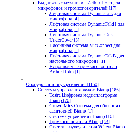
Выдвижные механизмы Arthur Holm для
микрофонов и громкоговорителей
[17]
Лифтовая система DynamicTalk для
микрофона
[4]
Лифтовая система DynamicTalkH для
микрофона
[1]
Лифтовая система DynamicTalk
UnderCover
[3]
Пассивная система MicConnect для
микрофона
[1]
Лифтовая система DynamicTalkB для
настольного микрофона
[1]
Встраиваемые громкоговорители
Arthur Holm
[1]
Оборудование звукоусиления
[1150]
Системы управления звуком Biamp
[186]
Tesira Цифровая медиаплатформа
Biamp
[76]
Crowd Mics Система для общения с
аудиторией Biamp
[1]
Система управления Biamp
[16]
Громкоговорители Biamp
[53]
Система звукоусиления Voltera Biamp