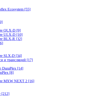
flex Ecosystem
[55]
9]
ure QLX-D
[9]
ure ULX-D
[10]
ure BLX-R
[32]
6]
ure SLX-D
[34]
иси и трансляций
[17]
e DuraPlex
[14]
nPlex
[8]
hure MXW NEXT 2
[16]
O
[212]