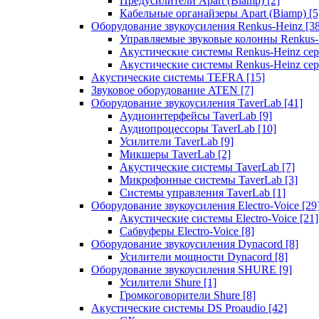
Предусилители Apart (Biamp)
[2]
Кабельные органайзеры Apart (Biamp)
[5
Оборудование звукоусиления Renkus-Heinz
[3
Управляемые звуковые колонны Renkus
Акустические системы Renkus-Heinz с
Акустические системы Renkus-Heinz сер
Акустические системы TEFRA
[15]
Звуковое оборудование ATEN
[7]
Оборудование звукоусиления TaverLab
[41]
Аудиоинтерфейсы TaverLab
[9]
Аудиопроцессоры TaverLab
[10]
Усилители TaverLab
[9]
Микшеры TaverLab
[2]
Акустические системы TaverLab
[7]
Микрофонные системы TaverLab
[3]
Системы управления TaverLab
[1]
Оборудование звукоусиления Electro-Voice
[29
Акустические системы Electro-Voice
[21]
Сабвуферы Electro-Voice
[8]
Оборудование звукоусиления Dynacord
[8]
Усилители мощности Dynacord
[8]
Оборудование звукоусиления SHURE
[9]
Усилители Shure
[1]
Громкоговорители Shure
[8]
Акустические системы DS Proaudio
[42]