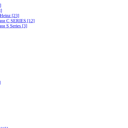
]
8]
-Heinz
[23]
ерии C SERIES
[12]
ии S Series
[3]
]