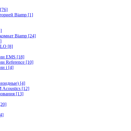
[76]
иторией Biamp
[1]
]
 комнат Biamp
[24]
]
HALO
[8]
ерии EMS
[18]
ии Reference
[10]
ии i
[4]
диоидные)
[4]
 Acoustics
[12]
удования
[13]
[20]
4]