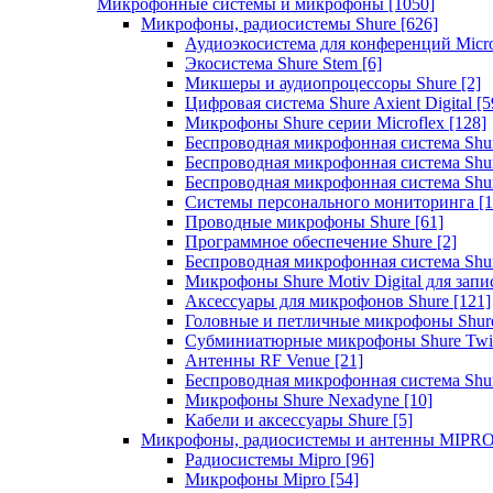
Микрофонные системы и микрофоны
[1050]
Микрофоны, радиосистемы Shure
[626]
Аудиоэкосистема для конференций Micro
Экосистема Shure Stem
[6]
Микшеры и аудиопроцессоры Shure
[2]
Цифровая система Shure Axient Digital
[5
Микрофоны Shure серии Microflex
[128]
Беспроводная микрофонная система Sh
Беспроводная микрофонная система Sh
Беспроводная микрофонная система Sh
Системы персонального мониторинга
[1
Проводные микрофоны Shure
[61]
Программное обеспечение Shure
[2]
Беспроводная микрофонная система Sh
Микрофоны Shure Motiv Digital для зап
Аксессуары для микрофонов Shure
[121]
Головные и петличные микрофоны Shur
Субминиатюрные микрофоны Shure Twi
Антенны RF Venue
[21]
Беспроводная микрофонная система S
Микрофоны Shure Nexadyne
[10]
Кабели и аксессуары Shure
[5]
Микрофоны, радиосистемы и антенны MIPR
Радиосистемы Mipro
[96]
Микрофоны Mipro
[54]