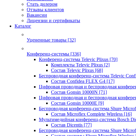
Стать дилером
Отзывы клиентов
Вакансии
Лицензии и сертификаты
Каталог
Уцененные товары
[32]
Конференц-системы
[336]
Конференц-система Televic Plixus
[70]
Комплекты Televic Plixus
[2]
Состав Televic Plixus
[68]
Беспроводная конференц-система Televic Con
Состав Confidea FLEX G4
[17]
Цифровая проводная и беспроводная конфере
Состав Gonsin 10000N
[71]
Цифровая проводная и беспроводная конфере
Состав Gonsin 10000E
[9]
Беспроводная конференц-система Shure Microfl
Состав Microflex Complete Wireless
[16]
Мультимедийная конференц-система Bosch Dic
Состав Dicentis
[77]
Беспроводная конференц-система Shure Microfl
Состав системы Shure Microflex Wireless