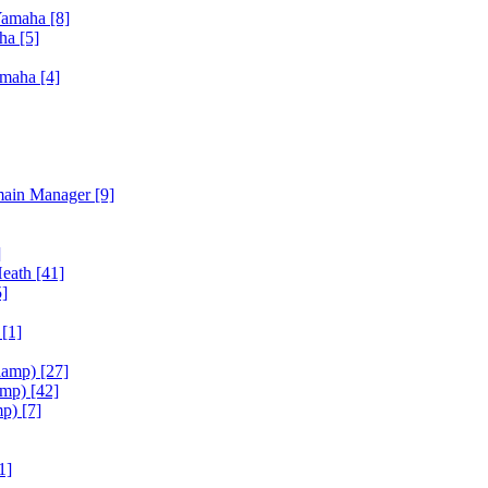
Yamaha
[8]
aha
[5]
amaha
[4]
main Manager
[9]
]
Heath
[41]
5]
h
[1]
iamp)
[27]
amp)
[42]
mp)
[7]
1]