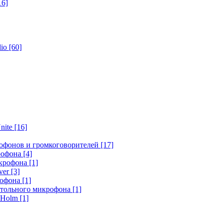
16]
dio
[60]
nite
[16]
офонов и громкоговорителей
[17]
крофона
[4]
икрофона
[1]
ver
[3]
рофона
[1]
стольного микрофона
[1]
r Holm
[1]