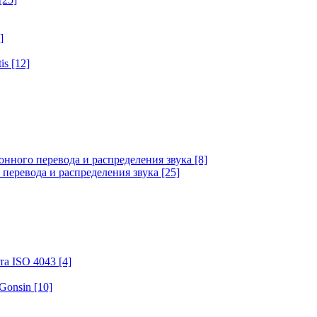
]
tis
[12]
онного перевода и распределения звука
[8]
 перевода и распределения звука
[25]
та ISO 4043
[4]
 Gonsin
[10]