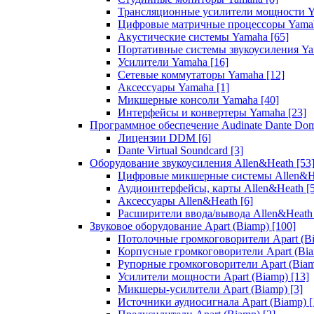
Трансляционные усилители мощности 
Цифровые матричные процессоры Yam
Акустические системы Yamaha
[65]
Портативные системы звукоусиления Y
Усилители Yamaha
[16]
Сетевые коммутаторы Yamaha
[12]
Аксессуары Yamaha
[1]
Микшерные консоли Yamaha
[40]
Интерфейсы и конвертеры Yamaha
[23]
Программное обеспечение Audinate Dante Do
Лицензии DDM
[6]
Dante Virtual Soundcard
[3]
Оборудование звукоусиления Allen&Heath
[53
Цифровые микшерные системы Allen&
Аудиоинтерфейсы, карты Allen&Heath
[
Аксессуары Allen&Heath
[6]
Расширители ввода/вывода Allen&Heat
Звуковое оборудование Apart (Biamp)
[100]
Потолочные громкоговорители Apart (B
Корпусные громкоговорители Apart (Bi
Рупорные громкоговорители Apart (Bia
Усилители мощности Apart (Biamp)
[13]
Микшеры-усилители Apart (Biamp)
[3]
Источники аудиосигнала Apart (Biamp)
[