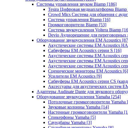
Системы управления звуком Biamp
[186]
Tesira Цифровая медиаплатформа Biamp
Crowd Mics Система для общения с ауд
Система управления Biamp
[16]
Громкоговорители Biamp
[53]
Система звукоусиления Voltera Biamp
[16
Devio Аудиорешение для переговорных
Оборудование звукоусиления EM Acoustics
[87
Акустические системы EM Acoustics 
Сабвуферы EM Acoustics серии S
[16]
Акустические системы EM Acoustics с
Акустические системы EM Acoustics сер
Акустические системы EM Acoustics сер
Сценические мониторы EM Acoustics
[6]
Усилители EM Acoustics
[9]
Сабвуферы EM Acoustics серии CS (кар
Аксессуары для акустических систем EM
Адаптеры Audinate Dante для звукового обор
Оборудование звукоусиления Yamaha
[254]
Потолочные громкоговорители Yamaha
Звуковые колонны Yamaha
[14]
Настенные громкоговорители Yamaha
[1
Спикерфоны Yamaha
[5]
Саундбары Yamaha
[3]
Студийные мониторы Yamaha
[8]