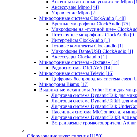
Антенны и антенные усилители Mipro
[
Аксессуары Mipro
[44]
Управление Mipro
[2]
Микрофонные системы ClockAudio
[148]
Врезные микрофоны ClockAudio
[75]
Микрофоны на «гусиной шее» ClockAu
Потолочные микрофоны ClockAudio
[9]
Интерфейсы ClockAudio
[1]
Готовые комплекты Clockaudio
[1]
Микрофоны Dante/USB ClockAudio
[1]
Аксессуары Clockaudio
[1]
Микрофонные системы «Октава»
[14]
Радиосистемы OKTAVA
[14]
Микрофонные системы Televic
[16]
Цифровая беспроводная система связи U
Микрофоны Biamp
[17]
Выдвижные механизмы Arthur Holm для микр
Лифтовая система DynamicTalk для ми
Лифтовая система DynamicTalkH для м
Лифтовая система DynamicTalk UnderCo
Пассивная система MicConnect для мик
Лифтовая система DynamicTalkB для на
Встраиваемые громкоговорители Arthu
Оборудование звукоусиления
[1150]