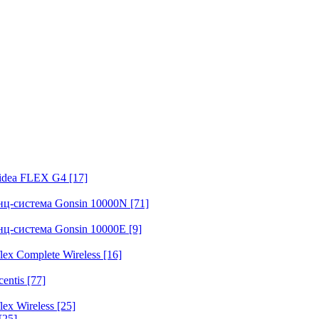
fidea FLEX G4
[17]
нц-система Gonsin 10000N
[71]
нц-система Gonsin 10000E
[9]
ex Complete Wireless
[16]
entis
[77]
ex Wireless
[25]
[25]