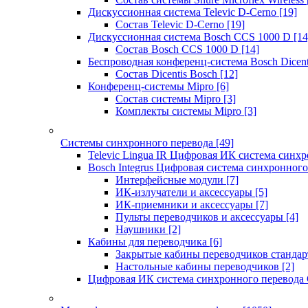
Дискуссионная система Televic D-Cerno
[19]
Состав Televic D-Cerno
[19]
Дискуссионная система Bosch CCS 1000 D
[14
Состав Bosch CCS 1000 D
[14]
Беспроводная конференц-система Bosch Dicen
Состав Dicentis Bosch
[12]
Конференц-системы Mipro
[6]
Состав системы Mipro
[3]
Комплекты системы Mipro
[3]
Системы синхронного перевода
[49]
Televic Lingua IR Цифровая ИК система синхр
Bosch Integrus Цифровая система синхронного
Интерфейсные модули
[7]
ИК-излучатели и аксессуары
[5]
ИК-приемники и аксессуары
[7]
Пульты переводчиков и аксессуары
[4]
Наушники
[2]
Кабины для переводчика
[6]
Закрытые кабины переводчиков стандар
Настольные кабины переводчиков
[2]
Цифровая ИК система синхронного перевода