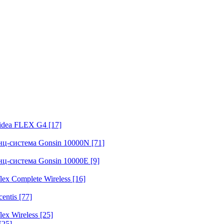
fidea FLEX G4
[17]
нц-система Gonsin 10000N
[71]
нц-система Gonsin 10000E
[9]
ex Complete Wireless
[16]
entis
[77]
ex Wireless
[25]
[25]