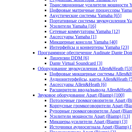
Трансляционные усилители мощности 
Цифровые матричные процессоры Yam
Акустические системы Yamaha
[65]
Портативные системы звукоусиления Y
Усилители Yamaha
[16]
Сетевые коммутаторы Yamaha
[12]
Аксессуары Yamaha
[1]
Микшерные консоли Yamaha
[40]
Интерфейсы и конвертеры Yamaha
[23]
Программное обеспечение Audinate Dante Do
Лицензии DDM
[6]
Dante Virtual Soundcard
[3]
Оборудование звукоусиления Allen&Heath
[53
Цифровые микшерные системы Allen&
Аудиоинтерфейсы, карты Allen&Heath
[
Аксессуары Allen&Heath
[6]
Расширители ввода/вывода Allen&Heat
Звуковое оборудование Apart (Biamp)
[100]
Потолочные громкоговорители Apart (B
Корпусные громкоговорители Apart (Bi
Рупорные громкоговорители Apart (Bia
Усилители мощности Apart (Biamp)
[13]
Микшеры-усилители Apart (Biamp)
[3]
Источники аудиосигнала Apart (Biamp)
[