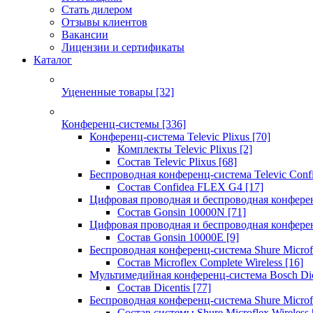
Стать дилером
Отзывы клиентов
Вакансии
Лицензии и сертификаты
Каталог
Уцененные товары
[32]
Конференц-системы
[336]
Конференц-система Televic Plixus
[70]
Комплекты Televic Plixus
[2]
Состав Televic Plixus
[68]
Беспроводная конференц-система Televic Con
Состав Confidea FLEX G4
[17]
Цифровая проводная и беспроводная конфере
Состав Gonsin 10000N
[71]
Цифровая проводная и беспроводная конфере
Состав Gonsin 10000E
[9]
Беспроводная конференц-система Shure Microfl
Состав Microflex Complete Wireless
[16]
Мультимедийная конференц-система Bosch Dic
Состав Dicentis
[77]
Беспроводная конференц-система Shure Microfl
Состав системы Shure Microflex Wireless