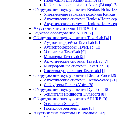
Предусилители Apart (Biamp)
[2]
Кабельные органайзеры Apart (Biamp)
[5
Оборудование звукоусиления Renkus-Heinz
[3
Управляемые звуковые колонны Renkus
Акустические системы Renkus-Heinz с
Акустические системы Renkus-Heinz сер
Акустические системы TEFRA
[15]
Звуковое оборудование ATEN
[7]
Оборудование звукоусиления TaverLab
[41]
Аудиоинтерфейсы TaverLab
[9]
Аудиопроцессоры TaverLab
[10]
Усилители TaverLab
[9]
Микшеры TaverLab
[2]
Акустические системы TaverLab
[7]
Микрофонные системы TaverLab
[3]
Системы управления TaverLab
[1]
Оборудование звукоусиления Electro-Voice
[29
Акустические системы Electro-Voice
[21]
Сабвуферы Electro-Voice
[8]
Оборудование звукоусиления Dynacord
[8]
Усилители мощности Dynacord
[8]
Оборудование звукоусиления SHURE
[9]
Усилители Shure
[1]
Громкоговорители Shure
[8]
Акустические системы DS Proaudio
[42]