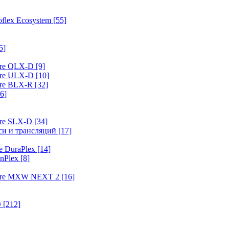
flex Ecosystem
[55]
5]
ure QLX-D
[9]
ure ULX-D
[10]
ure BLX-R
[32]
6]
ure SLX-D
[34]
иси и трансляций
[17]
e DuraPlex
[14]
nPlex
[8]
hure MXW NEXT 2
[16]
O
[212]