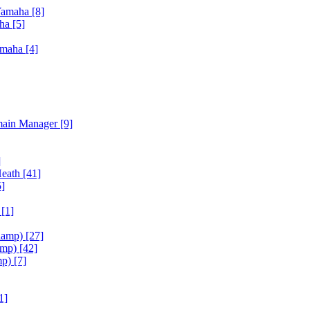
Yamaha
[8]
aha
[5]
amaha
[4]
main Manager
[9]
]
Heath
[41]
5]
h
[1]
iamp)
[27]
amp)
[42]
mp)
[7]
1]