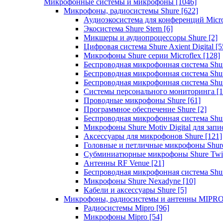
Микрофонные системы и микрофоны
[1046]
Микрофоны, радиосистемы Shure
[622]
Аудиоэкосистема для конференций Micro
Экосистема Shure Stem
[6]
Микшеры и аудиопроцессоры Shure
[2]
Цифровая система Shure Axient Digital
[5
Микрофоны Shure серии Microflex
[128]
Беспроводная микрофонная система Sh
Беспроводная микрофонная система Sh
Беспроводная микрофонная система Sh
Системы персонального мониторинга
[1
Проводные микрофоны Shure
[61]
Программное обеспечение Shure
[2]
Беспроводная микрофонная система Sh
Микрофоны Shure Motiv Digital для зап
Аксессуары для микрофонов Shure
[121]
Головные и петличные микрофоны Shur
Субминиатюрные микрофоны Shure Twi
Антенны RF Venue
[21]
Беспроводная микрофонная система S
Микрофоны Shure Nexadyne
[10]
Кабели и аксессуары Shure
[5]
Микрофоны, радиосистемы и антенны MIPR
Радиосистемы Mipro
[96]
Микрофоны Mipro
[54]