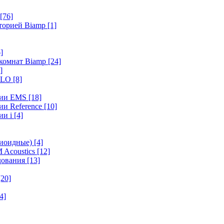
[76]
иторией Biamp
[1]
]
 комнат Biamp
[24]
]
HALO
[8]
ерии EMS
[18]
ии Reference
[10]
ии i
[4]
диоидные)
[4]
 Acoustics
[12]
удования
[13]
[20]
4]