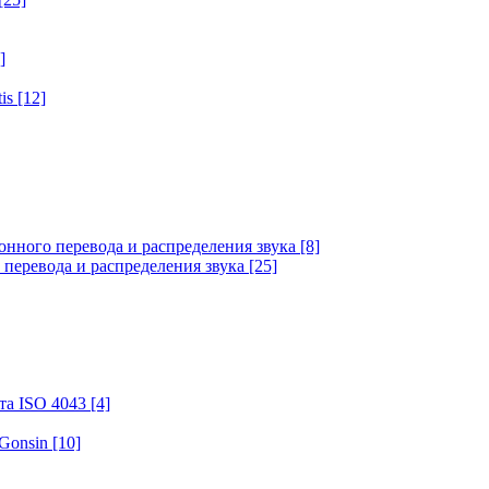
]
tis
[12]
онного перевода и распределения звука
[8]
 перевода и распределения звука
[25]
та ISO 4043
[4]
 Gonsin
[10]