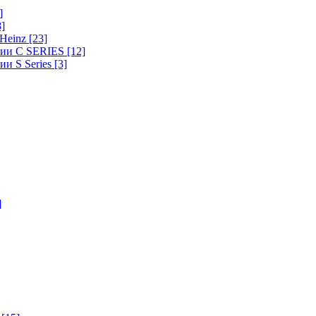
]
8]
-Heinz
[23]
ерии C SERIES
[12]
ии S Series
[3]
]