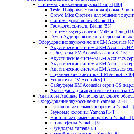
Системы управления звуком Biamp
[186]
Tesira Цифровая медиаплатформа Biamp
Crowd Mics Система для общения с ауд
Система управления Biamp
[16]
Громкоговорители Biamp
[53]
Система звукоусиления Voltera Biamp
[16
Devio Аудиорешение для переговорных
Оборудование звукоусиления EM Acoustics
[87
Акустические системы EM Acoustics 
Сабвуферы EM Acoustics серии S
[16]
Акустические системы EM Acoustics с
Акустические системы EM Acoustics сер
Акустические системы EM Acoustics сер
Сценические мониторы EM Acoustics
[6]
Усилители EM Acoustics
[9]
Сабвуферы EM Acoustics серии CS (кар
Аксессуары для акустических систем EM
Адаптеры Audinate Dante для звукового обор
Оборудование звукоусиления Yamaha
[254]
Потолочные громкоговорители Yamaha
Звуковые колонны Yamaha
[14]
Настенные громкоговорители Yamaha
[1
Спикерфоны Yamaha
[5]
Саундбары Yamaha
[3]
Студийные мониторы Yamaha
[8]