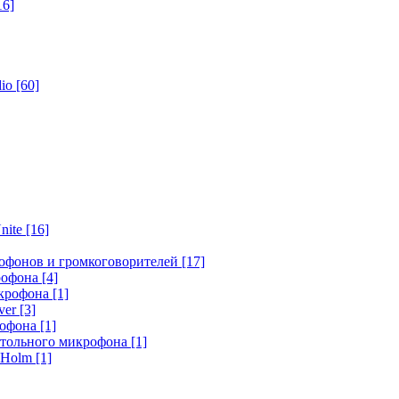
16]
dio
[60]
nite
[16]
офонов и громкоговорителей
[17]
крофона
[4]
икрофона
[1]
ver
[3]
рофона
[1]
стольного микрофона
[1]
r Holm
[1]