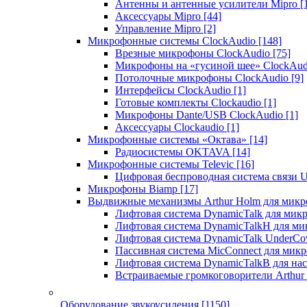
Антенны и антенные усилители Mipro
[
Аксессуары Mipro
[44]
Управление Mipro
[2]
Микрофонные системы ClockAudio
[148]
Врезные микрофоны ClockAudio
[75]
Микрофоны на «гусиной шее» ClockAu
Потолочные микрофоны ClockAudio
[9]
Интерфейсы ClockAudio
[1]
Готовые комплекты Clockaudio
[1]
Микрофоны Dante/USB ClockAudio
[1]
Аксессуары Clockaudio
[1]
Микрофонные системы «Октава»
[14]
Радиосистемы OKTAVA
[14]
Микрофонные системы Televic
[16]
Цифровая беспроводная система связи U
Микрофоны Biamp
[17]
Выдвижные механизмы Arthur Holm для микр
Лифтовая система DynamicTalk для ми
Лифтовая система DynamicTalkH для м
Лифтовая система DynamicTalk UnderCo
Пассивная система MicConnect для мик
Лифтовая система DynamicTalkB для на
Встраиваемые громкоговорители Arthu
Оборудование звукоусиления
[1150]