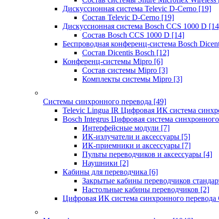
Дискуссионная система Televic D-Cerno
[19]
Состав Televic D-Cerno
[19]
Дискуссионная система Bosch CCS 1000 D
[14
Состав Bosch CCS 1000 D
[14]
Беспроводная конференц-система Bosch Dicen
Состав Dicentis Bosch
[12]
Конференц-системы Mipro
[6]
Состав системы Mipro
[3]
Комплекты системы Mipro
[3]
Системы синхронного перевода
[49]
Televic Lingua IR Цифровая ИК система синхр
Bosch Integrus Цифровая система синхронного
Интерфейсные модули
[7]
ИК-излучатели и аксессуары
[5]
ИК-приемники и аксессуары
[7]
Пульты переводчиков и аксессуары
[4]
Наушники
[2]
Кабины для переводчика
[6]
Закрытые кабины переводчиков стандар
Настольные кабины переводчиков
[2]
Цифровая ИК система синхронного перевода