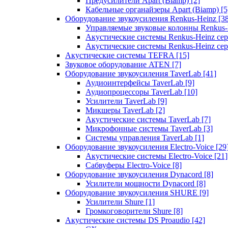
Предусилители Apart (Biamp)
[2]
Кабельные органайзеры Apart (Biamp)
[5
Оборудование звукоусиления Renkus-Heinz
[3
Управляемые звуковые колонны Renkus
Акустические системы Renkus-Heinz с
Акустические системы Renkus-Heinz сер
Акустические системы TEFRA
[15]
Звуковое оборудование ATEN
[7]
Оборудование звукоусиления TaverLab
[41]
Аудиоинтерфейсы TaverLab
[9]
Аудиопроцессоры TaverLab
[10]
Усилители TaverLab
[9]
Микшеры TaverLab
[2]
Акустические системы TaverLab
[7]
Микрофонные системы TaverLab
[3]
Системы управления TaverLab
[1]
Оборудование звукоусиления Electro-Voice
[29
Акустические системы Electro-Voice
[21]
Сабвуферы Electro-Voice
[8]
Оборудование звукоусиления Dynacord
[8]
Усилители мощности Dynacord
[8]
Оборудование звукоусиления SHURE
[9]
Усилители Shure
[1]
Громкоговорители Shure
[8]
Акустические системы DS Proaudio
[42]