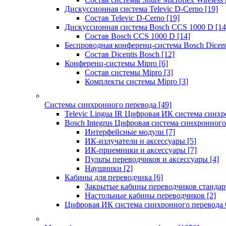
Дискуссионная система Televic D-Cerno
[19]
Состав Televic D-Cerno
[19]
Дискуссионная система Bosch CCS 1000 D
[14
Состав Bosch CCS 1000 D
[14]
Беспроводная конференц-система Bosch Dicen
Состав Dicentis Bosch
[12]
Конференц-системы Mipro
[6]
Состав системы Mipro
[3]
Комплекты системы Mipro
[3]
Системы синхронного перевода
[49]
Televic Lingua IR Цифровая ИК система синхр
Bosch Integrus Цифровая система синхронного
Интерфейсные модули
[7]
ИК-излучатели и аксессуары
[5]
ИК-приемники и аксессуары
[7]
Пульты переводчиков и аксессуары
[4]
Наушники
[2]
Кабины для переводчика
[6]
Закрытые кабины переводчиков стандар
Настольные кабины переводчиков
[2]
Цифровая ИК система синхронного перевода