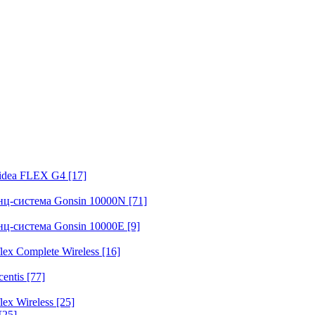
fidea FLEX G4
[17]
нц-система Gonsin 10000N
[71]
нц-система Gonsin 10000E
[9]
ex Complete Wireless
[16]
entis
[77]
ex Wireless
[25]
[25]