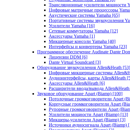
Трансляционные усилители мощности 
Цифровые матричные процессоры Yam
Акустические системы Yamaha
[65]
Портативные системы звукоусиления Y
Усилители Yamaha
[16]
Сетевые коммутаторы Yamaha
[12]
Аксессуары Yamaha
[1]
Микшерные консоли Yamaha
[40]
Интерфейсы и конвертеры Yamaha
[23]
Программное обеспечение Audinate Dante Do
Лицензии DDM
[6]
Dante Virtual Soundcard
[3]
Оборудование звукоусиления Allen&Heath
[53
Цифровые микшерные системы Allen&
Аудиоинтерфейсы, карты Allen&Heath
[
Аксессуары Allen&Heath
[6]
Расширители ввода/вывода Allen&Heat
Звуковое оборудование Apart (Biamp)
[100]
Потолочные громкоговорители Apart (B
Корпусные громкоговорители Apart (Bi
Рупорные громкоговорители Apart (Bia
Усилители мощности Apart (Biamp)
[13]
Микшеры-усилители Apart (Biamp)
[3]
Источники аудиосигнала Apart (Biamp)
[