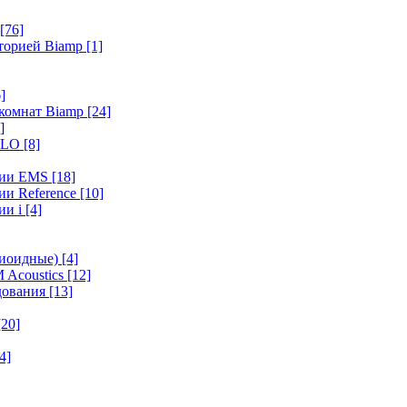
[76]
иторией Biamp
[1]
]
 комнат Biamp
[24]
]
HALO
[8]
ерии EMS
[18]
ии Reference
[10]
ии i
[4]
диоидные)
[4]
 Acoustics
[12]
удования
[13]
[20]
4]