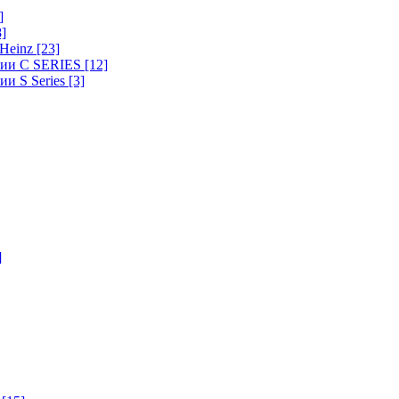
]
8]
-Heinz
[23]
ерии C SERIES
[12]
ии S Series
[3]
]