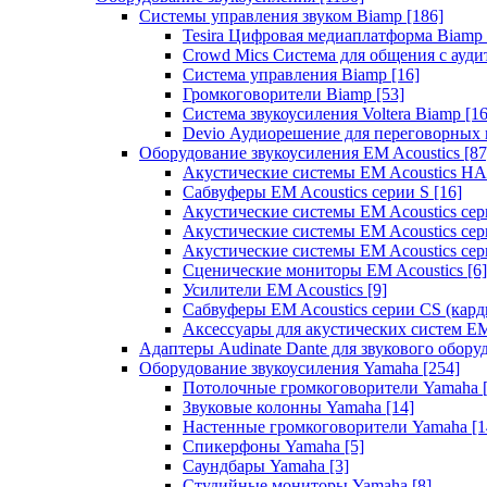
Системы управления звуком Biamp
[186]
Tesira Цифровая медиаплатформа Biamp
Crowd Mics Система для общения с ауд
Система управления Biamp
[16]
Громкоговорители Biamp
[53]
Система звукоусиления Voltera Biamp
[16
Devio Аудиорешение для переговорных
Оборудование звукоусиления EM Acoustics
[87
Акустические системы EM Acoustics 
Сабвуферы EM Acoustics серии S
[16]
Акустические системы EM Acoustics с
Акустические системы EM Acoustics сер
Акустические системы EM Acoustics сер
Сценические мониторы EM Acoustics
[6]
Усилители EM Acoustics
[9]
Сабвуферы EM Acoustics серии CS (кар
Аксессуары для акустических систем EM
Адаптеры Audinate Dante для звукового обор
Оборудование звукоусиления Yamaha
[254]
Потолочные громкоговорители Yamaha
Звуковые колонны Yamaha
[14]
Настенные громкоговорители Yamaha
[1
Спикерфоны Yamaha
[5]
Саундбары Yamaha
[3]
Студийные мониторы Yamaha
[8]