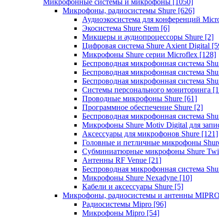
Микрофонные системы и микрофоны
[1050]
Микрофоны, радиосистемы Shure
[626]
Аудиоэкосистема для конференций Micro
Экосистема Shure Stem
[6]
Микшеры и аудиопроцессоры Shure
[2]
Цифровая система Shure Axient Digital
[5
Микрофоны Shure серии Microflex
[128]
Беспроводная микрофонная система Sh
Беспроводная микрофонная система Sh
Беспроводная микрофонная система Sh
Системы персонального мониторинга
[1
Проводные микрофоны Shure
[61]
Программное обеспечение Shure
[2]
Беспроводная микрофонная система Sh
Микрофоны Shure Motiv Digital для зап
Аксессуары для микрофонов Shure
[121]
Головные и петличные микрофоны Shur
Субминиатюрные микрофоны Shure Twi
Антенны RF Venue
[21]
Беспроводная микрофонная система S
Микрофоны Shure Nexadyne
[10]
Кабели и аксессуары Shure
[5]
Микрофоны, радиосистемы и антенны MIPR
Радиосистемы Mipro
[96]
Микрофоны Mipro
[54]