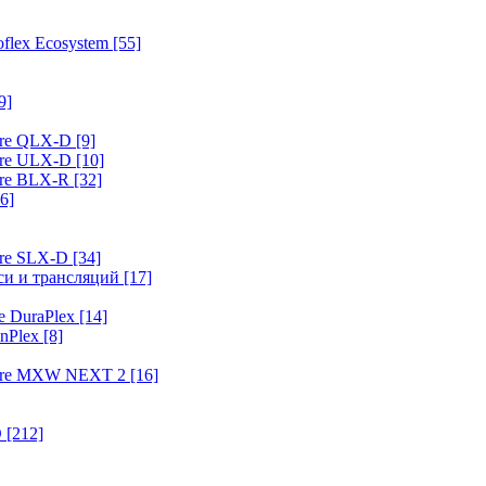
flex Ecosystem
[55]
9]
ure QLX-D
[9]
ure ULX-D
[10]
ure BLX-R
[32]
6]
ure SLX-D
[34]
иси и трансляций
[17]
e DuraPlex
[14]
nPlex
[8]
hure MXW NEXT 2
[16]
O
[212]