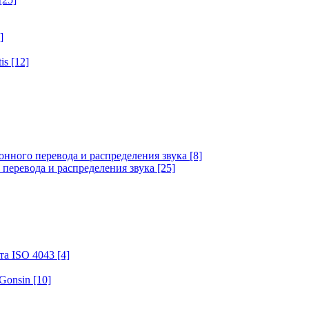
]
tis
[12]
онного перевода и распределения звука
[8]
 перевода и распределения звука
[25]
та ISO 4043
[4]
 Gonsin
[10]