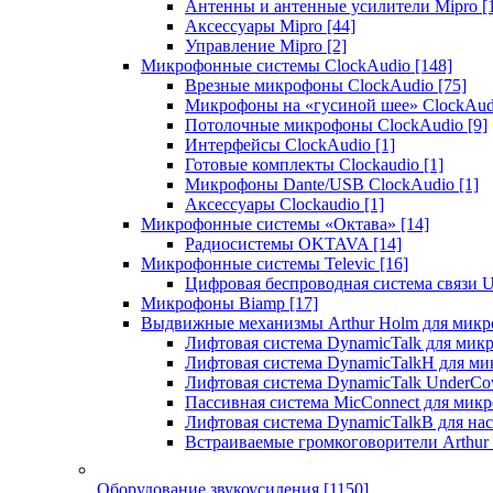
Антенны и антенные усилители Mipro
[
Аксессуары Mipro
[44]
Управление Mipro
[2]
Микрофонные системы ClockAudio
[148]
Врезные микрофоны ClockAudio
[75]
Микрофоны на «гусиной шее» ClockAu
Потолочные микрофоны ClockAudio
[9]
Интерфейсы ClockAudio
[1]
Готовые комплекты Clockaudio
[1]
Микрофоны Dante/USB ClockAudio
[1]
Аксессуары Clockaudio
[1]
Микрофонные системы «Октава»
[14]
Радиосистемы OKTAVA
[14]
Микрофонные системы Televic
[16]
Цифровая беспроводная система связи U
Микрофоны Biamp
[17]
Выдвижные механизмы Arthur Holm для микр
Лифтовая система DynamicTalk для ми
Лифтовая система DynamicTalkH для м
Лифтовая система DynamicTalk UnderCo
Пассивная система MicConnect для мик
Лифтовая система DynamicTalkB для на
Встраиваемые громкоговорители Arthu
Оборудование звукоусиления
[1150]