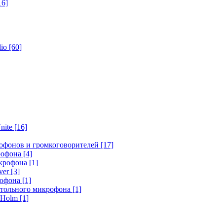
16]
dio
[60]
nite
[16]
офонов и громкоговорителей
[17]
крофона
[4]
икрофона
[1]
ver
[3]
рофона
[1]
стольного микрофона
[1]
r Holm
[1]