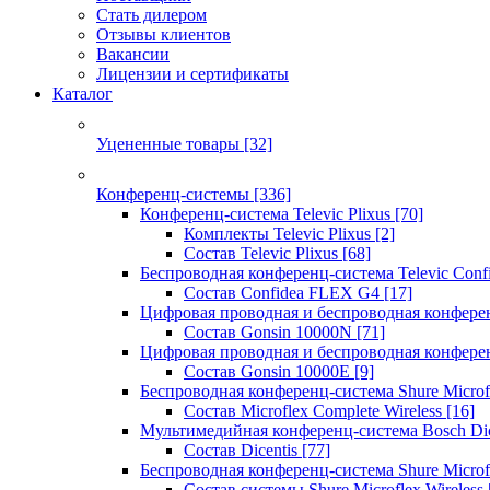
Стать дилером
Отзывы клиентов
Вакансии
Лицензии и сертификаты
Каталог
Уцененные товары
[32]
Конференц-системы
[336]
Конференц-система Televic Plixus
[70]
Комплекты Televic Plixus
[2]
Состав Televic Plixus
[68]
Беспроводная конференц-система Televic Con
Состав Confidea FLEX G4
[17]
Цифровая проводная и беспроводная конфере
Состав Gonsin 10000N
[71]
Цифровая проводная и беспроводная конфере
Состав Gonsin 10000E
[9]
Беспроводная конференц-система Shure Microfl
Состав Microflex Complete Wireless
[16]
Мультимедийная конференц-система Bosch Dic
Состав Dicentis
[77]
Беспроводная конференц-система Shure Microfl
Состав системы Shure Microflex Wireless