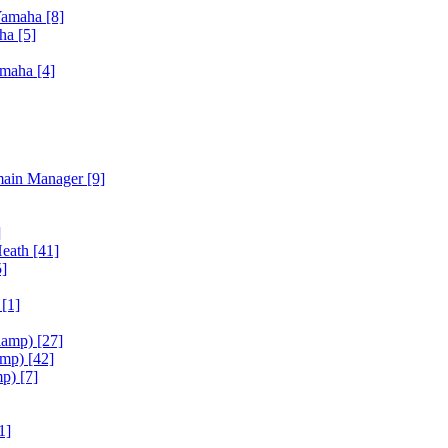
Yamaha
[8]
aha
[5]
amaha
[4]
main Manager
[9]
]
Heath
[41]
5]
h
[1]
iamp)
[27]
amp)
[42]
mp)
[7]
1]