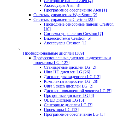
Сенсорные панели Aten
[4]
Аксессуары Aten
[3]
Программное обеспечение Aten
[1]
Системы управления WyreStorm
[2]
Системы управления Crestron
[23]
Проводные сенсорные панели Crestron
[10]
Системы управления Crestron
[7]
Видеосистемы Crestron
[5]
Аксессуары Crestron
[1]
Профессиональные дисплеи
[389]
Профессиональные дисплеи, видеостены и
проекторы LG
[127]
Стандартные дисплеи LG
[2]
Ultra HD дисплеи LG
[26]
Дисплеи для видеостен LG
[13]
Комплекты видеостен LG
[28]
Ultra Stretch дисплеи LG
[2]
Дисплеи повышенной яркости LG
[5]
Прозрачные дисплеи LG
[4]
OLED дисплеи LG
[5]
Сенсорные дисплеи LG
[3]
Проекторы LG
[13]
Программное обеспечение LG
[1]