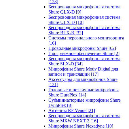
[128]
Беспроводная микрофонная система
Shure QLX-D
[9]
Беспроводная микрофонная система
Shure ULX-D
[10]
Беспроводная микрофонная система
Shure BLX-R
[32]
Системы персонального мониторинга
[16]
Проводные микрофоны Shure
[62]
Программное обеспечение Shure
[2]
Беспроводная микрофонная система
Shure SLX-D
[34]
Микрофоны Shure Motiv Digital для
записи и трансляций
[17]
Аксессуары для микрофонов Shure
[121]
Головные и петличные микрофоны
Shure DuraPlex
[14]
Субминиатюрные микрофоны Shure
TwinPlex
[8]
Антенны RF Venue
[21]
Беспроводная микрофонная система
Shure MXW NEXT 2
[16]
Микрофоны Shure Nexadyne
[10]