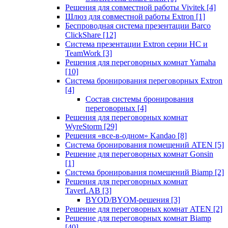
Решения для совместной работы Vivitek
[4]
Шлюз для совместной работы Extron
[1]
Беспроводная система презентации Barco
ClickShare
[12]
Система презентации Extron серии HC и
TeamWork
[3]
Решения для переговорных комнат Yamaha
[10]
Система бронирования переговорных Extron
[4]
Состав системы бронирования
переговорных
[4]
Решения для переговорных комнат
WyreStorm
[29]
Решения «все-в-одном» Kandao
[8]
Система бронирования помещений ATEN
[5]
Решение для переговорных комнат Gonsin
[1]
Система бронирования помещений Biamp
[2]
Решения для переговорных комнат
TaverLAB
[3]
BYOD/BYOM-решения
[3]
Решение для переговорных комнат ATEN
[2]
Решение для переговорных комнат Biamp
[40]