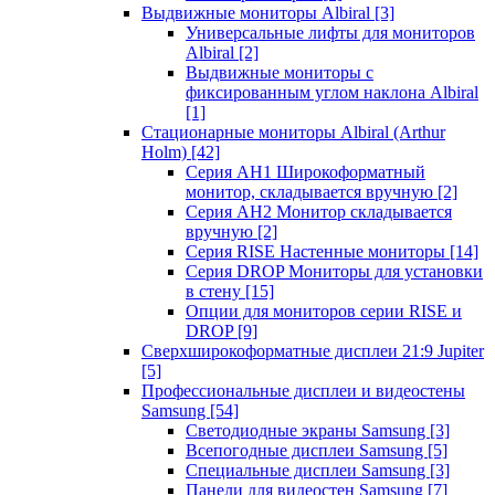
Выдвижные мониторы Albiral
[3]
Универсальные лифты для мониторов
Albiral
[2]
Выдвижные мониторы с
фиксированным углом наклона Albiral
[1]
Стационарные мониторы Albiral (Arthur
Holm)
[42]
Серия AH1 Широкоформатный
монитор, складывается вручную
[2]
Серия AH2 Монитор складывается
вручную
[2]
Серия RISE Настенные мониторы
[14]
Серия DROP Мониторы для установки
в стену
[15]
Опции для мониторов серии RISE и
DROP
[9]
Сверхширокоформатные дисплеи 21:9 Jupiter
[5]
Профессиональные дисплеи и видеостены
Samsung
[54]
Светодиодные экраны Samsung
[3]
Всепогодные дисплеи Samsung
[5]
Специальные дисплеи Samsung
[3]
Панели для видеостен Samsung
[7]