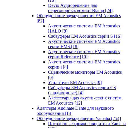
[16]
Devio Аудиорешение для
переговорных комнат Biamp
[24]
Оборудование звукоусиления EM Acoustics
[87]
Акустические системы EM Acoustics
HALO
[8]
Сабвуферы EM Acoustics серии S
[16]
Акустические системы EM Acoustics
серии EMS
[18]
Акустические системы EM Acoustics
серии Reference
[10]
Акустические системы EM Acoustics
серии i
[4]
Сценические мониторы EM Acoustics
[6]
Усилители EM Acoustics
[9]
Сабвуферы EM Acoustics серии CS
(кардиоидные)
[4]
Аксессуары для акустических систем
EM Acoustics
[12]
Адаптеры Audinate Dante для звукового
оборудования
[13]
Оборудование звукоусиления Yamaha
[254]
Потолочные громкоговорители Yamaha