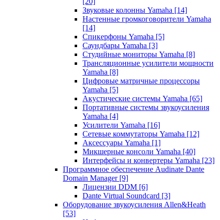
[20]
Звуковые колонны Yamaha
[14]
Настенные громкоговорители Yamaha
[14]
Спикерфоны Yamaha
[5]
Саундбары Yamaha
[3]
Студийные мониторы Yamaha
[8]
Трансляционные усилители мощности
Yamaha
[8]
Цифровые матричные процессоры
Yamaha
[5]
Акустические системы Yamaha
[65]
Портативные системы звукоусиления
Yamaha
[4]
Усилители Yamaha
[16]
Сетевые коммутаторы Yamaha
[12]
Аксессуары Yamaha
[1]
Микшерные консоли Yamaha
[40]
Интерфейсы и конвертеры Yamaha
[23]
Программное обеспечение Audinate Dante
Domain Manager
[9]
Лицензии DDM
[6]
Dante Virtual Soundcard
[3]
Оборудование звукоусиления Allen&Heath
[53]