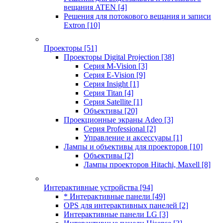
вещания ATEN
[4]
Решения для потокового вещания и записи
Extron
[10]
Проекторы
[51]
Проекторы Digital Projection
[38]
Серия M-Vision
[3]
Серия E-Vision
[9]
Серия Insight
[1]
Серия Titan
[4]
Серия Satellite
[1]
Объективы
[20]
Проекционные экраны Adeo
[3]
Серия Professional
[2]
Управление и аксессуары
[1]
Лампы и объективы для проекторов
[10]
Объективы
[2]
Лампы проекторов Hitachi, Maxell
[8]
Интерактивные устройства
[94]
* Интерактивные панели
[49]
OPS для интерактивных панелей
[2]
Интерактивные панели LG
[3]