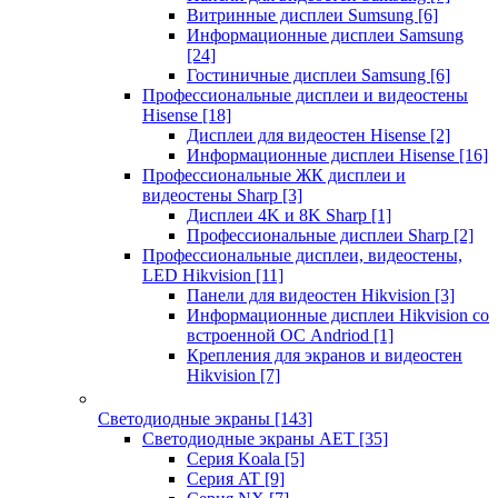
Витринные дисплеи Sumsung
[6]
Информационные дисплеи Samsung
[24]
Гостиничные дисплеи Samsung
[6]
Профессиональные дисплеи и видеостены
Hisense
[18]
Дисплеи для видеостен Hisense
[2]
Информационные дисплеи Hisense
[16]
Профессиональные ЖК дисплеи и
видеостены Sharp
[3]
Дисплеи 4K и 8K Sharp
[1]
Профессиональные дисплеи Sharp
[2]
Профессиональные дисплеи, видеостены,
LED Hikvision
[11]
Панели для видеостен Hikvision
[3]
Информационные дисплеи Hikvision со
встроенной ОС Andriod
[1]
Крепления для экранов и видеостен
Hikvision
[7]
Светодиодные экраны
[143]
Светодиодные экраны AET
[35]
Cерия Koala
[5]
Серия AT
[9]