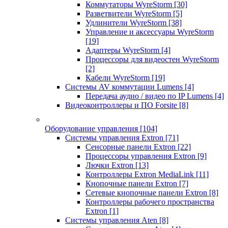
Коммутаторы WyreStorm
[30]
Разветвители WyreStorm
[5]
Удлинители WyreStorm
[38]
Управление и аксессуары WyreStorm
[19]
Адаптеры WyreStorm
[4]
Процессоры для видеостен WyreStorm
[2]
Кабели WyreStorm
[19]
Системы AV коммутации Lumens
[4]
Передача аудио / видео по IP Lumens
[4]
Видеоконтроллеры и ПО Forsite
[8]
Оборудование управления
[104]
Системы управления Extron
[71]
Сенсорные панели Extron
[22]
Процессоры управления Extron
[9]
Лючки Extron
[13]
Контроллеры Extron MediaLink
[11]
Кнопочные панели Extron
[7]
Сетевые кнопочные панели Extron
[8]
Контроллеры рабочего пространства
Extron
[1]
Системы управления Aten
[8]