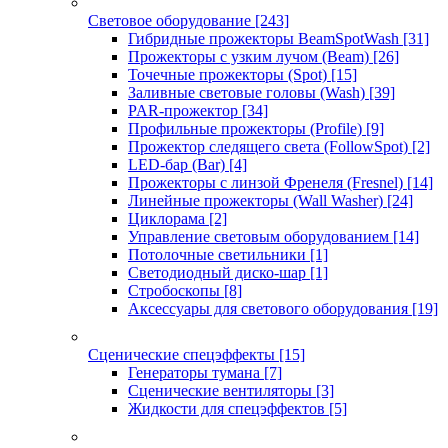
Световое оборудование
[243]
Гибридные прожекторы BeamSpotWash
[31]
Прожекторы с узким лучом (Beam)
[26]
Точечные прожекторы (Spot)
[15]
Заливные световые головы (Wash)
[39]
PAR-прожектор
[34]
Профильные прожекторы (Profile)
[9]
Прожектор следящего света (FollowSpot)
[2]
LED-бар (Bar)
[4]
Прожекторы с линзой Френеля (Fresnel)
[14]
Линейные прожекторы (Wall Washer)
[24]
Циклорама
[2]
Управление световым оборудованием
[14]
Потолочные светильники
[1]
Светодиодный диско-шар
[1]
Стробоскопы
[8]
Аксессуары для светового оборудования
[19]
Сценические спецэффекты
[15]
Генераторы тумана
[7]
Сценические вентиляторы
[3]
Жидкости для спецэффектов
[5]