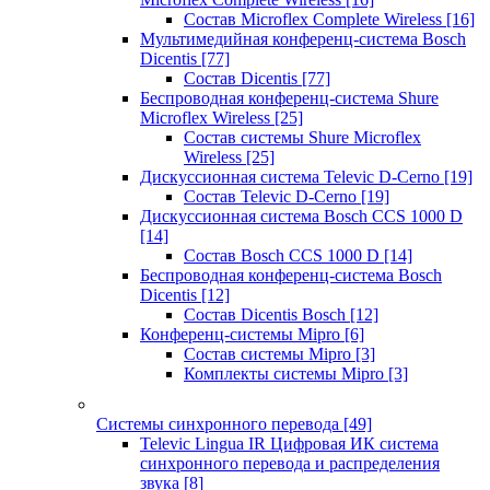
Состав Microflex Complete Wireless
[16]
Мультимедийная конференц-система Bosch
Dicentis
[77]
Состав Dicentis
[77]
Беспроводная конференц-система Shure
Microflex Wireless
[25]
Состав системы Shure Microflex
Wireless
[25]
Дискуссионная система Televic D-Cerno
[19]
Состав Televic D-Cerno
[19]
Дискуссионная система Bosch CCS 1000 D
[14]
Состав Bosch CCS 1000 D
[14]
Беспроводная конференц-система Bosch
Dicentis
[12]
Состав Dicentis Bosch
[12]
Конференц-системы Mipro
[6]
Состав системы Mipro
[3]
Комплекты системы Mipro
[3]
Системы синхронного перевода
[49]
Televic Lingua IR Цифровая ИК система
синхронного перевода и распределения
звука
[8]