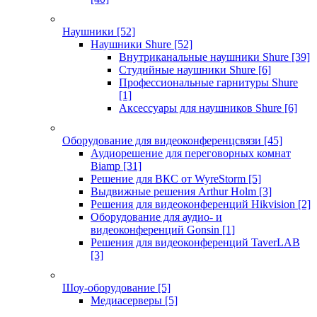
Наушники
[52]
Наушники Shure
[52]
Внутриканальные наушники Shure
[39]
Студийные наушники Shure
[6]
Профессиональные гарнитуры Shure
[1]
Аксессуары для наушников Shure
[6]
Оборудование для видеоконференцсвязи
[45]
Аудиорешение для переговорных комнат
Biamp
[31]
Решение для ВКС от WyreStorm
[5]
Выдвижные решения Arthur Holm
[3]
Решения для видеоконференций Hikvision
[2]
Оборудование для аудио- и
видеоконференций Gonsin
[1]
Решения для видеоконференций TaverLAB
[3]
Шоу-оборудование
[5]
Медиасерверы
[5]