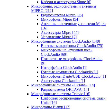
Кабели и аксессуары Shure
[6]
Микрофоны, радиосистемы и антенны
MIPRO
[212]
Радиосистемы Mipro
[96]
Микрофоны Mipro
[54]
Антенны и антенные усилители Mipro
[16]
Аксессуары Mipro
[44]
Управление Mipro
[2]
Микрофонные системы ClockAudio
[148]
Врезные микрофоны ClockAudio
[75]
Микрофоны на «гусиной шее»
ClockAudio
[60]
Потолочные микрофоны ClockAudio
[9]
Интерфейсы ClockAudio
[1]
Готовые комплекты Clockaudio
[1]
Микрофоны Dante/USB ClockAudio
[1]
Аксессуары Clockaudio
[1]
Микрофонные системы «Октава»
[14]
Радиосистемы OKTAVA
[14]
Микрофонные системы Televic
[16]
Цифровая беспроводная система связи
Unite
[16]
Микрофоны Biamp
[17]