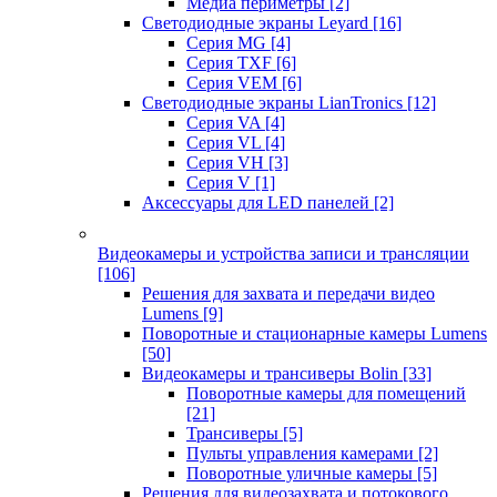
Медиа периметры
[2]
Светодиодные экраны Leyard
[16]
Серия MG
[4]
Серия TXF
[6]
Серия VEM
[6]
Светодиодные экраны LianTronics
[12]
Серия VA
[4]
Серия VL
[4]
Серия VH
[3]
Серия V
[1]
Аксессуары для LED панелей
[2]
Видеокамеры и устройства записи и трансляции
[106]
Решения для захвата и передачи видео
Lumens
[9]
Поворотные и стационарные камеры Lumens
[50]
Видеокамеры и трансиверы Bolin
[33]
Поворотные камеры для помещений
[21]
Трансиверы
[5]
Пульты управления камерами
[2]
Поворотные уличные камеры
[5]
Решения для видеозахвата и потокового