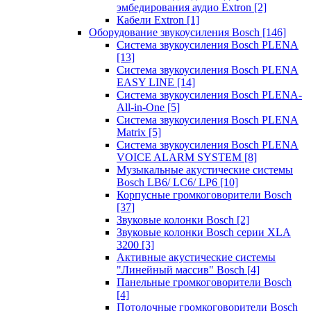
эмбедирования аудио Extron
[2]
Кабели Extron
[1]
Оборудование звукоусиления Bosch
[146]
Система звукоусиления Bosch PLENA
[13]
Система звукоусиления Bosch PLENA
EASY LINE
[14]
Система звукоусиления Bosch PLENA-
All-in-One
[5]
Система звукоусиления Bosch PLENA
Matrix
[5]
Система звукоусиления Bosch PLENA
VOICE ALARM SYSTEM
[8]
Музыкальные акустические системы
Bosch LB6/ LC6/ LP6
[10]
Корпусные громкоговорители Bosch
[37]
Звуковые колонки Bosch
[2]
Звуковые колонки Bosch серии XLA
3200
[3]
Активные акустические системы
"Линейный массив" Bosch
[4]
Панельные громкоговорители Bosch
[4]
Потолочные громкоговорители Bosch