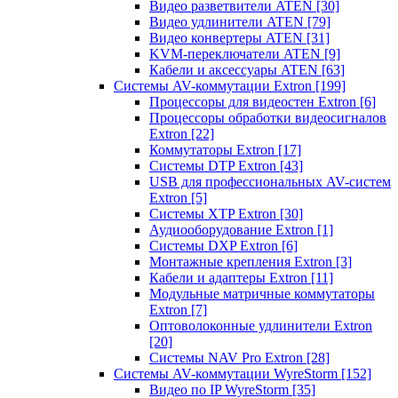
Видео разветвители ATEN
[30]
Видео удлинители ATEN
[79]
Видео конвертеры ATEN
[31]
KVM-переключатели ATEN
[9]
Кабели и аксессуары ATEN
[63]
Системы AV-коммутации Extron
[199]
Процессоры для видеостен Extron
[6]
Процессоры обработки видеосигналов
Extron
[22]
Коммутаторы Extron
[17]
Системы DTP Extron
[43]
USB для профессиональных AV-систем
Extron
[5]
Системы XTP Extron
[30]
Аудиооборудование Extron
[1]
Системы DXP Extron
[6]
Монтажные крепления Extron
[3]
Кабели и адаптеры Extron
[11]
Модульные матричные коммутаторы
Extron
[7]
Оптоволоконные удлинители Extron
[20]
Системы NAV Pro Extron
[28]
Системы AV-коммутации WyreStorm
[152]
Видео по IP WyreStorm
[35]