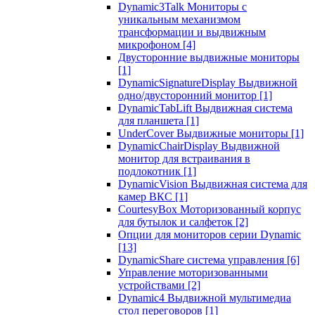
Dynamic3Talk Мониторы с
уникальным механизмом
трансформации и выдвижным
микрофоном
[4]
Двусторонние выдвижные мониторы
[1]
DynamicSignatureDisplay Выдвижной
одно/двусторонний монитор
[1]
DynamicTabLift Выдвижная система
для планшета
[1]
UnderCover Выдвижные мониторы
[1]
DynamicChairDisplay Выдвижной
монитор для встраивания в
подлокотник
[1]
DynamicVision Выдвижная система для
камер ВКС
[1]
CourtesyBox Моторизованный корпус
для бутылок и салфеток
[2]
Опции для мониторов серии Dynamic
[13]
DynamicShare система управления
[6]
Управление моторизованными
устройствами
[2]
Dynamic4 Выдвижной мультимедиа
стол переговоров
[1]