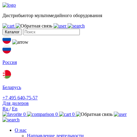
Дистрибьютор мультимедийного оборудования
Каталог
Россия
Беларусь
+7 495 640-75-57
Для дилеров
Ru
/
En
0
0
0
О нас
Направление деятельности