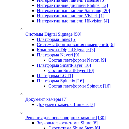
Интерактивные панели Hisense
[3]
Интерактивные дисплеи Philips
[12]
Интерактивные панели Samsung
[20]
Интерактивные панели Vivitek
[1]
Интерактивные панели Hikvision
[4]
Системы Digital Signage
[50]
Платформа Innes
[5]
Системы бронирования помещений
[6]
Комплекты Digital Signage
[3]
Платформа Navori
[9]
Состав платформы Navori
[9]
Платформа SmartPlayer
[10]
Состав SmartPlayer
[10]
Платформа LG
[1]
Платформа Spinetix
[16]
Состав платформы Spinetix
[16]
Документ-камеры
[7]
Документ-камеры Lumens
[7]
Решения для переговорных комнат
[130]
Звуковые экосистемы Shure
[6]
Экосистема Shure Stem
[6]