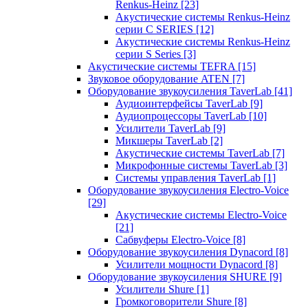
Renkus-Heinz
[23]
Акустические системы Renkus-Heinz
серии C SERIES
[12]
Акустические системы Renkus-Heinz
серии S Series
[3]
Акустические системы TEFRA
[15]
Звуковое оборудование ATEN
[7]
Оборудование звукоусиления TaverLab
[41]
Аудиоинтерфейсы TaverLab
[9]
Аудиопроцессоры TaverLab
[10]
Усилители TaverLab
[9]
Микшеры TaverLab
[2]
Акустические системы TaverLab
[7]
Микрофонные системы TaverLab
[3]
Системы управления TaverLab
[1]
Оборудование звукоусиления Electro-Voice
[29]
Акустические системы Electro-Voice
[21]
Сабвуферы Electro-Voice
[8]
Оборудование звукоусиления Dynacord
[8]
Усилители мощности Dynacord
[8]
Оборудование звукоусиления SHURE
[9]
Усилители Shure
[1]
Громкоговорители Shure
[8]