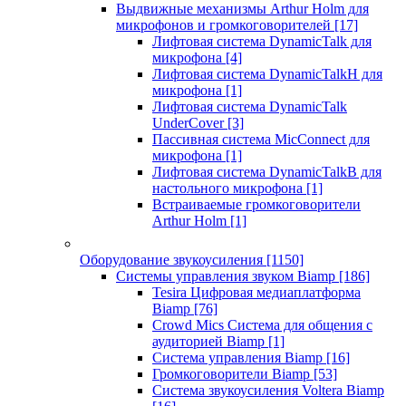
Выдвижные механизмы Arthur Holm для
микрофонов и громкоговорителей
[17]
Лифтовая система DynamicTalk для
микрофона
[4]
Лифтовая система DynamicTalkH для
микрофона
[1]
Лифтовая система DynamicTalk
UnderCover
[3]
Пассивная система MicConnect для
микрофона
[1]
Лифтовая система DynamicTalkB для
настольного микрофона
[1]
Встраиваемые громкоговорители
Arthur Holm
[1]
Оборудование звукоусиления
[1150]
Системы управления звуком Biamp
[186]
Tesira Цифровая медиаплатформа
Biamp
[76]
Crowd Mics Система для общения с
аудиторией Biamp
[1]
Система управления Biamp
[16]
Громкоговорители Biamp
[53]
Система звукоусиления Voltera Biamp