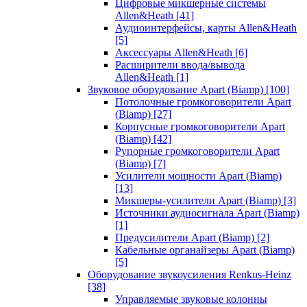
Цифровые микшерные системы
Allen&Heath
[41]
Аудиоинтерфейсы, карты Allen&Heath
[5]
Аксессуары Allen&Heath
[6]
Расширители ввода/вывода
Allen&Heath
[1]
Звуковое оборудование Apart (Biamp)
[100]
Потолочные громкоговорители Apart
(Biamp)
[27]
Корпусные громкоговорители Apart
(Biamp)
[42]
Рупорные громкоговорители Apart
(Biamp)
[7]
Усилители мощности Apart (Biamp)
[13]
Микшеры-усилители Apart (Biamp)
[3]
Источники аудиосигнала Apart (Biamp)
[1]
Предусилители Apart (Biamp)
[2]
Кабельные органайзеры Apart (Biamp)
[5]
Оборудование звукоусиления Renkus-Heinz
[38]
Управляемые звуковые колонны