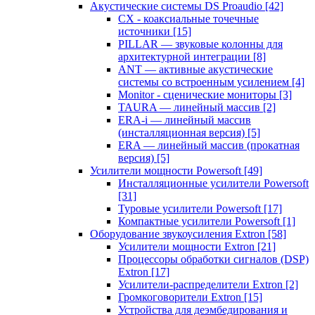
Акустические системы DS Proaudio
[42]
CX - коаксиальные точечные
источники
[15]
PILLAR — звуковые колонны для
архитектурной интеграции
[8]
ANT — активные акустические
системы со встроенным усилением
[4]
Monitor - сценические мониторы
[3]
TAURA — линейный массив
[2]
ERA-i — линейный массив
(инсталляционная версия)
[5]
ERA — линейный массив (прокатная
версия)
[5]
Усилители мощности Powersoft
[49]
Инсталляционные усилители Powersoft
[31]
Туровые усилители Powersoft
[17]
Компактные усилители Powersoft
[1]
Оборудование звукоусиления Extron
[58]
Усилители мощности Extron
[21]
Процессоры обработки сигналов (DSP)
Extron
[17]
Усилители-распределители Extron
[2]
Громкоговорители Extron
[15]
Устройства для деэмбедирования и