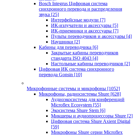
Bosch Integrus Цифровая система
синхронного перевода и распределения
звука
[25]
Интерфейсные модули
[7]
ИК-излучатели и аксессуары
[5]
ИК-приемники и аксессуары
[7]
Пульты переводчиков и аксессуары
[4]
Наушники
[2]
Кабины для переводчика
[6]
Закрытые кабины переводчиков
стандарта ISO 4043
[4]
Настольные кабины переводчиков
[2]
Цифровая ИК система синхронного
перевода Gonsin
[10]
Микрофонные системы и микрофоны
[1052]
Микрофоны, радиосистемы Shure
[628]
Аудиоэкосистема для конференций
Microflex Ecosystem
[55]
Экосистема Shure Stem
[6]
Микшеры и аудиопроцессоры Shure
[2]
Цифровая система Shure Axient Digital
[59]
Микрофоны Shure серии Microflex