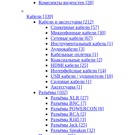
Комплекты видеостен
[28]
Кабели
[339]
Кабели и аксессуары
[212]
Спикерные кабели
[57]
Микрофонные кабели
[30]
Сетевые кабели
[67]
Инструментальный кабель
[1]
Аудиокабели
[3]
Кабельные оплетки
[1]
Коаксиальные кабели
[2]
HDMI кабели
[25]
Интерфейсные кабели
[14]
USB кабели / удлинители
[10]
Силовые кабели
[1]
Аксессуары
[1]
Разъёмы
[102]
Разъёмы XLR
[27]
Разъёмы BNC
[7]
Разъёмы POWERCON
[6]
Разъёмы RCA
[2]
Разъёмы RJ45
[3]
Разъёмы Jack
[25]
Разъёмы Speakon
[32]