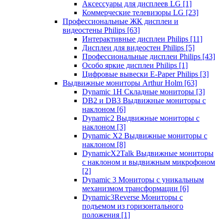
Аксессуары для дисплеев LG
[1]
Коммерческие телевизоры LG
[23]
Профессиональные ЖК дисплеи и
видеостены Philips
[63]
Интерактивные дисплеи Philips
[11]
Дисплеи для видеостен Philips
[5]
Профессиональные дисплеи Philips
[43]
Особо яркие дисплеи Philips
[1]
Цифровые вывески E-Paper Philips
[3]
Выдвижные мониторы Arthur Holm
[63]
Dynamic 1Н Складные мониторы
[3]
DB2 и DB3 Выдвижные мониторы с
наклоном
[6]
Dynamic2 Выдвижные мониторы с
наклоном
[3]
Dynamic X2 Выдвижные мониторы с
наклоном
[8]
DynamicX2Talk Выдвижные мониторы
с наклоном и выдвижным микрофоном
[2]
Dynamic 3 Мониторы с уникальным
механизмом трансформации
[6]
Dynamic3Reverse Мониторы с
подъемом из горизонтального
положения
[1]