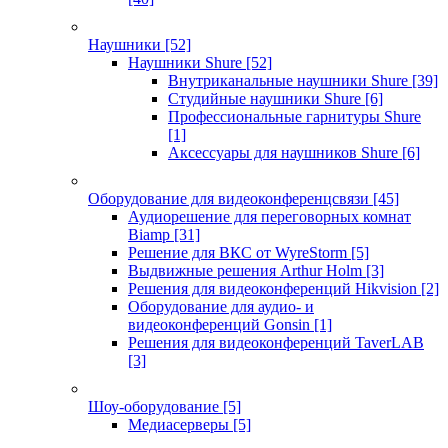
Наушники
[52]
Наушники Shure
[52]
Внутриканальные наушники Shure
[39]
Студийные наушники Shure
[6]
Профессиональные гарнитуры Shure
[1]
Аксессуары для наушников Shure
[6]
Оборудование для видеоконференцсвязи
[45]
Аудиорешение для переговорных комнат
Biamp
[31]
Решение для ВКС от WyreStorm
[5]
Выдвижные решения Arthur Holm
[3]
Решения для видеоконференций Hikvision
[2]
Оборудование для аудио- и
видеоконференций Gonsin
[1]
Решения для видеоконференций TaverLAB
[3]
Шоу-оборудование
[5]
Медиасерверы
[5]