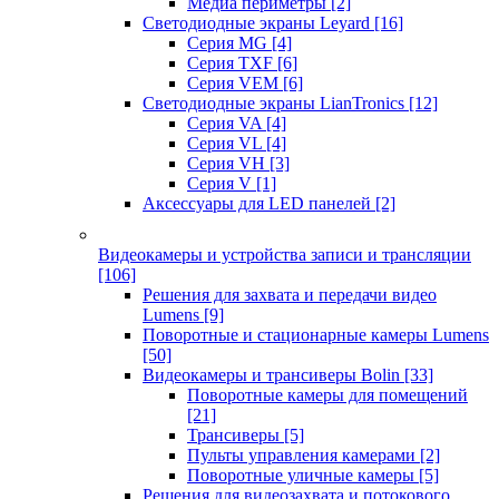
Медиа периметры
[2]
Светодиодные экраны Leyard
[16]
Серия MG
[4]
Серия TXF
[6]
Серия VEM
[6]
Светодиодные экраны LianTronics
[12]
Серия VA
[4]
Серия VL
[4]
Серия VH
[3]
Серия V
[1]
Аксессуары для LED панелей
[2]
Видеокамеры и устройства записи и трансляции
[106]
Решения для захвата и передачи видео
Lumens
[9]
Поворотные и стационарные камеры Lumens
[50]
Видеокамеры и трансиверы Bolin
[33]
Поворотные камеры для помещений
[21]
Трансиверы
[5]
Пульты управления камерами
[2]
Поворотные уличные камеры
[5]
Решения для видеозахвата и потокового