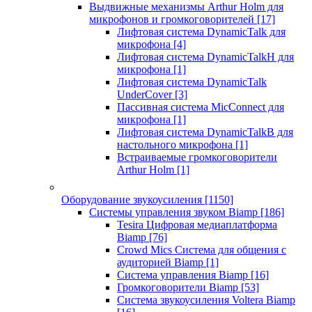
Выдвижные механизмы Arthur Holm для
микрофонов и громкоговорителей
[17]
Лифтовая система DynamicTalk для
микрофона
[4]
Лифтовая система DynamicTalkH для
микрофона
[1]
Лифтовая система DynamicTalk
UnderCover
[3]
Пассивная система MicConnect для
микрофона
[1]
Лифтовая система DynamicTalkB для
настольного микрофона
[1]
Встраиваемые громкоговорители
Arthur Holm
[1]
Оборудование звукоусиления
[1150]
Системы управления звуком Biamp
[186]
Tesira Цифровая медиаплатформа
Biamp
[76]
Crowd Mics Система для общения с
аудиторией Biamp
[1]
Система управления Biamp
[16]
Громкоговорители Biamp
[53]
Система звукоусиления Voltera Biamp