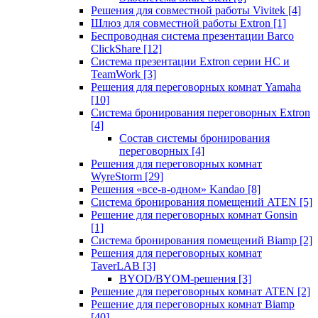
Решения для совместной работы Vivitek
[4]
Шлюз для совместной работы Extron
[1]
Беспроводная система презентации Barco
ClickShare
[12]
Система презентации Extron серии HC и
TeamWork
[3]
Решения для переговорных комнат Yamaha
[10]
Система бронирования переговорных Extron
[4]
Состав системы бронирования
переговорных
[4]
Решения для переговорных комнат
WyreStorm
[29]
Решения «все-в-одном» Kandao
[8]
Система бронирования помещений ATEN
[5]
Решение для переговорных комнат Gonsin
[1]
Система бронирования помещений Biamp
[2]
Решения для переговорных комнат
TaverLAB
[3]
BYOD/BYOM-решения
[3]
Решение для переговорных комнат ATEN
[2]
Решение для переговорных комнат Biamp
[40]