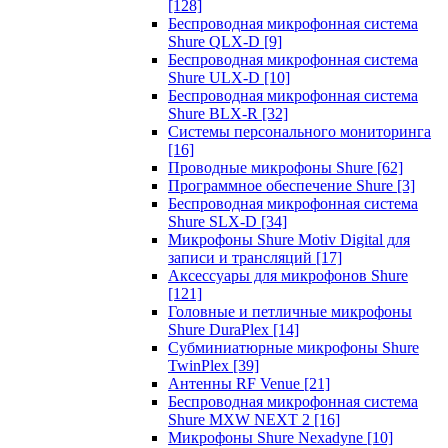
[128]
Беспроводная микрофонная система
Shure QLX-D
[9]
Беспроводная микрофонная система
Shure ULX-D
[10]
Беспроводная микрофонная система
Shure BLX-R
[32]
Системы персонального мониторинга
[16]
Проводные микрофоны Shure
[62]
Программное обеспечение Shure
[3]
Беспроводная микрофонная система
Shure SLX-D
[34]
Микрофоны Shure Motiv Digital для
записи и трансляций
[17]
Аксессуары для микрофонов Shure
[121]
Головные и петличные микрофоны
Shure DuraPlex
[14]
Субминиатюрные микрофоны Shure
TwinPlex
[39]
Антенны RF Venue
[21]
Беспроводная микрофонная система
Shure MXW NEXT 2
[16]
Микрофоны Shure Nexadyne
[10]