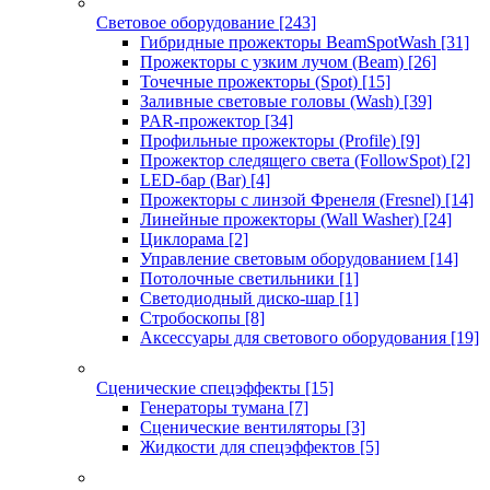
Световое оборудование
[243]
Гибридные прожекторы BeamSpotWash
[31]
Прожекторы с узким лучом (Beam)
[26]
Точечные прожекторы (Spot)
[15]
Заливные световые головы (Wash)
[39]
PAR-прожектор
[34]
Профильные прожекторы (Profile)
[9]
Прожектор следящего света (FollowSpot)
[2]
LED-бар (Bar)
[4]
Прожекторы с линзой Френеля (Fresnel)
[14]
Линейные прожекторы (Wall Washer)
[24]
Циклорама
[2]
Управление световым оборудованием
[14]
Потолочные светильники
[1]
Светодиодный диско-шар
[1]
Стробоскопы
[8]
Аксессуары для светового оборудования
[19]
Сценические спецэффекты
[15]
Генераторы тумана
[7]
Сценические вентиляторы
[3]
Жидкости для спецэффектов
[5]