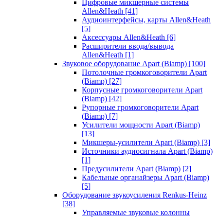
Цифровые микшерные системы
Allen&Heath
[41]
Аудиоинтерфейсы, карты Allen&Heath
[5]
Аксессуары Allen&Heath
[6]
Расширители ввода/вывода
Allen&Heath
[1]
Звуковое оборудование Apart (Biamp)
[100]
Потолочные громкоговорители Apart
(Biamp)
[27]
Корпусные громкоговорители Apart
(Biamp)
[42]
Рупорные громкоговорители Apart
(Biamp)
[7]
Усилители мощности Apart (Biamp)
[13]
Микшеры-усилители Apart (Biamp)
[3]
Источники аудиосигнала Apart (Biamp)
[1]
Предусилители Apart (Biamp)
[2]
Кабельные органайзеры Apart (Biamp)
[5]
Оборудование звукоусиления Renkus-Heinz
[38]
Управляемые звуковые колонны