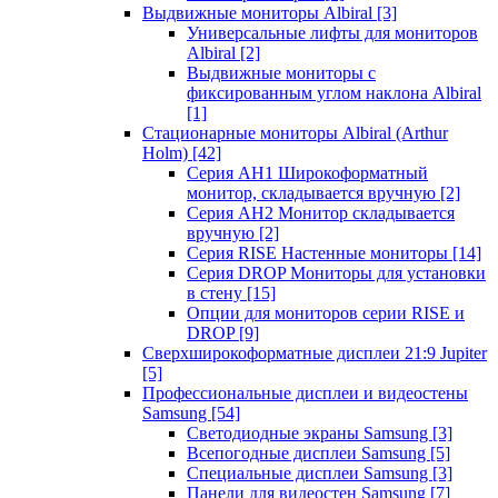
Выдвижные мониторы Albiral
[3]
Универсальные лифты для мониторов
Albiral
[2]
Выдвижные мониторы с
фиксированным углом наклона Albiral
[1]
Стационарные мониторы Albiral (Arthur
Holm)
[42]
Серия AH1 Широкоформатный
монитор, складывается вручную
[2]
Серия AH2 Монитор складывается
вручную
[2]
Серия RISE Настенные мониторы
[14]
Серия DROP Мониторы для установки
в стену
[15]
Опции для мониторов серии RISE и
DROP
[9]
Сверхширокоформатные дисплеи 21:9 Jupiter
[5]
Профессиональные дисплеи и видеостены
Samsung
[54]
Светодиодные экраны Samsung
[3]
Всепогодные дисплеи Samsung
[5]
Специальные дисплеи Samsung
[3]
Панели для видеостен Samsung
[7]