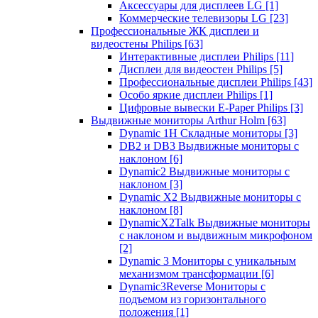
Аксессуары для дисплеев LG
[1]
Коммерческие телевизоры LG
[23]
Профессиональные ЖК дисплеи и
видеостены Philips
[63]
Интерактивные дисплеи Philips
[11]
Дисплеи для видеостен Philips
[5]
Профессиональные дисплеи Philips
[43]
Особо яркие дисплеи Philips
[1]
Цифровые вывески E-Paper Philips
[3]
Выдвижные мониторы Arthur Holm
[63]
Dynamic 1Н Складные мониторы
[3]
DB2 и DB3 Выдвижные мониторы с
наклоном
[6]
Dynamic2 Выдвижные мониторы с
наклоном
[3]
Dynamic X2 Выдвижные мониторы с
наклоном
[8]
DynamicX2Talk Выдвижные мониторы
с наклоном и выдвижным микрофоном
[2]
Dynamic 3 Мониторы с уникальным
механизмом трансформации
[6]
Dynamic3Reverse Мониторы с
подъемом из горизонтального
положения
[1]