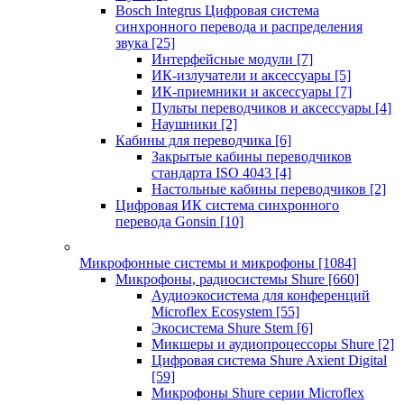
Bosch Integrus Цифровая система
синхронного перевода и распределения
звука
[25]
Интерфейсные модули
[7]
ИК-излучатели и аксессуары
[5]
ИК-приемники и аксессуары
[7]
Пульты переводчиков и аксессуары
[4]
Наушники
[2]
Кабины для переводчика
[6]
Закрытые кабины переводчиков
стандарта ISO 4043
[4]
Настольные кабины переводчиков
[2]
Цифровая ИК система синхронного
перевода Gonsin
[10]
Микрофонные системы и микрофоны
[1084]
Микрофоны, радиосистемы Shure
[660]
Аудиоэкосистема для конференций
Microflex Ecosystem
[55]
Экосистема Shure Stem
[6]
Микшеры и аудиопроцессоры Shure
[2]
Цифровая система Shure Axient Digital
[59]
Микрофоны Shure серии Microflex