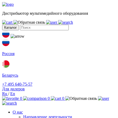
Дистрибьютор мультимедийного оборудования
Каталог
Россия
Беларусь
+7 495 640-75-57
Для дилеров
Ru
/
En
0
0
0
О нас
Направление деятельности