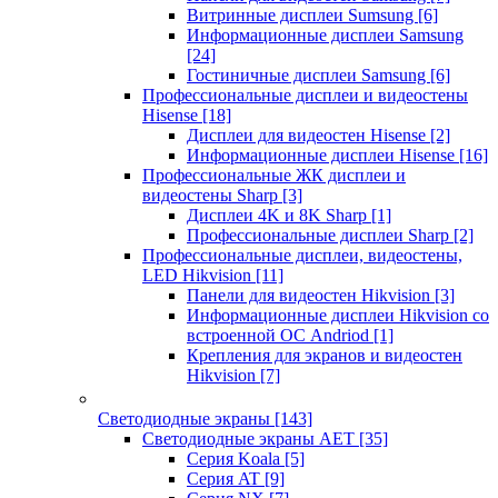
Витринные дисплеи Sumsung
[6]
Информационные дисплеи Samsung
[24]
Гостиничные дисплеи Samsung
[6]
Профессиональные дисплеи и видеостены
Hisense
[18]
Дисплеи для видеостен Hisense
[2]
Информационные дисплеи Hisense
[16]
Профессиональные ЖК дисплеи и
видеостены Sharp
[3]
Дисплеи 4K и 8K Sharp
[1]
Профессиональные дисплеи Sharp
[2]
Профессиональные дисплеи, видеостены,
LED Hikvision
[11]
Панели для видеостен Hikvision
[3]
Информационные дисплеи Hikvision со
встроенной ОС Andriod
[1]
Крепления для экранов и видеостен
Hikvision
[7]
Светодиодные экраны
[143]
Светодиодные экраны AET
[35]
Cерия Koala
[5]
Серия AT
[9]