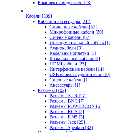
Комплекты видеостен
[28]
Кабели
[339]
Кабели и аксессуары
[212]
Спикерные кабели
[57]
Микрофонные кабели
[30]
Сетевые кабели
[67]
Инструментальный кабель
[1]
Аудиокабели
[3]
Кабельные оплетки
[1]
Коаксиальные кабели
[2]
HDMI кабели
[25]
Интерфейсные кабели
[14]
USB кабели / удлинители
[10]
Силовые кабели
[1]
Аксессуары
[1]
Разъёмы
[102]
Разъёмы XLR
[27]
Разъёмы BNC
[7]
Разъёмы POWERCON
[6]
Разъёмы RCA
[2]
Разъёмы RJ45
[3]
Разъёмы Jack
[25]
Разъёмы Speakon
[32]