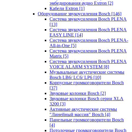
эмбедирования аудио Extron
[2]
Кабели Extron
[1]
Оборудование звукоусиления Bosch
[146]
Система звукоусиления Bosch PLENA
[13]
Система звукоусиления Bosch PLENA
EASY LINE
[14]
Система звукоусиления Bosch PLENA-
All-in-One
[5]
Система звукоусиления Bosch PLENA
Matrix
[5]
Система звукоусиления Bosch PLENA
VOICE ALARM SYSTEM
[8]
Музыкальные акустические системы
Bosch LB6/ LC6/ LP6
[10]
Корпусные громкоговорители Bosch
[37]
Звуковые колонки Bosch
[2]
Звуковые колонки Bosch серии XLA
3200
[3]
Активные акустические системы
"Линейный массив" Bosch
[4]
Панельные громкоговорители Bosch
[4]
Потолочные громкоговорители Bosch