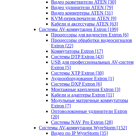
Видео разветвители ATEN
[30]
Видео удлинители ATEN
[79]
Видео конвертеры ATEN
[31]
KVM-переключатели ATEN
[9]
Кабели и аксессуары ATEN
[63]
Системы AV-коммутации Extron
[199]
Процессоры для видеостен Extron
[6]
Процессоры обработки видеосигналов
Extron
[22]
Коммутаторы Extron
[17]
Системы DTP Extron
[43]
USB для профессиональных AV-систем
Extron
[5]
Системы XTP Extron
[30]
Аудиооборудование Extron
[1]
Системы DXP Extron
[6]
Монтажные крепления Extron
[3]
Кабели и адаптеры Extron
[11]
Модульные матричные коммутаторы
Extron
[7]
Оптоволоконные удлинители Extron
[20]
Системы NAV Pro Extron
[28]
Системы AV-коммутации WyreStorm
[152]
Видео по IP WyreStorm
[35]