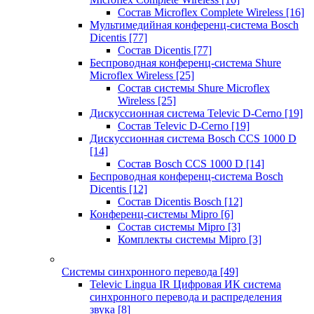
Состав Microflex Complete Wireless
[16]
Мультимедийная конференц-система Bosch
Dicentis
[77]
Состав Dicentis
[77]
Беспроводная конференц-система Shure
Microflex Wireless
[25]
Состав системы Shure Microflex
Wireless
[25]
Дискуссионная система Televic D-Cerno
[19]
Состав Televic D-Cerno
[19]
Дискуссионная система Bosch CCS 1000 D
[14]
Состав Bosch CCS 1000 D
[14]
Беспроводная конференц-система Bosch
Dicentis
[12]
Состав Dicentis Bosch
[12]
Конференц-системы Mipro
[6]
Состав системы Mipro
[3]
Комплекты системы Mipro
[3]
Системы синхронного перевода
[49]
Televic Lingua IR Цифровая ИК система
синхронного перевода и распределения
звука
[8]