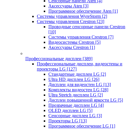
Сенсорные панели Aten
[4]
Аксессуары Aten
[3]
Программное обеспечение Aten
[1]
Системы управления WyreStorm
[2]
Системы управления Crestron
[23]
Проводные сенсорные панели Crestron
[10]
Системы управления Crestron
[7]
Видеосистемы Crestron
[5]
Аксессуары Crestron
[1]
Профессиональные дисплеи
[389]
Профессиональные дисплеи, видеостены и
проекторы LG
[127]
Стандартные дисплеи LG
[2]
Ultra HD дисплеи LG
[26]
Дисплеи для видеостен LG
[13]
Комплекты видеостен LG
[28]
Ultra Stretch дисплеи LG
[2]
Дисплеи повышенной яркости LG
[5]
Прозрачные дисплеи LG
[4]
OLED дисплеи LG
[5]
Сенсорные дисплеи LG
[3]
Проекторы LG
[13]
Программное обеспечение LG
[1]