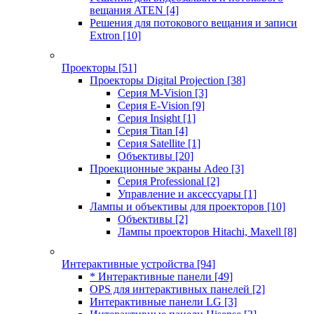
вещания ATEN
[4]
Решения для потокового вещания и записи
Extron
[10]
Проекторы
[51]
Проекторы Digital Projection
[38]
Серия M-Vision
[3]
Серия E-Vision
[9]
Серия Insight
[1]
Серия Titan
[4]
Серия Satellite
[1]
Объективы
[20]
Проекционные экраны Adeo
[3]
Серия Professional
[2]
Управление и аксессуары
[1]
Лампы и объективы для проекторов
[10]
Объективы
[2]
Лампы проекторов Hitachi, Maxell
[8]
Интерактивные устройства
[94]
* Интерактивные панели
[49]
OPS для интерактивных панелей
[2]
Интерактивные панели LG
[3]