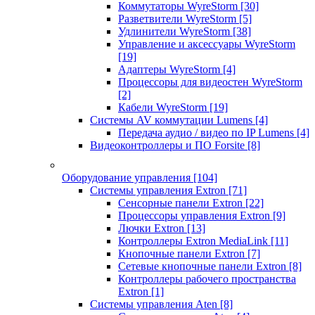
Коммутаторы WyreStorm
[30]
Разветвители WyreStorm
[5]
Удлинители WyreStorm
[38]
Управление и аксессуары WyreStorm
[19]
Адаптеры WyreStorm
[4]
Процессоры для видеостен WyreStorm
[2]
Кабели WyreStorm
[19]
Системы AV коммутации Lumens
[4]
Передача аудио / видео по IP Lumens
[4]
Видеоконтроллеры и ПО Forsite
[8]
Оборудование управления
[104]
Системы управления Extron
[71]
Сенсорные панели Extron
[22]
Процессоры управления Extron
[9]
Лючки Extron
[13]
Контроллеры Extron MediaLink
[11]
Кнопочные панели Extron
[7]
Сетевые кнопочные панели Extron
[8]
Контроллеры рабочего пространства
Extron
[1]
Системы управления Aten
[8]