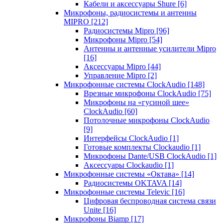
Кабели и аксессуары Shure
[6]
Микрофоны, радиосистемы и антенны
MIPRO
[212]
Радиосистемы Mipro
[96]
Микрофоны Mipro
[54]
Антенны и антенные усилители Mipro
[16]
Аксессуары Mipro
[44]
Управление Mipro
[2]
Микрофонные системы ClockAudio
[148]
Врезные микрофоны ClockAudio
[75]
Микрофоны на «гусиной шее»
ClockAudio
[60]
Потолочные микрофоны ClockAudio
[9]
Интерфейсы ClockAudio
[1]
Готовые комплекты Clockaudio
[1]
Микрофоны Dante/USB ClockAudio
[1]
Аксессуары Clockaudio
[1]
Микрофонные системы «Октава»
[14]
Радиосистемы OKTAVA
[14]
Микрофонные системы Televic
[16]
Цифровая беспроводная система связи
Unite
[16]
Микрофоны Biamp
[17]