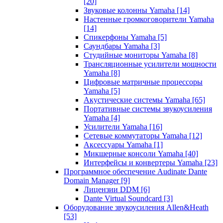
[20]
Звуковые колонны Yamaha
[14]
Настенные громкоговорители Yamaha
[14]
Спикерфоны Yamaha
[5]
Саундбары Yamaha
[3]
Студийные мониторы Yamaha
[8]
Трансляционные усилители мощности
Yamaha
[8]
Цифровые матричные процессоры
Yamaha
[5]
Акустические системы Yamaha
[65]
Портативные системы звукоусиления
Yamaha
[4]
Усилители Yamaha
[16]
Сетевые коммутаторы Yamaha
[12]
Аксессуары Yamaha
[1]
Микшерные консоли Yamaha
[40]
Интерфейсы и конвертеры Yamaha
[23]
Программное обеспечение Audinate Dante
Domain Manager
[9]
Лицензии DDM
[6]
Dante Virtual Soundcard
[3]
Оборудование звукоусиления Allen&Heath
[53]