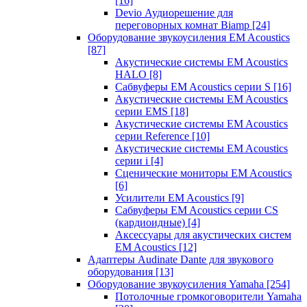
[16]
Devio Аудиорешение для
переговорных комнат Biamp
[24]
Оборудование звукоусиления EM Acoustics
[87]
Акустические системы EM Acoustics
HALO
[8]
Сабвуферы EM Acoustics серии S
[16]
Акустические системы EM Acoustics
серии EMS
[18]
Акустические системы EM Acoustics
серии Reference
[10]
Акустические системы EM Acoustics
серии i
[4]
Сценические мониторы EM Acoustics
[6]
Усилители EM Acoustics
[9]
Сабвуферы EM Acoustics серии CS
(кардиоидные)
[4]
Аксессуары для акустических систем
EM Acoustics
[12]
Адаптеры Audinate Dante для звукового
оборудования
[13]
Оборудование звукоусиления Yamaha
[254]
Потолочные громкоговорители Yamaha