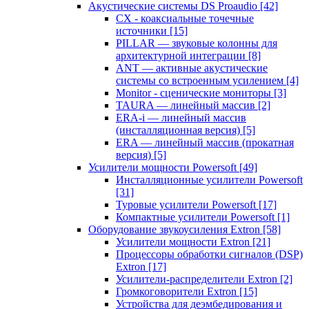
Акустические системы DS Proaudio
[42]
CX - коаксиальные точечные
источники
[15]
PILLAR — звуковые колонны для
архитектурной интеграции
[8]
ANT — активные акустические
системы со встроенным усилением
[4]
Monitor - сценические мониторы
[3]
TAURA — линейный массив
[2]
ERA-i — линейный массив
(инсталляционная версия)
[5]
ERA — линейный массив (прокатная
версия)
[5]
Усилители мощности Powersoft
[49]
Инсталляционные усилители Powersoft
[31]
Туровые усилители Powersoft
[17]
Компактные усилители Powersoft
[1]
Оборудование звукоусиления Extron
[58]
Усилители мощности Extron
[21]
Процессоры обработки сигналов (DSP)
Extron
[17]
Усилители-распределители Extron
[2]
Громкоговорители Extron
[15]
Устройства для деэмбедирования и