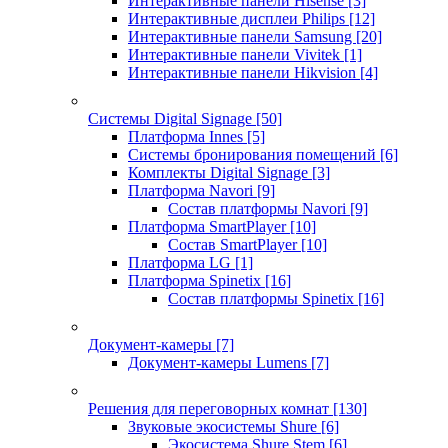
Интерактивные панели Hisense
[3]
Интерактивные дисплеи Philips
[12]
Интерактивные панели Samsung
[20]
Интерактивные панели Vivitek
[1]
Интерактивные панели Hikvision
[4]
Системы Digital Signage
[50]
Платформа Innes
[5]
Системы бронирования помещений
[6]
Комплекты Digital Signage
[3]
Платформа Navori
[9]
Состав платформы Navori
[9]
Платформа SmartPlayer
[10]
Состав SmartPlayer
[10]
Платформа LG
[1]
Платформа Spinetix
[16]
Состав платформы Spinetix
[16]
Документ-камеры
[7]
Документ-камеры Lumens
[7]
Решения для переговорных комнат
[130]
Звуковые экосистемы Shure
[6]
Экосистема Shure Stem
[6]