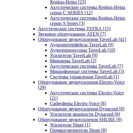
Renkus-Heinz
[23]
Акустические системы Renkus-Heinz
серии C SERIES
[12]
Акустические системы Renkus-Heinz
серии S Series
[3]
Акустические системы TEFRA
[15]
Звуковое оборудование ATEN
[7]
Оборудование звукоусиления TaverLab
[41]
Аудиоинтерфейсы TaverLab
[9]
Аудиопроцессоры TaverLab
[10]
Усилители TaverLab
[9]
Микшеры TaverLab
[2]
Акустические системы TaverLab
[7]
Микрофонные системы TaverLab
[3]
Системы управления TaverLab
[1]
Оборудование звукоусиления Electro-Voice
[29]
Акустические системы Electro-Voice
[21]
Сабвуферы Electro-Voice
[8]
Оборудование звукоусиления Dynacord
[8]
Усилители мощности Dynacord
[8]
Оборудование звукоусиления SHURE
[9]
Усилители Shure
[1]
Громкоговорители Shure
[8]