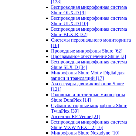
[128]
Беспроводная микрофонная система
Shure QLX-D
[9]
Беспроводная микрофонная система
Shure ULX-D
[10]
Беспроводная микрофонная система
Shure BLX-R
[32]
Системы персонального мониторинга
[16]
Проводные микрофоны Shure
[62]
Программное обеспечение Shure
[3]
Беспроводная микрофонная система
Shure SLX-D
[34]
Микрофоны Shure Motiv Digital для
записи и трансляций
[17]
Аксессуары для микрофонов Shure
[121]
Головные и петличные микрофоны
Shure DuraPlex
[14]
Субминиатюрные микрофоны Shure
TwinPlex
[39]
Антенны RF Venue
[21]
Беспроводная микрофонная система
Shure MXW NEXT 2
[16]
Микрофоны Shure Nexadyne
[10]