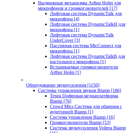
Выдвижные механизмы Arthur Holm для
микрофонов и громкоговорителей
[17]
Лифтовая система DynamicTalk для
микрофона
[4]
Лифтовая система DynamicTalkH для
микрофона
[1]
Лифтовая система DynamicTalk
UnderCover
[3]
Пассивная система MicConnect для
микрофона
[1]
Лифтовая система DynamicTalkB для
настольного микрофона
[1]
Встраиваемые громкоговорители
Arthur Holm
[1]
Оборудование звукоусиления
[1150]
Системы управления звуком Biamp
[186]
Tesira Цифровая медиаплатформа
Biamp
[76]
Crowd Mics Система для общения с
аудиторией Biamp
[1]
Система управления Biamp
[16]
Громкоговорители Biamp
[53]
Система звукоусиления Voltera Biamp