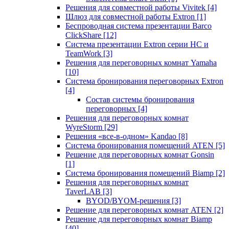
Решения для совместной работы Vivitek
[4]
Шлюз для совместной работы Extron
[1]
Беспроводная система презентации Barco
ClickShare
[12]
Система презентации Extron серии HC и
TeamWork
[3]
Решения для переговорных комнат Yamaha
[10]
Система бронирования переговорных Extron
[4]
Состав системы бронирования
переговорных
[4]
Решения для переговорных комнат
WyreStorm
[29]
Решения «все-в-одном» Kandao
[8]
Система бронирования помещений ATEN
[5]
Решение для переговорных комнат Gonsin
[1]
Система бронирования помещений Biamp
[2]
Решения для переговорных комнат
TaverLAB
[3]
BYOD/BYOM-решения
[3]
Решение для переговорных комнат ATEN
[2]
Решение для переговорных комнат Biamp
[40]