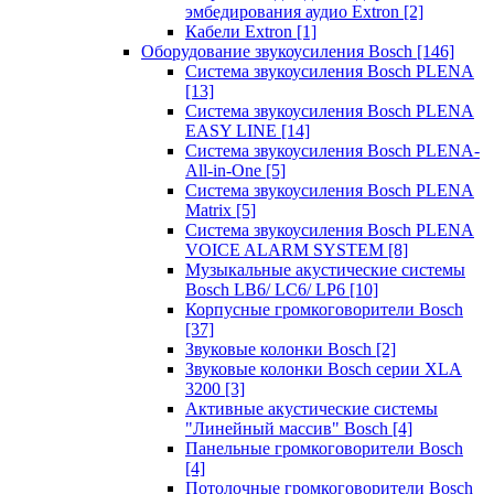
эмбедирования аудио Extron
[2]
Кабели Extron
[1]
Оборудование звукоусиления Bosch
[146]
Система звукоусиления Bosch PLENA
[13]
Система звукоусиления Bosch PLENA
EASY LINE
[14]
Система звукоусиления Bosch PLENA-
All-in-One
[5]
Система звукоусиления Bosch PLENA
Matrix
[5]
Система звукоусиления Bosch PLENA
VOICE ALARM SYSTEM
[8]
Музыкальные акустические системы
Bosch LB6/ LC6/ LP6
[10]
Корпусные громкоговорители Bosch
[37]
Звуковые колонки Bosch
[2]
Звуковые колонки Bosch серии XLA
3200
[3]
Активные акустические системы
"Линейный массив" Bosch
[4]
Панельные громкоговорители Bosch
[4]
Потолочные громкоговорители Bosch