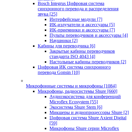
Bosch Integrus Цифровая система
синхронного перевода и распределения
звука
[25]
Интерфейсные модули
[7]
ИК-излучатели и аксессуары
[5]
ИК-приемники и аксессуары
[7]
Пульты переводчиков и аксессуары
[4]
Наушники
[2]
Кабины для переводчика
[6]
Закрытые кабины переводчиков
стандарта ISO 4043
[4]
Настольные кабины переводчиков
[2]
Цифровая ИК система синхронного
перевода Gonsin
[10]
Микрофонные системы и микрофоны
[1084]
Микрофоны, радиосистемы Shure
[660]
Аудиоэкосистема для конференций
Microflex Ecosystem
[55]
Экосистема Shure Stem
[6]
Микшеры и аудиопроцессоры Shure
[2]
Цифровая система Shure Axient Digital
[59]
Микрофоны Shure серии Microflex