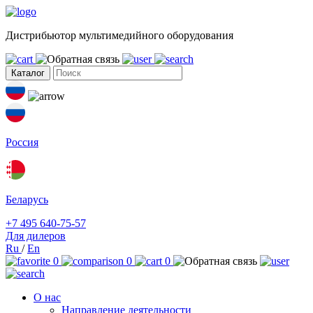
Дистрибьютор мультимедийного оборудования
Каталог
Россия
Беларусь
+7 495 640-75-57
Для дилеров
Ru
/
En
0
0
0
О нас
Направление деятельности