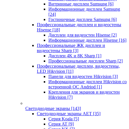
Витринные дисплеи Sumsung
[6]
Информационные дисплеи Samsung
[24]
Гостиничные дисплеи Samsung
[6]
Профессиональные дисплеи и видеостены
Hisense
[18]
Дисплеи для видеостен Hisense
[2]
Информационные дисплеи Hisense
[16]
Профессиональные ЖК дисплеи и
видеостены Sharp
[3]
Дисплеи 4K и 8K Sharp
[1]
Профессиональные дисплеи Sharp
[2]
Профессиональные дисплеи, видеостены,
LED Hikvision
[11]
Панели для видеостен Hikvision
[3]
Информационные дисплеи Hikvision со
встроенной ОС Andriod
[1]
Крепления для экранов и видеостен
Hikvision
[7]
Светодиодные экраны
[143]
Светодиодные экраны AET
[35]
Cерия Koala
[5]
Серия AT
[9]