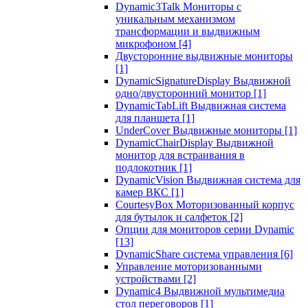
Dynamic3Talk Мониторы с
уникальным механизмом
трансформации и выдвижным
микрофоном
[4]
Двусторонние выдвижные мониторы
[1]
DynamicSignatureDisplay Выдвижной
одно/двусторонний монитор
[1]
DynamicTabLift Выдвижная система
для планшета
[1]
UnderCover Выдвижные мониторы
[1]
DynamicChairDisplay Выдвижной
монитор для встраивания в
подлокотник
[1]
DynamicVision Выдвижная система для
камер ВКС
[1]
CourtesyBox Моторизованный корпус
для бутылок и салфеток
[2]
Опции для мониторов серии Dynamic
[13]
DynamicShare система управления
[6]
Управление моторизованными
устройствами
[2]
Dynamic4 Выдвижной мультимедиа
стол переговоров
[1]