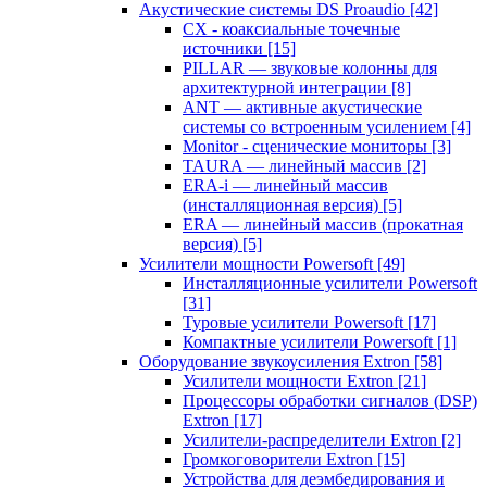
Акустические системы DS Proaudio
[42]
CX - коаксиальные точечные
источники
[15]
PILLAR — звуковые колонны для
архитектурной интеграции
[8]
ANT — активные акустические
системы со встроенным усилением
[4]
Monitor - сценические мониторы
[3]
TAURA — линейный массив
[2]
ERA-i — линейный массив
(инсталляционная версия)
[5]
ERA — линейный массив (прокатная
версия)
[5]
Усилители мощности Powersoft
[49]
Инсталляционные усилители Powersoft
[31]
Туровые усилители Powersoft
[17]
Компактные усилители Powersoft
[1]
Оборудование звукоусиления Extron
[58]
Усилители мощности Extron
[21]
Процессоры обработки сигналов (DSP)
Extron
[17]
Усилители-распределители Extron
[2]
Громкоговорители Extron
[15]
Устройства для деэмбедирования и