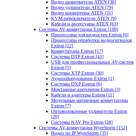
Видео разветвители ATEN
[30]
Видео удлинители ATEN
[79]
Видео конвертеры ATEN
[31]
KVM-переключатели ATEN
[9]
Кабели и аксессуары ATEN
[63]
Системы AV-коммутации Extron
[199]
Процессоры для видеостен Extron
[6]
Процессоры обработки видеосигналов
Extron
[22]
Коммутаторы Extron
[17]
Системы DTP Extron
[43]
USB для профессиональных AV-систем
Extron
[5]
Системы XTP Extron
[30]
Аудиооборудование Extron
[1]
Системы DXP Extron
[6]
Монтажные крепления Extron
[3]
Кабели и адаптеры Extron
[11]
Модульные матричные коммутаторы
Extron
[7]
Оптоволоконные удлинители Extron
[20]
Системы NAV Pro Extron
[28]
Системы AV-коммутации WyreStorm
[152]
Видео по IP WyreStorm
[35]