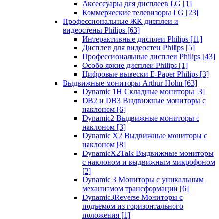
Аксессуары для дисплеев LG
[1]
Коммерческие телевизоры LG
[23]
Профессиональные ЖК дисплеи и
видеостены Philips
[63]
Интерактивные дисплеи Philips
[11]
Дисплеи для видеостен Philips
[5]
Профессиональные дисплеи Philips
[43]
Особо яркие дисплеи Philips
[1]
Цифровые вывески E-Paper Philips
[3]
Выдвижные мониторы Arthur Holm
[63]
Dynamic 1Н Складные мониторы
[3]
DB2 и DB3 Выдвижные мониторы с
наклоном
[6]
Dynamic2 Выдвижные мониторы с
наклоном
[3]
Dynamic X2 Выдвижные мониторы с
наклоном
[8]
DynamicX2Talk Выдвижные мониторы
с наклоном и выдвижным микрофоном
[2]
Dynamic 3 Мониторы с уникальным
механизмом трансформации
[6]
Dynamic3Reverse Мониторы с
подъемом из горизонтального
положения
[1]