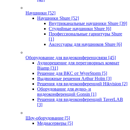
Наушники
[52]
Наушники Shure
[52]
Внутриканальные наушники Shure
[39]
Студийные наушники Shure
[6]
Профессиональные гарнитуры Shure
[1]
Аксессуары для наушников Shure
[6]
Оборудование для видеоконференцсвязи
[45]
Аудиорешение для переговорных комнат
Biamp
[31]
Решение для ВКС от WyreStorm
[5]
Выдвижные решения Arthur Holm
[3]
Решения для видеоконференций Hikvision
[2]
Оборудование для аудио- и
видеоконференций Gonsin
[1]
Решения для видеоконференций TaverLAB
[3]
Шоу-оборудование
[5]
Медиасерверы
[5]