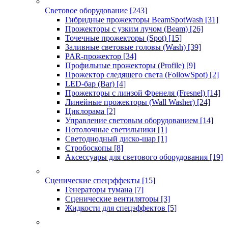
Световое оборудование
[243]
Гибридные прожекторы BeamSpotWash
[31]
Прожекторы с узким лучом (Beam)
[26]
Точечные прожекторы (Spot)
[15]
Заливные световые головы (Wash)
[39]
PAR-прожектор
[34]
Профильные прожекторы (Profile)
[9]
Прожектор следящего света (FollowSpot)
[2]
LED-бар (Bar)
[4]
Прожекторы с линзой Френеля (Fresnel)
[14]
Линейные прожекторы (Wall Washer)
[24]
Циклорама
[2]
Управление световым оборудованием
[14]
Потолочные светильники
[1]
Светодиодный диско-шар
[1]
Стробоскопы
[8]
Аксессуары для светового оборудования
[19]
Сценические спецэффекты
[15]
Генераторы тумана
[7]
Сценические вентиляторы
[3]
Жидкости для спецэффектов
[5]