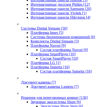
Интерактивные панели Hisense
[3]
Интерактивные дисплеи Philips
[12]
Интерактивные панели Samsung
[20]
Интерактивные панели Vivitek
[1]
Интерактивные панели Hikvision
[4]
Системы Digital Signage
[50]
Платформа Innes
[5]
Системы бронирования помещений
[6]
Комплекты Digital Signage
[3]
Платформа Navori
[9]
Состав платформы Navori
[9]
Платформа SmartPlayer
[10]
Состав SmartPlayer
[10]
Платформа LG
[1]
Платформа Spinetix
[16]
Состав платформы Spinetix
[16]
Документ-камеры
[7]
Документ-камеры Lumens
[7]
Решения для переговорных комнат
[130]
Звуковые экосистемы Shure
[6]
Экосистема Shure Stem
[6]