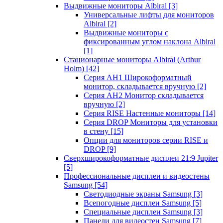
Выдвижные мониторы Albiral
[3]
Универсальные лифты для мониторов
Albiral
[2]
Выдвижные мониторы с
фиксированным углом наклона Albiral
[1]
Стационарные мониторы Albiral (Arthur
Holm)
[42]
Серия AH1 Широкоформатный
монитор, складывается вручную
[2]
Серия AH2 Монитор складывается
вручную
[2]
Серия RISE Настенные мониторы
[14]
Серия DROP Мониторы для установки
в стену
[15]
Опции для мониторов серии RISE и
DROP
[9]
Сверхширокоформатные дисплеи 21:9 Jupiter
[5]
Профессиональные дисплеи и видеостены
Samsung
[54]
Светодиодные экраны Samsung
[3]
Всепогодные дисплеи Samsung
[5]
Специальные дисплеи Samsung
[3]
Панели для видеостен Samsung
[7]