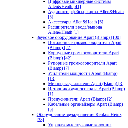
Цифровые микшерные системы
Allen&Heath
[41]
Аудиоинтерфейсы, карты Allen&Heath
[5]
Аксессуары Allen&Heath
[6]
Расширители ввода/вывода
Allen&Heath
[1]
Звуковое оборудование Apart (Biamp)
[100]
Потолочные громкоговорители Apart
(Biamp)
[27]
Корпусные громкоговорители Apart
(Biamp)
[42]
Рупорные громкоговорители Apart
(Biamp)
[7]
Усилители мощности Apart (Biamp)
[13]
Микшеры-усилители Apart (Biamp)
[3]
Источники аудиосигнала Apart (Biamp)
[1]
Предусилители Apart (Biamp)
[2]
Кабельные органайзеры Apart (Biamp)
[5]
Оборудование звукоусиления Renkus-Heinz
[38]
Управляемые звуковые колонны