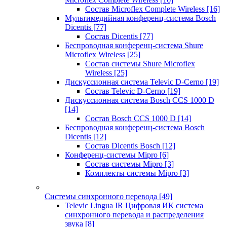
Состав Microflex Complete Wireless
[16]
Мультимедийная конференц-система Bosch
Dicentis
[77]
Состав Dicentis
[77]
Беспроводная конференц-система Shure
Microflex Wireless
[25]
Состав системы Shure Microflex
Wireless
[25]
Дискуссионная система Televic D-Cerno
[19]
Состав Televic D-Cerno
[19]
Дискуссионная система Bosch CCS 1000 D
[14]
Состав Bosch CCS 1000 D
[14]
Беспроводная конференц-система Bosch
Dicentis
[12]
Состав Dicentis Bosch
[12]
Конференц-системы Mipro
[6]
Состав системы Mipro
[3]
Комплекты системы Mipro
[3]
Системы синхронного перевода
[49]
Televic Lingua IR Цифровая ИК система
синхронного перевода и распределения
звука
[8]