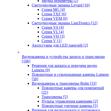
Медиа периметры
[2]
Светодиодные экраны Leyard
[16]
Серия MG
[4]
Серия TXF
[6]
Серия VEM
[6]
Светодиодные экраны LianTronics
[12]
Серия VA
[4]
Серия VL
[4]
Серия VH
[3]
Серия V
[1]
Аксессуары для LED панелей
[2]
Видеокамеры и устройства записи и трансляции
[106]
Решения для захвата и передачи видео
Lumens
[9]
Поворотные и стационарные камеры Lumens
[50]
Видеокамеры и трансиверы Bolin
[33]
Поворотные камеры для помещений
[21]
Трансиверы
[5]
Пульты управления камерами
[2]
Поворотные уличные камеры
[5]
Решения для видеозахвата и потокового