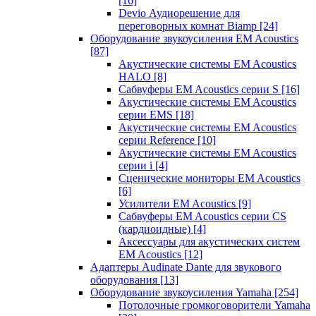
[16]
Devio Аудиорешение для
переговорных комнат Biamp
[24]
Оборудование звукоусиления EM Acoustics
[87]
Акустические системы EM Acoustics
HALO
[8]
Сабвуферы EM Acoustics серии S
[16]
Акустические системы EM Acoustics
серии EMS
[18]
Акустические системы EM Acoustics
серии Reference
[10]
Акустические системы EM Acoustics
серии i
[4]
Сценические мониторы EM Acoustics
[6]
Усилители EM Acoustics
[9]
Сабвуферы EM Acoustics серии CS
(кардиоидные)
[4]
Аксессуары для акустических систем
EM Acoustics
[12]
Адаптеры Audinate Dante для звукового
оборудования
[13]
Оборудование звукоусиления Yamaha
[254]
Потолочные громкоговорители Yamaha