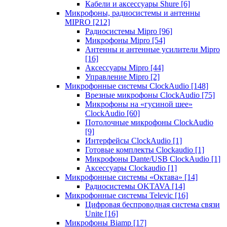
Кабели и аксессуары Shure
[6]
Микрофоны, радиосистемы и антенны
MIPRO
[212]
Радиосистемы Mipro
[96]
Микрофоны Mipro
[54]
Антенны и антенные усилители Mipro
[16]
Аксессуары Mipro
[44]
Управление Mipro
[2]
Микрофонные системы ClockAudio
[148]
Врезные микрофоны ClockAudio
[75]
Микрофоны на «гусиной шее»
ClockAudio
[60]
Потолочные микрофоны ClockAudio
[9]
Интерфейсы ClockAudio
[1]
Готовые комплекты Clockaudio
[1]
Микрофоны Dante/USB ClockAudio
[1]
Аксессуары Clockaudio
[1]
Микрофонные системы «Октава»
[14]
Радиосистемы OKTAVA
[14]
Микрофонные системы Televic
[16]
Цифровая беспроводная система связи
Unite
[16]
Микрофоны Biamp
[17]