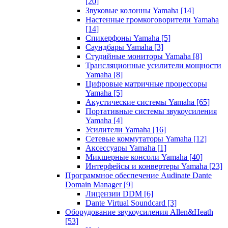
[20]
Звуковые колонны Yamaha
[14]
Настенные громкоговорители Yamaha
[14]
Спикерфоны Yamaha
[5]
Саундбары Yamaha
[3]
Студийные мониторы Yamaha
[8]
Трансляционные усилители мощности
Yamaha
[8]
Цифровые матричные процессоры
Yamaha
[5]
Акустические системы Yamaha
[65]
Портативные системы звукоусиления
Yamaha
[4]
Усилители Yamaha
[16]
Сетевые коммутаторы Yamaha
[12]
Аксессуары Yamaha
[1]
Микшерные консоли Yamaha
[40]
Интерфейсы и конвертеры Yamaha
[23]
Программное обеспечение Audinate Dante
Domain Manager
[9]
Лицензии DDM
[6]
Dante Virtual Soundcard
[3]
Оборудование звукоусиления Allen&Heath
[53]