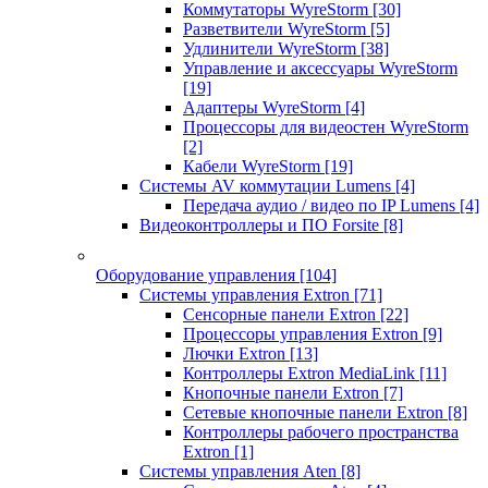
Коммутаторы WyreStorm
[30]
Разветвители WyreStorm
[5]
Удлинители WyreStorm
[38]
Управление и аксессуары WyreStorm
[19]
Адаптеры WyreStorm
[4]
Процессоры для видеостен WyreStorm
[2]
Кабели WyreStorm
[19]
Системы AV коммутации Lumens
[4]
Передача аудио / видео по IP Lumens
[4]
Видеоконтроллеры и ПО Forsite
[8]
Оборудование управления
[104]
Системы управления Extron
[71]
Сенсорные панели Extron
[22]
Процессоры управления Extron
[9]
Лючки Extron
[13]
Контроллеры Extron MediaLink
[11]
Кнопочные панели Extron
[7]
Сетевые кнопочные панели Extron
[8]
Контроллеры рабочего пространства
Extron
[1]
Системы управления Aten
[8]