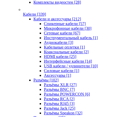
Комплекты видеостен
[28]
Кабели
[339]
Кабели и аксессуары
[212]
Спикерные кабели
[57]
Микрофонные кабели
[30]
Сетевые кабели
[67]
Инструментальный кабель
[1]
Аудиокабели
[3]
Кабельные оплетки
[1]
Коаксиальные кабели
[2]
HDMI кабели
[25]
Интерфейсные кабели
[14]
USB кабели / удлинители
[10]
Силовые кабели
[1]
Аксессуары
[1]
Разъёмы
[102]
Разъёмы XLR
[27]
Разъёмы BNC
[7]
Разъёмы POWERCON
[6]
Разъёмы RCA
[2]
Разъёмы RJ45
[3]
Разъёмы Jack
[25]
Разъёмы Speakon
[32]