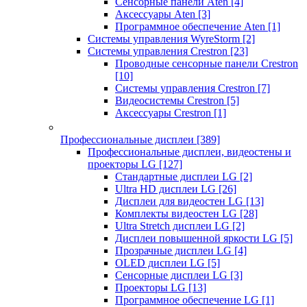
Сенсорные панели Aten
[4]
Аксессуары Aten
[3]
Программное обеспечение Aten
[1]
Системы управления WyreStorm
[2]
Системы управления Crestron
[23]
Проводные сенсорные панели Crestron
[10]
Системы управления Crestron
[7]
Видеосистемы Crestron
[5]
Аксессуары Crestron
[1]
Профессиональные дисплеи
[389]
Профессиональные дисплеи, видеостены и
проекторы LG
[127]
Стандартные дисплеи LG
[2]
Ultra HD дисплеи LG
[26]
Дисплеи для видеостен LG
[13]
Комплекты видеостен LG
[28]
Ultra Stretch дисплеи LG
[2]
Дисплеи повышенной яркости LG
[5]
Прозрачные дисплеи LG
[4]
OLED дисплеи LG
[5]
Сенсорные дисплеи LG
[3]
Проекторы LG
[13]
Программное обеспечение LG
[1]