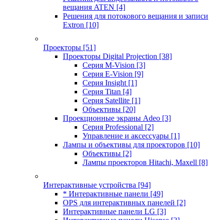
вещания ATEN
[4]
Решения для потокового вещания и записи
Extron
[10]
Проекторы
[51]
Проекторы Digital Projection
[38]
Серия M-Vision
[3]
Серия E-Vision
[9]
Серия Insight
[1]
Серия Titan
[4]
Серия Satellite
[1]
Объективы
[20]
Проекционные экраны Adeo
[3]
Серия Professional
[2]
Управление и аксессуары
[1]
Лампы и объективы для проекторов
[10]
Объективы
[2]
Лампы проекторов Hitachi, Maxell
[8]
Интерактивные устройства
[94]
* Интерактивные панели
[49]
OPS для интерактивных панелей
[2]
Интерактивные панели LG
[3]