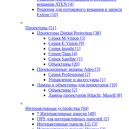
вещания ATEN
[4]
Решения для потокового вещания и записи
Extron
[10]
Проекторы
[51]
Проекторы Digital Projection
[38]
Серия M-Vision
[3]
Серия E-Vision
[9]
Серия Insight
[1]
Серия Titan
[4]
Серия Satellite
[1]
Объективы
[20]
Проекционные экраны Adeo
[3]
Серия Professional
[2]
Управление и аксессуары
[1]
Лампы и объективы для проекторов
[10]
Объективы
[2]
Лампы проекторов Hitachi, Maxell
[8]
Интерактивные устройства
[94]
* Интерактивные панели
[49]
OPS для интерактивных панелей
[2]
Интерактивные панели LG
[3]