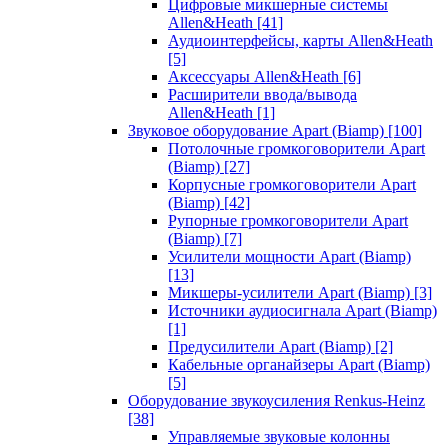
Цифровые микшерные системы
Allen&Heath
[41]
Аудиоинтерфейсы, карты Allen&Heath
[5]
Аксессуары Allen&Heath
[6]
Расширители ввода/вывода
Allen&Heath
[1]
Звуковое оборудование Apart (Biamp)
[100]
Потолочные громкоговорители Apart
(Biamp)
[27]
Корпусные громкоговорители Apart
(Biamp)
[42]
Рупорные громкоговорители Apart
(Biamp)
[7]
Усилители мощности Apart (Biamp)
[13]
Микшеры-усилители Apart (Biamp)
[3]
Источники аудиосигнала Apart (Biamp)
[1]
Предусилители Apart (Biamp)
[2]
Кабельные органайзеры Apart (Biamp)
[5]
Оборудование звукоусиления Renkus-Heinz
[38]
Управляемые звуковые колонны