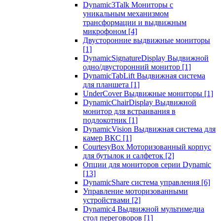
Dynamic3Talk Мониторы с
уникальным механизмом
трансформации и выдвижным
микрофоном
[4]
Двусторонние выдвижные мониторы
[1]
DynamicSignatureDisplay Выдвижной
одно/двусторонний монитор
[1]
DynamicTabLift Выдвижная система
для планшета
[1]
UnderCover Выдвижные мониторы
[1]
DynamicChairDisplay Выдвижной
монитор для встраивания в
подлокотник
[1]
DynamicVision Выдвижная система для
камер ВКС
[1]
CourtesyBox Моторизованный корпус
для бутылок и салфеток
[2]
Опции для мониторов серии Dynamic
[13]
DynamicShare система управления
[6]
Управление моторизованными
устройствами
[2]
Dynamic4 Выдвижной мультимедиа
стол переговоров
[1]