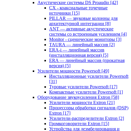
Акустические системы DS Proaudio
[42]
CX - коаксиальные точечные
источники
[15]
PILLAR — звуковые колонны для
архитектурной интеграции
[8]
ANT — активные акустические
системы со встроенным усилением
[4]
Monitor - сценические мониторы
[3]
TAURA — линейный массив
[2]
ERA-i — линейный массив
(инсталляционная версия)
[5]
ERA — линейный массив (прокатная
версия)
[5]
Усилители мощности Powersoft
[49]
Инсталляционные усилители Powersoft
[31]
Туровые усилители Powersoft
[17]
Компактные усилители Powersoft
[1]
Оборудование звукоусиления Extron
[58]
Усилители мощности Extron
[21]
Процессоры обработки сигналов (DSP)
Extron
[17]
Усилители-распределители Extron
[2]
Громкоговорители Extron
[15]
Устройства для деэмбедирования и