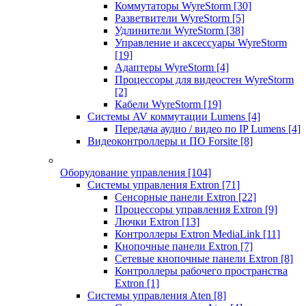
Коммутаторы WyreStorm
[30]
Разветвители WyreStorm
[5]
Удлинители WyreStorm
[38]
Управление и аксессуары WyreStorm
[19]
Адаптеры WyreStorm
[4]
Процессоры для видеостен WyreStorm
[2]
Кабели WyreStorm
[19]
Системы AV коммутации Lumens
[4]
Передача аудио / видео по IP Lumens
[4]
Видеоконтроллеры и ПО Forsite
[8]
Оборудование управления
[104]
Системы управления Extron
[71]
Сенсорные панели Extron
[22]
Процессоры управления Extron
[9]
Лючки Extron
[13]
Контроллеры Extron MediaLink
[11]
Кнопочные панели Extron
[7]
Сетевые кнопочные панели Extron
[8]
Контроллеры рабочего пространства
Extron
[1]
Системы управления Aten
[8]