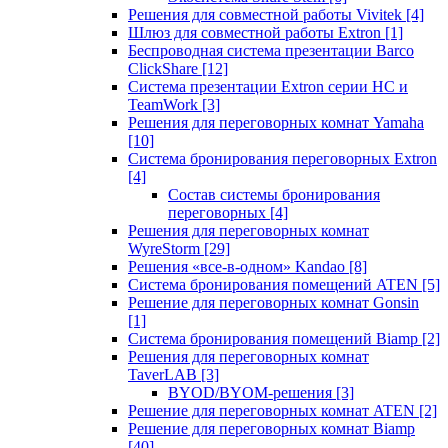
Решения для совместной работы Vivitek
[4]
Шлюз для совместной работы Extron
[1]
Беспроводная система презентации Barco
ClickShare
[12]
Система презентации Extron серии HC и
TeamWork
[3]
Решения для переговорных комнат Yamaha
[10]
Система бронирования переговорных Extron
[4]
Состав системы бронирования
переговорных
[4]
Решения для переговорных комнат
WyreStorm
[29]
Решения «все-в-одном» Kandao
[8]
Система бронирования помещений ATEN
[5]
Решение для переговорных комнат Gonsin
[1]
Система бронирования помещений Biamp
[2]
Решения для переговорных комнат
TaverLAB
[3]
BYOD/BYOM-решения
[3]
Решение для переговорных комнат ATEN
[2]
Решение для переговорных комнат Biamp
[40]