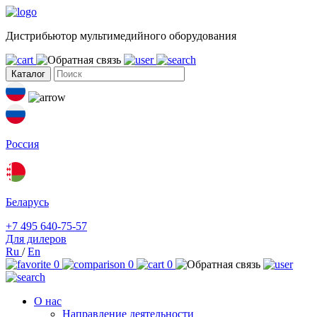
Дистрибьютор мультимедийного оборудования
Каталог
Россия
Беларусь
+7 495 640-75-57
Для дилеров
Ru
/
En
0
0
0
О нас
Направление деятельности