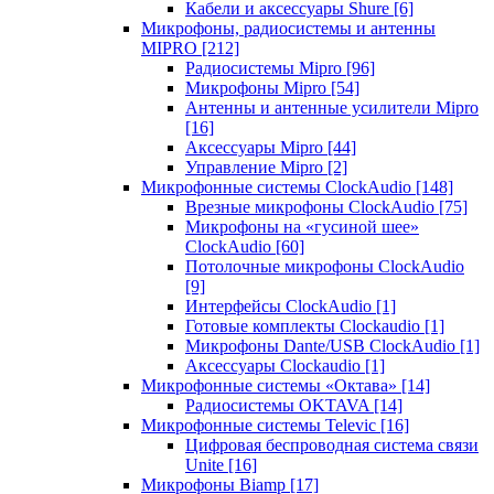
Кабели и аксессуары Shure
[6]
Микрофоны, радиосистемы и антенны
MIPRO
[212]
Радиосистемы Mipro
[96]
Микрофоны Mipro
[54]
Антенны и антенные усилители Mipro
[16]
Аксессуары Mipro
[44]
Управление Mipro
[2]
Микрофонные системы ClockAudio
[148]
Врезные микрофоны ClockAudio
[75]
Микрофоны на «гусиной шее»
ClockAudio
[60]
Потолочные микрофоны ClockAudio
[9]
Интерфейсы ClockAudio
[1]
Готовые комплекты Clockaudio
[1]
Микрофоны Dante/USB ClockAudio
[1]
Аксессуары Clockaudio
[1]
Микрофонные системы «Октава»
[14]
Радиосистемы OKTAVA
[14]
Микрофонные системы Televic
[16]
Цифровая беспроводная система связи
Unite
[16]
Микрофоны Biamp
[17]