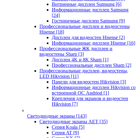
Витринные дисплеи Sumsung
[6]
Информационные дисплеи Samsung
[24]
Гостиничные дисплеи Samsung
[9]
Профессиональные дисплеи и видеостены
Hisense
[18]
Дисплеи для видеостен Hisense
[2]
Информационные дисплеи Hisense
[16]
Профессиональные ЖК дисплеи и
видеостены Sharp
[3]
Дисплеи 4K и 8K Sharp
[1]
Профессиональные дисплеи Sharp
[2]
Профессиональные дисплеи, видеостены,
LED Hikvision
[11]
Панели для видеостен Hikvision
[3]
Информационные дисплеи Hikvision со
встроенной ОС Andriod
[1]
Крепления для экранов и видеостен
Hikvision
[7]
Светодиодные экраны
[143]
Светодиодные экраны AET
[35]
Cерия Koala
[5]
Серия AT
[9]