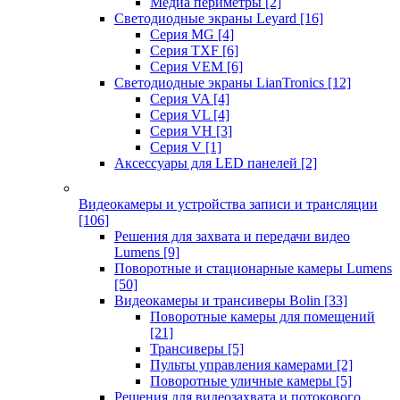
Медиа периметры
[2]
Светодиодные экраны Leyard
[16]
Серия MG
[4]
Серия TXF
[6]
Серия VEM
[6]
Светодиодные экраны LianTronics
[12]
Серия VA
[4]
Серия VL
[4]
Серия VH
[3]
Серия V
[1]
Аксессуары для LED панелей
[2]
Видеокамеры и устройства записи и трансляции
[106]
Решения для захвата и передачи видео
Lumens
[9]
Поворотные и стационарные камеры Lumens
[50]
Видеокамеры и трансиверы Bolin
[33]
Поворотные камеры для помещений
[21]
Трансиверы
[5]
Пульты управления камерами
[2]
Поворотные уличные камеры
[5]
Решения для видеозахвата и потокового