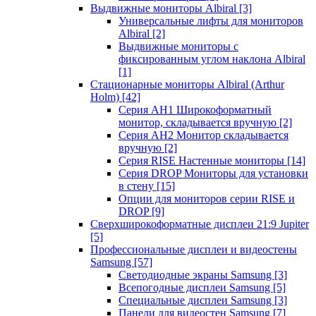
Выдвижные мониторы Albiral
[3]
Универсальные лифты для мониторов
Albiral
[2]
Выдвижные мониторы с
фиксированным углом наклона Albiral
[1]
Стационарные мониторы Albiral (Arthur
Holm)
[42]
Серия AH1 Широкоформатный
монитор, складывается вручную
[2]
Серия AH2 Монитор складывается
вручную
[2]
Серия RISE Настенные мониторы
[14]
Серия DROP Мониторы для установки
в стену
[15]
Опции для мониторов серии RISE и
DROP
[9]
Сверхширокоформатные дисплеи 21:9 Jupiter
[5]
Профессиональные дисплеи и видеостены
Samsung
[57]
Светодиодные экраны Samsung
[3]
Всепогодные дисплеи Samsung
[5]
Специальные дисплеи Samsung
[3]
Панели для видеостен Samsung
[7]