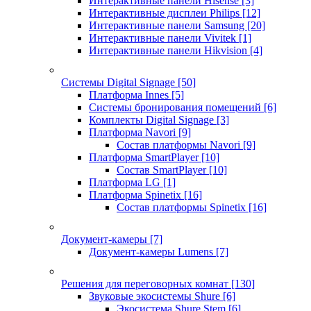
Интерактивные панели Hisense
[3]
Интерактивные дисплеи Philips
[12]
Интерактивные панели Samsung
[20]
Интерактивные панели Vivitek
[1]
Интерактивные панели Hikvision
[4]
Системы Digital Signage
[50]
Платформа Innes
[5]
Системы бронирования помещений
[6]
Комплекты Digital Signage
[3]
Платформа Navori
[9]
Состав платформы Navori
[9]
Платформа SmartPlayer
[10]
Состав SmartPlayer
[10]
Платформа LG
[1]
Платформа Spinetix
[16]
Состав платформы Spinetix
[16]
Документ-камеры
[7]
Документ-камеры Lumens
[7]
Решения для переговорных комнат
[130]
Звуковые экосистемы Shure
[6]
Экосистема Shure Stem
[6]