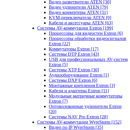
Видео разветвители ATEN
[30]
Видео удлинители ATEN
[79]
Видео конвертеры ATEN
[31]
KVM-переключатели ATEN
[9]
Кабели и аксессуары ATEN
[63]
Системы AV-коммутации Extron
[199]
Процессоры для видеостен Extron
[6]
Процессоры обработки видеосигналов
Extron
[22]
Коммутаторы Extron
[17]
Системы DTP Extron
[43]
USB для профессиональных AV-систем
Extron
[5]
Системы XTP Extron
[30]
Аудиооборудование Extron
[1]
Системы DXP Extron
[6]
Монтажные крепления Extron
[3]
Кабели и адаптеры Extron
[11]
Модульные матричные коммутаторы
Extron
[7]
Оптоволоконные удлинители Extron
[20]
Системы NAV Pro Extron
[28]
Системы AV-коммутации WyreStorm
[152]
Видео по IP WyreStorm
[35]