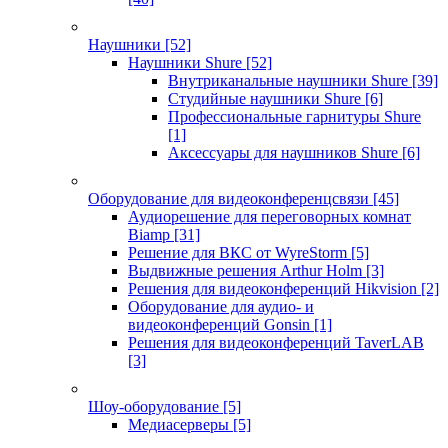
Наушники
[52]
Наушники Shure
[52]
Внутриканальные наушники Shure
[39]
Студийные наушники Shure
[6]
Профессиональные гарнитуры Shure
[1]
Аксессуары для наушников Shure
[6]
Оборудование для видеоконференцсвязи
[45]
Аудиорешение для переговорных комнат
Biamp
[31]
Решение для ВКС от WyreStorm
[5]
Выдвижные решения Arthur Holm
[3]
Решения для видеоконференций Hikvision
[2]
Оборудование для аудио- и
видеоконференций Gonsin
[1]
Решения для видеоконференций TaverLAB
[3]
Шоу-оборудование
[5]
Медиасерверы
[5]