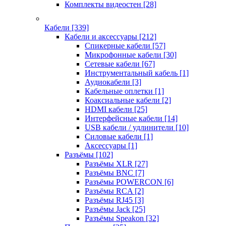
Комплекты видеостен
[28]
Кабели
[339]
Кабели и аксессуары
[212]
Спикерные кабели
[57]
Микрофонные кабели
[30]
Сетевые кабели
[67]
Инструментальный кабель
[1]
Аудиокабели
[3]
Кабельные оплетки
[1]
Коаксиальные кабели
[2]
HDMI кабели
[25]
Интерфейсные кабели
[14]
USB кабели / удлинители
[10]
Силовые кабели
[1]
Аксессуары
[1]
Разъёмы
[102]
Разъёмы XLR
[27]
Разъёмы BNC
[7]
Разъёмы POWERCON
[6]
Разъёмы RCA
[2]
Разъёмы RJ45
[3]
Разъёмы Jack
[25]
Разъёмы Speakon
[32]