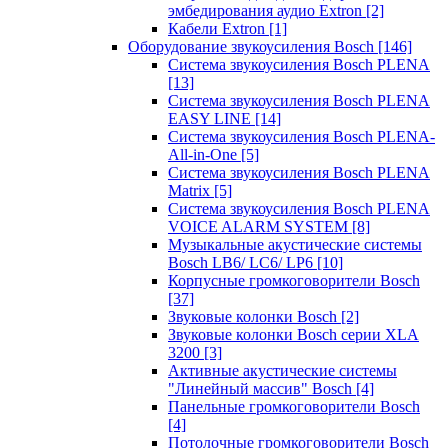
эмбедирования аудио Extron
[2]
Кабели Extron
[1]
Оборудование звукоусиления Bosch
[146]
Система звукоусиления Bosch PLENA
[13]
Система звукоусиления Bosch PLENA
EASY LINE
[14]
Система звукоусиления Bosch PLENA-
All-in-One
[5]
Система звукоусиления Bosch PLENA
Matrix
[5]
Система звукоусиления Bosch PLENA
VOICE ALARM SYSTEM
[8]
Музыкальные акустические системы
Bosch LB6/ LC6/ LP6
[10]
Корпусные громкоговорители Bosch
[37]
Звуковые колонки Bosch
[2]
Звуковые колонки Bosch серии XLA
3200
[3]
Активные акустические системы
"Линейный массив" Bosch
[4]
Панельные громкоговорители Bosch
[4]
Потолочные громкоговорители Bosch