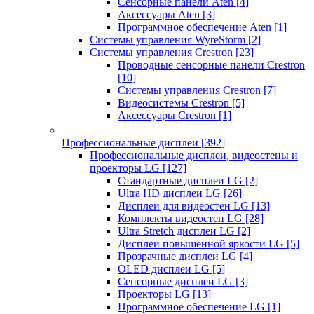
Сенсорные панели Aten
[4]
Аксессуары Aten
[3]
Программное обеспечение Aten
[1]
Системы управления WyreStorm
[2]
Системы управления Crestron
[23]
Проводные сенсорные панели Crestron
[10]
Системы управления Crestron
[7]
Видеосистемы Crestron
[5]
Аксессуары Crestron
[1]
Профессиональные дисплеи
[392]
Профессиональные дисплеи, видеостены и
проекторы LG
[127]
Стандартные дисплеи LG
[2]
Ultra HD дисплеи LG
[26]
Дисплеи для видеостен LG
[13]
Комплекты видеостен LG
[28]
Ultra Stretch дисплеи LG
[2]
Дисплеи повышенной яркости LG
[5]
Прозрачные дисплеи LG
[4]
OLED дисплеи LG
[5]
Сенсорные дисплеи LG
[3]
Проекторы LG
[13]
Программное обеспечение LG
[1]