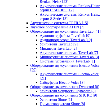
Renkus-Heinz
[23]
Акустические системы Renkus-Heinz
серии C SERIES
[12]
Акустические системы Renkus-Heinz
серии S Series
[3]
Акустические системы TEFRA
[15]
Звуковое оборудование ATEN
[7]
Оборудование звукоусиления TaverLab
[41]
Аудиоинтерфейсы TaverLab
[9]
Аудиопроцессоры TaverLab
[10]
Усилители TaverLab
[9]
Микшеры TaverLab
[2]
Акустические системы TaverLab
[7]
Микрофонные системы TaverLab
[3]
Системы управления TaverLab
[1]
Оборудование звукоусиления Electro-Voice
[29]
Акустические системы Electro-Voice
[21]
Сабвуферы Electro-Voice
[8]
Оборудование звукоусиления Dynacord
[8]
Усилители мощности Dynacord
[8]
Оборудование звукоусиления SHURE
[9]
Усилители Shure
[1]
Громкоговорители Shure
[8]