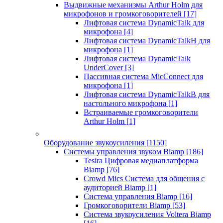
Выдвижные механизмы Arthur Holm для
микрофонов и громкоговорителей
[17]
Лифтовая система DynamicTalk для
микрофона
[4]
Лифтовая система DynamicTalkH для
микрофона
[1]
Лифтовая система DynamicTalk
UnderCover
[3]
Пассивная система MicConnect для
микрофона
[1]
Лифтовая система DynamicTalkB для
настольного микрофона
[1]
Встраиваемые громкоговорители
Arthur Holm
[1]
Оборудование звукоусиления
[1150]
Системы управления звуком Biamp
[186]
Tesira Цифровая медиаплатформа
Biamp
[76]
Crowd Mics Система для общения с
аудиторией Biamp
[1]
Система управления Biamp
[16]
Громкоговорители Biamp
[53]
Система звукоусиления Voltera Biamp