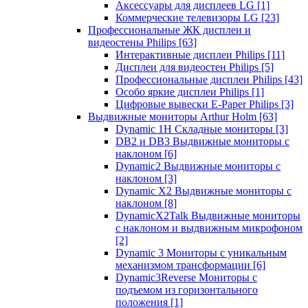
Аксессуары для дисплеев LG
[1]
Коммерческие телевизоры LG
[23]
Профессиональные ЖК дисплеи и
видеостены Philips
[63]
Интерактивные дисплеи Philips
[11]
Дисплеи для видеостен Philips
[5]
Профессиональные дисплеи Philips
[43]
Особо яркие дисплеи Philips
[1]
Цифровые вывески E-Paper Philips
[3]
Выдвижные мониторы Arthur Holm
[63]
Dynamic 1Н Складные мониторы
[3]
DB2 и DB3 Выдвижные мониторы с
наклоном
[6]
Dynamic2 Выдвижные мониторы с
наклоном
[3]
Dynamic X2 Выдвижные мониторы с
наклоном
[8]
DynamicX2Talk Выдвижные мониторы
с наклоном и выдвижным микрофоном
[2]
Dynamic 3 Мониторы с уникальным
механизмом трансформации
[6]
Dynamic3Reverse Мониторы с
подъемом из горизонтального
положения
[1]