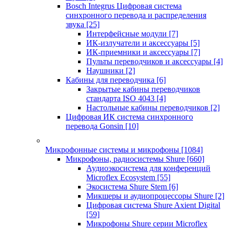
Bosch Integrus Цифровая система
синхронного перевода и распределения
звука
[25]
Интерфейсные модули
[7]
ИК-излучатели и аксессуары
[5]
ИК-приемники и аксессуары
[7]
Пульты переводчиков и аксессуары
[4]
Наушники
[2]
Кабины для переводчика
[6]
Закрытые кабины переводчиков
стандарта ISO 4043
[4]
Настольные кабины переводчиков
[2]
Цифровая ИК система синхронного
перевода Gonsin
[10]
Микрофонные системы и микрофоны
[1084]
Микрофоны, радиосистемы Shure
[660]
Аудиоэкосистема для конференций
Microflex Ecosystem
[55]
Экосистема Shure Stem
[6]
Микшеры и аудиопроцессоры Shure
[2]
Цифровая система Shure Axient Digital
[59]
Микрофоны Shure серии Microflex