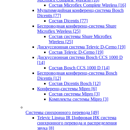
Состав Microflex Complete Wireless
[16]
Мультимедийная конференц-система Bosch
Dicentis
[77]
Состав Dicentis
[77]
Беспроводная конференц-система Shure
Microflex Wireless
[25]
Состав системы Shure Microflex
Wireless
[25]
Дискуссионная система Televic D-Cerno
[19]
Состав Televic D-Cerno
[19]
Дискуссионная система Bosch CCS 1000 D
[14]
Состав Bosch CCS 1000 D
[14]
Беспроводная конференц-система Bosch
Dicentis
[12]
Состав Dicentis Bosch
[12]
Конференц-системы Mipro
[6]
Состав системы Mipro
[3]
Комплекты системы Mipro
[3]
Системы синхронного перевода
[49]
Televic Lingua IR Цифровая ИК система
синхронного перевода и распределения
звука
[8]