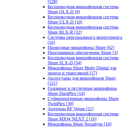
[128]
Беспроводная микрофонная система
Shure QLX-D
[9]
Беспроводная микрофонная система
Shure ULX-D
[10]
Беспроводная микрофонная система
Shure BLX-R
[32]
Системы персонального мониторинга
[16]
Проводные микрофоны Shure
[62]
Программное обеспечение Shure
[3]
Беспроводная микрофонная система
Shure SLX-D
[34]
Микрофоны Shure Motiv Digital для
записи и трансляций
[17]
Аксессуары для микрофонов Shure
[121]
Головные и петличные микрофоны
Shure DuraPlex
[14]
Субминиатюрные микрофоны Shure
TwinPlex
[39]
Антенны RF Venue
[21]
Беспроводная микрофонная система
Shure MXW NEXT 2
[16]
Микрофоны Shure Nexadyne
[10]