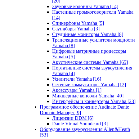
[20]
Звуковые колонны Yamaha
[14]
Настенные громкоговорители Yamaha
[14]
Спикерфоны Yamaha
[5]
Саундбары Yamaha
[3]
Студийные мониторы Yamaha
[8]
Трансляционные усилители мощности
Yamaha
[8]
Цифровые матричные процессоры
Yamaha
[5]
Акустические системы Yamaha
[65]
Портативные системы звукоусиления
Yamaha
[4]
Усилители Yamaha
[16]
Сетевые коммутаторы Yamaha
[12]
Аксессуары Yamaha
[1]
Микшерные консоли Yamaha
[40]
Интерфейсы и конвертеры Yamaha
[23]
Программное обеспечение Audinate Dante
Domain Manager
[9]
Лицензии DDM
[6]
Dante Virtual Soundcard
[3]
Оборудование звукоусиления Allen&Heath
[53]