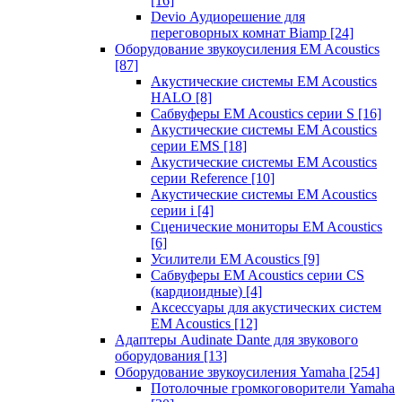
[16]
Devio Аудиорешение для
переговорных комнат Biamp
[24]
Оборудование звукоусиления EM Acoustics
[87]
Акустические системы EM Acoustics
HALO
[8]
Сабвуферы EM Acoustics серии S
[16]
Акустические системы EM Acoustics
серии EMS
[18]
Акустические системы EM Acoustics
серии Reference
[10]
Акустические системы EM Acoustics
серии i
[4]
Сценические мониторы EM Acoustics
[6]
Усилители EM Acoustics
[9]
Сабвуферы EM Acoustics серии CS
(кардиоидные)
[4]
Аксессуары для акустических систем
EM Acoustics
[12]
Адаптеры Audinate Dante для звукового
оборудования
[13]
Оборудование звукоусиления Yamaha
[254]
Потолочные громкоговорители Yamaha