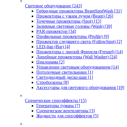
Световое оборудование
[243]
Гибридные прожекторы BeamSpotWash
[31]
Прожекторы с узким лучом (Beam)
[26]
Точечные прожекторы (Spot)
[15]
Заливные световые головы (Wash)
[39]
PAR-прожектор
[34]
Профильные прожекторы (Profile)
[9]
Прожектор следящего света (FollowSpot)
[2]
LED-бар (Bar)
[4]
Прожекторы с линзой Френеля (Fresnel)
[14]
Линейные прожекторы (Wall Washer)
[24]
Циклорама
[2]
Управление световым оборудованием
[14]
Потолочные светильники
[1]
Светодиодный диско-шар
[1]
Стробоскопы
[8]
Аксессуары для светового оборудования
[19]
Сценические спецэффекты
[15]
Генераторы тумана
[7]
Сценические вентиляторы
[3]
Жидкости для спецэффектов
[5]