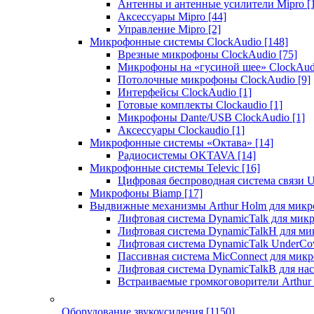
Антенны и антенные усилители Mipro
[
Аксессуары Mipro
[44]
Управление Mipro
[2]
Микрофонные системы ClockAudio
[148]
Врезные микрофоны ClockAudio
[75]
Микрофоны на «гусиной шее» ClockAu
Потолочные микрофоны ClockAudio
[9]
Интерфейсы ClockAudio
[1]
Готовые комплекты Clockaudio
[1]
Микрофоны Dante/USB ClockAudio
[1]
Аксессуары Clockaudio
[1]
Микрофонные системы «Октава»
[14]
Радиосистемы OKTAVA
[14]
Микрофонные системы Televic
[16]
Цифровая беспроводная система связи U
Микрофоны Biamp
[17]
Выдвижные механизмы Arthur Holm для микр
Лифтовая система DynamicTalk для ми
Лифтовая система DynamicTalkH для м
Лифтовая система DynamicTalk UnderCo
Пассивная система MicConnect для мик
Лифтовая система DynamicTalkB для на
Встраиваемые громкоговорители Arthu
Оборудование звукоусиления
[1150]