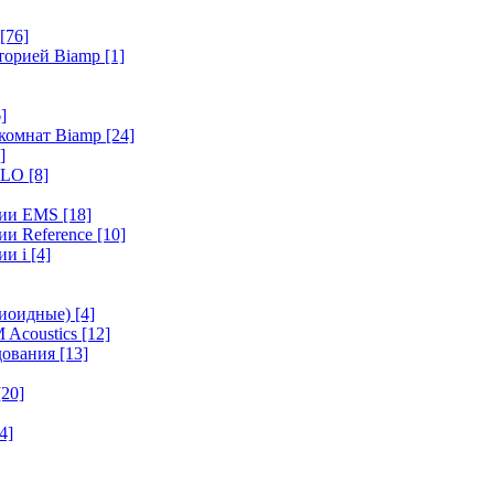
[76]
иторией Biamp
[1]
]
 комнат Biamp
[24]
]
HALO
[8]
ерии EMS
[18]
ии Reference
[10]
ии i
[4]
диоидные)
[4]
 Acoustics
[12]
удования
[13]
[20]
4]