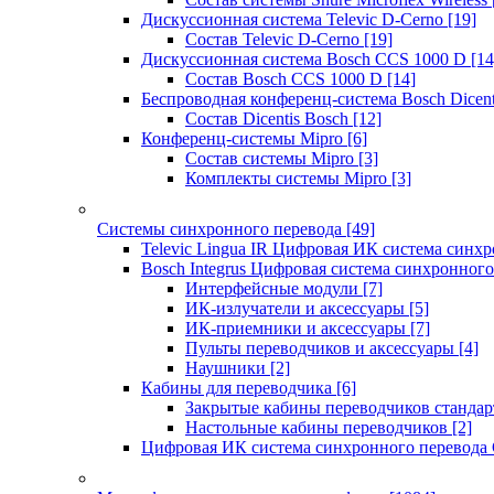
Дискуссионная система Televic D-Cerno
[19]
Состав Televic D-Cerno
[19]
Дискуссионная система Bosch CCS 1000 D
[14
Состав Bosch CCS 1000 D
[14]
Беспроводная конференц-система Bosch Dicen
Состав Dicentis Bosch
[12]
Конференц-системы Mipro
[6]
Состав системы Mipro
[3]
Комплекты системы Mipro
[3]
Системы синхронного перевода
[49]
Televic Lingua IR Цифровая ИК система синхр
Bosch Integrus Цифровая система синхронного
Интерфейсные модули
[7]
ИК-излучатели и аксессуары
[5]
ИК-приемники и аксессуары
[7]
Пульты переводчиков и аксессуары
[4]
Наушники
[2]
Кабины для переводчика
[6]
Закрытые кабины переводчиков стандар
Настольные кабины переводчиков
[2]
Цифровая ИК система синхронного перевода