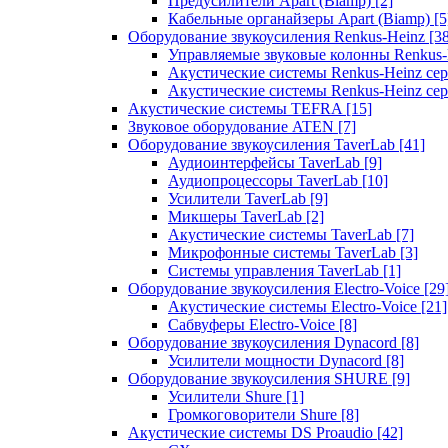
Предусилители Apart (Biamp)
[2]
Кабельные органайзеры Apart (Biamp)
[5
Оборудование звукоусиления Renkus-Heinz
[3
Управляемые звуковые колонны Renkus
Акустические системы Renkus-Heinz с
Акустические системы Renkus-Heinz сер
Акустические системы TEFRA
[15]
Звуковое оборудование ATEN
[7]
Оборудование звукоусиления TaverLab
[41]
Аудиоинтерфейсы TaverLab
[9]
Аудиопроцессоры TaverLab
[10]
Усилители TaverLab
[9]
Микшеры TaverLab
[2]
Акустические системы TaverLab
[7]
Микрофонные системы TaverLab
[3]
Системы управления TaverLab
[1]
Оборудование звукоусиления Electro-Voice
[29
Акустические системы Electro-Voice
[21]
Сабвуферы Electro-Voice
[8]
Оборудование звукоусиления Dynacord
[8]
Усилители мощности Dynacord
[8]
Оборудование звукоусиления SHURE
[9]
Усилители Shure
[1]
Громкоговорители Shure
[8]
Акустические системы DS Proaudio
[42]