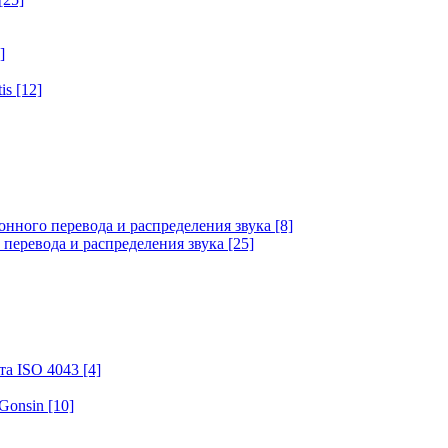
]
tis
[12]
онного перевода и распределения звука
[8]
 перевода и распределения звука
[25]
та ISO 4043
[4]
 Gonsin
[10]