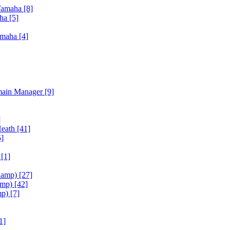
Yamaha
[8]
aha
[5]
amaha
[4]
main Manager
[9]
]
Heath
[41]
5]
h
[1]
iamp)
[27]
amp)
[42]
mp)
[7]
1]