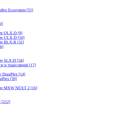
flex Ecosystem
[55]
9]
ure QLX-D
[9]
ure ULX-D
[10]
ure BLX-R
[32]
6]
ure SLX-D
[34]
иси и трансляций
[17]
e DuraPlex
[14]
nPlex
[39]
hure MXW NEXT 2
[16]
O
[212]