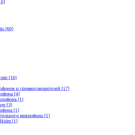
16]
dio
[60]
nite
[16]
офонов и громкоговорителей
[17]
крофона
[4]
икрофона
[1]
ver
[3]
рофона
[1]
стольного микрофона
[1]
r Holm
[1]