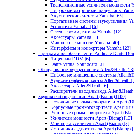
Трансляционные усилители мощности 
Цифровые матричные процессоры Yam
Акустические системы Yamaha
[65]
Портативные системы звукоусиления Y
Усилители Yamaha
[16]
Сетевые коммутаторы Yamaha
[12]
Аксессуары Yamaha
[1]
Микшерные консоли Yamaha
[40]
Интерфейсы и конвертеры Yamaha
[23]
Программное обеспечение Audinate Dante Do
Лицензии DDM
[6]
Dante Virtual Soundcard
[3]
Оборудование звукоусиления Allen&Heath
[53
Цифровые микшерные системы Allen&
Аудиоинтерфейсы, карты Allen&Heath
[
Аксессуары Allen&Heath
[6]
Расширители ввода/вывода Allen&Heat
Звуковое оборудование Apart (Biamp)
[100]
Потолочные громкоговорители Apart (B
Корпусные громкоговорители Apart (Bi
Рупорные громкоговорители Apart (Bia
Усилители мощности Apart (Biamp)
[13]
Микшеры-усилители Apart (Biamp)
[3]
Источники аудиосигнала Apart (Biamp)
[