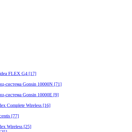
fidea FLEX G4
[17]
нц-система Gonsin 10000N
[71]
нц-система Gonsin 10000E
[9]
ex Complete Wireless
[16]
entis
[77]
ex Wireless
[25]
[25]