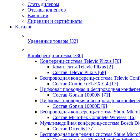
Стать дилером
Отзывы клиентов
Вакансии
Лицензии и сертификаты
Каталог
Уцененные товары
[32]
Конференц-системы
[336]
Конференц-система Televic Plixus
[70]
Комплекты Televic Plixus
[2]
Состав Televic Plixus
[68]
Беспроводная конференц-система Televic Con
Состав Confidea FLEX G4
[17]
Цифровая проводная и беспроводная конфере
Состав Gonsin 10000N
[71]
Цифровая проводная и беспроводная конфере
Состав Gonsin 10000E
[9]
Беспроводная конференц-система Shure Microfl
Состав Microflex Complete Wireless
[16]
Мультимедийная конференц-система Bosch Dic
Состав Dicentis
[77]
Беспроводная конференц-система Shure Microfl
Состав системы Shure Microflex Wireless