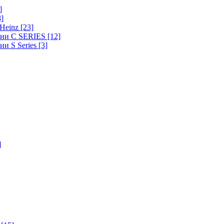
]
8]
-Heinz
[23]
ерии C SERIES
[12]
ии S Series
[3]
]