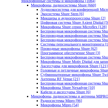
Микрофонные системы и микрофоны
[1084]
Микрофоны, радиосистемы Shure
[660]
Аудиоэкосистема для конференций Micro
Экосистема Shure Stem
[6]
Микшеры и аудиопроцессоры Shure
[2]
Цифровая система Shure Axient Digital
[5
Микрофоны Shure серии Microflex
[128]
Беспроводная микрофонная система Sh
Беспроводная микрофонная система Sh
Беспроводная микрофонная система Sh
Системы персонального мониторинга
[1
Проводные микрофоны Shure
[62]
Программное обеспечение Shure
[3]
Беспроводная микрофонная система Sh
Микрофоны Shure Motiv Digital для зап
Аксессуары для микрофонов Shure
[121]
Головные и петличные микрофоны Shur
Субминиатюрные микрофоны Shure Twi
Антенны RF Venue
[21]
Беспроводная микрофонная система S
Микрофоны Shure Nexadyne
[10]
Кабели и аксессуары Shure
[6]
Микрофоны, радиосистемы и антенны MIPR
Радиосистемы Mipro
[96]
Микрофоны Mipro
[54]