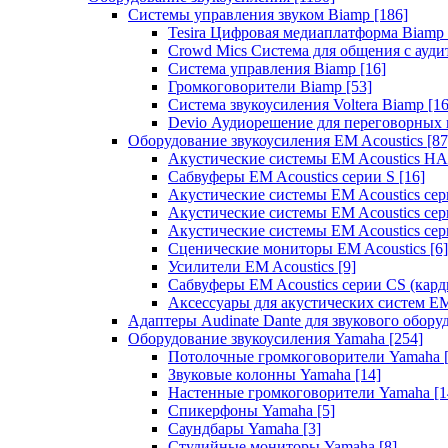
Системы управления звуком Biamp
[186]
Tesira Цифровая медиаплатформа Biamp
Crowd Mics Система для общения с ауд
Система управления Biamp
[16]
Громкоговорители Biamp
[53]
Система звукоусиления Voltera Biamp
[16
Devio Аудиорешение для переговорных
Оборудование звукоусиления EM Acoustics
[87
Акустические системы EM Acoustics 
Сабвуферы EM Acoustics серии S
[16]
Акустические системы EM Acoustics с
Акустические системы EM Acoustics сер
Акустические системы EM Acoustics сер
Сценические мониторы EM Acoustics
[6]
Усилители EM Acoustics
[9]
Сабвуферы EM Acoustics серии CS (кар
Аксессуары для акустических систем EM
Адаптеры Audinate Dante для звукового обор
Оборудование звукоусиления Yamaha
[254]
Потолочные громкоговорители Yamaha
Звуковые колонны Yamaha
[14]
Настенные громкоговорители Yamaha
[1
Спикерфоны Yamaha
[5]
Саундбары Yamaha
[3]
Студийные мониторы Yamaha
[8]