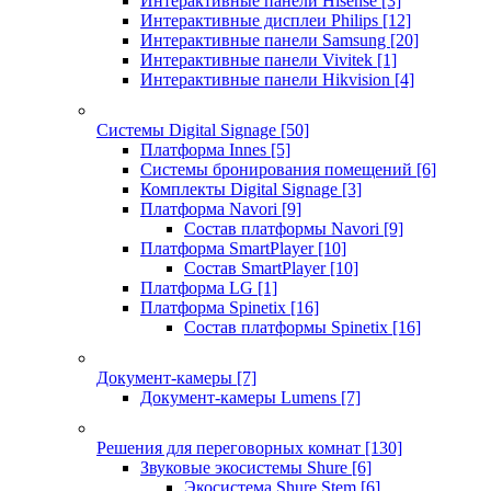
Интерактивные панели Hisense
[3]
Интерактивные дисплеи Philips
[12]
Интерактивные панели Samsung
[20]
Интерактивные панели Vivitek
[1]
Интерактивные панели Hikvision
[4]
Системы Digital Signage
[50]
Платформа Innes
[5]
Системы бронирования помещений
[6]
Комплекты Digital Signage
[3]
Платформа Navori
[9]
Состав платформы Navori
[9]
Платформа SmartPlayer
[10]
Состав SmartPlayer
[10]
Платформа LG
[1]
Платформа Spinetix
[16]
Состав платформы Spinetix
[16]
Документ-камеры
[7]
Документ-камеры Lumens
[7]
Решения для переговорных комнат
[130]
Звуковые экосистемы Shure
[6]
Экосистема Shure Stem
[6]