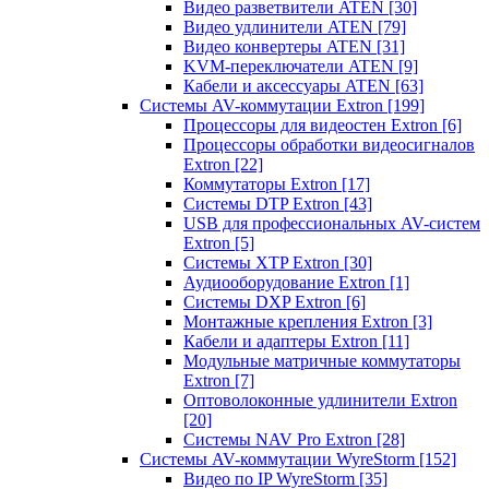
Видео разветвители ATEN
[30]
Видео удлинители ATEN
[79]
Видео конвертеры ATEN
[31]
KVM-переключатели ATEN
[9]
Кабели и аксессуары ATEN
[63]
Системы AV-коммутации Extron
[199]
Процессоры для видеостен Extron
[6]
Процессоры обработки видеосигналов
Extron
[22]
Коммутаторы Extron
[17]
Системы DTP Extron
[43]
USB для профессиональных AV-систем
Extron
[5]
Системы XTP Extron
[30]
Аудиооборудование Extron
[1]
Системы DXP Extron
[6]
Монтажные крепления Extron
[3]
Кабели и адаптеры Extron
[11]
Модульные матричные коммутаторы
Extron
[7]
Оптоволоконные удлинители Extron
[20]
Системы NAV Pro Extron
[28]
Системы AV-коммутации WyreStorm
[152]
Видео по IP WyreStorm
[35]