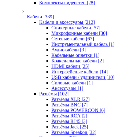
Комплекты видеостен
[28]
Кабели
[339]
Кабели и аксессуары
[212]
Спикерные кабели
[57]
Микрофонные кабели
[30]
Сетевые кабели
[67]
Инструментальный кабель
[1]
Аудиокабели
[3]
Кабельные оплетки
[1]
Коаксиальные кабели
[2]
HDMI кабели
[25]
Интерфейсные кабели
[14]
USB кабели / удлинители
[10]
Силовые кабели
[1]
Аксессуары
[1]
Разъёмы
[102]
Разъёмы XLR
[27]
Разъёмы BNC
[7]
Разъёмы POWERCON
[6]
Разъёмы RCA
[2]
Разъёмы RJ45
[3]
Разъёмы Jack
[25]
Разъёмы Speakon
[32]