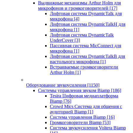
Выдвижные механизмы Arthur Holm для
микрофонов и громкоговорителей
[17]
Лифтовая система DynamicTalk для
микрофона
[4]
Лифтовая система DynamicTalkH для
микрофона
[1]
Лифтовая система DynamicTalk
UnderCover
[3]
Пассивная система MicConnect для
микрофона
[1]
Лифтовая система DynamicTalkB для
настольного микрофона
[1]
Встраиваемые громкоговорители
Arthur Holm
[1]
Оборудование звукоусиления
[1150]
Системы управления звуком Biamp
[186]
Tesira Цифровая медиаплатформа
Biamp
[76]
Crowd Mics Система для общения с
аудиторией Biamp
[1]
Система управления Biamp
[16]
Громкоговорители Biamp
[53]
Система звукоусиления Voltera Biamp