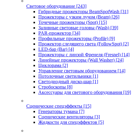
Световое оборудование
[243]
Гибридные прожекторы BeamSpotWash
[31]
Прожекторы с узким лучом (Beam)
[26]
Точечные прожекторы (Spot)
[15]
Заливные световые головы (Wash)
[39]
PAR-прожектор
[34]
Профильные прожекторы (Profile)
[9]
Прожектор следящего света (FollowSpot)
[2]
LED-бар (Bar)
[4]
Прожекторы с линзой Френеля (Fresnel)
[14]
Линейные прожекторы (Wall Washer)
[24]
Циклорама
[2]
Управление световым оборудованием
[14]
Потолочные светильники
[1]
Светодиодный диско-шар
[1]
Стробоскопы
[8]
Аксессуары для светового оборудования
[19]
Сценические спецэффекты
[15]
Генераторы тумана
[7]
Сценические вентиляторы
[3]
Жидкости для спецэффектов
[5]