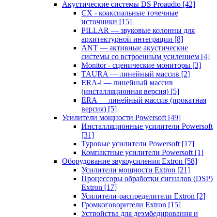
Акустические системы DS Proaudio
[42]
CX - коаксиальные точечные
источники
[15]
PILLAR — звуковые колонны для
архитектурной интеграции
[8]
ANT — активные акустические
системы со встроенным усилением
[4]
Monitor - сценические мониторы
[3]
TAURA — линейный массив
[2]
ERA-i — линейный массив
(инсталляционная версия)
[5]
ERA — линейный массив (прокатная
версия)
[5]
Усилители мощности Powersoft
[49]
Инсталляционные усилители Powersoft
[31]
Туровые усилители Powersoft
[17]
Компактные усилители Powersoft
[1]
Оборудование звукоусиления Extron
[58]
Усилители мощности Extron
[21]
Процессоры обработки сигналов (DSP)
Extron
[17]
Усилители-распределители Extron
[2]
Громкоговорители Extron
[15]
Устройства для деэмбедирования и