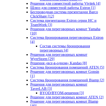
Решения для совместной работы Vivitek
[4]
Шлюз для совместной работы Extron
[1]
Беспроводная система презентации Barco
ClickShare
[12]
Система презентации Extron серии HC и
TeamWork
[3]
Решения для переговорных комнат Yamaha
[10]
Система бронирования переговорных Extron
[4]
Состав системы бронирования
переговорных
[4]
Решения для переговорных комнат
WyreStorm
[29]
Решения «все-в-одном» Kandao
[8]
Система бронирования помещений ATEN
[5]
Решение для переговорных комнат Gonsin
[1]
Система бронирования помещений Biamp
[2]
Решения для переговорных комнат
TaverLAB
[3]
BYOD/BYOM-решения
[3]
Решение для переговорных комнат ATEN
[2]
Решение для переговорных комнат Biamp
[40]