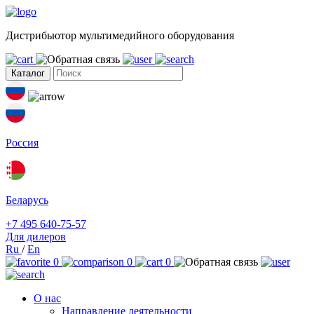
Дистрибьютор мультимедийного оборудования
Каталог
Россия
Беларусь
+7 495 640-75-57
Для дилеров
Ru
/
En
0
0
0
О нас
Направление деятельности