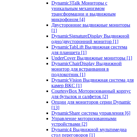
Dynamic3Talk Мониторы с
уникальным механизмом
трансформации и выдвижным
микрофоном
[4]
Двусторонние выдвижные мониторы
[1]
DynamicSignatureDisplay Выдвижной
одно/двусторонний монитор
[1]
DynamicTabLift Выдвижная система
для планшета
[1]
UnderCover Выдвижные мониторы
[1]
DynamicChairDisplay Выдвижной
монитор для встраивания в
подлокотник
[1]
DynamicVision Выдвижная система для
камер ВКС
[1]
CourtesyBox Моторизованный корпус
для бутылок и салфеток
[2]
Опции для мониторов серии Dynamic
[13]
DynamicShare система управления
[6]
Управление моторизованными
устройствами
[2]
Dynamic4 Выдвижной мультимедиа
стол переговоров
[1]