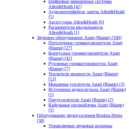
Цифровые микшерные системы
Allen&Heath
[41]
Аудиоинтерфейсы, карты Allen&Heath
[5]
Аксессуары Allen&Heath
[6]
Расширители ввода/вывода
Allen&Heath
[1]
Звуковое оборудование Apart (Biamp)
[100]
Потолочные громкоговорители Apart
(Biamp)
[27]
Корпусные громкоговорители Apart
(Biamp)
[42]
Рупорные громкоговорители Apart
(Biamp)
[7]
Усилители мощности Apart (Biamp)
[13]
Микшеры-усилители Apart (Biamp)
[3]
Источники аудиосигнала Apart (Biamp)
[1]
Предусилители Apart (Biamp)
[2]
Кабельные органайзеры Apart (Biamp)
[5]
Оборудование звукоусиления Renkus-Heinz
[38]
Управляемые звуковые колонны