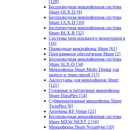
[128]
Беспроводная микрофонная система
Shure QLX-D
[9]
Беспроводная микрофонная система
Shure ULX-D
[10]
Беспроводная микрофонная система
Shure BLX-R
[32]
Системы персонального мониторинга
[16]
Проводные микрофоны Shure
[61]
Программное обеспечение Shure
[2]
Беспроводная микрофонная система
Shure SLX-D
[34]
Микрофоны Shure Motiv Digital для
записи и трансляций
[17]
Аксессуары для микрофонов Shure
[121]
Головные и петличные микрофоны
Shure DuraPlex
[14]
Субминиатюрные микрофоны Shure
TwinPlex
[8]
Антенны RF Venue
[21]
Беспроводная микрофонная система
Shure MXW NEXT 2
[16]
Микрофоны Shure Nexadyne
[10]