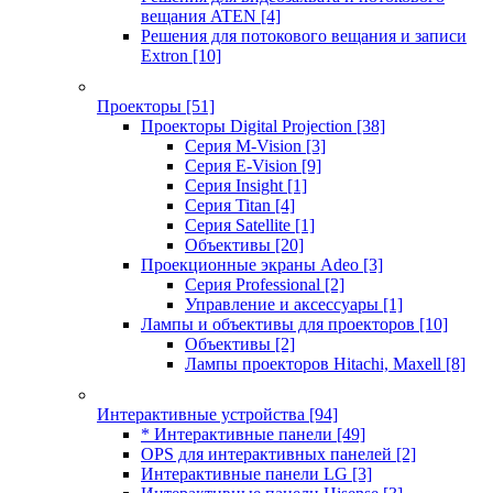
вещания ATEN
[4]
Решения для потокового вещания и записи
Extron
[10]
Проекторы
[51]
Проекторы Digital Projection
[38]
Серия M-Vision
[3]
Серия E-Vision
[9]
Серия Insight
[1]
Серия Titan
[4]
Серия Satellite
[1]
Объективы
[20]
Проекционные экраны Adeo
[3]
Серия Professional
[2]
Управление и аксессуары
[1]
Лампы и объективы для проекторов
[10]
Объективы
[2]
Лампы проекторов Hitachi, Maxell
[8]
Интерактивные устройства
[94]
* Интерактивные панели
[49]
OPS для интерактивных панелей
[2]
Интерактивные панели LG
[3]