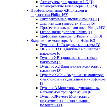
Аксессуары для дисплеев LG
[1]
Коммерческие телевизоры LG
[23]
Профессиональные ЖК дисплеи и
видеостены Philips
[63]
Интерактивные дисплеи Philips
[11]
Дисплеи для видеостен Philips
[5]
Профессиональные дисплеи Philips
[43]
Особо яркие дисплеи Philips
[1]
Цифровые вывески E-Paper Philips
[3]
Выдвижные мониторы Arthur Holm
[63]
Dynamic 1Н Складные мониторы
[3]
DB2 и DB3 Выдвижные мониторы с
наклоном
[6]
Dynamic2 Выдвижные мониторы с
наклоном
[3]
Dynamic X2 Выдвижные мониторы с
наклоном
[8]
DynamicX2Talk Выдвижные мониторы
с наклоном и выдвижным микрофоном
[2]
Dynamic 3 Мониторы с уникальным
механизмом трансформации
[6]
Dynamic3Reverse Мониторы с
подъемом из горизонтального
положения
[1]