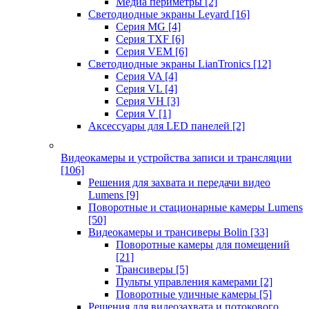
Медиа периметры
[2]
Светодиодные экраны Leyard
[16]
Серия MG
[4]
Серия TXF
[6]
Серия VEM
[6]
Светодиодные экраны LianTronics
[12]
Серия VA
[4]
Серия VL
[4]
Серия VH
[3]
Серия V
[1]
Аксессуары для LED панелей
[2]
Видеокамеры и устройства записи и трансляции
[106]
Решения для захвата и передачи видео
Lumens
[9]
Поворотные и стационарные камеры Lumens
[50]
Видеокамеры и трансиверы Bolin
[33]
Поворотные камеры для помещений
[21]
Трансиверы
[5]
Пульты управления камерами
[2]
Поворотные уличные камеры
[5]
Решения для видеозахвата и потокового