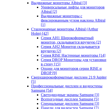
Выдвижные мониторы Albiral
[3]
Универсальные лифты для мониторов
Albiral
[2]
Выдвижные мониторы с
фиксированным углом наклона Albiral
[1]
Стационарные мониторы Albiral (Arthur
Holm)
[42]
Серия AH1 Широкоформатный
монитор, складывается вручную
[2]
Серия AH2 Монитор складывается
вручную
[2]
Серия RISE Настенные мониторы
[14]
Серия DROP Мониторы для установки
в стену
[15]
Опции для мониторов серии RISE и
DROP
[9]
Сверхширокоформатные дисплеи 21:9 Jupiter
[5]
Профессиональные дисплеи и видеостены
Samsung
[54]
Светодиодные экраны Samsung
[3]
Всепогодные дисплеи Samsung
[5]
Специальные дисплеи Samsung
[3]
Панели для видеостен Samsung
[7]