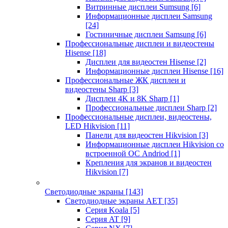
Витринные дисплеи Sumsung
[6]
Информационные дисплеи Samsung
[24]
Гостиничные дисплеи Samsung
[6]
Профессиональные дисплеи и видеостены
Hisense
[18]
Дисплеи для видеостен Hisense
[2]
Информационные дисплеи Hisense
[16]
Профессиональные ЖК дисплеи и
видеостены Sharp
[3]
Дисплеи 4K и 8K Sharp
[1]
Профессиональные дисплеи Sharp
[2]
Профессиональные дисплеи, видеостены,
LED Hikvision
[11]
Панели для видеостен Hikvision
[3]
Информационные дисплеи Hikvision со
встроенной ОС Andriod
[1]
Крепления для экранов и видеостен
Hikvision
[7]
Светодиодные экраны
[143]
Светодиодные экраны AET
[35]
Cерия Koala
[5]
Серия AT
[9]