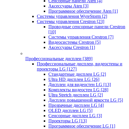
Сенсорные панели Aten
[4]
Аксессуары Aten
[3]
Программное обеспечение Aten
[1]
Системы управления WyreStorm
[2]
Системы управления Crestron
[23]
Проводные сенсорные панели Crestron
[10]
Системы управления Crestron
[7]
Видеосистемы Crestron
[5]
Аксессуары Crestron
[1]
Профессиональные дисплеи
[389]
Профессиональные дисплеи, видеостены и
проекторы LG
[127]
Стандартные дисплеи LG
[2]
Ultra HD дисплеи LG
[26]
Дисплеи для видеостен LG
[13]
Комплекты видеостен LG
[28]
Ultra Stretch дисплеи LG
[2]
Дисплеи повышенной яркости LG
[5]
Прозрачные дисплеи LG
[4]
OLED дисплеи LG
[5]
Сенсорные дисплеи LG
[3]
Проекторы LG
[13]
Программное обеспечение LG
[1]