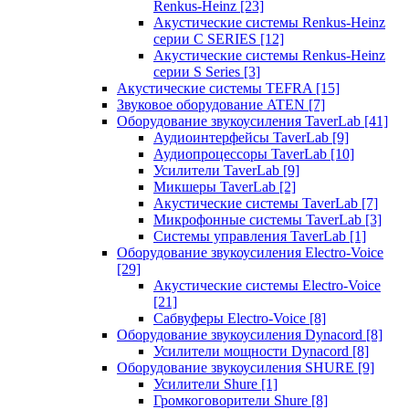
Renkus-Heinz
[23]
Акустические системы Renkus-Heinz
серии C SERIES
[12]
Акустические системы Renkus-Heinz
серии S Series
[3]
Акустические системы TEFRA
[15]
Звуковое оборудование ATEN
[7]
Оборудование звукоусиления TaverLab
[41]
Аудиоинтерфейсы TaverLab
[9]
Аудиопроцессоры TaverLab
[10]
Усилители TaverLab
[9]
Микшеры TaverLab
[2]
Акустические системы TaverLab
[7]
Микрофонные системы TaverLab
[3]
Системы управления TaverLab
[1]
Оборудование звукоусиления Electro-Voice
[29]
Акустические системы Electro-Voice
[21]
Сабвуферы Electro-Voice
[8]
Оборудование звукоусиления Dynacord
[8]
Усилители мощности Dynacord
[8]
Оборудование звукоусиления SHURE
[9]
Усилители Shure
[1]
Громкоговорители Shure
[8]