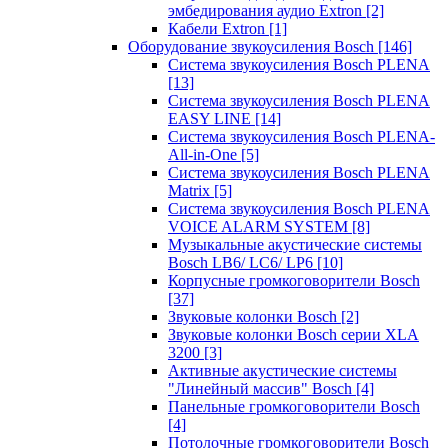
эмбедирования аудио Extron
[2]
Кабели Extron
[1]
Оборудование звукоусиления Bosch
[146]
Система звукоусиления Bosch PLENA
[13]
Система звукоусиления Bosch PLENA
EASY LINE
[14]
Система звукоусиления Bosch PLENA-
All-in-One
[5]
Система звукоусиления Bosch PLENA
Matrix
[5]
Система звукоусиления Bosch PLENA
VOICE ALARM SYSTEM
[8]
Музыкальные акустические системы
Bosch LB6/ LC6/ LP6
[10]
Корпусные громкоговорители Bosch
[37]
Звуковые колонки Bosch
[2]
Звуковые колонки Bosch серии XLA
3200
[3]
Активные акустические системы
"Линейный массив" Bosch
[4]
Панельные громкоговорители Bosch
[4]
Потолочные громкоговорители Bosch