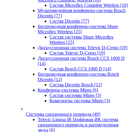
Состав Microflex Complete Wireless
[16]
Мультимедийная конференц-система Bosch
Dicentis
[77]
Состав Dicentis
[77]
Беспроводная конференц-система Shure
Microflex Wireless
[25]
Состав системы Shure Microflex
Wireless
[25]
Дискуссионная система Televic D-Cerno
[19]
Состав Televic D-Cerno
[19]
Дискуссионная система Bosch CCS 1000 D
[14]
Состав Bosch CCS 1000 D
[14]
Беспроводная конференц-система Bosch
Dicentis
[12]
Состав Dicentis Bosch
[12]
Конференц-системы Mipro
[6]
Состав системы Mipro
[3]
Комплекты системы Mipro
[3]
Системы синхронного перевода
[49]
Televic Lingua IR Цифровая ИК система
синхронного перевода и распределения
звука
[8]