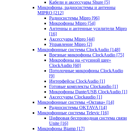
Кабели и аксессуары Shure
[5]
Микрофоны, радиосистемы и антенны
MIPRO
[212]
Радиосистемы Mipro
[96]
Микрофоны Mipro
[54]
Антенны и антенные усилители Mipro
[16]
Аксессуары Mipro
[44]
Управление Mipro
[2]
Микрофонные системы ClockAudio
[148]
Врезные микрофоны ClockAudio
[75]
Микрофоны на «гусиной шее»
ClockAudio
[60]
Потолочные микрофоны ClockAudio
[9]
Интерфейсы ClockAudio
[1]
Готовые комплекты Clockaudio
[1]
Микрофоны Dante/USB ClockAudio
[1]
Аксессуары Clockaudio
[1]
Микрофонные системы «Октава»
[14]
Радиосистемы OKTAVA
[14]
Микрофонные системы Televic
[16]
Цифровая беспроводная система связи
Unite
[16]
Микрофоны Biamp
[17]