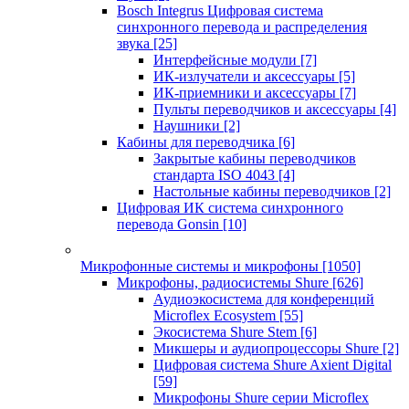
Bosch Integrus Цифровая система
синхронного перевода и распределения
звука
[25]
Интерфейсные модули
[7]
ИК-излучатели и аксессуары
[5]
ИК-приемники и аксессуары
[7]
Пульты переводчиков и аксессуары
[4]
Наушники
[2]
Кабины для переводчика
[6]
Закрытые кабины переводчиков
стандарта ISO 4043
[4]
Настольные кабины переводчиков
[2]
Цифровая ИК система синхронного
перевода Gonsin
[10]
Микрофонные системы и микрофоны
[1050]
Микрофоны, радиосистемы Shure
[626]
Аудиоэкосистема для конференций
Microflex Ecosystem
[55]
Экосистема Shure Stem
[6]
Микшеры и аудиопроцессоры Shure
[2]
Цифровая система Shure Axient Digital
[59]
Микрофоны Shure серии Microflex