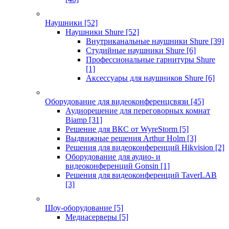
Наушники
[52]
Наушники Shure
[52]
Внутриканальные наушники Shure
[39]
Студийные наушники Shure
[6]
Профессиональные гарнитуры Shure
[1]
Аксессуары для наушников Shure
[6]
Оборудование для видеоконференцсвязи
[45]
Аудиорешение для переговорных комнат
Biamp
[31]
Решение для ВКС от WyreStorm
[5]
Выдвижные решения Arthur Holm
[3]
Решения для видеоконференций Hikvision
[2]
Оборудование для аудио- и
видеоконференций Gonsin
[1]
Решения для видеоконференций TaverLAB
[3]
Шоу-оборудование
[5]
Медиасерверы
[5]