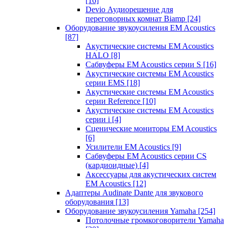
[16]
Devio Аудиорешение для
переговорных комнат Biamp
[24]
Оборудование звукоусиления EM Acoustics
[87]
Акустические системы EM Acoustics
HALO
[8]
Сабвуферы EM Acoustics серии S
[16]
Акустические системы EM Acoustics
серии EMS
[18]
Акустические системы EM Acoustics
серии Reference
[10]
Акустические системы EM Acoustics
серии i
[4]
Сценические мониторы EM Acoustics
[6]
Усилители EM Acoustics
[9]
Сабвуферы EM Acoustics серии CS
(кардиоидные)
[4]
Аксессуары для акустических систем
EM Acoustics
[12]
Адаптеры Audinate Dante для звукового
оборудования
[13]
Оборудование звукоусиления Yamaha
[254]
Потолочные громкоговорители Yamaha