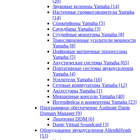
[20]
Звуковые колонны Yamaha
[14]
Настенные громкоговорители Yamaha
[14]
Спикерфоны Yamaha
[5]
Саундбары Yamaha
[3]
Студийные мониторы Yamaha
[8]
Трансляционные усилители мощности
Yamaha
[8]
Цифровые матричные процессоры
Yamaha
[5]
Акустические системы Yamaha
[65]
Портативные системы звукоусиления
Yamaha
[4]
Усилители Yamaha
[16]
Сетевые коммутаторы Yamaha
[12]
Аксессуары Yamaha
[1]
Микшерные консоли Yamaha
[40]
Интерфейсы и конвертеры Yamaha
[23]
Программное обеспечение Audinate Dante
Domain Manager
[9]
Лицензии DDM
[6]
Dante Virtual Soundcard
[3]
Оборудование звукоусиления Allen&Heath
[53]