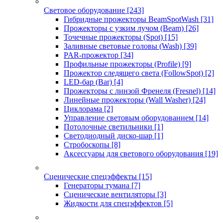
Световое оборудование
[243]
Гибридные прожекторы BeamSpotWash
[31]
Прожекторы с узким лучом (Beam)
[26]
Точечные прожекторы (Spot)
[15]
Заливные световые головы (Wash)
[39]
PAR-прожектор
[34]
Профильные прожекторы (Profile)
[9]
Прожектор следящего света (FollowSpot)
[2]
LED-бар (Bar)
[4]
Прожекторы с линзой Френеля (Fresnel)
[14]
Линейные прожекторы (Wall Washer)
[24]
Циклорама
[2]
Управление световым оборудованием
[14]
Потолочные светильники
[1]
Светодиодный диско-шар
[1]
Стробоскопы
[8]
Аксессуары для светового оборудования
[19]
Сценические спецэффекты
[15]
Генераторы тумана
[7]
Сценические вентиляторы
[3]
Жидкости для спецэффектов
[5]