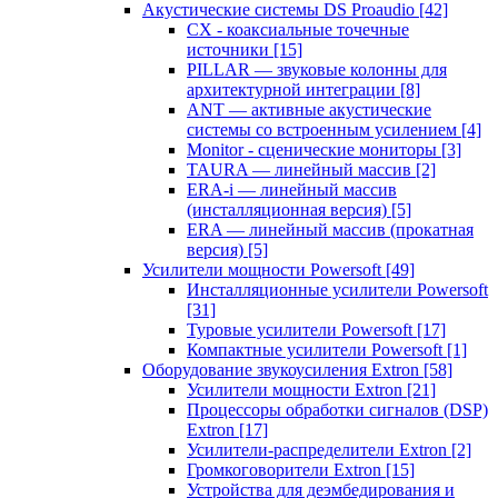
Акустические системы DS Proaudio
[42]
CX - коаксиальные точечные
источники
[15]
PILLAR — звуковые колонны для
архитектурной интеграции
[8]
ANT — активные акустические
системы со встроенным усилением
[4]
Monitor - сценические мониторы
[3]
TAURA — линейный массив
[2]
ERA-i — линейный массив
(инсталляционная версия)
[5]
ERA — линейный массив (прокатная
версия)
[5]
Усилители мощности Powersoft
[49]
Инсталляционные усилители Powersoft
[31]
Туровые усилители Powersoft
[17]
Компактные усилители Powersoft
[1]
Оборудование звукоусиления Extron
[58]
Усилители мощности Extron
[21]
Процессоры обработки сигналов (DSP)
Extron
[17]
Усилители-распределители Extron
[2]
Громкоговорители Extron
[15]
Устройства для деэмбедирования и