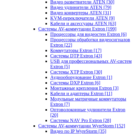
Видео разветвители ATEN
[30]
Видео удлинители ATEN
[79]
Видео конвертеры ATEN
[31]
KVM-переключатели ATEN
[9]
Кабели и аксессуары ATEN
[63]
Системы AV-коммутации Extron
[199]
Процессоры для видеостен Extron
[6]
Процессоры обработки видеосигналов
Extron
[22]
Коммутаторы Extron
[17]
Системы DTP Extron
[43]
USB для профессиональных AV-систем
Extron
[5]
Системы XTP Extron
[30]
Аудиооборудование Extron
[1]
Системы DXP Extron
[6]
Монтажные крепления Extron
[3]
Кабели и адаптеры Extron
[11]
Модульные матричные коммутаторы
Extron
[7]
Оптоволоконные удлинители Extron
[20]
Системы NAV Pro Extron
[28]
Системы AV-коммутации WyreStorm
[152]
Видео по IP WyreStorm
[35]