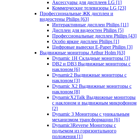
Аксессуары для дисплеев LG
[1]
Коммерческие телевизоры LG
[23]
Профессиональные ЖК дисплеи и
видеостены Philips
[63]
Интерактивные дисплеи Philips
[11]
Дисплеи для видеостен Philips
[5]
Профессиональные дисплеи Philips
[43]
Особо яркие дисплеи Philips
[1]
Цифровые вывески E-Paper Philips
[3]
Выдвижные мониторы Arthur Holm
[63]
Dynamic 1Н Складные мониторы
[3]
DB2 и DB3 Выдвижные мониторы с
наклоном
[6]
Dynamic2 Выдвижные мониторы с
наклоном
[3]
Dynamic X2 Выдвижные мониторы с
наклоном
[8]
DynamicX2Talk Выдвижные мониторы
с наклоном и выдвижным микрофоном
[2]
Dynamic 3 Мониторы с уникальным
механизмом трансформации
[6]
Dynamic3Reverse Мониторы с
подъемом из горизонтального
положения
[1]