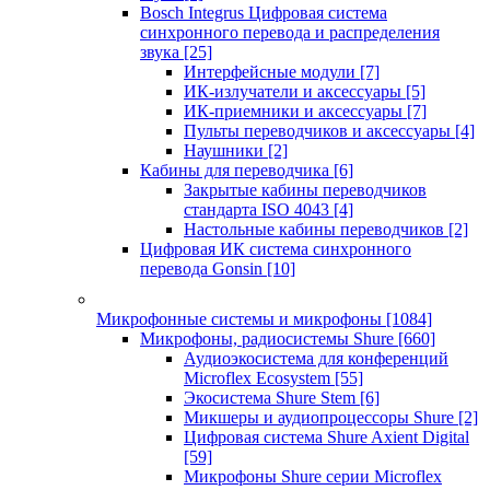
Bosch Integrus Цифровая система
синхронного перевода и распределения
звука
[25]
Интерфейсные модули
[7]
ИК-излучатели и аксессуары
[5]
ИК-приемники и аксессуары
[7]
Пульты переводчиков и аксессуары
[4]
Наушники
[2]
Кабины для переводчика
[6]
Закрытые кабины переводчиков
стандарта ISO 4043
[4]
Настольные кабины переводчиков
[2]
Цифровая ИК система синхронного
перевода Gonsin
[10]
Микрофонные системы и микрофоны
[1084]
Микрофоны, радиосистемы Shure
[660]
Аудиоэкосистема для конференций
Microflex Ecosystem
[55]
Экосистема Shure Stem
[6]
Микшеры и аудиопроцессоры Shure
[2]
Цифровая система Shure Axient Digital
[59]
Микрофоны Shure серии Microflex