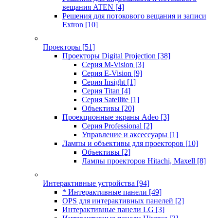
вещания ATEN
[4]
Решения для потокового вещания и записи
Extron
[10]
Проекторы
[51]
Проекторы Digital Projection
[38]
Серия M-Vision
[3]
Серия E-Vision
[9]
Серия Insight
[1]
Серия Titan
[4]
Серия Satellite
[1]
Объективы
[20]
Проекционные экраны Adeo
[3]
Серия Professional
[2]
Управление и аксессуары
[1]
Лампы и объективы для проекторов
[10]
Объективы
[2]
Лампы проекторов Hitachi, Maxell
[8]
Интерактивные устройства
[94]
* Интерактивные панели
[49]
OPS для интерактивных панелей
[2]
Интерактивные панели LG
[3]