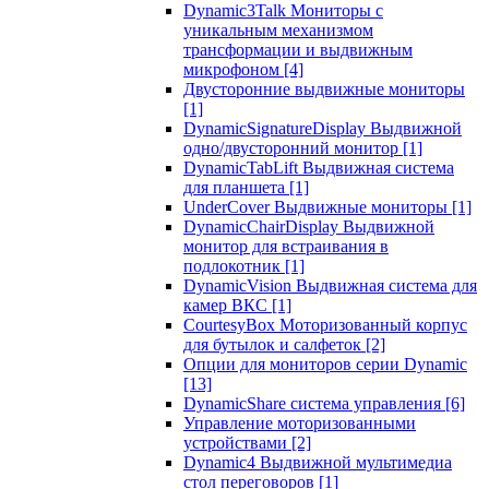
Dynamic3Talk Мониторы с
уникальным механизмом
трансформации и выдвижным
микрофоном
[4]
Двусторонние выдвижные мониторы
[1]
DynamicSignatureDisplay Выдвижной
одно/двусторонний монитор
[1]
DynamicTabLift Выдвижная система
для планшета
[1]
UnderCover Выдвижные мониторы
[1]
DynamicChairDisplay Выдвижной
монитор для встраивания в
подлокотник
[1]
DynamicVision Выдвижная система для
камер ВКС
[1]
CourtesyBox Моторизованный корпус
для бутылок и салфеток
[2]
Опции для мониторов серии Dynamic
[13]
DynamicShare система управления
[6]
Управление моторизованными
устройствами
[2]
Dynamic4 Выдвижной мультимедиа
стол переговоров
[1]