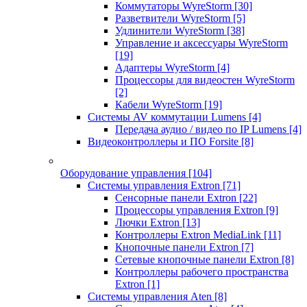
Коммутаторы WyreStorm
[30]
Разветвители WyreStorm
[5]
Удлинители WyreStorm
[38]
Управление и аксессуары WyreStorm
[19]
Адаптеры WyreStorm
[4]
Процессоры для видеостен WyreStorm
[2]
Кабели WyreStorm
[19]
Системы AV коммутации Lumens
[4]
Передача аудио / видео по IP Lumens
[4]
Видеоконтроллеры и ПО Forsite
[8]
Оборудование управления
[104]
Системы управления Extron
[71]
Сенсорные панели Extron
[22]
Процессоры управления Extron
[9]
Лючки Extron
[13]
Контроллеры Extron MediaLink
[11]
Кнопочные панели Extron
[7]
Сетевые кнопочные панели Extron
[8]
Контроллеры рабочего пространства
Extron
[1]
Системы управления Aten
[8]