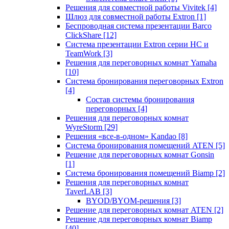
Решения для совместной работы Vivitek
[4]
Шлюз для совместной работы Extron
[1]
Беспроводная система презентации Barco
ClickShare
[12]
Система презентации Extron серии HC и
TeamWork
[3]
Решения для переговорных комнат Yamaha
[10]
Система бронирования переговорных Extron
[4]
Состав системы бронирования
переговорных
[4]
Решения для переговорных комнат
WyreStorm
[29]
Решения «все-в-одном» Kandao
[8]
Система бронирования помещений ATEN
[5]
Решение для переговорных комнат Gonsin
[1]
Система бронирования помещений Biamp
[2]
Решения для переговорных комнат
TaverLAB
[3]
BYOD/BYOM-решения
[3]
Решение для переговорных комнат ATEN
[2]
Решение для переговорных комнат Biamp
[40]