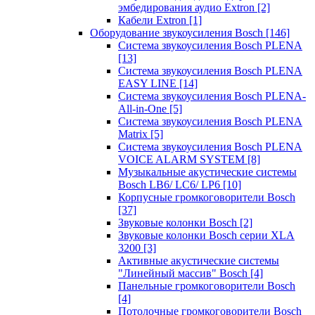
эмбедирования аудио Extron
[2]
Кабели Extron
[1]
Оборудование звукоусиления Bosch
[146]
Система звукоусиления Bosch PLENA
[13]
Система звукоусиления Bosch PLENA
EASY LINE
[14]
Система звукоусиления Bosch PLENA-
All-in-One
[5]
Система звукоусиления Bosch PLENA
Matrix
[5]
Система звукоусиления Bosch PLENA
VOICE ALARM SYSTEM
[8]
Музыкальные акустические системы
Bosch LB6/ LC6/ LP6
[10]
Корпусные громкоговорители Bosch
[37]
Звуковые колонки Bosch
[2]
Звуковые колонки Bosch серии XLA
3200
[3]
Активные акустические системы
"Линейный массив" Bosch
[4]
Панельные громкоговорители Bosch
[4]
Потолочные громкоговорители Bosch