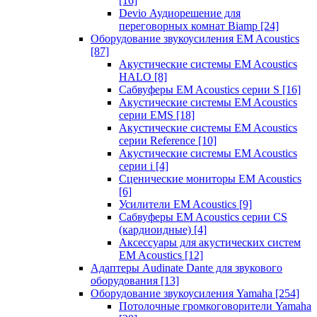
[16]
Devio Аудиорешение для
переговорных комнат Biamp
[24]
Оборудование звукоусиления EM Acoustics
[87]
Акустические системы EM Acoustics
HALO
[8]
Сабвуферы EM Acoustics серии S
[16]
Акустические системы EM Acoustics
серии EMS
[18]
Акустические системы EM Acoustics
серии Reference
[10]
Акустические системы EM Acoustics
серии i
[4]
Сценические мониторы EM Acoustics
[6]
Усилители EM Acoustics
[9]
Сабвуферы EM Acoustics серии CS
(кардиоидные)
[4]
Аксессуары для акустических систем
EM Acoustics
[12]
Адаптеры Audinate Dante для звукового
оборудования
[13]
Оборудование звукоусиления Yamaha
[254]
Потолочные громкоговорители Yamaha