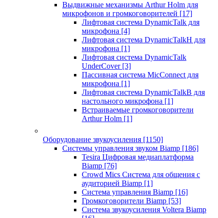
Выдвижные механизмы Arthur Holm для
микрофонов и громкоговорителей
[17]
Лифтовая система DynamicTalk для
микрофона
[4]
Лифтовая система DynamicTalkH для
микрофона
[1]
Лифтовая система DynamicTalk
UnderCover
[3]
Пассивная система MicConnect для
микрофона
[1]
Лифтовая система DynamicTalkB для
настольного микрофона
[1]
Встраиваемые громкоговорители
Arthur Holm
[1]
Оборудование звукоусиления
[1150]
Системы управления звуком Biamp
[186]
Tesira Цифровая медиаплатформа
Biamp
[76]
Crowd Mics Система для общения с
аудиторией Biamp
[1]
Система управления Biamp
[16]
Громкоговорители Biamp
[53]
Система звукоусиления Voltera Biamp