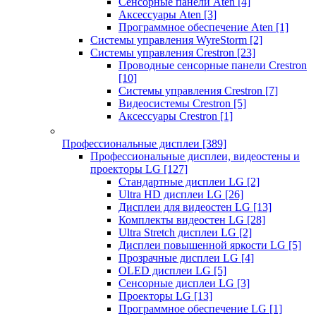
Сенсорные панели Aten
[4]
Аксессуары Aten
[3]
Программное обеспечение Aten
[1]
Системы управления WyreStorm
[2]
Системы управления Crestron
[23]
Проводные сенсорные панели Crestron
[10]
Системы управления Crestron
[7]
Видеосистемы Crestron
[5]
Аксессуары Crestron
[1]
Профессиональные дисплеи
[389]
Профессиональные дисплеи, видеостены и
проекторы LG
[127]
Стандартные дисплеи LG
[2]
Ultra HD дисплеи LG
[26]
Дисплеи для видеостен LG
[13]
Комплекты видеостен LG
[28]
Ultra Stretch дисплеи LG
[2]
Дисплеи повышенной яркости LG
[5]
Прозрачные дисплеи LG
[4]
OLED дисплеи LG
[5]
Сенсорные дисплеи LG
[3]
Проекторы LG
[13]
Программное обеспечение LG
[1]