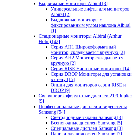
Выдвижные мониторы Albiral
[3]
Универсальные лифты для мониторов
Albiral
[2]
Выдвижные мониторы с
фиксированным углом наклона Albiral
[1]
Стационарные мониторы Albiral (Arthur
Holm)
[42]
Серия AH1 Широкоформатный
монитор, складывается вручную
[2]
Серия AH2 Монитор складывается
вручную
[2]
Серия RISE Настенные мониторы
[14]
Серия DROP Мониторы для установки
в стену
[15]
Опции для мониторов серии RISE и
DROP
[9]
Сверхширокоформатные дисплеи 21:9 Jupiter
[5]
Профессиональные дисплеи и видеостены
Samsung
[54]
Светодиодные экраны Samsung
[3]
Всепогодные дисплеи Samsung
[5]
Специальные дисплеи Samsung
[3]
Панели для видеостен Samsung
[7]