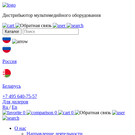
Дистрибьютор мультимедийного оборудования
Каталог
Россия
Беларусь
+7 495 640-75-57
Для дилеров
Ru
/
En
0
0
0
О нас
Направление деятельности