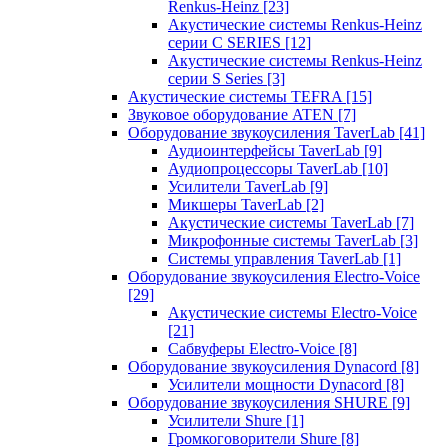
Renkus-Heinz
[23]
Акустические системы Renkus-Heinz
серии C SERIES
[12]
Акустические системы Renkus-Heinz
серии S Series
[3]
Акустические системы TEFRA
[15]
Звуковое оборудование ATEN
[7]
Оборудование звукоусиления TaverLab
[41]
Аудиоинтерфейсы TaverLab
[9]
Аудиопроцессоры TaverLab
[10]
Усилители TaverLab
[9]
Микшеры TaverLab
[2]
Акустические системы TaverLab
[7]
Микрофонные системы TaverLab
[3]
Системы управления TaverLab
[1]
Оборудование звукоусиления Electro-Voice
[29]
Акустические системы Electro-Voice
[21]
Сабвуферы Electro-Voice
[8]
Оборудование звукоусиления Dynacord
[8]
Усилители мощности Dynacord
[8]
Оборудование звукоусиления SHURE
[9]
Усилители Shure
[1]
Громкоговорители Shure
[8]