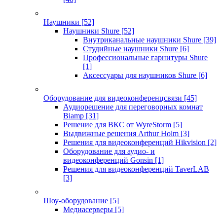
Наушники
[52]
Наушники Shure
[52]
Внутриканальные наушники Shure
[39]
Студийные наушники Shure
[6]
Профессиональные гарнитуры Shure
[1]
Аксессуары для наушников Shure
[6]
Оборудование для видеоконференцсвязи
[45]
Аудиорешение для переговорных комнат
Biamp
[31]
Решение для ВКС от WyreStorm
[5]
Выдвижные решения Arthur Holm
[3]
Решения для видеоконференций Hikvision
[2]
Оборудование для аудио- и
видеоконференций Gonsin
[1]
Решения для видеоконференций TaverLAB
[3]
Шоу-оборудование
[5]
Медиасерверы
[5]