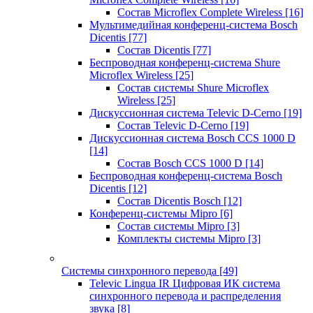
Состав Microflex Complete Wireless
[16]
Мультимедийная конференц-система Bosch
Dicentis
[77]
Состав Dicentis
[77]
Беспроводная конференц-система Shure
Microflex Wireless
[25]
Состав системы Shure Microflex
Wireless
[25]
Дискуссионная система Televic D-Cerno
[19]
Состав Televic D-Cerno
[19]
Дискуссионная система Bosch CCS 1000 D
[14]
Состав Bosch CCS 1000 D
[14]
Беспроводная конференц-система Bosch
Dicentis
[12]
Состав Dicentis Bosch
[12]
Конференц-системы Mipro
[6]
Состав системы Mipro
[3]
Комплекты системы Mipro
[3]
Системы синхронного перевода
[49]
Televic Lingua IR Цифровая ИК система
синхронного перевода и распределения
звука
[8]