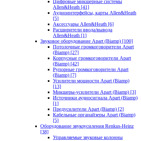
Цифровые микшерные системы
Allen&Heath
[41]
Аудиоинтерфейсы, карты Allen&Heath
[5]
Аксессуары Allen&Heath
[6]
Расширители ввода/вывода
Allen&Heath
[1]
Звуковое оборудование Apart (Biamp)
[100]
Потолочные громкоговорители Apart
(Biamp)
[27]
Корпусные громкоговорители Apart
(Biamp)
[42]
Рупорные громкоговорители Apart
(Biamp)
[7]
Усилители мощности Apart (Biamp)
[13]
Микшеры-усилители Apart (Biamp)
[3]
Источники аудиосигнала Apart (Biamp)
[1]
Предусилители Apart (Biamp)
[2]
Кабельные органайзеры Apart (Biamp)
[5]
Оборудование звукоусиления Renkus-Heinz
[38]
Управляемые звуковые колонны