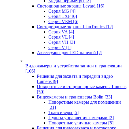
Медиа периметры
[2]
Светодиодные экраны Leyard
[16]
Серия MG
[4]
Серия TXF
[6]
Серия VEM
[6]
Светодиодные экраны LianTronics
[12]
Серия VA
[4]
Серия VL
[4]
Серия VH
[3]
Серия V
[1]
Аксессуары для LED панелей
[2]
Видеокамеры и устройства записи и трансляции
[106]
Решения для захвата и передачи видео
Lumens
[9]
Поворотные и стационарные камеры Lumens
[50]
Видеокамеры и трансиверы Bolin
[33]
Поворотные камеры для помещений
[21]
Трансиверы
[5]
Пульты управления камерами
[2]
Поворотные уличные камеры
[5]
Решения для видеозахвата и потокового