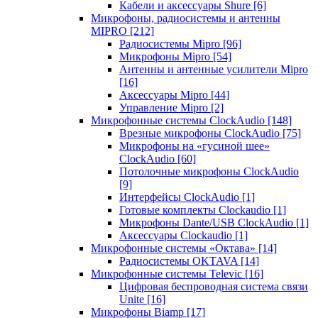
Кабели и аксессуары Shure
[6]
Микрофоны, радиосистемы и антенны
MIPRO
[212]
Радиосистемы Mipro
[96]
Микрофоны Mipro
[54]
Антенны и антенные усилители Mipro
[16]
Аксессуары Mipro
[44]
Управление Mipro
[2]
Микрофонные системы ClockAudio
[148]
Врезные микрофоны ClockAudio
[75]
Микрофоны на «гусиной шее»
ClockAudio
[60]
Потолочные микрофоны ClockAudio
[9]
Интерфейсы ClockAudio
[1]
Готовые комплекты Clockaudio
[1]
Микрофоны Dante/USB ClockAudio
[1]
Аксессуары Clockaudio
[1]
Микрофонные системы «Октава»
[14]
Радиосистемы OKTAVA
[14]
Микрофонные системы Televic
[16]
Цифровая беспроводная система связи
Unite
[16]
Микрофоны Biamp
[17]