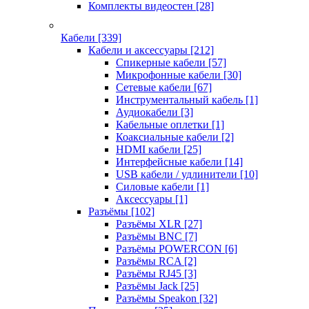
Комплекты видеостен
[28]
Кабели
[339]
Кабели и аксессуары
[212]
Спикерные кабели
[57]
Микрофонные кабели
[30]
Сетевые кабели
[67]
Инструментальный кабель
[1]
Аудиокабели
[3]
Кабельные оплетки
[1]
Коаксиальные кабели
[2]
HDMI кабели
[25]
Интерфейсные кабели
[14]
USB кабели / удлинители
[10]
Силовые кабели
[1]
Аксессуары
[1]
Разъёмы
[102]
Разъёмы XLR
[27]
Разъёмы BNC
[7]
Разъёмы POWERCON
[6]
Разъёмы RCA
[2]
Разъёмы RJ45
[3]
Разъёмы Jack
[25]
Разъёмы Speakon
[32]