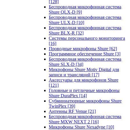
[128]
Беспроводная микрофонная система
Shure QLX-D
[9]
Беспроводная микрофонная система
Shure ULX-D
[10]
Беспроводная микрофонная система
Shure BLX-R
[32]
Системы персонального мониторинга
[16]
Проводные микрофоны Shure
[62]
Программное обеспечение Shure
[3]
Беспроводная микрофонная система
Shure SLX-D
[34]
Микрофоны Shure Motiv Digital для
записи и трансляций
[17]
Аксессуары для микрофонов Shure
[121]
Головные и петличные микрофоны
Shure DuraPlex
[14]
Субминиатюрные микрофоны Shure
TwinPlex
[39]
Антенны RF Venue
[21]
Беспроводная микрофонная система
Shure MXW NEXT 2
[16]
Микрофоны Shure Nexadyne
[10]