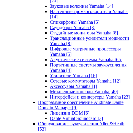
[20]
Звуковые колонны Yamaha
[14]
Настенные громкоговорители Yamaha
[14]
Спикерфоны Yamaha
[5]
Саундбары Yamaha
[3]
Студийные мониторы Yamaha
[8]
Трансляционные усилители мощности
Yamaha
[8]
Цифровые матричные процессоры
Yamaha
[5]
Акустические системы Yamaha
[65]
Портативные системы звукоусиления
Yamaha
[4]
Усилители Yamaha
[16]
Сетевые коммутаторы Yamaha
[12]
Аксессуары Yamaha
[1]
Микшерные консоли Yamaha
[40]
Интерфейсы и конвертеры Yamaha
[23]
Программное обеспечение Audinate Dante
Domain Manager
[9]
Лицензии DDM
[6]
Dante Virtual Soundcard
[3]
Оборудование звукоусиления Allen&Heath
[53]