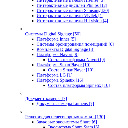
Интерактивные панели Hisense
[3]
Интерактивные дисплеи Philips
[12]
Интерактивные панели Samsung
[20]
Интерактивные панели Vivitek
[1]
Интерактивные панели Hikvision
[4]
Системы Digital Signage
[50]
Платформа Innes
[5]
Системы бронирования помещений
[6]
Комплекты Digital Signage
[3]
Платформа Navori
[9]
Состав платформы Navori
[9]
Платформа SmartPlayer
[10]
Состав SmartPlayer
[10]
Платформа LG
[1]
Платформа Spinetix
[16]
Состав платформы Spinetix
[16]
Документ-камеры
[7]
Документ-камеры Lumens
[7]
Решения для переговорных комнат
[130]
Звуковые экосистемы Shure
[6]
Экосистема Shure Stem
[6]