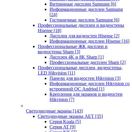
Витринные дисплеи Sumsung
[6]
Информационные дисплеи Samsung
[24]
Гостиничные дисплеи Samsung
[6]
Профессиональные дисплеи и видеостены
Hisense
[18]
Дисплеи для видеостен Hisense
[2]
Информационные дисплеи Hisense
[16]
Профессиональные ЖК дисплеи и
видеостены Sharp
[3]
Дисплеи 4K и 8K Sharp
[1]
Профессиональные дисплеи Sharp
[2]
Профессиональные дисплеи, видеостены,
LED Hikvision
[11]
Панели для видеостен Hikvision
[3]
Информационные дисплеи Hikvision со
встроенной ОС Andriod
[1]
Крепления для экранов и видеостен
Hikvision
[7]
Светодиодные экраны
[143]
Светодиодные экраны AET
[35]
Cерия Koala
[5]
Серия AT
[9]