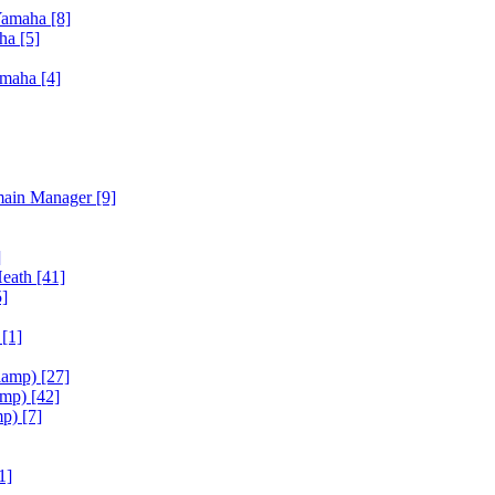
Yamaha
[8]
aha
[5]
amaha
[4]
main Manager
[9]
]
Heath
[41]
5]
h
[1]
iamp)
[27]
amp)
[42]
mp)
[7]
1]