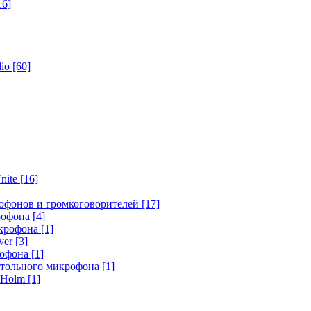
16]
dio
[60]
nite
[16]
офонов и громкоговорителей
[17]
крофона
[4]
икрофона
[1]
ver
[3]
рофона
[1]
стольного микрофона
[1]
r Holm
[1]