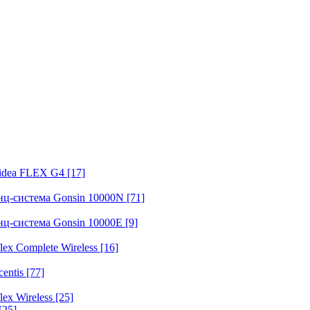
fidea FLEX G4
[17]
нц-система Gonsin 10000N
[71]
нц-система Gonsin 10000E
[9]
ex Complete Wireless
[16]
entis
[77]
ex Wireless
[25]
[25]