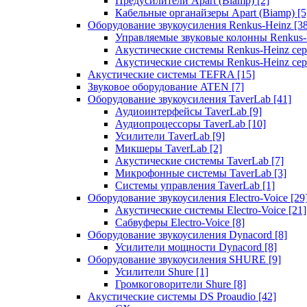
Предусилители Apart (Biamp)
[2]
Кабельные органайзеры Apart (Biamp)
[5
Оборудование звукоусиления Renkus-Heinz
[3
Управляемые звуковые колонны Renkus
Акустические системы Renkus-Heinz с
Акустические системы Renkus-Heinz сер
Акустические системы TEFRA
[15]
Звуковое оборудование ATEN
[7]
Оборудование звукоусиления TaverLab
[41]
Аудиоинтерфейсы TaverLab
[9]
Аудиопроцессоры TaverLab
[10]
Усилители TaverLab
[9]
Микшеры TaverLab
[2]
Акустические системы TaverLab
[7]
Микрофонные системы TaverLab
[3]
Системы управления TaverLab
[1]
Оборудование звукоусиления Electro-Voice
[29
Акустические системы Electro-Voice
[21]
Сабвуферы Electro-Voice
[8]
Оборудование звукоусиления Dynacord
[8]
Усилители мощности Dynacord
[8]
Оборудование звукоусиления SHURE
[9]
Усилители Shure
[1]
Громкоговорители Shure
[8]
Акустические системы DS Proaudio
[42]