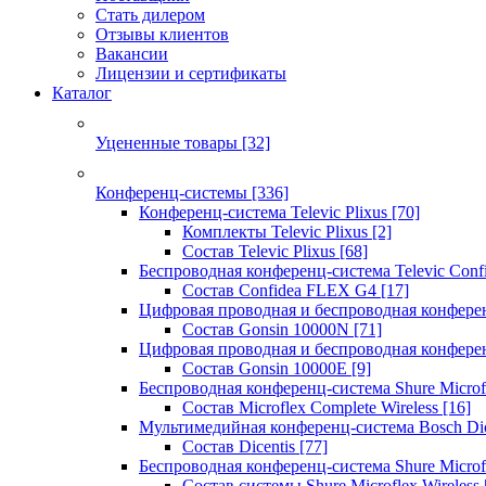
Стать дилером
Отзывы клиентов
Вакансии
Лицензии и сертификаты
Каталог
Уцененные товары
[32]
Конференц-системы
[336]
Конференц-система Televic Plixus
[70]
Комплекты Televic Plixus
[2]
Состав Televic Plixus
[68]
Беспроводная конференц-система Televic Con
Состав Confidea FLEX G4
[17]
Цифровая проводная и беспроводная конфере
Состав Gonsin 10000N
[71]
Цифровая проводная и беспроводная конфере
Состав Gonsin 10000E
[9]
Беспроводная конференц-система Shure Microfl
Состав Microflex Complete Wireless
[16]
Мультимедийная конференц-система Bosch Dic
Состав Dicentis
[77]
Беспроводная конференц-система Shure Microfl
Состав системы Shure Microflex Wireless