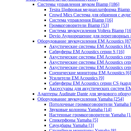
Системы управления звуком Biamp
[186]
Tesira Цифровая медиаплатформа Biamp
Crowd Mics Система для общения с ауд
Система управления Biamp
[16]
Громкоговорители Biamp
[53]
Система звукоусиления Voltera Biamp
[16
Devio Аудиорешение для переговорных
Оборудование звукоусиления EM Acoustics
[87
Акустические системы EM Acoustics 
Сабвуферы EM Acoustics серии S
[16]
Акустические системы EM Acoustics с
Акустические системы EM Acoustics сер
Акустические системы EM Acoustics сер
Сценические мониторы EM Acoustics
[6]
Усилители EM Acoustics
[9]
Сабвуферы EM Acoustics серии CS (кар
Аксессуары для акустических систем EM
Адаптеры Audinate Dante для звукового обор
Оборудование звукоусиления Yamaha
[254]
Потолочные громкоговорители Yamaha
Звуковые колонны Yamaha
[14]
Настенные громкоговорители Yamaha
[1
Спикерфоны Yamaha
[5]
Саундбары Yamaha
[3]
Студийные мониторы Yamaha
[8]