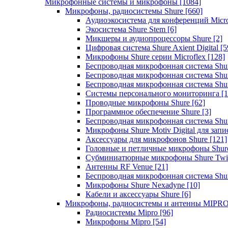
Микрофонные системы и микрофоны
[1084]
Микрофоны, радиосистемы Shure
[660]
Аудиоэкосистема для конференций Micro
Экосистема Shure Stem
[6]
Микшеры и аудиопроцессоры Shure
[2]
Цифровая система Shure Axient Digital
[5
Микрофоны Shure серии Microflex
[128]
Беспроводная микрофонная система Sh
Беспроводная микрофонная система Sh
Беспроводная микрофонная система Sh
Системы персонального мониторинга
[1
Проводные микрофоны Shure
[62]
Программное обеспечение Shure
[3]
Беспроводная микрофонная система Sh
Микрофоны Shure Motiv Digital для зап
Аксессуары для микрофонов Shure
[121]
Головные и петличные микрофоны Shur
Субминиатюрные микрофоны Shure Twi
Антенны RF Venue
[21]
Беспроводная микрофонная система S
Микрофоны Shure Nexadyne
[10]
Кабели и аксессуары Shure
[6]
Микрофоны, радиосистемы и антенны MIPR
Радиосистемы Mipro
[96]
Микрофоны Mipro
[54]