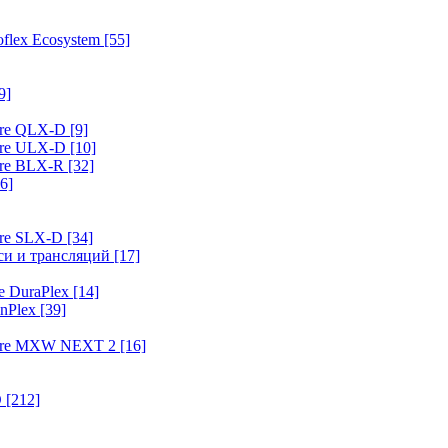
flex Ecosystem
[55]
9]
ure QLX-D
[9]
ure ULX-D
[10]
ure BLX-R
[32]
6]
ure SLX-D
[34]
иси и трансляций
[17]
e DuraPlex
[14]
nPlex
[39]
hure MXW NEXT 2
[16]
O
[212]