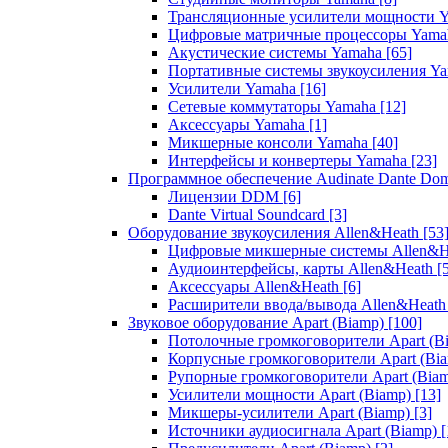
Трансляционные усилители мощности 
Цифровые матричные процессоры Yam
Акустические системы Yamaha
[65]
Портативные системы звукоусиления Y
Усилители Yamaha
[16]
Сетевые коммутаторы Yamaha
[12]
Аксессуары Yamaha
[1]
Микшерные консоли Yamaha
[40]
Интерфейсы и конвертеры Yamaha
[23]
Программное обеспечение Audinate Dante Do
Лицензии DDM
[6]
Dante Virtual Soundcard
[3]
Оборудование звукоусиления Allen&Heath
[53
Цифровые микшерные системы Allen&
Аудиоинтерфейсы, карты Allen&Heath
[
Аксессуары Allen&Heath
[6]
Расширители ввода/вывода Allen&Heat
Звуковое оборудование Apart (Biamp)
[100]
Потолочные громкоговорители Apart (B
Корпусные громкоговорители Apart (Bi
Рупорные громкоговорители Apart (Bia
Усилители мощности Apart (Biamp)
[13]
Микшеры-усилители Apart (Biamp)
[3]
Источники аудиосигнала Apart (Biamp)
[