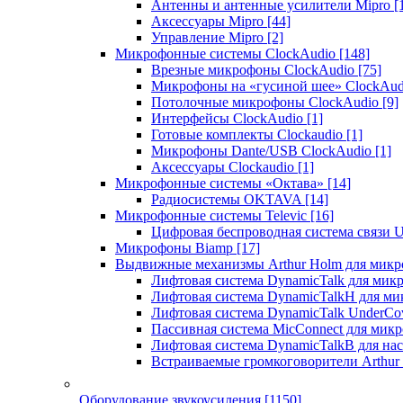
Антенны и антенные усилители Mipro
[
Аксессуары Mipro
[44]
Управление Mipro
[2]
Микрофонные системы ClockAudio
[148]
Врезные микрофоны ClockAudio
[75]
Микрофоны на «гусиной шее» ClockAu
Потолочные микрофоны ClockAudio
[9]
Интерфейсы ClockAudio
[1]
Готовые комплекты Clockaudio
[1]
Микрофоны Dante/USB ClockAudio
[1]
Аксессуары Clockaudio
[1]
Микрофонные системы «Октава»
[14]
Радиосистемы OKTAVA
[14]
Микрофонные системы Televic
[16]
Цифровая беспроводная система связи U
Микрофоны Biamp
[17]
Выдвижные механизмы Arthur Holm для микр
Лифтовая система DynamicTalk для ми
Лифтовая система DynamicTalkH для м
Лифтовая система DynamicTalk UnderCo
Пассивная система MicConnect для мик
Лифтовая система DynamicTalkB для на
Встраиваемые громкоговорители Arthu
Оборудование звукоусиления
[1150]