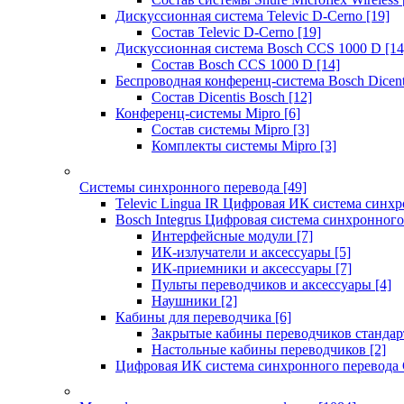
Дискуссионная система Televic D-Cerno
[19]
Состав Televic D-Cerno
[19]
Дискуссионная система Bosch CCS 1000 D
[14
Состав Bosch CCS 1000 D
[14]
Беспроводная конференц-система Bosch Dicen
Состав Dicentis Bosch
[12]
Конференц-системы Mipro
[6]
Состав системы Mipro
[3]
Комплекты системы Mipro
[3]
Системы синхронного перевода
[49]
Televic Lingua IR Цифровая ИК система синхр
Bosch Integrus Цифровая система синхронного
Интерфейсные модули
[7]
ИК-излучатели и аксессуары
[5]
ИК-приемники и аксессуары
[7]
Пульты переводчиков и аксессуары
[4]
Наушники
[2]
Кабины для переводчика
[6]
Закрытые кабины переводчиков стандар
Настольные кабины переводчиков
[2]
Цифровая ИК система синхронного перевода