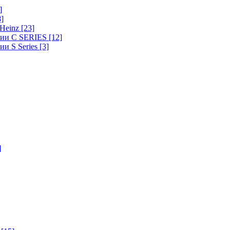
]
8]
-Heinz
[23]
ерии C SERIES
[12]
ии S Series
[3]
]