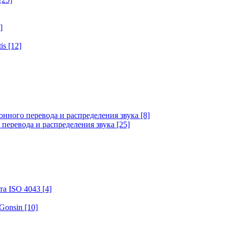
]
tis
[12]
онного перевода и распределения звука
[8]
 перевода и распределения звука
[25]
та ISO 4043
[4]
 Gonsin
[10]