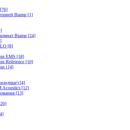
[76]
иторией Biamp
[1]
]
 комнат Biamp
[24]
]
HALO
[8]
ерии EMS
[18]
ии Reference
[10]
ии i
[4]
диоидные)
[4]
 Acoustics
[12]
удования
[13]
[20]
4]