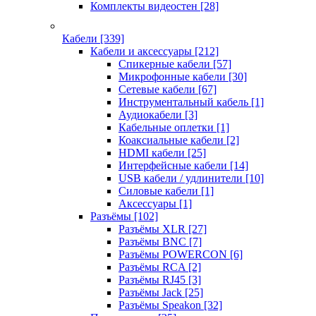
Комплекты видеостен
[28]
Кабели
[339]
Кабели и аксессуары
[212]
Спикерные кабели
[57]
Микрофонные кабели
[30]
Сетевые кабели
[67]
Инструментальный кабель
[1]
Аудиокабели
[3]
Кабельные оплетки
[1]
Коаксиальные кабели
[2]
HDMI кабели
[25]
Интерфейсные кабели
[14]
USB кабели / удлинители
[10]
Силовые кабели
[1]
Аксессуары
[1]
Разъёмы
[102]
Разъёмы XLR
[27]
Разъёмы BNC
[7]
Разъёмы POWERCON
[6]
Разъёмы RCA
[2]
Разъёмы RJ45
[3]
Разъёмы Jack
[25]
Разъёмы Speakon
[32]