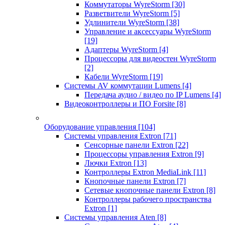
Коммутаторы WyreStorm
[30]
Разветвители WyreStorm
[5]
Удлинители WyreStorm
[38]
Управление и аксессуары WyreStorm
[19]
Адаптеры WyreStorm
[4]
Процессоры для видеостен WyreStorm
[2]
Кабели WyreStorm
[19]
Системы AV коммутации Lumens
[4]
Передача аудио / видео по IP Lumens
[4]
Видеоконтроллеры и ПО Forsite
[8]
Оборудование управления
[104]
Системы управления Extron
[71]
Сенсорные панели Extron
[22]
Процессоры управления Extron
[9]
Лючки Extron
[13]
Контроллеры Extron MediaLink
[11]
Кнопочные панели Extron
[7]
Сетевые кнопочные панели Extron
[8]
Контроллеры рабочего пространства
Extron
[1]
Системы управления Aten
[8]