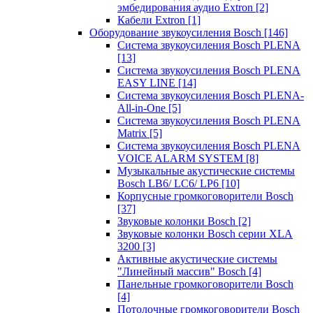
эмбедирования аудио Extron
[2]
Кабели Extron
[1]
Оборудование звукоусиления Bosch
[146]
Система звукоусиления Bosch PLENA
[13]
Система звукоусиления Bosch PLENA
EASY LINE
[14]
Система звукоусиления Bosch PLENA-
All-in-One
[5]
Система звукоусиления Bosch PLENA
Matrix
[5]
Система звукоусиления Bosch PLENA
VOICE ALARM SYSTEM
[8]
Музыкальные акустические системы
Bosch LB6/ LC6/ LP6
[10]
Корпусные громкоговорители Bosch
[37]
Звуковые колонки Bosch
[2]
Звуковые колонки Bosch серии XLA
3200
[3]
Активные акустические системы
"Линейный массив" Bosch
[4]
Панельные громкоговорители Bosch
[4]
Потолочные громкоговорители Bosch