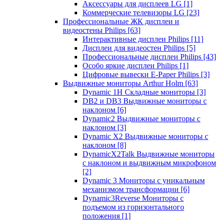
Аксессуары для дисплеев LG
[1]
Коммерческие телевизоры LG
[23]
Профессиональные ЖК дисплеи и
видеостены Philips
[63]
Интерактивные дисплеи Philips
[11]
Дисплеи для видеостен Philips
[5]
Профессиональные дисплеи Philips
[43]
Особо яркие дисплеи Philips
[1]
Цифровые вывески E-Paper Philips
[3]
Выдвижные мониторы Arthur Holm
[63]
Dynamic 1Н Складные мониторы
[3]
DB2 и DB3 Выдвижные мониторы с
наклоном
[6]
Dynamic2 Выдвижные мониторы с
наклоном
[3]
Dynamic X2 Выдвижные мониторы с
наклоном
[8]
DynamicX2Talk Выдвижные мониторы
с наклоном и выдвижным микрофоном
[2]
Dynamic 3 Мониторы с уникальным
механизмом трансформации
[6]
Dynamic3Reverse Мониторы с
подъемом из горизонтального
положения
[1]