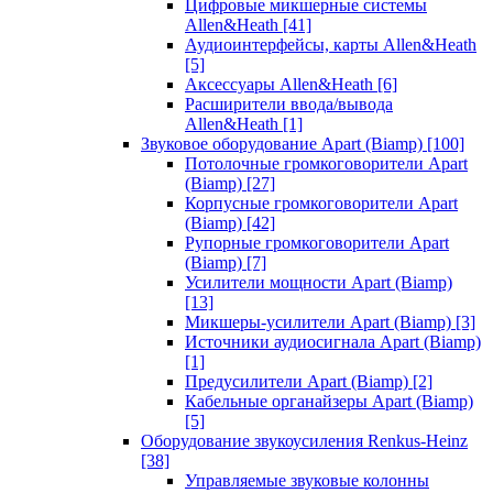
Цифровые микшерные системы
Allen&Heath
[41]
Аудиоинтерфейсы, карты Allen&Heath
[5]
Аксессуары Allen&Heath
[6]
Расширители ввода/вывода
Allen&Heath
[1]
Звуковое оборудование Apart (Biamp)
[100]
Потолочные громкоговорители Apart
(Biamp)
[27]
Корпусные громкоговорители Apart
(Biamp)
[42]
Рупорные громкоговорители Apart
(Biamp)
[7]
Усилители мощности Apart (Biamp)
[13]
Микшеры-усилители Apart (Biamp)
[3]
Источники аудиосигнала Apart (Biamp)
[1]
Предусилители Apart (Biamp)
[2]
Кабельные органайзеры Apart (Biamp)
[5]
Оборудование звукоусиления Renkus-Heinz
[38]
Управляемые звуковые колонны