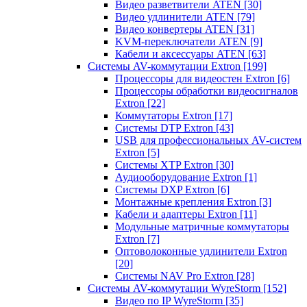
Видео разветвители ATEN
[30]
Видео удлинители ATEN
[79]
Видео конвертеры ATEN
[31]
KVM-переключатели ATEN
[9]
Кабели и аксессуары ATEN
[63]
Системы AV-коммутации Extron
[199]
Процессоры для видеостен Extron
[6]
Процессоры обработки видеосигналов
Extron
[22]
Коммутаторы Extron
[17]
Системы DTP Extron
[43]
USB для профессиональных AV-систем
Extron
[5]
Системы XTP Extron
[30]
Аудиооборудование Extron
[1]
Системы DXP Extron
[6]
Монтажные крепления Extron
[3]
Кабели и адаптеры Extron
[11]
Модульные матричные коммутаторы
Extron
[7]
Оптоволоконные удлинители Extron
[20]
Системы NAV Pro Extron
[28]
Системы AV-коммутации WyreStorm
[152]
Видео по IP WyreStorm
[35]