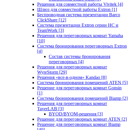
Решения для совместной работы Vivitek
[4]
Шлюз для совместной работы Extron
[1]
Беспроводная система презентации Barco
ClickShare
[12]
Система презентации Extron серии HC и
TeamWork
[3]
Решения для переговорных комнат Yamaha
[10]
Система бронирования переговорных Extron
[4]
Состав системы бронирования
переговорных
[4]
Решения для переговорных комнат
WyreStorm
[29]
Решения «все-в-одном» Kandao
[8]
Система бронирования помещений ATEN
[5]
Решение для переговорных комнат Gonsin
[1]
Система бронирования помещений Biamp
[2]
Решения для переговорных комнат
TaverLAB
[3]
BYOD/BYOM-решения
[3]
Решение для переговорных комнат ATEN
[2]
Решение для переговорных комнат Biamp
[40]