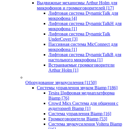
Выдвижные механизмы Arthur Holm для
микрофонов и громкоговорителей
[17]
Лифтовая система DynamicTalk для
микрофона
[4]
Лифтовая система DynamicTalkH для
микрофона
[1]
Лифтовая система DynamicTalk
UnderCover
[3]
Пассивная система MicConnect для
микрофона
[1]
Лифтовая система DynamicTalkB для
настольного микрофона
[1]
Встраиваемые громкоговорители
Arthur Holm
[1]
Оборудование звукоусиления
[1150]
Системы управления звуком Biamp
[186]
Tesira Цифровая медиаплатформа
Biamp
[76]
Crowd Mics Система для общения с
аудиторией Biamp
[1]
Система управления Biamp
[16]
Громкоговорители Biamp
[53]
Система звукоусиления Voltera Biamp