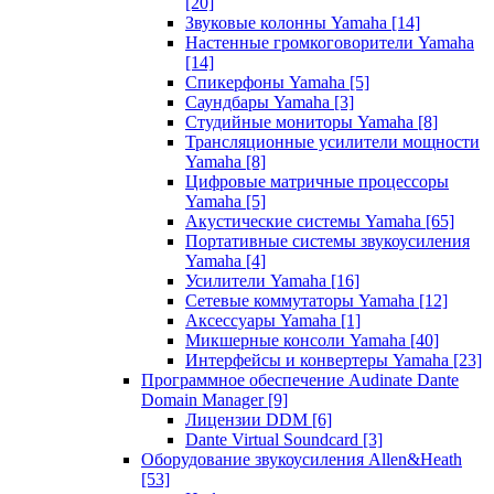
[20]
Звуковые колонны Yamaha
[14]
Настенные громкоговорители Yamaha
[14]
Спикерфоны Yamaha
[5]
Саундбары Yamaha
[3]
Студийные мониторы Yamaha
[8]
Трансляционные усилители мощности
Yamaha
[8]
Цифровые матричные процессоры
Yamaha
[5]
Акустические системы Yamaha
[65]
Портативные системы звукоусиления
Yamaha
[4]
Усилители Yamaha
[16]
Сетевые коммутаторы Yamaha
[12]
Аксессуары Yamaha
[1]
Микшерные консоли Yamaha
[40]
Интерфейсы и конвертеры Yamaha
[23]
Программное обеспечение Audinate Dante
Domain Manager
[9]
Лицензии DDM
[6]
Dante Virtual Soundcard
[3]
Оборудование звукоусиления Allen&Heath
[53]