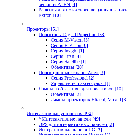
вещания ATEN
[4]
Решения для потокового вещания и записи
Extron
[10]
Проекторы
[51]
Проекторы Digital Projection
[38]
Серия M-Vision
[3]
Серия E-Vision
[9]
Серия Insight
[1]
Серия Titan
[4]
Серия Satellite
[1]
Объективы
[20]
Проекционные экраны Adeo
[3]
Серия Professional
[2]
Управление и аксессуары
[1]
Лампы и объективы для проекторов
[10]
Объективы
[2]
Лампы проекторов Hitachi, Maxell
[8]
Интерактивные устройства
[94]
* Интерактивные панели
[49]
OPS для интерактивных панелей
[2]
Интерактивные панели LG
[3]