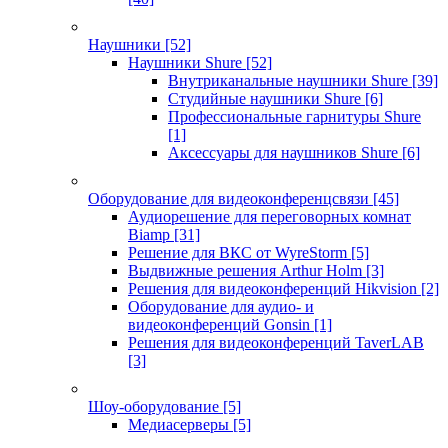
Наушники
[52]
Наушники Shure
[52]
Внутриканальные наушники Shure
[39]
Студийные наушники Shure
[6]
Профессиональные гарнитуры Shure
[1]
Аксессуары для наушников Shure
[6]
Оборудование для видеоконференцсвязи
[45]
Аудиорешение для переговорных комнат
Biamp
[31]
Решение для ВКС от WyreStorm
[5]
Выдвижные решения Arthur Holm
[3]
Решения для видеоконференций Hikvision
[2]
Оборудование для аудио- и
видеоконференций Gonsin
[1]
Решения для видеоконференций TaverLAB
[3]
Шоу-оборудование
[5]
Медиасерверы
[5]