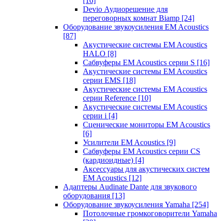
[16]
Devio Аудиорешение для
переговорных комнат Biamp
[24]
Оборудование звукоусиления EM Acoustics
[87]
Акустические системы EM Acoustics
HALO
[8]
Сабвуферы EM Acoustics серии S
[16]
Акустические системы EM Acoustics
серии EMS
[18]
Акустические системы EM Acoustics
серии Reference
[10]
Акустические системы EM Acoustics
серии i
[4]
Сценические мониторы EM Acoustics
[6]
Усилители EM Acoustics
[9]
Сабвуферы EM Acoustics серии CS
(кардиоидные)
[4]
Аксессуары для акустических систем
EM Acoustics
[12]
Адаптеры Audinate Dante для звукового
оборудования
[13]
Оборудование звукоусиления Yamaha
[254]
Потолочные громкоговорители Yamaha