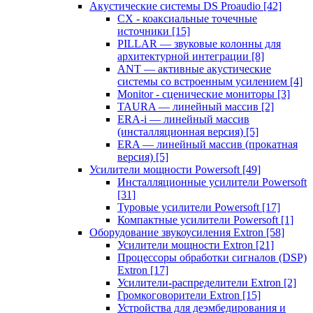
Акустические системы DS Proaudio
[42]
CX - коаксиальные точечные
источники
[15]
PILLAR — звуковые колонны для
архитектурной интеграции
[8]
ANT — активные акустические
системы со встроенным усилением
[4]
Monitor - сценические мониторы
[3]
TAURA — линейный массив
[2]
ERA-i — линейный массив
(инсталляционная версия)
[5]
ERA — линейный массив (прокатная
версия)
[5]
Усилители мощности Powersoft
[49]
Инсталляционные усилители Powersoft
[31]
Туровые усилители Powersoft
[17]
Компактные усилители Powersoft
[1]
Оборудование звукоусиления Extron
[58]
Усилители мощности Extron
[21]
Процессоры обработки сигналов (DSP)
Extron
[17]
Усилители-распределители Extron
[2]
Громкоговорители Extron
[15]
Устройства для деэмбедирования и