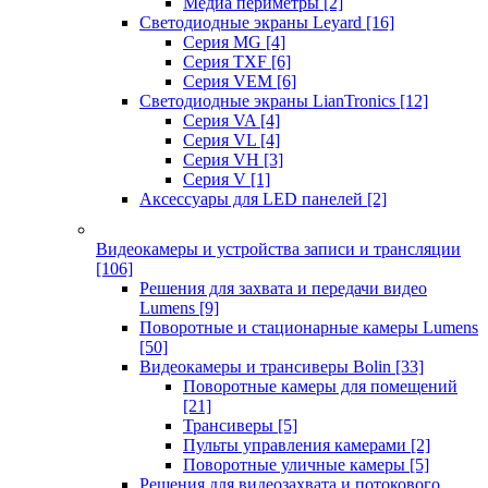
Медиа периметры
[2]
Светодиодные экраны Leyard
[16]
Серия MG
[4]
Серия TXF
[6]
Серия VEM
[6]
Светодиодные экраны LianTronics
[12]
Серия VA
[4]
Серия VL
[4]
Серия VH
[3]
Серия V
[1]
Аксессуары для LED панелей
[2]
Видеокамеры и устройства записи и трансляции
[106]
Решения для захвата и передачи видео
Lumens
[9]
Поворотные и стационарные камеры Lumens
[50]
Видеокамеры и трансиверы Bolin
[33]
Поворотные камеры для помещений
[21]
Трансиверы
[5]
Пульты управления камерами
[2]
Поворотные уличные камеры
[5]
Решения для видеозахвата и потокового