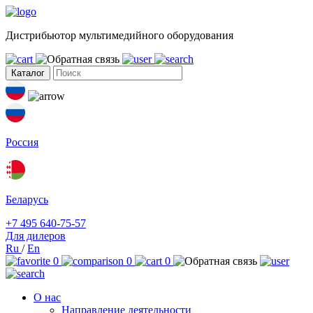
Дистрибьютор мультимедийного оборудования
Каталог
Россия
Беларусь
+7 495 640-75-57
Для дилеров
Ru
/
En
0
0
0
О нас
Направление деятельности