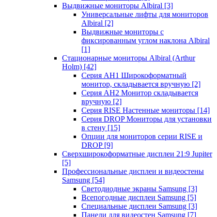
Выдвижные мониторы Albiral
[3]
Универсальные лифты для мониторов
Albiral
[2]
Выдвижные мониторы с
фиксированным углом наклона Albiral
[1]
Стационарные мониторы Albiral (Arthur
Holm)
[42]
Серия AH1 Широкоформатный
монитор, складывается вручную
[2]
Серия AH2 Монитор складывается
вручную
[2]
Серия RISE Настенные мониторы
[14]
Серия DROP Мониторы для установки
в стену
[15]
Опции для мониторов серии RISE и
DROP
[9]
Сверхширокоформатные дисплеи 21:9 Jupiter
[5]
Профессиональные дисплеи и видеостены
Samsung
[54]
Светодиодные экраны Samsung
[3]
Всепогодные дисплеи Samsung
[5]
Специальные дисплеи Samsung
[3]
Панели для видеостен Samsung
[7]