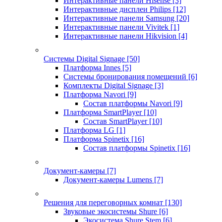
Интерактивные панели Hisense
[3]
Интерактивные дисплеи Philips
[12]
Интерактивные панели Samsung
[20]
Интерактивные панели Vivitek
[1]
Интерактивные панели Hikvision
[4]
Системы Digital Signage
[50]
Платформа Innes
[5]
Системы бронирования помещений
[6]
Комплекты Digital Signage
[3]
Платформа Navori
[9]
Состав платформы Navori
[9]
Платформа SmartPlayer
[10]
Состав SmartPlayer
[10]
Платформа LG
[1]
Платформа Spinetix
[16]
Состав платформы Spinetix
[16]
Документ-камеры
[7]
Документ-камеры Lumens
[7]
Решения для переговорных комнат
[130]
Звуковые экосистемы Shure
[6]
Экосистема Shure Stem
[6]