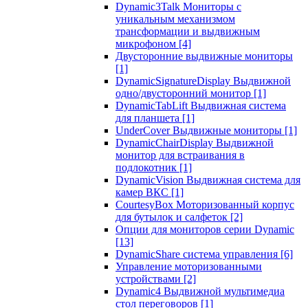
Dynamic3Talk Мониторы с
уникальным механизмом
трансформации и выдвижным
микрофоном
[4]
Двусторонние выдвижные мониторы
[1]
DynamicSignatureDisplay Выдвижной
одно/двусторонний монитор
[1]
DynamicTabLift Выдвижная система
для планшета
[1]
UnderCover Выдвижные мониторы
[1]
DynamicChairDisplay Выдвижной
монитор для встраивания в
подлокотник
[1]
DynamicVision Выдвижная система для
камер ВКС
[1]
CourtesyBox Моторизованный корпус
для бутылок и салфеток
[2]
Опции для мониторов серии Dynamic
[13]
DynamicShare система управления
[6]
Управление моторизованными
устройствами
[2]
Dynamic4 Выдвижной мультимедиа
стол переговоров
[1]