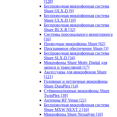
[128]
Беспроводная микрофонная система
Shure QLX-D
[9]
Беспроводная микрофонная система
Shure ULX-D
[10]
Беспроводная микрофонная система
Shure BLX-R
[32]
Системы персонального мониторинга
[16]
Проводные микрофоны Shure
[62]
Программное обеспечение Shure
[3]
Беспроводная микрофонная система
Shure SLX-D
[34]
Микрофоны Shure Motiv Digital для
записи и трансляций
[17]
Аксессуары для микрофонов Shure
[121]
Головные и петличные микрофоны
Shure DuraPlex
[14]
Субминиатюрные микрофоны Shure
TwinPlex
[39]
Антенны RF Venue
[21]
Беспроводная микрофонная система
Shure MXW NEXT 2
[16]
Микрофоны Shure Nexadyne
[10]