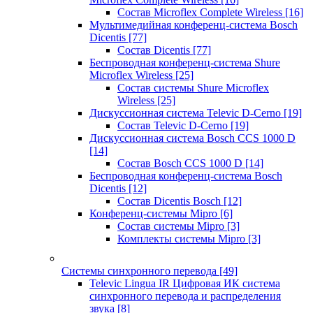
Состав Microflex Complete Wireless
[16]
Мультимедийная конференц-система Bosch
Dicentis
[77]
Состав Dicentis
[77]
Беспроводная конференц-система Shure
Microflex Wireless
[25]
Состав системы Shure Microflex
Wireless
[25]
Дискуссионная система Televic D-Cerno
[19]
Состав Televic D-Cerno
[19]
Дискуссионная система Bosch CCS 1000 D
[14]
Состав Bosch CCS 1000 D
[14]
Беспроводная конференц-система Bosch
Dicentis
[12]
Состав Dicentis Bosch
[12]
Конференц-системы Mipro
[6]
Состав системы Mipro
[3]
Комплекты системы Mipro
[3]
Системы синхронного перевода
[49]
Televic Lingua IR Цифровая ИК система
синхронного перевода и распределения
звука
[8]