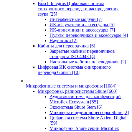
Bosch Integrus Цифровая система
синхронного перевода и распределения
звука
[25]
Интерфейсные модули
[7]
ИК-излучатели и аксессуары
[5]
ИК-приемники и аксессуары
[7]
Пульты переводчиков и аксессуары
[4]
Наушники
[2]
Кабины для переводчика
[6]
Закрытые кабины переводчиков
стандарта ISO 4043
[4]
Настольные кабины переводчиков
[2]
Цифровая ИК система синхронного
перевода Gonsin
[10]
Микрофонные системы и микрофоны
[1084]
Микрофоны, радиосистемы Shure
[660]
Аудиоэкосистема для конференций
Microflex Ecosystem
[55]
Экосистема Shure Stem
[6]
Микшеры и аудиопроцессоры Shure
[2]
Цифровая система Shure Axient Digital
[59]
Микрофоны Shure серии Microflex