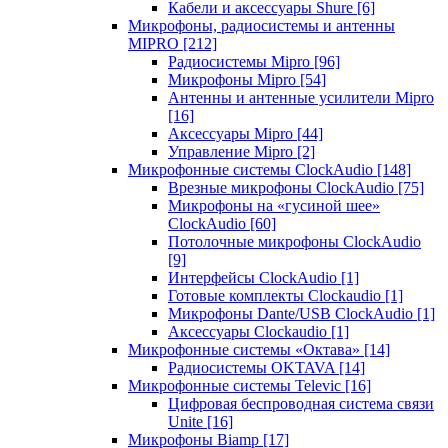
Кабели и аксессуары Shure
[6]
Микрофоны, радиосистемы и антенны
MIPRO
[212]
Радиосистемы Mipro
[96]
Микрофоны Mipro
[54]
Антенны и антенные усилители Mipro
[16]
Аксессуары Mipro
[44]
Управление Mipro
[2]
Микрофонные системы ClockAudio
[148]
Врезные микрофоны ClockAudio
[75]
Микрофоны на «гусиной шее»
ClockAudio
[60]
Потолочные микрофоны ClockAudio
[9]
Интерфейсы ClockAudio
[1]
Готовые комплекты Clockaudio
[1]
Микрофоны Dante/USB ClockAudio
[1]
Аксессуары Clockaudio
[1]
Микрофонные системы «Октава»
[14]
Радиосистемы OKTAVA
[14]
Микрофонные системы Televic
[16]
Цифровая беспроводная система связи
Unite
[16]
Микрофоны Biamp
[17]