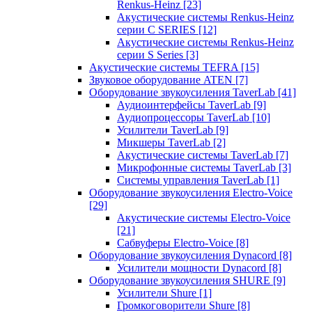
Renkus-Heinz
[23]
Акустические системы Renkus-Heinz
серии C SERIES
[12]
Акустические системы Renkus-Heinz
серии S Series
[3]
Акустические системы TEFRA
[15]
Звуковое оборудование ATEN
[7]
Оборудование звукоусиления TaverLab
[41]
Аудиоинтерфейсы TaverLab
[9]
Аудиопроцессоры TaverLab
[10]
Усилители TaverLab
[9]
Микшеры TaverLab
[2]
Акустические системы TaverLab
[7]
Микрофонные системы TaverLab
[3]
Системы управления TaverLab
[1]
Оборудование звукоусиления Electro-Voice
[29]
Акустические системы Electro-Voice
[21]
Сабвуферы Electro-Voice
[8]
Оборудование звукоусиления Dynacord
[8]
Усилители мощности Dynacord
[8]
Оборудование звукоусиления SHURE
[9]
Усилители Shure
[1]
Громкоговорители Shure
[8]