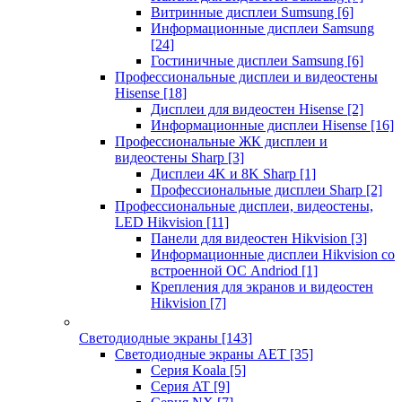
Витринные дисплеи Sumsung
[6]
Информационные дисплеи Samsung
[24]
Гостиничные дисплеи Samsung
[6]
Профессиональные дисплеи и видеостены
Hisense
[18]
Дисплеи для видеостен Hisense
[2]
Информационные дисплеи Hisense
[16]
Профессиональные ЖК дисплеи и
видеостены Sharp
[3]
Дисплеи 4K и 8K Sharp
[1]
Профессиональные дисплеи Sharp
[2]
Профессиональные дисплеи, видеостены,
LED Hikvision
[11]
Панели для видеостен Hikvision
[3]
Информационные дисплеи Hikvision со
встроенной ОС Andriod
[1]
Крепления для экранов и видеостен
Hikvision
[7]
Светодиодные экраны
[143]
Светодиодные экраны AET
[35]
Cерия Koala
[5]
Серия AT
[9]