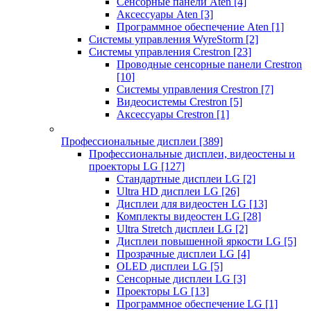
Сенсорные панели Aten
[4]
Аксессуары Aten
[3]
Программное обеспечение Aten
[1]
Системы управления WyreStorm
[2]
Системы управления Crestron
[23]
Проводные сенсорные панели Crestron
[10]
Системы управления Crestron
[7]
Видеосистемы Crestron
[5]
Аксессуары Crestron
[1]
Профессиональные дисплеи
[389]
Профессиональные дисплеи, видеостены и
проекторы LG
[127]
Стандартные дисплеи LG
[2]
Ultra HD дисплеи LG
[26]
Дисплеи для видеостен LG
[13]
Комплекты видеостен LG
[28]
Ultra Stretch дисплеи LG
[2]
Дисплеи повышенной яркости LG
[5]
Прозрачные дисплеи LG
[4]
OLED дисплеи LG
[5]
Сенсорные дисплеи LG
[3]
Проекторы LG
[13]
Программное обеспечение LG
[1]