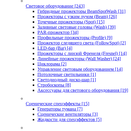
Световое оборудование
[243]
Гибридные прожекторы BeamSpotWash
[31]
Прожекторы с узким лучом (Beam)
[26]
Точечные прожекторы (Spot)
[15]
Заливные световые головы (Wash)
[39]
PAR-прожектор
[34]
Профильные прожекторы (Profile)
[9]
Прожектор следящего света (FollowSpot)
[2]
LED-бар (Bar)
[4]
Прожекторы с линзой Френеля (Fresnel)
[14]
Линейные прожекторы (Wall Washer)
[24]
Циклорама
[2]
Управление световым оборудованием
[14]
Потолочные светильники
[1]
Светодиодный диско-шар
[1]
Стробоскопы
[8]
Аксессуары для светового оборудования
[19]
Сценические спецэффекты
[15]
Генераторы тумана
[7]
Сценические вентиляторы
[3]
Жидкости для спецэффектов
[5]