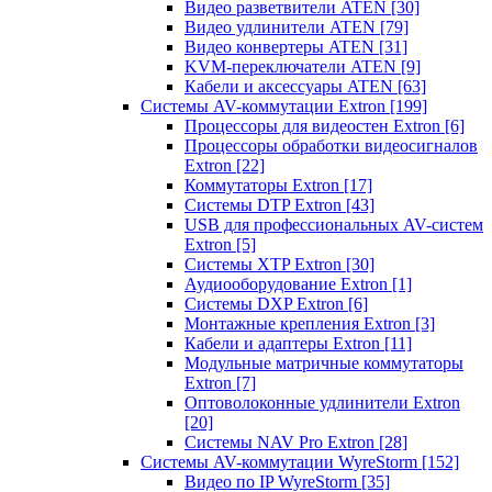
Видео разветвители ATEN
[30]
Видео удлинители ATEN
[79]
Видео конвертеры ATEN
[31]
KVM-переключатели ATEN
[9]
Кабели и аксессуары ATEN
[63]
Системы AV-коммутации Extron
[199]
Процессоры для видеостен Extron
[6]
Процессоры обработки видеосигналов
Extron
[22]
Коммутаторы Extron
[17]
Системы DTP Extron
[43]
USB для профессиональных AV-систем
Extron
[5]
Системы XTP Extron
[30]
Аудиооборудование Extron
[1]
Системы DXP Extron
[6]
Монтажные крепления Extron
[3]
Кабели и адаптеры Extron
[11]
Модульные матричные коммутаторы
Extron
[7]
Оптоволоконные удлинители Extron
[20]
Системы NAV Pro Extron
[28]
Системы AV-коммутации WyreStorm
[152]
Видео по IP WyreStorm
[35]