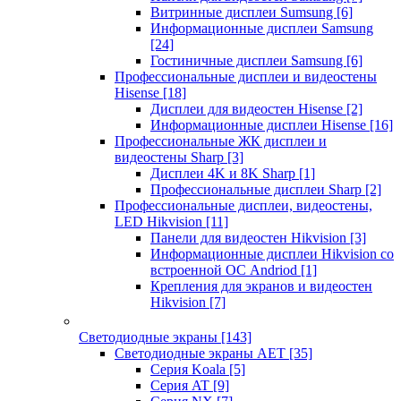
Витринные дисплеи Sumsung
[6]
Информационные дисплеи Samsung
[24]
Гостиничные дисплеи Samsung
[6]
Профессиональные дисплеи и видеостены
Hisense
[18]
Дисплеи для видеостен Hisense
[2]
Информационные дисплеи Hisense
[16]
Профессиональные ЖК дисплеи и
видеостены Sharp
[3]
Дисплеи 4K и 8K Sharp
[1]
Профессиональные дисплеи Sharp
[2]
Профессиональные дисплеи, видеостены,
LED Hikvision
[11]
Панели для видеостен Hikvision
[3]
Информационные дисплеи Hikvision со
встроенной ОС Andriod
[1]
Крепления для экранов и видеостен
Hikvision
[7]
Светодиодные экраны
[143]
Светодиодные экраны AET
[35]
Cерия Koala
[5]
Серия AT
[9]