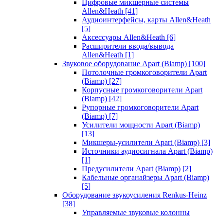
Цифровые микшерные системы
Allen&Heath
[41]
Аудиоинтерфейсы, карты Allen&Heath
[5]
Аксессуары Allen&Heath
[6]
Расширители ввода/вывода
Allen&Heath
[1]
Звуковое оборудование Apart (Biamp)
[100]
Потолочные громкоговорители Apart
(Biamp)
[27]
Корпусные громкоговорители Apart
(Biamp)
[42]
Рупорные громкоговорители Apart
(Biamp)
[7]
Усилители мощности Apart (Biamp)
[13]
Микшеры-усилители Apart (Biamp)
[3]
Источники аудиосигнала Apart (Biamp)
[1]
Предусилители Apart (Biamp)
[2]
Кабельные органайзеры Apart (Biamp)
[5]
Оборудование звукоусиления Renkus-Heinz
[38]
Управляемые звуковые колонны