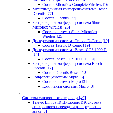
Состав Microflex Complete Wireless
[16]
Мультимедийная конференц-система Bosch
Dicentis
[77]
Состав Dicentis
[77]
Беспроводная конференц-система Shure
Microflex Wireless
[25]
Состав системы Shure Microflex
Wireless
[25]
Дискуссионная система Televic D-Cerno
[19]
Состав Televic D-Cerno
[19]
Дискуссионная система Bosch CCS 1000 D
[14]
Состав Bosch CCS 1000 D
[14]
Беспроводная конференц-система Bosch
Dicentis
[12]
Состав Dicentis Bosch
[12]
Конференц-системы Mipro
[6]
Состав системы Mipro
[3]
Комплекты системы Mipro
[3]
Системы синхронного перевода
[49]
Televic Lingua IR Цифровая ИК система
синхронного перевода и распределения
звука
[8]