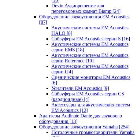
[16]
Devio Аудиорешение для
переговорных комнат Biamp
[24]
Оборудование звукоусиления EM Acoustics
[87]
Акустические системы EM Acoustics
HALO
[8]
Сабвуферы EM Acoustics серии S
[16]
Акустические системы EM Acoustics
серии EMS
[18]
Акустические системы EM Acoustics
серии Reference
[10]
Акустические системы EM Acoustics
серии i
[4]
Сценические мониторы EM Acoustics
[6]
Усилители EM Acoustics
[9]
Сабвуферы EM Acoustics серии CS
(кардиоидные)
[4]
Аксессуары для акустических систем
EM Acoustics
[12]
Адаптеры Audinate Dante для звукового
оборудования
[13]
Оборудование звукоусиления Yamaha
[254]
Потолочные громкоговорители Yamaha