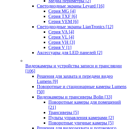
Медиа периметры
[2]
Светодиодные экраны Leyard
[16]
Серия MG
[4]
Серия TXF
[6]
Серия VEM
[6]
Светодиодные экраны LianTronics
[12]
Серия VA
[4]
Серия VL
[4]
Серия VH
[3]
Серия V
[1]
Аксессуары для LED панелей
[2]
Видеокамеры и устройства записи и трансляции
[106]
Решения для захвата и передачи видео
Lumens
[9]
Поворотные и стационарные камеры Lumens
[50]
Видеокамеры и трансиверы Bolin
[33]
Поворотные камеры для помещений
[21]
Трансиверы
[5]
Пульты управления камерами
[2]
Поворотные уличные камеры
[5]
Решения для видеозахвата и потокового