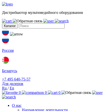
Дистрибьютор мультимедийного оборудования
Каталог
Россия
Беларусь
+7 495 640-75-57
Для дилеров
Ru
/
En
0
0
0
О нас
Направление деятельности