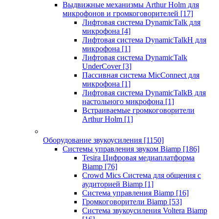
Выдвижные механизмы Arthur Holm для
микрофонов и громкоговорителей
[17]
Лифтовая система DynamicTalk для
микрофона
[4]
Лифтовая система DynamicTalkH для
микрофона
[1]
Лифтовая система DynamicTalk
UnderCover
[3]
Пассивная система MicConnect для
микрофона
[1]
Лифтовая система DynamicTalkB для
настольного микрофона
[1]
Встраиваемые громкоговорители
Arthur Holm
[1]
Оборудование звукоусиления
[1150]
Системы управления звуком Biamp
[186]
Tesira Цифровая медиаплатформа
Biamp
[76]
Crowd Mics Система для общения с
аудиторией Biamp
[1]
Система управления Biamp
[16]
Громкоговорители Biamp
[53]
Система звукоусиления Voltera Biamp