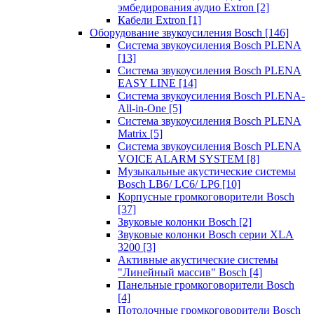
эмбедирования аудио Extron
[2]
Кабели Extron
[1]
Оборудование звукоусиления Bosch
[146]
Система звукоусиления Bosch PLENA
[13]
Система звукоусиления Bosch PLENA
EASY LINE
[14]
Система звукоусиления Bosch PLENA-
All-in-One
[5]
Система звукоусиления Bosch PLENA
Matrix
[5]
Система звукоусиления Bosch PLENA
VOICE ALARM SYSTEM
[8]
Музыкальные акустические системы
Bosch LB6/ LC6/ LP6
[10]
Корпусные громкоговорители Bosch
[37]
Звуковые колонки Bosch
[2]
Звуковые колонки Bosch серии XLA
3200
[3]
Активные акустические системы
"Линейный массив" Bosch
[4]
Панельные громкоговорители Bosch
[4]
Потолочные громкоговорители Bosch