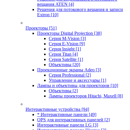
вещания ATEN
[4]
Решения для потокового вещания и записи
Extron
[10]
Проекторы
[51]
Проекторы Digital Projection
[38]
Серия M-Vision
[3]
Серия E-Vision
[9]
Серия Insight
[1]
Серия Titan
[4]
Серия Satellite
[1]
Объективы
[20]
Проекционные экраны Adeo
[3]
Серия Professional
[2]
Управление и аксессуары
[1]
Лампы и объективы для проекторов
[10]
Объективы
[2]
Лампы проекторов Hitachi, Maxell
[8]
Интерактивные устройства
[94]
* Интерактивные панели
[49]
OPS для интерактивных панелей
[2]
Интерактивные панели LG
[3]