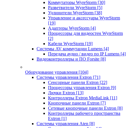
Коммутаторы WyreStorm
[30]
Разветвители WyreStorm
[5]
Удлинители WyreStorm
[38]
Управление и аксессуары WyreStorm
[19]
Адаптеры WyreStorm
[4]
Процессоры для видеостен WyreStorm
[2]
Кабели WyreStorm
[19]
Системы AV коммутации Lumens
[4]
Передача аудио / видео по IP Lumens
[4]
Видеоконтроллеры и ПО Forsite
[8]
Оборудование управления
[104]
Системы управления Extron
[71]
Сенсорные панели Extron
[22]
Процессоры управления Extron
[9]
Лючки Extron
[13]
Контроллеры Extron MediaLink
[11]
Кнопочные панели Extron
[7]
Сетевые кнопочные панели Extron
[8]
Контроллеры рабочего пространства
Extron
[1]
Системы управления Aten
[8]