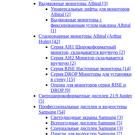
Выдвижные мониторы Albiral
[3]
Универсальные лифты для мониторов
Albiral
[2]
Выдвижные мониторы с
фиксированным углом наклона Albiral
[1]
Стационарные мониторы Albiral (Arthur
Holm)
[42]
Серия AH1 Широкоформатный
монитор, складывается вручную
[2]
Серия AH2 Монитор складывается
вручную
[2]
Серия RISE Настенные мониторы
[14]
Серия DROP Мониторы для установки
в стену
[15]
Опции для мониторов серии RISE и
DROP
[9]
Сверхширокоформатные дисплеи 21:9 Jupiter
[5]
Профессиональные дисплеи и видеостены
Samsung
[54]
Светодиодные экраны Samsung
[3]
Всепогодные дисплеи Samsung
[5]
Специальные дисплеи Samsung
[3]
Панели для видеостен Samsung
[7]