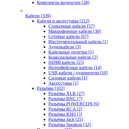
Комплекты видеостен
[28]
Кабели
[339]
Кабели и аксессуары
[212]
Спикерные кабели
[57]
Микрофонные кабели
[30]
Сетевые кабели
[67]
Инструментальный кабель
[1]
Аудиокабели
[3]
Кабельные оплетки
[1]
Коаксиальные кабели
[2]
HDMI кабели
[25]
Интерфейсные кабели
[14]
USB кабели / удлинители
[10]
Силовые кабели
[1]
Аксессуары
[1]
Разъёмы
[102]
Разъёмы XLR
[27]
Разъёмы BNC
[7]
Разъёмы POWERCON
[6]
Разъёмы RCA
[2]
Разъёмы RJ45
[3]
Разъёмы Jack
[25]
Разъёмы Speakon
[32]