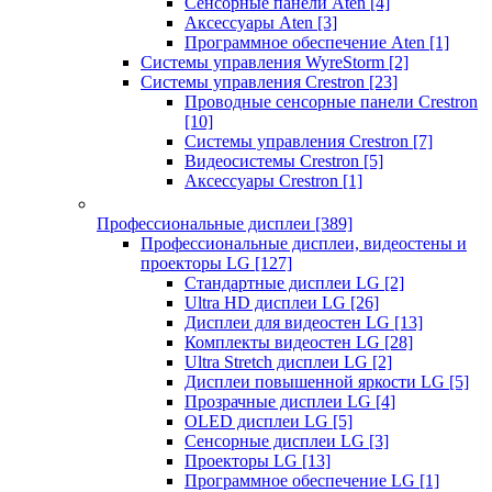
Сенсорные панели Aten
[4]
Аксессуары Aten
[3]
Программное обеспечение Aten
[1]
Системы управления WyreStorm
[2]
Системы управления Crestron
[23]
Проводные сенсорные панели Crestron
[10]
Системы управления Crestron
[7]
Видеосистемы Crestron
[5]
Аксессуары Crestron
[1]
Профессиональные дисплеи
[389]
Профессиональные дисплеи, видеостены и
проекторы LG
[127]
Стандартные дисплеи LG
[2]
Ultra HD дисплеи LG
[26]
Дисплеи для видеостен LG
[13]
Комплекты видеостен LG
[28]
Ultra Stretch дисплеи LG
[2]
Дисплеи повышенной яркости LG
[5]
Прозрачные дисплеи LG
[4]
OLED дисплеи LG
[5]
Сенсорные дисплеи LG
[3]
Проекторы LG
[13]
Программное обеспечение LG
[1]