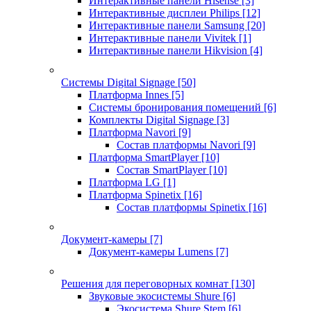
Интерактивные панели Hisense
[3]
Интерактивные дисплеи Philips
[12]
Интерактивные панели Samsung
[20]
Интерактивные панели Vivitek
[1]
Интерактивные панели Hikvision
[4]
Системы Digital Signage
[50]
Платформа Innes
[5]
Системы бронирования помещений
[6]
Комплекты Digital Signage
[3]
Платформа Navori
[9]
Состав платформы Navori
[9]
Платформа SmartPlayer
[10]
Состав SmartPlayer
[10]
Платформа LG
[1]
Платформа Spinetix
[16]
Состав платформы Spinetix
[16]
Документ-камеры
[7]
Документ-камеры Lumens
[7]
Решения для переговорных комнат
[130]
Звуковые экосистемы Shure
[6]
Экосистема Shure Stem
[6]