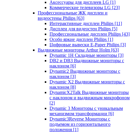
Аксессуары для дисплеев LG
[1]
Коммерческие телевизоры LG
[23]
Профессиональные ЖК дисплеи и
видеостены Philips
[63]
Интерактивные дисплеи Philips
[11]
Дисплеи для видеостен Philips
[5]
Профессиональные дисплеи Philips
[43]
Особо яркие дисплеи Philips
[1]
Цифровые вывески E-Paper Philips
[3]
Выдвижные мониторы Arthur Holm
[63]
Dynamic 1Н Складные мониторы
[3]
DB2 и DB3 Выдвижные мониторы с
наклоном
[6]
Dynamic2 Выдвижные мониторы с
наклоном
[3]
Dynamic X2 Выдвижные мониторы с
наклоном
[8]
DynamicX2Talk Выдвижные мониторы
с наклоном и выдвижным микрофоном
[2]
Dynamic 3 Мониторы с уникальным
механизмом трансформации
[6]
Dynamic3Reverse Мониторы с
подъемом из горизонтального
положения
[1]