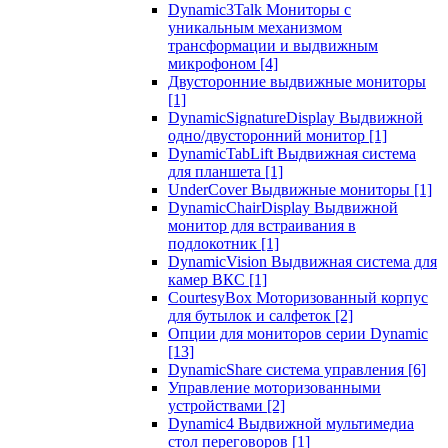
Dynamic3Talk Мониторы с
уникальным механизмом
трансформации и выдвижным
микрофоном
[4]
Двусторонние выдвижные мониторы
[1]
DynamicSignatureDisplay Выдвижной
одно/двусторонний монитор
[1]
DynamicTabLift Выдвижная система
для планшета
[1]
UnderCover Выдвижные мониторы
[1]
DynamicChairDisplay Выдвижной
монитор для встраивания в
подлокотник
[1]
DynamicVision Выдвижная система для
камер ВКС
[1]
CourtesyBox Моторизованный корпус
для бутылок и салфеток
[2]
Опции для мониторов серии Dynamic
[13]
DynamicShare система управления
[6]
Управление моторизованными
устройствами
[2]
Dynamic4 Выдвижной мультимедиа
стол переговоров
[1]