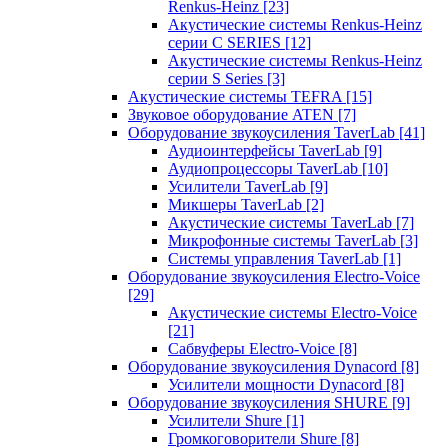
Renkus-Heinz
[23]
Акустические системы Renkus-Heinz
серии C SERIES
[12]
Акустические системы Renkus-Heinz
серии S Series
[3]
Акустические системы TEFRA
[15]
Звуковое оборудование ATEN
[7]
Оборудование звукоусиления TaverLab
[41]
Аудиоинтерфейсы TaverLab
[9]
Аудиопроцессоры TaverLab
[10]
Усилители TaverLab
[9]
Микшеры TaverLab
[2]
Акустические системы TaverLab
[7]
Микрофонные системы TaverLab
[3]
Системы управления TaverLab
[1]
Оборудование звукоусиления Electro-Voice
[29]
Акустические системы Electro-Voice
[21]
Сабвуферы Electro-Voice
[8]
Оборудование звукоусиления Dynacord
[8]
Усилители мощности Dynacord
[8]
Оборудование звукоусиления SHURE
[9]
Усилители Shure
[1]
Громкоговорители Shure
[8]