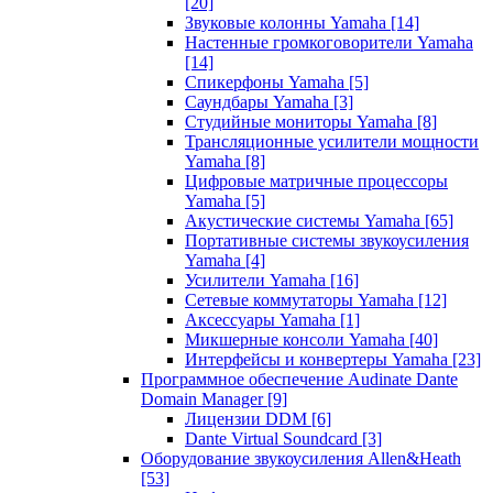
[20]
Звуковые колонны Yamaha
[14]
Настенные громкоговорители Yamaha
[14]
Спикерфоны Yamaha
[5]
Саундбары Yamaha
[3]
Студийные мониторы Yamaha
[8]
Трансляционные усилители мощности
Yamaha
[8]
Цифровые матричные процессоры
Yamaha
[5]
Акустические системы Yamaha
[65]
Портативные системы звукоусиления
Yamaha
[4]
Усилители Yamaha
[16]
Сетевые коммутаторы Yamaha
[12]
Аксессуары Yamaha
[1]
Микшерные консоли Yamaha
[40]
Интерфейсы и конвертеры Yamaha
[23]
Программное обеспечение Audinate Dante
Domain Manager
[9]
Лицензии DDM
[6]
Dante Virtual Soundcard
[3]
Оборудование звукоусиления Allen&Heath
[53]