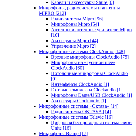
Кабели и аксессуары Shure
[6]
Микрофоны, радиосистемы и антенны
MIPRO
[212]
Радиосистемы Mipro
[96]
Микрофоны Mipro
[54]
Антенны и антенные усилители Mipro
[16]
Аксессуары Mipro
[44]
Управление Mipro
[2]
Микрофонные системы ClockAudio
[148]
Врезные микрофоны ClockAudio
[75]
Микрофоны на «гусиной шее»
ClockAudio
[60]
Потолочные микрофоны ClockAudio
[9]
Интерфейсы ClockAudio
[1]
Готовые комплекты Clockaudio
[1]
Микрофоны Dante/USB ClockAudio
[1]
Аксессуары Clockaudio
[1]
Микрофонные системы «Октава»
[14]
Радиосистемы OKTAVA
[14]
Микрофонные системы Televic
[16]
Цифровая беспроводная система связи
Unite
[16]
Микрофоны Biamp
[17]