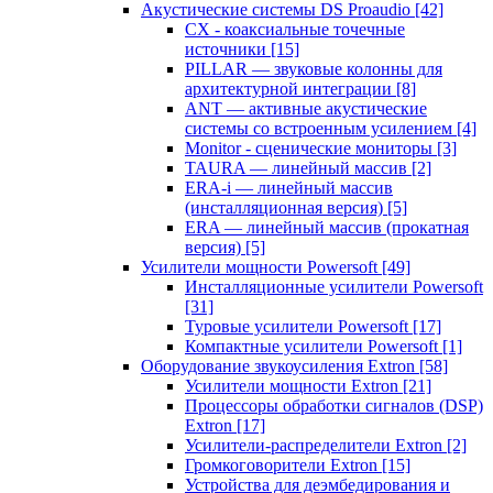
Акустические системы DS Proaudio
[42]
CX - коаксиальные точечные
источники
[15]
PILLAR — звуковые колонны для
архитектурной интеграции
[8]
ANT — активные акустические
системы со встроенным усилением
[4]
Monitor - сценические мониторы
[3]
TAURA — линейный массив
[2]
ERA-i — линейный массив
(инсталляционная версия)
[5]
ERA — линейный массив (прокатная
версия)
[5]
Усилители мощности Powersoft
[49]
Инсталляционные усилители Powersoft
[31]
Туровые усилители Powersoft
[17]
Компактные усилители Powersoft
[1]
Оборудование звукоусиления Extron
[58]
Усилители мощности Extron
[21]
Процессоры обработки сигналов (DSP)
Extron
[17]
Усилители-распределители Extron
[2]
Громкоговорители Extron
[15]
Устройства для деэмбедирования и