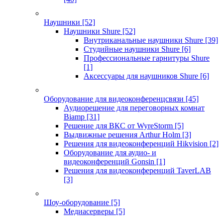
Наушники
[52]
Наушники Shure
[52]
Внутриканальные наушники Shure
[39]
Студийные наушники Shure
[6]
Профессиональные гарнитуры Shure
[1]
Аксессуары для наушников Shure
[6]
Оборудование для видеоконференцсвязи
[45]
Аудиорешение для переговорных комнат
Biamp
[31]
Решение для ВКС от WyreStorm
[5]
Выдвижные решения Arthur Holm
[3]
Решения для видеоконференций Hikvision
[2]
Оборудование для аудио- и
видеоконференций Gonsin
[1]
Решения для видеоконференций TaverLAB
[3]
Шоу-оборудование
[5]
Медиасерверы
[5]