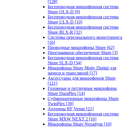
[128]
Беспроводная микрофонная система
Shure QLX-D
[9]
Беспроводная микрофонная система
Shure ULX-D
[10]
Беспроводная микрофонная система
Shure BLX-R
[32]
Системы персонального мониторинга
[16]
Проводные микрофоны Shure
[62]
Программное обеспечение Shure
[3]
Беспроводная микрофонная система
Shure SLX-D
[34]
Микрофоны Shure Motiv Digital для
записи и трансляций
[17]
Аксессуары для микрофонов Shure
[121]
Головные и петличные микрофоны
Shure DuraPlex
[14]
Субминиатюрные микрофоны Shure
TwinPlex
[39]
Антенны RF Venue
[21]
Беспроводная микрофонная система
Shure MXW NEXT 2
[16]
Микрофоны Shure Nexadyne
[10]