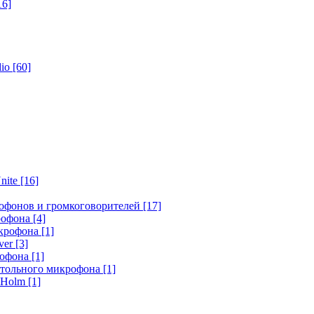
16]
dio
[60]
nite
[16]
офонов и громкоговорителей
[17]
крофона
[4]
икрофона
[1]
ver
[3]
рофона
[1]
стольного микрофона
[1]
r Holm
[1]