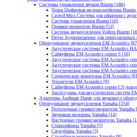
Системы управления звуком Biamp
[186]
Tesira Цифровая медиаплатформа Biamp
Crowd Mics Система для общения с ауд
Система управления Biamp
[16]
Громкоговорители Biamp
[53]
Система звукоусиления Voltera Biamp
[16
Devio Аудиорешение для переговорных
Оборудование звукоусиления EM Acoustics
[87
Акустические системы EM Acoustics 
Сабвуферы EM Acoustics серии S
[16]
Акустические системы EM Acoustics с
Акустические системы EM Acoustics сер
Акустические системы EM Acoustics сер
Сценические мониторы EM Acoustics
[6]
Усилители EM Acoustics
[9]
Сабвуферы EM Acoustics серии CS (кар
Аксессуары для акустических систем EM
Адаптеры Audinate Dante для звукового обор
Оборудование звукоусиления Yamaha
[254]
Потолочные громкоговорители Yamaha
Звуковые колонны Yamaha
[14]
Настенные громкоговорители Yamaha
[1
Спикерфоны Yamaha
[5]
Саундбары Yamaha
[3]
Студийные мониторы Yamaha
[8]