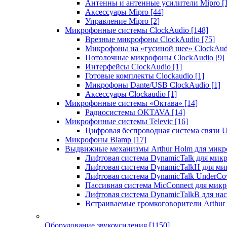
Антенны и антенные усилители Mipro
[
Аксессуары Mipro
[44]
Управление Mipro
[2]
Микрофонные системы ClockAudio
[148]
Врезные микрофоны ClockAudio
[75]
Микрофоны на «гусиной шее» ClockAu
Потолочные микрофоны ClockAudio
[9]
Интерфейсы ClockAudio
[1]
Готовые комплекты Clockaudio
[1]
Микрофоны Dante/USB ClockAudio
[1]
Аксессуары Clockaudio
[1]
Микрофонные системы «Октава»
[14]
Радиосистемы OKTAVA
[14]
Микрофонные системы Televic
[16]
Цифровая беспроводная система связи U
Микрофоны Biamp
[17]
Выдвижные механизмы Arthur Holm для микр
Лифтовая система DynamicTalk для ми
Лифтовая система DynamicTalkH для м
Лифтовая система DynamicTalk UnderCo
Пассивная система MicConnect для мик
Лифтовая система DynamicTalkB для на
Встраиваемые громкоговорители Arthu
Оборудование звукоусиления
[1150]