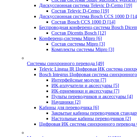
Дискуссионная система Televic D-Cerno
[19]
Состав Televic D-Cerno
[19]
Дискуссионная система Bosch CCS 1000 D
[14
Состав Bosch CCS 1000 D
[14]
Беспроводная конференц-система Bosch Dicen
Состав Dicentis Bosch
[12]
Конференц-системы Mipro
[6]
Состав системы Mipro
[3]
Комплекты системы Mipro
[3]
Системы синхронного перевода
[49]
Televic Lingua IR Цифровая ИК система синхр
Bosch Integrus Цифровая система синхронного
Интерфейсные модули
[7]
ИК-излучатели и аксессуары
[5]
ИК-приемники и аксессуары
[7]
Пульты переводчиков и аксессуары
[4]
Наушники
[2]
Кабины для переводчика
[6]
Закрытые кабины переводчиков стандар
Настольные кабины переводчиков
[2]
Цифровая ИК система синхронного перевода