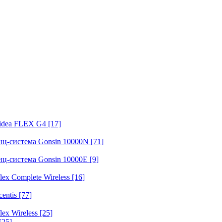
fidea FLEX G4
[17]
нц-система Gonsin 10000N
[71]
нц-система Gonsin 10000E
[9]
ex Complete Wireless
[16]
entis
[77]
ex Wireless
[25]
[25]