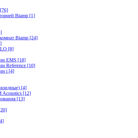
[76]
иторией Biamp
[1]
]
 комнат Biamp
[24]
]
HALO
[8]
ерии EMS
[18]
ии Reference
[10]
ии i
[4]
диоидные)
[4]
 Acoustics
[12]
удования
[13]
[20]
4]