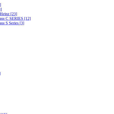
]
8]
-Heinz
[23]
ерии C SERIES
[12]
ии S Series
[3]
]