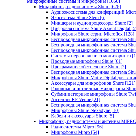
Микрофонные системы и микрофоны
[1050]
Микрофоны, радиосистемы Shure
[626]
Аудиоэкосистема для конференций Micro
Экосистема Shure Stem
[6]
Микшеры и аудиопроцессоры Shure
[2]
Цифровая система Shure Axient Digital
[5
Микрофоны Shure серии Microflex
[128]
Беспроводная микрофонная система Sh
Беспроводная микрофонная система Sh
Беспроводная микрофонная система Sh
Системы персонального мониторинга
[1
Проводные микрофоны Shure
[61]
Программное обеспечение Shure
[2]
Беспроводная микрофонная система Sh
Микрофоны Shure Motiv Digital для зап
Аксессуары для микрофонов Shure
[121]
Головные и петличные микрофоны Shur
Субминиатюрные микрофоны Shure Twi
Антенны RF Venue
[21]
Беспроводная микрофонная система S
Микрофоны Shure Nexadyne
[10]
Кабели и аксессуары Shure
[5]
Микрофоны, радиосистемы и антенны MIPR
Радиосистемы Mipro
[96]
Микрофоны Mipro
[54]