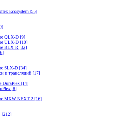
flex Ecosystem
[55]
9]
ure QLX-D
[9]
ure ULX-D
[10]
ure BLX-R
[32]
6]
ure SLX-D
[34]
иси и трансляций
[17]
e DuraPlex
[14]
nPlex
[8]
hure MXW NEXT 2
[16]
O
[212]