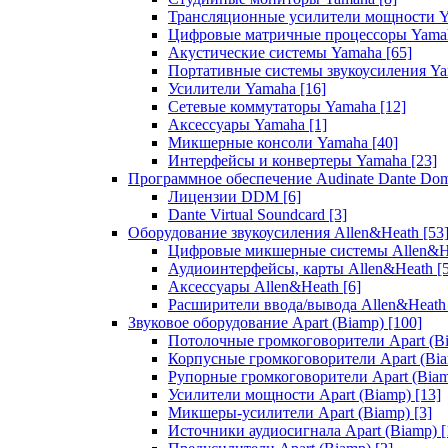
Трансляционные усилители мощности 
Цифровые матричные процессоры Yam
Акустические системы Yamaha
[65]
Портативные системы звукоусиления Y
Усилители Yamaha
[16]
Сетевые коммутаторы Yamaha
[12]
Аксессуары Yamaha
[1]
Микшерные консоли Yamaha
[40]
Интерфейсы и конвертеры Yamaha
[23]
Программное обеспечение Audinate Dante Do
Лицензии DDM
[6]
Dante Virtual Soundcard
[3]
Оборудование звукоусиления Allen&Heath
[53
Цифровые микшерные системы Allen&
Аудиоинтерфейсы, карты Allen&Heath
[
Аксессуары Allen&Heath
[6]
Расширители ввода/вывода Allen&Heat
Звуковое оборудование Apart (Biamp)
[100]
Потолочные громкоговорители Apart (B
Корпусные громкоговорители Apart (Bi
Рупорные громкоговорители Apart (Bia
Усилители мощности Apart (Biamp)
[13]
Микшеры-усилители Apart (Biamp)
[3]
Источники аудиосигнала Apart (Biamp)
[