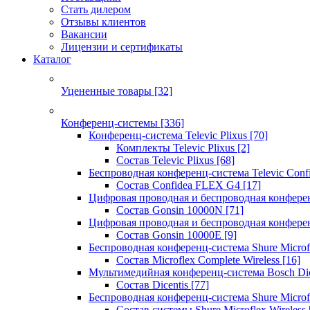
Стать дилером
Отзывы клиентов
Вакансии
Лицензии и сертификаты
Каталог
Уцененные товары
[32]
Конференц-системы
[336]
Конференц-система Televic Plixus
[70]
Комплекты Televic Plixus
[2]
Состав Televic Plixus
[68]
Беспроводная конференц-система Televic Con
Состав Confidea FLEX G4
[17]
Цифровая проводная и беспроводная конфере
Состав Gonsin 10000N
[71]
Цифровая проводная и беспроводная конфере
Состав Gonsin 10000E
[9]
Беспроводная конференц-система Shure Microfl
Состав Microflex Complete Wireless
[16]
Мультимедийная конференц-система Bosch Dic
Состав Dicentis
[77]
Беспроводная конференц-система Shure Microfl
Состав системы Shure Microflex Wireless