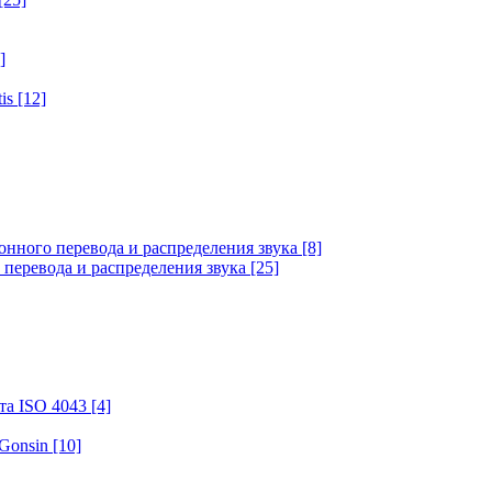
]
tis
[12]
онного перевода и распределения звука
[8]
 перевода и распределения звука
[25]
та ISO 4043
[4]
 Gonsin
[10]