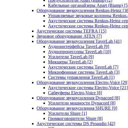
Предусилители Apart (Biamp)
[2]
Кабельные органайзеры Apart (Biamp)
[5
Оборудование звукоусиления Renkus-Heinz
[3
Управляемые звуковые колонны Renkus
Акустические системы Renkus-Heinz с
Акустические системы Renkus-Heinz сер
Акустические системы TEFRA
[15]
Звуковое оборудование ATEN
[7]
Оборудование звукоусиления TaverLab
[41]
Аудиоинтерфейсы TaverLab
[9]
Аудиопроцессоры TaverLab
[10]
Усилители TaverLab
[9]
Микшеры TaverLab
[2]
Акустические системы TaverLab
[7]
Микрофонные системы TaverLab
[3]
Системы управления TaverLab
[1]
Оборудование звукоусиления Electro-Voice
[29
Акустические системы Electro-Voice
[21]
Сабвуферы Electro-Voice
[8]
Оборудование звукоусиления Dynacord
[8]
Усилители мощности Dynacord
[8]
Оборудование звукоусиления SHURE
[9]
Усилители Shure
[1]
Громкоговорители Shure
[8]
Акустические системы DS Proaudio
[42]