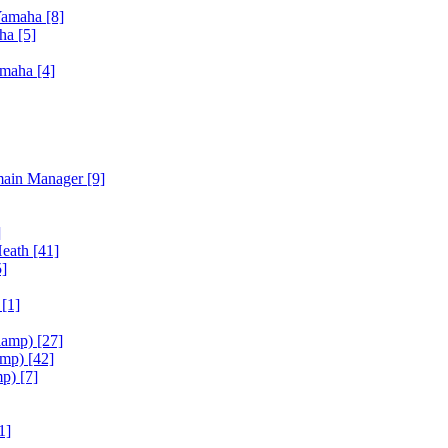
Yamaha
[8]
aha
[5]
amaha
[4]
main Manager
[9]
]
Heath
[41]
5]
h
[1]
iamp)
[27]
amp)
[42]
mp)
[7]
1]