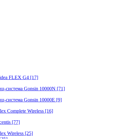
fidea FLEX G4
[17]
нц-система Gonsin 10000N
[71]
нц-система Gonsin 10000E
[9]
ex Complete Wireless
[16]
entis
[77]
ex Wireless
[25]
[25]