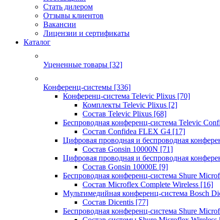
Стать дилером
Отзывы клиентов
Вакансии
Лицензии и сертификаты
Каталог
Уцененные товары
[32]
Конференц-системы
[336]
Конференц-система Televic Plixus
[70]
Комплекты Televic Plixus
[2]
Состав Televic Plixus
[68]
Беспроводная конференц-система Televic Con
Состав Confidea FLEX G4
[17]
Цифровая проводная и беспроводная конфере
Состав Gonsin 10000N
[71]
Цифровая проводная и беспроводная конфере
Состав Gonsin 10000E
[9]
Беспроводная конференц-система Shure Microfl
Состав Microflex Complete Wireless
[16]
Мультимедийная конференц-система Bosch Dic
Состав Dicentis
[77]
Беспроводная конференц-система Shure Microfl
Состав системы Shure Microflex Wireless