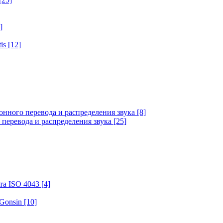
]
tis
[12]
онного перевода и распределения звука
[8]
 перевода и распределения звука
[25]
та ISO 4043
[4]
 Gonsin
[10]