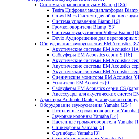
Системы управления звуком Biamp
[186]
Tesira Цифровая медиаплатформа Biamp
Crowd Mics Система для общения с ауд
Система управления Biamp
[16]
Громкоговорители Biamp
[53]
Система звукоусиления Voltera Biamp
[16
Devio Аудиорешение для переговорных
Оборудование звукоусиления EM Acoustics
[87
Акустические системы EM Acoustics 
Сабвуферы EM Acoustics серии S
[16]
Акустические системы EM Acoustics с
Акустические системы EM Acoustics сер
Акустические системы EM Acoustics сер
Сценические мониторы EM Acoustics
[6]
Усилители EM Acoustics
[9]
Сабвуферы EM Acoustics серии CS (кар
Аксессуары для акустических систем EM
Адаптеры Audinate Dante для звукового обор
Оборудование звукоусиления Yamaha
[254]
Потолочные громкоговорители Yamaha
Звуковые колонны Yamaha
[14]
Настенные громкоговорители Yamaha
[1
Спикерфоны Yamaha
[5]
Саундбары Yamaha
[3]
Студийные мониторы Yamaha
[8]