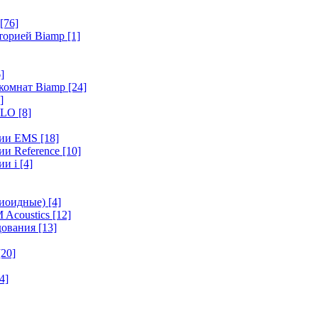
[76]
иторией Biamp
[1]
]
 комнат Biamp
[24]
]
HALO
[8]
ерии EMS
[18]
ии Reference
[10]
ии i
[4]
диоидные)
[4]
 Acoustics
[12]
удования
[13]
[20]
4]