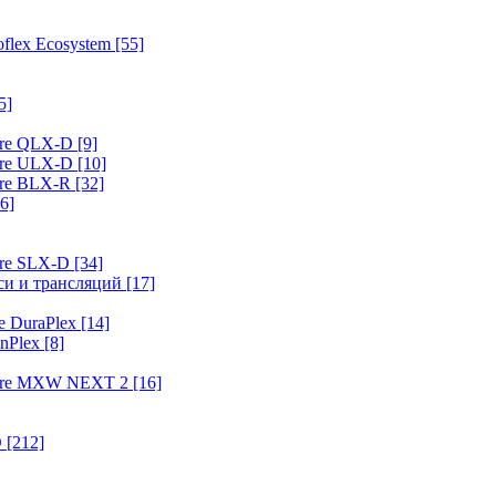
flex Ecosystem
[55]
5]
ure QLX-D
[9]
ure ULX-D
[10]
ure BLX-R
[32]
6]
ure SLX-D
[34]
иси и трансляций
[17]
e DuraPlex
[14]
nPlex
[8]
hure MXW NEXT 2
[16]
O
[212]