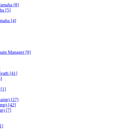
Yamaha
[8]
aha
[5]
amaha
[4]
main Manager
[9]
]
Heath
[41]
5]
h
[1]
iamp)
[27]
amp)
[42]
mp)
[7]
1]