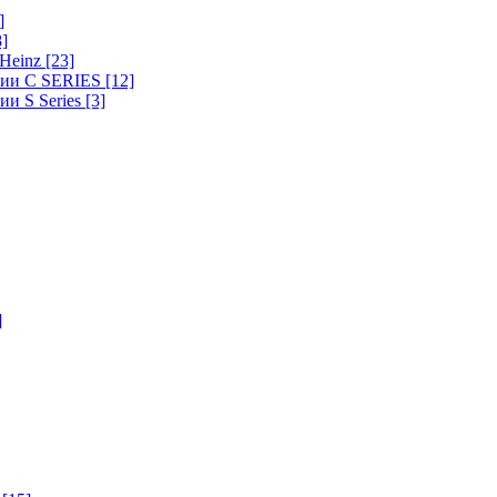
]
8]
-Heinz
[23]
ерии C SERIES
[12]
ии S Series
[3]
]