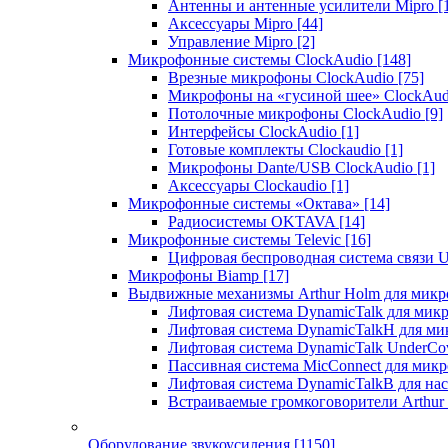
Антенны и антенные усилители Mipro
[
Аксессуары Mipro
[44]
Управление Mipro
[2]
Микрофонные системы ClockAudio
[148]
Врезные микрофоны ClockAudio
[75]
Микрофоны на «гусиной шее» ClockAu
Потолочные микрофоны ClockAudio
[9]
Интерфейсы ClockAudio
[1]
Готовые комплекты Clockaudio
[1]
Микрофоны Dante/USB ClockAudio
[1]
Аксессуары Clockaudio
[1]
Микрофонные системы «Октава»
[14]
Радиосистемы OKTAVA
[14]
Микрофонные системы Televic
[16]
Цифровая беспроводная система связи U
Микрофоны Biamp
[17]
Выдвижные механизмы Arthur Holm для микр
Лифтовая система DynamicTalk для ми
Лифтовая система DynamicTalkH для м
Лифтовая система DynamicTalk UnderCo
Пассивная система MicConnect для мик
Лифтовая система DynamicTalkB для на
Встраиваемые громкоговорители Arthu
Оборудование звукоусиления
[1150]