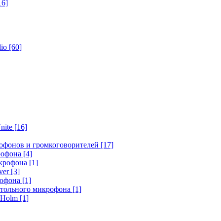
16]
dio
[60]
nite
[16]
офонов и громкоговорителей
[17]
крофона
[4]
икрофона
[1]
ver
[3]
рофона
[1]
стольного микрофона
[1]
r Holm
[1]