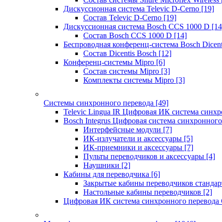
Дискуссионная система Televic D-Cerno
[19]
Состав Televic D-Cerno
[19]
Дискуссионная система Bosch CCS 1000 D
[14
Состав Bosch CCS 1000 D
[14]
Беспроводная конференц-система Bosch Dicen
Состав Dicentis Bosch
[12]
Конференц-системы Mipro
[6]
Состав системы Mipro
[3]
Комплекты системы Mipro
[3]
Системы синхронного перевода
[49]
Televic Lingua IR Цифровая ИК система синхр
Bosch Integrus Цифровая система синхронного
Интерфейсные модули
[7]
ИК-излучатели и аксессуары
[5]
ИК-приемники и аксессуары
[7]
Пульты переводчиков и аксессуары
[4]
Наушники
[2]
Кабины для переводчика
[6]
Закрытые кабины переводчиков стандар
Настольные кабины переводчиков
[2]
Цифровая ИК система синхронного перевода