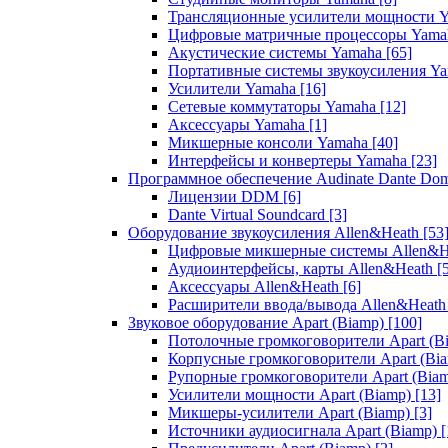
Трансляционные усилители мощности 
Цифровые матричные процессоры Yam
Акустические системы Yamaha
[65]
Портативные системы звукоусиления Y
Усилители Yamaha
[16]
Сетевые коммутаторы Yamaha
[12]
Аксессуары Yamaha
[1]
Микшерные консоли Yamaha
[40]
Интерфейсы и конвертеры Yamaha
[23]
Программное обеспечение Audinate Dante Do
Лицензии DDM
[6]
Dante Virtual Soundcard
[3]
Оборудование звукоусиления Allen&Heath
[53
Цифровые микшерные системы Allen&
Аудиоинтерфейсы, карты Allen&Heath
[
Аксессуары Allen&Heath
[6]
Расширители ввода/вывода Allen&Heat
Звуковое оборудование Apart (Biamp)
[100]
Потолочные громкоговорители Apart (B
Корпусные громкоговорители Apart (Bi
Рупорные громкоговорители Apart (Bia
Усилители мощности Apart (Biamp)
[13]
Микшеры-усилители Apart (Biamp)
[3]
Источники аудиосигнала Apart (Biamp)
[