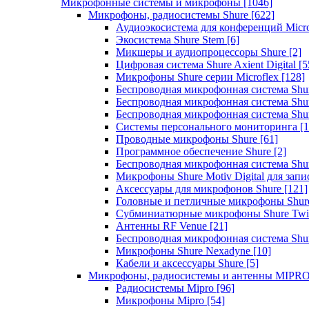
Микрофонные системы и микрофоны
[1046]
Микрофоны, радиосистемы Shure
[622]
Аудиоэкосистема для конференций Micro
Экосистема Shure Stem
[6]
Микшеры и аудиопроцессоры Shure
[2]
Цифровая система Shure Axient Digital
[5
Микрофоны Shure серии Microflex
[128]
Беспроводная микрофонная система Sh
Беспроводная микрофонная система Sh
Беспроводная микрофонная система Sh
Системы персонального мониторинга
[1
Проводные микрофоны Shure
[61]
Программное обеспечение Shure
[2]
Беспроводная микрофонная система Sh
Микрофоны Shure Motiv Digital для зап
Аксессуары для микрофонов Shure
[121]
Головные и петличные микрофоны Shur
Субминиатюрные микрофоны Shure Twi
Антенны RF Venue
[21]
Беспроводная микрофонная система S
Микрофоны Shure Nexadyne
[10]
Кабели и аксессуары Shure
[5]
Микрофоны, радиосистемы и антенны MIPR
Радиосистемы Mipro
[96]
Микрофоны Mipro
[54]