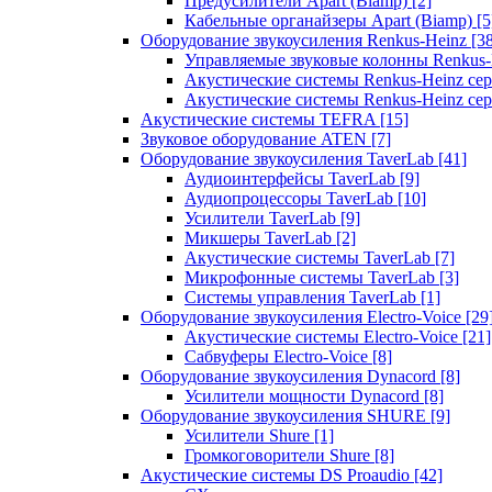
Предусилители Apart (Biamp)
[2]
Кабельные органайзеры Apart (Biamp)
[5
Оборудование звукоусиления Renkus-Heinz
[3
Управляемые звуковые колонны Renkus
Акустические системы Renkus-Heinz с
Акустические системы Renkus-Heinz сер
Акустические системы TEFRA
[15]
Звуковое оборудование ATEN
[7]
Оборудование звукоусиления TaverLab
[41]
Аудиоинтерфейсы TaverLab
[9]
Аудиопроцессоры TaverLab
[10]
Усилители TaverLab
[9]
Микшеры TaverLab
[2]
Акустические системы TaverLab
[7]
Микрофонные системы TaverLab
[3]
Системы управления TaverLab
[1]
Оборудование звукоусиления Electro-Voice
[29
Акустические системы Electro-Voice
[21]
Сабвуферы Electro-Voice
[8]
Оборудование звукоусиления Dynacord
[8]
Усилители мощности Dynacord
[8]
Оборудование звукоусиления SHURE
[9]
Усилители Shure
[1]
Громкоговорители Shure
[8]
Акустические системы DS Proaudio
[42]