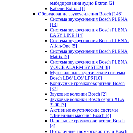
эмбедирования аудио Extron
[2]
Кабели Extron
[1]
Оборудование звукоусиления Bosch
[146]
Система звукоусиления Bosch PLENA
[13]
Система звукоусиления Bosch PLENA
EASY LINE
[14]
Система звукоусиления Bosch PLENA-
All-in-One
[5]
Система звукоусиления Bosch PLENA
Matrix
[5]
Система звукоусиления Bosch PLENA
VOICE ALARM SYSTEM
[8]
Музыкальные акустические системы
Bosch LB6/ LC6/ LP6
[10]
Корпусные громкоговорители Bosch
[37]
Звуковые колонки Bosch
[2]
Звуковые колонки Bosch серии XLA
3200
[3]
Активные акустические системы
"Линейный массив" Bosch
[4]
Панельные громкоговорители Bosch
[4]
Потолочные громкоговорители Bosch