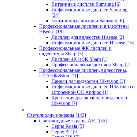
Витринные дисплеи Sumsung
[6]
Информационные дисплеи Samsung
[24]
Гостиничные дисплеи Samsung
[6]
Профессиональные дисплеи и видеостены
Hisense
[18]
Дисплеи для видеостен Hisense
[2]
Информационные дисплеи Hisense
[16]
Профессиональные ЖК дисплеи и
видеостены Sharp
[3]
Дисплеи 4K и 8K Sharp
[1]
Профессиональные дисплеи Sharp
[2]
Профессиональные дисплеи, видеостены,
LED Hikvision
[11]
Панели для видеостен Hikvision
[3]
Информационные дисплеи Hikvision со
встроенной ОС Andriod
[1]
Крепления для экранов и видеостен
Hikvision
[7]
Светодиодные экраны
[143]
Светодиодные экраны AET
[35]
Cерия Koala
[5]
Серия AT
[9]