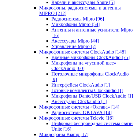
Кабели и аксессуары Shure
[5]
Микрофоны, радиосистемы и антенны
MIPRO
[212]
Радиосистемы Mipro
[96]
Микрофоны Mipro
[54]
Антенны и антенные усилители Mipro
[16]
Аксессуары Mipro
[44]
Управление Mipro
[2]
Микрофонные системы ClockAudio
[148]
Врезные микрофоны ClockAudio
[75]
Микрофоны на «гусиной шее»
ClockAudio
[60]
Потолочные микрофоны ClockAudio
[9]
Интерфейсы ClockAudio
[1]
Готовые комплекты Clockaudio
[1]
Микрофоны Dante/USB ClockAudio
[1]
Аксессуары Clockaudio
[1]
Микрофонные системы «Октава»
[14]
Радиосистемы OKTAVA
[14]
Микрофонные системы Televic
[16]
Цифровая беспроводная система связи
Unite
[16]
Микрофоны Biamp
[17]