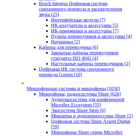
Bosch Integrus Цифровая система
синхронного перевода и распределения
звука
[25]
Интерфейсные модули
[7]
ИК-излучатели и аксессуары
[5]
ИК-приемники и аксессуары
[7]
Пульты переводчиков и аксессуары
[4]
Наушники
[2]
Кабины для переводчика
[6]
Закрытые кабины переводчиков
стандарта ISO 4043
[4]
Настольные кабины переводчиков
[2]
Цифровая ИК система синхронного
перевода Gonsin
[10]
Микрофонные системы и микрофоны
[1050]
Микрофоны, радиосистемы Shure
[626]
Аудиоэкосистема для конференций
Microflex Ecosystem
[55]
Экосистема Shure Stem
[6]
Микшеры и аудиопроцессоры Shure
[2]
Цифровая система Shure Axient Digital
[59]
Микрофоны Shure серии Microflex