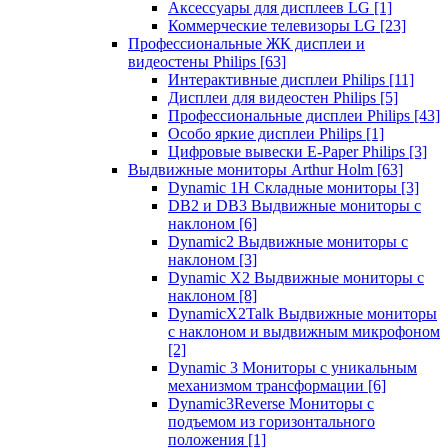
Аксессуары для дисплеев LG
[1]
Коммерческие телевизоры LG
[23]
Профессиональные ЖК дисплеи и
видеостены Philips
[63]
Интерактивные дисплеи Philips
[11]
Дисплеи для видеостен Philips
[5]
Профессиональные дисплеи Philips
[43]
Особо яркие дисплеи Philips
[1]
Цифровые вывески E-Paper Philips
[3]
Выдвижные мониторы Arthur Holm
[63]
Dynamic 1Н Складные мониторы
[3]
DB2 и DB3 Выдвижные мониторы с
наклоном
[6]
Dynamic2 Выдвижные мониторы с
наклоном
[3]
Dynamic X2 Выдвижные мониторы с
наклоном
[8]
DynamicX2Talk Выдвижные мониторы
с наклоном и выдвижным микрофоном
[2]
Dynamic 3 Мониторы с уникальным
механизмом трансформации
[6]
Dynamic3Reverse Мониторы с
подъемом из горизонтального
положения
[1]