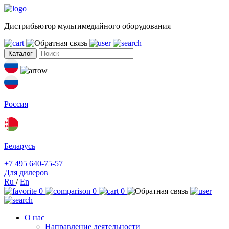
Дистрибьютор мультимедийного оборудования
Каталог
Россия
Беларусь
+7 495 640-75-57
Для дилеров
Ru
/
En
0
0
0
О нас
Направление деятельности