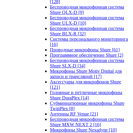
[128]
Беспроводная микрофонная система
Shure QLX-D
[9]
Беспроводная микрофонная система
Shure ULX-D
[10]
Беспроводная микрофонная система
Shure BLX-R
[32]
Системы персонального мониторинга
[16]
Проводные микрофоны Shure
[61]
Программное обеспечение Shure
[2]
Беспроводная микрофонная система
Shure SLX-D
[34]
Микрофоны Shure Motiv Digital для
записи и трансляций
[17]
Аксессуары для микрофонов Shure
[121]
Головные и петличные микрофоны
Shure DuraPlex
[14]
Субминиатюрные микрофоны Shure
TwinPlex
[8]
Антенны RF Venue
[21]
Беспроводная микрофонная система
Shure MXW NEXT 2
[16]
Микрофоны Shure Nexadyne
[10]