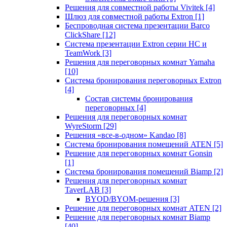
Решения для совместной работы Vivitek
[4]
Шлюз для совместной работы Extron
[1]
Беспроводная система презентации Barco
ClickShare
[12]
Система презентации Extron серии HC и
TeamWork
[3]
Решения для переговорных комнат Yamaha
[10]
Система бронирования переговорных Extron
[4]
Состав системы бронирования
переговорных
[4]
Решения для переговорных комнат
WyreStorm
[29]
Решения «все-в-одном» Kandao
[8]
Система бронирования помещений ATEN
[5]
Решение для переговорных комнат Gonsin
[1]
Система бронирования помещений Biamp
[2]
Решения для переговорных комнат
TaverLAB
[3]
BYOD/BYOM-решения
[3]
Решение для переговорных комнат ATEN
[2]
Решение для переговорных комнат Biamp
[40]