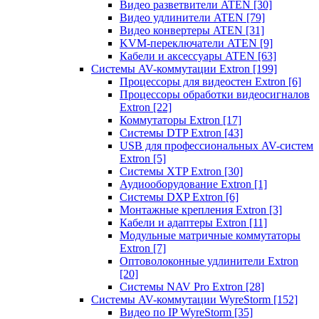
Видео разветвители ATEN
[30]
Видео удлинители ATEN
[79]
Видео конвертеры ATEN
[31]
KVM-переключатели ATEN
[9]
Кабели и аксессуары ATEN
[63]
Системы AV-коммутации Extron
[199]
Процессоры для видеостен Extron
[6]
Процессоры обработки видеосигналов
Extron
[22]
Коммутаторы Extron
[17]
Системы DTP Extron
[43]
USB для профессиональных AV-систем
Extron
[5]
Системы XTP Extron
[30]
Аудиооборудование Extron
[1]
Системы DXP Extron
[6]
Монтажные крепления Extron
[3]
Кабели и адаптеры Extron
[11]
Модульные матричные коммутаторы
Extron
[7]
Оптоволоконные удлинители Extron
[20]
Системы NAV Pro Extron
[28]
Системы AV-коммутации WyreStorm
[152]
Видео по IP WyreStorm
[35]