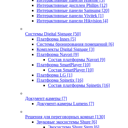
Интерактивные панели Hisense
[3]
Интерактивные дисплеи Philips
[12]
Интерактивные панели Samsung
[20]
Интерактивные панели Vivitek
[1]
Интерактивные панели Hikvision
[4]
Системы Digital Signage
[50]
Платформа Innes
[5]
Системы бронирования помещений
[6]
Комплекты Digital Signage
[3]
Платформа Navori
[9]
Состав платформы Navori
[9]
Платформа SmartPlayer
[10]
Состав SmartPlayer
[10]
Платформа LG
[1]
Платформа Spinetix
[16]
Состав платформы Spinetix
[16]
Документ-камеры
[7]
Документ-камеры Lumens
[7]
Решения для переговорных комнат
[130]
Звуковые экосистемы Shure
[6]
Экосистема Shure Stem
[6]