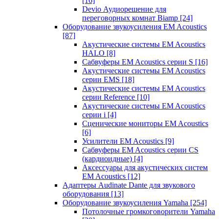
[16]
Devio Аудиорешение для
переговорных комнат Biamp
[24]
Оборудование звукоусиления EM Acoustics
[87]
Акустические системы EM Acoustics
HALO
[8]
Сабвуферы EM Acoustics серии S
[16]
Акустические системы EM Acoustics
серии EMS
[18]
Акустические системы EM Acoustics
серии Reference
[10]
Акустические системы EM Acoustics
серии i
[4]
Сценические мониторы EM Acoustics
[6]
Усилители EM Acoustics
[9]
Сабвуферы EM Acoustics серии CS
(кардиоидные)
[4]
Аксессуары для акустических систем
EM Acoustics
[12]
Адаптеры Audinate Dante для звукового
оборудования
[13]
Оборудование звукоусиления Yamaha
[254]
Потолочные громкоговорители Yamaha