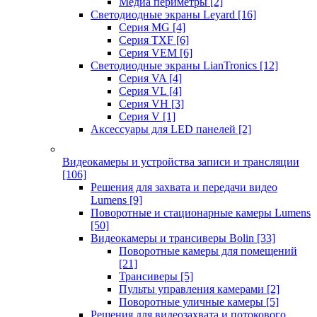
Медиа периметры
[2]
Светодиодные экраны Leyard
[16]
Серия MG
[4]
Серия TXF
[6]
Серия VEM
[6]
Светодиодные экраны LianTronics
[12]
Серия VA
[4]
Серия VL
[4]
Серия VH
[3]
Серия V
[1]
Аксессуары для LED панелей
[2]
Видеокамеры и устройства записи и трансляции
[106]
Решения для захвата и передачи видео
Lumens
[9]
Поворотные и стационарные камеры Lumens
[50]
Видеокамеры и трансиверы Bolin
[33]
Поворотные камеры для помещений
[21]
Трансиверы
[5]
Пульты управления камерами
[2]
Поворотные уличные камеры
[5]
Решения для видеозахвата и потокового