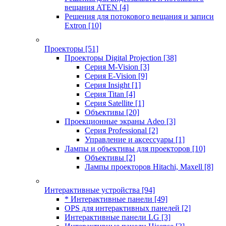
вещания ATEN
[4]
Решения для потокового вещания и записи
Extron
[10]
Проекторы
[51]
Проекторы Digital Projection
[38]
Серия M-Vision
[3]
Серия E-Vision
[9]
Серия Insight
[1]
Серия Titan
[4]
Серия Satellite
[1]
Объективы
[20]
Проекционные экраны Adeo
[3]
Серия Professional
[2]
Управление и аксессуары
[1]
Лампы и объективы для проекторов
[10]
Объективы
[2]
Лампы проекторов Hitachi, Maxell
[8]
Интерактивные устройства
[94]
* Интерактивные панели
[49]
OPS для интерактивных панелей
[2]
Интерактивные панели LG
[3]