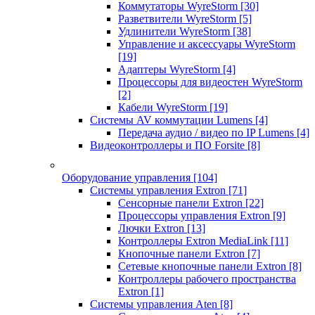
Коммутаторы WyreStorm
[30]
Разветвители WyreStorm
[5]
Удлинители WyreStorm
[38]
Управление и аксессуары WyreStorm
[19]
Адаптеры WyreStorm
[4]
Процессоры для видеостен WyreStorm
[2]
Кабели WyreStorm
[19]
Системы AV коммутации Lumens
[4]
Передача аудио / видео по IP Lumens
[4]
Видеоконтроллеры и ПО Forsite
[8]
Оборудование управления
[104]
Системы управления Extron
[71]
Сенсорные панели Extron
[22]
Процессоры управления Extron
[9]
Лючки Extron
[13]
Контроллеры Extron MediaLink
[11]
Кнопочные панели Extron
[7]
Сетевые кнопочные панели Extron
[8]
Контроллеры рабочего пространства
Extron
[1]
Системы управления Aten
[8]