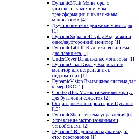
Dynamic3Talk Мониторы с
уникальным механизмом
трансформации и выдвижным
микрофоном
[4]
Двусторонние выдвижные мониторы
[1]
DynamicSignatureDisplay Выдвижной
одно/двусторонний монитор
[1]
DynamicTabLift Выдвижная система
для планшета
[1]
UnderCover Выдвижные мониторы
[1]
DynamicChairDisplay Выдвижной
монитор для встраивания в
подлокотник
[1]
DynamicVision Выдвижная система для
камер ВКС
[1]
CourtesyBox Моторизованный корпус
для бутылок и салфеток
[2]
Опции для мониторов серии Dynamic
[13]
DynamicShare система управления
[6]
Управление моторизованными
устройствами
[2]
Dynamic4 Выдвижной мультимедиа
стол переговоров
[1]