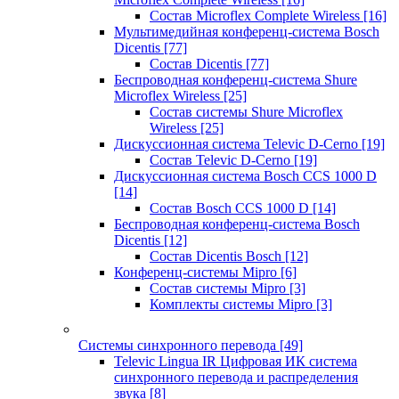
Состав Microflex Complete Wireless
[16]
Мультимедийная конференц-система Bosch
Dicentis
[77]
Состав Dicentis
[77]
Беспроводная конференц-система Shure
Microflex Wireless
[25]
Состав системы Shure Microflex
Wireless
[25]
Дискуссионная система Televic D-Cerno
[19]
Состав Televic D-Cerno
[19]
Дискуссионная система Bosch CCS 1000 D
[14]
Состав Bosch CCS 1000 D
[14]
Беспроводная конференц-система Bosch
Dicentis
[12]
Состав Dicentis Bosch
[12]
Конференц-системы Mipro
[6]
Состав системы Mipro
[3]
Комплекты системы Mipro
[3]
Системы синхронного перевода
[49]
Televic Lingua IR Цифровая ИК система
синхронного перевода и распределения
звука
[8]