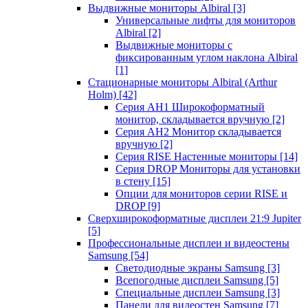
Выдвижные мониторы Albiral
[3]
Универсальные лифты для мониторов
Albiral
[2]
Выдвижные мониторы с
фиксированным углом наклона Albiral
[1]
Стационарные мониторы Albiral (Arthur
Holm)
[42]
Серия AH1 Широкоформатный
монитор, складывается вручную
[2]
Серия AH2 Монитор складывается
вручную
[2]
Серия RISE Настенные мониторы
[14]
Серия DROP Мониторы для установки
в стену
[15]
Опции для мониторов серии RISE и
DROP
[9]
Сверхширокоформатные дисплеи 21:9 Jupiter
[5]
Профессиональные дисплеи и видеостены
Samsung
[54]
Светодиодные экраны Samsung
[3]
Всепогодные дисплеи Samsung
[5]
Специальные дисплеи Samsung
[3]
Панели для видеостен Samsung
[7]