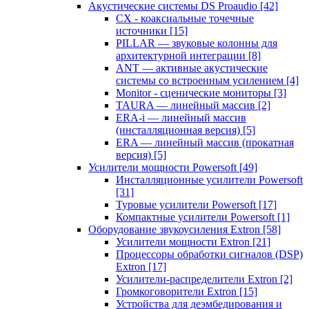
Акустические системы DS Proaudio
[42]
CX - коаксиальные точечные
источники
[15]
PILLAR — звуковые колонны для
архитектурной интеграции
[8]
ANT — активные акустические
системы со встроенным усилением
[4]
Monitor - сценические мониторы
[3]
TAURA — линейный массив
[2]
ERA-i — линейный массив
(инсталляционная версия)
[5]
ERA — линейный массив (прокатная
версия)
[5]
Усилители мощности Powersoft
[49]
Инсталляционные усилители Powersoft
[31]
Туровые усилители Powersoft
[17]
Компактные усилители Powersoft
[1]
Оборудование звукоусиления Extron
[58]
Усилители мощности Extron
[21]
Процессоры обработки сигналов (DSP)
Extron
[17]
Усилители-распределители Extron
[2]
Громкоговорители Extron
[15]
Устройства для деэмбедирования и