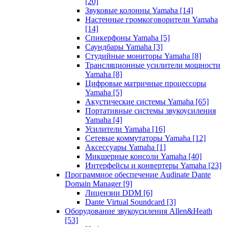
[20]
Звуковые колонны Yamaha
[14]
Настенные громкоговорители Yamaha
[14]
Спикерфоны Yamaha
[5]
Саундбары Yamaha
[3]
Студийные мониторы Yamaha
[8]
Трансляционные усилители мощности
Yamaha
[8]
Цифровые матричные процессоры
Yamaha
[5]
Акустические системы Yamaha
[65]
Портативные системы звукоусиления
Yamaha
[4]
Усилители Yamaha
[16]
Сетевые коммутаторы Yamaha
[12]
Аксессуары Yamaha
[1]
Микшерные консоли Yamaha
[40]
Интерфейсы и конвертеры Yamaha
[23]
Программное обеспечение Audinate Dante
Domain Manager
[9]
Лицензии DDM
[6]
Dante Virtual Soundcard
[3]
Оборудование звукоусиления Allen&Heath
[53]