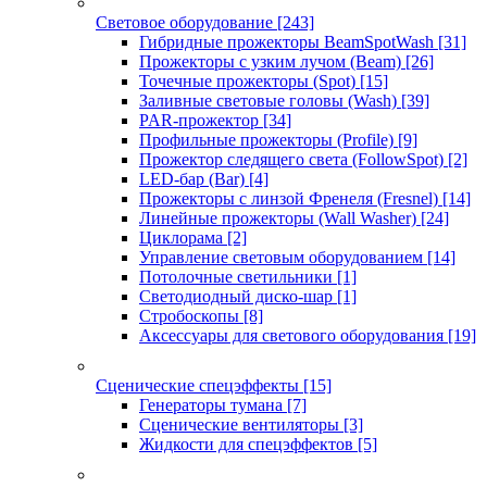
Световое оборудование
[243]
Гибридные прожекторы BeamSpotWash
[31]
Прожекторы с узким лучом (Beam)
[26]
Точечные прожекторы (Spot)
[15]
Заливные световые головы (Wash)
[39]
PAR-прожектор
[34]
Профильные прожекторы (Profile)
[9]
Прожектор следящего света (FollowSpot)
[2]
LED-бар (Bar)
[4]
Прожекторы с линзой Френеля (Fresnel)
[14]
Линейные прожекторы (Wall Washer)
[24]
Циклорама
[2]
Управление световым оборудованием
[14]
Потолочные светильники
[1]
Светодиодный диско-шар
[1]
Стробоскопы
[8]
Аксессуары для светового оборудования
[19]
Сценические спецэффекты
[15]
Генераторы тумана
[7]
Сценические вентиляторы
[3]
Жидкости для спецэффектов
[5]