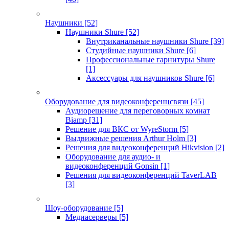
Наушники
[52]
Наушники Shure
[52]
Внутриканальные наушники Shure
[39]
Студийные наушники Shure
[6]
Профессиональные гарнитуры Shure
[1]
Аксессуары для наушников Shure
[6]
Оборудование для видеоконференцсвязи
[45]
Аудиорешение для переговорных комнат
Biamp
[31]
Решение для ВКС от WyreStorm
[5]
Выдвижные решения Arthur Holm
[3]
Решения для видеоконференций Hikvision
[2]
Оборудование для аудио- и
видеоконференций Gonsin
[1]
Решения для видеоконференций TaverLAB
[3]
Шоу-оборудование
[5]
Медиасерверы
[5]