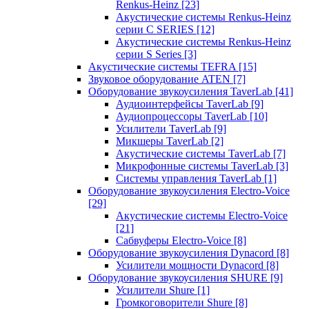
Renkus-Heinz
[23]
Акустические системы Renkus-Heinz
серии C SERIES
[12]
Акустические системы Renkus-Heinz
серии S Series
[3]
Акустические системы TEFRA
[15]
Звуковое оборудование ATEN
[7]
Оборудование звукоусиления TaverLab
[41]
Аудиоинтерфейсы TaverLab
[9]
Аудиопроцессоры TaverLab
[10]
Усилители TaverLab
[9]
Микшеры TaverLab
[2]
Акустические системы TaverLab
[7]
Микрофонные системы TaverLab
[3]
Системы управления TaverLab
[1]
Оборудование звукоусиления Electro-Voice
[29]
Акустические системы Electro-Voice
[21]
Сабвуферы Electro-Voice
[8]
Оборудование звукоусиления Dynacord
[8]
Усилители мощности Dynacord
[8]
Оборудование звукоусиления SHURE
[9]
Усилители Shure
[1]
Громкоговорители Shure
[8]