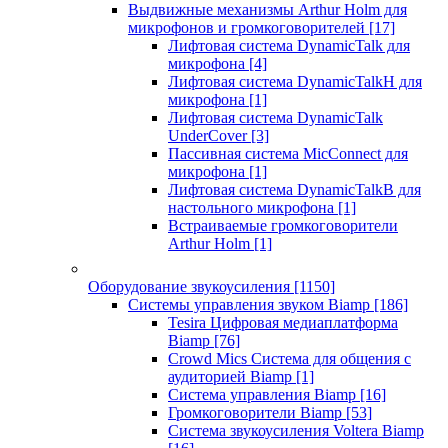
Выдвижные механизмы Arthur Holm для
микрофонов и громкоговорителей
[17]
Лифтовая система DynamicTalk для
микрофона
[4]
Лифтовая система DynamicTalkH для
микрофона
[1]
Лифтовая система DynamicTalk
UnderCover
[3]
Пассивная система MicConnect для
микрофона
[1]
Лифтовая система DynamicTalkB для
настольного микрофона
[1]
Встраиваемые громкоговорители
Arthur Holm
[1]
Оборудование звукоусиления
[1150]
Системы управления звуком Biamp
[186]
Tesira Цифровая медиаплатформа
Biamp
[76]
Crowd Mics Система для общения с
аудиторией Biamp
[1]
Система управления Biamp
[16]
Громкоговорители Biamp
[53]
Система звукоусиления Voltera Biamp