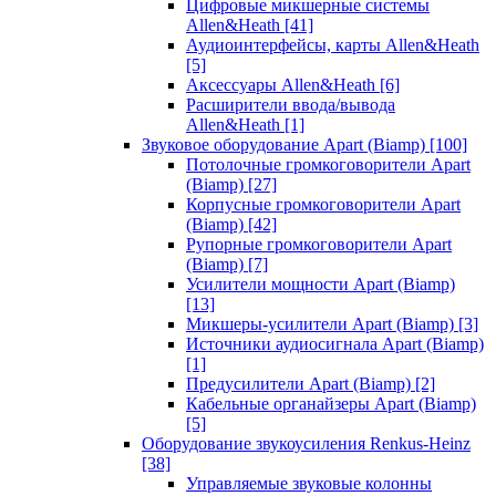
Цифровые микшерные системы
Allen&Heath
[41]
Аудиоинтерфейсы, карты Allen&Heath
[5]
Аксессуары Allen&Heath
[6]
Расширители ввода/вывода
Allen&Heath
[1]
Звуковое оборудование Apart (Biamp)
[100]
Потолочные громкоговорители Apart
(Biamp)
[27]
Корпусные громкоговорители Apart
(Biamp)
[42]
Рупорные громкоговорители Apart
(Biamp)
[7]
Усилители мощности Apart (Biamp)
[13]
Микшеры-усилители Apart (Biamp)
[3]
Источники аудиосигнала Apart (Biamp)
[1]
Предусилители Apart (Biamp)
[2]
Кабельные органайзеры Apart (Biamp)
[5]
Оборудование звукоусиления Renkus-Heinz
[38]
Управляемые звуковые колонны