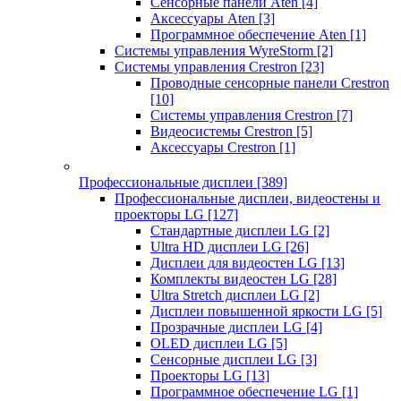
Сенсорные панели Aten
[4]
Аксессуары Aten
[3]
Программное обеспечение Aten
[1]
Системы управления WyreStorm
[2]
Системы управления Crestron
[23]
Проводные сенсорные панели Crestron
[10]
Системы управления Crestron
[7]
Видеосистемы Crestron
[5]
Аксессуары Crestron
[1]
Профессиональные дисплеи
[389]
Профессиональные дисплеи, видеостены и
проекторы LG
[127]
Стандартные дисплеи LG
[2]
Ultra HD дисплеи LG
[26]
Дисплеи для видеостен LG
[13]
Комплекты видеостен LG
[28]
Ultra Stretch дисплеи LG
[2]
Дисплеи повышенной яркости LG
[5]
Прозрачные дисплеи LG
[4]
OLED дисплеи LG
[5]
Сенсорные дисплеи LG
[3]
Проекторы LG
[13]
Программное обеспечение LG
[1]