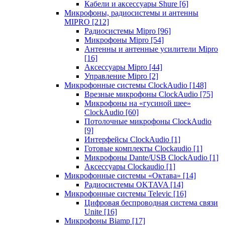
Кабели и аксессуары Shure
[6]
Микрофоны, радиосистемы и антенны
MIPRO
[212]
Радиосистемы Mipro
[96]
Микрофоны Mipro
[54]
Антенны и антенные усилители Mipro
[16]
Аксессуары Mipro
[44]
Управление Mipro
[2]
Микрофонные системы ClockAudio
[148]
Врезные микрофоны ClockAudio
[75]
Микрофоны на «гусиной шее»
ClockAudio
[60]
Потолочные микрофоны ClockAudio
[9]
Интерфейсы ClockAudio
[1]
Готовые комплекты Clockaudio
[1]
Микрофоны Dante/USB ClockAudio
[1]
Аксессуары Clockaudio
[1]
Микрофонные системы «Октава»
[14]
Радиосистемы OKTAVA
[14]
Микрофонные системы Televic
[16]
Цифровая беспроводная система связи
Unite
[16]
Микрофоны Biamp
[17]