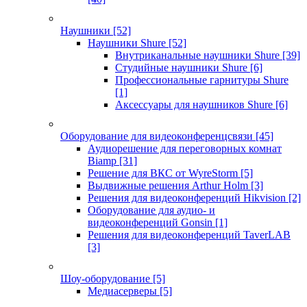
Наушники
[52]
Наушники Shure
[52]
Внутриканальные наушники Shure
[39]
Студийные наушники Shure
[6]
Профессиональные гарнитуры Shure
[1]
Аксессуары для наушников Shure
[6]
Оборудование для видеоконференцсвязи
[45]
Аудиорешение для переговорных комнат
Biamp
[31]
Решение для ВКС от WyreStorm
[5]
Выдвижные решения Arthur Holm
[3]
Решения для видеоконференций Hikvision
[2]
Оборудование для аудио- и
видеоконференций Gonsin
[1]
Решения для видеоконференций TaverLAB
[3]
Шоу-оборудование
[5]
Медиасерверы
[5]