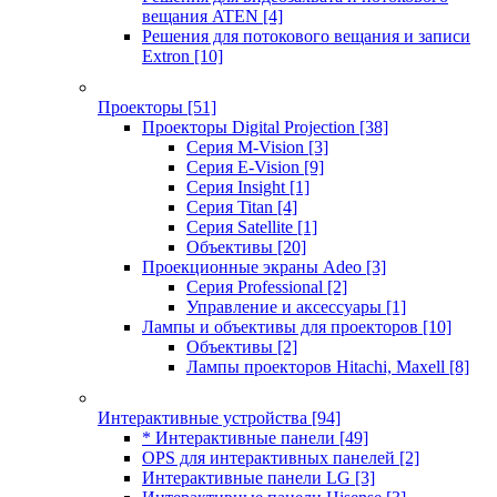
вещания ATEN
[4]
Решения для потокового вещания и записи
Extron
[10]
Проекторы
[51]
Проекторы Digital Projection
[38]
Серия M-Vision
[3]
Серия E-Vision
[9]
Серия Insight
[1]
Серия Titan
[4]
Серия Satellite
[1]
Объективы
[20]
Проекционные экраны Adeo
[3]
Серия Professional
[2]
Управление и аксессуары
[1]
Лампы и объективы для проекторов
[10]
Объективы
[2]
Лампы проекторов Hitachi, Maxell
[8]
Интерактивные устройства
[94]
* Интерактивные панели
[49]
OPS для интерактивных панелей
[2]
Интерактивные панели LG
[3]