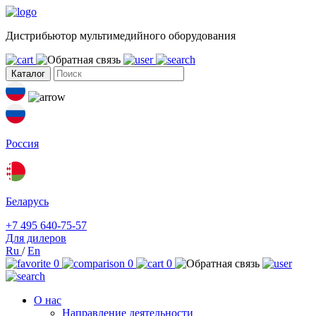
Дистрибьютор мультимедийного оборудования
Каталог
Россия
Беларусь
+7 495 640-75-57
Для дилеров
Ru
/
En
0
0
0
О нас
Направление деятельности