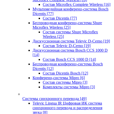
Состав Microflex Complete Wireless
[16]
Мультимедийная конференц-система Bosch
Dicentis
[77]
Состав Dicentis
[77]
Беспроводная конференц-система Shure
Microflex Wireless
[25]
Состав системы Shure Microflex
Wireless
[25]
Дискуссионная система Televic D-Cerno
[19]
Состав Televic D-Cerno
[19]
Дискуссионная система Bosch CCS 1000 D
[14]
Состав Bosch CCS 1000 D
[14]
Беспроводная конференц-система Bosch
Dicentis
[12]
Состав Dicentis Bosch
[12]
Конференц-системы Mipro
[6]
Состав системы Mipro
[3]
Комплекты системы Mipro
[3]
Системы синхронного перевода
[49]
Televic Lingua IR Цифровая ИК система
синхронного перевода и распределения
звука
[8]