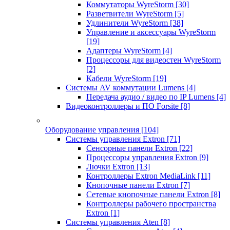
Коммутаторы WyreStorm
[30]
Разветвители WyreStorm
[5]
Удлинители WyreStorm
[38]
Управление и аксессуары WyreStorm
[19]
Адаптеры WyreStorm
[4]
Процессоры для видеостен WyreStorm
[2]
Кабели WyreStorm
[19]
Системы AV коммутации Lumens
[4]
Передача аудио / видео по IP Lumens
[4]
Видеоконтроллеры и ПО Forsite
[8]
Оборудование управления
[104]
Системы управления Extron
[71]
Сенсорные панели Extron
[22]
Процессоры управления Extron
[9]
Лючки Extron
[13]
Контроллеры Extron MediaLink
[11]
Кнопочные панели Extron
[7]
Сетевые кнопочные панели Extron
[8]
Контроллеры рабочего пространства
Extron
[1]
Системы управления Aten
[8]