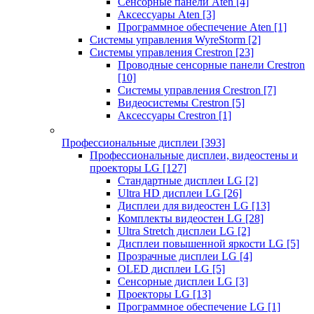
Сенсорные панели Aten
[4]
Аксессуары Aten
[3]
Программное обеспечение Aten
[1]
Системы управления WyreStorm
[2]
Системы управления Crestron
[23]
Проводные сенсорные панели Crestron
[10]
Системы управления Crestron
[7]
Видеосистемы Crestron
[5]
Аксессуары Crestron
[1]
Профессиональные дисплеи
[393]
Профессиональные дисплеи, видеостены и
проекторы LG
[127]
Стандартные дисплеи LG
[2]
Ultra HD дисплеи LG
[26]
Дисплеи для видеостен LG
[13]
Комплекты видеостен LG
[28]
Ultra Stretch дисплеи LG
[2]
Дисплеи повышенной яркости LG
[5]
Прозрачные дисплеи LG
[4]
OLED дисплеи LG
[5]
Сенсорные дисплеи LG
[3]
Проекторы LG
[13]
Программное обеспечение LG
[1]