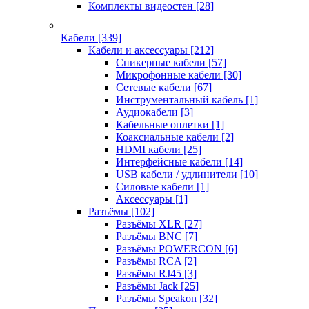
Комплекты видеостен
[28]
Кабели
[339]
Кабели и аксессуары
[212]
Спикерные кабели
[57]
Микрофонные кабели
[30]
Сетевые кабели
[67]
Инструментальный кабель
[1]
Аудиокабели
[3]
Кабельные оплетки
[1]
Коаксиальные кабели
[2]
HDMI кабели
[25]
Интерфейсные кабели
[14]
USB кабели / удлинители
[10]
Силовые кабели
[1]
Аксессуары
[1]
Разъёмы
[102]
Разъёмы XLR
[27]
Разъёмы BNC
[7]
Разъёмы POWERCON
[6]
Разъёмы RCA
[2]
Разъёмы RJ45
[3]
Разъёмы Jack
[25]
Разъёмы Speakon
[32]