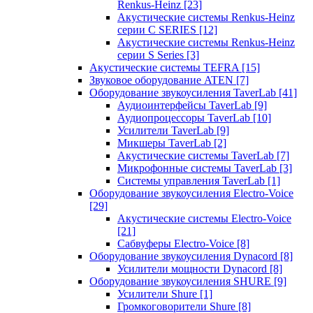
Renkus-Heinz
[23]
Акустические системы Renkus-Heinz
серии C SERIES
[12]
Акустические системы Renkus-Heinz
серии S Series
[3]
Акустические системы TEFRA
[15]
Звуковое оборудование ATEN
[7]
Оборудование звукоусиления TaverLab
[41]
Аудиоинтерфейсы TaverLab
[9]
Аудиопроцессоры TaverLab
[10]
Усилители TaverLab
[9]
Микшеры TaverLab
[2]
Акустические системы TaverLab
[7]
Микрофонные системы TaverLab
[3]
Системы управления TaverLab
[1]
Оборудование звукоусиления Electro-Voice
[29]
Акустические системы Electro-Voice
[21]
Сабвуферы Electro-Voice
[8]
Оборудование звукоусиления Dynacord
[8]
Усилители мощности Dynacord
[8]
Оборудование звукоусиления SHURE
[9]
Усилители Shure
[1]
Громкоговорители Shure
[8]