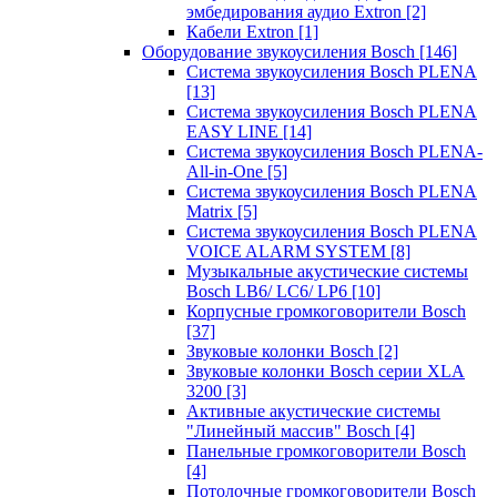
эмбедирования аудио Extron
[2]
Кабели Extron
[1]
Оборудование звукоусиления Bosch
[146]
Система звукоусиления Bosch PLENA
[13]
Система звукоусиления Bosch PLENA
EASY LINE
[14]
Система звукоусиления Bosch PLENA-
All-in-One
[5]
Система звукоусиления Bosch PLENA
Matrix
[5]
Система звукоусиления Bosch PLENA
VOICE ALARM SYSTEM
[8]
Музыкальные акустические системы
Bosch LB6/ LC6/ LP6
[10]
Корпусные громкоговорители Bosch
[37]
Звуковые колонки Bosch
[2]
Звуковые колонки Bosch серии XLA
3200
[3]
Активные акустические системы
"Линейный массив" Bosch
[4]
Панельные громкоговорители Bosch
[4]
Потолочные громкоговорители Bosch