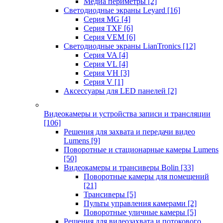
Медиа периметры
[2]
Светодиодные экраны Leyard
[16]
Серия MG
[4]
Серия TXF
[6]
Серия VEM
[6]
Светодиодные экраны LianTronics
[12]
Серия VA
[4]
Серия VL
[4]
Серия VH
[3]
Серия V
[1]
Аксессуары для LED панелей
[2]
Видеокамеры и устройства записи и трансляции
[106]
Решения для захвата и передачи видео
Lumens
[9]
Поворотные и стационарные камеры Lumens
[50]
Видеокамеры и трансиверы Bolin
[33]
Поворотные камеры для помещений
[21]
Трансиверы
[5]
Пульты управления камерами
[2]
Поворотные уличные камеры
[5]
Решения для видеозахвата и потокового