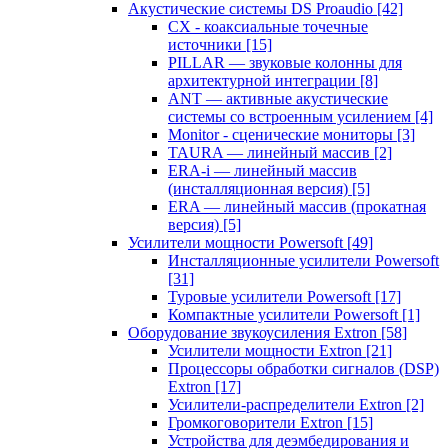
Акустические системы DS Proaudio
[42]
CX - коаксиальные точечные
источники
[15]
PILLAR — звуковые колонны для
архитектурной интеграции
[8]
ANT — активные акустические
системы со встроенным усилением
[4]
Monitor - сценические мониторы
[3]
TAURA — линейный массив
[2]
ERA-i — линейный массив
(инсталляционная версия)
[5]
ERA — линейный массив (прокатная
версия)
[5]
Усилители мощности Powersoft
[49]
Инсталляционные усилители Powersoft
[31]
Туровые усилители Powersoft
[17]
Компактные усилители Powersoft
[1]
Оборудование звукоусиления Extron
[58]
Усилители мощности Extron
[21]
Процессоры обработки сигналов (DSP)
Extron
[17]
Усилители-распределители Extron
[2]
Громкоговорители Extron
[15]
Устройства для деэмбедирования и