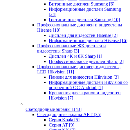
Витринные дисплеи Sumsung
[6]
Информационные дисплеи Samsung
[24]
Гостиничные дисплеи Samsung
[10]
Профессиональные дисплеи и видеостены
Hisense
[18]
Дисплеи для видеостен Hisense
[2]
Информационные дисплеи Hisense
[16]
Профессиональные ЖК дисплеи и
видеостены Sharp
[3]
Дисплеи 4K и 8K Sharp
[1]
Профессиональные дисплеи Sharp
[2]
Профессиональные дисплеи, видеостены,
LED Hikvision
[11]
Панели для видеостен Hikvision
[3]
Информационные дисплеи Hikvision со
встроенной ОС Andriod
[1]
Крепления для экранов и видеостен
Hikvision
[7]
Светодиодные экраны
[143]
Светодиодные экраны AET
[35]
Cерия Koala
[5]
Серия AT
[9]