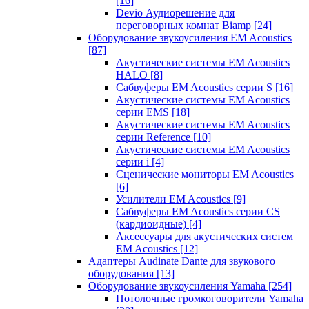
[16]
Devio Аудиорешение для
переговорных комнат Biamp
[24]
Оборудование звукоусиления EM Acoustics
[87]
Акустические системы EM Acoustics
HALO
[8]
Сабвуферы EM Acoustics серии S
[16]
Акустические системы EM Acoustics
серии EMS
[18]
Акустические системы EM Acoustics
серии Reference
[10]
Акустические системы EM Acoustics
серии i
[4]
Сценические мониторы EM Acoustics
[6]
Усилители EM Acoustics
[9]
Сабвуферы EM Acoustics серии CS
(кардиоидные)
[4]
Аксессуары для акустических систем
EM Acoustics
[12]
Адаптеры Audinate Dante для звукового
оборудования
[13]
Оборудование звукоусиления Yamaha
[254]
Потолочные громкоговорители Yamaha