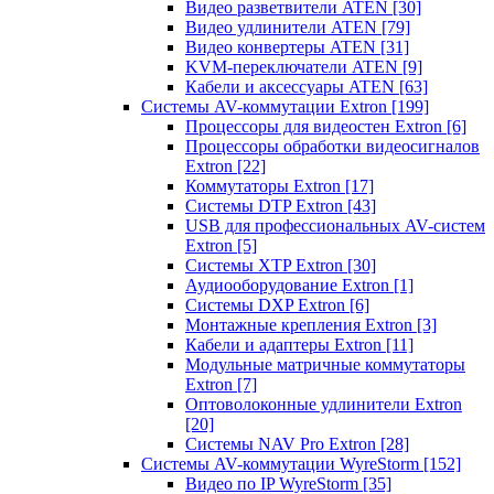
Видео разветвители ATEN
[30]
Видео удлинители ATEN
[79]
Видео конвертеры ATEN
[31]
KVM-переключатели ATEN
[9]
Кабели и аксессуары ATEN
[63]
Системы AV-коммутации Extron
[199]
Процессоры для видеостен Extron
[6]
Процессоры обработки видеосигналов
Extron
[22]
Коммутаторы Extron
[17]
Системы DTP Extron
[43]
USB для профессиональных AV-систем
Extron
[5]
Системы XTP Extron
[30]
Аудиооборудование Extron
[1]
Системы DXP Extron
[6]
Монтажные крепления Extron
[3]
Кабели и адаптеры Extron
[11]
Модульные матричные коммутаторы
Extron
[7]
Оптоволоконные удлинители Extron
[20]
Системы NAV Pro Extron
[28]
Системы AV-коммутации WyreStorm
[152]
Видео по IP WyreStorm
[35]