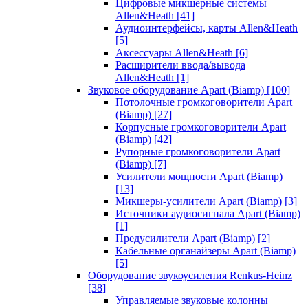
Цифровые микшерные системы
Allen&Heath
[41]
Аудиоинтерфейсы, карты Allen&Heath
[5]
Аксессуары Allen&Heath
[6]
Расширители ввода/вывода
Allen&Heath
[1]
Звуковое оборудование Apart (Biamp)
[100]
Потолочные громкоговорители Apart
(Biamp)
[27]
Корпусные громкоговорители Apart
(Biamp)
[42]
Рупорные громкоговорители Apart
(Biamp)
[7]
Усилители мощности Apart (Biamp)
[13]
Микшеры-усилители Apart (Biamp)
[3]
Источники аудиосигнала Apart (Biamp)
[1]
Предусилители Apart (Biamp)
[2]
Кабельные органайзеры Apart (Biamp)
[5]
Оборудование звукоусиления Renkus-Heinz
[38]
Управляемые звуковые колонны