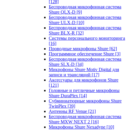
[128]
Беспроводная микрофонная система
Shure QLX-D
[9]
Беспроводная микрофонная система
Shure ULX-D
[10]
Беспроводная микрофонная система
Shure BLX-R
[32]
Системы персонального мониторинга
[16]
Проводные микрофоны Shure
[62]
Программное обеспечение Shure
[3]
Беспроводная микрофонная система
Shure SLX-D
[34]
Микрофоны Shure Motiv Digital для
записи и трансляций
[17]
Аксессуары для микрофонов Shure
[121]
Головные и петличные микрофоны
Shure DuraPlex
[14]
Субминиатюрные микрофоны Shure
TwinPlex
[39]
Антенны RF Venue
[21]
Беспроводная микрофонная система
Shure MXW NEXT 2
[16]
Микрофоны Shure Nexadyne
[10]