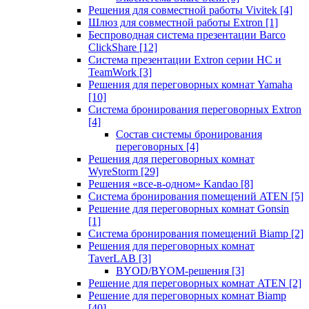
Решения для совместной работы Vivitek
[4]
Шлюз для совместной работы Extron
[1]
Беспроводная система презентации Barco
ClickShare
[12]
Система презентации Extron серии HC и
TeamWork
[3]
Решения для переговорных комнат Yamaha
[10]
Система бронирования переговорных Extron
[4]
Состав системы бронирования
переговорных
[4]
Решения для переговорных комнат
WyreStorm
[29]
Решения «все-в-одном» Kandao
[8]
Система бронирования помещений ATEN
[5]
Решение для переговорных комнат Gonsin
[1]
Система бронирования помещений Biamp
[2]
Решения для переговорных комнат
TaverLAB
[3]
BYOD/BYOM-решения
[3]
Решение для переговорных комнат ATEN
[2]
Решение для переговорных комнат Biamp
[40]