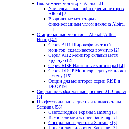
Выдвижные мониторы Albiral
[3]
Универсальные лифты для мониторов
Albiral
[2]
Выдвижные мониторы с
фиксированным углом наклона Albiral
[1]
Стационарные мониторы Albiral (Arthur
Holm)
[42]
Серия AH1 Широкоформатный
монитор, складывается вручную
[2]
Серия AH2 Монитор складывается
вручную
[2]
Серия RISE Настенные мониторы
[14]
Серия DROP Мониторы для установки
в стену
[15]
Опции для мониторов серии RISE и
DROP
[9]
Сверхширокоформатные дисплеи 21:9 Jupiter
[5]
Профессиональные дисплеи и видеостены
Samsung
[58]
Светодиодные экраны Samsung
[3]
Всепогодные дисплеи Samsung
[5]
Специальные дисплеи Samsung
[3]
Панели для видеостен Samsung
[7]