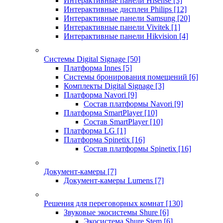
Интерактивные панели Hisense
[3]
Интерактивные дисплеи Philips
[12]
Интерактивные панели Samsung
[20]
Интерактивные панели Vivitek
[1]
Интерактивные панели Hikvision
[4]
Системы Digital Signage
[50]
Платформа Innes
[5]
Системы бронирования помещений
[6]
Комплекты Digital Signage
[3]
Платформа Navori
[9]
Состав платформы Navori
[9]
Платформа SmartPlayer
[10]
Состав SmartPlayer
[10]
Платформа LG
[1]
Платформа Spinetix
[16]
Состав платформы Spinetix
[16]
Документ-камеры
[7]
Документ-камеры Lumens
[7]
Решения для переговорных комнат
[130]
Звуковые экосистемы Shure
[6]
Экосистема Shure Stem
[6]