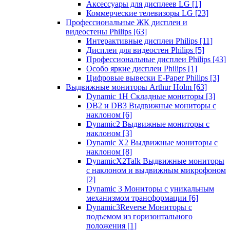
Аксессуары для дисплеев LG
[1]
Коммерческие телевизоры LG
[23]
Профессиональные ЖК дисплеи и
видеостены Philips
[63]
Интерактивные дисплеи Philips
[11]
Дисплеи для видеостен Philips
[5]
Профессиональные дисплеи Philips
[43]
Особо яркие дисплеи Philips
[1]
Цифровые вывески E-Paper Philips
[3]
Выдвижные мониторы Arthur Holm
[63]
Dynamic 1Н Складные мониторы
[3]
DB2 и DB3 Выдвижные мониторы с
наклоном
[6]
Dynamic2 Выдвижные мониторы с
наклоном
[3]
Dynamic X2 Выдвижные мониторы с
наклоном
[8]
DynamicX2Talk Выдвижные мониторы
с наклоном и выдвижным микрофоном
[2]
Dynamic 3 Мониторы с уникальным
механизмом трансформации
[6]
Dynamic3Reverse Мониторы с
подъемом из горизонтального
положения
[1]