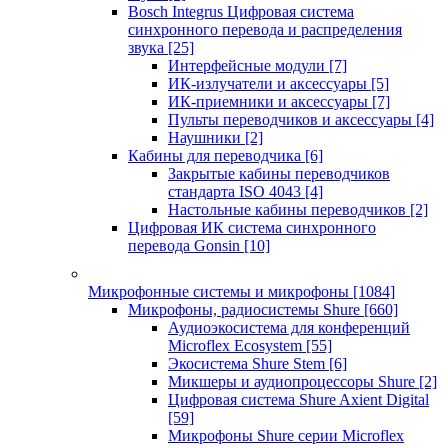
Bosch Integrus Цифровая система
синхронного перевода и распределения
звука
[25]
Интерфейсные модули
[7]
ИК-излучатели и аксессуары
[5]
ИК-приемники и аксессуары
[7]
Пульты переводчиков и аксессуары
[4]
Наушники
[2]
Кабины для переводчика
[6]
Закрытые кабины переводчиков
стандарта ISO 4043
[4]
Настольные кабины переводчиков
[2]
Цифровая ИК система синхронного
перевода Gonsin
[10]
Микрофонные системы и микрофоны
[1084]
Микрофоны, радиосистемы Shure
[660]
Аудиоэкосистема для конференций
Microflex Ecosystem
[55]
Экосистема Shure Stem
[6]
Микшеры и аудиопроцессоры Shure
[2]
Цифровая система Shure Axient Digital
[59]
Микрофоны Shure серии Microflex