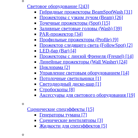
Световое оборудование
[243]
Гибридные прожекторы BeamSpotWash
[31]
Прожекторы с узким лучом (Beam)
[26]
Точечные прожекторы (Spot)
[15]
Заливные световые головы (Wash)
[39]
PAR-прожектор
[34]
Профильные прожекторы (Profile)
[9]
Прожектор следящего света (FollowSpot)
[2]
LED-бар (Bar)
[4]
Прожекторы с линзой Френеля (Fresnel)
[14]
Линейные прожекторы (Wall Washer)
[24]
Циклорама
[2]
Управление световым оборудованием
[14]
Потолочные светильники
[1]
Светодиодный диско-шар
[1]
Стробоскопы
[8]
Аксессуары для светового оборудования
[19]
Сценические спецэффекты
[15]
Генераторы тумана
[7]
Сценические вентиляторы
[3]
Жидкости для спецэффектов
[5]