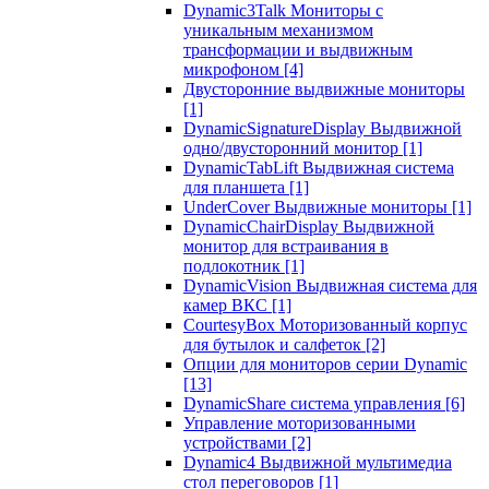
Dynamic3Talk Мониторы с
уникальным механизмом
трансформации и выдвижным
микрофоном
[4]
Двусторонние выдвижные мониторы
[1]
DynamicSignatureDisplay Выдвижной
одно/двусторонний монитор
[1]
DynamicTabLift Выдвижная система
для планшета
[1]
UnderCover Выдвижные мониторы
[1]
DynamicChairDisplay Выдвижной
монитор для встраивания в
подлокотник
[1]
DynamicVision Выдвижная система для
камер ВКС
[1]
CourtesyBox Моторизованный корпус
для бутылок и салфеток
[2]
Опции для мониторов серии Dynamic
[13]
DynamicShare система управления
[6]
Управление моторизованными
устройствами
[2]
Dynamic4 Выдвижной мультимедиа
стол переговоров
[1]