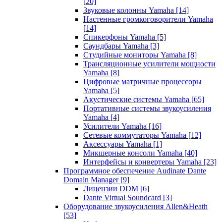
[20]
Звуковые колонны Yamaha
[14]
Настенные громкоговорители Yamaha
[14]
Спикерфоны Yamaha
[5]
Саундбары Yamaha
[3]
Студийные мониторы Yamaha
[8]
Трансляционные усилители мощности
Yamaha
[8]
Цифровые матричные процессоры
Yamaha
[5]
Акустические системы Yamaha
[65]
Портативные системы звукоусиления
Yamaha
[4]
Усилители Yamaha
[16]
Сетевые коммутаторы Yamaha
[12]
Аксессуары Yamaha
[1]
Микшерные консоли Yamaha
[40]
Интерфейсы и конвертеры Yamaha
[23]
Программное обеспечение Audinate Dante
Domain Manager
[9]
Лицензии DDM
[6]
Dante Virtual Soundcard
[3]
Оборудование звукоусиления Allen&Heath
[53]