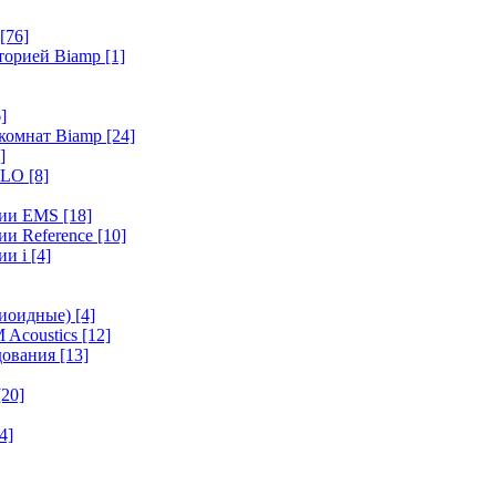
[76]
иторией Biamp
[1]
]
 комнат Biamp
[24]
]
HALO
[8]
ерии EMS
[18]
ии Reference
[10]
ии i
[4]
диоидные)
[4]
 Acoustics
[12]
удования
[13]
[20]
4]