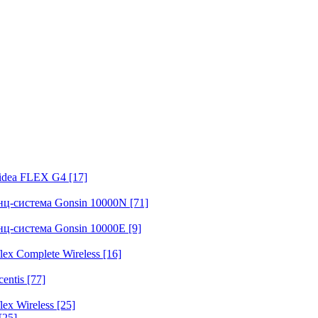
fidea FLEX G4
[17]
нц-система Gonsin 10000N
[71]
нц-система Gonsin 10000E
[9]
ex Complete Wireless
[16]
entis
[77]
ex Wireless
[25]
[25]