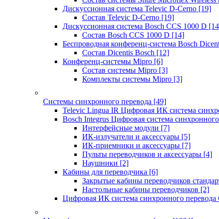
Дискуссионная система Televic D-Cerno
[19]
Состав Televic D-Cerno
[19]
Дискуссионная система Bosch CCS 1000 D
[14
Состав Bosch CCS 1000 D
[14]
Беспроводная конференц-система Bosch Dicen
Состав Dicentis Bosch
[12]
Конференц-системы Mipro
[6]
Состав системы Mipro
[3]
Комплекты системы Mipro
[3]
Системы синхронного перевода
[49]
Televic Lingua IR Цифровая ИК система синхр
Bosch Integrus Цифровая система синхронного
Интерфейсные модули
[7]
ИК-излучатели и аксессуары
[5]
ИК-приемники и аксессуары
[7]
Пульты переводчиков и аксессуары
[4]
Наушники
[2]
Кабины для переводчика
[6]
Закрытые кабины переводчиков стандар
Настольные кабины переводчиков
[2]
Цифровая ИК система синхронного перевода