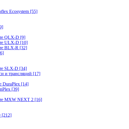
flex Ecosystem
[55]
9]
ure QLX-D
[9]
ure ULX-D
[10]
ure BLX-R
[32]
6]
ure SLX-D
[34]
иси и трансляций
[17]
e DuraPlex
[14]
nPlex
[39]
hure MXW NEXT 2
[16]
O
[212]