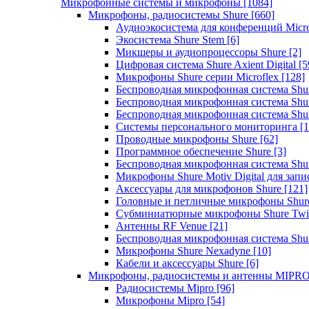
Микрофонные системы и микрофоны
[1084]
Микрофоны, радиосистемы Shure
[660]
Аудиоэкосистема для конференций Micro
Экосистема Shure Stem
[6]
Микшеры и аудиопроцессоры Shure
[2]
Цифровая система Shure Axient Digital
[5
Микрофоны Shure серии Microflex
[128]
Беспроводная микрофонная система Sh
Беспроводная микрофонная система Sh
Беспроводная микрофонная система Sh
Системы персонального мониторинга
[1
Проводные микрофоны Shure
[62]
Программное обеспечение Shure
[3]
Беспроводная микрофонная система Sh
Микрофоны Shure Motiv Digital для зап
Аксессуары для микрофонов Shure
[121]
Головные и петличные микрофоны Shur
Субминиатюрные микрофоны Shure Twi
Антенны RF Venue
[21]
Беспроводная микрофонная система S
Микрофоны Shure Nexadyne
[10]
Кабели и аксессуары Shure
[6]
Микрофоны, радиосистемы и антенны MIPR
Радиосистемы Mipro
[96]
Микрофоны Mipro
[54]