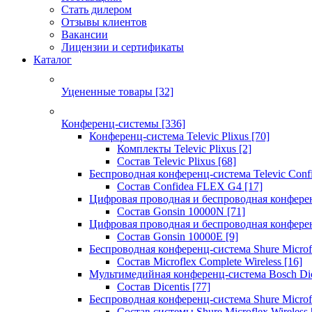
Стать дилером
Отзывы клиентов
Вакансии
Лицензии и сертификаты
Каталог
Уцененные товары
[32]
Конференц-системы
[336]
Конференц-система Televic Plixus
[70]
Комплекты Televic Plixus
[2]
Состав Televic Plixus
[68]
Беспроводная конференц-система Televic Con
Состав Confidea FLEX G4
[17]
Цифровая проводная и беспроводная конфере
Состав Gonsin 10000N
[71]
Цифровая проводная и беспроводная конфере
Состав Gonsin 10000E
[9]
Беспроводная конференц-система Shure Microfl
Состав Microflex Complete Wireless
[16]
Мультимедийная конференц-система Bosch Dic
Состав Dicentis
[77]
Беспроводная конференц-система Shure Microfl
Состав системы Shure Microflex Wireless