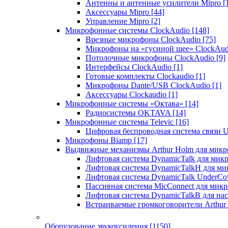
Антенны и антенные усилители Mipro
[
Аксессуары Mipro
[44]
Управление Mipro
[2]
Микрофонные системы ClockAudio
[148]
Врезные микрофоны ClockAudio
[75]
Микрофоны на «гусиной шее» ClockAu
Потолочные микрофоны ClockAudio
[9]
Интерфейсы ClockAudio
[1]
Готовые комплекты Clockaudio
[1]
Микрофоны Dante/USB ClockAudio
[1]
Аксессуары Clockaudio
[1]
Микрофонные системы «Октава»
[14]
Радиосистемы OKTAVA
[14]
Микрофонные системы Televic
[16]
Цифровая беспроводная система связи U
Микрофоны Biamp
[17]
Выдвижные механизмы Arthur Holm для микр
Лифтовая система DynamicTalk для ми
Лифтовая система DynamicTalkH для м
Лифтовая система DynamicTalk UnderCo
Пассивная система MicConnect для мик
Лифтовая система DynamicTalkB для на
Встраиваемые громкоговорители Arthu
Оборудование звукоусиления
[1150]