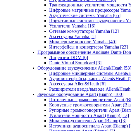
Трансляционные усилители мощности 
Цифровые матричные процессоры Yam
Акустические системы Yamaha
[65]
Портативные системы звукоусиления Y
Усилители Yamaha
[16]
Сетевые коммутаторы Yamaha
[12]
Аксессуары Yamaha
[1]
Микшерные консоли Yamaha
[40]
Интерфейсы и конвертеры Yamaha
[23]
Программное обеспечение Audinate Dante Do
Лицензии DDM
[6]
Dante Virtual Soundcard
[3]
Оборудование звукоусиления Allen&Heath
[53
Цифровые микшерные системы Allen&
Аудиоинтерфейсы, карты Allen&Heath
[
Аксессуары Allen&Heath
[6]
Расширители ввода/вывода Allen&Heat
Звуковое оборудование Apart (Biamp)
[100]
Потолочные громкоговорители Apart (B
Корпусные громкоговорители Apart (Bi
Рупорные громкоговорители Apart (Bia
Усилители мощности Apart (Biamp)
[13]
Микшеры-усилители Apart (Biamp)
[3]
Источники аудиосигнала Apart (Biamp)
[