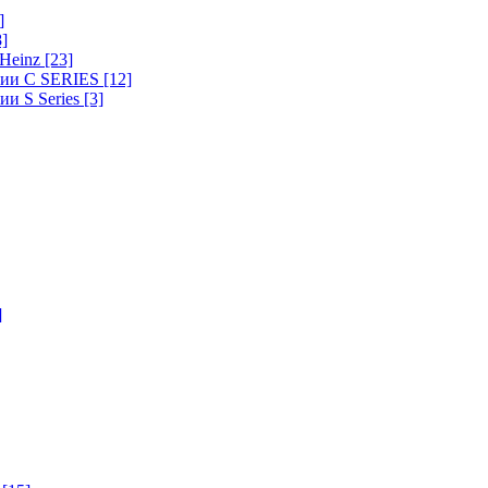
]
8]
-Heinz
[23]
ерии C SERIES
[12]
ии S Series
[3]
]