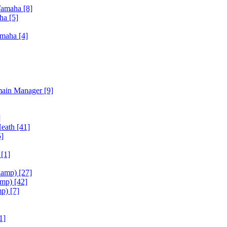
Yamaha
[8]
aha
[5]
amaha
[4]
main Manager
[9]
]
Heath
[41]
5]
h
[1]
iamp)
[27]
amp)
[42]
mp)
[7]
1]