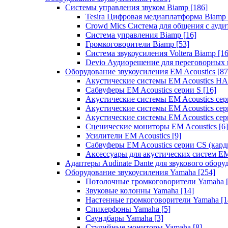
Системы управления звуком Biamp
[186]
Tesira Цифровая медиаплатформа Biamp
Crowd Mics Система для общения с ауд
Система управления Biamp
[16]
Громкоговорители Biamp
[53]
Система звукоусиления Voltera Biamp
[16
Devio Аудиорешение для переговорных
Оборудование звукоусиления EM Acoustics
[87
Акустические системы EM Acoustics 
Сабвуферы EM Acoustics серии S
[16]
Акустические системы EM Acoustics с
Акустические системы EM Acoustics сер
Акустические системы EM Acoustics сер
Сценические мониторы EM Acoustics
[6]
Усилители EM Acoustics
[9]
Сабвуферы EM Acoustics серии CS (кар
Аксессуары для акустических систем EM
Адаптеры Audinate Dante для звукового обор
Оборудование звукоусиления Yamaha
[254]
Потолочные громкоговорители Yamaha
Звуковые колонны Yamaha
[14]
Настенные громкоговорители Yamaha
[1
Спикерфоны Yamaha
[5]
Саундбары Yamaha
[3]
Студийные мониторы Yamaha
[8]