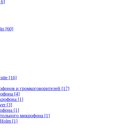
16]
dio
[60]
nite
[16]
офонов и громкоговорителей
[17]
крофона
[4]
икрофона
[1]
ver
[3]
рофона
[1]
стольного микрофона
[1]
r Holm
[1]