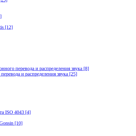
]
tis
[12]
онного перевода и распределения звука
[8]
 перевода и распределения звука
[25]
та ISO 4043
[4]
 Gonsin
[10]