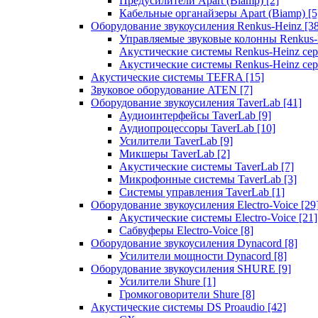
Предусилители Apart (Biamp)
[2]
Кабельные органайзеры Apart (Biamp)
[5
Оборудование звукоусиления Renkus-Heinz
[3
Управляемые звуковые колонны Renkus
Акустические системы Renkus-Heinz с
Акустические системы Renkus-Heinz сер
Акустические системы TEFRA
[15]
Звуковое оборудование ATEN
[7]
Оборудование звукоусиления TaverLab
[41]
Аудиоинтерфейсы TaverLab
[9]
Аудиопроцессоры TaverLab
[10]
Усилители TaverLab
[9]
Микшеры TaverLab
[2]
Акустические системы TaverLab
[7]
Микрофонные системы TaverLab
[3]
Системы управления TaverLab
[1]
Оборудование звукоусиления Electro-Voice
[29
Акустические системы Electro-Voice
[21]
Сабвуферы Electro-Voice
[8]
Оборудование звукоусиления Dynacord
[8]
Усилители мощности Dynacord
[8]
Оборудование звукоусиления SHURE
[9]
Усилители Shure
[1]
Громкоговорители Shure
[8]
Акустические системы DS Proaudio
[42]