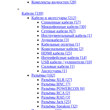
Комплекты видеостен
[28]
Кабели
[339]
Кабели и аксессуары
[212]
Спикерные кабели
[57]
Микрофонные кабели
[30]
Сетевые кабели
[67]
Инструментальный кабель
[1]
Аудиокабели
[3]
Кабельные оплетки
[1]
Коаксиальные кабели
[2]
HDMI кабели
[25]
Интерфейсные кабели
[14]
USB кабели / удлинители
[10]
Силовые кабели
[1]
Аксессуары
[1]
Разъёмы
[102]
Разъёмы XLR
[27]
Разъёмы BNC
[7]
Разъёмы POWERCON
[6]
Разъёмы RCA
[2]
Разъёмы RJ45
[3]
Разъёмы Jack
[25]
Разъёмы Speakon
[32]