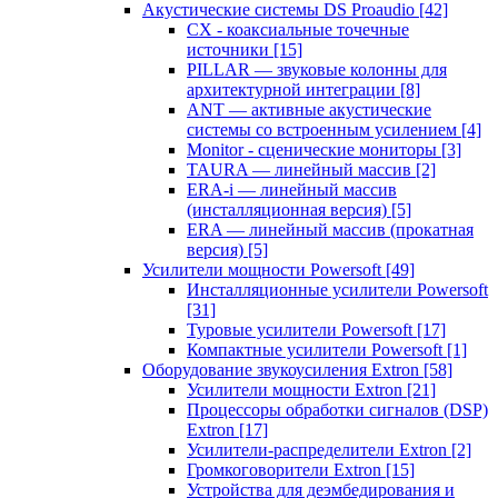
Акустические системы DS Proaudio
[42]
CX - коаксиальные точечные
источники
[15]
PILLAR — звуковые колонны для
архитектурной интеграции
[8]
ANT — активные акустические
системы со встроенным усилением
[4]
Monitor - сценические мониторы
[3]
TAURA — линейный массив
[2]
ERA-i — линейный массив
(инсталляционная версия)
[5]
ERA — линейный массив (прокатная
версия)
[5]
Усилители мощности Powersoft
[49]
Инсталляционные усилители Powersoft
[31]
Туровые усилители Powersoft
[17]
Компактные усилители Powersoft
[1]
Оборудование звукоусиления Extron
[58]
Усилители мощности Extron
[21]
Процессоры обработки сигналов (DSP)
Extron
[17]
Усилители-распределители Extron
[2]
Громкоговорители Extron
[15]
Устройства для деэмбедирования и