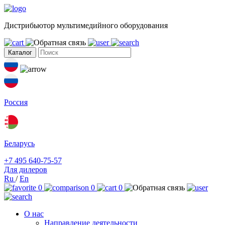
Дистрибьютор мультимедийного оборудования
Каталог
Россия
Беларусь
+7 495 640-75-57
Для дилеров
Ru
/
En
0
0
0
О нас
Направление деятельности