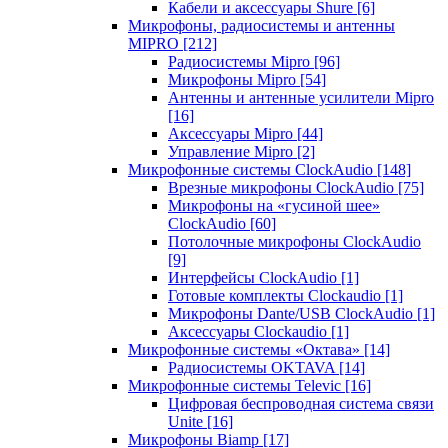
Кабели и аксессуары Shure
[6]
Микрофоны, радиосистемы и антенны
MIPRO
[212]
Радиосистемы Mipro
[96]
Микрофоны Mipro
[54]
Антенны и антенные усилители Mipro
[16]
Аксессуары Mipro
[44]
Управление Mipro
[2]
Микрофонные системы ClockAudio
[148]
Врезные микрофоны ClockAudio
[75]
Микрофоны на «гусиной шее»
ClockAudio
[60]
Потолочные микрофоны ClockAudio
[9]
Интерфейсы ClockAudio
[1]
Готовые комплекты Clockaudio
[1]
Микрофоны Dante/USB ClockAudio
[1]
Аксессуары Clockaudio
[1]
Микрофонные системы «Октава»
[14]
Радиосистемы OKTAVA
[14]
Микрофонные системы Televic
[16]
Цифровая беспроводная система связи
Unite
[16]
Микрофоны Biamp
[17]