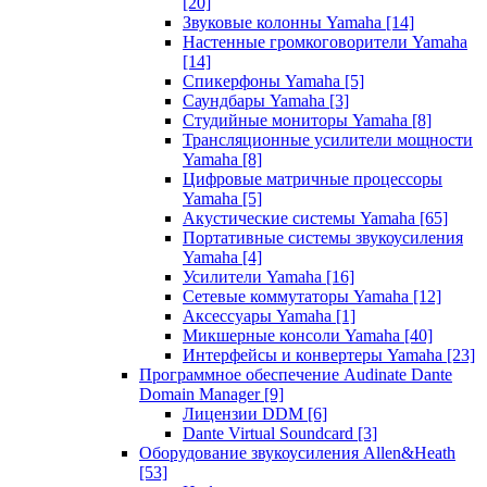
[20]
Звуковые колонны Yamaha
[14]
Настенные громкоговорители Yamaha
[14]
Спикерфоны Yamaha
[5]
Саундбары Yamaha
[3]
Студийные мониторы Yamaha
[8]
Трансляционные усилители мощности
Yamaha
[8]
Цифровые матричные процессоры
Yamaha
[5]
Акустические системы Yamaha
[65]
Портативные системы звукоусиления
Yamaha
[4]
Усилители Yamaha
[16]
Сетевые коммутаторы Yamaha
[12]
Аксессуары Yamaha
[1]
Микшерные консоли Yamaha
[40]
Интерфейсы и конвертеры Yamaha
[23]
Программное обеспечение Audinate Dante
Domain Manager
[9]
Лицензии DDM
[6]
Dante Virtual Soundcard
[3]
Оборудование звукоусиления Allen&Heath
[53]