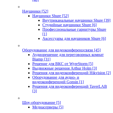
Наушники
[52]
Наушники Shure
[52]
Внутриканальные наушники Shure
[39]
Студийные наушники Shure
[6]
Профессиональные гарнитуры Shure
[1]
Аксессуары для наушников Shure
[6]
Оборудование для видеоконференцсвязи
[45]
Аудиорешение для переговорных комнат
Biamp
[31]
Решение для ВКС от WyreStorm
[5]
Выдвижные решения Arthur Holm
[3]
Решения для видеоконференций Hikvision
[2]
Оборудование для аудио- и
видеоконференций Gonsin
[1]
Решения для видеоконференций TaverLAB
[3]
Шоу-оборудование
[5]
Медиасерверы
[5]