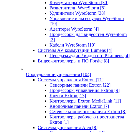
Коммутаторы WyreStorm
[30]
Разветвители WyreStorm
[5]
Удлинители WyreStorm
[38]
Управление и аксессуары WyreStorm
[19]
Адаптеры WyreStorm
[4]
Процессоры для видеостен WyreStorm
[2]
Кабели WyreStorm
[19]
Системы AV коммутации Lumens
[4]
Передача аудио / видео по IP Lumens
[4]
Видеоконтроллеры и ПО Forsite
[8]
Оборудование управления
[104]
Системы управления Extron
[71]
Сенсорные панели Extron
[22]
Процессоры управления Extron
[9]
Лючки Extron
[13]
Контроллеры Extron MediaLink
[11]
Кнопочные панели Extron
[7]
Сетевые кнопочные панели Extron
[8]
Контроллеры рабочего пространства
Extron
[1]
Системы управления Aten
[8]