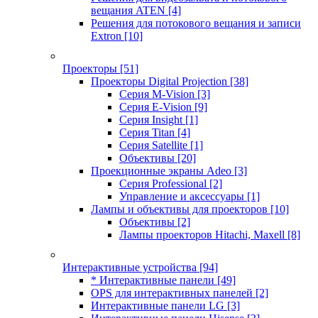
вещания ATEN
[4]
Решения для потокового вещания и записи
Extron
[10]
Проекторы
[51]
Проекторы Digital Projection
[38]
Серия M-Vision
[3]
Серия E-Vision
[9]
Серия Insight
[1]
Серия Titan
[4]
Серия Satellite
[1]
Объективы
[20]
Проекционные экраны Adeo
[3]
Серия Professional
[2]
Управление и аксессуары
[1]
Лампы и объективы для проекторов
[10]
Объективы
[2]
Лампы проекторов Hitachi, Maxell
[8]
Интерактивные устройства
[94]
* Интерактивные панели
[49]
OPS для интерактивных панелей
[2]
Интерактивные панели LG
[3]