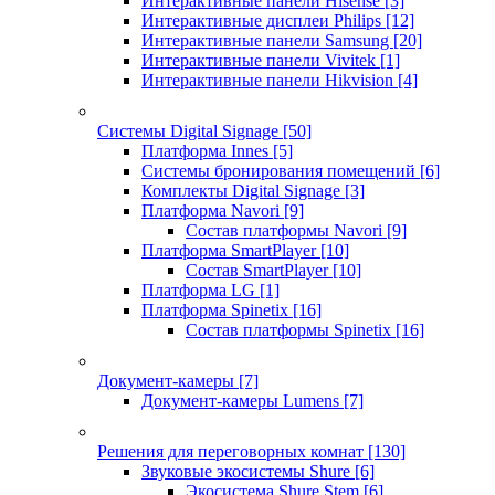
Интерактивные панели Hisense
[3]
Интерактивные дисплеи Philips
[12]
Интерактивные панели Samsung
[20]
Интерактивные панели Vivitek
[1]
Интерактивные панели Hikvision
[4]
Системы Digital Signage
[50]
Платформа Innes
[5]
Системы бронирования помещений
[6]
Комплекты Digital Signage
[3]
Платформа Navori
[9]
Состав платформы Navori
[9]
Платформа SmartPlayer
[10]
Состав SmartPlayer
[10]
Платформа LG
[1]
Платформа Spinetix
[16]
Состав платформы Spinetix
[16]
Документ-камеры
[7]
Документ-камеры Lumens
[7]
Решения для переговорных комнат
[130]
Звуковые экосистемы Shure
[6]
Экосистема Shure Stem
[6]