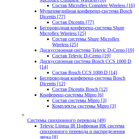
Состав Microflex Complete Wireless
[16]
Мультимедийная конференц-система Bosch
Dicentis
[77]
Состав Dicentis
[77]
Беспроводная конференц-система Shure
Microflex Wireless
[25]
Состав системы Shure Microflex
Wireless
[25]
Дискуссионная система Televic D-Cerno
[19]
Состав Televic D-Cerno
[19]
Дискуссионная система Bosch CCS 1000 D
[14]
Состав Bosch CCS 1000 D
[14]
Беспроводная конференц-система Bosch
Dicentis
[12]
Состав Dicentis Bosch
[12]
Конференц-системы Mipro
[6]
Состав системы Mipro
[3]
Комплекты системы Mipro
[3]
Системы синхронного перевода
[49]
Televic Lingua IR Цифровая ИК система
синхронного перевода и распределения
звука
[8]