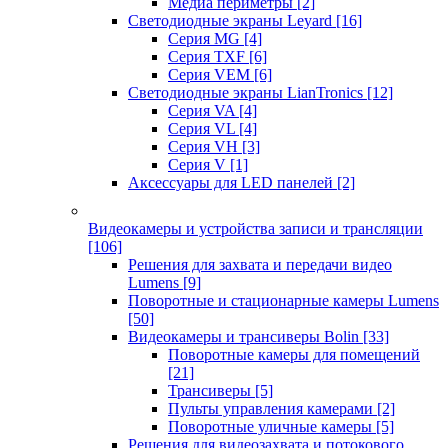
Медиа периметры
[2]
Светодиодные экраны Leyard
[16]
Серия MG
[4]
Серия TXF
[6]
Серия VEM
[6]
Светодиодные экраны LianTronics
[12]
Серия VA
[4]
Серия VL
[4]
Серия VH
[3]
Серия V
[1]
Аксессуары для LED панелей
[2]
Видеокамеры и устройства записи и трансляции
[106]
Решения для захвата и передачи видео
Lumens
[9]
Поворотные и стационарные камеры Lumens
[50]
Видеокамеры и трансиверы Bolin
[33]
Поворотные камеры для помещений
[21]
Трансиверы
[5]
Пульты управления камерами
[2]
Поворотные уличные камеры
[5]
Решения для видеозахвата и потокового