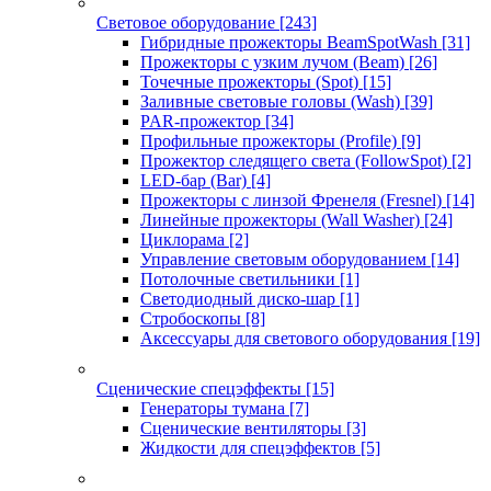
Световое оборудование
[243]
Гибридные прожекторы BeamSpotWash
[31]
Прожекторы с узким лучом (Beam)
[26]
Точечные прожекторы (Spot)
[15]
Заливные световые головы (Wash)
[39]
PAR-прожектор
[34]
Профильные прожекторы (Profile)
[9]
Прожектор следящего света (FollowSpot)
[2]
LED-бар (Bar)
[4]
Прожекторы с линзой Френеля (Fresnel)
[14]
Линейные прожекторы (Wall Washer)
[24]
Циклорама
[2]
Управление световым оборудованием
[14]
Потолочные светильники
[1]
Светодиодный диско-шар
[1]
Стробоскопы
[8]
Аксессуары для светового оборудования
[19]
Сценические спецэффекты
[15]
Генераторы тумана
[7]
Сценические вентиляторы
[3]
Жидкости для спецэффектов
[5]