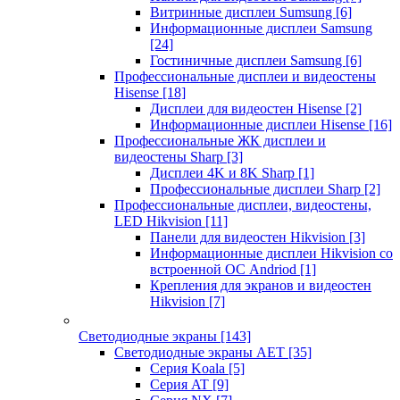
Витринные дисплеи Sumsung
[6]
Информационные дисплеи Samsung
[24]
Гостиничные дисплеи Samsung
[6]
Профессиональные дисплеи и видеостены
Hisense
[18]
Дисплеи для видеостен Hisense
[2]
Информационные дисплеи Hisense
[16]
Профессиональные ЖК дисплеи и
видеостены Sharp
[3]
Дисплеи 4K и 8K Sharp
[1]
Профессиональные дисплеи Sharp
[2]
Профессиональные дисплеи, видеостены,
LED Hikvision
[11]
Панели для видеостен Hikvision
[3]
Информационные дисплеи Hikvision со
встроенной ОС Andriod
[1]
Крепления для экранов и видеостен
Hikvision
[7]
Светодиодные экраны
[143]
Светодиодные экраны AET
[35]
Cерия Koala
[5]
Серия AT
[9]