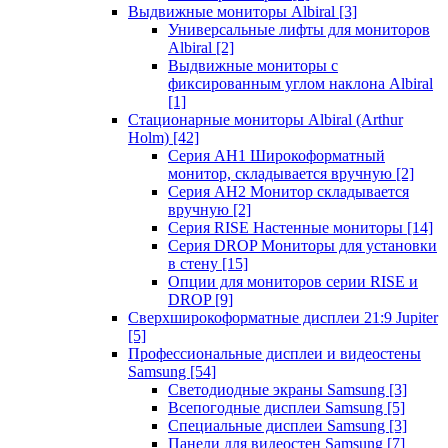
Выдвижные мониторы Albiral
[3]
Универсальные лифты для мониторов
Albiral
[2]
Выдвижные мониторы с
фиксированным углом наклона Albiral
[1]
Стационарные мониторы Albiral (Arthur
Holm)
[42]
Серия AH1 Широкоформатный
монитор, складывается вручную
[2]
Серия AH2 Монитор складывается
вручную
[2]
Серия RISE Настенные мониторы
[14]
Серия DROP Мониторы для установки
в стену
[15]
Опции для мониторов серии RISE и
DROP
[9]
Сверхширокоформатные дисплеи 21:9 Jupiter
[5]
Профессиональные дисплеи и видеостены
Samsung
[54]
Светодиодные экраны Samsung
[3]
Всепогодные дисплеи Samsung
[5]
Специальные дисплеи Samsung
[3]
Панели для видеостен Samsung
[7]