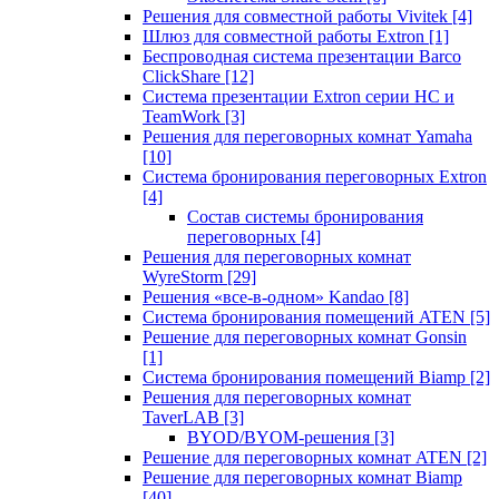
Решения для совместной работы Vivitek
[4]
Шлюз для совместной работы Extron
[1]
Беспроводная система презентации Barco
ClickShare
[12]
Система презентации Extron серии HC и
TeamWork
[3]
Решения для переговорных комнат Yamaha
[10]
Система бронирования переговорных Extron
[4]
Состав системы бронирования
переговорных
[4]
Решения для переговорных комнат
WyreStorm
[29]
Решения «все-в-одном» Kandao
[8]
Система бронирования помещений ATEN
[5]
Решение для переговорных комнат Gonsin
[1]
Система бронирования помещений Biamp
[2]
Решения для переговорных комнат
TaverLAB
[3]
BYOD/BYOM-решения
[3]
Решение для переговорных комнат ATEN
[2]
Решение для переговорных комнат Biamp
[40]