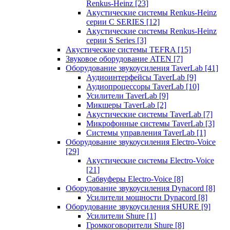
Renkus-Heinz
[23]
Акустические системы Renkus-Heinz
серии C SERIES
[12]
Акустические системы Renkus-Heinz
серии S Series
[3]
Акустические системы TEFRA
[15]
Звуковое оборудование ATEN
[7]
Оборудование звукоусиления TaverLab
[41]
Аудиоинтерфейсы TaverLab
[9]
Аудиопроцессоры TaverLab
[10]
Усилители TaverLab
[9]
Микшеры TaverLab
[2]
Акустические системы TaverLab
[7]
Микрофонные системы TaverLab
[3]
Системы управления TaverLab
[1]
Оборудование звукоусиления Electro-Voice
[29]
Акустические системы Electro-Voice
[21]
Сабвуферы Electro-Voice
[8]
Оборудование звукоусиления Dynacord
[8]
Усилители мощности Dynacord
[8]
Оборудование звукоусиления SHURE
[9]
Усилители Shure
[1]
Громкоговорители Shure
[8]