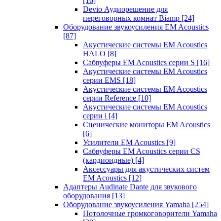
[16]
Devio Аудиорешение для
переговорных комнат Biamp
[24]
Оборудование звукоусиления EM Acoustics
[87]
Акустические системы EM Acoustics
HALO
[8]
Сабвуферы EM Acoustics серии S
[16]
Акустические системы EM Acoustics
серии EMS
[18]
Акустические системы EM Acoustics
серии Reference
[10]
Акустические системы EM Acoustics
серии i
[4]
Сценические мониторы EM Acoustics
[6]
Усилители EM Acoustics
[9]
Сабвуферы EM Acoustics серии CS
(кардиоидные)
[4]
Аксессуары для акустических систем
EM Acoustics
[12]
Адаптеры Audinate Dante для звукового
оборудования
[13]
Оборудование звукоусиления Yamaha
[254]
Потолочные громкоговорители Yamaha