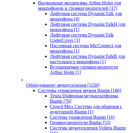
Выдвижные механизмы Arthur Holm для
микрофонов и громкоговорителей
[17]
Лифтовая система DynamicTalk для
микрофона
[4]
Лифтовая система DynamicTalkH для
микрофона
[1]
Лифтовая система DynamicTalk
UnderCover
[3]
Пассивная система MicConnect для
микрофона
[1]
Лифтовая система DynamicTalkB для
настольного микрофона
[1]
Встраиваемые громкоговорители
Arthur Holm
[1]
Оборудование звукоусиления
[1150]
Системы управления звуком Biamp
[186]
Tesira Цифровая медиаплатформа
Biamp
[76]
Crowd Mics Система для общения с
аудиторией Biamp
[1]
Система управления Biamp
[16]
Громкоговорители Biamp
[53]
Система звукоусиления Voltera Biamp