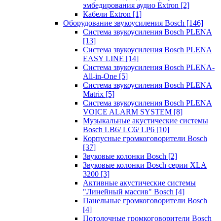
эмбедирования аудио Extron
[2]
Кабели Extron
[1]
Оборудование звукоусиления Bosch
[146]
Система звукоусиления Bosch PLENA
[13]
Система звукоусиления Bosch PLENA
EASY LINE
[14]
Система звукоусиления Bosch PLENA-
All-in-One
[5]
Система звукоусиления Bosch PLENA
Matrix
[5]
Система звукоусиления Bosch PLENA
VOICE ALARM SYSTEM
[8]
Музыкальные акустические системы
Bosch LB6/ LC6/ LP6
[10]
Корпусные громкоговорители Bosch
[37]
Звуковые колонки Bosch
[2]
Звуковые колонки Bosch серии XLA
3200
[3]
Активные акустические системы
"Линейный массив" Bosch
[4]
Панельные громкоговорители Bosch
[4]
Потолочные громкоговорители Bosch