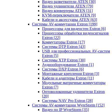
Видео разветвители ATEN
[30]
Видео удлинители ATEN
[79]
Видео конвертеры ATEN
[31]
KVM-переключатели ATEN
[9]
Кабели и аксессуары ATEN
[63]
Системы AV-коммутации Extron
[199]
Процессоры для видеостен Extron
[6]
Процессоры обработки видеосигналов
Extron
[22]
Коммутаторы Extron
[17]
Системы DTP Extron
[43]
USB для профессиональных AV-систем
Extron
[5]
Системы XTP Extron
[30]
Аудиооборудование Extron
[1]
Системы DXP Extron
[6]
Монтажные крепления Extron
[3]
Кабели и адаптеры Extron
[11]
Модульные матричные коммутаторы
Extron
[7]
Оптоволоконные удлинители Extron
[20]
Системы NAV Pro Extron
[28]
Системы AV-коммутации WyreStorm
[152]
Видео по IP WyreStorm
[35]