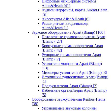
Цифровые микшерные системы
Allen&Heath
[41]
Аудиоинтерфейсы, карты Allen&Heath
[5]
Аксессуары Allen&Heath
[6]
Расширители ввода/вывода
Allen&Heath
[1]
Звуковое оборудование Apart (Biamp)
[100]
Потолочные громкоговорители Apart
(Biamp)
[27]
Корпусные громкоговорители Apart
(Biamp)
[42]
Рупорные громкоговорители Apart
(Biamp)
[7]
Усилители мощности Apart (Biamp)
[13]
Микшеры-усилители Apart (Biamp)
[3]
Источники аудиосигнала Apart (Biamp)
[1]
Предусилители Apart (Biamp)
[2]
Кабельные органайзеры Apart (Biamp)
[5]
Оборудование звукоусиления Renkus-Heinz
[38]
Управляемые звуковые колонны