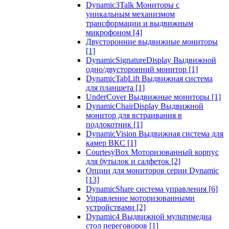
Dynamic3Talk Мониторы с
уникальным механизмом
трансформации и выдвижным
микрофоном
[4]
Двусторонние выдвижные мониторы
[1]
DynamicSignatureDisplay Выдвижной
одно/двусторонний монитор
[1]
DynamicTabLift Выдвижная система
для планшета
[1]
UnderCover Выдвижные мониторы
[1]
DynamicChairDisplay Выдвижной
монитор для встраивания в
подлокотник
[1]
DynamicVision Выдвижная система для
камер ВКС
[1]
CourtesyBox Моторизованный корпус
для бутылок и салфеток
[2]
Опции для мониторов серии Dynamic
[13]
DynamicShare система управления
[6]
Управление моторизованными
устройствами
[2]
Dynamic4 Выдвижной мультимедиа
стол переговоров
[1]