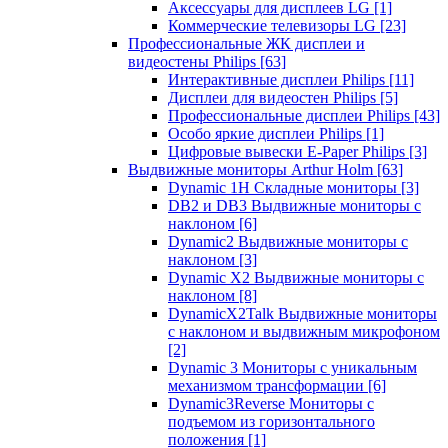
Аксессуары для дисплеев LG
[1]
Коммерческие телевизоры LG
[23]
Профессиональные ЖК дисплеи и
видеостены Philips
[63]
Интерактивные дисплеи Philips
[11]
Дисплеи для видеостен Philips
[5]
Профессиональные дисплеи Philips
[43]
Особо яркие дисплеи Philips
[1]
Цифровые вывески E-Paper Philips
[3]
Выдвижные мониторы Arthur Holm
[63]
Dynamic 1Н Складные мониторы
[3]
DB2 и DB3 Выдвижные мониторы с
наклоном
[6]
Dynamic2 Выдвижные мониторы с
наклоном
[3]
Dynamic X2 Выдвижные мониторы с
наклоном
[8]
DynamicX2Talk Выдвижные мониторы
с наклоном и выдвижным микрофоном
[2]
Dynamic 3 Мониторы с уникальным
механизмом трансформации
[6]
Dynamic3Reverse Мониторы с
подъемом из горизонтального
положения
[1]