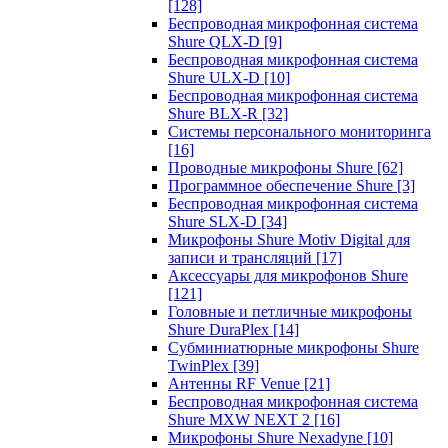
[128]
Беспроводная микрофонная система
Shure QLX-D
[9]
Беспроводная микрофонная система
Shure ULX-D
[10]
Беспроводная микрофонная система
Shure BLX-R
[32]
Системы персонального мониторинга
[16]
Проводные микрофоны Shure
[62]
Программное обеспечение Shure
[3]
Беспроводная микрофонная система
Shure SLX-D
[34]
Микрофоны Shure Motiv Digital для
записи и трансляций
[17]
Аксессуары для микрофонов Shure
[121]
Головные и петличные микрофоны
Shure DuraPlex
[14]
Субминиатюрные микрофоны Shure
TwinPlex
[39]
Антенны RF Venue
[21]
Беспроводная микрофонная система
Shure MXW NEXT 2
[16]
Микрофоны Shure Nexadyne
[10]