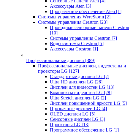
Сенсорные панели Aten
[4]
Аксессуары Aten
[3]
Программное обеспечение Aten
[1]
Системы управления WyreStorm
[2]
Системы управления Crestron
[23]
Проводные сенсорные панели Crestron
[10]
Системы управления Crestron
[7]
Видеосистемы Crestron
[5]
Аксессуары Crestron
[1]
Профессиональные дисплеи
[389]
Профессиональные дисплеи, видеостены и
проекторы LG
[127]
Стандартные дисплеи LG
[2]
Ultra HD дисплеи LG
[26]
Дисплеи для видеостен LG
[13]
Комплекты видеостен LG
[28]
Ultra Stretch дисплеи LG
[2]
Дисплеи повышенной яркости LG
[5]
Прозрачные дисплеи LG
[4]
OLED дисплеи LG
[5]
Сенсорные дисплеи LG
[3]
Проекторы LG
[13]
Программное обеспечение LG
[1]