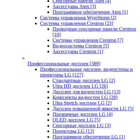
Сенсорные панели Aten
[4]
Аксессуары Aten
[3]
Программное обеспечение Aten
[1]
Системы управления WyreStorm
[2]
Системы управления Crestron
[23]
Проводные сенсорные панели Crestron
[10]
Системы управления Crestron
[7]
Видеосистемы Crestron
[5]
Аксессуары Crestron
[1]
Профессиональные дисплеи
[389]
Профессиональные дисплеи, видеостены и
проекторы LG
[127]
Стандартные дисплеи LG
[2]
Ultra HD дисплеи LG
[26]
Дисплеи для видеостен LG
[13]
Комплекты видеостен LG
[28]
Ultra Stretch дисплеи LG
[2]
Дисплеи повышенной яркости LG
[5]
Прозрачные дисплеи LG
[4]
OLED дисплеи LG
[5]
Сенсорные дисплеи LG
[3]
Проекторы LG
[13]
Программное обеспечение LG
[1]