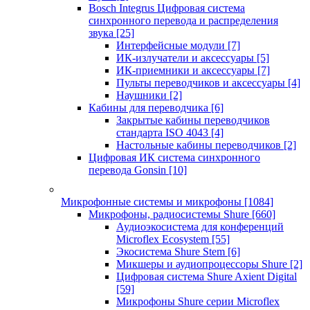
Bosch Integrus Цифровая система
синхронного перевода и распределения
звука
[25]
Интерфейсные модули
[7]
ИК-излучатели и аксессуары
[5]
ИК-приемники и аксессуары
[7]
Пульты переводчиков и аксессуары
[4]
Наушники
[2]
Кабины для переводчика
[6]
Закрытые кабины переводчиков
стандарта ISO 4043
[4]
Настольные кабины переводчиков
[2]
Цифровая ИК система синхронного
перевода Gonsin
[10]
Микрофонные системы и микрофоны
[1084]
Микрофоны, радиосистемы Shure
[660]
Аудиоэкосистема для конференций
Microflex Ecosystem
[55]
Экосистема Shure Stem
[6]
Микшеры и аудиопроцессоры Shure
[2]
Цифровая система Shure Axient Digital
[59]
Микрофоны Shure серии Microflex