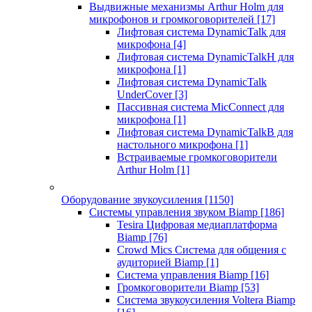
Выдвижные механизмы Arthur Holm для
микрофонов и громкоговорителей
[17]
Лифтовая система DynamicTalk для
микрофона
[4]
Лифтовая система DynamicTalkH для
микрофона
[1]
Лифтовая система DynamicTalk
UnderCover
[3]
Пассивная система MicConnect для
микрофона
[1]
Лифтовая система DynamicTalkB для
настольного микрофона
[1]
Встраиваемые громкоговорители
Arthur Holm
[1]
Оборудование звукоусиления
[1150]
Системы управления звуком Biamp
[186]
Tesira Цифровая медиаплатформа
Biamp
[76]
Crowd Mics Система для общения с
аудиторией Biamp
[1]
Система управления Biamp
[16]
Громкоговорители Biamp
[53]
Система звукоусиления Voltera Biamp