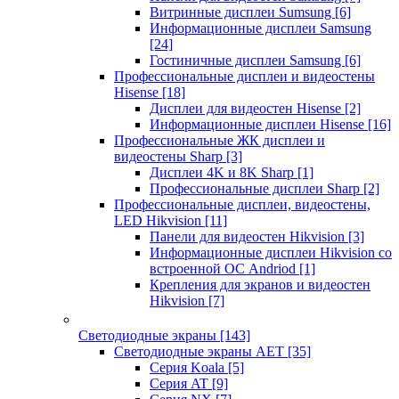
Витринные дисплеи Sumsung
[6]
Информационные дисплеи Samsung
[24]
Гостиничные дисплеи Samsung
[6]
Профессиональные дисплеи и видеостены
Hisense
[18]
Дисплеи для видеостен Hisense
[2]
Информационные дисплеи Hisense
[16]
Профессиональные ЖК дисплеи и
видеостены Sharp
[3]
Дисплеи 4K и 8K Sharp
[1]
Профессиональные дисплеи Sharp
[2]
Профессиональные дисплеи, видеостены,
LED Hikvision
[11]
Панели для видеостен Hikvision
[3]
Информационные дисплеи Hikvision со
встроенной ОС Andriod
[1]
Крепления для экранов и видеостен
Hikvision
[7]
Светодиодные экраны
[143]
Светодиодные экраны AET
[35]
Cерия Koala
[5]
Серия AT
[9]