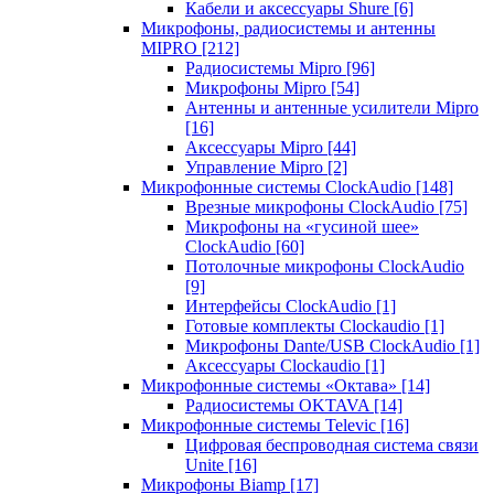
Кабели и аксессуары Shure
[6]
Микрофоны, радиосистемы и антенны
MIPRO
[212]
Радиосистемы Mipro
[96]
Микрофоны Mipro
[54]
Антенны и антенные усилители Mipro
[16]
Аксессуары Mipro
[44]
Управление Mipro
[2]
Микрофонные системы ClockAudio
[148]
Врезные микрофоны ClockAudio
[75]
Микрофоны на «гусиной шее»
ClockAudio
[60]
Потолочные микрофоны ClockAudio
[9]
Интерфейсы ClockAudio
[1]
Готовые комплекты Clockaudio
[1]
Микрофоны Dante/USB ClockAudio
[1]
Аксессуары Clockaudio
[1]
Микрофонные системы «Октава»
[14]
Радиосистемы OKTAVA
[14]
Микрофонные системы Televic
[16]
Цифровая беспроводная система связи
Unite
[16]
Микрофоны Biamp
[17]