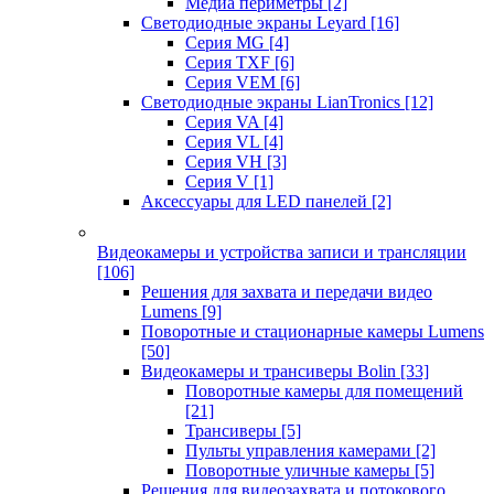
Медиа периметры
[2]
Светодиодные экраны Leyard
[16]
Серия MG
[4]
Серия TXF
[6]
Серия VEM
[6]
Светодиодные экраны LianTronics
[12]
Серия VA
[4]
Серия VL
[4]
Серия VH
[3]
Серия V
[1]
Аксессуары для LED панелей
[2]
Видеокамеры и устройства записи и трансляции
[106]
Решения для захвата и передачи видео
Lumens
[9]
Поворотные и стационарные камеры Lumens
[50]
Видеокамеры и трансиверы Bolin
[33]
Поворотные камеры для помещений
[21]
Трансиверы
[5]
Пульты управления камерами
[2]
Поворотные уличные камеры
[5]
Решения для видеозахвата и потокового