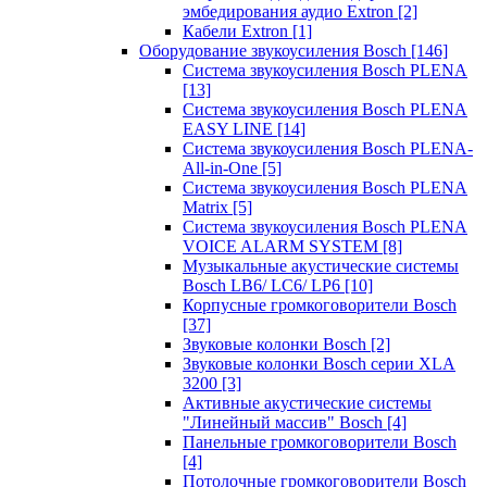
эмбедирования аудио Extron
[2]
Кабели Extron
[1]
Оборудование звукоусиления Bosch
[146]
Система звукоусиления Bosch PLENA
[13]
Система звукоусиления Bosch PLENA
EASY LINE
[14]
Система звукоусиления Bosch PLENA-
All-in-One
[5]
Система звукоусиления Bosch PLENA
Matrix
[5]
Система звукоусиления Bosch PLENA
VOICE ALARM SYSTEM
[8]
Музыкальные акустические системы
Bosch LB6/ LC6/ LP6
[10]
Корпусные громкоговорители Bosch
[37]
Звуковые колонки Bosch
[2]
Звуковые колонки Bosch серии XLA
3200
[3]
Активные акустические системы
"Линейный массив" Bosch
[4]
Панельные громкоговорители Bosch
[4]
Потолочные громкоговорители Bosch