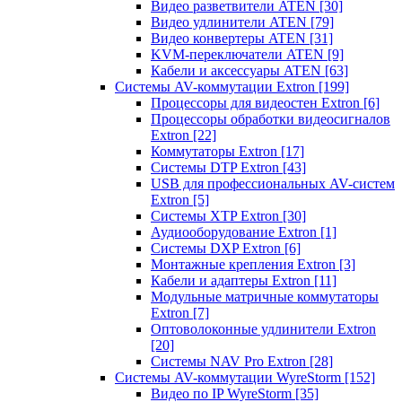
Видео разветвители ATEN
[30]
Видео удлинители ATEN
[79]
Видео конвертеры ATEN
[31]
KVM-переключатели ATEN
[9]
Кабели и аксессуары ATEN
[63]
Системы AV-коммутации Extron
[199]
Процессоры для видеостен Extron
[6]
Процессоры обработки видеосигналов
Extron
[22]
Коммутаторы Extron
[17]
Системы DTP Extron
[43]
USB для профессиональных AV-систем
Extron
[5]
Системы XTP Extron
[30]
Аудиооборудование Extron
[1]
Системы DXP Extron
[6]
Монтажные крепления Extron
[3]
Кабели и адаптеры Extron
[11]
Модульные матричные коммутаторы
Extron
[7]
Оптоволоконные удлинители Extron
[20]
Системы NAV Pro Extron
[28]
Системы AV-коммутации WyreStorm
[152]
Видео по IP WyreStorm
[35]