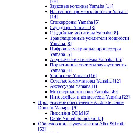
[20]
Звуковые колонны Yamaha
[14]
Настенные громкоговорители Yamaha
[14]
Спикерфоны Yamaha
[5]
Саундбары Yamaha
[3]
Студийные мониторы Yamaha
[8]
Трансляционные усилители мощности
Yamaha
[8]
Цифровые матричные процессоры
Yamaha
[5]
Акустические системы Yamaha
[65]
Портативные системы звукоусиления
Yamaha
[4]
Усилители Yamaha
[16]
Сетевые коммутаторы Yamaha
[12]
Аксессуары Yamaha
[1]
Микшерные консоли Yamaha
[40]
Интерфейсы и конвертеры Yamaha
[23]
Программное обеспечение Audinate Dante
Domain Manager
[9]
Лицензии DDM
[6]
Dante Virtual Soundcard
[3]
Оборудование звукоусиления Allen&Heath
[53]