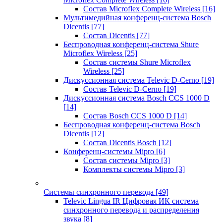
Состав Microflex Complete Wireless
[16]
Мультимедийная конференц-система Bosch
Dicentis
[77]
Состав Dicentis
[77]
Беспроводная конференц-система Shure
Microflex Wireless
[25]
Состав системы Shure Microflex
Wireless
[25]
Дискуссионная система Televic D-Cerno
[19]
Состав Televic D-Cerno
[19]
Дискуссионная система Bosch CCS 1000 D
[14]
Состав Bosch CCS 1000 D
[14]
Беспроводная конференц-система Bosch
Dicentis
[12]
Состав Dicentis Bosch
[12]
Конференц-системы Mipro
[6]
Состав системы Mipro
[3]
Комплекты системы Mipro
[3]
Системы синхронного перевода
[49]
Televic Lingua IR Цифровая ИК система
синхронного перевода и распределения
звука
[8]