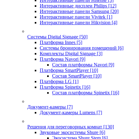
Интерактивные панели Hisense
[3]
Интерактивные дисплеи Philips
[12]
Интерактивные панели Samsung
[20]
Интерактивные панели Vivitek
[1]
Интерактивные панели Hikvision
[4]
Системы Digital Signage
[50]
Платформа Innes
[5]
Системы бронирования помещений
[6]
Комплекты Digital Signage
[3]
Платформа Navori
[9]
Состав платформы Navori
[9]
Платформа SmartPlayer
[10]
Состав SmartPlayer
[10]
Платформа LG
[1]
Платформа Spinetix
[16]
Состав платформы Spinetix
[16]
Документ-камеры
[7]
Документ-камеры Lumens
[7]
Решения для переговорных комнат
[130]
Звуковые экосистемы Shure
[6]
Экосистема Shure Stem
[6]