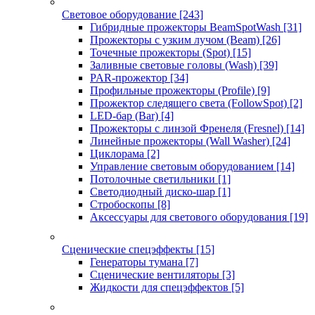
Световое оборудование
[243]
Гибридные прожекторы BeamSpotWash
[31]
Прожекторы с узким лучом (Beam)
[26]
Точечные прожекторы (Spot)
[15]
Заливные световые головы (Wash)
[39]
PAR-прожектор
[34]
Профильные прожекторы (Profile)
[9]
Прожектор следящего света (FollowSpot)
[2]
LED-бар (Bar)
[4]
Прожекторы с линзой Френеля (Fresnel)
[14]
Линейные прожекторы (Wall Washer)
[24]
Циклорама
[2]
Управление световым оборудованием
[14]
Потолочные светильники
[1]
Светодиодный диско-шар
[1]
Стробоскопы
[8]
Аксессуары для светового оборудования
[19]
Сценические спецэффекты
[15]
Генераторы тумана
[7]
Сценические вентиляторы
[3]
Жидкости для спецэффектов
[5]