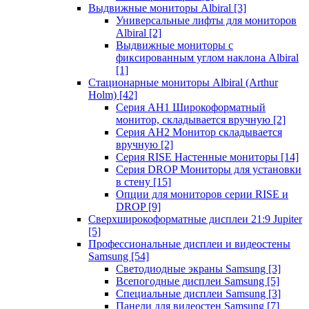
Выдвижные мониторы Albiral
[3]
Универсальные лифты для мониторов
Albiral
[2]
Выдвижные мониторы с
фиксированным углом наклона Albiral
[1]
Стационарные мониторы Albiral (Arthur
Holm)
[42]
Серия AH1 Широкоформатный
монитор, складывается вручную
[2]
Серия AH2 Монитор складывается
вручную
[2]
Серия RISE Настенные мониторы
[14]
Серия DROP Мониторы для установки
в стену
[15]
Опции для мониторов серии RISE и
DROP
[9]
Сверхширокоформатные дисплеи 21:9 Jupiter
[5]
Профессиональные дисплеи и видеостены
Samsung
[54]
Светодиодные экраны Samsung
[3]
Всепогодные дисплеи Samsung
[5]
Специальные дисплеи Samsung
[3]
Панели для видеостен Samsung
[7]