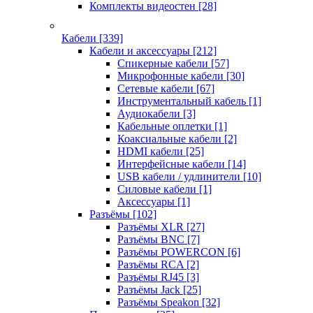
Комплекты видеостен
[28]
Кабели
[339]
Кабели и аксессуары
[212]
Спикерные кабели
[57]
Микрофонные кабели
[30]
Сетевые кабели
[67]
Инструментальный кабель
[1]
Аудиокабели
[3]
Кабельные оплетки
[1]
Коаксиальные кабели
[2]
HDMI кабели
[25]
Интерфейсные кабели
[14]
USB кабели / удлинители
[10]
Силовые кабели
[1]
Аксессуары
[1]
Разъёмы
[102]
Разъёмы XLR
[27]
Разъёмы BNC
[7]
Разъёмы POWERCON
[6]
Разъёмы RCA
[2]
Разъёмы RJ45
[3]
Разъёмы Jack
[25]
Разъёмы Speakon
[32]