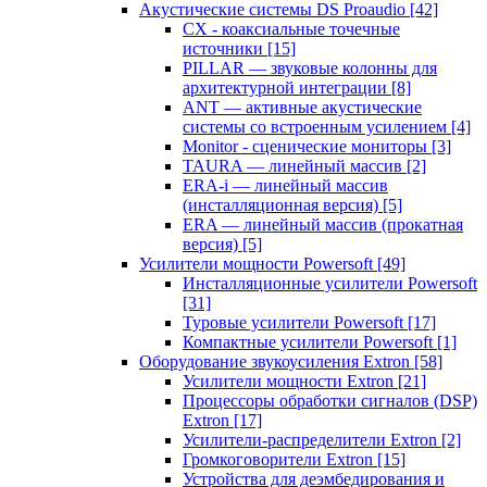
Акустические системы DS Proaudio
[42]
CX - коаксиальные точечные
источники
[15]
PILLAR — звуковые колонны для
архитектурной интеграции
[8]
ANT — активные акустические
системы со встроенным усилением
[4]
Monitor - сценические мониторы
[3]
TAURA — линейный массив
[2]
ERA-i — линейный массив
(инсталляционная версия)
[5]
ERA — линейный массив (прокатная
версия)
[5]
Усилители мощности Powersoft
[49]
Инсталляционные усилители Powersoft
[31]
Туровые усилители Powersoft
[17]
Компактные усилители Powersoft
[1]
Оборудование звукоусиления Extron
[58]
Усилители мощности Extron
[21]
Процессоры обработки сигналов (DSP)
Extron
[17]
Усилители-распределители Extron
[2]
Громкоговорители Extron
[15]
Устройства для деэмбедирования и