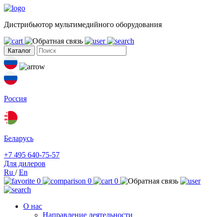
Дистрибьютор мультимедийного оборудования
Каталог
Россия
Беларусь
+7 495 640-75-57
Для дилеров
Ru
/
En
0
0
0
О нас
Направление деятельности