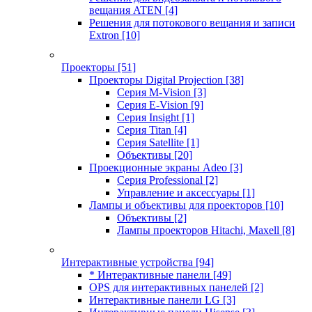
вещания ATEN
[4]
Решения для потокового вещания и записи
Extron
[10]
Проекторы
[51]
Проекторы Digital Projection
[38]
Серия M-Vision
[3]
Серия E-Vision
[9]
Серия Insight
[1]
Серия Titan
[4]
Серия Satellite
[1]
Объективы
[20]
Проекционные экраны Adeo
[3]
Серия Professional
[2]
Управление и аксессуары
[1]
Лампы и объективы для проекторов
[10]
Объективы
[2]
Лампы проекторов Hitachi, Maxell
[8]
Интерактивные устройства
[94]
* Интерактивные панели
[49]
OPS для интерактивных панелей
[2]
Интерактивные панели LG
[3]