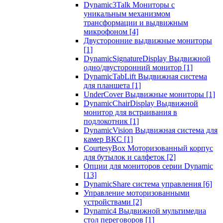
Dynamic3Talk Мониторы с
уникальным механизмом
трансформации и выдвижным
микрофоном
[4]
Двусторонние выдвижные мониторы
[1]
DynamicSignatureDisplay Выдвижной
одно/двусторонний монитор
[1]
DynamicTabLift Выдвижная система
для планшета
[1]
UnderCover Выдвижные мониторы
[1]
DynamicChairDisplay Выдвижной
монитор для встраивания в
подлокотник
[1]
DynamicVision Выдвижная система для
камер ВКС
[1]
CourtesyBox Моторизованный корпус
для бутылок и салфеток
[2]
Опции для мониторов серии Dynamic
[13]
DynamicShare система управления
[6]
Управление моторизованными
устройствами
[2]
Dynamic4 Выдвижной мультимедиа
стол переговоров
[1]