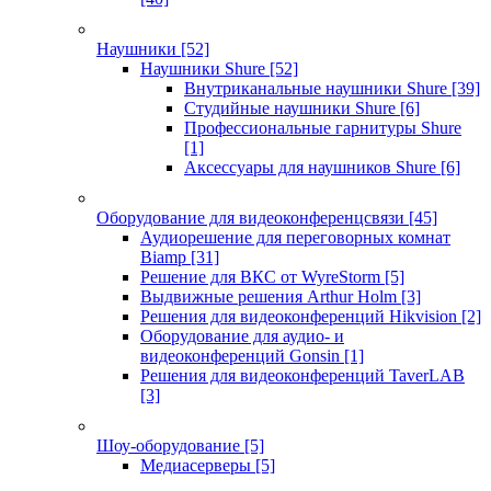
Наушники
[52]
Наушники Shure
[52]
Внутриканальные наушники Shure
[39]
Студийные наушники Shure
[6]
Профессиональные гарнитуры Shure
[1]
Аксессуары для наушников Shure
[6]
Оборудование для видеоконференцсвязи
[45]
Аудиорешение для переговорных комнат
Biamp
[31]
Решение для ВКС от WyreStorm
[5]
Выдвижные решения Arthur Holm
[3]
Решения для видеоконференций Hikvision
[2]
Оборудование для аудио- и
видеоконференций Gonsin
[1]
Решения для видеоконференций TaverLAB
[3]
Шоу-оборудование
[5]
Медиасерверы
[5]