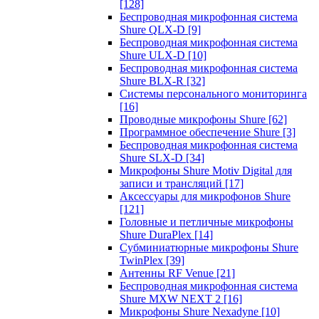
[128]
Беспроводная микрофонная система
Shure QLX-D
[9]
Беспроводная микрофонная система
Shure ULX-D
[10]
Беспроводная микрофонная система
Shure BLX-R
[32]
Системы персонального мониторинга
[16]
Проводные микрофоны Shure
[62]
Программное обеспечение Shure
[3]
Беспроводная микрофонная система
Shure SLX-D
[34]
Микрофоны Shure Motiv Digital для
записи и трансляций
[17]
Аксессуары для микрофонов Shure
[121]
Головные и петличные микрофоны
Shure DuraPlex
[14]
Субминиатюрные микрофоны Shure
TwinPlex
[39]
Антенны RF Venue
[21]
Беспроводная микрофонная система
Shure MXW NEXT 2
[16]
Микрофоны Shure Nexadyne
[10]