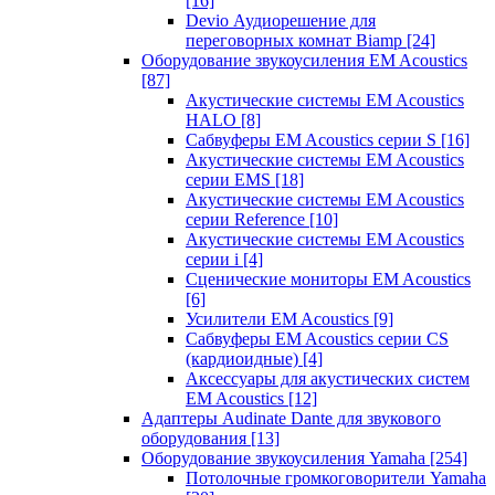
[16]
Devio Аудиорешение для
переговорных комнат Biamp
[24]
Оборудование звукоусиления EM Acoustics
[87]
Акустические системы EM Acoustics
HALO
[8]
Сабвуферы EM Acoustics серии S
[16]
Акустические системы EM Acoustics
серии EMS
[18]
Акустические системы EM Acoustics
серии Reference
[10]
Акустические системы EM Acoustics
серии i
[4]
Сценические мониторы EM Acoustics
[6]
Усилители EM Acoustics
[9]
Сабвуферы EM Acoustics серии CS
(кардиоидные)
[4]
Аксессуары для акустических систем
EM Acoustics
[12]
Адаптеры Audinate Dante для звукового
оборудования
[13]
Оборудование звукоусиления Yamaha
[254]
Потолочные громкоговорители Yamaha