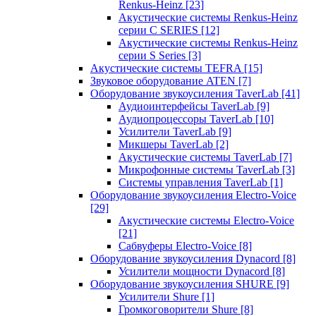
Renkus-Heinz
[23]
Акустические системы Renkus-Heinz
серии C SERIES
[12]
Акустические системы Renkus-Heinz
серии S Series
[3]
Акустические системы TEFRA
[15]
Звуковое оборудование ATEN
[7]
Оборудование звукоусиления TaverLab
[41]
Аудиоинтерфейсы TaverLab
[9]
Аудиопроцессоры TaverLab
[10]
Усилители TaverLab
[9]
Микшеры TaverLab
[2]
Акустические системы TaverLab
[7]
Микрофонные системы TaverLab
[3]
Системы управления TaverLab
[1]
Оборудование звукоусиления Electro-Voice
[29]
Акустические системы Electro-Voice
[21]
Сабвуферы Electro-Voice
[8]
Оборудование звукоусиления Dynacord
[8]
Усилители мощности Dynacord
[8]
Оборудование звукоусиления SHURE
[9]
Усилители Shure
[1]
Громкоговорители Shure
[8]