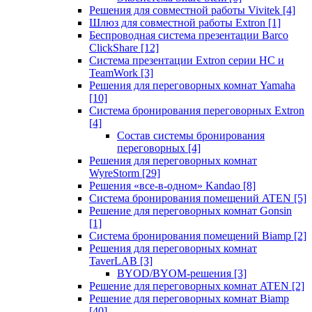
Решения для совместной работы Vivitek
[4]
Шлюз для совместной работы Extron
[1]
Беспроводная система презентации Barco
ClickShare
[12]
Система презентации Extron серии HC и
TeamWork
[3]
Решения для переговорных комнат Yamaha
[10]
Система бронирования переговорных Extron
[4]
Состав системы бронирования
переговорных
[4]
Решения для переговорных комнат
WyreStorm
[29]
Решения «все-в-одном» Kandao
[8]
Система бронирования помещений ATEN
[5]
Решение для переговорных комнат Gonsin
[1]
Система бронирования помещений Biamp
[2]
Решения для переговорных комнат
TaverLAB
[3]
BYOD/BYOM-решения
[3]
Решение для переговорных комнат ATEN
[2]
Решение для переговорных комнат Biamp
[40]