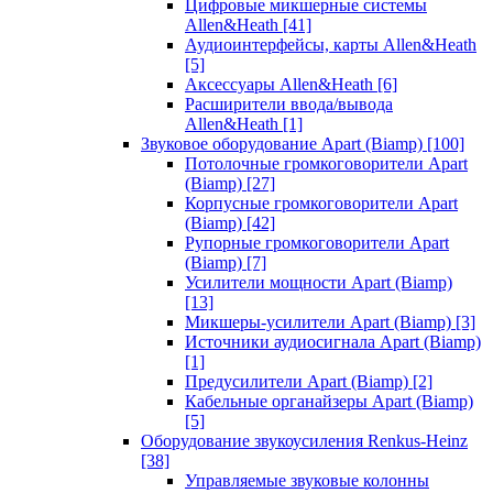
Цифровые микшерные системы
Allen&Heath
[41]
Аудиоинтерфейсы, карты Allen&Heath
[5]
Аксессуары Allen&Heath
[6]
Расширители ввода/вывода
Allen&Heath
[1]
Звуковое оборудование Apart (Biamp)
[100]
Потолочные громкоговорители Apart
(Biamp)
[27]
Корпусные громкоговорители Apart
(Biamp)
[42]
Рупорные громкоговорители Apart
(Biamp)
[7]
Усилители мощности Apart (Biamp)
[13]
Микшеры-усилители Apart (Biamp)
[3]
Источники аудиосигнала Apart (Biamp)
[1]
Предусилители Apart (Biamp)
[2]
Кабельные органайзеры Apart (Biamp)
[5]
Оборудование звукоусиления Renkus-Heinz
[38]
Управляемые звуковые колонны