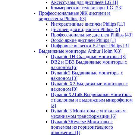
Аксессуары для дисплеев LG
[1]
Коммерческие телевизоры LG
[23]
Профессиональные ЖК дисплеи и
видеостены Philips
[63]
Интерактивные дисплеи Philips
[11]
Дисплеи для видеостен Philips
[5]
Профессиональные дисплеи Philips
[43]
Особо яркие дисплеи Philips
[1]
Цифровые вывески E-Paper Philips
[3]
Выдвижные мониторы Arthur Holm
[63]
Dynamic 1Н Складные мониторы
[3]
DB2 и DB3 Выдвижные мониторы с
наклоном
[6]
Dynamic2 Выдвижные мониторы с
наклоном
[3]
Dynamic X2 Выдвижные мониторы с
наклоном
[8]
DynamicX2Talk Выдвижные мониторы
с наклоном и выдвижным микрофоном
[2]
Dynamic 3 Мониторы с уникальным
механизмом трансформации
[6]
Dynamic3Reverse Мониторы с
подъемом из горизонтального
положения
[1]