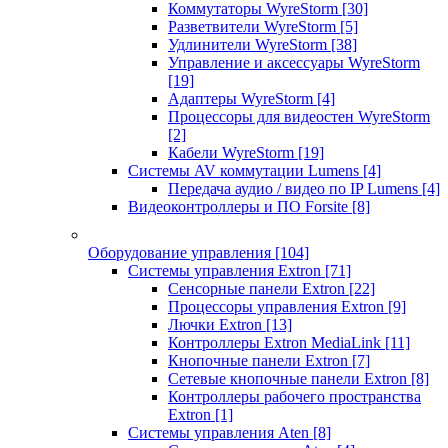
Коммутаторы WyreStorm
[30]
Разветвители WyreStorm
[5]
Удлинители WyreStorm
[38]
Управление и аксессуары WyreStorm
[19]
Адаптеры WyreStorm
[4]
Процессоры для видеостен WyreStorm
[2]
Кабели WyreStorm
[19]
Системы AV коммутации Lumens
[4]
Передача аудио / видео по IP Lumens
[4]
Видеоконтроллеры и ПО Forsite
[8]
Оборудование управления
[104]
Системы управления Extron
[71]
Сенсорные панели Extron
[22]
Процессоры управления Extron
[9]
Лючки Extron
[13]
Контроллеры Extron MediaLink
[11]
Кнопочные панели Extron
[7]
Сетевые кнопочные панели Extron
[8]
Контроллеры рабочего пространства
Extron
[1]
Системы управления Aten
[8]