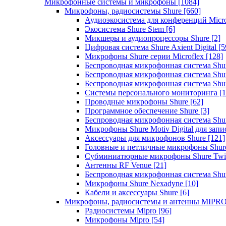
Микрофонные системы и микрофоны
[1084]
Микрофоны, радиосистемы Shure
[660]
Аудиоэкосистема для конференций Micro
Экосистема Shure Stem
[6]
Микшеры и аудиопроцессоры Shure
[2]
Цифровая система Shure Axient Digital
[5
Микрофоны Shure серии Microflex
[128]
Беспроводная микрофонная система Sh
Беспроводная микрофонная система Sh
Беспроводная микрофонная система Sh
Системы персонального мониторинга
[1
Проводные микрофоны Shure
[62]
Программное обеспечение Shure
[3]
Беспроводная микрофонная система Sh
Микрофоны Shure Motiv Digital для зап
Аксессуары для микрофонов Shure
[121]
Головные и петличные микрофоны Shur
Субминиатюрные микрофоны Shure Twi
Антенны RF Venue
[21]
Беспроводная микрофонная система S
Микрофоны Shure Nexadyne
[10]
Кабели и аксессуары Shure
[6]
Микрофоны, радиосистемы и антенны MIPR
Радиосистемы Mipro
[96]
Микрофоны Mipro
[54]