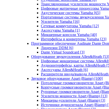
Трансляционные усилители мощности 
Цифровые матричные процессоры Yam
Акустические системы Yamaha
[65]
Портативные системы звукоусиления Y
Усилители Yamaha
[16]
Сетевые коммутаторы Yamaha
[12]
Аксессуары Yamaha
[1]
Микшерные консоли Yamaha
[40]
Интерфейсы и конвертеры Yamaha
[23]
Программное обеспечение Audinate Dante Do
Лицензии DDM
[6]
Dante Virtual Soundcard
[3]
Оборудование звукоусиления Allen&Heath
[53
Цифровые микшерные системы Allen&
Аудиоинтерфейсы, карты Allen&Heath
[
Аксессуары Allen&Heath
[6]
Расширители ввода/вывода Allen&Heat
Звуковое оборудование Apart (Biamp)
[100]
Потолочные громкоговорители Apart (B
Корпусные громкоговорители Apart (Bi
Рупорные громкоговорители Apart (Bia
Усилители мощности Apart (Biamp)
[13]
Микшеры-усилители Apart (Biamp)
[3]
Источники аудиосигнала Apart (Biamp)
[