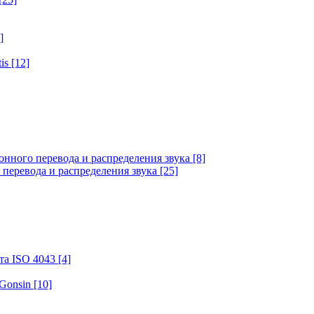
]
tis
[12]
онного перевода и распределения звука
[8]
 перевода и распределения звука
[25]
та ISO 4043
[4]
 Gonsin
[10]