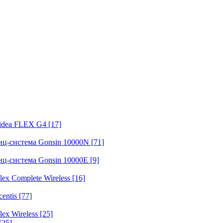
fidea FLEX G4
[17]
нц-система Gonsin 10000N
[71]
нц-система Gonsin 10000E
[9]
ex Complete Wireless
[16]
entis
[77]
ex Wireless
[25]
[25]