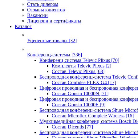
Стать дилером
Отзывы клиентов
Вакансии
Лицензии и сертификаты
Каталог
Уцененные товары
[32]
Конференц-системы
[336]
Конференц-система Televic Plixus
[70]
Комплекты Televic Plixus
[2]
Состав Televic Plixus
[68]
Беспроводная конференц-система Televic Con
Состав Confidea FLEX G4
[17]
Цифровая проводная и беспроводная конфере
Состав Gonsin 10000N
[71]
Цифровая проводная и беспроводная конфере
Состав Gonsin 10000E
[9]
Беспроводная конференц-система Shure Microfl
Состав Microflex Complete Wireless
[16]
Мультимедийная конференц-система Bosch Dic
Состав Dicentis
[77]
Беспроводная конференц-система Shure Microfl
Состав системы Shure Microflex Wireless