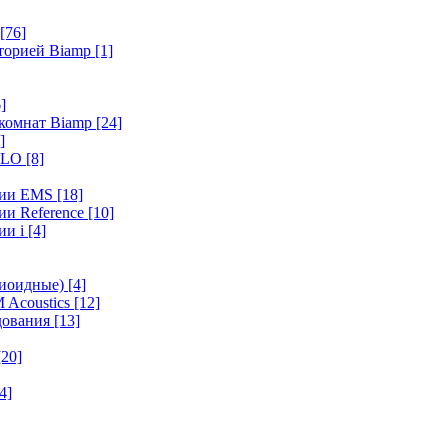
[76]
иторией Biamp
[1]
]
 комнат Biamp
[24]
]
HALO
[8]
ерии EMS
[18]
ии Reference
[10]
ии i
[4]
диоидные)
[4]
 Acoustics
[12]
удования
[13]
[20]
4]