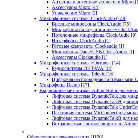
Антенны и антенные усилители Mipro
[
Аксессуары Mipro
[44]
Управление Mipro
[2]
Микрофонные системы ClockAudio
[148]
Врезные микрофоны ClockAudio
[75]
Микрофоны на «гусиной шее» ClockAu
Потолочные микрофоны ClockAudio
[9]
Интерфейсы ClockAudio
[1]
Готовые комплекты Clockaudio
[1]
Микрофоны Dante/USB ClockAudio
[1]
Аксессуары Clockaudio
[1]
Микрофонные системы «Октава»
[14]
Радиосистемы OKTAVA
[14]
Микрофонные системы Televic
[16]
Цифровая беспроводная система связи U
Микрофоны Biamp
[17]
Выдвижные механизмы Arthur Holm для микр
Лифтовая система DynamicTalk для ми
Лифтовая система DynamicTalkH для м
Лифтовая система DynamicTalk UnderCo
Пассивная система MicConnect для мик
Лифтовая система DynamicTalkB для на
Встраиваемые громкоговорители Arthu
Оборудование звукоусиления
[1150]