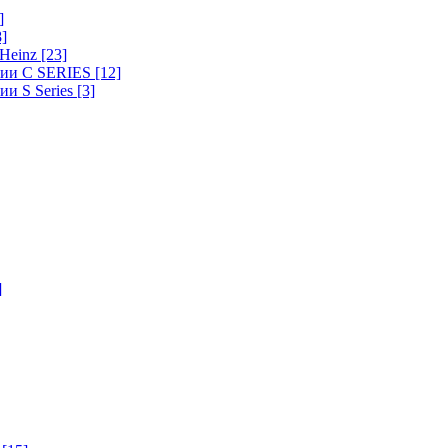
]
8]
-Heinz
[23]
ерии C SERIES
[12]
ии S Series
[3]
]