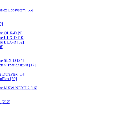
flex Ecosystem
[55]
9]
ure QLX-D
[9]
ure ULX-D
[10]
ure BLX-R
[32]
6]
ure SLX-D
[34]
иси и трансляций
[17]
e DuraPlex
[14]
nPlex
[39]
hure MXW NEXT 2
[16]
O
[212]