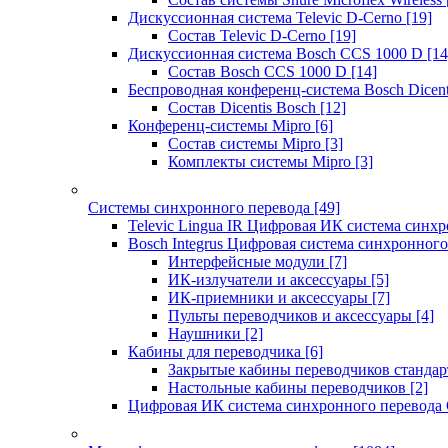
Дискуссионная система Televic D-Cerno
[19]
Состав Televic D-Cerno
[19]
Дискуссионная система Bosch CCS 1000 D
[14
Состав Bosch CCS 1000 D
[14]
Беспроводная конференц-система Bosch Dicen
Состав Dicentis Bosch
[12]
Конференц-системы Mipro
[6]
Состав системы Mipro
[3]
Комплекты системы Mipro
[3]
Системы синхронного перевода
[49]
Televic Lingua IR Цифровая ИК система синхр
Bosch Integrus Цифровая система синхронного
Интерфейсные модули
[7]
ИК-излучатели и аксессуары
[5]
ИК-приемники и аксессуары
[7]
Пульты переводчиков и аксессуары
[4]
Наушники
[2]
Кабины для переводчика
[6]
Закрытые кабины переводчиков стандар
Настольные кабины переводчиков
[2]
Цифровая ИК система синхронного перевода