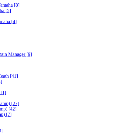
Yamaha
[8]
aha
[5]
amaha
[4]
main Manager
[9]
]
Heath
[41]
5]
h
[1]
iamp)
[27]
amp)
[42]
mp)
[7]
1]