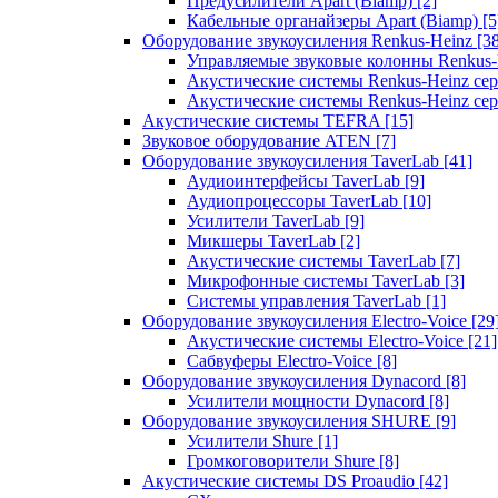
Предусилители Apart (Biamp)
[2]
Кабельные органайзеры Apart (Biamp)
[5
Оборудование звукоусиления Renkus-Heinz
[3
Управляемые звуковые колонны Renkus
Акустические системы Renkus-Heinz с
Акустические системы Renkus-Heinz сер
Акустические системы TEFRA
[15]
Звуковое оборудование ATEN
[7]
Оборудование звукоусиления TaverLab
[41]
Аудиоинтерфейсы TaverLab
[9]
Аудиопроцессоры TaverLab
[10]
Усилители TaverLab
[9]
Микшеры TaverLab
[2]
Акустические системы TaverLab
[7]
Микрофонные системы TaverLab
[3]
Системы управления TaverLab
[1]
Оборудование звукоусиления Electro-Voice
[29
Акустические системы Electro-Voice
[21]
Сабвуферы Electro-Voice
[8]
Оборудование звукоусиления Dynacord
[8]
Усилители мощности Dynacord
[8]
Оборудование звукоусиления SHURE
[9]
Усилители Shure
[1]
Громкоговорители Shure
[8]
Акустические системы DS Proaudio
[42]