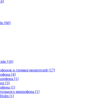
16]
dio
[60]
nite
[16]
офонов и громкоговорителей
[17]
крофона
[4]
икрофона
[1]
ver
[3]
рофона
[1]
стольного микрофона
[1]
r Holm
[1]