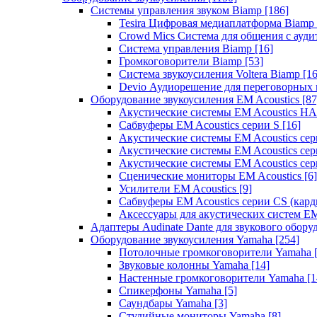
Системы управления звуком Biamp
[186]
Tesira Цифровая медиаплатформа Biamp
Crowd Mics Система для общения с ауд
Система управления Biamp
[16]
Громкоговорители Biamp
[53]
Система звукоусиления Voltera Biamp
[16
Devio Аудиорешение для переговорных
Оборудование звукоусиления EM Acoustics
[87
Акустические системы EM Acoustics 
Сабвуферы EM Acoustics серии S
[16]
Акустические системы EM Acoustics с
Акустические системы EM Acoustics сер
Акустические системы EM Acoustics сер
Сценические мониторы EM Acoustics
[6]
Усилители EM Acoustics
[9]
Сабвуферы EM Acoustics серии CS (кар
Аксессуары для акустических систем EM
Адаптеры Audinate Dante для звукового обор
Оборудование звукоусиления Yamaha
[254]
Потолочные громкоговорители Yamaha
Звуковые колонны Yamaha
[14]
Настенные громкоговорители Yamaha
[1
Спикерфоны Yamaha
[5]
Саундбары Yamaha
[3]
Студийные мониторы Yamaha
[8]