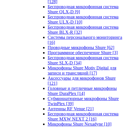
[128]
Беспроводная микрофонная система
Shure QLX-D
[9]
Беспроводная микрофонная система
Shure ULX-D
[10]
Беспроводная микрофонная система
Shure BLX-R
[32]
Системы персонального мониторинга
[16]
Проводные микрофоны Shure
[62]
Программное обеспечение Shure
[3]
Беспроводная микрофонная система
Shure SLX-D
[34]
Микрофоны Shure Motiv Digital для
записи и трансляций
[17]
Аксессуары для микрофонов Shure
[121]
Головные и петличные микрофоны
Shure DuraPlex
[14]
Субминиатюрные микрофоны Shure
TwinPlex
[39]
Антенны RF Venue
[21]
Беспроводная микрофонная система
Shure MXW NEXT 2
[16]
Микрофоны Shure Nexadyne
[10]