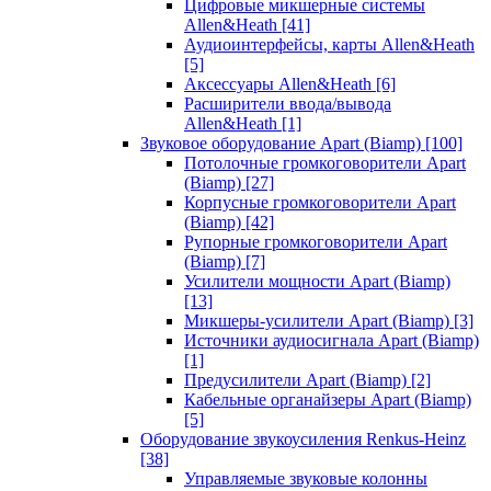
Цифровые микшерные системы
Allen&Heath
[41]
Аудиоинтерфейсы, карты Allen&Heath
[5]
Аксессуары Allen&Heath
[6]
Расширители ввода/вывода
Allen&Heath
[1]
Звуковое оборудование Apart (Biamp)
[100]
Потолочные громкоговорители Apart
(Biamp)
[27]
Корпусные громкоговорители Apart
(Biamp)
[42]
Рупорные громкоговорители Apart
(Biamp)
[7]
Усилители мощности Apart (Biamp)
[13]
Микшеры-усилители Apart (Biamp)
[3]
Источники аудиосигнала Apart (Biamp)
[1]
Предусилители Apart (Biamp)
[2]
Кабельные органайзеры Apart (Biamp)
[5]
Оборудование звукоусиления Renkus-Heinz
[38]
Управляемые звуковые колонны