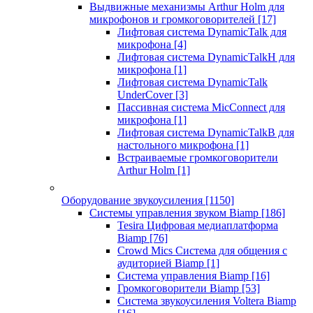
Выдвижные механизмы Arthur Holm для
микрофонов и громкоговорителей
[17]
Лифтовая система DynamicTalk для
микрофона
[4]
Лифтовая система DynamicTalkH для
микрофона
[1]
Лифтовая система DynamicTalk
UnderCover
[3]
Пассивная система MicConnect для
микрофона
[1]
Лифтовая система DynamicTalkB для
настольного микрофона
[1]
Встраиваемые громкоговорители
Arthur Holm
[1]
Оборудование звукоусиления
[1150]
Системы управления звуком Biamp
[186]
Tesira Цифровая медиаплатформа
Biamp
[76]
Crowd Mics Система для общения с
аудиторией Biamp
[1]
Система управления Biamp
[16]
Громкоговорители Biamp
[53]
Система звукоусиления Voltera Biamp