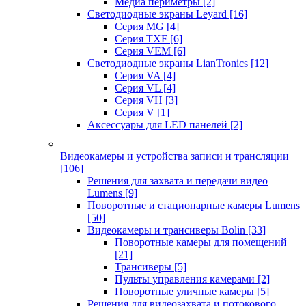
Медиа периметры
[2]
Светодиодные экраны Leyard
[16]
Серия MG
[4]
Серия TXF
[6]
Серия VEM
[6]
Светодиодные экраны LianTronics
[12]
Серия VA
[4]
Серия VL
[4]
Серия VH
[3]
Серия V
[1]
Аксессуары для LED панелей
[2]
Видеокамеры и устройства записи и трансляции
[106]
Решения для захвата и передачи видео
Lumens
[9]
Поворотные и стационарные камеры Lumens
[50]
Видеокамеры и трансиверы Bolin
[33]
Поворотные камеры для помещений
[21]
Трансиверы
[5]
Пульты управления камерами
[2]
Поворотные уличные камеры
[5]
Решения для видеозахвата и потокового