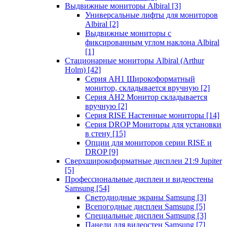
Выдвижные мониторы Albiral
[3]
Универсальные лифты для мониторов
Albiral
[2]
Выдвижные мониторы с
фиксированным углом наклона Albiral
[1]
Стационарные мониторы Albiral (Arthur
Holm)
[42]
Серия AH1 Широкоформатный
монитор, складывается вручную
[2]
Серия AH2 Монитор складывается
вручную
[2]
Серия RISE Настенные мониторы
[14]
Серия DROP Мониторы для установки
в стену
[15]
Опции для мониторов серии RISE и
DROP
[9]
Сверхширокоформатные дисплеи 21:9 Jupiter
[5]
Профессиональные дисплеи и видеостены
Samsung
[54]
Светодиодные экраны Samsung
[3]
Всепогодные дисплеи Samsung
[5]
Специальные дисплеи Samsung
[3]
Панели для видеостен Samsung
[7]