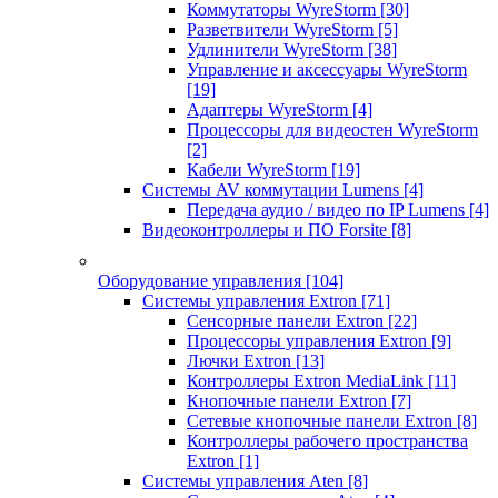
Коммутаторы WyreStorm
[30]
Разветвители WyreStorm
[5]
Удлинители WyreStorm
[38]
Управление и аксессуары WyreStorm
[19]
Адаптеры WyreStorm
[4]
Процессоры для видеостен WyreStorm
[2]
Кабели WyreStorm
[19]
Системы AV коммутации Lumens
[4]
Передача аудио / видео по IP Lumens
[4]
Видеоконтроллеры и ПО Forsite
[8]
Оборудование управления
[104]
Системы управления Extron
[71]
Сенсорные панели Extron
[22]
Процессоры управления Extron
[9]
Лючки Extron
[13]
Контроллеры Extron MediaLink
[11]
Кнопочные панели Extron
[7]
Сетевые кнопочные панели Extron
[8]
Контроллеры рабочего пространства
Extron
[1]
Системы управления Aten
[8]