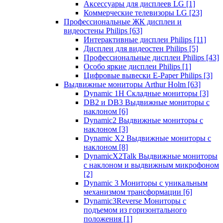
Аксессуары для дисплеев LG
[1]
Коммерческие телевизоры LG
[23]
Профессиональные ЖК дисплеи и
видеостены Philips
[63]
Интерактивные дисплеи Philips
[11]
Дисплеи для видеостен Philips
[5]
Профессиональные дисплеи Philips
[43]
Особо яркие дисплеи Philips
[1]
Цифровые вывески E-Paper Philips
[3]
Выдвижные мониторы Arthur Holm
[63]
Dynamic 1Н Складные мониторы
[3]
DB2 и DB3 Выдвижные мониторы с
наклоном
[6]
Dynamic2 Выдвижные мониторы с
наклоном
[3]
Dynamic X2 Выдвижные мониторы с
наклоном
[8]
DynamicX2Talk Выдвижные мониторы
с наклоном и выдвижным микрофоном
[2]
Dynamic 3 Мониторы с уникальным
механизмом трансформации
[6]
Dynamic3Reverse Мониторы с
подъемом из горизонтального
положения
[1]