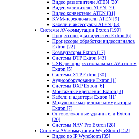
Видео разветвители ATEN
[30]
Видео удлинители ATEN
[79]
Видео конвертеры ATEN
[31]
KVM-переключатели ATEN
[9]
Кабели и аксессуары ATEN
[63]
Системы AV-коммутации Extron
[199]
Процессоры для видеостен Extron
[6]
Процессоры обработки видеосигналов
Extron
[22]
Коммутаторы Extron
[17]
Системы DTP Extron
[43]
USB для профессиональных AV-систем
Extron
[5]
Системы XTP Extron
[30]
Аудиооборудование Extron
[1]
Системы DXP Extron
[6]
Монтажные крепления Extron
[3]
Кабели и адаптеры Extron
[11]
Модульные матричные коммутаторы
Extron
[7]
Оптоволоконные удлинители Extron
[20]
Системы NAV Pro Extron
[28]
Системы AV-коммутации WyreStorm
[152]
Видео по IP WyreStorm
[35]