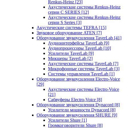
Renkus-Heinz
[23]
Акустические системы Renkus-Heinz
серии C SERIES
[12]
Акустические системы Renkus-Heinz
серии S Series
[3]
Акустические системы TEFRA
[15]
Звуковое оборудование ATEN
[7]
Оборудование звукоусиления TaverLab
[41]
Аудиоинтерфейсы TaverLab
[9]
Аудиопроцессоры TaverLab
[10]
Усилители TaverLab
[9]
Микшеры TaverLab
[2]
Акустические системы TaverLab
[7]
Микрофонные системы TaverLab
[3]
Системы управления TaverLab
[1]
Оборудование звукоусиления Electro-Voice
[29]
Акустические системы Electro-Voice
[21]
Сабвуферы Electro-Voice
[8]
Оборудование звукоусиления Dynacord
[8]
Усилители мощности Dynacord
[8]
Оборудование звукоусиления SHURE
[9]
Усилители Shure
[1]
Громкоговорители Shure
[8]