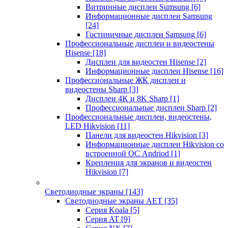
Витринные дисплеи Sumsung
[6]
Информационные дисплеи Samsung
[24]
Гостиничные дисплеи Samsung
[6]
Профессиональные дисплеи и видеостены
Hisense
[18]
Дисплеи для видеостен Hisense
[2]
Информационные дисплеи Hisense
[16]
Профессиональные ЖК дисплеи и
видеостены Sharp
[3]
Дисплеи 4K и 8K Sharp
[1]
Профессиональные дисплеи Sharp
[2]
Профессиональные дисплеи, видеостены,
LED Hikvision
[11]
Панели для видеостен Hikvision
[3]
Информационные дисплеи Hikvision со
встроенной ОС Andriod
[1]
Крепления для экранов и видеостен
Hikvision
[7]
Светодиодные экраны
[143]
Светодиодные экраны AET
[35]
Cерия Koala
[5]
Серия AT
[9]