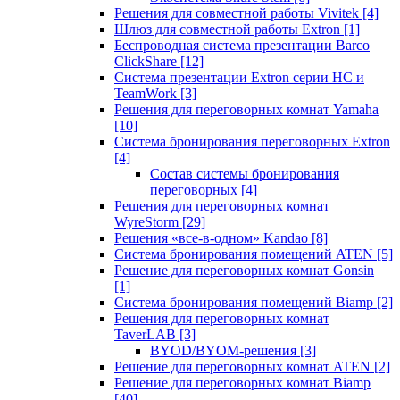
Решения для совместной работы Vivitek
[4]
Шлюз для совместной работы Extron
[1]
Беспроводная система презентации Barco
ClickShare
[12]
Система презентации Extron серии HC и
TeamWork
[3]
Решения для переговорных комнат Yamaha
[10]
Система бронирования переговорных Extron
[4]
Состав системы бронирования
переговорных
[4]
Решения для переговорных комнат
WyreStorm
[29]
Решения «все-в-одном» Kandao
[8]
Система бронирования помещений ATEN
[5]
Решение для переговорных комнат Gonsin
[1]
Система бронирования помещений Biamp
[2]
Решения для переговорных комнат
TaverLAB
[3]
BYOD/BYOM-решения
[3]
Решение для переговорных комнат ATEN
[2]
Решение для переговорных комнат Biamp
[40]