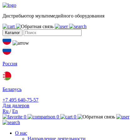
Дистрибьютор мультимедийного оборудования
Каталог
Россия
Беларусь
+7 495 640-75-57
Для дилеров
Ru
/
En
0
0
0
О нас
Направление деятельности