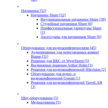
Наушники
[52]
Наушники Shure
[52]
Внутриканальные наушники Shure
[39]
Студийные наушники Shure
[6]
Профессиональные гарнитуры Shure
[1]
Аксессуары для наушников Shure
[6]
Оборудование для видеоконференцсвязи
[45]
Аудиорешение для переговорных комнат
Biamp
[31]
Решение для ВКС от WyreStorm
[5]
Выдвижные решения Arthur Holm
[3]
Решения для видеоконференций Hikvision
[2]
Оборудование для аудио- и
видеоконференций Gonsin
[1]
Решения для видеоконференций TaverLAB
[3]
Шоу-оборудование
[5]
Медиасерверы
[5]