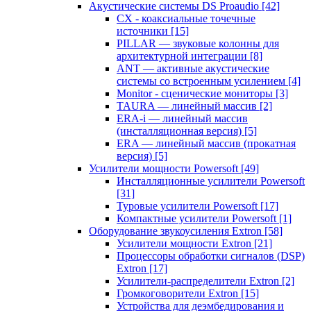
Акустические системы DS Proaudio
[42]
CX - коаксиальные точечные
источники
[15]
PILLAR — звуковые колонны для
архитектурной интеграции
[8]
ANT — активные акустические
системы со встроенным усилением
[4]
Monitor - сценические мониторы
[3]
TAURA — линейный массив
[2]
ERA-i — линейный массив
(инсталляционная версия)
[5]
ERA — линейный массив (прокатная
версия)
[5]
Усилители мощности Powersoft
[49]
Инсталляционные усилители Powersoft
[31]
Туровые усилители Powersoft
[17]
Компактные усилители Powersoft
[1]
Оборудование звукоусиления Extron
[58]
Усилители мощности Extron
[21]
Процессоры обработки сигналов (DSP)
Extron
[17]
Усилители-распределители Extron
[2]
Громкоговорители Extron
[15]
Устройства для деэмбедирования и