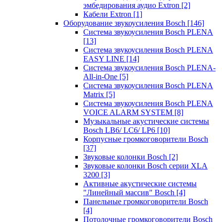
эмбедирования аудио Extron
[2]
Кабели Extron
[1]
Оборудование звукоусиления Bosch
[146]
Система звукоусиления Bosch PLENA
[13]
Система звукоусиления Bosch PLENA
EASY LINE
[14]
Система звукоусиления Bosch PLENA-
All-in-One
[5]
Система звукоусиления Bosch PLENA
Matrix
[5]
Система звукоусиления Bosch PLENA
VOICE ALARM SYSTEM
[8]
Музыкальные акустические системы
Bosch LB6/ LC6/ LP6
[10]
Корпусные громкоговорители Bosch
[37]
Звуковые колонки Bosch
[2]
Звуковые колонки Bosch серии XLA
3200
[3]
Активные акустические системы
"Линейный массив" Bosch
[4]
Панельные громкоговорители Bosch
[4]
Потолочные громкоговорители Bosch