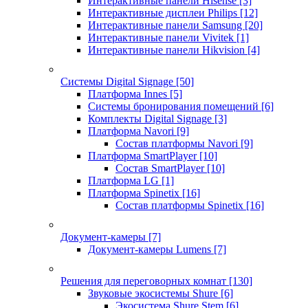
Интерактивные панели Hisense
[3]
Интерактивные дисплеи Philips
[12]
Интерактивные панели Samsung
[20]
Интерактивные панели Vivitek
[1]
Интерактивные панели Hikvision
[4]
Системы Digital Signage
[50]
Платформа Innes
[5]
Системы бронирования помещений
[6]
Комплекты Digital Signage
[3]
Платформа Navori
[9]
Состав платформы Navori
[9]
Платформа SmartPlayer
[10]
Состав SmartPlayer
[10]
Платформа LG
[1]
Платформа Spinetix
[16]
Состав платформы Spinetix
[16]
Документ-камеры
[7]
Документ-камеры Lumens
[7]
Решения для переговорных комнат
[130]
Звуковые экосистемы Shure
[6]
Экосистема Shure Stem
[6]