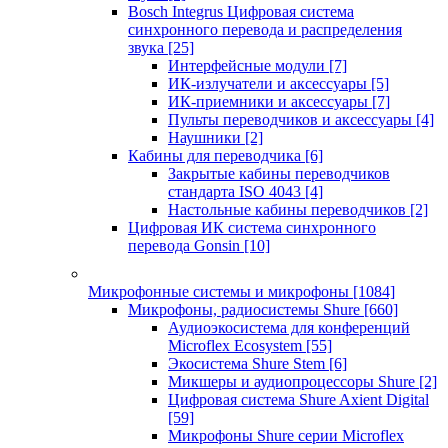
Bosch Integrus Цифровая система
синхронного перевода и распределения
звука
[25]
Интерфейсные модули
[7]
ИК-излучатели и аксессуары
[5]
ИК-приемники и аксессуары
[7]
Пульты переводчиков и аксессуары
[4]
Наушники
[2]
Кабины для переводчика
[6]
Закрытые кабины переводчиков
стандарта ISO 4043
[4]
Настольные кабины переводчиков
[2]
Цифровая ИК система синхронного
перевода Gonsin
[10]
Микрофонные системы и микрофоны
[1084]
Микрофоны, радиосистемы Shure
[660]
Аудиоэкосистема для конференций
Microflex Ecosystem
[55]
Экосистема Shure Stem
[6]
Микшеры и аудиопроцессоры Shure
[2]
Цифровая система Shure Axient Digital
[59]
Микрофоны Shure серии Microflex