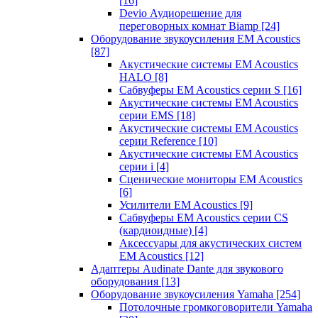
[16]
Devio Аудиорешение для
переговорных комнат Biamp
[24]
Оборудование звукоусиления EM Acoustics
[87]
Акустические системы EM Acoustics
HALO
[8]
Сабвуферы EM Acoustics серии S
[16]
Акустические системы EM Acoustics
серии EMS
[18]
Акустические системы EM Acoustics
серии Reference
[10]
Акустические системы EM Acoustics
серии i
[4]
Сценические мониторы EM Acoustics
[6]
Усилители EM Acoustics
[9]
Сабвуферы EM Acoustics серии CS
(кардиоидные)
[4]
Аксессуары для акустических систем
EM Acoustics
[12]
Адаптеры Audinate Dante для звукового
оборудования
[13]
Оборудование звукоусиления Yamaha
[254]
Потолочные громкоговорители Yamaha