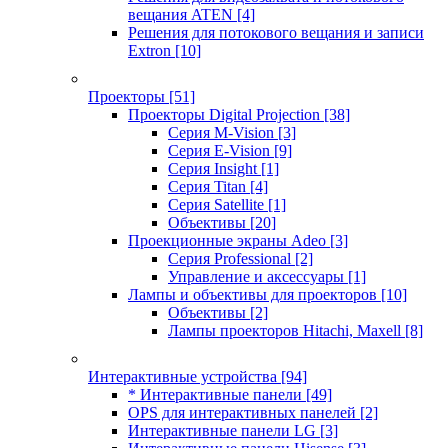
вещания ATEN
[4]
Решения для потокового вещания и записи
Extron
[10]
Проекторы
[51]
Проекторы Digital Projection
[38]
Серия M-Vision
[3]
Серия E-Vision
[9]
Серия Insight
[1]
Серия Titan
[4]
Серия Satellite
[1]
Объективы
[20]
Проекционные экраны Adeo
[3]
Серия Professional
[2]
Управление и аксессуары
[1]
Лампы и объективы для проекторов
[10]
Объективы
[2]
Лампы проекторов Hitachi, Maxell
[8]
Интерактивные устройства
[94]
* Интерактивные панели
[49]
OPS для интерактивных панелей
[2]
Интерактивные панели LG
[3]