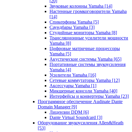
[20]
Звуковые колонны Yamaha
[14]
Настенные громкоговорители Yamaha
[14]
Спикерфоны Yamaha
[5]
Саундбары Yamaha
[3]
Студийные мониторы Yamaha
[8]
Трансляционные усилители мощности
Yamaha
[8]
Цифровые матричные процессоры
Yamaha
[5]
Акустические системы Yamaha
[65]
Портативные системы звукоусиления
Yamaha
[4]
Усилители Yamaha
[16]
Сетевые коммутаторы Yamaha
[12]
Аксессуары Yamaha
[1]
Микшерные консоли Yamaha
[40]
Интерфейсы и конвертеры Yamaha
[23]
Программное обеспечение Audinate Dante
Domain Manager
[9]
Лицензии DDM
[6]
Dante Virtual Soundcard
[3]
Оборудование звукоусиления Allen&Heath
[53]