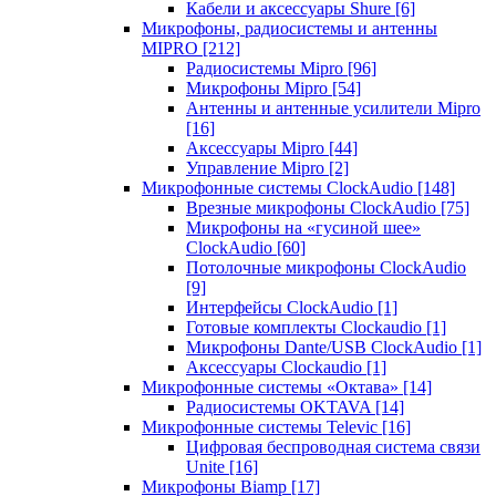
Кабели и аксессуары Shure
[6]
Микрофоны, радиосистемы и антенны
MIPRO
[212]
Радиосистемы Mipro
[96]
Микрофоны Mipro
[54]
Антенны и антенные усилители Mipro
[16]
Аксессуары Mipro
[44]
Управление Mipro
[2]
Микрофонные системы ClockAudio
[148]
Врезные микрофоны ClockAudio
[75]
Микрофоны на «гусиной шее»
ClockAudio
[60]
Потолочные микрофоны ClockAudio
[9]
Интерфейсы ClockAudio
[1]
Готовые комплекты Clockaudio
[1]
Микрофоны Dante/USB ClockAudio
[1]
Аксессуары Clockaudio
[1]
Микрофонные системы «Октава»
[14]
Радиосистемы OKTAVA
[14]
Микрофонные системы Televic
[16]
Цифровая беспроводная система связи
Unite
[16]
Микрофоны Biamp
[17]