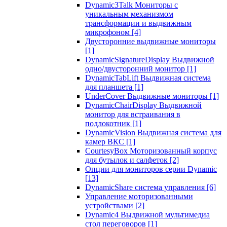
Dynamic3Talk Мониторы с
уникальным механизмом
трансформации и выдвижным
микрофоном
[4]
Двусторонние выдвижные мониторы
[1]
DynamicSignatureDisplay Выдвижной
одно/двусторонний монитор
[1]
DynamicTabLift Выдвижная система
для планшета
[1]
UnderCover Выдвижные мониторы
[1]
DynamicChairDisplay Выдвижной
монитор для встраивания в
подлокотник
[1]
DynamicVision Выдвижная система для
камер ВКС
[1]
CourtesyBox Моторизованный корпус
для бутылок и салфеток
[2]
Опции для мониторов серии Dynamic
[13]
DynamicShare система управления
[6]
Управление моторизованными
устройствами
[2]
Dynamic4 Выдвижной мультимедиа
стол переговоров
[1]