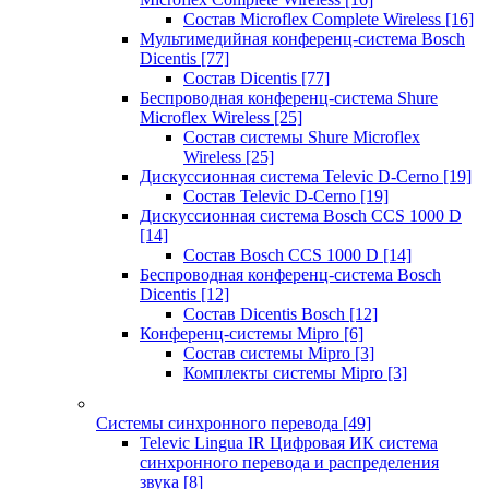
Состав Microflex Complete Wireless
[16]
Мультимедийная конференц-система Bosch
Dicentis
[77]
Состав Dicentis
[77]
Беспроводная конференц-система Shure
Microflex Wireless
[25]
Состав системы Shure Microflex
Wireless
[25]
Дискуссионная система Televic D-Cerno
[19]
Состав Televic D-Cerno
[19]
Дискуссионная система Bosch CCS 1000 D
[14]
Состав Bosch CCS 1000 D
[14]
Беспроводная конференц-система Bosch
Dicentis
[12]
Состав Dicentis Bosch
[12]
Конференц-системы Mipro
[6]
Состав системы Mipro
[3]
Комплекты системы Mipro
[3]
Системы синхронного перевода
[49]
Televic Lingua IR Цифровая ИК система
синхронного перевода и распределения
звука
[8]