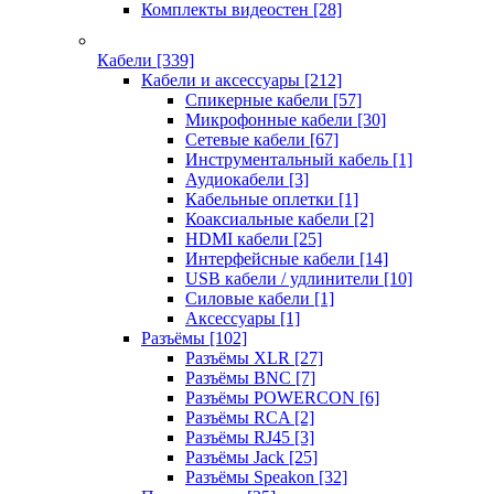
Комплекты видеостен
[28]
Кабели
[339]
Кабели и аксессуары
[212]
Спикерные кабели
[57]
Микрофонные кабели
[30]
Сетевые кабели
[67]
Инструментальный кабель
[1]
Аудиокабели
[3]
Кабельные оплетки
[1]
Коаксиальные кабели
[2]
HDMI кабели
[25]
Интерфейсные кабели
[14]
USB кабели / удлинители
[10]
Силовые кабели
[1]
Аксессуары
[1]
Разъёмы
[102]
Разъёмы XLR
[27]
Разъёмы BNC
[7]
Разъёмы POWERCON
[6]
Разъёмы RCA
[2]
Разъёмы RJ45
[3]
Разъёмы Jack
[25]
Разъёмы Speakon
[32]