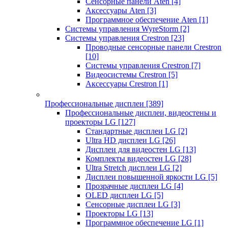
Сенсорные панели Aten
[4]
Аксессуары Aten
[3]
Программное обеспечение Aten
[1]
Системы управления WyreStorm
[2]
Системы управления Crestron
[23]
Проводные сенсорные панели Crestron
[10]
Системы управления Crestron
[7]
Видеосистемы Crestron
[5]
Аксессуары Crestron
[1]
Профессиональные дисплеи
[389]
Профессиональные дисплеи, видеостены и
проекторы LG
[127]
Стандартные дисплеи LG
[2]
Ultra HD дисплеи LG
[26]
Дисплеи для видеостен LG
[13]
Комплекты видеостен LG
[28]
Ultra Stretch дисплеи LG
[2]
Дисплеи повышенной яркости LG
[5]
Прозрачные дисплеи LG
[4]
OLED дисплеи LG
[5]
Сенсорные дисплеи LG
[3]
Проекторы LG
[13]
Программное обеспечение LG
[1]