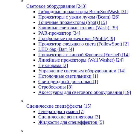
Световое оборудование
[243]
Гибридные прожекторы BeamSpotWash
[31]
Прожекторы с узким лучом (Beam)
[26]
Точечные прожекторы (Spot)
[15]
Заливные световые головы (Wash)
[39]
PAR-прожектор
[34]
Профильные прожекторы (Profile)
[9]
Прожектор следящего света (FollowSpot)
[2]
LED-бар (Bar)
[4]
Прожекторы с линзой Френеля (Fresnel)
[14]
Линейные прожекторы (Wall Washer)
[24]
Циклорама
[2]
Управление световым оборудованием
[14]
Потолочные светильники
[1]
Светодиодный диско-шар
[1]
Стробоскопы
[8]
Аксессуары для светового оборудования
[19]
Сценические спецэффекты
[15]
Генераторы тумана
[7]
Сценические вентиляторы
[3]
Жидкости для спецэффектов
[5]